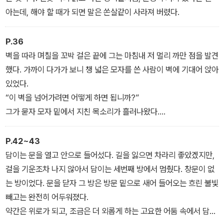
엄마 뒤통수를 쳐다보았다.
아는데, 해야 할 때가 되면 말은 쏜살같이 사라져 버렸다.
P.36
벽을 따라 며칠을 꼬박 걸은 끝에 그는 마침내 저 멀리 까만 점을 발견
했다. 가까이 다가가 보니 챙 넓은 모자를 쓴 사람이 벽에 기대어 앉아
있었다.
“이 벽을 넘어가려면 어떻게 하면 됩니까?”
그가 묻자 모자 밑에서 지친 목소리가 흘러나왔다.
“방법은 하나뿐이야. 이 벽에, 자네의 일부를 두고 가는 것일세.”
“나를 두고 간다고요? 어떻게요?”
P.42~43
“벽이 스스로 자네의 일부를 가져갈 걸세. 벽을 속이려 든다면 자네는
담이는 문을 열고 안으로 들어섰다. 길을 잃으면 차라리 좋았겠지만,
벽 안에 갇히고 말 거야. 자네에게 더 이상 남기고 갈 것이 없다면 벽
걸을 기운조차 나지 않아서 담이는 세번째 방에서 멈췄다. 창문이 없
을 넘지도 못하게 되겠지.”
는 방이었다. 문을 닫자 그 방은 방문 밑으로 새어 들어오는 흐린 불빛
빼고는 완전히 어두워졌다.
약간은 위로가 되고, 조금은 더 외롭게 하는 고요한 어둠 속에서 담이