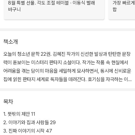
8월 특별 선물. 각도 조절 테이블 · 이동식 빨래
가장 빠르게
바구니
합
책소개
오늘의 청소년 문학 22권. 김혜진 작가의 신선한 발상과 탄탄한 문장
력이 돋보이는 미스터리 판타지 소설이다. 작가는 작품 속 현실에서
어려움을 겪는 담이의 마음을 세밀하게 묘사하면서, 동시에 신비로운
집에 얽힌 판타지 세계로 독자들을 데려간다. 호기심을 자극하는 이
야기를 따라가다 보면 마음의 치유를 경험할 수도 있다. 겉으로는 평
범해 보여도 크고 작은 상처들을 감추고 있는 아이들에게 꼭 필요한
목차
격려와 지혜가 자연스럽게 담겨 있다.
1. 뜻밖의 제안 11
어린 시절 선택적 함구증 진단을 받고 나서 제대로 말하는 것이 어려
2. 이야기와 집과 사람들 29
워진 서담. 어느 날 유명 작가의 자택 기념관에 견학을 갔다가 그 집의
3. 진짜 이야기의 시작 47