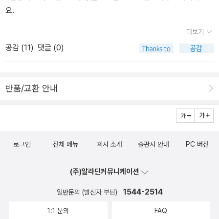
정 교수의 미발표작에 대해 궁금함을 숨기지 않고 심지어 대한 험담
요.
을 서슴지않는 이들을 보며 저 또한 마음이 심난해지더군요.저도 정
더보기
교수의 집에 들어가서 그 곳에 있는 방문들을 열고 그 문턱을 넘고 또
열고 또 문턱을 넘으면 저도 알 수 있지 않을 까요? 그리고 저에게도
공감 (
11
)
댓글 (0)
어느 순간 무엇이 생기지 않을 까하는 생각이 듭니다. 단순히 돈이나
어떤 명예가 아니라.
반품/교환 안내
로그인
전체 메뉴
회사 소개
출판사 안내
PC 버전
(주)알라딘커뮤니케이션
1544-2514
일반문의 (발신자 부담)
1:1 문의
FAQ