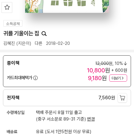
소득공제
귀를 기울이는 집
김혜진
(지은이)
다른
2018-02-20
종이책
12,000
원,
10%
10,800
원
+ 600원
9,180
원
카드최대혜택가
더보기
전자책
7,560
원
수령예상일
택배 주문시 8월 11일 출고
(중구 서소문로 89-31 기준)
변경
배송료
유료 (도서 1만5천원 이상 무료)