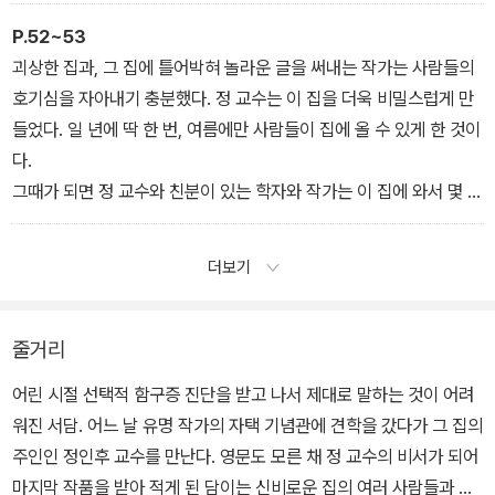
는 한참을 서 있었다. 말이 차오르고 끓어올라 넘칠 때까지, 입 밖으로
튀어나올 때까지.
P.52~53
담이는 크게 숨을 들이마시고는 소리를 질렀다.
괴상한 집과, 그 집에 틀어박혀 놀라운 글을 써내는 작가는 사람들의
“이 바보야!”
호기심을 자아내기 충분했다. 정 교수는 이 집을 더욱 비밀스럽게 만
“넌 진짜 바보 멍청이야! 제대로 하는 일이 없어!”
들었다. 일 년에 딱 한 번, 여름에만 사람들이 집에 올 수 있게 한 것이
두 눈에 눈물이 가득 고였다. 담이는 눈앞에 주먹 쥔 손을 대고 흑흑
다.
울었다. 이건 비밀이지만 담이는 가끔 이렇게 울었다. 가슴에 쌓이고
그때가 되면 정 교수와 친분이 있는 학자와 작가는 이 집에 와서 몇 주
쌓인 것들이 목까지 차오르면, 울음은 말보다 쉽게 나왔다.
간 머무르며 각자의 연구와 작업을 할 수 있었다. 정 교수는 그런 부분
에 있어서는 아주 너그러워서, 무료로 방과 식사를 제공하며 마음 편
더보기
히 머물도록 해 주었다.
‘여름 캠프 같은 거네.’
담이는 여름 캠프 따윈 질색이었지만, 이 집에서 열린다면 재미있을
줄거리
것 같았다.
어린 시절 선택적 함구증 진단을 받고 나서 제대로 말하는 것이 어려
그 모임에서 중요한 역할을 한 것이 바로 게시판이었다. 그 시절 정 교
워진 서담. 어느 날 유명 작가의 자택 기념관에 견학을 갔다가 그 집의
수는 직접 글을 써서 게시판에 붙였다. 짧은 논문이기도 했고 수수께
주인인 정인후 교수를 만난다. 영문도 모른 채 정 교수의 비서가 되어
끼 같은 이야기이거나, 원고의 한 부분이기도 했다. 사람들은 정 교수
마지막 작품을 받아 적게 된 담이는 신비로운 집의 여러 사람들과 점