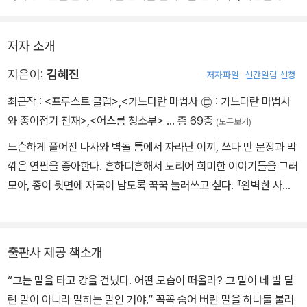
의 뜻에 따라 그에 대해 토론을 했다.
점 친해진다. 그중에 또래인 유주와 유원과 가까워지면서 집의 비밀
“그 토론에서 아주 의미 있고 중요한 결과물이 나오기도 했어. 그때가
에도 한걸음 더 가까워지는데…….
이 집의 황금기였을 거야. 그런데 갑자기 여름 모임을 안 하시겠다고
저자 소개
한 거야. 그게 10년쯤 됐나.”
지은이:
김혜진
저자파일
신간알림 신청
정 교수는 홀로 이 집에 머물렀다. 아무런 글도 쓰지 않고, 아무 말도
하지 않고, 죽음과 같은 침묵 속에서.
최근작 :
<프루스트 클럽>
,
<가느다란 마법사 ㉢ : 가느다란 마법사
와 종이접기 천재>
,
<어스름 청소부>
… 총 69종
(모두보기)
느슨하게 풀어진 나사와 벽돌 틈에서 자라난 이끼, 쓰다 만 문장과 막
깎은 연필을 좋아한다. 흔하디흔해서 도리어 희미한 이야기들을 그러
모아, 종이 뒷면에 자국이 남도록 꾹꾹 눌러쓰고 싶다. 『완벽한 사과
는 없다』 『우리는 얼굴을 찾고 있어』 『어스름 청소부』 등의 청소년소
설과 『아로와 완전한 세계』 『가느다란 마법사와 아주 착한 타파하』
『일주일의 학교』 등 여러 동화를 썼다.
출판사 제공 책소개
“그는 말을 타고 강을 건넜다. 어떤 모습이 떠올라? 그 말이 네 발 달
린 말이 아니라 말하는 말인 거야.” 꼭꼭 숨어 버린 말을 하나둘 불러