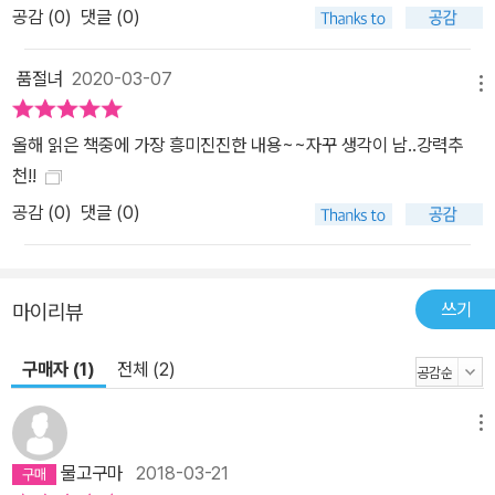
공감 (
0
)
댓글 (0)
품절녀
2020-03-07
메뉴
올해 읽은 책중에 가장 흥미진진한 내용~~자꾸 생각이 남..강력추
천!!
공감 (
0
)
댓글 (0)
쓰기
마이리뷰
구매자 (1)
전체 (2)
메뉴
물고구마
2018-03-21