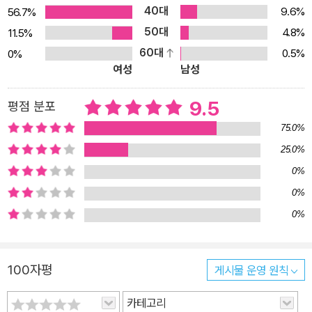
40대
할머니로 보이지만 깊이 있는 지혜와 통찰이 담긴 이야기를 하는 정
9.6%
56.7%
인후 교수를 만날 수 있는 것도 담이가 그 집을 좋아하는 이유이다. 그
50대
4.8%
11.5%
런데 집에는 어떤 비밀이 숨겨져 있었다. 10년 만에 열린 여름 모임에
60대
0.5%
0%
여성
남성
서 집의 비밀은 점점 드러나게 된다. 담이는 정 교수의 마지막 작품이
그 비밀과 관련이 있다는 것을 알아차린다. 마지막 작품은 람이라는
9.5
평점 분포
사람과 달팽이 핑이 신기한 열쇠로 문을 열고 벽을 넘어가는 이야기.
담이와 유주와 유원은 함께 힘을 모아서 정 교수와 집을 지키기 위해
75.0%
모험을 시작한다. 정 교수를 집 밖으로 내쫓고 그 집을 이용해 야망을
25.0%
이루려는 사람들에게 당당히 맞서기 위해. 말과 진실을 둘러싸고 펼
0%
쳐지는 공감 백배 미스터리 판타지 언제나 어긋나는 말로 마침내 진
0%
실에 가닿으려면 작가는 작품 속 현실에서 어려움을 겪는 담이의 마
0%
음을 세밀하게 묘사하면서, 동시에 신비로운 집에 얽힌 판타지 세계
로 독자들을 데려간다. 호기심을 자극하는 이야기를 따라가다 보면
마음의 치유를 경험할 수도 있다. 겉으로는 평범해 보여도 크고 작은
100자평
게시물 운영 원칙
상처들을 감추고 있는 아이들에게 꼭 필요한 격려와 지혜가 자연스럽
카테고리
게 담겨 있다. 이야기를 통해 말과 진실의 어긋난 간극을 보면서, 우리