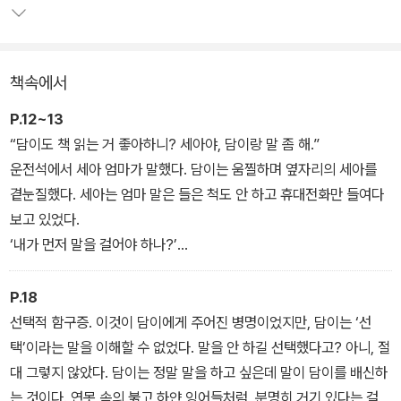
주인인 정인후 교수를 만난다. 영문도 모른 채 정 교수의 비서가 되어
마지막 작품을 받아 적게 된 담이는 신비로운 집의 여러 사람들과 점
점 친해진다. 그중에 또래인 유주와 유원과 가까워지면서 집의 비밀
책속에서
에도 한걸음 더 가까워지는데….
P.12~13
“담이도 책 읽는 거 좋아하니? 세아야, 담이랑 말 좀 해.”
운전석에서 세아 엄마가 말했다. 담이는 움찔하며 옆자리의 세아를
곁눈질했다. 세아는 엄마 말은 들은 척도 안 하고 휴대전화만 들여다
보고 있었다.
‘내가 먼저 말을 걸어야 하나?’
아까 차에 탈 때 인사를 주고받은 것 말고는 아직 세아와 한마디도 안
했다. 입안에서는 어젯밤부터 생각해 둔 말들이 맴돌았다.
P.18
‘진짜 덥지 않니? 방학 때 어디 놀러 가? 어제 티브이에서 그거 봤
선택적 함구증. 이것이 담이에게 주어진 병명이었지만, 담이는 ‘선
어……?’
택’이라는 말을 이해할 수 없었다. 말을 안 하길 선택했다고? 아니, 절
“담이가 엄마 닮아서 말이 없구나?”
대 그렇지 않았다. 담이는 정말 말을 하고 싶은데 말이 담이를 배신하
아까부터 말하는 사람은 세아 엄마뿐이었다. 담이는 조수석에 앉은
는 것이다. 연못 속의 붉고 하얀 잉어들처럼, 분명히 거기 있다는 걸