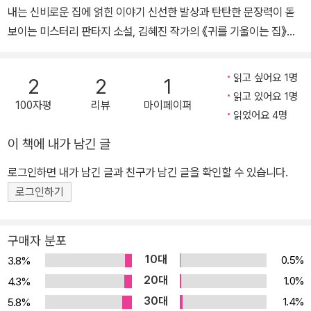
내는 신비로운 집에 얽힌 이야기 신선한 발상과 탄탄한 문장력이 돋
보이는 미스터리 판타지 소설, 김혜진 작가의 《귀를 기울이는 집》이
출간되었다. 주인공인 담이는 유치원에서 말수가 없다는 이유로 병원
에 간 결과 ‘선택적 함구증’ 진단을 받는다. 그 후로 엄마 손에 붙들려
읽고 싶어요 1명
2
2
1
서 상담과 치료를 받으며 나아졌다. 그런데 중학생이 되고 나서 담이
읽고 있어요 1명
100자평
리뷰
마이페이퍼
는 어떤 사건을 겪은 뒤 다시 말이 잘 나오지 않아 엄마에게 그 사실을
읽었어요 4명
들키지 않으려고 조심하는 중이다. 여름방학이 시작되고 정인후 교수
이 책에 내가 남긴 글
의 자택 기념관에 견학을 간 담이는 신비로운 그 집의 매력에 빠져든
다. 그곳에서 담이는 우연히 정인후 교수를 만나게 된다. 그뿐 아니라
로그인하면 내가 남긴 글과 친구가 남긴 글을 확인할 수 있습니다.
정 교수의 실력이 아직 녹슬지 않았음을 보여 주기 위해 특별히 선택
로그인하기
된 최연소 비서가 된다. 정 교수의 말을 받아 적으며 마지막 이야기를
완성하는 임무를 받은 것이다. 그 집에는 기념관을 관리하며 논문을
구매자 분포
쓰고 있는 유쾌한 해나래와 어딘가 어두운 구석이 있지만 순수한 제
10대
0.5%
3.8%
학이 있다. 또래인 냉철하면서도 열정적인 유주와 능청맞은 유원 남
20대
1.0%
4.3%
매, 늘 맛있는 간식을 챙겨 주시는 양 할머니와 옥탑방에 살면서 낡은
30대
1.4%
5.8%
집을 관리하는 비밀스러운 서씨 할아버지, 그리고 겉모습은 힘없는