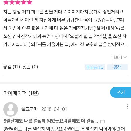
저는 항상 제가 하고픈 말을 제대로 이야기하지 못해서 중얼거리고
더듬거려서 이런 제 자신에게 너무 답답한 마음이 들었습니다. 그래
서 이번에 아주 짧은 시간에 다 읽은 김혜진작가님(「딸에 대하여」를
쓰신 김혜진작가님과 동명이인이며 「오늘의 할 일 작업실」을 쓰신 작
가님이십니다.)의 「귀를 기울이는 집」에서 정 교수의 글을 받아적으
며 말을 제대로 하고 싶었지만 의도한대로 말을 하지 못하는 중학생
더보기
서담을 보며 마치 제 모습을 보는 것 같아서 마음이 아팠습니다.물론
공감 (
11
)
댓글 (0)
저와 담이처럼 자기가 하고픈 말을 확실하게 내뱉지 못하는 사람들이
있지만 한편 탐욕적인 김 감독이나 자신의 속내를 숨기는 박 기자처
럼 자신이 의도한 대로 이야기하거나 그냥 자연스럽게 말을 내뱉는
쓰기
마이페이퍼 (1편)
사람들도 있겠지요. 「귀를 기울이는 집」이라는 제목에 맡게 정 교수가
평생동안 살아 온 비밀스러운 집에서 여름을 맞이하여 한동안 모임을
물고구마
2018-04-01
메뉴
하지 않았으나 이번에 마지막이 될 것임을 확신하는 모임을 열게 되
자 박 기자와 김 감독을 포함한 수 많은 사람들이 편지를 손으로 쓰면
3월달에도 나름 열심히 읽었군요.4월에도 더 열심...
서 보내고 그 중에서도 제한된 일부만 초청받아 정 교수의 집에 가서
3월달에도 나름 열심히 읽었군요.4월에도 더 열심히 읽어봐야 겠어