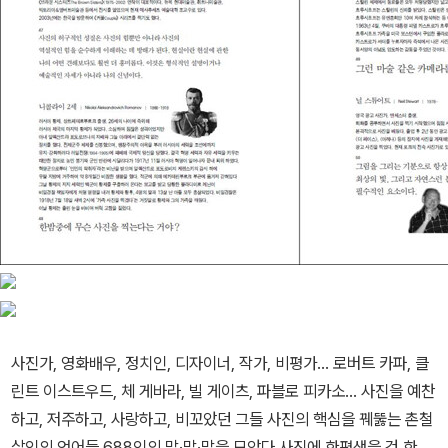
그는 보통 사진가들이 한 주제에 매몰되어 고정관념으로 세상을 보고
있는 것에 반해 어떤 사진가들보다도 사진을 바라보는 심미안審美
眼이 높다는 것을 알게 되었다. 이번에 전민조가 또 세상에 내놓
은“사진이 모든 것을 말해주었다”는 책을 보면서 나는 평소 사진이야
말로 인생을 기록하는 가장 이상적인 매체라고 생각하던 것을 다시
한번 확인했다. 시인, 정치인, 군인, 교수, 시사평론가, 종교인, 보도사
진가, 철학자, 기업가, 디자이너, 영화배우, 영화감독, 소설가 등 700
명 가까운 다양한 세계적 직업인들이 사진을 말하는 온갖 견해를 몇
십 년 엮어서 만들었다. 본인이 어떤 사진가보다도 고집스럽게 미친
듯이 사진을 사랑하지 않고는 불가능하고 아무나 할 수 있는 가락이
아님을 느꼈다.
사진가, 영화배우, 정치인, 디자이너, 작가, 비평가... 로버트 카파, 클
이번 『사진이 모든 것을 말해주었다』책에서
린트 이스트우드, 체 게바라, 빌 게이츠, 파블로 피카소... 사진을 예찬
하고, 저주하고, 사랑하고, 비꼬았던 그들 사진의 핵심을 꿰뚫는 촌철
인상에 남는 말은
살인의 언어들 688인의 말·말·말을 모았다 사진에 한평생을 건 한 사