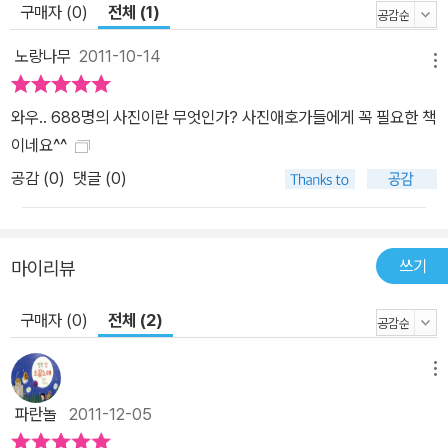
구매자 (0)
전체 (1)
더 만들어 따로 모아두었다. 그때만 해도 우리 주변의 많은 일상들이
그토록 빨리 변해 사라지고 말 것이라는 것을 눈치 챈 사람들이 많지
노랑나무
2011-10-14
메뉴
않을 때였다. 최근 몇 년간 그가 하나하나 정리해 내고 있는 책과 전시
들은 그런 오랜 노력의 결과이다. 이따금 여러 차례 복제된 사진이 섞
와우.. 688명의 사진이란 무엇인가? 사진애호가들에게 꼭 필요한 책
여 화질이 거칠망정 그 시대를 기록하고 있는 사진의 힘은 여전하다.
이네요^^
그것이 사진의 존재 증명이다. <사진이 모든 것을 말해주었다>도 그
공감 (
0
)
댓글 (0)
런 작업들 가운데 하나이다. 700명 가까운 사람들(688명)이 1,000
여 가지가 넘게 사진에 대해 무엇인가 말했다. 책 한켠에서, 신문 인터
뷰에서, 방송에서, 그야말로 일상에서 예고 없이 마주쳤던 작은 만남
쓰기
마이리뷰
들을 모은 것이다. 고서 수집가의 눈이 수북하게 버려진 헌책 더미 가
운데서 날카롭게 보물을 찾아내듯, 우리가 흘려버리고 있던 사진에
구매자 (0)
전체 (2)
대한 숱한 이야기들이 그의 포충망에 걸려 조심스레 이 책의 원고로
고정되었다. 비장하게 사진에 일생을 걸었던 사진기자로부터 사진을
메뉴
대중 호도의 수단으로 사용했던 독재자까지 다양한 사람들이 사진을
파란놀
2011-12-05
말한다. 그 속에서 사진은 진실을 전하는 강력한 무기가 되기도 하고,
그 한 장이 아니었다면 영원히 잊혔을 어떤 존재의 증명이기도 하며,