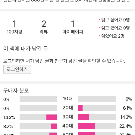
진가의 사진에의 헌사 어느 일본 극작가가 재능이란 한 분야에서 십
“카메라는 시야의 개방을 위한 도구이다.”
년을 버텨낼 수 있는 것이라 했다. 전민조의 사진 인생은 어언 사십여
읽고 싶어요 0명
“카메라를 잘못 사용하면 암살자의 총알처럼 치명적인 무기가 될 수
1
2
1
년이다. 화가를 꿈꾸었던 소년은 지금이라면 누구도 문제 삼지 않을
읽고 있어요 0명
있다.”
100자평
리뷰
마이페이퍼
색약으로 미대 입학을 거절당하고 떠난 베트남전 전장에서 서양의 종
읽었어요 2명
“사진에 찍힌 자는 일종의 배우라고 할 수 있다.”
군사진기자들을 만났다. 군 사기 진작과 대국민 홍보를 위해 그럴듯
“누구에게나 우주 전체를 소멸시킬 수 있는 힘을 가진 이미지가 기다
이 책에 내가 남긴 글
한 사진을 만들어 전송하는 게 일상이었던 국내 기자들과 달리 전장
리고 있다.”
에서도 몸을 아끼지 않는 직업의식이 빛나던 그들을 훔쳐보며 그는
로그인하면 내가 남긴 글과 친구가 남긴 글을 확인할 수 있습니다.
“사진을 제대로 배우려는 사람들에게 하고 싶은 말은 시장을 따라가
사진하는 자신을 마음에 그렸다. 그는 서라벌예술대학 사진학과(중앙
로그인하기
지 말라, 팔릴 만한 작품을 만든다거나 편집장의 칭찬을 기대하지 말
대학교 사진학과의 전신)를 졸업하고 한국일보 일간지 사진부에 사진
라, 특정한 스타일에 얽매이지 말라, 왜냐하면 그런 것들은 모두 허튼
기자로 입사한 이래 동아일보 출판사진부 부장으로 퇴직할 때까지 3
수작이고 겉치레에 불과하기 때문이다.”
구매자 분포
0년간 현장을 지켰고, 13권의 책과 작품집을 내고 십여 차례의 사진
10대
0%
0%
전시를 이어오고 있는 여전한 현역이다. 기록적 속성을 갖는 사진의
거듭『사진이 모든 것을 말해주었다』라는 책의 출간을 축하한다.
20대
6.1%
0%
특성 가운데 하나는 현장에서 만들어진다는 것이다. 아무리 재능 넘
30대
14.3%
14.3%
치는 사진가라도 대상 앞에 서지 않으면 사진을 찍어낼 수 없다. ‘성실
나는 그가 앞으로도 세상을 향하여 더 많은 셔터를 누르기를 바라고
40대
하면 누구나 평생 특종 하나는 얻을 수 있다’는 사진기자들의 이야기
22.4%
8.2%
우리가 20대에 약속하고
는 이 사실에서 나왔다. 반면 이 말은 현장을 기록하는 다큐멘터리 사
50대