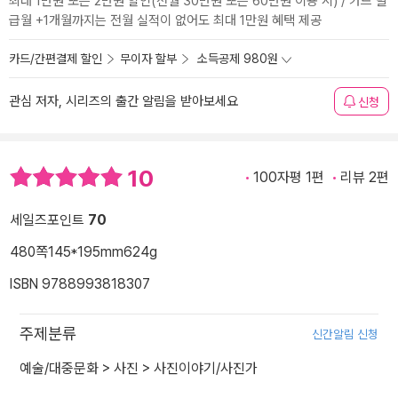
최대 1만원 또는 2만원 할인(전월 30만원 또는 60만원 이용 시) / 카드 발
급월 +1개월까지는 전월 실적이 없어도 최대 1만원 혜택 제공
카드/간편결제 할인
무이자 할부
소득공제 980원
관심 저자, 시리즈의 출간 알림을 받아보세요
신청
10
100자평 1편
리뷰 2편
세일즈포인트
70
480쪽
145*195mm
624g
ISBN 9788993818307
주제분류
신간알림 신청
예술/대중문화
>
사진
>
사진이야기/사진가