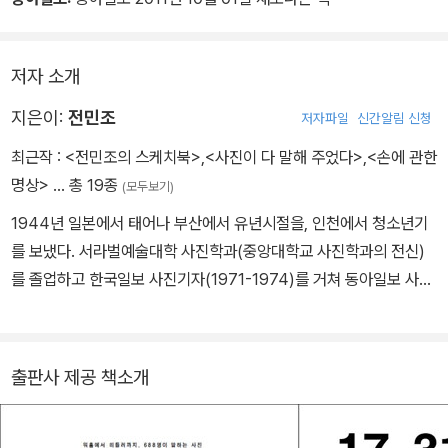
월이 흐르는 동안 나는 그의 사진작업을 곁에서 계속 지켜볼 수 있었
다. 나는 글을 쓰고 그는 사진을 찍으며 비록 장르는 다르더라도 똑같
이 표현예술의 길을 걷고 있는 셈이지만 나는 전민조처럼 외곬의 길
저자 소개
밖에 모르는 오타쿠는 처음 보았다. 오타쿠란 일본어지만 영어의 마
지은이:
전민조
저자파일
신간알림 신청
니아라는 뜻보다 어감이 더 강하다. 내가 그를 오타쿠 사진작가라고
말하면 그는 사진이라는 우물에 깊이 빠져서 헤어날 줄 모르고 무서
최근작 :
<전민조의 스케치북>
,
<사진이 다 말해 주었다>
,
<손에 관한
운 고집과 집념 그 자체를 즐기는 외톨이를 뜻한다.
명상>
… 총 19종
(모두보기)
1944년 일본에서 태어나 부산에서 유년시절을, 인천에서 청소년기
그는 진짜 프로근성이 없는 사람들이 이해할 수 없는 세계에서 살고
를 보냈다. 서라벌예술대학 사진학과(중앙대학교 사진학과의 전신)
있다. 그를 볼 때마다 나도 작가 근성을 가져야한다고 늘 자극을 받곤
를 졸업하고 한국일보 사진기자(1971-1974)를 거쳐 동아일보 사진
하지만 나 자신이 그가 사진에 쏟은 열정과 집념만큼 글쓰기에 집념
기자(1975-1998)로 활동했으며, 대학에서 포토저널리즘과 사진윤
을 갖고 있지 못하기 때문에 하는 말이다. 누가 내 손에서 펜을 뺏더라
리를 강의하기도 했다. '모든 사진은 역사'라고 생각하고 특히 인물과
도 나는 살아갈 수 있지만 아마 전민조에게 카메라를 뺏으면 그는 금
다큐멘터리 사진 분야에 관심이 많다. 사진집으로 『얼굴』(평민사, 19
출판사 제공 책소개
세 슬픈 사슴의 눈이 되어 방황하게 될 것이다.
86)과 『서울 스케치』(눈빛, 1992),『섬』(눈빛, 2005), 『농부』(평민
사, 2009),『담배 피우는 사연』(대가, 2010) 그리고 저서로『이 한 장
오랫동안 신문과 잡지사에서 저널리스트 사진기자로 뛰는 동안에도
의 사진』(행림, 1994), 『가짜 사진 트릭 사진』(행림, 1999),『사진