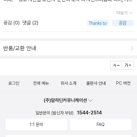
가 주는 예술성에 감탄을 하는데 워홀에서 히틀러까 지 688명이 말
내 사랑스러운 아이들을 좋아하는 나날을 즐깁니다.“일상의 순간들
더보기
하고 있는 사진들이 당대의 사회상과 맞물 리고 사진이 독자들에게
이 바로 진실의 순간이다(레이몽 르파르동/82쪽).”는 말대로, 어느
공감 (
0
)
댓글 (2)
주는 기능과 의미들을 되짚어 보는 계기를 삼고 싶습니다.
하루이고 나한테 아름답지 않은 날이 없습니다. 내가 누리는 삶이 참
다이 사랑스럽습니다. 내가 맞이하는 나날이 나한테 가장 기쁘며 반
갑고 고맙습니다. 나는 나한테 가장 빛나는 내 삶을 사진으로 담습니
반품/교환 안내
다.“사진가에게는 비밀이 있다. 너무 따지지도, 너무 집착하지도 않고
서 단지 인생을 걸어가는 것이다(마릴린 리타 실버스톤/125쪽).”는
말을 돌이킵니다. 내 이야기를 담는 사진이기에 내 이야기를 내 결대
로 보듬습니다. 내 걸음을 내 다리힘대로 걷습니다. 내 꿈을 내 마음밭
로그인
전체 메뉴
회사 소개
출판사 안내
PC 버전
대로 일굽니다.“초상 사진은 모델을 보여주어야지, 사진가 자신이 얼
마나 똑똑한지를 강조해서는 안 된다(매리 앨런 마크/138쪽).”는 말
(주)알라딘커뮤니케이션
을 곱씹습니다. 얼굴을 찍는 사진은 얼굴을 보여줄 노릇입니다. 골목
길을 찍는 사진은 골목길을 보여줄 노릇입니다. 지리산을 찍는 사진
1544-2514
일반문의 (발신자 부담)
은 지리산을 보여줄 노릇입니다. 빼어난 솜씨를 보여준대서 사진이지
1:1 문의
FAQ
않습니다. 훌륭한 재주를 선보인대서 사진이 되지 않습니다. 빼어난
글솜씨로 문학이 태어나지 않거든요. 훌륭한 붓질로 아름다운 그림이