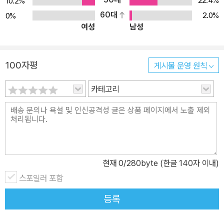
22.4%
10.2%
미뤄둔 책도 머잖아 출간되기를 바랄 뿐이다.
진가라면 우물우물 적당히 게으름 피우다 얼버무린 작업을 내밀기 힘
60대
2.0%
0%
여성
남성
들다는 말이기도 하다. 그래서 성실한 사진기자는 늘 그의 손 닿는 곳
에 카메라를 둔다. 카메라는 그 눈의 연장이며 작업의 도구이며 기록
수단이다. 전민조의 호주머니에는 늘 크건 작건 카메라가 들어있다.
100자평
게시물 운영 원칙
하루 종일 사진 일에 지친 동료 기자들이 고단한 장비 가방을 한켠에
내려놓고 술잔을 기울 때 그는 잘도 요리조리 조그마한 카메라 속으
카테고리
로 그들의 웃는 얼굴을, 피로에 절어 책상 한켠에서 쪽잠을 청하는 모
습을, 현장의 긴장이 가시지 않은 비장한 얼굴들을 한 장 한 장 주워
담았다. 재능 넘치는 후배들이 몇 차례 화려한 활약을 끝으로 사라져
버린 뒤에도 그는 누구보다도 성실히 현장을 지켰고 지루해 보이는
일상을 채집했고 남들이 허투루 흘려보내는 사진에 대한 이야기들을
현재
0
/280byte (한글 140자 이내)
노트에 옮겨 적었고 잡지와 신문 이곳저곳에서 쪽 사진들을 잘라 스
스포일러 포함
크랩했다. 최대한 빠른 시간 내에 사진을 지면에 올려야 하는 보도사
진의 특성 때문에 상(像)이 떠오르기만 하면 제대로 정착액을 씻어낼
등록
틈도 없이 데스크에 인화지를 넘긴 후 원본 필름이 어디 있는지 돌아
볼 짬도 없던 신문사에서도 그는 거칠게나마 자신의 사진을 한 장 씩