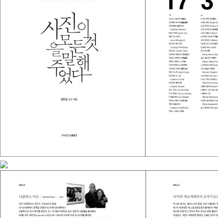
그는 현장에서 늘 카메라를 두 대씩 메고 다녔다. 하나는 직업기자로
이야기』(눈빛, 2007), 『기자가 바라본 기자』(대가, 2008),『그때 그
서 셔터를 눌렀고 또 한 번은 사진작가로서 자신의 영상예술을 위해
사진 한 장』(눈빛, 2007) 등이 있다.
셔터를 눌렀다. 그래서 그의 렌즈에 포착된 인간 군상들은 캄캄한 암
실 속에서 지독한 하이포 냄새를 통해 어부가 그물에 걸린 물고기를
잡아 올리듯 인화지에 드러나는 영상들을 잡아 올린다. 그의 집에 가
보면 거실의 한쪽 벽 전체가 노획한 사진 필름파일들로 꽉 들어차 있
다.
그동안 그는『섬』,『 서울』,『 농부』,『 기자가본기자들』,『 담배피우는 사
연』이라는 개인사진집을 냈고 『이 한 장의사진』,『 사진이야기』등 세
상에 내놓은 것을 보면 평소 그에게 사진을 생각하는 깊은 통찰이 없
었더라면 불가능한 일이었을 것이다. 한 가지 일을 해나기도 버거운
데 보통 사진가들과는 다른 사진들을 찍어내며 이것저것 사진의 종합
적인 사고思考를 폭넓게 펼치는 전민조를 보며, 이것은 필경 평소 그
가 대단히 책을 좋아하여 폭넓은 독서를 하고 있는 덕분이라고 생각
한다.