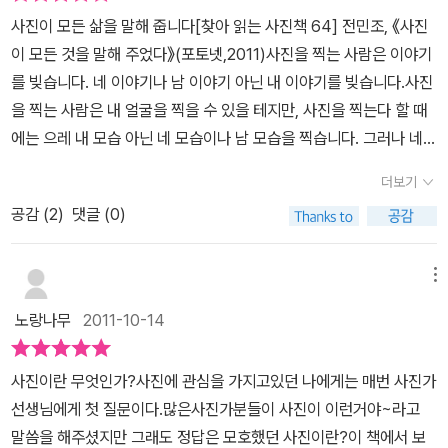
사진이 모든 삶을 말해 줍니다[찾아 읽는 사진책 64] 전민조, 《사진
문자로는 설명하기 힘든 시각적 사실의 명쾌한 기록이 되기도 하며,
이 모든 것을 말해 주었다》(포토넷,2011)사진을 찍는 사람은 이야기
때론 거짓을 말하기도 한다. 이런 채집에는 늘 오해의 위험이 따른다
를 빚습니다. 네 이야기나 남 이야기 아닌 내 이야기를 빚습니다.사진
는 것을 우리는 경험으로 알고 있다. 말 옮기기 놀이의 결과가 때론 엉
을 찍는 사람은 내 얼굴을 찍을 수 있을 테지만, 사진을 찍는다 할 때
뚱한 것처럼, 신문의 기사, 인터뷰, 책의 인용 등을 거쳐 믿을 만한 말
에는 으레 내 모습 아닌 네 모습이나 남 모습을 찍습니다. 그러나 네
들을 애써 모았음에도 어쩔 수 없이 말의 일부를 원 맥락에서 떼어냈
모습이나 남 모습을 찍는 사진쟁이는 언제나 내 이야기를 빚습니다.
기 때문이다. 그럼에도 이 한계를 받아들인다면 우리는 이 말들의 성
더보기
네 모습이나 남 모습을 찍는 사진이라지만, 언제나 내가 바라보는 모
찬에서 많은 것을 배우고, 사진을 보다 입체적으로 조망할 수 있을 것
공감 (
2
)
댓글 (0)
습입니다. 내가 느끼는 모습이요, 내가 사랑하는 모습입니다.누가 나
이다. 그리고 무엇보다 사진이 우리에게 줄 수 있는 많은 기능과 의미
한테 사랑해 달라 바라기 때문에 찍는 사진이 아닙니다. 나 스스로 사
들을 되짚을 수 있는 화두를 얻으리라 믿는다. (해설 중에서)
랑이 샘솟기에 찍는 사진입니다. 누가 나한테 사랑을 베풀었기에 고
메뉴
스란히 사진으로 돌려주지 않습니다. 오직 내 마음에서 우러나는 대
노랑나무
2011-10-14
로 사진을 찍습니다.사진쟁이 전민조 님이 쓰고 엮은 《사진이 모든 것
을 말해 주었다》(포토넷,2011)는 모두 육백여든여덟 사람이 사진을
사진이란 무엇인가?사진에 관심을 가지고있던 나에게는 매번 사진가
놓고 읊은 말마디를 그러모읍니다. 육백여든여섯 가운데에는 사진쟁
선생님에게 첫 질문이다.많은사진가분들이 사진이 이런거야~라고
이가 있고, 그림쟁이가 있으며, 영화쟁이가 있습니다. 사진하고 동떨
말씀을 해주셨지만 그래도 정답은 모호했던 사진이란?이 책에서 보
어진 일을 하는 사람이 있으며, 회사를 꾸리는 사장이 있고, 모델이나