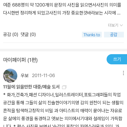
여준 688명의 약 1200개의 문장의 사진을 읽으면서사진의 의미를
글쟁이가 있습니다. 사진을 찍는 사람이든 사진으로 찍히는 사람이
다시한번 정리하게 되었고사진의 가장 중요한것바라보는 시각에 대
든, 저마다 다 다른 자리에서 저마다 다 다른 삶을 일구는 이야기를 저
한 철학을 알게되었다.저처럼 사진이란 궁금증을 가진 사진애호가들
마다 다 다른 목소리로 들려줍니다.“사진 작업을 하는 이유는 나 자신
더보기
에게는꼭 봐야할 책이라고 생각이 되네요^^
과 주변 세상에 대해서 배울 점이 있기 때문이다(나오미 해리스/34
공감 (
0
)
댓글 (0)
쪽).”는 말처럼, 사진쟁이는 내가 좋아하는 모습을 사진으로 담아 내
가 나누고픈 이야기를 스스로 빚고, 내가 배우고픈 이야기를 기쁘게
배웁니다.“사진의 주제는 사진보다 더욱 중요하다(다이안 아버스/4
쓰기
마이페이퍼 (1편)
9쪽).”는 말마따나, 무엇을 찍느냐를 헤아릴 노릇입니다. 사진이냐 아
니냐, 사진문화냐 아니냐, 사진예술이냐 아니냐는 대수롭지 않습니
우보
2011-11-06
메뉴
다. 사진비평을 받아야 하지 않습니다. 사진역사에 남아야 하지 않습
11월에 읽을만한 대중/예술 도서
니다. 사진기를 손에 쥔 내가 무엇을 왜 찍느냐 하는 대목을 살필 노릇
* 화가,건축가,패션 디자이너,일러스트레이터,포토그래퍼들의 작업
입니다.“대부분의 전쟁 사진가는 전쟁을 즐기고 있다(도널드 맥콜린/
공간을 통해 그들의 삶의 진솔한이야기의영 감의 원천이 되는 생활의
66쪽).”는 말 그대로, 전쟁을 사진으로 담는 사람은 전쟁을 즐길밖에
흔적을 탐색하고창작의 비밀 과 아티스트의 매력이 묻어나는 자유로
없습니다. 알몸을 사진으로 찍을 때에는 알몸을 즐깁니다. 패션사진
운 삶에의 풍경을 동경하고 엿보는 의미에서기대와 설레임이 가득합
을 하는 사람은 패션을 즐깁니다. 다큐사진을 하는 사람은 다큐멘터
니다. * 평소 사진을 보면서 '순간의 포착'의 자연스러움과 의미, 가치
리 주제를 즐깁니다. 내 사랑스러운 아이들을 사진으로 찍는 사람은