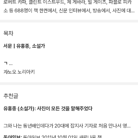
로버트 카파, 클린트 이스트우드, 체 게바라, 빌 게이츠, 파블로 피카
소 등 688명이 책 한켠에서, 신문 인터뷰에서, 방송에서, 사진에 대
해 이야기했던 말들을 모아 한 권에 담았다. 저자는 지루해 보이는 일
상을 채집하고, 남들이 허투루 흘려보내는 사진에 대한 이야기들을
목차
노트에 옮겨 적고, 잡지와 신문 이곳저곳에서 쪽 사진들을 잘라 스크
랩해 한 권의 책으로 펴냈다.
서문 | 유홍종, 소설가
ㄱ
가노오 노리아키
추천글
유홍종 (소설가):
사진이 모든 것을 말해주었다
그와 나는 동년배인데다가 20대에 잡지사 기자로 처음 만나서 영상
르포를 함께 취재하면서 인연이 시작되었다. 그 이후로 40여년의 세
동아일보:
동아일보 2011년 10월 01일 새로나온 책