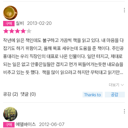
해야 하는지..책이 내 인생에 미치는 영향이 무엇인지..어떻게 책에 접
그레이트 리딩 - 인문고전 독서를 통해 리더로 거듭나는 독서진정한
칠후면 우리 아이들은 긴긴 겨울방학이 시작되고, 왠지 이번 겨울방
근을 해야 하는지..체계적인 독서법이 무엇인지..책에 대한 선별 방
변화를 하고 싶다면 인생을 변화시키기 위한 생존독서를 시작해야 합
메뉴
학의 성패가 아이들의 중딩, 고딩의 3년을 좌우할 듯한 느낌을 갖는
법..그리고 인생의 목표를 찾게 해주는 멋진 책 ..당신의 책에 대한 편
니다.책은 단순한 지식 전달을 목적으로 하지 않는다 수많은 저술가
다. 그래서 생각한건 매일 한권씩 책읽기!직장에서 동료에게 밀리고,
실비
2013-02-20
견을 일깨워 주고 아마 당장 책을 찾아 움직이는 하이에나가 되지 않
의 생애를 바쳐 기록한 글입니다.특정 분야에서 성공한 사람들이 쓴
책에 전혀 관심없던 홍대리가, 독서멘토 해일을 만나서 삶을 변화시
을까 한다. 그리고 이책을 읽고 난 후의 나는 현재 두서 없이 읽던 책
책에는 보통 30년의 노하우가 담겨 있습니다. 100권의 전문 분야
키는 과정이 별 거부감없이 읽힌다. 처음엔 독서습관을 잡기위해 '10
작년에 읽은 책인데도 불구하고 가끔씩 책을 읽고 있다. 내 마음을 다
들을 나열하고 정리 하여나의 맞춤 독서록을 만들어 가고 있다지금
의 서적을 읽게 되면 3000년의 내공이 쌓이는 것과 같습니다.독서는
0일 33권 책읽기' 집에 나만의 책꽂이를 만들고, 읽고 싶은 책 33권
잡기도 하기 위함이고, 올해 목표 세우는데 도움을 준 책이다. 주인공
난 1년 365권의 프로젝트를 실행하고 있다.. 현제 까지 68일이 되었
더 큰 일을 할 수 있다는 자신감의 바탕을 만들어줍니다.거목도 처음
을 구입해서 100일동안 읽는 것. 독서습관이 형성되지 않은 아이들
홍대리는 우리 직장인의 대표로 나온 인물이다. 일만 터지고, 제대로
으니 ..아마도 ~~~~~~난 1년후에는 ...........'''''''' ........알라딘 최고
에 작은 씨앗에서 시작합니다. 내 안에 숨겨진 거목을 키워야 합니다.
에게 활용해도 좋을듯 하다. 서점에서 읽고 싶은 책 33권을 사줘야 하
되는 일은 없고 안좋은일들만 겹치고 먼가 찌들어가는듯한 내모습을
의 VVIP 회원이 되어 있을 것이다 ㅡ0ㅡ;;;그리고 하루라도 책을 읽
멀리 강 건너까지 닿는 다리는 놓기 위해선 우선 앞의 돌 하나부터 움
는 부담은 좀 크겠지만... 다음엔 자기 분야에서 최고가 되기 위한 자
비추고 있는 듯 했다. 책을 많이 읽으라고 하지만 무턱대고 읽기만한
지 않으면 나도 입안에 가시 돋아보자
직여야 합니다.바닥에 닿은 첫 물 한 방울이든 중간에 담은 한 방울이
기 업무 분야의 책을 1년동안 100권 읽기. 1주일에 2권의 책을 구입
다고 되는건 아닌것 같다. 그래도 먼가 계기가 있어야 좀 읽지 않을
든 물을 넘치게 하는 최후의 물방울이든 모두가 똑같이 중요합니다.>
더보기
해서 읽고, 중요한 부분에 밑줄을 치고, 메모를 하고 1주일에 2권 리
까? 평소에 팩을 많이 읽지 못했지만 가까이 두고 책을 좋아한다. 사
성공을 위한 독서를 시작하였는데 1년이라는 시간동안 100권의 책을
뷰쓰기. 독서고수라도 힘들겠지만 분명 가치가 있다. 그리고 마지막
공감 (
2
)
댓글 (0)
다놓고 읽지도 않은책들은 좀 있지만 다 읽은거니까. 책은 매년에 사
읽어보자.http://blog.naver.com/agapeuni/220404435587
엔 1년 365일 책 읽기 . 2-3년동안 자기개발서만 2000여권의 책을
지만 읽는속도가 빠르지 못하다. 집에 들어가면 피곤하고 먼가 즐겁
읽은 이지성은 그렇게 <꿈꾸는 다락방>이 탄생했겠지.내게 가장 끌
고 웃을수 있는걸 찾다보니 TV를 많이 보게 되고. 이러다보면 하는거
메뉴
린 것은 내 분야의 책 100권 읽기. 이젠 실행으로 옮길 때다.방학중
없이 늦은시간까지 잠도 못 이루게 되고. 먼가 변화가 필요할때다. 바
에델바이스
2012-06-07
규환이는 1일 책 1권씩 읽기, 보림이는 일주일에 2권 책읽기.주제