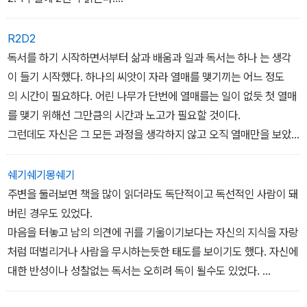
책 속에 길이 있다고 했는데, 왜 내가 사회의 패배자가 되어서 이러고
있는지. 그때까지 해왔던 독서방법에 철저하게 의문을 품고 고민하기
3 반드시 알아야 할 부분에는 밑줄을 치고 여백에 자신의 생각을 적
R2D2
시작했죠. 그 후 완전히 다른 독서를 시작했어요. 마음의 고통을 잊고,
는다.
독서를 하기 시작하면서부터 삶과 배움과 일과 독서는 하나 는 생각
힘을 얻기 위한 독서에서 인생을 바꾸기 위한 독서를 하게 된 거죠. 잘
이 들기 시작했다. 하나의 씨앗이 자라 열매를 맺기끼는 어느 정도
살펴보니까 제가 하루에 밥은 꼬박꼬박 세 끼를 먹으면서 책은 세 권
4. 한 챕터씩 요약정리하고 중요한 내용은 따로 메모하거나 녹음
의 시간이 필요하다. 어린 나무가 단번에 열매를는 일이 없듯 첫 열매
을 못 읽고 있더라고요, 또 하루에 잠은 네 시간 이상 자면서 책은 네
한 후 출퇴근 시간을 이용해 읽고 들으면서 자신의 것으로 소화한다.
를 맺기 위해선 그만큼의 시간과 노고가 필요할 것이다.
권도 못 읽고. 책 읽는 시간이 많아야 하루에 두세 시간 정도? 이건 아
그런데도 자신은 그 모든 과정을 생각하지 않고 오직 열매만을 보았
니다 싶었죠. 교사로 계속 일하면서도 평일에 책을 끼고 사는 것은 물
5. 주말마다 두 권의 책에 대한 리뷰를 쓴다.
던 적이 있었다. 실력이 하늘에서 뚝 떨어지기라도 할 것처럼. 또한 많
론 공휴일이나 주말에는 하루에 열 권 정도 읽었어요. 완전히 독서에
은 경험을 하고 긴 시간을 보냈다고 저절로 실력자가 되는 것도 아니
쉐기쉐기몽쉐기
미친 사람이었죠.”
라는 생각이 들었다.
주변을 둘러보면 책을 많이 읽더라도 독단적이고 독선적인 사람이 돼
‘같은 경험을 어떻게 겪고, 같은 문제를 어떻게 해결하각을 어떻게 실
버린 경우도 있었다.
현할 것인가.‘
마음을 터놓고 남의 의견에 귀를 기울이기보다는 자신의 지식을 자랑
좀 더 치열하게 부딪쳐야 했다. 안주하거나 기다리기만 해서는 원하
처럼 떠벌리거나 사람을 무시하는듯한 태도를 보이기도 했다. 자신에
는 것을 이룰 수 없다는 생각이 들었다.
대한 반성이나 성찰없는 독서는 오히려 독이 될수도 있었다.
문제는 ‘어떤 방식으로, 어떤 태도로 책을 읽는가였다.