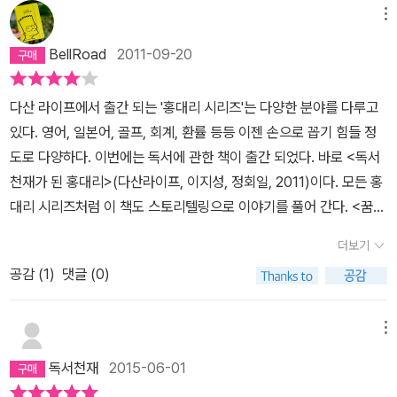
한때 잘나갔던 학교의 영만 선배의 몰락을 보면서 더는 이런식으로
메뉴
살아서는 안 된다고 생각하게 된다. 그때, 항상 책을 읽으라고 강조를
BellRoad
2011-09-20
해왔던 신문기자 친구 윤명훈이 홍대리에게 독서 멘토를 소개시켜주
겠다고 한다. 그렇게 만난 독서멘토가 바로 영어학원 강사인 정해일
다산 라이프에서 출간 되는 '홍대리 시리즈'는 다양한 분야를 다루고
이다. 정해일은 20대 내내 아토피 처방전으로 썼던 약의 부작용으로
있다. 영어, 일본어, 골프, 회계, 환률 등등 이젠 손으로 꼽기 힘들 정
온몸에서 진물이 나고 열이 뻗쳐서 제대로 생활을 할 수가 없을 지경
도로 다양하다. 이번에는 독서에 관한 책이 출간 되었다. 바로 <독서
이었지만 미친듯이 열중했던 독서를 통해 용기를 얻고 새로운 인생을
천재가 된 홍대리>(다산라이프, 이지성, 정회일, 2011)이다. 모든 홍
시작하게 되었다. (정회일 작가와 이름이 약간 다른 동일 인물이라고
대리 시리즈처럼 이 책도 스토리텔링으로 이야기를 풀어 간다. <꿈꾸
생각하면 된다.) 아무튼 홍대리처럼 독서와는 거리가 먼 사람에게 정
는 다락방>(국일미디어, 이지성, 2007)의 저자 이지성 특유의 '꿈을
해일이 처음으로 준 과제는 선물한 두 권의 책을 읽어 오는 것이었고,
더보기
갖고 몰입하라'는 자기 개발서이기도 하다.가정적 불안, 직장에서의
그 이후에 다시 내 준 숙제는 100일 동안 33권의 책을 읽는 것이었
공감 (
1
)
댓글 (0)
좌천, 애인과의 이별로 인생에 쓴 맛을 보게 된 홍대리. 인생의 슬럼프
다. 조금 무리가 갈 수 있지만, 초반에 독서 습관을 제대로 잡기 위함
를 겪을 때 친구 명훈의 권유로 독서 멘토 정해일을 만난다. 평생 책이
이었다. 처음에는 조바심을 냈던 홍대리. 하지만 없는 시간 쪼개가면
라고는 만화책 이외에는 전공 책도 제대로 보지 않았던 홍대리이다.
메뉴
서 독서에 열중하게 된다. 하지만 그렇게 열심히 해도 독서에 슬럼프
하지만, 정해일과 함께 100일 33권 책 읽기 프로젝트를 통해 홍대리
가 오는 시기가 있다. 그 슬럼프 시기를 어떻게 극복하느냐는 멘토를
독서천재
2015-06-01
는 독서의 습관을 새롭게 배운다. 처음에는 책 읽는게 어색하고 가족
만난다, 독서 동지를 만난다, 도서관에 간다라는 방법을 통해서 가능