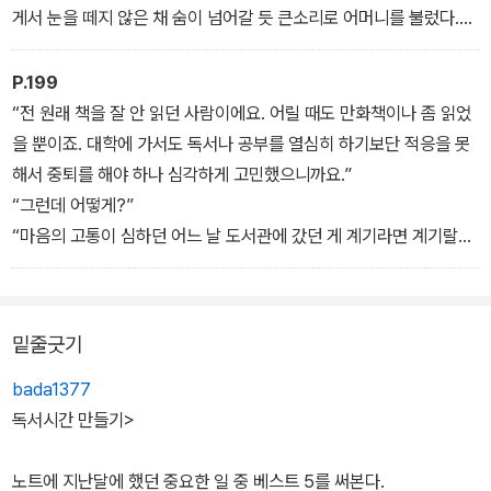
“독서 말고 다른 방법은 없을까?”
게서 눈을 떼지 않은 채 숨이 넘어갈 듯 큰소리로 어머니를 불렀다.
“평생 텔레비전 보면 인생이 바뀔 것 같냐?”
“엄마, 엄마, 엄마! 이리 좀 와봐. 오빠가 미쳤어!”
“아니.”
“뭐라고? 진수가 어떻게 됐다고?”
P.199
“평생 인터넷 게임에 몰두하면 인생이 바뀔 것 같냐?”
다급한 진영의 부름에 장바구니를 내팽개치고 달려온 어머니는 방안
“전 원래 책을 잘 안 읽던 사람이에요. 어릴 때도 만화책이나 좀 읽었
“아니.”
의 책꽂이와 쌓인 책들을 바라보며 놀란 듯 눈을 크게 떴다. 어머니를
을 뿐이죠. 대학에 가서도 독서나 공부를 열심히 하기보단 적응을 못
“그럼 책을 읽는다 해도 니 인생이 절대로 변할 것 같지 않냐?”
보던 홍 대리는 자신이 되레 놀라서 눈을 크게 뜰 수밖에 없었다. 그렇
해서 중퇴를 해야 하나 심각하게 고민했으니까요.”
홍 대리는 선뜻 “아니”라고 대답하지 못하고 테이블이 꺼져라 한숨을
게 크게 떠진 어머니의 눈은 태어나서 처음 보았기 때문이다.
“그런데 어떻게?”
내쉬었다.
“지금……이게, 무슨, 진, 진수야, 너 왜 그러니. 무슨 일 있니?”
“마음의 고통이 심하던 어느 날 도서관에 갔던 게 계기라면 계기랄까.
“다른 회사로 이직할까?”
“아이 참, 책 좀 읽으려고 그런다니까요. 진영이랑 엄마야말로 왜 그
압도적으로 많은 도서관 책들을 보니까 너무 근사해서 작가가 되어야
“그럴 능력은 있냐?”
래? 이게 그렇게 놀랄 일이야?”
겠다고 운명적인 꿈을 꾸게 된 거죠. 그렇다고 대단한 건 아니고요. 사
“없지.”
진영은 놀라서 아무 말도 못하는 어머니의 등을 슬며시 떠밀며 방을
실은 작가가 되고 싶었던 거창한 이유보다는 현실이 너무 힘들어서
밑줄긋기
“오라는 데는 있냐?”
나갔다. 그리고는 방문을 닫으며 이렇게 말했다.
책을 읽었던 이유가 더 커요. 적어도 책을 읽는 시간만큼은 모든 걸 잊
“없지.”
“놀랄 일이 아니라 무서운 일이지.”
을 수 있었으니까요.”
bada1377
“그럼 계속 다녀야겠네.”
닫힌 방문 사이로 어머니와 진영이의 대화가 들렸다.
계속해서 지후가 들려준 독서 스토리는 홍 대리가 예상하던 것과는
독서시간 만들기>
이번엔 바닥이 꺼져라 한숨을 내쉬었다. 하지만 명훈이 이렇게까지
“진영아, 도대체 진수가 왜 저런 대니? 내 아들이 갑자기 왜 저런 대
전혀 달랐다. 그러나 깜짝 놀랄 정도의 이야기임엔 틀림없었다.
확신을 가지고 말하는 데는 분명히 이유가 있을 것 같다는 생각이 들
니? 응?”
“작가가 되고 싶다는 제 꿈을 주변에선 모두 비웃었어요. 가족도 친구
노트에 지난달에 했던 중요한 일 중 베스트 5를 써본다.