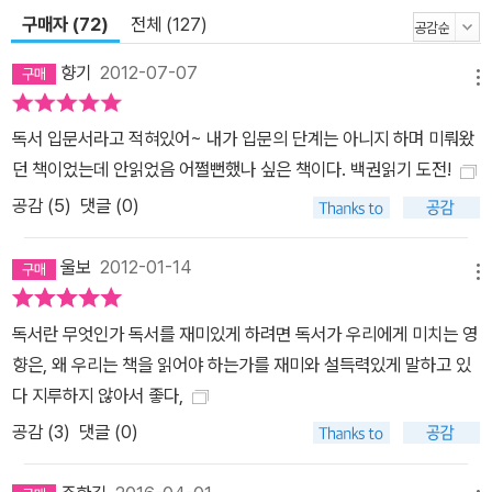
로 당장 독서를 하고 싶지만 어디서부터 어떻게 시작해야 할지 모르
구매자 (72)
전체 (127)
는 이들을 위해, 독서 팁과 독서 리스트도 수록하고 있다.
향기
2012-07-07
메뉴
독서 입문서라고 적혀있어~ 내가 입문의 단계는 아니지 하며 미뤄왔
던 책이었는데 안읽었음 어쩔뻔했나 싶은 책이다. 백권읽기 도전!
공감 (
5
)
댓글 (0)
울보
2012-01-14
메뉴
독서란 무엇인가 독서를 재미있게 하려면 독서가 우리에게 미치는 영
향은, 왜 우리는 책을 읽어야 하는가를 재미와 설득력있게 말하고 있
다 지루하지 않아서 좋다,
공감 (
3
)
댓글 (0)