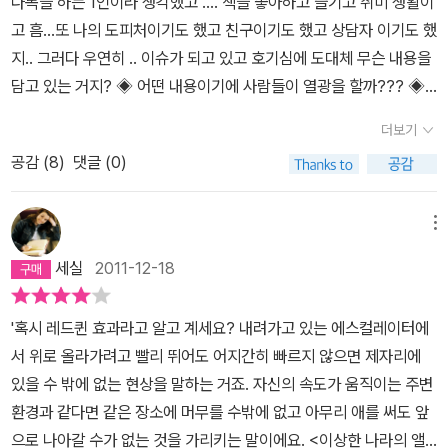
다독을 하는 1인이라 생각했고 .... 책을 좋아하고 즐기고 취미 생활이
고 흠...또 나의 도피처이기도 했고 친구이기도 했고 상담자 이기도 했
지.. 그러다 우연히 .. 이슈가 되고 있고 호기심에 도대체 무슨 내용을
담고 있는 거지? ◈ 어떤 내용이기에 사람들이 열광을 할까??? ◈
흠.. 독서법에 대한 내용인거 같은데 ??? ◈ 근데 독서법이 뭘 말하
더보기
는 거지??? ◈ 책읽는 방법이 있다는 소리야? 아님 따로 읽어야 하
공감 (
8
)
댓글 (0)
는 책이 있어야 한다는 소리야? (사실 난 책을 사면서 실패도 많이
했다 ㅜㅜ ..그러기에 한번 읽어나 보자라는 생각이 깊었다) 책을 구
입하고 읽어본 나의 리뷰는 올~~~~레 읽어야 한다.. 이책은 읽어야
메뉴
한다.. 이책을 본 후 나의 뇌속에는 많은 변화들이 일어났다.이지성 작
세실
2011-12-18
가에 대해 다시 한번 찬사를 보낸다.. 독서라는 잠짓 무거운 주제의 이
야기를 정말 기발한 아이디어로 책을 쓴것에 대한 찬사이다.이야기
'혹시 레드퀸 효과라고 알고 계세요? 내려가고 있는 에스컬레이터에
형식의 대리 만족을 느끼게 해주며 이야기속으로 빠지게 하지만 중요
서 위로 올라가려고 빨리 뛰어도 어지간히 빠르지 않으면 제자리에
한 내용들은 일목요연하게 펼치면서 정확히 독서의 중요성과 열정을
있을 수 밖에 없는 현상을 말하는 거죠. 자신의 속도가 움직이는 주변
심어준다.'독서천개가 된 홍대리'에서 홍대리는 현대사회 우리가 지금
환경과 같다면 같은 장소에 머무를 수밖에 없고 아무리 애를 써도 앞
살아가고 있는 지금의 우리의 대변적인 인물이 아닐까 생각한다. 홍
으로 나아갈 수가 없는 것을 가리키는 말이에요. <이상한 나라의 앨