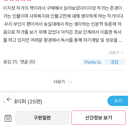
들도 이상하게 생각한다. 하지만, 현실에서 살아남겠다는 강한 의지
하다. 홍대리는 결국 정해일의 조언으로 슬럼프도 극복하고, 100일
이지성 작가의 책이라서 구매해서 읽어보았다이지성 작가는 존경이
를 갖고 프로젝트에 임한다. 한권 한권 책을 읽어 감에 따라 자신이 점
동안 33권의 책을 무사히 읽게 되었다. 그런데 무언가 재미 이상의 독
가는 인물이며 사회복지와 인물고전에 대해 생각하게 하는 작가이다
차 변화하고 있음을 느끼며, 새로운 도약을 하게 된다.'처음에 재미를
서를 원하게 된 홍대리! 한 단계의 도약이 이루어졌다. 그런 그에게 정
.우리 부인이 팬이어서 숭실대에서 하는 생각하는 인문학 토론에 처
느끼더라도 지루해지는 순간, 거기에서 그만 두지 않고 계속 해나가
해일은 성장을 위한 독서로 자기 업무 분야의 책을 1년 동안 100권을
음으로 작가를 보기 위해 갔었다 아직은 초보 단계라서 미흡한 독서
면 습관이 되죠. 확고한 습관을 갖는게 중요한 이유는 설령 자신의 눈
읽을 것을 권한다. 100일동안 33권도 읽어낸 홍대리였지만, 역시 엄
를 하고 있지만 어려운 환경에서 독서를 통해 자기개발 및 성공을 이
에는 보이지 않더라도 어제보다 오늘 나아지고 있다는 믿음과 희망을
두가 나지 않았다. 그러나 차근차근 업무에 관한 독서를 하면서 자신
루어낸 분이어서 많은 감동을 받았다 여기 나오는 홍대리는 나 또는
지니고 끝까지 해보려는 의지가 생기기 때문이에요.' p. 100여기서
더보기
감도 얻어가고, 전문성을 키우게 된 자신의 분야에 대해서 사내 세미
지금 우리의 모습과 아주 흡사하다는 생각이 들었다.인물고전은 아직
가장 중요한 점은 '독서의 습관'이다. 100일 33권 책 읽기 프로젝트
나를 하는 등 긍정적으로 변화하게 된다. 그런 홍대리에게 정해일은
공감 (
1
)
댓글 (0)
도전하지 못하는 독서이지만 얼마 지나지 않아 도전할수 있다는 생각
는 독서 하는 습관을 키우는게 목적이다. 평소 책을 가까이 하지 않은
더 이상 자신이 아닌 자기의 독서 스승이었던 이지후를 만나서 홍대
이 든다 '열심히 독서를 해야겠다'2015-5-1 읽음(1차)2015-5-27
이들에게는 하루 한 쪽 읽는 것도 고된 일이다. 인터넷, 텔레비젼, 운
리가 더 성장할 수 있게끔 기회를 마련해주게 된다. 이지후! 홍대리의
읽음(2차)
더보기
동 등등 독서 이외에도 할 일이 너무나 많기 때문에, 대부분의 사람들
두번째 독서멘토인 그는 바로 이지성 작가의 극중 등장인물 이름이었
은 책 읽을 시간이 없다고 한다. 하지만, 중요하다고 생각 했던 일 하
다. 이지후는 빈민가 생활을 하며 14년 이상 무명작가로 지내기도 했
뒤로가
나하나 꼼꼼이 짚어보자. 과연 정말 중요한 일들은 몇가지나 되었던
기
쓰기
마이페이퍼 (25편)
지만 현재는 미국, 일본, 대만, 중국 등에 책이 번역 출간되는 베스트
가? 결국 일의 우선 순위에서 독서는 뒤로 밀려 있었을 뿐이다. '주변
셀러 작가다. 그는 홍대리에게 성공한 경영인 중 10명 만나서 100일
의 뛰어난 동료들이 무엇을 읽고 있는지 무엇을 하고 있는지 한 번 잘
보관함담기
짐니
2023-09-22
메뉴
동안 인터뷰 해올 것을 미션으로 준다. 난감해진 홍대리, 하지만 만나
구판절판
신간정보 보기
살펴보세요. 레드퀸이 한 말은 옳아요. 최소한 제자리를 지키기 위해
기 위한 저자의 책도 열심히 읽고, 자료 조사도 열심히 하고 만반의 준