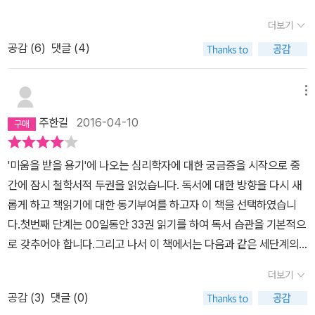
대리라는 대리 인물을 통한 간접적인 대리 만족을 통해 독서에 대한
리스>로 유명한 루이스 캐럴의 또 다른 소설 <거울 나라의 앨리스>
의욕과 학구열을 가슴깊은곳에서 부터 끌어주는 책이라 하겠다.홍대
더보기
에 나오는 얘기죠. 레드 퀸은 이 소설에 등장하는 여왕인데 체스 판의
리를 통해 우린 카타르시스를 간접적으로 맘껏 느낀다. 나의 친구 홍
공감 (
6
)
댓글 (4)
말 중 하나에요. 달리기의 명수죠. 아무리 달려도 한 발자국도 앞으로
대리가 아닌 홍대리가 바로 나의 자화상인것이다. 이야기 형식으로
나아가지 못하는 앨리스에게 이렇게 말합니다. 제자리에 머물기 위해
쉽게 다가오고 있는 독서이야기 여행을 같이 가보자 홍대리의 독서법
서는 온힘을 다해 뛰어야 한다. 만약 다른 곳으로 가기 위해서는 지금
메뉴
은 도대체 뭘까?? 한번 알아보자.내 머리속에는 의문들을 나열하기
보다 최소한 두배는 빨라야 한다.' '나는 독서의 목적이 수신제가치국
시작했다 전에 책을 본 방법은 나의 무지함의 독서법은 1. 무분별한
주한길
2016-04-10
평천하라고 믿는다. 세상에는 책에 파묻혀 살면서도 자기 앞 길도 제
책 선정2. 남들이 말하는 책 선정 (나하고 맞는지 조차 생각 없이 읽
대로 헤쳐 나가지 못해 가정의 앱물단지로 전락한 사람들이 있다. 인
는다-왜 다른사람들이 읽었으니까;;)3. 베스트셀러나 올해의 책이라
'미움을 받을 용기'에 나오는 심리학자에 대한 궁금증을 시작으로 중
간답게 살고 싶어서 인문학 독서를 한다고 하면서도 사회 정의나 봉
고 붙은것은 무조건 믿고 산다.(다수의 선택이기에 옳다고 생각한다.)
간에 잠시 철학서적 두권을 읽었습니다. 독서에 대한 방향을 다시 새
사, 기부의 삶에 철저하게 무관심한 사람들도 있다. 나는 그런 독서를
4. 책의 종류를 구분하지 않는다.5. 기록하지 않는다(독서록-그딴것
롭게 하고 책읽기에 대한 동기부여를 하고자 이 책을 선택하였습니
싫어한다. 나는 독서를 통해 비정규직이 CEO가 되고, 빚에 허덕이던
은 우주에 던져 버려 ;;라는 지론의 1인)6. 재미없는 부분은 빨리 넘어
다.첫번째 단계는 00일동안 33권 읽기를 하여 독서 습관을 기본적으
가정이 정상으로 돌아가고, 사회 정의에 무심하던 사람이 움직이기
간다 .. (거의 읽지 않지 .. 그럼 왜 사니 ㅡㅡ;;) 아마 다들 상당부분 나
로 갖추어야 합니다.그리고 나서 이 책에서는 다음과 같은 세단계의
시작하고, 기부와 봉사에 대해 '언젠가는' 이라고 말하던 사람이 '지금
와 공감 하시는 분들 꽤 계실거다 ㅋㅋㅋㅋ하지만 이책을 접하고 난
독서를 도전해 보라고 말하고 있습니다.프로 리딩 - 자기 분야에 관한
당장' 변하는 것을 좋아한다. 이 책은 소설의 형식을 빌린 삶을 변화
더보기
새로운 독서법에 대해 눈을 떴다.. 전에 읽은 책꽂이에 고이 모셔져 있
책 100권을 읽어서 3000년의 내공을 쌓는 독서슈퍼 리딩 - 1년 36
시키는 독서에 대한 자기 개발서이다. <꿈꾸는 다락방>의 저자답게
는책들에게 다시 날개를 달아 주게 된 계기가 되었으니 .... 왜 독서를
공감 (
3
)
댓글 (0)
5권 자기개발 독서 프로젝트를 통해 성공적인 사고방식을 갖는 독서
이지성은 독서+자기개발을 접목해서 독서의 중요성을 강조한다. 며