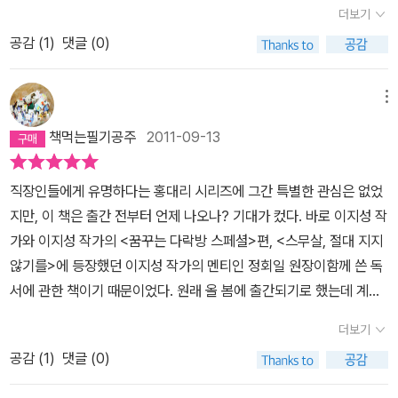
데 그 유명세 때문에 또 실망할까봐 망설여지고...그래서 뭐 사긴 샀
굴리는 것과 유사하여 처음에는 느리고 힘이 부족하지만 가속도가 붙
더보기
읽었다. 1년 아마 2년 정도 왕창 읽었으니 이젠 전문적 서적으로 달려
다. 왜냐하면 학부모 독서회가 조직되었다는 어느 산골 마을로 특강
으면 빠르게 진행된다. 하루에 한권 거뜬하다고 한다. 무슨 일이든 어
봐야할 것 같다. 지금이 6월이니 12월 말까지 100권을 채워보자.' 이
공감 (
1
)
댓글 (0)
을 나가기로 되어있기 때문이다.100일 동안 자신의 나이만큼의 책을
느 정도 시간이 지나면 슬럼프가 찾아 온다. 독서도 마찬가지다. 이 때
딴 책 나도 쓰겠다. 아니 내가 더 잘 쓰겠다.' 라른 생각할 때가 많았다.
읽고(음...50대 이후엔 상당히 힘들겠군), 자기 전문 분야의 책을 10
는 1. 힘이 되는 사람을 만난다.2. 시련을 극복한 사람들의 책을 읽는
이제껏 내가 자주 부딛히던 생각이다. 나의 자만을 버리고, 그저 아무
0권 읽는 프로젝트. 100권 읽으면 그 분야의 전문가로 우뚝 설 수 있
메뉴
다.3. 롤모델의 사진을 책상에 붙여두고 자주 본다. 여기 책의 주인공
생각없이 따라 해 볼까 한다. 그리고 성공하면 당연히 성곡하겠지만.
다는 작가의 말은 허황된 말이 아니다. 그 정도 읽으면 어디 가서 강연
홍대리는 기획에서 마케팅으로 이동을 하여 새로 접하는 업무에 두려
책먹는필기공주
2011-09-13
내년은 365권이다. 그리고. 다음해에는 한권을 쓰보자. 열매도 먹어
할만한 배경지식이 쌓인다. 그것을 바탕으로 뭔가 창의적이고 창조적
움과 스트레스가 가득하지만 친구를 통해 독서의 멘토 해일을 만나
봐야 하니까. 왜 이 책을 진작 안 읽었는지 내 자신이 자꾸 부끄러워진
인 나만의 아이디어가 더해진다면 입신양명하는 것이다.누구나 책만
면서 새로운 사람으로 거듭 난다. 책 100여권을 읽고 매사가 긍정적
직장인들에게 유명하다는 홍대리 시리즈에 그간 특별한 관심은 없었
다. 독서천재가 될 주실짱. 홧팅!!
많이 읽는다면 억대 연봉이 보장된다는 공식이 있다면 얼마나 좋을까
이고 일이 재미있고 의욕이 생겨 난다면 가만히 있는 것이 더 이상하
지만, 이 책은 출간 전부터 언제 나오나? 기대가 컸다. 바로 이지성 작
생각해본다. 이 두 사람은 책을 읽고 일가를 이루었다고 말하고 있는
지 않는가 !→ 독서의 천재가 된 홍대리 2 준비중 감사합니다. (제네
가와 이지성 작가의 <꿈꾸는 다락방 스페셜>편, <스무살, 절대 지지
데...음...확실히 책을 많이 읽으면 머리가 좋아진다. 머리가 좋은 사람
시스 드림)
않기를>에 등장했던 이지성 작가의 멘티인 정회일 원장이함께 쓴 독
은 뭘해도 잘 한다. 잘 할 수 밖에 없다. 머리가 좋으니까....어려운 책
서에 관한 책이기 때문이었다. 원래 올 봄에 출간되기로 했는데 계속
을 숙독하고 완전히 이해하면 그만큼 자신의 뇌 구조가 발달되는 것
미뤄지면서 가을에서야 드디어 나왔다! 그럼 어떤 내용인지 한 번 알
이니까...그 힘겨운 과정을 참고 견디는 독서가가 많이 생겼으면 하는
더보기
아볼까?패션회사 마케팅팀 홍대리. 내 일만 잘하면 된다고 생각하고
바람이고 더 나아가 활자의 소비자에서 생산자로 전환되는 이들도 많
공감 (
1
)
댓글 (0)
나름대로 직장생활을 했지만 기획부에서 마케팅팀으로 좌천당하고
아지기를 기도해본다. 나도 그럴 것이다.
만다. 책이라고는 라면 받침으로만 사용하던 그가 몰락을 경험하고,