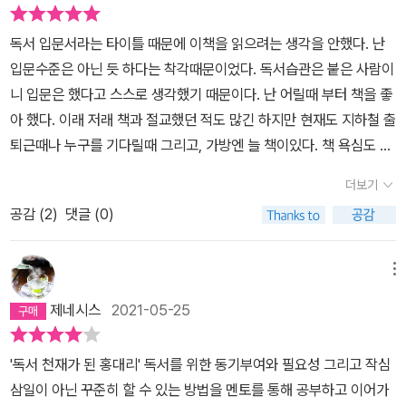
꾸고 싶다면 인생에 변화를 주고 싶다면 첫번째 가볍게 입문할수있는
는 문학, 역사, 과학을 중심으로....난 서평관련 책을 100권 읽을 예
책을 읽어라. 감동이든 재미이든 흥미있게 읽을수 있는 책. 책을 많이
독서 입문서라는 타이틀 때문에 이책을 읽으려는 생각을 안했다. 난
정. 방학이 끝나고 나면 우리는 업그레이드 되어 있겠지? 무언가 체
읽는다고 좋은게 아니라 자기가 소화할수 있는 책을 읽는게 중요하
입문수준은 아닌 듯 하다는 착각때문이었다. 독서습관은 붙은 사람이
계적인 독서를 하고 싶다면? 독서를 통해 삶을 업그레이드하고 싶다
다. 그 다음에 33권, 100권 읽기. 방법을 제시하고 있지만 정말 정해
니 입문은 했다고 스스로 생각했기 때문이다. 난 어릴때 부터 책을 좋
면......이 책 읽고 독서플랜 짜기!
진시간에 다 읽을수 있을까 라는 의문이 들지만 습관이 되면 가능할
아 했다. 이래 저래 책과 절교했던 적도 많긴 하지만 현재도 지하철 출
것 같다. 내용중에 TV와 인터넷을 하루에 몇시간씩 하면 인생이 달라
퇴근때나 누구를 기다릴때 그리고, 가방엔 늘 책이있다. 책 욕심도 많
질까라는 내용이 나온다. 차라리 책을 보는게 나의 미래를 위해서 더
아 집에 사놓고 안 읽은 책도 엄청많다. 그러면서도 자꾸 산다. 이 책
나을것이다. 가볍게 읽기시작해 자기분야 전문서적까지. 책을 읽으수
더보기
을 읽기 전까지는 못 읽은 책이었지만 이젠 안 읽었다고 솔직히 말 할
있는 범위 크다. 실천할수있는 독서법과 슬럼프극복하는법 등 나와있
공감 (
2
)
댓글 (0)
수 있다. 주위에서 늘 책을 들고 다니는 나를 보고 한달에 책을 몇 권
어서 좀더 다가가기 쉽다. 멘토가 있으면 좀 더 빠른진도를 나갈수 있
이나 읽으세요? 라고 물으면 난 속으로 은근히 거만하게 적을땐 다섯
을것이다. 주위를 잘 살펴봐야겠다. 나는 서서히 해보려고한다. 조급
에서 보통은 열권정도 밖에 못 읽어요. 라고 말하면서도 사실은 전 10
메뉴
하지 않고 지금 내 처해진상황에서 느리지만 조금씩 늘려나가는.작년
권이나 읽어요. 라며 우쭐했었다. 이 책을 보면서 얼마나 부끄러운지
보다 올해 더 나아지고 올해보다 내년에 더 나은 모습이 되기 위해.
제네시스
2021-05-25
난 그저 산만한 독서광일 뿐이다. 동생의 표현을 빌리면 중독 다음 단
계인것 같다는데 꼭 학교 다닐때 쉬는시간에 쉬지않고 열심히 공부하
'독서 천재가 된 홍대리' 독서를 위한 동기부여와 필요성 그리고 작심
던 친구가 성적은 뒤에서 1~2등인것 하고 다르지 않는 느낌이다. 책
삼일이 아닌 꾸준히 할 수 있는 방법을 멘토를 통해 공부하고 이어가
을 한참을 안보다 다시 손에 잡았을때 지하철이 씨끄럽고 주위 사람