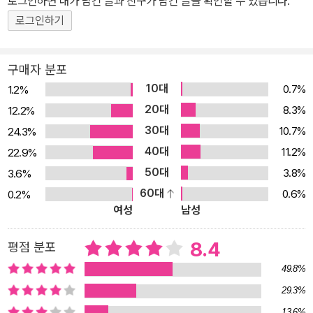
로그인하면 내가 남긴 글과 친구가 남긴 글을 확인할 수 있습니다.
이 책에 그 내용을 고스란히 담았다. 전작 [리딩으로 리드하라]로 인
문독서 열풍을 일으켰다면, [독서 천재 홍 대리]를 통해서는 운명을
로그인하기
바꾸기 위해 독서를 어떻게 해야 하는지 그 실천법에 대해 제시한다.
국민 멘토 이지성과 멘티의 리얼 멘토링을 통해 그들이 겪었던 인생
구매자 분포
의 불안함과 무료함, 두려움을 도서의 힘으로 떨쳐낼 수 있었던 독서
10대
0.7%
1.2%
비결의 보따리를 풀어보자. 정말, 단지 책만 읽으면 된다고? 책이라
20대
8.3%
12.2%
면 라면받침으로만 썼던 홍 대리. 돌이켜 보니 1년에 단 한 권의 책도
30대
10.7%
24.3%
읽는 둥 마는 둥이었다. 그런 그에게 인생을 바꾸기 위한 독서 미션이
40대
11.2%
22.9%
단계별로 주어진다. 책이 좋다는 것은 누구나 알고 있다. 홍 대리 역시
50대
3.8%
3.6%
어릴 적부터 귀에 못이 박히도록 듣던 부모님의 잔소리 아니었던가.
60대
0.6%
0.2%
하지만 성공을 위한 독서에는 남다른 방법이 있었다. 독서 멘토로 만
여성
남성
난 해일은 최소한 제자리를 지키기 위해서는 뛰어야 하지만 비슷한
경쟁에서 벗어나고 싶다면 두 배 이상의 노력이 필요하다며 홍 대리
8.4
평점 분포
를 자극했다. 이 후 삶을 변화시키고 싶은 간절한 마음에 홍 대리는 독
49.8%
서 미션을 단계별 수행해 가게 되는데, 신기한 것은 단계별 미션을 완
29.3%
수할수록 스스로의 변화가 알게 모르게 느껴진다는 것이었다. 처음엔
13.6%