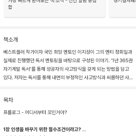
가장 빠르게 받아보는 책 소식 - 신간 알림 총집
경기컬처패스
합
책소개
베스트셀러 작가이자 국민 희망 멘토인 이지성이 그의 멘티 정회일과
실제로 진행했던 독서 멘토링을 바탕으로 구성된 이야기. ‘1년 365권
자기계발 독서’를 통해 성공자의 사고방식을 갖게 되는 방법을 담고
있다. 저자는 독서를 통해 내면의 부정적인 사고방식과 씨름하던 사
람에서 그 반대의 사람으로, 꿈의 성취를 믿고 싶어서 발버둥 치던 사
람이 꿈의 성취를 확신하는 사람으로, 소위 성공자의 사고방식을 가
목차
진 사람으로 완벽하게 변화할 수 있다고 말한다.실제 이러한 독서법
을 통해 인생의 변화를 느낀 당사자들이 자신들의 독서와 인생변화
프롤로그 - 어디서부터 꼬인거야?
이야기를 부록에 간략히 담고 있다. 뿐만 아니라 독서를 시작하고자
하는 마음으로 당장 독서를 하고 싶지만 어디서부터 어떻게 시작해야
1장 인생을 바꾸기 위한 필수조건이라고?