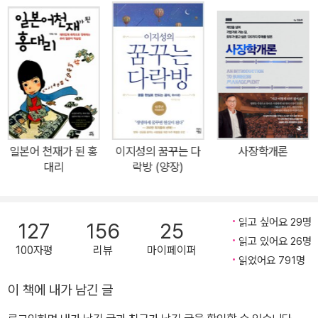
멘토인 이지성이 그의 멘티 정회일과 실제로 진행했던 독서 멘토링을
N잡, SNS 등을 가르치는 교육 플랫폼기업을 경영하고 있다. 그는 수
바탕으로 구성된 이야기다. ‘1년 365권 자기계발 독서’를 통해 성공
강생들과 함께 해외 우물 파기, 도서관 짓기, 탈북자 구출 모금 등에
자의 사고방식을 갖게 되는 방법을 실제 주인공인 저자에게 직접 멘
수억 원을 기부했으며, 후원금 100% 전액을 필요한 곳에 후원하는
토링 받을 수 있는 기회를 잡아보자. 국민 멘토 이지성의 100% 독서
기부 단체인 <드림스드림>의 홍보대사를 맡고 있다.
스토리 공개 스무 권이 넘는 책을 펴내고 국내에서만 총 200만부가
넘게 팔려나가며 미국, 일본, 중국, 대만, 베트남 등에서도 활발히 활
동하고 있는 이지성 작가의 독서 사랑은 이미 전작을 통해서도 알려
져 있는 바이다. 지금의 독서 고수가 되기까지, 그는 처음 어떻게 책을
일본어 천재가 된 홍
이지성의 꿈꾸는 다
사장학개론
읽기 시작했을까? 스무 살부터 8년간 하루에 10권 이상씩을 독파하
대리
락방 (양장)
며 작가의 꿈을 키워왔지만 27세 어느 날 주위를 둘러보니 빈민가에
놓여져 있는 자신을 발견했다는 이지성 작가. 수천 권의 독서를 해왔
음에도 불구하고 패배자가 된 자신의 상황을 직시하며 그동안 해왔던
읽고 싶어요 29명
127
156
25
독서법에 대해 철저히 의문을 품고 고민하기 시작했다. 그 후 완전히
읽고 있어요 26명
100자평
리뷰
마이페이퍼
다른 독서를 시작하게 되는데, 바로 운명을 바꾸기 위한 ‘생존 독서’이
읽었어요 791명
다. 그 결과, 운명을 스스로 개척하며 작가라는 꿈을 이루었고 지금은
이 책에 내가 남긴 글
멘토가 되어 많은 멘티들에게 꿈을 이루는 독서법을 전파하고 있다.