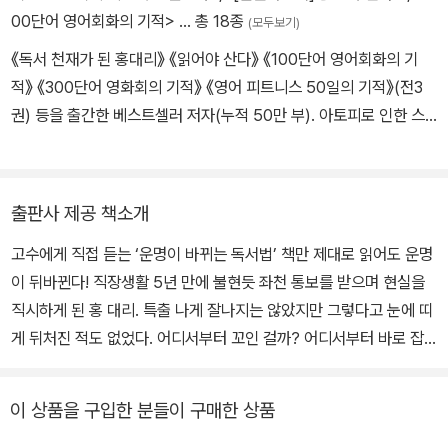
00단어 영어회화의 기적>
… 총 18종
(모두보기)
《독서 천재가 된 홍대리》 《읽어야 산다》 《100단어 영어회화의 기
적》 《300단어 영화회의 기적》 《영어 피트니스 50일의 기적》(전3
권) 등을 출간한 베스트셀러 저자(누적 50만 부). 아토피로 인한 스
테로이드 부작용과 수억 원대의 빚으로 고통스런 시간을 보내던 중
‘나는 누구일까?’라는 질문을 스스로에게 던지며 독서와 사색을 시작
했다. 가진 것이 없었기에 모든 것을 다시 시작할 수 있다는 생각으로
출판사 제공 책소개
다양한 일에 매진했다. 비전공, 비연수 출신으로 독학 6개월 만에 영
고수에게 직접 듣는 ‘운명이 바뀌는 독서법’ 책만 제대로 읽어도 운명
어 강의에 ‘도전’해서 결국 한국인이 해외연수 없이 영어를 익히는 훈
이 뒤바뀐다! 직장생활 5년 만에 불현듯 좌천 통보를 받으며 현실을
련법을 개발했다. 서울 강남에서 ㈜영나한(영어연수, 나는 한국에서
직시하게 된 홍 대리. 특출 나게 잘나지는 않았지만 그렇다고 눈에 띠
한다)을 운영하며 억대 연봉 원장이 되었고, 왕초보 영어 수강생을 강
게 뒤처진 적도 없었다. 어디서부터 꼬인 걸까? 어디서부터 바로 잡
사로 만들기도 했다. 늦은 출발과는 달리 그의 성공은 빠르게 진행되
아야 하나? 그때 운명처럼 독서 멘토 해일을 만나게 되고 과연 독서
었지만, 또 다른 어려움을 겪기도 했다. 대상포진으로 다시 수년간 투
로 인생이 변화될까라는 의심을 품은 채 ‘운명을 바꾸는 책 읽기 프로
병을 하게 된 것이다. 하지만 투병 과정에서도 일에 대한 도전을 포기
이 상품을 구입한 분들이 구매한 상품
젝트’에 돌입하게 되는데...... 이 책은 베스트셀러 작가이자 국민 희망
하지 않고 국내 어학연수, 무자본 창업, 실천 독서와 글쓰기, 부동산,