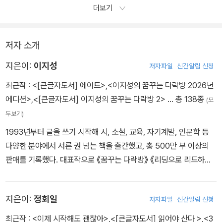
홍대리는 책을 읽는 ‘주체로서의 나‘를 잊으면 안 되겠다고 결심했다.
더보기
나는 왜 책을 읽는가? 나는 책을 통해서 무엇을 변화시키고 싶은가?
저자 소개
지은이:
이지성
저자파일
신간알림 신청
최근작 :
<[큰글자도서] 에이트>
,
<이지성의 꿈꾸는 다락방 2026년
에디션>
,
<[큰글자도서] 이지성의 꿈꾸는 다락방 2>
… 총 138종
(모
두보기)
1993년부터 글을 쓰기 시작해 시, 소설, 교육, 자기계발, 인문학 등
다양한 분야에서 서른 권 넘는 책을 출간했고, 총 500만 부 이상의
판매를 기록했다. 대표작으로 《꿈꾸는 다락방》 《리딩으로 리드하라》
《에이트》 《에이트 씽크》 등이 있다. 주요 저서들은 미국, 중국, 대만,
일본, 베트남, 인도네시아 등에서 번역 출간되었다. 유튜브 / 이지성t
지은이:
정회일
저자파일
신간알림 신청
v 폴레폴레 / cafe.daum.net/wfwijs 페이스북 / fb.com/wfweji
sung
최근작 :
<이제 시작해도 괜찮아>
,
<[큰글자도서] 읽어야 산다 >
,
<3