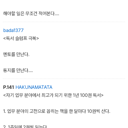
었다. 어쩌면 물에 빠진 사람이 지푸라기라도 잡는 심정이었는지도
“몰라. 책 읽는다잖아.”
도 아무도 절 지지하는 사람이 없었죠. 오직 책에서만 ‘넌 할 수 있
모른다.
“책을 읽는다고? 진수가?”
다’는 말을 해줬어요. 그래서 용기를 받을 수 있었고 희망을 가질 수
해야할 일은 무조건 적어본다.
“그치만 책을 읽는다고 해도 어디서부터 어떻게 시작해야 할지 막막
“그래. 오빠가 책을 읽는대. 엄마, 나 오빠가 갑자기 무서워. 이렇게
있었어요. 그렇게 스무 살 때부터 평일 하루 한 권은 기본이고 어떨 땐
해. 뭘 읽어야할지도 모르겠고. 그런데 독서가 왜 그렇게 중요한 거
무서운 일이 우리 집에서 일어날 줄은 몰랐어. 아빠 사업이 망한 것보
하루에 서너 권씩 읽기도 했어요.”
지나친 일으 다시 적는다.
bada1377
냐?”
다 오빠가 콧노래 부르며 책 정리하는 모습이 더 무서워.”
“하루에 서너 권을요?”
<독서 슬럼프 극복>
“인생을 변화시키는 조건이 아닌 필수니까.”
어머니와 진영은 홍 대리가 책을 읽는다는 것에 대해 한바탕 이런 저
“처절하게, 단지 살아남기 위해서였죠.”
제한 시간을 정하고 시간을 재가며 읽는다.
명훈은 조금 전과 똑같이 명쾌한 어조로 대답했다.
런 추측을 하기 시작했다.
지후는 가볍게 웃으며 말했지만 살아남기 위해 책을 읽어야 했던 그
멘토를 만난다.
“혹시 회사에서 잘린 걸까?”
절박함과 마음의 고통은 과연 어떤 것이었을지 홍 대리로선 짐작조차
게임하듯 읽는다.
하기 어려웠다.
동지를 만난다.
어머니는 홍 대리의 닫힌 방문을 보며 금방이라도 울 것 같은 얼굴이
“하지만 정말 ‘독서’라고 부를 수 있을 정도로 본격적인 독서를 하기
우선순위를 정한다.
되었다. 그러나 진영은 쯧쯧 혀를 차며 현관에 떨어진 장바구니를 집
시작한 건 스물여덟 살 때부터예요. 그 때가 초등학교 교사 2년차였
도서관에 간다.
P.141
HAKUNAMATATA
을 뿐이었다.
는데 정신을 차려보니까 내가 빈민가에서 살고 있더라고요. 집에 빚
<자기 업무 분야에서 최고가 되기 위한 1년 100권 독서>
“냅둬. 저러다 말겠지. 오빠가 꾸준히 책을 읽으면 내가 손에 장을 지
도 있었는데 원금만 4억 정도 되고.”
진다.”
홍 대리는 지후의 과거가 자신과도 비슷하게 겹쳐지는 부분이 있어
1. 업무 분야의 고전으로 꼽히는 책을 한 달마다 10권씩 산다.
진영과 어머니가 이런 대화를 나누든 말든 홍 대리는 콧노래를 부르
남 일 같지가 않았다.
며 책을 마저 정리했다.
“너무 이상했어요. 7년이 넘도록 책을 그렇게 많이 읽었는데, 분명히
2. 1주일에 2권씩 읽는다.