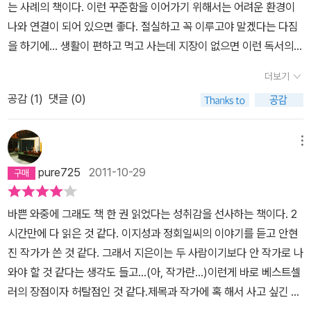
는 사례의 책이다. 이런 꾸준함을 이어가기 위해서는 어려운 환경이
들 이야기 소리가 짜증났다. 그러면서 혼자 체면을 걸었다. 이 산만함
나와 연결이 되어 있으면 좋다. 절실하고 꼭 이루고야 말겠다는 다짐
도 언젠가는 들리지 않을 날이 올거야. 난 원래 조용해야 공부하는 스
을 하기에... 생활이 편하고 먹고 사는데 지장이 없으면 이런 독서의
타일 이지만, 그건 집중력 부족이야. 그러다 작년에는 몇번이나 출근
방법은 성공하기 어렵고 절실하게 피부에 와 닿지 않기에 실패 할 소
길 내릴 지하철 역을 지나적이 있었다. 결국 아무것도 들리지도 보이
더보기
지가 높다. 첫 번째 100일에 33권의 독서를 도전하는 것- 자기와 코
지도 않는 경지가 이르런 것이다. 그러면서 집보다 지하철이 독서하
공감 (
1
)
댓글 (0)
드가 맞는 책 33권을 구입- '오늘도 책을 읽는다.' 아침, 저녁으로 3번
기에 더 편하다는 생각이 들어 조용할때는 4호선을 타고 과천을 지나
씩 외친다.- 매일 독서 일기를 쓴다.- 출,퇴근 30분 아침,저녁 각 1시
면 공기도 좋으니 독서여행이나 다닐까 하는 생각으로 몇번 탄 적도
간씩 독서- 반드시 일주일에 2권을 읽는다. 빌게이츠는 일주일에 5
메뉴
있었다. 사실 1호선은 잠오고 3호선은 멀미나고 2호선은 정신없으니
권의 책을 읽었다.리딩으로 리드하라의 책에서도 소개가 되었듯이 하
사당에서 과천쪽으로 가는 4호선이 딱이다. 이젠 책을 읽었으니 실
pure725
2011-10-29
루에 밥을 3끼 먹으면서 책 3권은 아니더라도 1권을 읽어야 하지 않
천할 일만 남았다. 이 책을 응용해보기로 했다. 처음은 일단 패스다.
겠나 ? 저자는 20년 정도 책을 접하였으며 내공 5,000여권이 넘어
독서 습관은 들었으니 100일에 33보다 훨 많은 책인 내 나이만큼 안
바쁜 와중에 그래도 책 한 권 읽었다는 성취감을 선사하는 책이다. 2
갔을 것으로 생각이 된다. 사수로 부터 먼저 책을 접하여 생의 리듬을
읽어도 될 듯하고 3000년 내공을 쌓아야 하는데 지금 내가 하는 일
시간만에 다 읽은 것 같다. 이지성과 정회일씨의 이야기를 듣고 안현
찾고 자신감과 의욕이 넘치는 조수는 성공담을 다시 되돌려 준다
은 관련 서적이 별로 없다. 그리고 나름 최고의 경지다. 아마 자만이겠
진 작가가 쓴 것 같다. 그래서 지은이는 두 사람이기보다 안 작가로 나
는 입장에서 주변에 자기와 비슷한 고민을 하는 사람에게 전파을 해
지만 이건 책보다 실전이니 경력도 우리팀보다 오래되고 난해한 사건
와야 할 것 같다는 생각도 들고...(아, 작가란...)이런게 바로 베스트셀
줘야 한다고 하기에 이 사회에서 꼭 필요한 좋은 사례다. 두 번째 1년
들을 하는 곳은 많지 않으니 일단 넘어 가고 나의 꿈을 향한 책을 선택
러의 장점이자 허탈점인 것 같다.제목과 작가에 혹 해서 사고 싶긴 한
에 365권 책 읽기독서도 습관이 되면 속도가 붙기 시작한다. 눈사람
하는 게 옳은 것 같다. 일단적으로 작가가 꿈이라 안 읽던 소설을 왕창