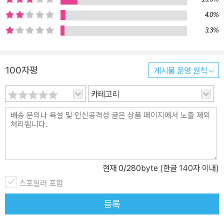
생존을 위해 어쩔 수 없이 절박한 마음으로 시작했지만 생각이 깊어
지고 점차 간절한 목표가 생기기 시작했다. 회사에서 쫓겨날까봐 걱
4.0%
정이 되어서도 아니었고, 고급취미로 읽는 것은 더더욱 아니었다. 자
3.3%
신의 분야에서 최고 1인자가 되겠다는 확고한 결심이 들었다. 이러한
뚜렷한 목표는 강한 성취동기를 불러일으켰다. 인생의 목표가 손에
100자평
게시물 운영 원칙
잡힐 듯 뚜렷하게 느껴지기 시작한 것이다. 머리가 아닌 성공한 인생
에게 배운다 저자는 독서를 통해 내면의 부정적인 사고방식과 씨름하
카테고리
던 사람에서 그 반대의 사람으로, 꿈의 성취를 믿고 싶어서 발버둥 치
던 사람이 꿈의 성취를 확신하는 사람으로, 소위 성공자의 사고방식
을 가진 사람으로 완벽하게 변화할 수 있다고 말한다. 저자가 산 증인
인 셈이다. [독서 천재 홍 대리]에 고스란히 담겨 있는 독서 미션들은
이러한 저자의 경험에서 탄생했다. 자기계발서를 대하는 태도가 바뀌
현재
0
/280byte (한글 140자 이내)
면 행동이 바뀌고, 성공할 수밖에 없는 생각과 행동을 하게 된다. 그
결과 성공자로 변화하게 되는 것이다. 실제 이러한 독서법을 통해 인
스포일러 포함
생의 변화를 느낀 당사자들이 자신들의 독서와 인생변화 이야기를 부
등록
록에 간략히 담고 있다. 뿐만 아니라 독서를 시작하고자 하는 마음으