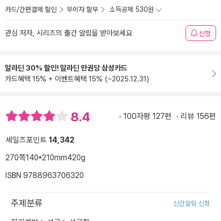
카드/간편결제 할인
무이자 할부
소득공제 530원
관심 저자, 시리즈의 출간 알림을 받아보세요
신청
알라딘 30% 할인! 알라딘 만권당 삼성카드
카드혜택 15% + 이벤트혜택 15% (~2025.12.31)
8.4
100자평 127편
리뷰 156편
세일즈포인트
14,342
270쪽
140*210mm
420g
ISBN 9788963706320
주제분류
신간알림 신청