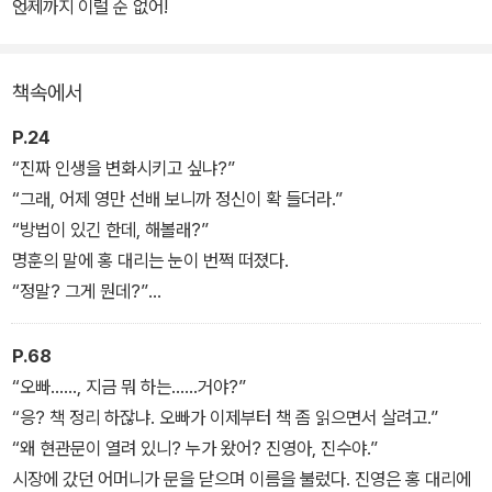
할지 모르는 이들을 위해, 독서 팁과 독서 리스트도 수록하고 있다.
언제까지 이럴 순 없어!
직장생활 5년 만에 불현듯 좌천 통보를 받으며 현실을 직시하게 된
책속에서
홍 대리. 특출 나게 잘나지는 않았지만 그렇다고 눈에 띠게 뒤처진 적
도 없었다. 어디서부터 꼬인 걸까? 어디서부터 바로 잡아야 하나? 그
P.24
때 운명처럼 독서 멘토 해일을 만나게 되고 과연 독서로 인생이 변화
“진짜 인생을 변화시키고 싶냐?”
될까라는 의심을 품은 채 ‘운명을 바꾸는 책 읽기 프로젝트’에 돌입하
“그래, 어제 영만 선배 보니까 정신이 확 들더라.”
게 되는데......
“방법이 있긴 한데, 해볼래?”
명훈의 말에 홍 대리는 눈이 번쩍 떠졌다.
“정말? 그게 뭔데?”
“독서.”
홍 대리는 이해할 수 가 없었다. 인생의 변화를 바라는 사람에게 주는
P.68
해답이 독서라니, 생전 듣지도 보지도 못했던 말이다. 그러나 명훈이
“오빠……, 지금 뭐 하는……거야?”
장난으로 하는 말 같지는 않았다. 아니 장난으로 독서를 입에 올기기
“응? 책 정리 하잖냐. 오빠가 이제부터 책 좀 읽으면서 살려고.”
엔 명훈은 책을 너무 사랑했다.
“왜 현관문이 열려 있니? 누가 왔어? 진영아, 진수야.”
“네가 원하는 그 모든 것이 독서에 달려 있다면 어떻게 할래?”
시장에 갔던 어머니가 문을 닫으며 이름을 불렀다. 진영은 홍 대리에