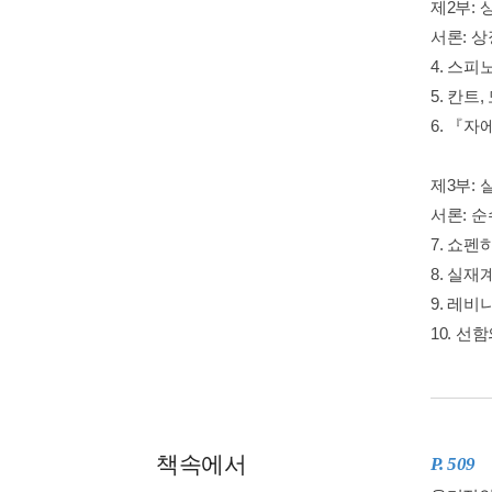
제2부:
서론: 상
4. 스피
5. 칸트,
6. 『자
제3부:
서론: 순
7. 쇼펜
8. 실재
9. 레비
10. 선
책속에서
P. 509