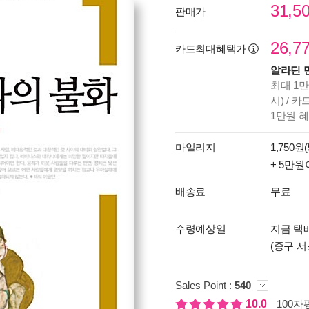
31,5
판매가
26,7
카드최대혜택가
알라딘 
최대 1만
시) / 
1만원 
마일리지
1,750원(
+ 5만원
배송료
무료
수령예상일
지금 택
(중구 서
Sales Point :
540
10.0
100자평