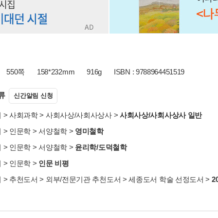
550쪽
158*232mm
916g
ISBN : 9788964451519
류
신간알림 신청
서
>
사회과학
>
사회사상/사회사상사
>
사회사상/사회사상사 일반
서
>
인문학
>
서양철학
>
영미철학
서
>
인문학
>
서양철학
>
윤리학/도덕철학
서
>
인문학
>
인문 비평
서
>
추천도서
>
외부/전문기관 추천도서
>
세종도서 학술 선정도서
>
2