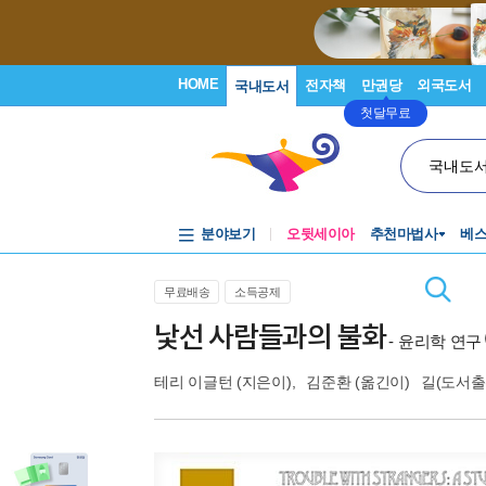
HOME
전자책
만권당
외국도서
국내도서
첫달무료
국내도
분야보기
오뒷세이아
추천마법사
베
무료배송
소득공제
낯선 사람들과의 불화
- 윤리학 연구
테리 이글턴
(지은이),
김준환
(옮긴이)
길(도서출