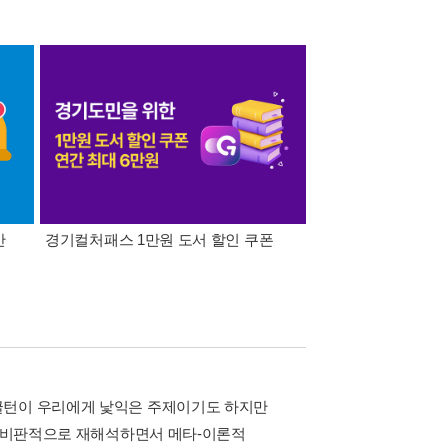
간
경기컬처패스 1만원 도서 할인 쿠폰
삼성카드가 쏜다! 알라
글턴이 우리에게 낯익은 주제이기도 하지만
을 비판적으로 재해석하면서 메타-이론적