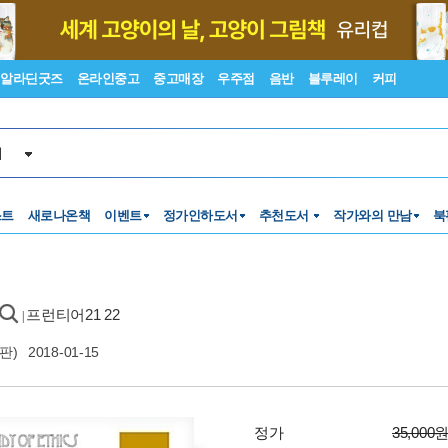
알라딘굿즈
온라인중고
중고매장
우주점
음반
블루레이
커피
서
스트
새로나온책
이벤트
정가인하도서
추천도서
작가와의 만남
북
프런티어21 22
|
판)
2018-01-15
정가
35,000