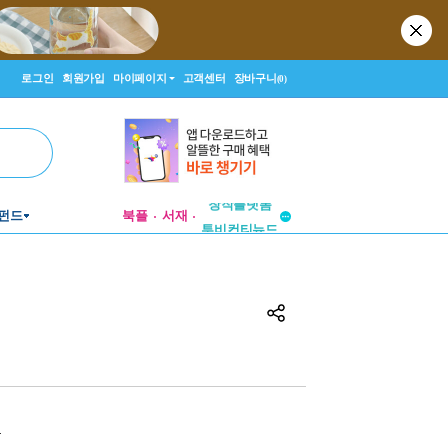
로그인
회원가입
마이페이지
고객센터
장바구니
(0)
펀드
북플
서재
투비컨티뉴드
창작플랫폼
투비컨티뉴드
원