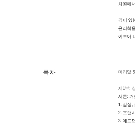
차원에서
깊이 있
윤리학을 
이루어 
목차
머리말 5
제1부:
서론: 거
1. 감상,
2. 프랜
3. 에드