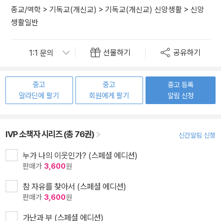
종교/역학
>
기독교(개신교)
>
기독교(개신교) 신앙생활
>
신앙
생활일반
선물하기
공유하기
중고
중고
중고 등록
알라딘에 팔기
회원에게 팔기
알림 신청
IVP 소책자 시리즈 (총 76권)
신간알림 신청
누가 나의 이웃인가? (스페셜 에디션)
판매가
3,600
원
참 자유를 찾아서 (스페셜 에디션)
판매가
3,600
원
가난과 부 (스페셜 에디션)