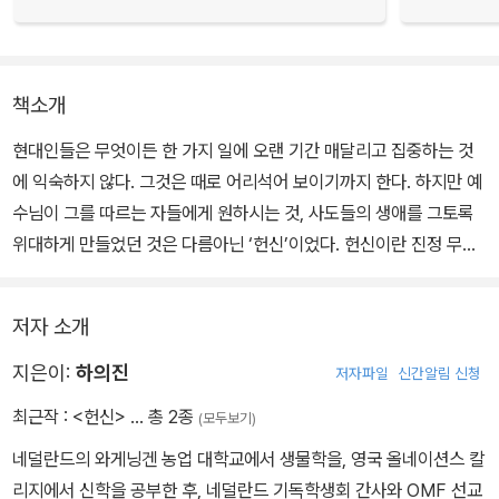
책소개
현대인들은 무엇이든 한 가지 일에 오랜 기간 매달리고 집중하는 것
에 익숙하지 않다. 그것은 때로 어리석어 보이기까지 한다. 하지만 예
수님이 그를 따르는 자들에게 원하시는 것, 사도들의 생애를 그토록
위대하게 만들었던 것은 다름아닌 ‘헌신’이었다. 헌신이란 진정 무엇
인지, 우리는 무엇에 헌신해야 하고 어떤 대가를 치러야 하는지, 헌신
후에 오는 열매는 어떤 것인지를 돌아봄으로써, 우리 삶을 전적으로
저자 소개
하나님께 드리는 훈련을 시작해 보자.
지은이:
하의진
저자파일
신간알림 신청
“스포츠계의 일류 운동선수들은 오직 하나의 목표만을 갖고 있는데,
최근작 :
<헌신>
… 총 2종
(모두보기)
그것은 금메달을 획득하는 것이다. 그들이 하는 모든 활동은 그 한 목
네덜란드의 와게닝겐 농업 대학교에서 생물학을, 영국 올네이션스 칼
표에 맞추어져 있다. 그들의 생각과 꿈은 온통 그러한 목표로 가득 차
리지에서 신학을 공부한 후, 네덜란드 기독학생회 간사와 OMF 선교
있으며, 그것이 모든 대화와 행동의 중심이 된다. 그리고 그들은 금메