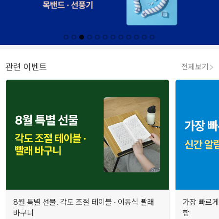
관련 이벤트
전체보기
8월 특별 선물. 각도 조절 테이블 · 이동식 빨래
가장 빠르게
바구니
합