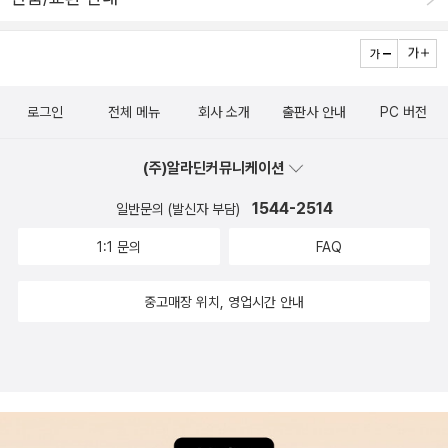
로그인
전체 메뉴
회사 소개
출판사 안내
PC 버전
(주)알라딘커뮤니케이션
1544-2514
일반문의 (발신자 부담)
1:1 문의
FAQ
중고매장 위치, 영업시간 안내