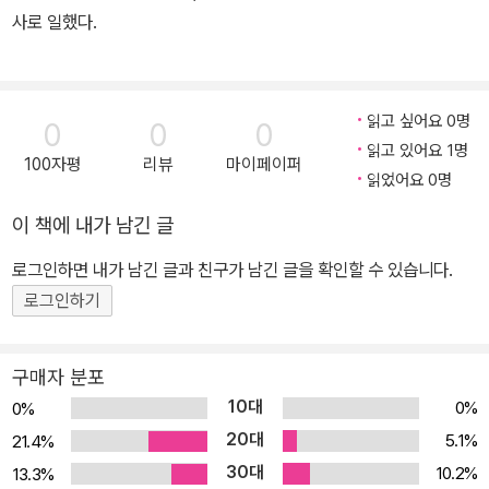
사로 일했다.
달을 따는 데 방해되는 것은 무엇이든 기꺼이 포기한다. 술, 담배를 끊
거나 늦게 잠자리에 드는 습관을 버리고, 건전하고 규칙적이며 절제
된 생활을 한다. 금메달을 획득하는 핵심 조건은 재능이나 은사가 아
니라 헌신이다!”
읽고 싶어요 0명
0
0
0
-본문 중에서
읽고 있어요 1명
100자평
리뷰
마이페이퍼
읽었어요 0명
이 책에 내가 남긴 글
로그인하면 내가 남긴 글과 친구가 남긴 글을 확인할 수 있습니다.
로그인하기
구매자 분포
10대
0%
0%
20대
5.1%
21.4%
30대
10.2%
13.3%