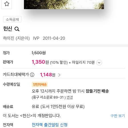
소득공제
헌신
하의진
(지은이)
IVP
2011-04-20
정가
1,500원
1,350
판매가
원
(10% 할인) +
마일리지 70원
1,148
카드최대혜택가
원
수령예상일
양탄자배송
오후 12시까지 주문하면 밤 11시
잠들기전 배송
(중구 서소문로 89-31 )
변경
배송료
유료 (도서 1만5천원 이상 무료)
이 도서는 <
헌신
>의 개정판입니다.
구판 보기
전자책
전자책 출간알림 신청