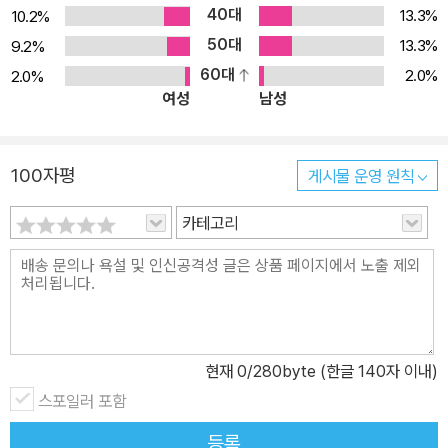
40대
13.3%
10.2%
50대
13.3%
9.2%
60대
2.0%
2.0%
여성
남성
100자평
게시물 운영 원칙
카테고리
현재
0
/280byte (한글 140자 이내)
스포일러 포함
등록