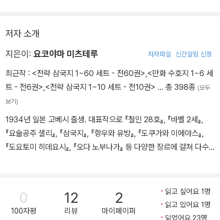
저자 소개
지은이:
요코야마 미츠테루
저자파일
신간알림 신청
최근작 :
<전략 삼국지 1~60 세트 - 전60권>
,
<만화 수호지 1~6 세
트 - 전6권>
,
<전략 삼국지 1~10 세트 - 전10권>
… 총 398종
(모두
보기)
1934년 일본 고베시 출생. 대표작으로 『철인 28호』, 『바벨 2세』,
『요술공주 샐리』, 『삼국지』, 『항우와 유방』, 『도쿠가와 이에야스』,
『도요토미 히데요시』, 『오다 노부나가』 등 다양한 장르에 걸쳐 다수
의 작품을 남겼다. 테즈카 오사무와 더불어 일본 만화계를 대표하는
작가이다.
읽고 싶어요 1명
0
12
2
읽고 있어요 1명
100자평
리뷰
마이페이퍼
읽었어요 23명