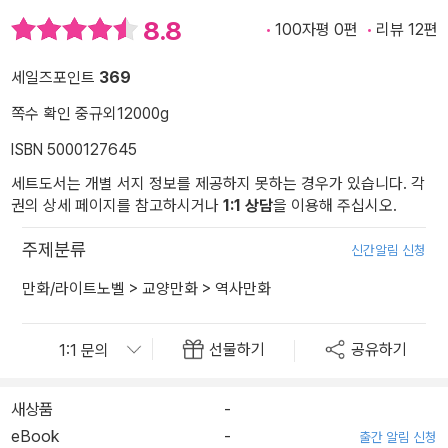
8.8
100자평 0편
리뷰 12편
세일즈포인트
369
쪽수 확인 중
규외
12000g
ISBN 5000127645
세트도서는 개별 서지 정보를 제공하지 못하는 경우가 있습니다. 각
권의 상세 페이지를 참고하시거나
1:1 상담
을 이용해 주십시오.
주제분류
신간알림 신청
만화/라이트노벨
>
교양만화
>
역사만화
선물하기
공유하기
새상품
-
eBook
-
출간 알림 신청