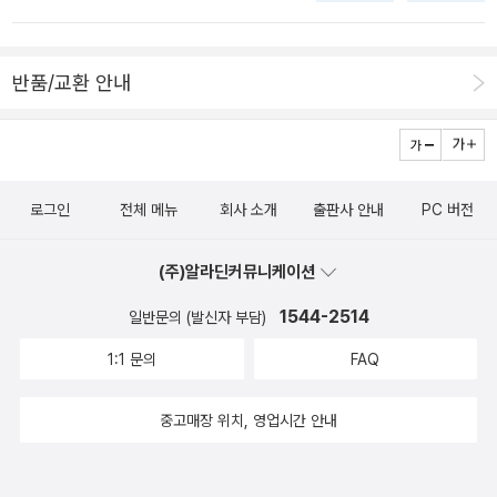
국내에 명성이 자자한 그 분이었던 것이다. 강호도 소싯적 삼국지에
빠져들 때 그 전략 삼국지도 한번 볼려다, 아니 중고로 구입할려다 못
반품/교환 안내
한 적이 있었다. 그리고 요코야마의 작품이 이렇게 수호지도 나와서
급 관심이 가 켈렉을 할까 생각중이다.고전 역사만화의 최고봉 '요코
야마 미쯔데루'그런데 이분의 작품을 보니 유명한 작들이 꽤 있어, 이
참에 '요코야마 미쯔데루'의 작품에 대해서 간단히 정리해 본다. 먼저
로그인
전체 메뉴
회사 소개
출판사 안내
PC 버전
요코야마 미쯔데루(橫山光照, 1934~2004)는 '1934년 일본 고
베에서 출생한, 테즈카 오사무, 이시노모리 쇼타로 등과 더불어 일본
(주)알라딘커뮤니케이션
을 대표하는 만화가다. 『철인28호』,『바벨2세』,『요술공주 세리』등의
오리지널 작품과『삼국지』,『수호지』,『항우와 유방』,『사기』,『석가모
1544-2514
일반문의 (발신자 부담)
니』,『칭기즈칸』등 중국 고전작품을 극화하고 야마오카 소하치 원작
1:1 문의
FAQ
의『도쿠가와 이에야스』,『도요토미 히데요시』,『오다 노부나가』등을
극화하였다. 이 가운데 다수의 작품들이 애니메이션 등 각종 매체로
중고매장 위치, 영업시간 안내
미디어 믹스된 바가 있다. 2004년 4월 14일 발생한 도쿄 자택의 화
재로 인해, 다음날 사망했다. '먼저, 강호는 중국역사 고전을 나름 꽤
좋아한다. 뭐.. 논어, 맹자, 노자 등이 중국고전의 교과서라 말하지만