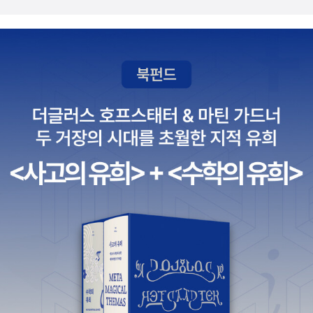
대중적으로 인지되고 많이 읽혀온 '삼국지', '초한지', '열국지', 수호지'
등이 소위 제일 만만하고 많이 알고 있는 고전 작품이다. 이중 열국지
는 작년에 몇 달 동안 칩거하며 동주판 이산판 등으로 열심히 팠고, 삼
국지는 여러 단권에다 이문열 10권, 정비석 6권, 박성봉 작품 등으로
접했고, 초한지는 정비석꺼, 고우영 만화에 유재주의 '영웅' 3권까지..
그리고 수호지는 단권 3권짜리, 고우영 수호지, 김팔봉 8권짜리까지
읽어봤다. 이중 4개의 고전중에 단연코 재미를 꼽으라면 강호는 주저
없이 수호지를 꼽고 싶다. 강호가 꼽는 중국고전중 제일 재밌는 수호
지, 최고!강호의 닉답게 수호지야말로 강호의 세계를 제대로 그린 작
품이 아닐까 싶다.갖가지 인간군상들이 하나 둘 양산박에 모여서 펼
치는 모험담은 재미가 엄청 충만한 작품이다. 더군다나그 군상들이
모이는 과정이나 모여서 각자당여를 지어 활동하는 그림은 이 작이
무협스럽기도 하면서도 무언가 묵직한 메시지가 담겨져 있다. 그리고
그 속에서는 패러독스한 유머가 자리잡고 있다. 이런 것은 아마도 '고
우영 수호지'의 영향이 크기도 한데, 하지만 국내 수호지 작가중 최고
봉인 '김팔봉'의 수호지를 읽어보면 그 재미는 배가 된다. 특히 후수호