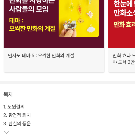
만사모 테마 5 : 오싹한 만화의 계절
만화 효과 모
야 도서 3만
목차
1. 도원결의
2. 황건적 퇴치
3. 한실의 풍운