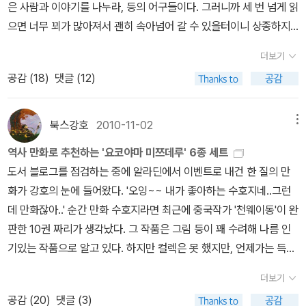
더보기
공감 (
18
)
댓글 (12)
북스강호
2010-11-02
메뉴
역사 만화로 추천하는 '요코야마 미쯔데루' 6종 세트
도서 블로그를 점검하는 중에 알라딘에서 이벤트로 내건 한 질의 만
화가 강호의 눈에 들어왔다. '오잉~~ 내가 좋아하는 수호지네..그런
데 만화잖아..' 순간 만화 수호지라면 최근에 중국작가 '천웨이동'이 완
판한 10권 짜리가 생각났다. 그 작품은 그림 등이 꽤 수려해 나름 인
기있는 작품으로 알고 있다. 하지만 컬렉은 못 했지만, 언제가는 득템
할 목록 중 하나였는데, 이번에 보게 된 수호지도 물론 만화지만 원작
더보기
자가 눈에 들어왔다. '요코야마 미쯔데루'.. 음.. 이 사람 낯익은 이름인
공감 (
20
)
댓글 (3)
데, 생각해보니 그렇다. 바로 그 유명한 '만화 전략 삼국지' 60권으로