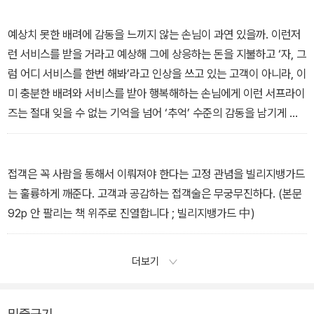
잃어버린 당신의 손을 찾아 드립니다 ; 도큐핸즈 中)
예상치 못한 배려에 감동을 느끼지 않는 손님이 과연 있을까. 이런저
런 서비스를 받을 거라고 예상해 그에 상응하는 돈을 지불하고 ‘자, 그
럼 어디 서비스를 한번 해봐’라고 인상을 쓰고 있는 고객이 아니라, 이
미 충분한 배려와 서비스를 받아 행복해하는 손님에게 이런 서프라이
즈는 절대 잊을 수 없는 기억을 넘어 ‘추억’ 수준의 감동을 남기게 된
다. 정말 무서운 보디블로다. (본문 67p 일단 손님을 때려눕혀라 ; 쓰
카다농장 中)
접객은 꼭 사람을 통해서 이뤄져야 한다는 고정 관념을 빌리지뱅가드
는 훌륭하게 깨준다. 고객과 공감하는 접객술은 무궁무진하다. (본문
92p 안 팔리는 책 위주로 진열합니다 ; 빌리지뱅가드 中)
더보기