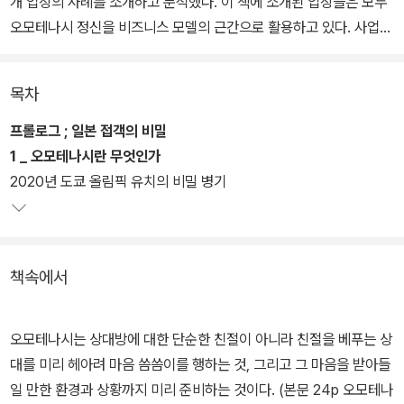
개 업장의 사례를 소개하고 분석했다. 이 책에 소개된 업장들은 모두
오모테나시 정신을 비즈니스 모델의 근간으로 활용하고 있다. 사업체
를 경영하는 사람부터 이제 막 사회생활을 시작하려는 사람까지 앞으
로의 방향성을 고민하는 많은 분에게 오모테나시 접객은 좋은 재료가
목차
될 것이다.
프롤로그 ; 일본 접객의 비밀
---
1 _ 오모테나시란 무엇인가
2020년 도쿄 올림픽 유치의 비밀 병기
북저널리즘은 북(BOOK)과 저널리즘(JOURNALISM)의 합성어
다. 우리가 지금, 깊이 읽어야 할 주제를 다룬다. 단순한 사실 전달을
넘어 새로운 관점과 해석을 제시하고 사유의 운동을 촉진한다. 현실
책속에서
과 밀착한 지식, 지혜로운 정보를 지향한다. bookjournalism.com
오모테나시는 상대방에 대한 단순한 친절이 아니라 친절을 베푸는 상
대를 미리 헤아려 마음 씀씀이를 행하는 것, 그리고 그 마음을 받아들
일 만한 환경과 상황까지 미리 준비하는 것이다. (본문 24p 오모테나