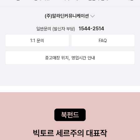
이들 분야에서 어떻게 ABCD(인공지능 AI, 블록체인 Blockchain,
클라우드 컴퓨팅 Cloud Computing, 데이터 Data) 기술을 바탕으
(주)알라딘커뮤니케이션
로 독점 관리 관치금융을 해체하고 중국 신뢰 시스템의 기반을 만들
어나가고 있는지에 관한 때맞춰 나온 보고서이다(중국 BAT 중 B, 바
1544-2514
일반문의 (발신자 부담)
이두는 상대적으로 덜 조명되고 있다). 2018년 2월 20일에 제1판 제
1:1 문의
FAQ
1쇄가 나왔는데, 2018년 1월의 일까지 다루고 있다. 실용주의적 기술
민족주의(pragmatic techno-nationalism)를 표방하는 중국이,
중고매장 위치, 영업시간 안내
언제 (중앙집권형) 법정 가상화폐를 발행할 것인지도 귀추가 주목된
다. 글쓴이는 경희대학교 중국어학과를 졸업하고, 2017년 2월 연세
대학교 대학원 지역학협동과정 중국지역 전공으로 '중국 핀테크기업
의 성공요인 분석: 알리바바와 텐센트 사례를 중심으로'라는 149쪽
짜리 '천연색' 석사학위 논문을 썼다. http://www.riss.kr/link?id=T
14450493 시의성 있는 주제를 잡은 데다, 글도 썩 좋았는지 꽤 읽
힌 것으로 보인다(추록이 영문뿐 아니라 중문으로도 쓰여 있다! 다만,
위 논문에서 글쓴이는 중국 핀테크기업 성공요인을 제도주의 경제학
이론으로 규명해 보겠다고 하였는데, 제도주의 경제학에 대한 깊은