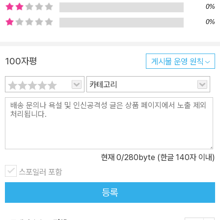
잘 실천하는 접객의 대명사로 알려져 있다. 가슴을 울리는 에피소드
0%
2편을 통해 감동 접객을 살펴본다. 이 책에 소개된 업장들은 모두 오
0%
모테나시 정신을 비즈니스 모델의 근간으로 활용하고 있다. 사업체를
경영하는 사람부터 이제 막 사회생활을 시작하려는 사람까지 앞으로
의 방향성을 고민하는 많은 분에게 오모테나시 접객은 좋은 재료가
100자평
게시물 운영 원칙
될 것이다. 북저널리즘은 북book과 저널리즘journalism의 합성어
카테고리
다. 우리가 지금, 깊이 읽어야 할 주제를 다룬다. 단순한 사실 전달을
넘어 새로운 관점과 해석을 제시하고 사유의 운동을 촉진한다. 현실
과 밀착한 지식, 지혜로운 정보를 지향한다.
현재
0
/280byte (한글 140자 이내)
스포일러 포함
등록