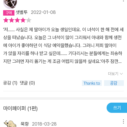
샛별투
2022-01-08
'저…… 사실은 제 딸아이가 오늘 생일인데요. 이 녀석이 한 해 전에 세
상을 떠났습니다. 오늘은 그 녀석이 많이 그리워서 아내와 함께 생전
에 아이가 좋아하던 이 식당 예약을했습니다. 그러니 저희 딸아이
가 앉을 자리를 하나 받고 싶은데…… 기다리시는 분들에게는 죄송하
지만 그러면 자리 옮기는 게 조금 어렵지 않을까 싶네요.'아주 잠깐
의 침묵이 흘렀다. 캐스트가 활짝 웃으며 답했다.'아, 네. 손님, 얼마든
더보기
지요. 그럼 오늘 같이 오신 따님을위해 의자도 아동 의자로 바꿔서 드
공감 (
1
)
댓글 (0)
리겠습니다.'너무 고마웠다. 마치 아이가 진짜로 와서 함께 옆에 앉
아 있는 듯했다. 아내도 옆에 놓인 아동 의자를 물끄러미 바라보면
서, 딸아이의 웃음소리를 기억하려고 하는 듯했다. 그때 요리가 나왔
쓰기
마이페이퍼 (1편)
다.'아……. 저희는 2인분을 예약했는데요. 이건 저희가주문한 게 아닌
데요?'캐스트는 A씨 부부의 접시와 함께 주문도 하지 않은 어린이 세
묵향
2018-03-28
메뉴
트를 가져왔다.'이건 오늘 같이 오신 따님을 위해서 저희가 준비한 서