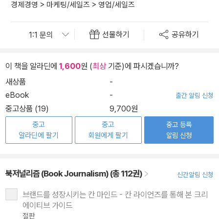
경제경영
>
마케팅/세일즈
>
영업/세일즈
선물하기
공유하기
이 책을 알라딘에
1,600
원 (
최상
기준)에 파시겠습니까?
새상품
-
eBook
-
출간 알림 신청
중고상품 (19)
9,700원
중고
중고
중고 등록
알라딘에 팔기
회원에게 팔기
알림 신청
북저널리즘 (Book Journalism) (총 112권)
신간알림 신청
브랜드를 성장시키는 칸 마인드 - 칸 라이언즈를 통해 본 크리
에이티브 가이드
절판