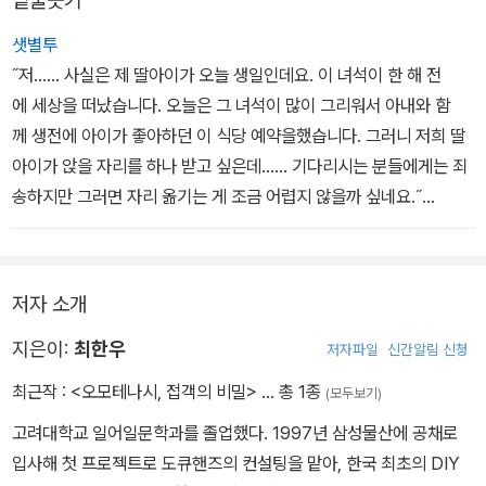
밑줄긋기
샛별투
˝저…… 사실은 제 딸아이가 오늘 생일인데요. 이 녀석이 한 해 전
에 세상을 떠났습니다. 오늘은 그 녀석이 많이 그리워서 아내와 함
께 생전에 아이가 좋아하던 이 식당 예약을했습니다. 그러니 저희 딸
아이가 앉을 자리를 하나 받고 싶은데…… 기다리시는 분들에게는 죄
송하지만 그러면 자리 옮기는 게 조금 어렵지 않을까 싶네요.˝
아주 잠깐의 침묵이 흘렀다. 캐스트가 활짝 웃으며 답했다.
˝아, 네. 손님, 얼마든지요. 그럼 오늘 같이 오신 따님을위해 의자도 아
동 의자로 바꿔서 드리겠습니다.˝
저자 소개
너무 고마웠다. 마치 아이가 진짜로 와서 함께 옆에 앉아 있는 듯했
다. 아내도 옆에 놓인 아동 의자를 물끄러미 바라보면서, 딸아이의 웃
지은이:
최한우
저자파일
신간알림 신청
음소리를 기억하려고 하는 듯했다. 그때 요리가 나왔다.
최근작 :
<오모테나시, 접객의 비밀>
… 총 1종
(모두보기)
˝아……. 저희는 2인분을 예약했는데요. 이건 저희가주문한 게 아닌데
고려대학교 일어일문학과를 졸업했다. 1997년 삼성물산에 공채로
요?˝
입사해 첫 프로젝트로 도큐핸즈의 컨설팅을 맡아, 한국 최초의 DIY
캐스트는 A씨 부부의 접시와 함께 주문도 하지 않은 어린이 세트