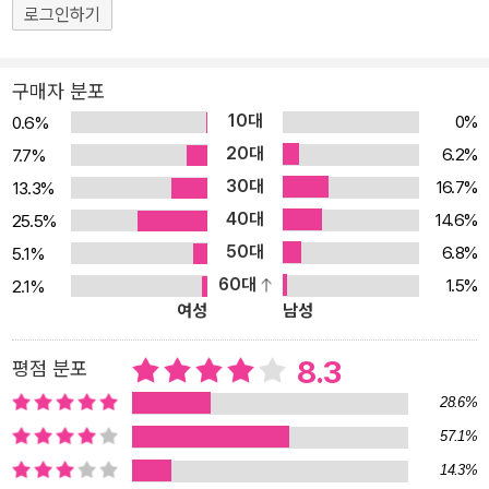
이겠지만 17년 연속 시장 점유율 1위와 44퍼센트 영업이익률을 달
로그인하기
성할 수 있게 만든 원동력이다. ․ 도큐핸즈는 1년에 1개 팔리는 물건도
매장에 진열한다. 그렇게 진열된 아이템이 100만 개에 달한다. 고객
구매자 분포
들이 ‘도큐핸즈에 가면 어떻게든 된다’고 생각할 수 있는 근간이다. ․
10대
0%
0.6%
쓰카다 농장은 포화 상태로 처절한 저가 경쟁을 벌이고 있는 이자카
20대
6.2%
7.7%
야 업계에서 7년 만에 40배 성장했다. 접객을 손님과의 권투 경기에
30대
16.7%
13.3%
비유하는 쓰카다농장만의 독특한 서비스들을 소개한다. ․ 빌리지뱅가
40대
드는 완연한 하락세라는 출판 시장에서 쓰타야서점과 함께 ‘새로운
14.6%
25.5%
라이프 스타일과 상품을 제안하는 전문점’이라는 평가를 받는다. 빌
50대
6.8%
5.1%
리지뱅가드만의 독특한 오모테나시를 분석한다. ․ 슈퍼호텔은 가동률
60대
1.5%
2.1%
여성
남성
이 90퍼센트에 잘한다. 1박 4980엔의 저렴한 숙박료지만 고객 숙면
이라는 본질적 가치와 오모테나시 중심 접객에 집중해 2년 연속 고객
8.3
평점 분포
만족도 1위를 달성했다. ․ 세이코마트는 홋카이도에만 출점한다. 철저
한 지역밀착형 서비스로 세븐일레븐의 일본 전역 점유율 1위를 막아
28.6%
섰다. 구매력이 열세임에도 경쟁에서 이길 수 있었던 세이코마트의
57.1%
비즈니스 모델을 파헤친다. ․ 도쿄 디즈니랜드는 오모테나시를 가장
14.3%