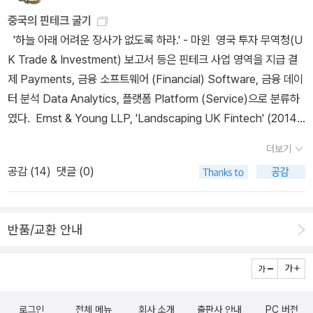
비스입니다.'
중국의 핀테크 굴기
'하늘 아래 어려운 장사가 없도록 하라.' - 마윈 영국 투자 무역청(U
K Trade & Investment) 보고서 등은 핀테크 사업 영역을 지급 결
제 Payments, 금융 소프트웨어 (Financial) Software, 금융 데이
터 분석 Data Analytics, 플랫폼 Platform (Service)으로 분류하
였다. Ernst & Young LLP, 'Landscaping UK Fintech' (2014.
8. 6.) https://www.gov.uk/government/uploads/system/up
더보기
loads/attachment_data/file/341336/Landscaping_UK_Fint
공감 (
14
)
댓글 (0)
ech.pdf Mehmet Basaran, 'Fintech: The UK’s unique envir
onment for growth' (2015. 9. 4.) https://www.slideshare.ne
t/MehmetBasaran/fintech-the-uks-unique-environment-f
반품/교환 안내
or-growth Ernst & Young LLP, 'UK FinTech: On the cutting
edge: An evaluation of the international FinTech sector' (2
016. 2. 24.) https://www.gov.uk/government/publications/
uk-fintech-on-the-cutting-edge 위 책은 알리바바와 텐센트가
로그인
전체 메뉴
회사 소개
출판사 안내
PC 버전