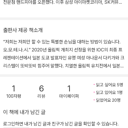
전문점 핸드피아를 오픈했다. 이후 삼성 아이마켓코리아, SK커뮤니
를 가져왔다.
케이션, 다음커뮤니케이션에서 전자상거래 관련 프로젝트를 진행했
˝이건 오늘 같이 오신 따님을 위해서 저희가 준비한 서비스입니다.˝
다. 2007년 일본에서 크로스 보더 전자상거래 전문 회사 리얼커머스
를 설립했다. 라쿠텐에서 SHOP OF THE YEAR를 수상하는 등 일
출판사 제공 책소개
본에 한국 패션을 널리 알리고 있다.
“저희는 저희만 할 수 있는 특별한 손님을 대하는 방법이 있습니다.
오.모.테.나.시.” 2020년 올림픽 개최지 선정을 위한 IOC의 최종 프
레젠테이션에서 일본 도쿄 발표자인 유명 여성 아나운서 다키가와 크
리스텔이 또박또박 힘주어 말했다. 치열한 올림픽 유치전에서 일본
접객의 대명사로 소개된 오모테나시는 상대방에 대한 단순한 친절이
아니라 친절을 베푸는 상대를 미리 헤아려 마음 씀씀이를 행하고, 그
읽고 싶어요 5명
1
6
1
마음을 받아들일 만한 환경과 상황까지 미리 준비한다는 뜻이다. <오
읽고 있어요 1명
100자평
리뷰
마이페이퍼
모테나시, 접객의 비밀>은 오모테나시의 기본 정신을 계승하면서, 수
읽었어요 20명
익이라는 자본주의의 절대 명제에서도 의미 있는 성과를 내고 있는 7
이 책에 내가 남긴 글
개 업장의 사례를 소개하고 분석했다. ․ 사토카메라는 한 명의 고객과
5시간까지도 상담을 진행한다. 시대에 역행하는 비효율 전략으로 보
로그인하면 내가 남긴 글과 친구가 남긴 글을 확인할 수 있습니다.