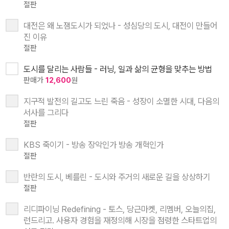
절판
대전은 왜 노잼도시가 되었나 - 성심당의 도시, 대전이 만들어
진 이유
절판
도시를 달리는 사람들 - 러닝, 일과 삶의 균형을 맞추는 방법
판매가
12,600
원
지구적 발전의 길고도 느린 죽음 - 성장이 소멸한 시대, 다음의
서사를 그리다
절판
KBS 죽이기 - 방송 장악인가 방송 개혁인가
절판
반란의 도시, 베를린 - 도시와 주거의 새로운 길을 상상하기
절판
리디파이닝 Redefining - 토스, 당근마켓, 리멤버, 오늘의집,
런드리고. 사용자 경험을 재정의해 시장을 점령한 스타트업의