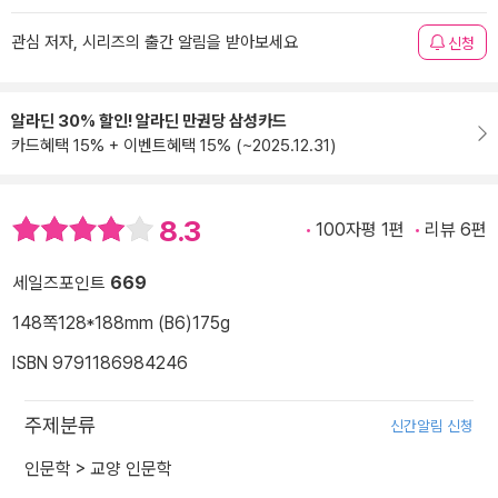
관심 저자, 시리즈의 출간 알림을 받아보세요
신청
알라딘 30% 할인! 알라딘 만권당 삼성카드
카드혜택 15% + 이벤트혜택 15% (~2025.12.31)
8.3
100자평 1편
리뷰 6편
세일즈포인트
669
148쪽
128*188mm (B6)
175g
ISBN 9791186984246
주제분류
신간알림 신청
인문학
>
교양 인문학