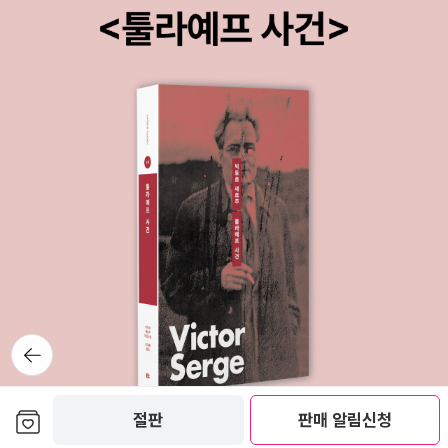
이해를 가지고 쓴 것 같지는 않다. 본문에 더글러스 노스의 『Instituti
ons, Institutional Change and Economic Performance』(19
90)를 인용한 어떤 문헌을 다시 따온 것 같은 흔적이 있는데, 'North
(1990)' 내지 'Amable and Petit'라고만 표시되어 있고, 뒤의 참고
문헌 목록에는 해당 문헌이 나타나 있지 않다. Ernst & Young 보고
서의 저자를, 연구를 발주한 영국 재무부 경제장관(Economic Secr
etary to the Treasury)인 Harriett Baldwin으로 쓴 것도 오류이
다. https://en.wikipedia.org/wiki/Economic_Secretary_to_t
he_Treasury 참조. 이상과 같이 논문은 책에 비하여 이래저래 급하
게 내신 것 같지만, 어쨌든 좋은 주제를 잡아 성실하게 잘 엮어내셨다
고 생각한다.) 지금은 한국토지주택공사에서 일하고 있지만 스마트시
티 개발 정책을 연구하기 위하여 중국 푸단대학교에서 박사과정을 밟
을 예정이시라고 한다. 성공하시기를 바란다. 참고문헌을 추려 본다.
뒤로가
기
스리체어스라는 출판사도, 북 저널리즘이라는 시리즈도 생소한데, 찾
아보니 작년 초부터 흥미로운 책들을 많이 내고 있다. 2018년 4월 2
보관함담기
절판
판매 알림신청
일자로 발행될 『버닝맨, 혁신을 실험하다』까지 17권이 나왔다. 그러