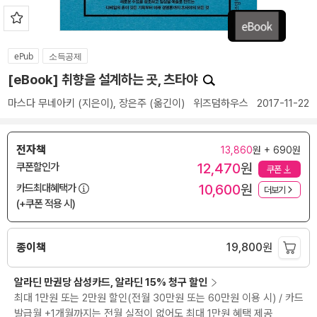
ePub
소득공제
[eBook] 취향을 설계하는 곳, 츠타야
마스다 무네아키
(지은이),
장은주
(옮긴이)
위즈덤하우스
2017-11-22
전자책
13,860
원 + 690원
12,470
원
쿠폰할인가
쿠폰
10,600
원
카드최대혜택가
더보기
(+쿠폰 적용 시)
종이책
19,800
원
알라딘 만권당 삼성카드, 알라딘 15% 청구 할인
최대 1만원 또는 2만원 할인(전월 30만원 또는 60만원 이용 시) / 카드
발급월 +1개월까지는 전월 실적이 없어도 최대 1만원 혜택 제공