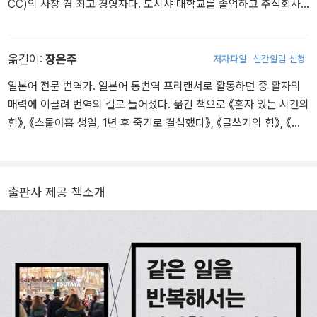
CC)의 사장 겸 최고 경영자다. 도시샤 대학교를 졸업하고 주식회사
스즈야에 입사해서 쇼핑센터 가루이자와 벨커먼스를 개발한 뒤 퇴사
했다. 1983년에 ‘츠타야서점 히라카타점’을 열고, 이어 1985년에 C
CC를 설립했다. CCC는 2003년에 다채로운 업종을 가로지르는 공
옮긴이:
장은주
저자파일
신간알림 신청
통 포인트 서비스, ‘T포인트’를 개시하여 현재(2021년 6월 말) 7068
일본어 전문 번역가. 일본어 통번역 프리랜서로 활동하던 중 활자의
만 명의 회원을 헤아리며, 188개의 제휴 기업과 100만여 곳의 가맹
매력에 이끌려 번역의 길로 들어섰다. 옮긴 책으로 《혼자 있는 시간의
점을 거느리고 있다. 그 밖에도 혁신적인 사업을 전개하며 늘 새로운
힘》, 《스물아홉 생일, 1년 후 죽기로 결심했다》, 《글쓰기의 힘》, 《취
붐을 일으키고 있다. 2011년에는 단카이(베이비 붐) 세대를 주축으로
향을 설계하는 곳, 츠타야》, 《식물의 발칙한 사생활》 등이 있다.
하는 ‘프리미어 에이지’의 문화 공간 ‘다이칸야마 츠타야서점’과 고품
격의 라이프 스타일을 표방하는 개성적인 생활 시설 ‘다이칸야마 T-S
ITE’를 도쿄도 시부야구에 개설했다. 2013년에는 사가현 다케오시의
출판사 제공 책소개
시립 도서관 운영을 맡으면서 ‘다이칸야마 츠타야서점’의 콘셉트를 공
공시설에 대담하게 적용했고, 개관 13개월 만에 방문객 100만 명을
돌파하는 등 커다란 화제를 불러일으켰다. 2016년, 첫 사업을 시작했
던 히라카타시에 생활 밀착형 문화 시설 ‘히라카타 T-SITE’를 추가로
개점했으며, 2017년에는 도쿄 긴자의 랜드마크 ‘긴자 식스’에 ‘긴자
츠타야서점’을 출점하는 등 양질의 문화 인프라를 끊임없이 기획, 창
조하고 있다. 저서로는 『지적자본론』을 비롯해 『취향을 설계하는 곳,