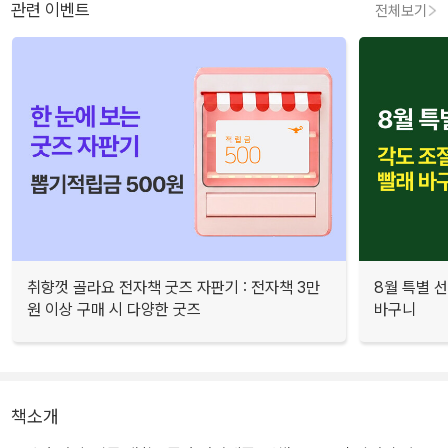
관련 이벤트
전체보기
취향껏 골라요 전자책 굿즈 자판기 : 전자책 3만
8월 특별 선
원 이상 구매 시 다양한 굿즈
바구니
책소개