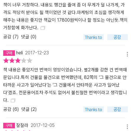
하기 위해 고민하며 분투해온 것이 전부다. 책의 전반에 일관되게 강
책이 너무 거창하다. 내용도 행간을 줄여 좀 더 무게가 덜 나가게, 가
조하고 있는 각오와 노력, 중요하지만 당연한 가치를 꾸준히 고집해
격도 적당히 받아도 될 책이었던 것 같다.마케팅의 초심을 생각하게
온 집념은 한 명의 인간으로서 삶을 대하는 진실한 태도까지 엿볼 수
해주는 내용은 좋지만 책값이 17800원씩이나 할 정도는 아닌듯.책의
있게 해준다. 66세의 나이에도 입사 2년차 시절의 열정으로 ‘성공이
거창함에 화가난다.
란 1,000번의 시도 중 3번만 찾아온다’ ‘매일의 삶의 방식에 좋은 결
공감 (
7
)
댓글 (0)
단을 내릴 답이 있다’고 말하는 그의 진솔한 이야기는 이 책을 읽는 이
들 각자의 일상과 앞으로의 삶의 태도를 다시금 돌아보게 만들어줄
heli
2017-12-23
것이다.
메뉴
책 내용은 좋았지만 번역이 엉망이었습니다. 별2개를 감한 건 번역때
문입니다.특히 건물을 물건으로 번역했던데, 82쪽의 ‘그 물건으로 안
타까운 사고가 일어났다’는 ‘그 건물에서 안타까운 사고가 일어났
다’겠죠. 전문용어조차 주석도 없어서 불친절한 번역이라고 생각합니
다.
공감 (
6
)
댓글 (2)
잘잘라
2017-12-05
메뉴