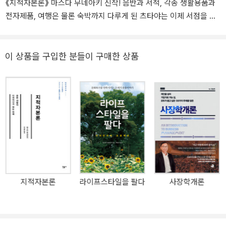
《지적자본론》 마스다 무네아키 신작! 음반과 서적, 각종 생활용품과
전자제품, 여행은 물론 숙박까지 다루게 된 츠타야는 이제 서점을 넘
어 지적 자본이 결집한 공간의 미래를 보여주고 있다. 마스다 무네아
키 사장이 10년간 사내 블로그를 통해 사원들에게만 공유했던 기록을
정리한 이 책에는 디테일의 혼이 깃든 기획부터 미래 경영론까지 츠
이 상품을 구입한 분들이 구매한 상품
타야의 모든 것을 담았다. 일본 내, 1,400개 매장, 연 매출 2조 원, 회
원 수 6,000만 명 츠타야를 만든 CCC 그룹의 마스다 무네아키 기획
과 경영의 진수를 맛보다! 35평 동네 서점, 구글?아마존을 위협하는
글로벌 기획회사로 거듭나다 취향이 설계되고 욕망이 디자인되는 공
간, 진짜 츠타야 이야기 전 세계를 아우르는 오프라인 상점들의 불황
속에서 나 홀로 고공 성장한 서점이 있다. 바로 일본의 츠타야 서점이
다. 츠타야 서점은 일본 컬처 컨비니언스 클럽(CCC)의 전국 브랜드
로 35평 작은 대여점에서 시작해 현재 일본 내 1,400개 매장을 갖춘
국민 브랜드로 성장했다. 여러 업종을 망라한 공통 포인트 적립 서비
지적자본론
라이프스타일을 팔다
사장학개론
스인 ‘T포인트’는 2003년에 개시한 이후 현재 일본 인구의 절반에 달
하는(6,156만 명) 회원 수로 성장하여 츠타야의 생활제안 서비스를
위한 데이터가 되어주고 있다. 츠타야 서점은 초기 도서, 음반 및 DV
D를 대여해주던 사업 형태에서 책을 매개로 음반, 문구, 소품, 가전용