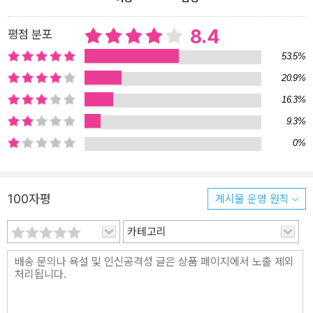
다 무네아키가 사내 블로그에 10년간 기록한 경영일기 중 정수만을
모은 것으로 CCC의 가치관과 비전을 오롯이 담았다. 그는 34년 전
8.4
평점 분포
35평 규모의 작은 대여점을 시작할 때부터 현재의 성공가도에 오르
53.5%
기까지 주위 평가에 일절 신경을 끈 채 ‘이런 곳이 있었으면’ 하고 마
20.9%
음이 뜨거워지는 공간에 집중했다. 특히 마스다 무네아키는 새로운
16.3%
매장을 만들 때마다 ‘고객의 기분’으로 현장을 수없이 살폈다. ‘나라면
가고 싶은 곳인가?’ ‘어떤 길을 지나서 어떤 풍경을 보며 매장에 들어
9.3%
오는가’ ‘아침, 점심, 저녁에 방문하는 기분은 어떠한가?’ ‘20대 여성
0%
의 기분으로, 대학생의 기분으로, 노인 여성의 기분으로 방문하는 매
장은 어떠한가?’ 등 수없이 다양한 질문을 던지며 현장에서 찾은 기획
들이 쌓여 획기적인 지적 공간이 탄생한 것이다. 책에 의하면 츠타야
100자평
게시물 운영 원칙
매장의 공간들은 혼자 오더라도 편안한 공간이 되도록 인간의 체격을
기준으로 한 휴먼 스케일로 섬세하게 설계됐다. 또한 영업시간을 앞
카테고리
뒤로 늘려 아침잠이 없는 60세 이상 프리미어에이지 고객과 퇴근 후
안락한 공간에서 남은 업무를 마무리하거나 편안한 시간을 보내고 싶
은 크리에이터 고객 모두를 껴안았다. ‘기획이란 생각한다고 생기는
것이 아니라 경험에서 생겨난 마음’이라고 말하는 저자는 오직 철저