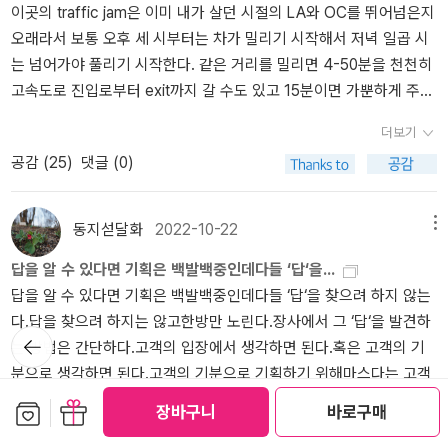
이곳의 traffic jam은 이미 내가 살던 시절의 LA와 OC를 뛰어넘은지
업도 모두 멈춘 상태라고 봐도 과언이 아닌데 덕분에 조만간 과일값
오래라서 보통 오후 세 시부터는 차가 밀리기 시작해서 저녁 일곱 시
도 오를 것이고 이런 저런 물품을 구할 수 없거나 값이 많이 오를 것
는 넘어가야 풀리기 시작한다. 같은 거리를 밀리면 4-50분을 천천히
같아서 오렌지를 두 패키지나 사왔다. 트럼프가 싸지르는 똥은 고스
고속도로 진입로부터 exit까지 갈 수도 있고 15분이면 가뿐하게 주파
란히 우리들에게 큰 피해로 다가올 것인데 그를 지지하는 다수가 특
할 수도 있으니 일찍 나오는 것과 늦게 집으로 떠나는 것이 한 시간 안
히 큰 피해를 입을 것이다. 물론 난 그들에게 줄 동정이나 관심이 없으
더보기
에서는 큰 차이가 없다. 금요일은 종종 사정이 더 나은 편이지만 이때
니 let the hell break loose라는 생각이고 let them suffer 이란 심
공감 (
25
)
댓글 (0)
는 또 주말이라서 일찍 어디론가 떠나는 사람들이 많아서인지 그 나
정으로 견뎌낼 것이다. 한국이나 미국이나 소위 보수정권이 등장해서
름대로의 러시아워가 심해서 2021년에 사무실근처에서 좀더 떨어진
온갖 이상한 시대역행적인 정책으로 나라를 어렵게 만들면 다시 진보
곳으로 이사를 간 후에는 늘 이걸 반복하고 있다. 사무실 lease가 끝
정권이 돌아와서 이걸 고치느라 시간을 써야 하고 그 와중에 불만이
동지섣달화
2022-10-22
메뉴
나는 2026년 중반까지는 계속 이 짓을 해야하는데 그나마 그것도 사
쌓인 중도층은 또다시 보수정권을 데려오는 짓이 되풀이 되고 있다.
답을 알 수 있다면 기획은 백발백중인데다들 ‘답‘을...
무실을 사는 곳 근처로 좋은 값에 옮길 수 있다는 전제가 따른다. 나이
그런 과정을 거치면서 나라는 조금씩 나빠지는 것이 아닌가 하는 생
답을 알 수 있다면 기획은 백발백중인데다들 ‘답‘을 찾으려 하지 않는
를 먹어감에 따라, 걱정거리가 늘어감에 따라 책에 온전히 집중하는
각이 든다. 어쩌면 트럼프 2기는 이렇게 초기에 힘을 확 빼고 금방 la
다.답을 찾으려 하지는 않고한방만 노린다.장사에서 그 ‘답‘을 발견하
것이 점점 더 어려워지는 느낌이다. 예전엔 일이 없는 시기엔 줄창 책
me duck으로 넘어갈 수도 있겠다. 비선실세드링 판을 치는 트럼프
뒤로가
는 방법은 간단하다.고객의 입장에서 생각하면 된다.혹은 고객의 기
을 읽거나 운동을 했고 실제로 그렇게 코로나로 인해 사실상 개점휴
기
2.0은 기실 다음 번이 없는 관계로 뭘 해도 그만이고 트럼프의 머릿속
분으로 생각하면 된다.고객의 기분으로 기획하기 위해마스다는 고객
업상태였던 2020년을 버텼었다. 요즘은 힘도 빠지고 해서 당시의 루
에는 온통 뭔가 그럴 듯한 걸 남기는 것 밖에 없다고들 하던데. 이 fel
의 기분으로 몇 번이고 매장을 바라본다.같은 매장이라도 아침의 기
틴을 재현하지 못하고 있다. 당시 새벽에 일어나서 5-6마일을 걷고
on in chief의 정권 2기는 그래서 조루증상이 심각하여 2년 후 총선
보관함담기
선물하기
장바구니
바로구매
분, 점심의 기분, 저녁의 기분으로.- P21결국, 불가능한 일에 도전
출근해서 일을 조금 하거나 책을 보다가 오후에는 덤벨 몇 개와 바벨
을 개판으로 치루기를 바랄 뿐이다. 경합주에서 간신히 이겨서 상하
더보기