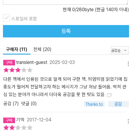
한 시장조사와 현장답사로 얻어낸 다각도의 콘셉트로 츠타야의 공간
현재
0
/280byte (한글 140자 이내)
을 설계했다. 츠타야의 겉모습만 보고 벤치마킹해서는 결코 성공을
스포일러 포함
거둘 수 없는 이유다. “같은 일을 반복해서는 성장할 수 없다!” 1센티
미터 단위의 면밀한 기획을 쌓아올리는 일상 기획자의 능력보다 노
등록
력, 재능보다 각오에 대한 이야기 츠타야 서점의 콘셉트를 적용해 재
개관한 후 연간 방문자 수 100만 명을 돌파한 다케오시도서관은 인구
구매자 (11)
전체 (20)
5만 명 정도의 지방 소도시에 위치해 있다. 츠타야가 사람들의 입에
오르내리게 된 중심적 역할을 한 다이칸야마 티사이트 역시 교통이
transient-guest
2025-02-03
불편하고 유동인구가 적은 주택가에 자리했다. 책에서 마스다 무네아
메뉴
키는 오직 기획력으로만 승부해보고 싶다는 생각에 다른 조건이 열악
다른 책에서 인용된 것으로 알게 되어 구한 책. 띄엄띄엄 읽었기에 집
한 입지를 굳이 골랐다고 고백한다. ‘잘 되지 않는 것을 전제로 열심히
중도가 떨어져 전달하고자 하는 메시지가 그냥 저냥 들어옴. 딱히 관
한다’ ‘작은 것이라도 한 사람 한 사람이 내세울 수 있는 ‘기획’을 만든
심 있는 분야가 아니라서 더더욱 공감을 못 한 탓도 있음
다’ ‘창조성이라는 재능은 고난으로 꽃핀다’는 그의 기록은 남들이 잘
되지 않을 것이라 생각한 공간에 자신의 머릿속 생각을 실현하기 위
공감 (
7
)
댓글 (0)
해 애써온 흔적을 고스란히 보여준다. 마스다 무네아키는 일본 내 ‘혁
신의 아이콘’ ‘지금 가장 주목받는 경영자’로 불리며 천부적 재능을 가
기억
2017-12-04
메뉴
진 경영자로 평가받지만 책 속에 기록된 10년은 매일의 실패를 극복