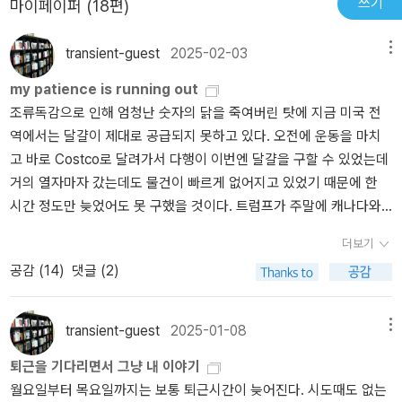
쓰기
마이페이퍼 (18편)
transient-guest
2025-02-03
메뉴
my patience is running out
조류독감으로 인해 엄청난 숫자의 닭을 죽여버린 탓에 지금 미국 전
역에서는 달걀이 제대로 공급되지 못하고 있다. 오전에 운동을 마치
고 바로 Costco로 달려가서 다행이 이번엔 달걀을 구할 수 있었는데
거의 열자마자 갔는데도 물건이 빠르게 없어지고 있었기 때문에 한
시간 정도만 늦었어도 못 구했을 것이다. 트럼프가 주말에 캐나다와
멕시코에 관세 25%를 때리는 짓을 해버렸고 당연히 상대도 미국산
더보기
수출품에 대해 같은 수준의 관세보복을 선었했다. 보수지 월스트르트
공감 (
14
)
댓글 (2)
저널에서조차 역사상 가장 멍청한 trade war이란 표현으로 수위 높
게 비판했으니 트럼프의 보복성 발광에 모두 몸을 사리는 와중에도
도저히 커버해줄 수 없는 미친 짓이 맞다는 것이다. 불체자를 전국적
transient-guest
2025-01-08
메뉴
으로 체포해서 송환한다는 요란한 생쑈를 벌이는 가운데 단속과 추방
퇴근을 기다리면서 그냥 내 이야기
공포로 거의 모든 3D 업종에서 절대적인 다수를 차지하는 중남미계
월요일부터 목요일까지는 보통 퇴근시간이 늦어진다. 시도때도 없는
불체자들이 일을 하지 않고 있다고 한다. 당장 건설도 농업도 서비서