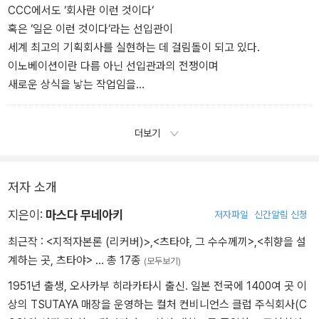
CCC에서도 ‘회사란 이런 것이다‘
혹은 ‘일은 이런 것이다‘라는 선입관이
세계 최고의 기획회사를 실현하는 데 걸림돌이 되고 있다.
이노베이션이란 다름 아닌 선입관과의 전쟁이며
새로운 상식을 낳는 작업임을
새 매장을 보며 생각했다.
더보기
저자 소개
지은이:
마스다 무네아키
저자파일
신간알림 신청
최근작 :
<지적자본론 (리커버)>
,
<츠타야, 그 수수께끼>
,
<취향을 설
계하는 곳, 츠타야>
… 총 17종
(모두보기)
1951년 출생, 오사카부 히라카타시 출신. 일본 전국에 1400여 곳 이
상의 TSUTAYA 매장을 운영하는 컬처 컨비니언스 클럽 주식회사(C