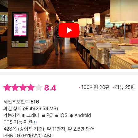
Play
8.4
100자평 20편
리뷰 25편
세일즈포인트
516
파일 형식 ePub(23.54 MB)
가능기기
크레마
PC
IOS
Android
TTS 기능 지원
428쪽 (종이책 기준), 약 11만자, 약 2.6만 단어
ISBN : 9791162201480