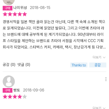
하루아침에 조직의 체질 개선이 될 수 없음을 잘 알지만 어느 기업 못
했다. 기회가 닿는다면 일본에 가서 그의 성취를 경험해보고싶다.
나의위성
2018-08-15
지 않게 변화할 수 있는 기회가 되길 바랐다. 개인이 변화하면 조직의
변화는 당연히 따라오게 마련이다. 한 걸음씩 나아가며 츠타야처럼
성장해보고자 한다.
경영서적을 일본 책만 골라 읽는건 아닌데, 다른 책 속에 소개된 책으
로 읽게되었습니다. 이전에 읽었던 발뮤다, 그리고 이번에 츠타야 라
는 브랜드에 대해 공부하게 된 계기가되었습니다. 90년대부터 라이
프 스타일을 제안하는 브랜드로 츠타야 서점을 시작해서 CCC 기획
회사가 되었어요. 스타벅스 커피, 카메라, 택시, 장난감가게 등 다양한
서비스와 연계해서 성장하고 있는 회사입니다.2016년, 2014년 글들
더보기
도 있는데 <생활제안>이라는 앞선생각을 가졌었다고 생각합니다 :)
공감 (
0
)
댓글 (0)
지금 한국의 교보문고나 핫트랙스같이 책도 읽고 쇼핑도 하고 커피도
마시는 공간처럼요. 눈앞의 이익보다는 고객중심의 기획과 구성으로
인정받는 회사인 것 같아요.블로그 글을 엮은거라 1인칭 시점으로 혼
메뉴
자 끄적이는 글도 있고, 과거를 회상하는 글들도 있는데, 책의 규격?
빵토
2018-09-06
틀에 조금 벗어난거 같았어요 ㅋ 본인을 마스다씨라고 칭하길래 소설
인가... 제 3인칭시점인가 ㅋㅋㅋ 한참 생각하며 읽었답니다. 책에 실
려이는건 1000여건의 블로그 글 중 100여개를 선정해서 실었다고해
더보기