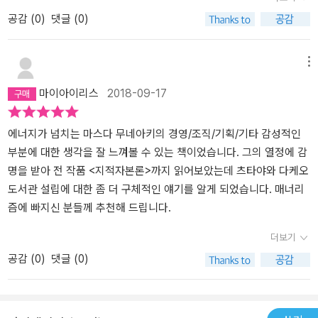
요. 큰 그림, 비전 가치를 공유하는 채널로 블로그를 이용했습니
공감 (
0
)
댓글 (0)
다. 특히 프리미어 에이지, 노년층을 타겟으로 한 기획은 정말 신박하
게 읽었습니다. 인스타그램이며 페이스북이며 낯선 SNS하는 청년층
타겟이 아니라 진심의 고객중심, 지갑을 열게하는 힘 ㅋ 100세시대에
메뉴
지속가능한 기획/마케팅이라고 생각해요.땅 위에 랜드마크가 되는
마이아이리스
2018-09-17
건 특별한 건축물도, 미술품도 아닌 고객중심의 편안한 공간, 그 곳에
가면 이벤트가 있고 북적북적한 공간 이라는 이미지를 심어준 것 같
아요. <츠타야>만의 브랜드가 되어버렸죠. 저자의 지적자본론에 대
에너지가 넘치는 마스다 무네아키의 경영/조직/기획/기타 감성적인
해서도 읽어보면 좋을거같아요 -:) 책 속의 책으로 또 줄줄이 구매하
부분에 대한 생각을 잘 느껴볼 수 있는 책이었습니다. 그의 열정에 감
게 생겼네요;
명을 받아 전 작품 <지적자본론>까지 읽어보았는데 츠타야와 다케오
도서관 설립에 대한 좀 더 구체적인 얘기를 알게 되었습니다. 매너리
즘에 빠지신 분들께 추천해 드립니다.
더보기
공감 (
0
)
댓글 (0)