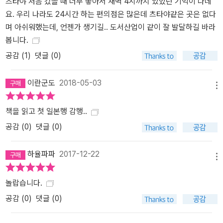
츠타야 처음 갔을 때 너무 좋아서 새벽 4시까지 있었던 기억이 나네
요. 우리 나라도 24시간 하는 편의점은 많은데 츠타야같은 곳은 없다
며 아쉬워했는데, 언젠가 생기길.. 도서산업이 같이 잘 발달하길 바라
봅니다.
공감 (
1
)
댓글 (0)
이란군도
2018-05-03
메뉴
책을 읽고 첫 일본행 감행..
공감 (
0
)
댓글 (0)
하율파파
2017-12-22
메뉴
놀랍습니다.
공감 (
0
)
댓글 (0)