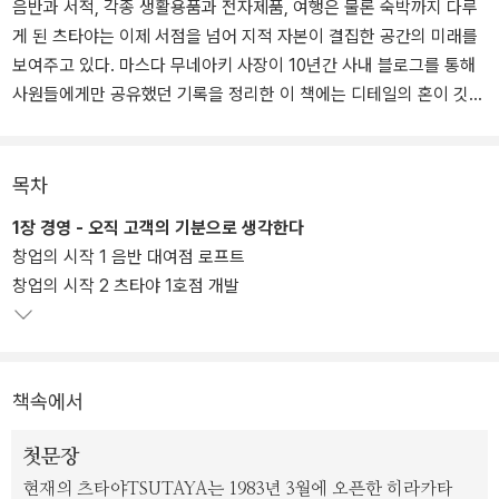
음반과 서적, 각종 생활용품과 전자제품, 여행은 물론 숙박까지 다루
게 된 츠타야는 이제 서점을 넘어 지적 자본이 결집한 공간의 미래를
보여주고 있다. 마스다 무네아키 사장이 10년간 사내 블로그를 통해
사원들에게만 공유했던 기록을 정리한 이 책에는 디테일의 혼이 깃든
기획부터 미래 경영론까지 츠타야의 모든 것을 담겼다.
‘기획이란 생각한다고 생기는 것이 아니라 경험에서 생겨난 마음’이라
목차
고 말하는 저자는 오직 철저한 시장조사와 현장답사로 얻어낸 다각도
1장 경영 - 오직 고객의 기분으로 생각한다
의 콘셉트로 츠타야의 공간을 설계했다. 츠타야의 겉모습만 보고 벤
창업의 시작 1 음반 대여점 로프트
치마킹해서는 결코 성공을 거둘 수 없는 이유다.
창업의 시작 2 츠타야 1호점 개발
책의 전반에 일관되게 강조하고 있는 각오와 노력, 중요하지만 당연
한 가치를 꾸준히 고집해온 집념은 한 명의 인간으로서 삶을 대하는
진실한 태도까지 엿볼 수 있게 해준다. 66세의 나이에도 입사 2년차
책속에서
시절의 열정으로 ‘성공이란 1,000번의 시도 중 3번만 찾아온다’ ‘매일
의 삶의 방식에 좋은 결단을 내릴 답이 있다’고 말하는 그의 진솔한 이
첫문장
야기는 이 책을 읽는 이들 각자의 일상과 앞으로의 삶의 태도를 다시
현재의 츠타야TSUTAYA는 1983년 3월에 오픈한 히라카타