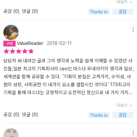
더보기
행지 추천기를 읽을 때면 보이는 츠타야가 내가 아는 전부였다. 한국
공감 (
0
)
댓글 (0)
의 교보문고와 다를 바 없다고 생각했다. 하지만 츠타야는 일본 내 1,
400개 매장을 보유하고 연 매출 2조 원을 달성하고 있는 기업이다.
회원 수만 일본 국민의 절반 수준인 6,000만 명을 보유하고 있는 기
메뉴
업이기에 도대체 무슨 차이를 가지고 있는지 궁금할 수밖에 없었다.
ValueReader
2018-02-11
《취향을 설계하는 곳, 츠타야》는 츠타야의 창업자인 마스다 무네아키
의 블로그 포스팅을 발췌하여 묶어낸 책이다. 저자가 쓴 다양한 글들
을 경영, 조직, 기획, 가치, 시선이라는 다섯 가지 주제로 편철한 것이
담담히 써 내려간 글과 그의 생각과 노력을 쉽게 이해할 수 있었던 사
라 보면 된다.솔직히 말해 내용은 재미있지 않다. 경제경영이나 MBA
진들,일본 최고의 기획회사의 ceo인 마스다 무네아키의 생각과 일상,
와 관련된 서적을 읽어본 이들은 '똑같은 소리하네'라는 말이 절로 나
세계관을 함께 공유할 수 있다. ˝기획의 본질은 고객가치, 수익성, 사
올 거다. 츠타야가 성장하며 가졌던 경영 방침은 여타 세계적인 기업
원의 성장, 사회공헌 이 네가지 요소를 결합시킨 것이다˝ 173최고의
들과 다를 바 없는 일관된 말을 한다. 바로 '고객만족'이다. 1982년 3
기획을 통해 마스다는 긍정적이고 도전적인 정신으로 네 가치 가치를
월, 음반 대여점 로프트(LOFT)를 시작으로 현재의 츠타야에 이르기
끊임없이 추구하며 본인이 기획을 통해 소비하는 개인이 삶이, 라이
더보기
까지 마스다 무네아키가 고집한 경영철학의 바탕에는 고객만족을 위
프스타일이 보다 풍요로워 지고 사회가 건강해지는 것을 목표로 하고
공감 (
0
)
댓글 (0)
한 노력과 고민이 관통하고 있다. 그렇기 때문에 30년이 넘는 기간 동
있다. 그의 생각이 기업을 하는 하나의 방식이기는 하지만, 그래서 단
안 츠타야가 생존하고 성장할 수 있던 배경이 되었다고 본다.이 책을
하나의 정답이 아닐 수는 있지만 바른 방향성임을 공감하며 책을 읽
통해 우리 팀원들이 자극을 받고 방향성을 갖는 기회로 삼길 바랐다.
어나갔다.그리고 그의 글, 생각을 더 읽고싶어 몇 가지 책을 더 읽기로
메뉴