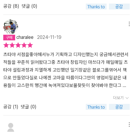
더 명확하게 가시화하고 싶다.
공감 (
8
)
댓글 (0)
메뉴
charalee
2024-11-19
츠타야 서점을좋아해서누가 기획하고 디자인했는지 궁금해서관련서
적들을 꾸준히 읽어왔다그중 츠타야 창립자인 마쓰다가 매일매일 츠
타야 설립과정과 치열하게 고민했던 일기장같은 블로그를엮어서 챽
으로 만들었다실로 나에겐 고마을 따름이다그만의 영업비밀같은 내
용들이 고스란히 행간에 녹여져있다보물찾듯이 찾아봐야 한다그 재
미의 발견은 이책을 여러번 읽게된 계기가 되었다다만 아쉬운것은 번
더보기
역이 짜집기라 번역의 오류로맥락이 끊기는 아쉬움이있자그래도 이
공감 (
1
)
댓글 (0)
책은 치열하게 고민하면서 사업하는 비지니스펄슨에게는 당연히 필
독서다일독이 아니라 다독을 권한다
메뉴