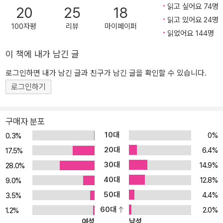
읽고 싶어요 74명
20
25
18
품까지 다양한 생활용품을 제안하는 형태로 변모해왔다. 또한 스타벅
읽고 있어요 24명
스, 패밀리마트와의 융합매장을 통해 접객력을 높이고 매장을 방문한
100자평
리뷰
마이페이퍼
읽었어요 144명
사람들이 매장을 자신의 집, 서재처럼 느끼며 얼마든지 편안하게 머
물 수 있도록 공간의 영역을 확장했다. 최근에는 에어비앤비와 제휴
이 책에 내가 남긴 글
를 맺으면서 일본 내 숙박 공유 서비스를 확대하기로 결정하면서 넷
로그인하면 내가 남긴 글과 친구가 남긴 글을 확인할 수 있습니다.
플릭스와 아마존닷컴 등 대형 콘텐츠 서비스 업체의 공세에 맞서고
로그인하기
있다. 츠타야 서점은 단순한 ‘서점’ ‘대여점’이 아닌 글로벌 기획회사로
거듭났다. “흉내 내는 것만으로 길은 열리지 않는다!” 오직 고객의 입
장과 고객의 기분으로 생각한 결과, ‘좋은 것’ 그 이상을 제공하는 지
구매자 분포
적 공간을 탄생시키다 영국 왕세손과 덴마크 왕과 왕비가 일본에 방
10대
0%
0.3%
문했을 당시 허락된 자유 일정에 유일하게 찾은 곳이 바로 ‘츠타야 서
20대
6.4%
17.5%
점’이었다. 뿐만 아니라 츠타야에 다녀온 수많은 사람들이 츠타야 서
30대
14.9%
28.0%
점을 ‘꼭 들러봐야 할 곳’ ‘마음이 편안해지는 곳’ ‘내가 원했던 삶이 있
40대
12.8%
는 곳’이라 평가한다. 오프라인 매장에서는 구경만 하고 온라인에서
9.0%
최저가를 찾아 구매하는 시대에 소비자들의 발길을 매장에 붙들어둔
50대
4.4%
3.5%
츠타야, 과연 그들의 공간에는 어떤 비밀이 숨겨져 있을까? 《취향을
60대
2.0%
1.2%
설계하는 곳, 츠타야(위즈덤하우스 刊)》는 CCC 최고경영자인 마스
여성
남성