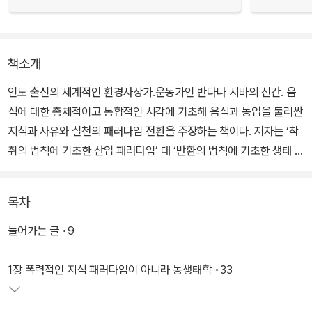
책소개
인도 출신의 세계적인 환경사상가.운동가인 반다나 시바의 신간. 음
식에 대한 총체적이고 통합적인 시각에 기초해 음식과 농업을 둘러싼
지식과 사유와 실천의 패러다임 전환을 주장하는 책이다. 저자는 ‘착
취의 법칙에 기초한 산업 패러다임’ 대 ‘반환의 법칙에 기초한 생태 패
러다임’의 전쟁이야말로 오늘날 우리가 직면한 식량 위기의 근원이라
고 지적한다. 탐욕과 이윤을 동력으로 하는 세계화된 산업농이 식량
목차
과 농업 시스템의 붕괴를 가져왔다는 것이다.
들어가는 글 •9
이 책은 폭력적인 지배적인 산업 패러다임에서 생명의 상호 연결성과
생명 다양성에 기초한 소농 중심의 생태 패러다임으로 전환하는 것만
1장 폭력적인 지식 패러다임이 아니라 농생태학 •33
이 지구의 안녕과 사회의 안전을 지키는 길이라고 말한다. 이 전환은
하나의 선택지가 아니라 우리의 생존 자체와 직결된, 안전하고 지속