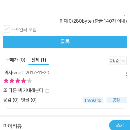
길이라고 말한다. 이 전환은 하나의 선택지가 아니라 우리의 생존 자
체와 직결된 절체절명의 과제이다. 미디어를 중심으로 ‘맛있고 멋있
현재
0
/280byte (한글 140자 이내)
는 음식을 어떻게 잘 먹을 것인가’에 집중되어 있는 이른바 ‘먹방’의
스포일러 포함
시대에, 맛과 영양과 이윤의 차원을 넘어 씨앗에서 식탁까지를 아우
르는 사회?정치?생태?문화적 맥락으로 시야를 확장하는 반다나 시
등록
바의 목소리는, ‘먹는 인간’인 우리로 하여금 ‘먹는 것’과 ‘먹는 일’ 그
리고 그것을 둘러싼 넓고 깊은 생명의 그물을 성찰하게 한다. “반다나
구매자 (0)
전체 (1)
시바는 세계에서 가장 중요한 급진적 과학자 중 한 명이다” _《가디언
The Guardian》 살아 숨 쉬는 씨앗, 살아 숨 쉬는 토양, 살아 숨 쉬는
역사smof
2017-11-20
메뉴
식량, 살아 숨 쉬는 농민 이 책은 농생태학으로의 패러다임 전환을 단
지 당위 차원에서 강변하는 책이 아니다. 반다나 시바는 이론과 주장
또 다른 책 기대해본다
을 펴는 데 머무르는 사상가가 아니다. 1970년대에 목재회사의 삼림
공감 (
0
)
댓글 (0)
파괴에 맞서 여성들이 마을의 나무를 껴안고 숲을 지켜냈던 인도의
‘칩코운동’에서서부터 지구와 생명과 여성의 권리를 지키는 다양한
행동에 투신해온 반다나 시바는, 구체적 실태와 자료를 들어 산업농
쓰기
마이리뷰
시스템의 허구적 신화를 논파하고, 자신의 경험을 포함해 생태적이고