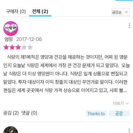
민주적인 푸드 시스템을 위한 다양한 실천들을 소개한다. 반다나 시
구매자 (0)
전체 (2)
바의 연구와 실천을 대표하는 것이 각각 이른바 ‘녹색혁명’에 관한 연
구와 ‘나브다니야’ 운동이다. 시바에 따르면, 녹색혁명이란 인도에 도
메뉴
입된 화학물질 기반의 농업 모델에 붙여진 잘못된 이름이다. 전쟁 무
엄띵
2017-12-06
기를 생산했던 화학기업들이 2차대전 후 화학비료라는 새로운 시장
을 개척했으며, 1960년대 중반에 녹색혁명이라는 이름으로 ‘종자?
식량의 제1목적은 영양과 건강을 제공하는 것이지만, 어찌 된 영문
화학물질’ 패키지를 남반구 국가들에 수출했다는 것이다. 녹색혁명이
인지 오늘날 식량은 세계에서 가장 큰 건강 문제가 되고 말았다. 오늘
식량문제를 해결했다는 신화가 만들어졌지만, 시바는 현실은 다르다
날 식량은 더 이상 영양원이 아니다. 식량은 일개 상품으로 변질되고
고 말한다. “펀자브의 녹색혁명이 남긴 것은 사막화되다시피 한 토양,
말았다. 투자 대상이자 이익 창출의 대상인 무언가로 말이다. 이러한
고갈된 대수층, 생물다양성의 손실, 농가 부채, 살충제 탓에 암에 걸린
현실은 세계 곳곳에서 식량 가격 상승으로 이어지고 있고, 사회 불안
환자들을 라자스탄으로 태워 가는 ‘암 기차’였다.” 오늘날에는 GMO
을 야기하고 있다. 또한 오늘날 산업 패러다임은 생태 패러다임과 깊
를 기반으로 하는 2차 녹색혁명이 진행 중인데, 시바에 따르면 이로
더보기
은 갈등 관계에 있고, 착취의 법칙은 반환의 법칙과 대립하고 있다. 이
인해 이득을 얻는 것은 오직 기업들뿐이다. ‘나브다니야’는 반다나 시
공감 (
2
)
댓글 (0)
는 경제 · 문화 · 지식을 아우르는 패러다임 전쟁이며, 이 전쟁이야말
바가 1987년에 종자 보존, 생물 다양성 보호, 생태농법 보급을 목표
로 오늘날 우리가 직면한 식량 위기의 근원이다. 식량을 생산하는 주
로 조직한 공동체이자 운동이다. 시바는 1994년부터는 고향인 둔 밸
체는 토양, 종자, 태양, 물, 농민이며 이 요소들은 모두 상호 작용을 한
리에서 나브다니야 농장을 시작했다. 100개 이상의 마을에 여성들이
메뉴