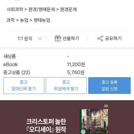
사회과학
>
환경/생태문제
>
환경문제
과학
>
농업
>
생태농업
선물하기
공유하기
새상품
-
eBook
11,200원
중고상품 (22)
5,760원
중고
중고
중고 등록
알라딘에 팔기
회원에게 팔기
알림 신청