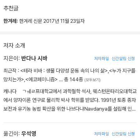
이라는 미래를 설계하는 데 쏟기로 하자. 세계화된 농업과 그것의 전
추천글
쟁 도구들을 통해서 지구 자연에 전쟁을 선포하는 것이 아니라, 어머
니 지구와 함께 일하며 우리의 토양과 씨앗과 생물 다양성을 보호하
한겨레:
한겨레 신문 2017년 11월 23일자
기로 하자.”
저자 소개
지은이:
반다나 시바
저자파일
신간알림 신청
최근작 :
<테라 비바 : 생물 다양성 운동 속의 나의 삶>
,
<누가 지구를
망치는가>
,
<에코페미니즘>
… 총 144종
(모두보기)
캐나다 ㅤㄱㅞㄹ프대학교에서 과학철학 석사, 웨스턴온타리오대학교
에서 양자이론 연구로 물리학 박사 학위를 받았다. 1991년 토종 종자
보전과 유기농 농법 확산을 위한 나브다냐Navdanya를 설립해 인도
16개 주 60여 지역에 종자 은행을 개설하고, 100만 명의 농부들과
함께 유기농 농사를 일으키고 있다. 나브다냐의 정신은 세계 환경, 농
옮긴이:
우석영
저자파일
신간알림 신청
업, 생물 다양성 분야에 막대한 영향을 미치고 있으며, 그의 운동은 세