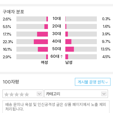
생태사상가?운동가인 반다나 시바의 신간 《이 세계의 식탁을 차리는
구매자 분포
이는 누구인가》는 음식에 대한 총체적이고 통합적인 시각에 기초해
10대
0.3%
2.6%
음식과 농업을 둘러싼 지식과 사유와 실천의 패러다임 전환을 주장하
20대
1.6%
5.5%
는 책이다. 세계화와 GMO에 반대하며 경제 정의, 식량 정의, 젠더 정
30대
3.9%
17.1%
의를 옹호해온 수십 년 동안의 지적?실천적 역량의 결정체라고 할 수
40대
있는 이 책에서 시바는 ‘착취의 법칙에 기초한 산업 패러다임’ 대 ‘반
9.7%
22.3%
환의 법칙에 기초한 생태 패러다임’의 전쟁이야말로 오늘날 우리가
50대
13.5%
16.1%
직면한 식량 위기의 근원이라고 지적한다. 탐욕과 이윤을 동력으로
60대
4.5%
2.9%
여성
남성
하는, 화학비료와 GMO 등에 의존하는 세계화된 산업농이 자연의 상
호 연결성과 생물 다양성에 기초한 소농을 파괴함으로써 식량과 농업
시스템의 붕괴를 가져왔다는 것이다. 이로 인해 현재의 푸드 시스템
100자평
게시물 운영 원칙
은 지속 가능성, 정의, 평화 같은 중요한 모든 기준에서 볼 때 심각하
게 고장 나 있다. 이 책은 폭력적인 산업 패러다임에서 토양과 동식물
카테고리
과 인간의 건강을 증진하는 생태 패러다임으로 전환하는 것만이, 산
업화?세계화된 푸드 시스템에서 생태 친화적이고 인간 친화적인 푸
드 시스템으로 전환하는 것만이 지구의 안녕과 사회의 안전을 지키는