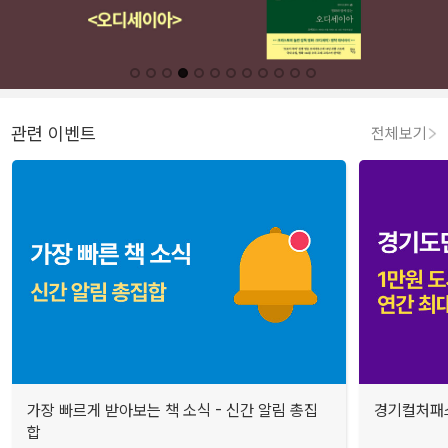
관련 이벤트
전체보기
가장 빠르게 받아보는 책 소식 - 신간 알림 총집
경기컬처패스
합