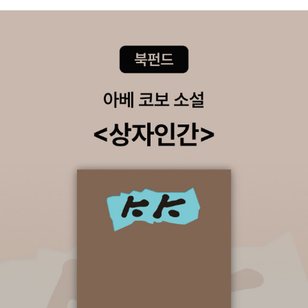
리 민중사를 읽으시라 권하고 싶다니. 그러게. 사실 지금의 나로서는
체제 이념 대결의 지형을 따라 나뉜 거라고 봅니다. 친북이냐 반북이
으로 재배하는 작물뿐만 아니라 이제까지 재배하던 것과는 다른 작물
는 대규모 산업농보다 오히려 더 많은 식량을 생산한다. 농민은 식물
그냥 정신줄 놓고 있지만. 히브리 민중사라니. 그것도 문익환 목사님
냐, 친미냐 반미냐 하는. -심상정, p.174-175주권자의 삶을 이해하
도 재배할 수 있었는데, 시간을 새롭게 활용하고 지역 내 보호 구역에
을 번식시키는 자, 종자를 보존하는 자, 토양을 보존하고 만들어내는
이 쓰셨던. 발부리 아래의 돌.1977년 발생한 재일교포 간첩단 조작
고, 비전을 제시함을써 지지 기반을 갖추고, 이념과 노선을 갖춘 정당
사는 아메리카 토착민과 새롭게 관계를 맺음으로써 가능한 일이었다.
자, 물을 보호하고 수호하는 자다. 농민은 식량을 생산하는 자다. 오늘
사건의 피해자인 고 김추백씨의 딸이 쓴 글.사건의 피해자이기도 한
체제가 아니었습니다. 국가가 만든 정당과 그 반대당으로 출발해서,
과거 자동차 산업의 수도였던 디트로이트 에서도 같은 일이 일어났
날 세계의 소농은 세계 자원의 30%만 사용하면서도 세계에 필요한
저자가 진실을 찾기까지의 여정을 되새기고 기록한 역사적 사실이자
오히려 시대 변화와 국민의 요구를 포획하는 방식으로 여기까지 왔습
고, 샌프란시스코 역시 마찬가지였다. <샌프란시스코 도시 농업연합
식량의 70%를 공급하고 있다. 여기에 크고 작은 텃밭들을 추가한다
간첩단으로 몰려 세상을 등지거나 핍박을 받아야 했던 아버지들에 대
니다. -심상정, p.175많은 국민이 정권이 바뀌어도 삶이 크게 달라지
>회장인 모하메드 누루는 '우리는 하나의 개별적인 문제가 아니라 전
면, 사람들의 입으로 들어가는 식량의 대부분이 작은 규모의 땅에서
한 이야기. 그러고보니 오래전에 내가 아는 신부님께서도 몇십년만에
지 않는다는 불신을 갖고 있습니다. 민주당과 액면가 정책으로 보면
체적인 순환 구조를 다루고 있다'고 말했다. -P.258《내일》에는 지역
재배된다는 것은 한층 더 분명해진다. 식량 문제에 관해서라면 생태
간첩조작 사건에 연루된 본당 신자의 무고함이 밝혀져 그의 무죄에
많이 비슷한데 왜 정의당은 정의당대로 따로 정치를 하느냐고 물으
농업의 사례들이 나온다. 어제는 잠깐 영국 토드모던의 <놀라운 먹거
학적·문화적으로뿐만 아니라 경제적으로도 작은 것이 크다. # 우리를
대한 진상규명을 위해 집유도 받고 그러셨던 것이 완전무죄방면되었
면, 저는 이렇게 대답합니다. 국가 비전이 다르다고. 우리는 개별적인
리>프로젝트에 대한 부분을 보게 됐다. '팜'과 '메리'는 지구환경 강연
먹여 살리는 것은 종자 독재가 아니라 종자 독립이다. 씨앗은 푸드 시
다는 이야기를 들었었는데. 하긴 집에만 오면 게으름에 빠져 누워 잠
낱개의 복지 정책에 주목하지 않습니다. 우리는 공동체의 선택으로
회에 갔다 익히 알고 있던 자원고갈 문제에 대해 듣게 됐고, 우리가 지
스템의 첫 번째 연결점이다. 씨앗이 없으면 식량도 없다. 씨앗이 다양
자고 어머니가 만들어주신 만두를 먹거나 계란 프라이를 엄청 먹어대
복지국가 모델을 우리의 미래로서 선택하고자 하는 정당입니다. -심
구를 구하는 거창한 데까지 나아가진 않더라도 우리 동네에서 시작해
하지 않으면, 생명체의 건강에 꼭 필요한 식량과 영양도 다양할 수 없
던 오래비도 간첩조작사건과 관련하여 경찰조사가 있었다고 하니, 나
상정, p.177유럽 사람들은 노동당이나 시민당이 집권했을 때 어떤 정
우리 아이들의 먹거리 문제에 대해서는 대책이 있어야 하지 않겠냐,
다. 씨앗의 다양성이 사라지면, 기후 혼돈과 기후 불안정성의 시대에
는 그때부터 간첩사건이 터지면 무조건 의심부터 했다. 집으로 전화
치가 펼쳐지리라 예상합니다. 이들의 가치나 비전이 무엇이고, 현안
라는 생각을 하게됐고 그래서 혹시 같이할 사람이 있지 않을까 싶어
기후 회복력도 있을 수 없다. 수천 년간 자유롭게 진화해오며 지구 생
가 걸려오고 한참 후 뉴스에 대대적으로 보도가 되었는데 그걸 어떻
에 대해서 어떤 정책이 나올지를 짐작할 수 있죠. 물론 그때그때 상황
주민회의를 열었는데 60명이나 참석했다는 거다. 팜과 메리는 한 다
명의 다양함과 풍부함을 제공해온 씨앗을 기업들이 사유화하고 있다.
게 믿을수가 있겠는가. 우리 오래비가 그 조작사건의 희생자가 될뻔
에 따른 정책이 더 구체화될 수는 있겠지만 대략적으로 방향성을 알
섯명 쯤 오지 않을까 했는데 60명이나 와서 너무 놀랐다고 했다. 이
이윤을 위해 종자를 통제하고 개조하고 유전적으로 변형시키는 글로
했는데 말이다. 얼마전 친구가 영화를 보고 왔다고 한다. 영화
기에 유권자들은 자신의 상황에 맞게 선택을 합니다. 그런데 우리 정
들은 거리마다 정원과 텃밭을 만들기로 한다. 병원, 기차역, 경찰서
벌 기업 10곳이 230억 달러 규모에 달하는 세계 상업종자 교역량의