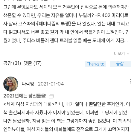
그런데 무엇보다도 세계의 모든 거주민이 전적으로 돈에 의존해야만
난다. 벌, 나비, 곤충, 새는 꽃에서 꽃으로 꽃가루를 옮겨 식물을 수
양성과 소농들의 지혜라고. 화학비료와 농약, 단일경작, 종자 독재에
생존할 수 있다면, 우리는 자유를 얼마나 누릴까? -P.402 마리아로
정시키고, 그럼으로써 식물의 재생산을 가능케 한다. 이 꽃가루 매개
기초한 대규모 산업농은 세계를 부양하는 것이 아니라 위협하고 있다
사 달라 코스따의 《페미니즘의 투쟁》을 다 읽었다. 읽는 내내 그리고
자들이 없으면 대부분의 식물은 재생산을 할 수 없을 것이고, 식물이
고. “30여 년의 연구와 삶의 경험은 내게 한 가지 진실을 가르쳐주었
다 읽고나서도 너무 좋고 뭔가 막 내 안에서 꿈틀거림이 느껴진다. 7
재생산을 못하면 우리의 식량 공급도 위태로워질 것이다. 씨앗의 싸
다. 식량 문제의 해답은 산업농이 아니라 농생태학에, 생태농업에 있
월이었나, 주디스 버틀러 젠더 트러블 읽을 때는 도대체 이게 지금을
이클은, 숲속 나무의 경우든 우리의 식량을 만들어내는 작물의 경우
다.” 반다나 시바는 이러한 패러다임 전환해 기초해 농생태학이 발전
살아가는 여성에게 어떤 의미가 있나, 어떤 도움이 되나 싶어 물음표
든, 수분의 사이클에 의존한다. 농업과 식량에 사용되는 농약은 농장
시킨 실천들, 즉 이 세계를 먹여 살리는 주체를 구체화한다. # 지금 우
더보기
천개 되었었고 그래서 굳이, 부러 의미를 찾아야만 했다. 내가 이 책을
에서 일하는 사람들, 소비자들, 어린이들, 나비들과 벌들 역시 죽인다.
리를 먹여 살리는 것은 화학비료가 아니라 살아 숨 쉬는 토양이다. 화
공감 (
31
)
댓글 (17)
읽는 행위에 어떤 의미가 있을 것이다, 어떻게든 영향을 미칠것이다,
나브다니야 보고서 [우리 음식 안의 독]은, 암과 같은 질병의 유행과
학비료에 기초한 세계 농업 시스템에서 매년 240억 톤의 비옥한 토
하는. 그렇지만 버틀러의 주장들에 동의하지 못하는 부분들이 있었고
농업에 쓰이는 농약 사이에는 분명한 관련이 있음을 보여준다. 소위
양이 사라지고 있으며, 토질 악화는 청정수 감소, 기후변화, 식량불안,
(드랙이 젠더정체성을 전복하는 대표존재라고 하는 거에 나는
녹색 혁명의 땅이자 농약이 매일 대량 사용되는 곳인 펀자브 지역은
그리고 빈곤의 가능성을 증대시키고 있다. 비옥한 토양이 식량 생산
다락방
2021-01-04
메뉴
읭??????????????? 되어버림 -.-), 주디스 버틀러의 이 책 안에
암 발생률이 터무니없이 높다. 이제까지 7,000종이 넘는 생물들이
의 기초다. 비옥한 토양을 만들어내는 것은 군집의 형태로 토양 내 먹
2021년에는 당신들을!
담긴 생각과 주장들이 현재의 여성들에게 도대체 어떻게 가 닿아 어
인류를 먹여 살려왔다. 이는 지구 내 생물 다양성의 정도를 알려주는
이 그물을 구성하는, 무수히 많은 토양 유기체들이다. 생물 다양성, 그
<세계 여성 지성과의 대화>라니, 내가 얼마나 끌릴만한 주제인가. 이
떤 영향을 주느냐고 물었을 때 삶에 도움이 된다는 생각이 전혀 들지
놀랄만한 지표다. 다양한 생물이 참여하는 농업 생태계에서는 수없이
리고 유기 물질이 풍부한 토양은 기후 적응과 수자원 보존을 위한 최
책 출간되지마자 사뒀다가 이제야 읽었는데, 어쩌면 그 당시에 읽었
않는것이다. 그런데!! 마리아로사 달라 코스따 읽으면서는 완전히, 완
많은 곤충들이 우리가 키우는 작물의 수분을 담당하고 우리에게 먹을
고의 방책이기도 하다. 물은 살아 활동하는 토양에 꼭 필요한데, 유기
다면 달랐을까. 지금 읽는 이 책는 그렇게까지 좋진 않았다. 이 책속의
전히 다른 느낌이었고 너무나 충만하게 충족되는 느낌인것이다.196
거리를 제공해준다. 익충들은 자연의 해충 / 포식자 균형을 유지시키
농법은 유기물 재순환을 통해 토양의 보수력을 키워 물을 보존한다.
인터뷰이들, 여성 지성들의 대화들에도 전적으로 고개가 끄덕여지지
0-1970년대의 여성들의 살아남고자 하는 투쟁, 가사노동과 재생산
며 해충을 억제한다. 곤충보다도 수가 더 많은 토양 내 유기체들은 토
이런 토양은 스펀지같이 되어 더 많은 물을 흡수하고 이로써 농업용