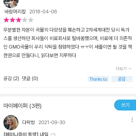
다. 식량의 몸을 채우는 것은 생태적 관계들이며, 식량을 생산해내는
운영하는 종자은행을 만들어 3천 종이 넘는 쌀 품종을 보존하는 등
바람머리칼
2018-04-06
이러한 생태적 상호 작용과 상호 연결성에 관한 과학과 지식을 우리
나브다니야는 소농들과 함께 지구 자연과 화해하는 식량?농업 시스
는 농생태학이라고 부른다. 지금 우리를 먹여 살리는 것은 농생태학
템을 실천하고 있다. 이들의 활동은 생물 다양성 기반의 생태농업이
무분별한 자본이 곡물의 다양성을 훼손하고 2차세계대전 당시 독가
이다. 지금 우리에게 필요한 건 패러다임 전환, 권력 전환이다. 기업
토양의 비옥도를 높이고 온실가스를 감축하면서 건강하고 풍요로운
스를 생산하던 회사들이 비료회사로 탈바꿈했으며, 비료에 더 의존적
의 탐욕이 만들어낸 산업농은 우리에게 지속 가능성과 건강을 보장하
먹을거리를 생산할 뿐 아니라 농가 소득 증대에도 유리하다는 사실을
인 GMO곡물이 우리 식탁을 점령하였다 ㅠㅜ이 세줄이면 될 것을 책
지 않으며, 보장할 수도 없다. 반면 우리는 농생태학으로 전환할 수는
보여준다. 반다나 시바는 나브다니야를 비롯해 세계 곳곳에서 일어나
한권으로 만들다니, 읽다보면 지루하다
있다. 종자를 보존하고 토양의 생명을 되돌려주고 생물 다양성을 더
고 있는 새로운 푸드 시스템의 움직임을 제시하면서, 세계 식량의 7
욱더 풍요롭게 만들고 소농과 여성들을 보호함으로써, 우리는 스스로
0%를 생산하는 소농들에게 권력을 이동시켜야 하며, 종자 독립과 생
더보기
의 힘으로 우리의 식탁을 풍성하게 차릴 수 있다. 생명을 지탱시키는
태농법을 실천할 기회와 권리가 실질적으로 농민들에게 주어져야 한
공감 (
2
)
댓글 (0)
하나의 농생태계 안에는 세 가지 경제가 공존한다. 자연의 경제, 인간
다고 이야기한다. 이러한 권력 전환을 통한 ‘푸드 민주주의’는 농지와
의 경제, 시장의 경제가 그것이다. 이 경제들은 함께 지속 가능성의 경
생태계의 지속 가능성에 기여함으로써 ‘지구 민주주의’의 확립으로
제를 구성한다. 자연의 경제는 다양한 생물, 비옥한 토양, 보존된 물
이어질 것이다. 그렇다면 정말 지금 이 세계의 식탁을 차리고 있는 이
쓰기
마이페이퍼 (3편)
을 포함하는데, 이것들은 모두 농업의 생태적 토대가 되어준다. 인간
는 누구인가? 오늘과 내일의 세계를 누가 먹여 살릴 것인가? 반다나
의 경제는 살림 유지의 경제로서, 여기서는 사회 공동체들이 필요 물
시바는 이 질문에 분명하게 답한다. ‘푸드’가 생명의 그물이고 ‘세
다락방
2021-09-30
메뉴
자를 생산하고 서로를 돌본다. 그리고 마지막으로 시장의 경제에서는
계’가 가이아(다채로운 존재와 생태계 그리고 여러 민족과 문화로 활
[페미니즘의 투쟁] 내일
법인 기업이 아니라 진짜 인간들 사이에서 교환과 상호 작용이 일어
력이 넘치는 어머니 지구)라면, 이 세계를 먹여 살리는 것은 생물 다