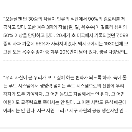
문이다. 음식에 관한 질문은 앞으로 인류가 지구 공동체의 구성원으
로서 살아갈 것인지, 아니면 농업의 생태적 토대를 파괴하며 스스로
를 자멸의 길로 몰아갈 것인지를 묻는 생태적 질문이기도 하다. 음식
“오늘날엔 단 30종의 작물이 인류의 식단에서 90%의 칼로리를 제
에 관한 질문은 또한 우리의 식문화, 우리의 정체성, 그리고 우리의 장
공하고 있다. 또한 겨우 3종의 작물(쌀, 밀, 옥수수)이 칼로리 섭취의
소 감각과 토박이성에 관한 문화적 질문이기도 하다.”
50% 이상을 담당하고 있다. 20세기 초 미국에서 기록되었던 7,098
종의 사과 가운데 96%가 사라져버렸다. 멕시코에서는 1930년에 보
고된 모든 옥수수 종자 중 겨우 20%만이 남아 있다. 생물 다양성의
급속한 붕괴는, 농지를 식량 생산의 그물, 생명의 그물로 인식하지 않
고 상품 생산을 위한 공장으로 인식하는 푸드 시스템 아래서 일어났
다. 이 공장들은, 한때 전쟁을 위해 고안되었고, 수천 년간 우리의 지
“우리 자신이 곧 우리가 보고 싶어 하는 변화가 되도록 하자. 독에 물
구에서 번성해온 다양한 생물 종들을 파괴하고 있는 화학 물질에 의
든 푸드 시스템에서 생명력 넘치는 푸드 시스템으로의 전환에 우리
존해 운영된다. 생물 다양성이 생태계들의 안정성과 생태학적 기능들
각자가 모두 기여하자. 그 어떤 농민도 자살해서는 안 된다. 그 어떤
을 강화하는 반면, 유기체 집단?종?유전자의 감소는 전체 유기체 군
어린이도 굶주림으로 죽어서는 안 된다. 그 어떤 사람도 음식 때문에
집들의 효율성과 회복력을 약화시킨다.”
아파서는 안 된다. 지구 자연 그리고 지구 자연의 공동 생산자인 인류
는 훌륭하고 건강한 식량을, 전체를 먹일 수 있을 만큼 충분히 공급할
수 있다. 이제 우리 자신의 집합적 창조 에너지를 지구를 돌보는 식량