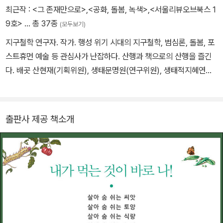
계인의 지속적인 연대를 이끌고 있다. 유엔의 여러 기구에서 자문을
최근작 :
<그 존재만으로>
,
<공화, 돌봄, 녹색>
,
<서울리뷰오브북스 1
하며, 스페인 사파테로 전 총리의 과학위원, 부탄의 정부 주도 100퍼
9호>
… 총 37종
(모두보기)
센트 유기농업 전환 핵심 자문을 맡고 있다.
지구철학 연구자. 작가. 행성 위기 시대의 지구철학, 범심론, 돌봄, 포
스트휴먼 예술 등 관심사가 난잡하다. 산행과 책으로의 산행을 즐긴
다. 배곳 산현재(기획위원), 생태문명원(연구위원), 생태적지혜연구
소(학술위원), 생명학연구회, 동물권연구변호사단체 PNR 등에서 활
동하고 있다. 《공화, 돌봄, 녹색》(공저), 《기후 돌봄》(공저), 《기후위
기행동사전》(공저), 《불타는 지구를 그림이 보여주는 것은 아니지
출판사 제공 책소개
만》, 《동물 미술관》, 《철학이 있는 도시》, 《걸으면 해결된다》(공저),
《낱말의 우주》 등을 썼다.