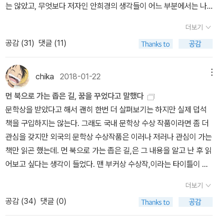
는 않았고, 무엇보다 저자인 안희경의 생각들이 어느 부분에서는 나
노동을 거부하는 투쟁에 대한 기록을 읽을 때에도 지금의 현실과 비
양의 생명과 비옥함을 만들어낸다. 풍부하고 건강한 먹을거리를 제공
수 사용량을 줄이고 기후변화 회복력에 기여한다. “건강한 흙이 건강
랑 어긋나는 지점들이 있어서 좀 불편하기도 했다. 생각이 다른거야
교하면서 읽는 것 자체로 흥분했었는데, 뒷부분은 뜻밖에 토지와 식
하는 것은 비옥하고 건강한 토양이다. 여러 생물이 참여하는 농장이
한 식물을 생산한다.” # 지금 우리를 먹여 살리는 것은 독과 살충제가
더보기
어쩔 수 없다. 나는 당신이 아니고 당신도 내가 아니니. 그러나 세상을
량에 대해 얘기한다. 자본주의 체제하에서는 빈곤한 자들이 더이상
나 생태계나 지구에서 먹이 그물인 곧 생명의 그물이다.
아니라 꽃가루 매개자들이다. 벌과 나비 같은 꽃가루 매개자들은 한
공감 (
31
)
댓글 (11)
보는 눈이나 관점, 기준이 나랑 다르다고 해도 만약 내 친구였다면 어
살아남을 수 없다는 것, 우리는 우리의 식량을 자급할 수 있어야 한다
식물에서 다른 식물로 꽃가루를 옮기며 이 과정에서 식물을 수정시킨
땠을까, 라는 생각을 해보게 되었는데, 그렇다고 하면 나는 아마 그 친
는 것, 그런데 선진국의 대기업들은 살아남고자 하는 그들을 가로막
다. 아인슈타인이 “마지막 벌이 사라질 때 인류도 사라질 것”이라고
구를 '이런식으로 나랑 관점이 다르다니 절교하겠어' 하진 않겠지만,
chika
2018-01-22
메뉴
고 있다는 것들을 이야기해주는 거다. 이 지점에 대해서는 몇달전 여
얘기했듯, 꽃가루 매개자들이 없다면 식물은 자기를 재생산할 수 없
이렇게 모르는 사람의 책으로 보는 것은 좀 불편한 지점이 있더라.'케
성주의 책 같이읽기 도서였던 '마리아 미즈'와 '반다나 시바'의 책 《에
고, 식물이 재생산을 못하면 식량 공급이 위태로워진다. 2차대전 당
먼 북으로 가는 좁은 길, 꿈을 꾸었다고 말했다
이트 피킷'의 얘기를 좀 더 듣고 싶다고 생각했다. 사회경제적 불평등
코 페미니즘》에서도 읽었던 이야기라 쑤욱 쑤욱 잘도 들어왔다. 선진
시 화학전을 위한 실험실에서 탄생해 전후 새로운 시장을 개척한 유
문학상을 받았다고 해서 괜히 한번 더 살펴보기는 하지만 실제 덥석
이 국민의 건강에 어떤 영향을 미치는지를 연구한다는데, 일전에도
국의 대기업이 들어와 토지를 소유하고 그 땅의 사람들을 빈곤하게
해생물억제제(농약)는 인간을 비롯해 표적으로 삼지 않은 수많은 유
책을 구입하지는 않는다. 그래도 국내 문학상 수상 작품이라면 좀 더
어딘가에서 타인과 좋은 관계를 맺는 사람들이 감기에 덜걸린다는 연
만드는 일들, 화학 비료를 써서 건강을 해치고 식물의 유전자를 조작
기체들에게도 독성을 발휘한다. 해충을 박멸하겠다고 죽음의 물질을
관심을 갖지만 외국의 문학상 수상작품은 이러나 저러나 관심이 가는
구결과를 보았던 터라, 아주 흥미롭게 읽힐 것 같은거다. 케이트 피킷
하는 것까지. 결국 그로 인해 사람들이 죽어나가는 일들. 마리아로사
끌어들여 불균형을 심화할 것이 아니라 꽃가루 매개자들과 해충의 자
책만 읽곤 했는데. 먼 북으로 가는 좁은 길,은 그 내용을 알고 난 후 읽
은 내가 모르는 사람이었는데 이 책 덕분에 궁금해졌다. <오늘부터의
달라 코스따는 이 일들에 대해 심각하고 진지하게 생각하고 그래서
연적 균형을 복구해야 한다. 그리하여 우리의 먹을거리가 가진 영양
어보고 싶다는 생각이 들었다. 맨 부커상 수상작,이라는 타이틀이 그
세계> 보고 싶다고 계속 생각하고 있었는데, 이렇게 사야 할 때가 왔
반다나 시바를 만나 앞으로 어떻게 해야할지 의논하기도 한다. 에코
과 건강, 생태계들 내의 지속 가능한 삶을 복구해야 한다. # 지금 우리
에 한 몫을 더했는지는 나도 알수없다. 이 책을 광고하는데는 분명 한
는가.. 무엇보다 <불평등 트라우마> 궁금하다. '에바 일루즈'야 말로
더보기
페미니즘을 읽기 전에는 읽어야 할 것 같으니 읽어보자 라는 마음이
를 먹여 살리는 것은 독성 어린 단일 경작이 아니라 생물 다양성이다.
몫을 크게 했겠지만. 꿈을 꾸었다고 말했다, 역시 그런 의미에서 그냥
이 책에서 보고 오오 궁금해 궁금해 하고는 얼른 책들을 검색해 장바
공감 (
34
)
댓글 (0)
었는데, 읽으면서 내가 에코 페미니즘의 영향을 생각보다 많이 받는
7천 종이 넘는 생물이 인류를 먹여 살려왔지만, 오늘날엔 단 30종의
스치고 넘겨버렸을지 모르는 작품을 한번 들춰보게는 하고 있다. 춥
구니에 넣었다. 자본주의와 사랑에 관해 많은 책을 쓴 것 같은데, 아아
다는 것에 내 자신에게 놀랐다. 나는 이 책의 공저자 중 한 명인 반다
작물이 인류의 식단에서 90%의 칼로리를 제공하며, 3종의 작물(쌀,