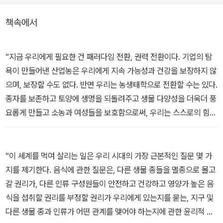
가능한 미래를 위한 절대 과제이다.
책속에서
그렇다면 정말 지금 이 세계의 식탁을 차리고 있는 이는 누구인가?
오늘과 내일의 세계를 누가 먹여 살릴 것인가? 반다나 시바는 이 질
“지금 우리에게 필요한 건 패러다임 전환, 권력 전환이다. 기업의 탐
문에 분명하게 답한다. ‘푸드’가 생명의 그물이고 ‘세계’가 가이아라
욕이 만들어낸 산업농은 우리에게 지속 가능성과 건강을 보장하지 않
면, 이 세계를 먹여 살리는 것은 생물 다양성, 그리고 소농들의 지혜라
으며, 보장할 수도 없다. 반면 우리는 농생태학으로 전환할 수는 있다.
고. “30여 년의 연구와 삶의 경험은 내게 한 가지 진실을 가르쳐주었
종자를 보존하고 토양에 생명을 되돌려주고 생물 다양성을 더욱더 풍
다. 식량 문제의 해답은 산업농이 아니라 농생태학에, 생태농업에 있
요롭게 만들고 소농과 여성들을 보호함으로써, 우리는 스스로의 힘으
다.” 반다나 시바는 이러한 패러다임 전환해 기초해 농생태학이 발전
로 우리의 식탁을 풍성하게 차릴 수 있다. 우리의 아름다운 지구를 궁
시킨 실천들, 즉 세계 부양의 주체를 일곱 가지로 구체화한다.
핍한 지구로 만드는 활동을 이제는 멈춰야만 한다. 희망의 씨앗을 뿌
릴 수 있는지 아닌지는 순전히 우리 손에 달려 있다. 지구와 지구에 사
“이 세계를 먹여 살리는 일은 우리 시대의 가장 근본적인 질문 몇 가
는 모든 사람들의 건강과 안녕을 위해 작동하는 푸드 시스템을 위한
지를 제기한다. 음식에 관한 질문은, 다른 생물 종들을 멸종으로 몰고
희망의 씨앗 말이다.”
갈 권리가, 다른 인류 구성원들이 안전하고 건강하고 영양가 높은 음
식을 섭취할 권리를 부정할 권리가 우리에게 있는지를 묻는, 지구 및
다른 생물 종과 인류가 어떤 관계를 맺어야 하는지에 관한 윤리적 질