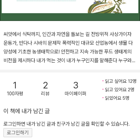
씨앗에서 식탁까지, 인간과 자연을 돌보는 길 전방위적 사상가이자
운동가, 반다나 시바의 문제작 폭력적인 대규모 산업농에서 생물 다
양성에 기초한 농생태학으로! 안전하고 지속 가능한 푸드 생태계의
비전을 제시하다 내가 먹는 것이 내가 누구인지를 말해준다 누구와
무엇을 어떻게 먹고 살아야 할까? 먹는 것, 먹는 일, 그리고 먹는 인간
을 둘러싼 생명의 그물을 성찰하다 우리의 식탁이 위협받고 있다. 20
읽고 싶어요 12명
1
2
3
17년 여름의 살충제 계란 파동에서 다시 확인했듯, 공기와도 같은 우
읽고 있어요 2명
100자평
리뷰
마이페이퍼
리의 삼시세끼가 안전하지 않다. 농수산물 안전성 조사를 확대하겠다
읽었어요 5명
는 대책이 대통령 시정연설에 포함된 것도 이러한 밥상의 공포를 반
이 책에 내가 남긴 글
영한 것일 테다. 그런데 지금 우리가 직면한 ‘먹는다는 것’의 문제는
유해물질 규제 같은 안전 관리의 문제를 넘어선다. 그것은 음식과 이
로그인하면 내가 남긴 글과 친구가 남긴 글을 확인할 수 있습니다.
세계를 대하는 패러다임의 문제이자, 일상생활에서 거시적인 권력관
로그인하기
계까지를 포괄하는 식량 민주주의의 문제다. 인도 출신의 세계적인