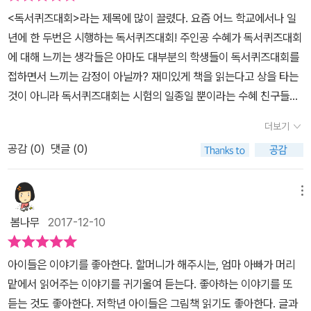
해 당당하게 외치기도 하면서 자신도 모르게 한뼘 성장하는 것이다.
khoneybee
<독서퀴즈대회>라는 제목에 많이 끌렸다. 요즘 어느 학교에서나 일
님은 억지로 책을 읽게 하지않고 흥미를 유발하며 수혜의 수준에 맞
학교에 있는 우리 아이들이 그저 학교 안에서 시키는대로 흘러가는
년에 한 두번은 시행하는 독서퀴즈대회! 주인공 수혜가 독서퀴즈대회
는 책을 골라준다.망설이다가 결국 책을 읽게 되는 주인공...주희의 수
것이 아니라 수혜처럼 도전하고 좌절하고 외치면서 성장해나갔으면
에 대해 느끼는 생각들은 아마도 대부분의 학생들이 독서퀴즈대회를
첩을 읽었기에 등장인물들을 알고 있었고, 그래서 더욱 재미나게 책
하는 바람이 든다. 아, 우선 이 책을 읽으면서 먼저 공감하고 대리만족
접하면서 느끼는 감정이 아닐까? 재미있게 책을 읽는다고 상을 타는
을 읽게 되었음을 알게되면서 책을 보면 등장인물 소개가 왜 먼저 나
도 느낄 수 있으면 좋겠다.
것이 아니라 독서퀴즈대회는 시험의 일종일 뿐이라는 수혜 친구들의
오고 책의 내용이 뒤에 나오는지도 파악하게 된다.그리고 주희가 선
말에서 공감했다. 책을 한 두번 읽는 것으로는 독서퀴즈대회 상장을
정도서에 관해 슬며시 흥미를 유발해주고 수혜는 선정도서 6권을 다
더보기
받을 수 없을 것이고, 권장도서를 반복해서 읽으면서 거의 외우다시
읽게 된다.읽으면서 책의 재미를 알아가는 주인공을 보니 우리 아이
공감 (
0
)
댓글 (0)
피 해야 상을 받을 수 있을 것이기 때문이다. 다만, 선생님들이 권해주
들에게도 흥미유발을 먼저 해줘야겠구나 싶어진다.좋은 책을 읽으면
시는 좋은 책을 읽어보는 기회로 삼고, 독서의 즐거움을 느껴보는 기
읽는 힘, 생각하는 힘, 쓰는 힘 등 아이들에게 필요한 것들이 길러지게
회가 될 수 있도록 하는 독서퀴즈대회의 취지는 참 좋다. 수혜도 결국
된다.백권의 흥미위주의 책보다는 한권의 양서가 아이들에게 더욱 필
메뉴
은 친구의 암기수첩을 외우기보다는 재미없어보이던 퀴즈대회 권장
요하다고 생각한다.그렇기에 우리 아이들에게 이 책을 읽어보고 양서
봄나무
2017-12-10
도서를 한권 한권 읽다보니, 책을 읽는 즐거움과 다 읽고나서는 어려
를 읽어야 하는 이유를 알려주고 싶다.그리고 점점 고전을 읽을 수 있
운 고전 명작을 읽었다는 뿌듯함을 느끼게 된다. 독서퀴즈대회를 하
도록 흥미를 유발해주고 수준에 맞는 책을 고르도록 해야겠다.굳이
아이들은 이야기를 좋아한다. 할머니가 해주시는, 엄마 아빠가 머리
기 전에 반 아이들과 함께 이 책을 읽어보면 참 좋을 것 같다. 단지 상
내가 권하지 않아도 이 책을 읽으면 아이들도 고전을 읽어야 하는 방
맡에서 읽어주는 이야기를 귀기울여 듣는다. 좋아하는 이야기를 또
을 받기위한 시험으로서만 생각하던 독서퀴즈대회를 대하는 아이들
법을 알게되니 초등학교 아이들에게 꼭 이 책을 읽도록 권해주고 싶
듣는 것도 좋아한다. 저학년 아이들은 그림책 읽기도 좋아한다. 글과
의 마음 자세가 조금은 달라지지 않을까? 학교에서도 수혜네 학교처
다.