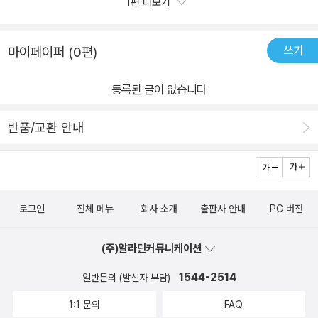
1편 더보기
적으로 어느정도 책을 읽는 습관이 그래도 자리잡혔기 때문인 것 같
긴하다.이번책은 분명 읽으면 재미있을 책인데 일단 읽지를 않고 며
쓰기
마이페이퍼 (0편)
칠 책상위에 그대로 있기에 일단 한 챕터만 읽으라고 했다.그리고 다
음날 한 챕터.근데 한챕터 보다가 재미있어서 좀 더 봤다며 사실을 고
등록된 글이 없습니다
하는 리즈. 봐라. 일단 보면 재밌다고 했잖아. 시간가는줄 모른다고.
그렇게 해서 책을 그다음날 다 읽은 리즈. 재밌단다. 근데 그래서 이런
반품/교환 안내
비슷한 책을 계속 보고 싶다는 말은 없다. 그냥 재미있다 가 끝. 챕터
가 많지만 챕터길이도 길지않고 딱 학교에서 쓰는 쉬운 언어로 쓰인
아주 쉽게 읽을 수 있는책. 그러나 읽고나면 독서에 대해서 생각해 볼
수 있는 책. 영어로 치자면 얼리챕터북정도 되겠다. 주인공은 노수
로그인
전체 메뉴
회사 소개
출판사 안내
PC 버전
혜.금테 두른 상장이 받고 싶은데 그나마 받을 가능성이 가장 높은 독
서퀴즈대회!근데 책들이 자그만치 6권. 그것도 고전들. 읽어봐도 모
(주)알라딘커뮤니케이션
르는 것 투성이인 책.그래서 친구들에게 어떻게하면 독서를 즐겁게
잘 할 수 있는지 묻고다닌다. 근데 돌아오는 대답은! 독서퀴즈대회도
1544-2514
일반문의 (발신자 부담)
시험이다라는것문제는 40문제.아무리 즐겁게 책을 읽어도 당일 기
1:1 문의
FAQ
억이 나지 않으면 틀린다는 것. 책을 읽을 때 공부하듯 밑줄쳐가며