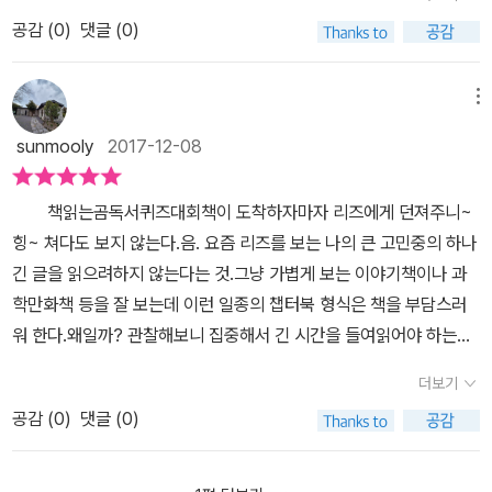
책도 읽는 기회로 삼으라는 말, 선생님도 시험으로 인해 열심히 읽은
수혜는 독서 퀴즈 대회에 나오는 책들을 모두 읽게 되고, 결국 1등까
공감 (
0
)
댓글 (0)
학생이 떨어지는 것에 대해서는 할 말이 없다는 말, 재미있는 책 이야
지는 아니지만 상도 받게 된다. 상을 받고 너무 좋아 상장을 조심스레
기로 수혜의 책에 대한 관심을 이끌어내신 것. 수혜의 생각에 공감을
들고 집에 가는 모습이 너무 귀엽다.이 책은 책을 부담스러워 하는 학
하면서도 올바른 방향으로 끌어주는 그런 말이었다. 독서 퀴즈 대회
메뉴
생이나 상을 받고 싶어 하지만 잘 받지 못하는 학생들이 공감할 만한
에는 장단점이 존재한다. 그로 인해 의견이 분분하지만 독서 퀴즈 대
내용이다. 사실 대부분의 초등학생들 마음이 이럴거라 생각한다. 나
sunmooly
2017-12-08
회의 기본 취지는 좋다는 것에는 모두가 공감할 것이다. 우리의 학교
는 책을 못읽겠어. 상도 못받아. 이렇게 생각하는 친구들은 이 책을 보
가 그 취지를 살리면서도 더 좋은 효과를 끌어낼 수 있는 교육의 방향
고 용기를 가지기를! 이 책은 얇고 글씨도 크고 그림도 예뻐서 초등학
책읽는곰독서퀴즈대회책이 도착하자마자 리즈에게 던져주니~
으로 점점 발전해가길 바란다. 그리고 그 과정에서독서 퀴즈 대회를
생들이 쉽게 읽을 수 있는 책이다.그리고 이 책은 나에게도 아이들은
힝~ 쳐다도 보지 않는다.음. 요즘 리즈를 보는 나의 큰 고민중의 하나
피할 수 없다면 수혜처럼 즐길 수 있길 바란다. 독서 퀴즈 대회로 스트
이야기를 좋아한다는 걸 다시 한 번 깨닫게 해 준 책이었다. 이 책을
긴 글을 읽으려하지 않는다는 것.그냥 가볍게 보는 이야기책이나 과
레스 받는 아이들의 공감을 불러일으키면서도 그 장점도 생각해볼 수
보는 어른들도 아이들에게 이야기의 힘을, 책의 즐거움을 알려줄 수
학만화책 등을 잘 보는데 이런 일종의 챕터북 형식은 책을 부담스러
있게 하는 책이다.
있기를!읽을 수 있다니까. 나는 원래 그런 얘기 좋아해.
워 한다.왜일까? 관찰해보니 집중해서 긴 시간을 들여읽어야 하는데
이런 책은 페이지가 많으니까 긴시간이 걸릴거라는 짐작으로 그 긴
더보기
시간을 들여서 읽기가 싢은 것이었다. 다른 놀게 많은데 긴 시간을 책
공감 (
0
)
댓글 (0)
을 읽어야 한다니.여튼 책을 좋아라하지 않는게 여실히 드러난다는.
딱 자기전에 자기 싫어서 어쩔 수 없이 책을 보는. 근데 또 책을 보면
어쨌건 끝까지 읽고 줄거리도 알고 나름 생각도 하고 뭐~ 요건 후천