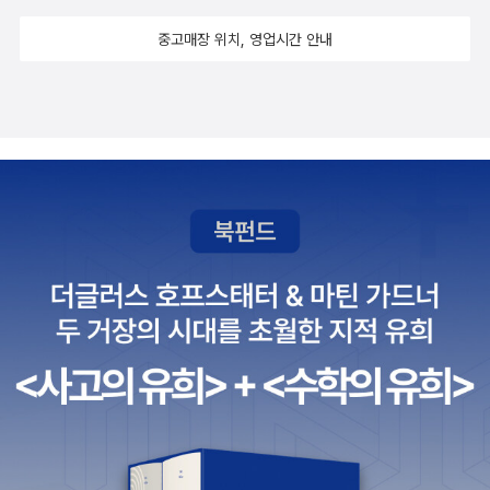
요약정리해서 외워야한다는 것.아! 이부분 읽으면서 리즈 초1,2때 교
중고매장 위치, 영업시간 안내
내 독서퀴즈대회가 떠오르더라구요. 리즈도 책 정말 즐겁게 읽고 전
권 다 읽고 독후감도 쓰고 했는데 상을 못받은 것. ㅎㅎ 잠시 헷갈렸다
고.그때 보면서 아 이런건 안해도 되지 않나. 책을 읽기기 위해서 시험
을 보는 이런 형식으르 밖에 독서장려를 못하는가. 북위크나 북데이
라고 해서 외국처럼 코스프레를 하고 학교로 작가도 초대하고 아이들
이 읽고 꾸민 독후활동으로 교실을 꾸며 파티처럼 해도 될텐데.그럴
때마다 공교육 불신. 여튼 답은 없죠. 그게 우리나라고 우리는 국민이
고.이런걸 보고 비판하면서 자란 세대가 빨리는 아니겠지만 언젠가는
바꾸겠죠.그렇게 믿고싶네요. 지금 그래도 과거에 비하면 학교도 많
이 변하긴 했으니까요. 여튼 이런 독서퀴즈대회~ 를 위해 수혜는 모
범생 주희의 요약정리 수첩을 샌드위치를 사주며 복사해서 달달 외워
요. 그래서 어떻게 되었을까요? ㅎㅎ 수혜는 상을 받았을까요? 책을
한권도 읽지 않고 요약한 것만 외워서? 결론은 받아요. 책도 6권 다
읽어서 그것도 재미있게 스스로 다 읽어서. 주희의 노트가 책 읽기에
도움이 되었답니다. ㅎㅎㅎ 어떻게 수혜가 상을 받게 되었는지.. 주희