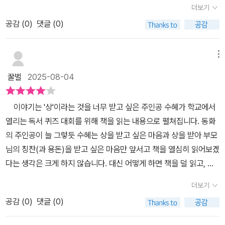
불타오릅니다.어떤 상을 받을 수 있을까 생각해 봤지만..공부를 못하
더보기
만..독서 퀴즈 대회에 나오는 책은 죄다 처음 들어보고 제목만 봐도 어
힘을 길러주고 싶은게 엄마마음!!!그런 나의 마음을 잘 알아준 이 책...
니까 수학경시대회나 영어말하기대회는 안되고,글짓기대회나 독후감
려울 듯한 느낌에 걱정하게 됩니다.상을 받고 싶지만 막상 책을 볼려
공감 (
0
)
댓글 (0)
책읽는곰에서 나온 '독서 퀴즈 대회' 주인공 수혜는 초등학교 5학년이
대회도 자신없고,운동으로 상을 타는 것도 게을러서 안되고,손재주가
니 눈앞이 캄캄하고... 그래서 친구들이 어떻게 독서퀴즈대회를 준
다. 초등학교 5학년이 되도록 상이란 것을 받아 본 적이 없고, 학교신
없어서 악기 연주도 못하고,모범 어린이상도 해당사항없고..도대체
비하는지...알아보기 시작합니다.어떤 친구는 독서를 시험 처럼 준비
문에 이름이 실린 적도 없다.공부도 운동도 글짓기도 못하는 수혜에
메뉴
가능성이 있는 상이 있긴 할까요?그런데 학교에서 독서퀴즈대회를
해야 한다고도 이야기 하고..자신의 친한 친구 주희는 벌써 책을 읽어
게 상타는 것은 정말 힘든 일이다.그런 수혜가 상이라는 것에 관심이
연다는 소식이예요.40문제중 35문제만 맞히면 누구나 '장려상'을 탈
꿀벌
2025-08-04
서 모르는 부분까지 메모하고 전체적인 이야기 까지 해줍니다.막상
생기고 상을 받기위해 독서 퀴즈 대회에 관심을 갖게 된다.​ 하지만 평
수 있대요.바로 이거예요.이제 선정도서 6권을 읽으면 되요.그런데
이야기를 듣고 나니 얼마나 자신이 무지한지...그리고 막상 책을 읽으
소에 읽는 책이라고는 흥미위주의 판타지나 공포물 등이 전부였는데,
내가 좋아하는 책은 한권도 없어요.<걸리버여행기>,<홍길동전>,<
이야기는 '상'이라는 것을 너무 받고 싶은 주인공 수혜가 학교에서
려고 하니 겁이 나나봅니다.그래서 미리 읽은 주희의 메모 수첩을 비
독서 퀴즈 대회 선정도서 6권을 도서관에서 찾아보니 두껍고 책에 나
몬테크리스토백작>,<지킬박사와 하이드>,<박씨부인전>,<장화홍련
열리는 독서 퀴즈 대회를 위해 책을 읽는 내용으로 펼쳐집니다. 동화
싼 샌드위치를 사주면서 빌리기 시작하지요.책을 읽지 않아도 메모한
온 단어들이 어려워서 읽기힘들다.삽화를 보니 수혜가 선정도서를 찾
전>다 듣도보도 못한 제목만 들어도 따분한 고전들이예요.도서관에
의 주인공이 늘 그렇듯 수혜는 상을 받고 싶은 마음과 상을 받아 부모
내용만 외우면 상을 받을 수 있다는 생각에 외우기 시작하지
아서 보는 표정이 정말 아이들의 표정을 잘 잡아낸 것 같다.고전이나
가서 책을 보니 허걱!너무 두껍고 주인공이름과 지명은 왜이리 긴지..
님의 칭찬(과 용돈)을 받고 싶은 마음만 앞서고 책을 열심히 읽어보겠
요. 하지만 그것도 잠시 외운 것 그대로 독후감을 쓴 내용을 보신
조금 어려운 책을 보라고 하면 딱~ 수혜같은 표정을 짓는 아이들 얼
결국 한권도 못읽고 친구 이주희의 요약노트를 얻어 보게 되요.그런
다는 생각은 크게 하지 않습니다. 대신 어떻게 하면 책을 덜 읽고, 또
선생님은 수혜에게 어떻게 된 건지 물어봅니다.내용을 알고 있는 듯
굴이 떠오른다. 결국 책읽기를 포기하고 다음날 학교에 가니 친구 주
데 책을 읽지 않고 요약노트만 달달 외웠으니 내용을 모르는 수혜.담
는 안 읽고 상을 탈 수 있는지에 몰두하죠. 그러다 독서 퀴즈 대회
한데 질문에는 엉뚱한 대답을 하고..결국 모든걸 아신 선생님은 독서
희가 읽고 있는 몬테크리스토 백작과 주희의 정리 수첩을 보게 된다.
더보기
임선생님께 이 사실을 들키고 말아요.선생님이 권해주신 학급문고는
선정 도서 중 한 권을 읽고 독후감을 써 보자는 말에 수혜는 책을 읽은
퀴즈대회의 취지와 책은 제목과 다르게 어렵지 않다고 쉽게 풀어서
주희는 책을 읽으면서 수첩에 메모를 하면서 읽기 때문에 수혜에게
어머 같은 책인데아이들이 쉽게 볼 수 있게 만들어진 책이라 읽기 수
공감 (
0
)
댓글 (0)
사람이라면 쓸 수 없는, 이상한 독후감을 써 냅니다. 결국 책을 읽지
설명해주십니다.그리고 주희의 메모가 책의 내용과는 다르다는 것도
책의 내용을 잘 설명해준다.수혜는 설명을 들으면서도 무슨 말인지
월했어요.그리고 읽어보니 수혜가 좋아하는 귀신이야기, 복수이야기
않았다는 것을 선생님께 들키고 마는데요. '독서 퀴즈 대회의 목적은
알게 되지요.결국 그 궁금증에 책을 보기 시작하지요. 궁금해서 읽다
몰라 어려워하고 주희의 수첩을 탐내게 된다.​ 또 다른 친구 김수현과