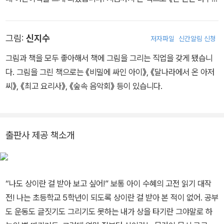
해!》, 《비밀은 내게 맡겨》, 《가짜 일기 전쟁》, 《쪽지 전쟁》, 《장래 희
망이 뭐라고》, 《독서 퀴즈 대회》, 《3점 반장》, 《엄마 때문이야》, 《4
그림:
신지수
저자파일
신간알림 신청
학년 5반 불평쟁이들》 들이 있습니다.
그림과 책을 모두 좋아해서 책에 그림을 그리는 직업을 갖게 됐습니
다. 그림을 그린 책으로는 《비밀에 싸인 아이》, 《달나라에서 온 아저
씨》, 《최고 요리사》, 《숲속 음악회》 등이 있습니다.
출판사 제공 책소개
“나도 상이란 걸 받아 보고 싶어!” 보통 아이 수혜의 고전 읽기 대작
전! 나는 초등학교 5학년이 되도록 상이란 걸 받아 본 적이 없어. 공부
도 운동도 글짓기도 그리기도 못하는 내가 상을 타기란 그야말로 하