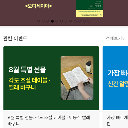
관련 이벤트
전체보기
8월 특별 선물. 각도 조절 테이블 · 이동식 빨래
가장 빠르게
바구니
합