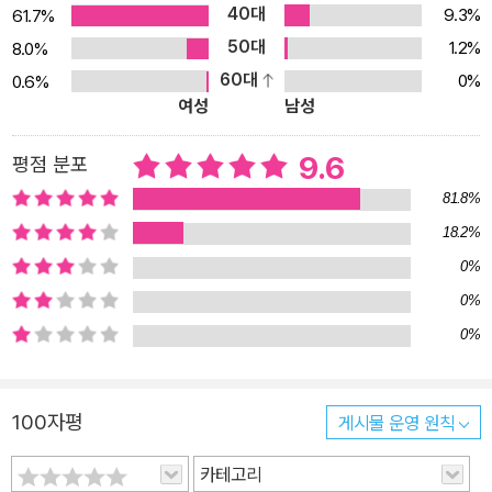
초등학교를 졸업하기 전에 꼭 한 번 상을 받아 보겠다며 고군분투하
40대
9.3%
61.7%
는 수혜의 모습을 보면서 ‘이건 내 이야기’라고 느끼는 어린이가 적지
50대
1.2%
8.0%
않을 듯합니다. 수혜가 받고 싶어 하는 상은 세상 모든 어린이가 바라
60대
0%
0.6%
는 칭찬과 인정의 다른 이름이니까요. 사실 수혜라고 꼼수를 부리는
여성
남성
자신이 부끄럽지 않은 것은 아닙니다. 그럼에도 칭찬과 인정을 바라
는 마음이 부끄러움을 넘어서 버린 것을 어쩌겠어요. 사실 수혜도 할
9.6
평점 분포
말이 아주 없는 것은 아닙니다. 어린이들에게 책을 읽히는 게 대회의
81.8%
목적이라면 아무 책이나 많이 읽은 어린이에게 상을 줘야 하는 게 아
18.2%
닌가 싶습니다. 네시나 빅풋같이 정체를 알 수 없는 생물 이야기, 맹독
0%
을 지닌 무섭고 신기한 동식물 이야기, 과학적으로 설명할 수 없는 의
0%
문의 사건이나 귀신, 유령, 도깨비, 마녀 같은 초자연적인 존재를 다룬
0%
이야기라면 수혜도 얼마든지 읽을 수 있습니다. 선생님들이 마음대로
고른 재미도 없는 책을 억지로 읽는 게 싫을 뿐이지요. 게다가 눈곱만
큼도 관심이 가지 않는 성의 없는 책 제목들이라니! 이런 수혜의 항변
100자평
게시물 운영 원칙
은 부모, 교사, 그리고 책 만드는 이들의 가슴을 뜨끔하게 만듭니다.
아마도 아이들은 속이 시원할 테고요. 그렇다고 이 책이 아이들의 가
카테고리