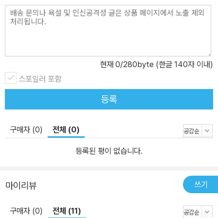
려운 곳만 긁어 주는 것은 아닙니다. 수혜는 선생님과 실랑이를 벌이
며 책을 권하는 어른들과 책에 대한 오해와 편견을 하나하나 바로잡
아 갑니다. 그러다 보니 책을 더 읽어 볼 마음마저 먹게 됩니다. 물론
동서양의 고전에서 가려 뽑았다는 선정 도서가 뜻밖에도 수혜의 취향
에 딱 들어맞은 덕도 크지만요. 주위를 둘러보면 어린이에게 책을 권
현재
0
/280byte (한글 140자 이내)
하는 어른은 많습니다. 하지만 어른이 억지로 권하는 책이 싫은 어린
스포일러 포함
이의 마음을 알아주고, 그럼 어떤 책이 좋으냐고 되물어 주는 어른은
드문 듯합니다. 칭찬과 인정은 받고 싶지만 노력하기는 싫은 마음까
등록
지 헤아려 주는 어른은 더더욱 드물지요. 《독서 퀴즈 대회》는 어린이
에게 그런 어른의 역할을 해 주는 책입니다. 어른들이 하고 싶은 잔소
구매자 (0)
전체 (0)
리, 아니 조언까지 살짝살짝 얹어 가면서 말입니다.
등록된 평이 없습니다.
쓰기
마이리뷰
구매자 (0)
전체 (11)