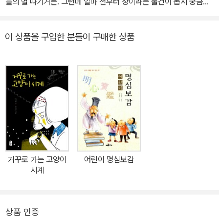
늘의 별 따기거든. 그런데 얼마 전부터 상이라는 물건이 몹시 궁금해
졌어. 내가 희망을 걸어 볼 곳이라고는 오로지 독서 퀴즈 대회뿐인
데…… 선정 도서가 하나같이 왜 이래! 내가 정말 이 책을 다 읽어 낼
이 상품을 구입한 분들이 구매한 상품
수 있을까? 5학년 수혜에게 지난 1학기부터 목표가 생겼습니다. 초등
학교를 졸업하기 전에 상장을 받아 보는 것이 그 목표지요. 상장 가장
자리에 두른 금박이 진짜인지 아닌지, 손톱으로 긁으면 벗겨지는지
아닌지 확인해 보고 싶어서라는데, 그럴 리가 있나요. 부모님께 칭찬
도 받고 싶고, 친구들 앞에서 으스대고도 싶은 것이지요. 하지만 공부
도 운동도 못하고, 미술이나 음악에도 영 취미가 없는 수혜가 상을 타
기란 하늘의 별 따기나 다름없습니다. 그나마 희망을 걸어 볼 곳이라
고는 독서 퀴즈 대회뿐인데, 지난 1학기 때는 선정 도서를 읽을 엄두
가 나지 않아 그만 포기하고 말았지요. 조선 왕조 5백 년 역사를 한 권
거꾸로 가는 고양이
어린이 명심보감
으로 꼼꼼하게 읽고, 몇 천 년 세계사를 한 권으로 깔끔하게 끝낸다는
시계
책을 수혜가 어떻게 읽겠어요. 그저 2학기 독서 퀴즈 대회만 오매불
망 기다릴 밖에요. 그런데 2학기 선정 도서 여섯 권도 제목을 보아하
니 하나같이 ‘구리기’ 이를 데 없습니다. 여섯 권 모두 이야기책이라는
상품 인증