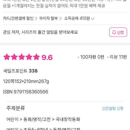
급월 +1개월까지는 전월 실적이 없어도 최대 1만원 혜택 제공
카드/간편결제 할인
무이자 할부
소득공제 410원
관심 저자, 시리즈의 출간 알림을 받아보세요
신청
9.6
100자평 0편
리뷰 11편
세일즈포인트
338
120쪽
152*210mm
267g
ISBN 9791158360566
주제분류
신간알림 신청
어린이
>
동화/명작/고전
>
국내창작동화
어린이
>
초등5~6학년
>
동화/명작/고전