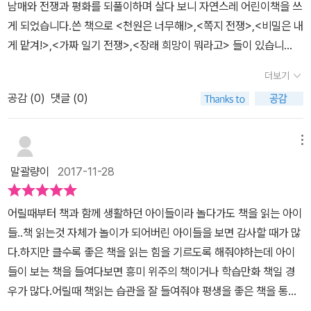
남매와 전쟁과 평화를 되풀이하며 살다 보니 자연스레 어린이책을 쓰
저희 아들에게 잘 왔다 싶었어요.주인공 수혜처럼 저희 아들도 책을
게 되었습니다.쓴 책으로 <천원은 너무해!>,<쪽지 전쟁>,<비밀은 내
볼때 조금 두껍고 낯설은 책은 사실 잘 안볼려고 하거든요.편독을 하
게 맡겨!>,<가짜 일기 전쟁>,<장래 희망이 뭐라고> 들이 있습니
는 편이라...사실 아직 저학년이 벌써 걱정을 하는 건 아니고요.우선
다. 신지수 그림 - 대학에서 서양화와 일러스트레이션을 공부하고, 어
아이가 가지고 생각이 너무 섣부른 생각이라고 말해주고 싶었거든요
더보기
린이책에 그림을 그립니다.<책읽는 강아지 몽몽>,<어느날 구두에게
~그리고 학년이 올라가면 분명 기다리는 독서 퀴즈 대회가 있을 터인
공감 (
0
)
댓글 (0)
생긴 일>,<태풍에 대처하는 법>,<건방진 장 루이와 68일>을 비롯
데...그 때 책 제목에 책을 보기도 전에 포기 하는 건 아닌가 싶어서..
한 여러 어린이책에 그림을 그렸습니다. 큰곰자리 책은 초등학생이
그런 이유 때문에 주인공 노수혜의 모습을 책을 통해 경험하고 생각
쉽고 재밌게 뚝딱 읽을 수 있는 내용들이어서 좋아요.저처럼 어른이
메뉴
하는 시간이 되길 바랬답니다. 책의 표지를 보면 아이가 말한대로
읽어도 재밌어서 읽기 시작하면 손에서 놓기가 힘들어요.혹시 책 읽
독서 퀴즈 대회 나가는 여자 아이의 모습이 보이지요.참 단면적인 모
말괄량이
2017-11-28
기 싫어하는 아이가 있다면 큰곰자리 책들을 추천합니다. 이 책
습이예요~이 아이가 어떤 아이 인지는 책을 읽어보기 전 까지는 아무
의 주인공 노수혜는 공부에 그닥 관심도 없고책은 공포나 스릴러나
도 모르자너요~사실 생각해보니 저도 책을 볼때 가끔 책의 제목이나
어릴때부터 책과 함께 생활하던 아이들이라 놀다가도 책을 읽는 아이
탐정소설등만 읽는 아이예요.학교성적에는 별 관심도 없고요.그래서
고전이라는 사실에 표지만 봐도 한품을 한 적이 있었던 것 같아요.저
들..책 읽는것 자체가 놀이가 되어버린 아이들을 보면 감사할 때가 많
5학년이 되도록 작은 상도 한번 받아본적이 없어요.그런데 어느날 문
희 아들에게만 뭐라고 할게 아니라는 걸 .....저도 반성해봅니
다.하지만 클수록 좋은 책을 읽는 힘을 기르도록 해줘야하는데 아이
득 상을 받고 싶다는 생각이 들었어요.내가 상을 받으면 엄마아빠는
다. 상을 타고 싶은 수혜는 이리저리 학교에 많은 행사 중에 가장
들이 보는 책을 들여다보면 흥미 위주의 책이거나 학습만화 책일 경
분명 엄청 기뻐하시며 두둑한 용돈을 주실거라 상상하죠.상장의 금테
자신이 상을 탈 확률이 많은 독서 퀴즈 대회를 선택합니다.5문제만
우가 많다.어릴때 책읽는 습관을 잘 들여줘야 평생을 좋은 책을 통해
는 정말 금인지 아닌지도 궁금하고요.갑자기 상을 받고싶다는 욕구에
틀려도 장려상을 받을 수 있으니..상을 받고 싶은 절실함에 시작하지
배우는 것이 많은 텐데....아직은 초등학생이니 지금부터 양서를 읽는