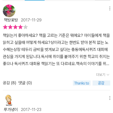
메뉴
책방꽃방
2017-11-29
책읽는거 좋아하세요? 책을 고르는 기준은 뭐에요? 아이들에게 책을
읽히고 싶을때 어떻게 하세요?상이라고는 한번도 받아 본적 없는 노
수혜는상장 테두리 금박을 벗겨보고 싶다는 충동에독서퀴즈 대회에
관심을 가지게 된답니다.독서에 취미를 붙여주기 위한 학교의 취지는
좋으나 독서퀴즈 대회용 책읽기는 또 다르네요.책속의 이야기를 위주
로 읽어야 하는게 아니라지명, 사건 주인공 이름등을 외워야 하거든
더보기
요.게다가 제목부터 별로 재미없어 보이는 책들!일단 책 고르기부터
공감 (
8
)
댓글 (0)
고민에 빠진 수혜!자신이 좋아하는 책 제목이 아니라죄다 사람이름인
지 지명인지 모를 제목들!‘철산을 피로 물들인 한 맺힌 처녀귀신,장화
와 홍련‘ ‘지킬 박사, 희대의 살인마 하이드 되다‘등 주인공이 나중에
메뉴
새롭게 붙인 제목인데귀신이 살인마가 등장하는 이야기에 흥미가 많
루가녕이
2017-11-23
은 수혜의 취향이 딱 드러나죠!세계명작을 읽어보려니 생소한데다읽