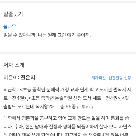
망측한’ 지명이 가득하거나 우리말인 듯 우리말이 아닌 듯한 대사가
밑줄긋기
가득했다. 사실은 어린이를 대상으로 한 책이 아닌 걸 수혜가 몰랐던
탓이다.
봄나무
읽을 수 있다니까. 나는 원래 그런 얘기 좋아해.
수혜는 궁리 끝에 공부도 좀 하고 이런저런 상도 좀 타 본 김수현과 한
승희에게 자문을 구한다. 하지만 돌아온 답은 ‘독서 퀴즈 대회도 시험
이니 시험공부 하듯 준비해야 좋은 성적을 얻을 수 있다.’라는 것이다.
저자 소개
분노와 절망에 사로잡힌 수혜는 하는 수 없이 꼼수를 쓰기로 한다. 친
구 주희가 책을 읽고 요점 정리를 해 놓은 수첩을 빌려 달달 외우기로
지은이:
전은지
저자파일
신간알림 신청
한 것이다. 물론 책은 안 읽고 말이다. 과연 수혜의 계획은 성공할 수
최근작 :
<초등 중학년 문해력 개정 교과 연계 학교 도서관 필독서 세
있을까?
트 - 전4권>
,
<초등 중학년 논술학원 선정 도서 세트 - 전4권>
,
<맞
춤법도 모르는데 독서왕?>
… 총 66종
(모두보기)
대학에서 영문학을 공부하고 영어 교재 만드는 일을 하며 동화를 씁
니다. 수아, 헌철 남매와 전쟁과 평화를 되풀이하며 살다 보니 자연스
레 어린이책을 쓰게 되었습니다. 지금까지 쓴 책으로 《천 원은 너무