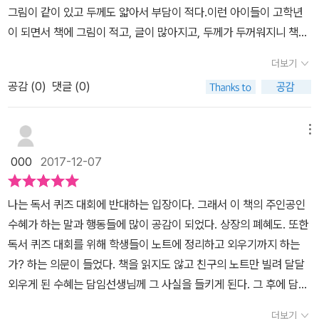
그림이 같이 있고 두께도 얇아서 부담이 적다.이런 아이들이 고학년
럼 독서를 즐거움으로 느낄 수 있도록 퀴즈대회를 시행했으면 좋지
이 되면서 책에 그림이 적고, 글이 많아지고, 두께가 두꺼워지니 책을
않을까? 초등 중학년 이상 아이들이 자신의 경험을 떠올리면서 즐겁
점점 어려워하게 된다. 난 이렇게 글이 많고 두꺼운 책은 못 읽어. 이
게 읽을 수 있을 것 같다.
더보기
렇게 판단하고 책을 멀리하게 되는 것이다. 하지만 고학년 아이들에
공감 (
0
)
댓글 (0)
게도 재미있는 이야기가 있는 장편동화의 앞부분을 읽어주면 누구나
뒷이야기를 궁금해 하고 뒷부분을 마저 읽고 싶어 한다. 물론 그런 마
음이 든다고 해서 모두가 책을 들게 되는 건 아니지만.이 책 주인공은
메뉴
이런 보통 고학년 아이의 이야기다. 책이 두렵지만 어떻게든 독서 퀴
000
2017-12-07
즈 대회에서 상을 한번 받아보고 싶은 아이 노수혜. 5년 동안 한 번도
상을 받아보지 못해서 꼭 상을 받고 싶은데, 그나마 도전해 볼 수 있는
나는 독서 퀴즈 대회에 반대하는 입장이다. 그래서 이 책의 주인공인
대회가 독서 퀴즈 대회였다.처음에는 친구가 정리한 요점정리만 보고
수혜가 하는 말과 행동들에 많이 공감이 되었다. 상장의 폐혜도. 또한
독서 퀴즈 대회에 나가보려 했지만, 선생님과 이야기를 나누며 호기
독서 퀴즈 대회를 위해 학생들이 노트에 정리하고 외우기까지 하는
심이 생겨 책을 한 권 한 권 읽게 된다. 선생님의 책 권하는 방법은 이
가? 하는 의문이 들었다. 책을 읽지도 않고 친구의 노트만 빌려 달달
렇다. '장화홍련전을 읽어볼래?' 하면, '글쎄요'하겠지만, '이 책은 살
외우게 된 수혜는 담임선생님께 그 사실을 들키게 된다. 그 후에 담임
인사건 이야기인데...귀신도 나오고...' 하며 말을 꺼내니 호기심이 생
선생님께서 하신 말씀이 기억에 남는다. 내가 평소 읽지 않던 분야의
긴다. 오 살인사건? 귀신? 나 그런 이야기 좋아하는데! 하며. 이렇게
더보기