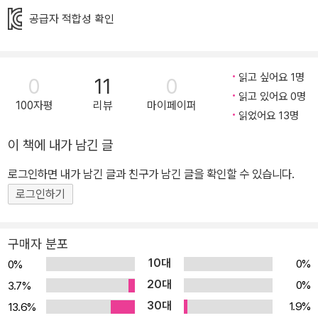
게 그나마 위안이라면 위안이랄까요. 수혜는 설마 이야기책 두 권도
공급자 적합성 확인
못 읽겠냐며 《걸리버 여행기》와 《홍길동전》을 빌려 오지만 그 설마
가 사람을 잡습니다. 《걸리버 여행기》에는 ‘한 글자, 한 글자 천천히
읽은 다음 다시 합쳐서 서너 번 소리 내어 연습하지 않으면 한 번에 발
읽고 싶어요 1명
0
11
0
음할 수도 없는 해괴망측한‘ 지명이 가득합니다. 또 《홍길동전》은 ‘아
읽고 있어요 0명
무의 천생이라 이른다.’거나 ‘일후에 다시 그런 말을 번거로이 한다.’
100자평
리뷰
마이페이퍼
읽었어요 13명
같이 우리말인 듯 우리말이 아닌 듯한 대사가 가득하지요. 사실은 어
린이를 대상으로 한 책이 아닌 걸 수혜가 몰랐던 탓이지만요. 수혜는
이 책에 내가 남긴 글
궁리 끝에 공부도 좀 하고 이런저런 상도 좀 타 본 김수현과 한승희에
로그인하면 내가 남긴 글과 친구가 남긴 글을 확인할 수 있습니다.
게 자문을 구합니다. 하지만 돌아온 답은 ‘독서 퀴즈 대회도 시험이니
로그인하기
시험공부 하듯 준비해야 좋은 성적을 얻을 수 있다.’라는 것입니다. 아
니, ‘책 읽기를 독려하고 학교 내에 책 읽는 문화를 조성’하기 위한 대
회라더니! 분노와 절망에 사로잡힌 수혜는 하는 수 없이 꼼수를 쓰기
구매자 분포
로 합니다. 친구 주희가 책을 읽고 요점 정리를 해 놓은 수첩을 빌려
10대
0%
0%
달달 외우기로 한 것이지요. 물론 책은 안 읽고요. 과연 수혜의 계획은
20대
0%
3.7%
성공할 수 있을까요? 아이의 마음도, 부모의 마음도 놓치지 않는 책
30대
1.9%
13.6%