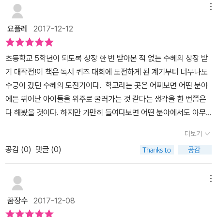
들이 가득했어요.이렇게 6권을 모두 읽고 대회가 나가게 된 수혜는장
책을 재미있게 읽는 것'이라는 선생님의 말에 수혜는 다음과 같이 대
보니 저절로 내용을 다 알게 되는 자신의 모습에 놀라게 됩니
메뉴
한승희.둘다 1학기때 독서 퀴즈 대회 때 상을 받은 친구들이라 1학기
려상을 받게 되요.고전책은 재미없다는 편견을 깨고 책읽는 즐거움을
답합니다.'선생님, 독서 퀴즈 대회는 시험이에요. 시험이랑 형식이 똑
다. 제목만 보고 내용을 섣불리 판단했던 자신의 잘못된 모습도 깨
때 독서 퀴즈 대회를 어떻게 준비했는지 물어보게된다.하지만 수현이
요플레
2017-12-12
알게 된 것 같아요.수혜가 다니는 학교가 개롱초라고 나오네요.제가
같으니까요. 책을 재미있게 잘 읽는다 해도, 저처럼 기억력이 나빠서
닫게 되고 새로운 책을 읽게 되는 계기가 된 독서퀴즈대회!아마 대부
와 승희의 대답은 책을 빌리지 말고 사서 줄을 쳐가며 읽으라고 한다.
사는 옆동네에 실제 있는 학교라 신기했어요. ㅋㅋ혹시 작가님이 이
등장인물 이름이나 배경이 되는 장소 이름을 외우지 못하면 문제를
분의 아이들이 이런 모습을 보일 것 같아요.책 속 수혜의 모습을 통해
시험공부하듯이 책을 읽어야 한다는 것이다.책읽는 것이 재미가 아
초등학교 5학년이 되도록 상장 한 번 받아본 적 없는 수혜의 상장 받
동네에 사시는 걸까요? 궁금하네요.6권의 고전책 모두 나름 재미있
풀 수 없어요. (중략) 승희 동생도 1학기 때 선정 도서를 재미있게 여
공감하면서 새로운 책을 어떻게 접하게 되었는지 알게 되면 그 마음
닌 시험에 초점을 맞춰서 읽어야 한다는 아이들의 말에 수혜는 충격
기 대작전!이 책은 독서 퀴즈 대회에 도전하게 된 계기부터 너무나도
는 책들이어서 저도 다시한번 찾아 읽고 싶어집니다.읽은지 오래되어
러 번 읽었지만, 시간 안에 문제를 다 풀지 못해서 상을 못 탔대요. 독
을 이해 하면서 새로운 책을 접할 때의 두려움 걱정은 없어질 것 같아
을 받게 된다.​나 역시 이 아이들의 말이 충격이었다.책읽는 재미를 느
수긍이 갔던 수혜의 도전기이다. 학교라는 곳은 어찌보면 어떤 분야
내용도 가물가물 합니다.우리딸도 듣도보도 못한 책이라 무슨 책인지
서를 잘한다고 해서 독서 퀴즈 대회에서 점수를 잘 받을 수 있는 건 아
요. 어른인 저 또한 조만간 미루었던 고전을 다시 읽어봐야 겠습니다
끼게 해주고 싶어서 학교에서 진행하는 독서퀴즈대회일텐데 그것마
에든 뛰어난 아이들을 위주로 굴러가는 것 같다는 생각을 한 번쯤은
궁금해 하네요.내일 도서관에 가서 찾아봐야겠어요.두꺼운 책 말고
니에요.' 저는 위의 문장을 읽고 괜히 제가 찔리는 것 같았습니다. 저
~수혜는 상을 받는 결과물도 얻어지만 책을 재미나게 읽고 좋아하게
저도 아이들에게는 시험으로 생각되어 스트레스를 받고 있다니......​
다 해봤을 것이다. 하지만 가만히 들여다보면 어떤 분야에서도 아무
학급문고로요. ㅎㅎ
도 매년 학년말에 독서퀴즈대회를 열고는 해서, 수혜의 말이 마치 저
되는 더 큰 경험을 얻게 되는 것 같습니다.정말 아이가 책과 성장하는
결국 주희의 수첩을 빌려보게 되는 수혜.책을 읽지 않고 주희의 수첩
런 두각을 드러내지 못하는 아이들이 대부분인 곳이 또 학교이다. 이
에게 하는 말 같았거든요. '그럼 어쩌라는 건데!'하고 반발심이 들기는
모습이 그대로 보이는 책이라~ 초등 아이들에게 꼭 추천해주고 싶네
더보기
에 적힌 간략한 메모만 본 수혜는 그것만 달달 외운다.그리고 수업시
책을 읽다보면 그렇게 아무런 두각을 드러내지 못해서 잘 들리지 않
했지만 수혜의 말이 아주 틀린 것은 아니어서 계속 머릿속에 남습니
요~
간에 독서 퀴즈 대회 전에 간략하게 독후감을 써보자는 선생님의 말
공감 (
0
)
댓글 (0)
았던 그 친구들의 목소리가 생생하게 들리는 듯한 기분이 든다. 주인
다. 올해는 다른 방식을 시도해 봐야 할 것 같기도 해요. 과연 수혜
씀에 주희의 수첩에서 읽은 내용으로 대충 이야기를 만든다.수혜의
공 수혜는 독서퀴즈대회를 준비하면서 좌절도 하고 시행착오고 겪고
는 독서 퀴즈 대회의 선정 도서를 읽고 상을 탈 수 있을까요? 다음 내
독후감을 읽어보니 정말 엉터리다.책을 제대로 읽지 않는다면 우리
혼란에 빠지기도 하면서 결국 조금씩 성장한다. 단순히 상장을 받고
메뉴
용은 책을 직접 읽고 확인해 보시면 좋겠습니다:)*블로그에 방문하시
아이들도 수혜의 독후감처럼 쓰게 되지않을까?​ 결국 선생님과의 면
받지 않고의 문제가 아니라 이제까지 생각해 보지 못했던 점들에 대
면 재미있는 어린이책들을 많이 만나보실 수 있어요! 꿀벌서가: 어린
꿈장수
2017-12-08
담에서 상을 받고 싶지만 책이 재미없다는 말을 하게 되는 수혜.요즘
해 깊이 생각해보기도 하고 선생님에게 독서퀴즈대회의 문제점에 대
이책 초등교사 꿀벌의 어린이책 북큐레이션 blog.naver.com/boo
아이들이 책을 읽기 싫어하는 마음을 대변해주고 있는 듯 하다.선생