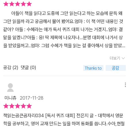
기도 어려운 지명들과 등장인물들이 나오고한국고전은 또 너무도 낯
아들이 책을 읽다고 도중에 그만 읽는다고 하는 모습에 문득 왜
선 문장들이주인공을 당황스럽게 만드네요.사실 수혜는 어린이용으
그만 읽을까 라고 궁금해서 물어 봤어요.엄마 : 이 책 어떤 내용인 것
로 쉽게 쓰인 책이 아닌원서를 그대로 번역한 책을 먼저 접했던거에
같아? 아들 : 수혜라는 애가 독서 퀴즈 대회 나가는 거겠지..엄마: 결
요.그러니 두껍고 글씨만 깨알같이 많은 책이재밌을리가 없죠!그러다
말을 알겠니?아들 : 응! 딱 제목에 나오자나...분명 대회에 나가서 상
친구의 수첩을 탐내게 되는 수혜!책은 읽지도 않고 수첩에 적힌 내용
을 받았을꺼고..엄마: 그럼 수혜가 책을 읽는 걸 좋아해서 상을 받았
만 외우니갑작스러운 독후감 미션에 엉뚱한걸 쓰게 되요.선생님께 들
나?아들 : 아닌 것 같아...책 이름 부터 어렵다고 했으니깐 앞부분에
켜 그동안의 사정을 이야기하고선생님이 추천해주는 책을 읽기로 합
더보기
선..엄마 : 그럼 그 책을 어떻게 읽었을까..어렵다고 생각한 책을...아
니다.글밥도 작고 그림도 나오고 쉽게 이해할 수 있는문장이 등장하
공감 (
2
)
댓글 (0)
들 : 생각보니 정말 어떻게 읽었지? 엄마 : 수혜가 대회가 나가서 1등
니 재밌게 읽게 되는거죠!자신의 수준에 딱 맞는 어린이용 책으로여
을 했을 것 같아?아들 : 1등 하지 않을까? 주인공인데...엄마 : 엄마가
섯권의 책을 모두 읽고 상장은 물론또 다른 책을 읽고 있는 수혜의 모
책을 이미 읽어 봤는데....그렇게 너처럼 수혜가 생각했더라고...그렇
메뉴
습이참 사랑스럽네요.아이들의 독서를 위한 접근 방법,책에 관심을
게!!! 그래서...수혜가 깨닫는 게 많나보더라.그랬더니 자신이 읽었던
갖게 유도하는 방법,책을 고르는 기준과 책연령에 대한 이야기를독서
미니츄
2017-11-28
부분을 표시 하더니..화장실 갔다와서 다시 읽더라고요.물론 100페
퀴즈대회를 소재로 재밌게 들려줍니다.또한 신지수 그림작가의 삽화
이지가 넘는 책을 순식간에 다 읽지 않았어요..하지만 나눠서 다음날
가 한몫하네요!^^
책읽는곰큰곰자리034 [독서 퀴즈 대회] 전은지 글 - 대학에서 영문
더 읽어보겠다고 하더라고요.물론, 하교 하고 할일이 있었기에 그런
학을 공부하고, 영어 교재 만드는 일을 하며 동화를 씁니다.수아,현철
이유도 있었지만...다시 읽겠다는 아들의 이야기 중요했어요. 이 책이