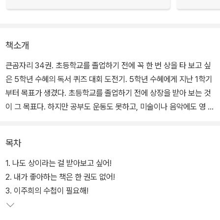
책소개
큰곰자리 34권. 초등학교를 졸업하기 전에 꼭 한 번 상을 타 보고 싶
은 5학년 수혜의 독서 퀴즈 대회 도전기. 5학년 수혜에게 지난 1학기
부터 목표가 생겼다. 초등학교를 졸업하기 전에 상장을 받아 보는 것
이 그 목표다. 하지만 공부도 운동도 못하고, 미술이나 음악에도 영 취
미가 없는 수혜가 상을 타기란 하늘의 별 따기나 다름없다. 그나마 희
망을 걸어 볼 곳이라고는 독서 퀴즈 대회뿐인데, 지난 1학기 때는 선
목차
정 도서를 읽을 엄두가 나지 않아 그만 포기하고 말았다.
1. 나도 상이라는 걸 받아보고 싶어!
그런데 2학기 선정 도서 여섯 권도 제목을 보아하니 하나같이 ‘구리
2. 내가 좋아하는 책은 한 권도 없어!
기’ 이를 데 없다. 여섯 권 모두 이야기책이라는 게 그나마 위안이라면
3. 이주희의 수첩이 필요해!
위안이랄까. 수혜는 설마 이야기책 두 권도 못 읽겠냐며 <걸리버 여
행기>와 <홍길동전>을 빌려 오지만 그 설마가 사람을 잡는다. ‘해괴