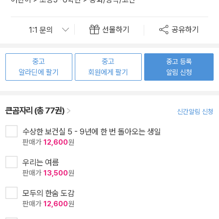
선물하기
공유하기
중고
중고
중고 등록
알라딘에 팔기
회원에게 팔기
알림 신청
큰곰자리 (총 77권)
신간알림 신청
수상한 보건실 5 - 9년에 한 번 돌아오는 생일
판매가
12,600
원
우리는 여름
판매가
13,500
원
모두의 한숨 도감
판매가
12,600
원