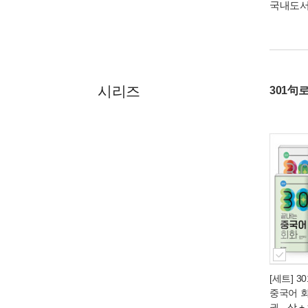
국내도
시리즈
301句
[세트] 
중국어 회
권
- 상 +