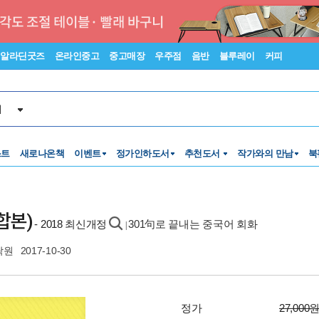
알라딘굿즈
온라인중고
중고매장
우주점
음반
블루레이
커피
서
스트
새로나온책
이벤트
정가인하도서
추천도서
작가와의 만남
북
합본)
- 2018 최신개정
301句로 끝내는 중국어 회화
|
락원
2017-10-30
정가
27,000