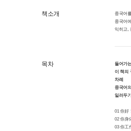
책소개
중국어를
중국어에
익히고,
목차
들어가는
이 책의
차례
중국어의
일러두
01 你好
02 你
03 你