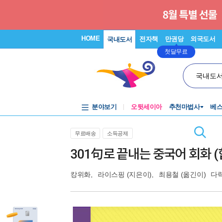
HOME
전자책
만권당
외국도서
국내도서
첫달무료
국내도
분야보기
오뒷세이아
추천마법사
베
무료배송
소득공제
301句로 끝내는 중국어 회화 (
캉위화
,
라이스핑
(지은이),
최용철
(옮긴이)
다