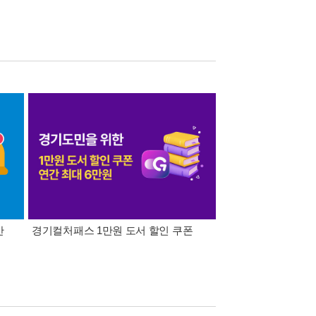
간
경기컬처패스 1만원 도서 할인 쿠폰
삼성카드가 쏜다! 알라