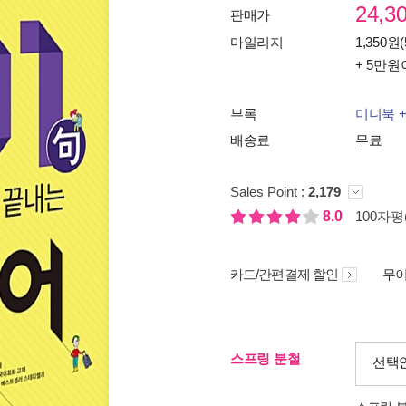
24,3
판매가
마일리지
1,350원(
+ 5만원
부록
미니북 +
배송료
무료
Sales Point :
2,179
8.0
100자평(
카드/간편결제 할인
무이
스프링 분철
선택