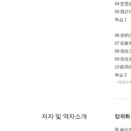
04 您
05 我
복습 1
06 你
07 你
08 现
09 你
10 邮
복습 2
더보기
저자 및 역자소개
캉위화
現 베이