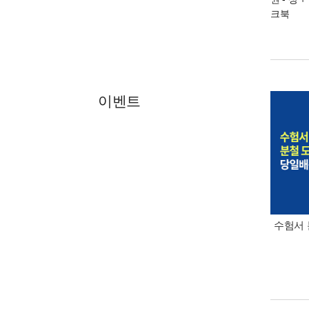
크북
이벤트
수험서 