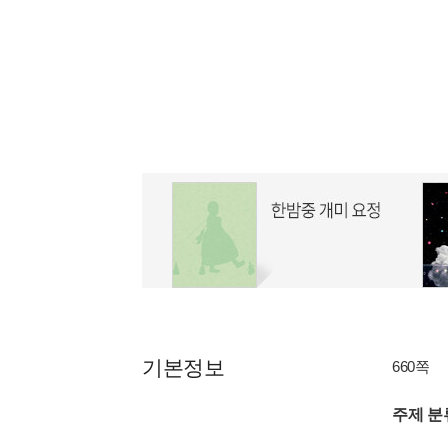
기본정보
660쪽
주제 분