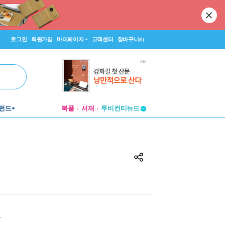
로그인
회원가입
마이페이지
고객센터
장바구니
(0)
펀드
북플
서재
투비컨티뉴드
창작플랫폼
투비컨티뉴드
원