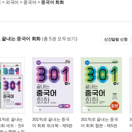
서
>
외국어
>
중국어
>
중국어 회화
로 끝내는 중국어 회화
(총 5권 모두보기)
신간알림 신청
301句로 끝내는
301句로 끝내는 중국
301句로 끝내는 중국
화 세트 - 전4
어 회화 워크북
- 제5판
어 회화 합본
- 제5판
어
 하 + 합본 + 워