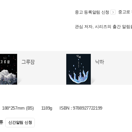
중고로
중고 등록알림 신청
관심 저자, 시리즈의 출간 알
188*257mm (B5)
1189g
ISBN : 9788927722199
류
신간알림 신청