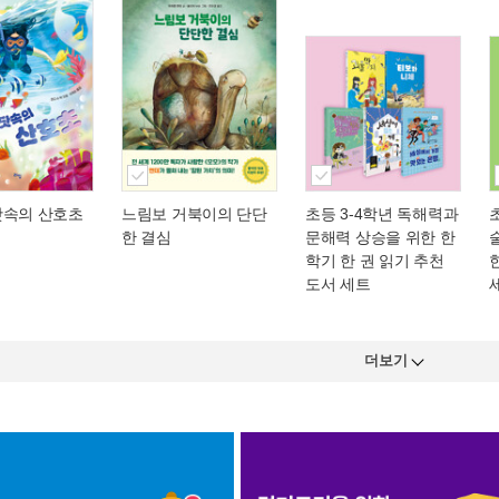
닷속의 산호초
느림보 거북이의 단단
초등 3-4학년 독해력과
한 결심
문해력 상승을 위한 한
학기 한 권 읽기 추천
도서 세트
더보기