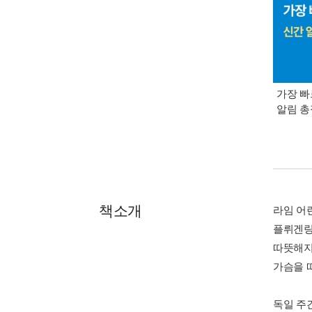
가장 빠
알림 
책소개
라임 어
플뤼겐링
따뜻해지
가슴을 
독일 주