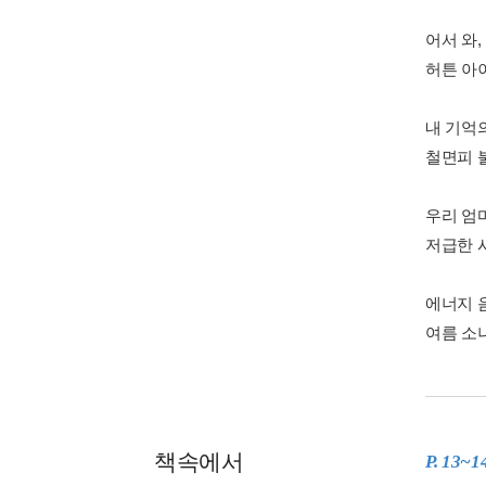
어서 와
허튼 아
내 기억의
철면피 
우리 엄
저급한 
에너지 음
여름 소
책속에서
P. 13~1