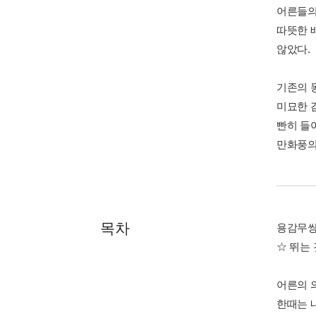
어른들의
따뜻한 
않았다.
기존의 
미묘한 
빤히 들
만화풍의
목차
용감무쌍
☆ 뛰는
어른의 의
한때는 내