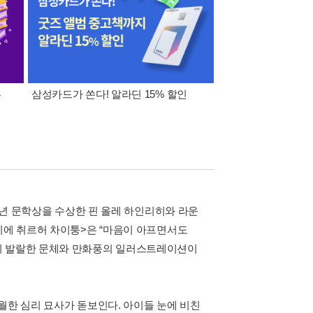
폰
삼성카드가 쏜다! 알라딘 15% 할인
이 달의 적립금 혜택
청소년 문학상을 수상한 핀 올레 하인리히와 라운
이에 취르허 차이퉁>은 “마음이 아프면서도
유의 발랄한 문체와 만화풍의 일러스트레이션이
월한 심리 묘사가 돋보인다. 아이들 눈에 비친