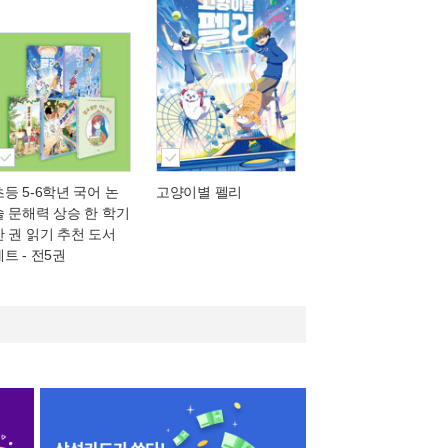
초등 5-6학년 국어 논
고양이별 펠리
술 문해력 상승 한 학기
한 권 읽기 추천 도서
세트 - 전5권