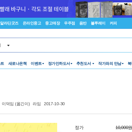
알라딘굿즈
온라인중고
중고매장
우주점
음반
블루레이
커피
서
스트
새로나온책
이벤트
정가인하도서
추천도서
작가와의 만남
북
이덕임
(옮긴이)
라임
2017-10-30
정가
10,000