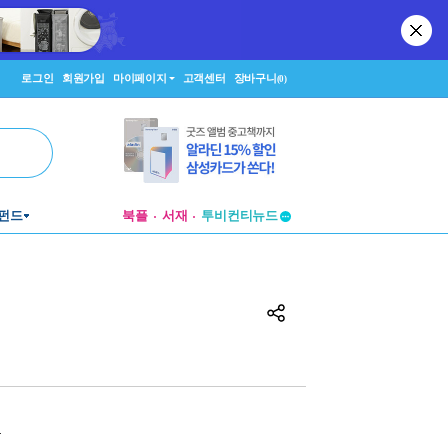
로그인
회원가입
마이페이지
고객센터
장바구니
(0)
펀드
북플
서재
투비컨티뉴드
창작플랫폼
투비컨티뉴드
원