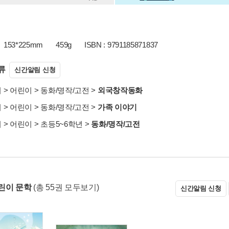
153*225mm
459g
ISBN : 9791185871837
류
신간알림 신청
서
>
어린이
>
동화/명작/고전
>
외국창작동화
서
>
어린이
>
동화/명작/고전
>
가족 이야기
서
>
어린이
>
초등5~6학년
>
동화/명작/고전
린이 문학
(총 55권 모두보기)
신간알림 신청