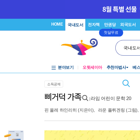
HOME
전자책
만권당
외국도서
국내도서
첫달무료
국내도
분야보기
오뒷세이아
추천마법사
베
소득공제
삐거덕 가족
라임 어린이 문학 20
|
핀 올레 하인리히
(지은이),
라운 플뤼겐링
(그림),