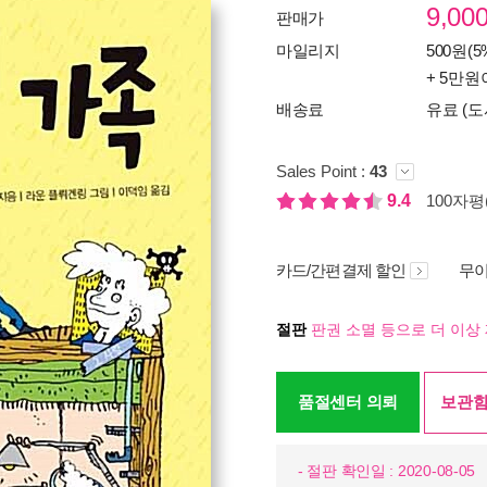
9,00
판매가
마일리지
500원(5
+ 5만원
배송료
유료 (도
Sales Point :
43
9.4
100자평(
카드/간편결제 할인
무이
절판
판권 소멸 등으로 더 이상 
품절센터 의뢰
보관함
- 절판 확인일 : 2020-08-05