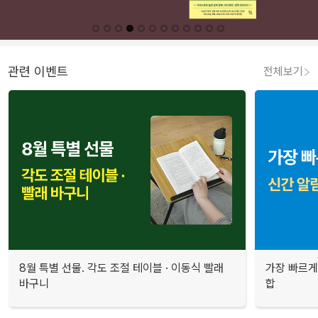
관련 이벤트
전체보기
8월 특별 선물. 각도 조절 테이블 · 이동식 빨래
가장 빠르게
바구니
합