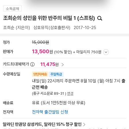
소득공제
조희순의 성인을 위한 반주의 비밀 1 (스프링)
조희순
(지은이)
삼호뮤직(삼호출판사)
2017-10-25
정가
15,000원
13,500
판매가
원
(10% 할인) +
마일리지 750원
11,475
카드최대혜택가
원
수령예상일
양탄자배송
주말특급
내일(일) 22시까지 주문하면 8월 10일 (월) 아침 7시
출
근전 배송
(중구 서소문로 89-31 )
변경
배송료
유료 (도서 1만5천원 이상 무료)
전자책
전자책 출간알림 신청
알라딘 만권당 삼성카드, 알라딘 15% 청구 할인