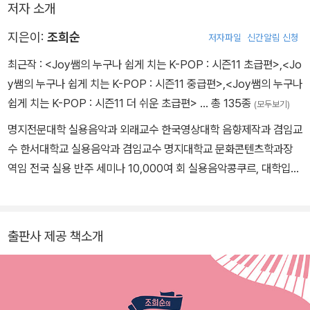
저자 소개
지은이:
조희순
저자파일
신간알림 신청
최근작 :
<Joy쌤의 누구나 쉽게 치는 K-POP : 시즌11 초급편>
,
<Jo
y쌤의 누구나 쉽게 치는 K-POP : 시즌11 중급편>
,
<Joy쌤의 누구나
쉽게 치는 K-POP : 시즌11 더 쉬운 초급편>
… 총 135종
(모두보기)
명지전문대학 실용음악과 외래교수 한국영상대학 음향제작과 겸임교
수 한서대학교 실용음악과 겸임교수 명지대학교 문화콘텐츠학과장
역임 전국 실용 반주 세미나 10,000여 회 실용음악콩쿠르, 대학입시
심사위원 활동 Dasony 예술단 음악감독 역임 KOICA 해외봉사단
음악교육 전임교수 한국동요음악협회작곡가 활동 실용음악전문연구
소 JOY Company 대표 삼호뮤직 아카데미 연구센터장
출판사 제공 책소개