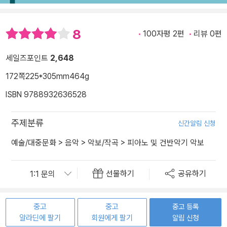
8
100자평 2편
리뷰 0편
세일즈포인트
2,648
172쪽
225*305mm
464g
ISBN 9788932636528
주제분류
신간알림 신청
예술/대중문화
>
음악
>
악보/작곡
>
피아노 및 건반악기 악보
선물하기
공유하기
중고
중고
중고 등록
알라딘에 팔기
회원에게 팔기
알림 신청