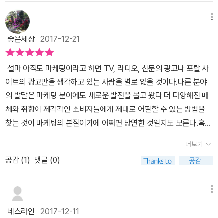
감이나 품기 좋은, 폐기처분되어 마땅한 구태요 적폐이기 때문입니
자는 1조원 가치의 회사를 5개나 키워낸 실리콘 밸리 최고의 마케터
아야 한다는 것이다. 목표를 명확히 하고 거기에 맞는 성장방정식을
다.'그로스'도 그렇고, '해킹'이라는 단어에 다시 유의해 보십시오. 예
다. 그가 <진화된 마케팅 그로스 해킹>이라는 책을 통해 실전 기법을
메뉴
찾아낸 후 거기에 따라 가장 필요한 것에 집중해야 한다. 이 때 목표를
전 제품은 일단 팔아치우고 소비자에게 불량품이든 뭐든 떠안기면 그
전하고 있다. 많은 기업들이 경쟁하고 있는 이 시대에 마케팅은 기업
정하기 위해서는 관찰과 실험이 가장 중요하다. 자신이 중요하다고
좋은세상
2017-12-21
만이었습니다. 이런 제품은 일시적으로 생산자에게 가냘픈 현금 흐름
의 생존과도 직결된다고 말할 수 있다. 기업이 성장하기 위해서는 마
생각했던 지표가 실제적으로 원하는 결과를 얻어낼 수 없는 지표일
을 가능케 하겠으나, 전혀 지속적인 성장을 장담 못하는 일회용 방편
케팅으로 기업 가치를 높이고 잠재 고객을 끌어모을 수 있어야 한다.
수도 있기 때문이다. 그걸 보면서 목표에 대해서 두루뭉실하게 생각
설마 아직도 마케팅이라고 하면 TV, 라디오, 신문의 광고나 포탈 사
에 지나지 않습니다. '그로스 해킹'은 혁신적인 마케팅도 마케팅이지
관련 직종에 종사하는 사람이 아니라면 일반인들이 읽기에는 다소 읽
하지 말고 하나하나 따져보고 실제적으로 조금씩 변화시켜 보면서 잘
이트의 광고만을 생각하고 있는 사람을 별로 없을 것이다.다른 분야
만, 마케팅 그 이상입니다. 제품과 서비스, 나아가 기업의 '성장'까지
기에 어려운 책이었다. 실질적으로 이 책에 나온 기법들을 실무에서
관찰해야된다는 것을 배웠다. 네번째는 다양한 실험을 자주 해보아야
의 발달은 마케팅 분야에도 새로운 발전을 몰고 왔다.더 다양해진 매
도 내다보고 소비자와 일체가 되어 움직이는 방식이며, '그로스'는 바
활용하고 적용시킬 수 있어야 하는데 우선 이해하면서 읽기에 까다로
한다는 것이다. 간단하고 작은 실험들을 많이 해 봄으로써 시기적절
체와 취향이 제각각인 소비자들에게 제대로 어필할 수 있는 방법을
로 이런 영구적 성장을 의미합니다. '해킹'은 전방위적으로 '씨'를 뿌린
웠는데 저자의 그로스 해킹 기술은 소셜 네트워크 기업은 페이스북,
하게 필요한 전략을 찾을 수 있고 성공한 실험은 확대해서 적용할 수
찾는 것이 마케팅의 본질이기에 어쩌면 당연한 것일지도 모른다.혹시
다음, 활기차게 개간하여 소득을 올리는 활동입니다. 활동이 자발적
인스타그램, 트위터 등에서도 사용하고 있다고 하니 이미 검증된 마
있을 것이다. 좋은 실험을 하기 위한 기준같은 것도 책에서 제공하고
그로스 해킹(growth hacking)이라고 알고 있는가?'고객의 취향을
이고 변화 무쌍하기 때문에 지루해질 틈이 없고, 무엇보다 환경의 변
케팅 기법인 듯 싶다. 알아야 할 그로스 해킹 기법으로 몇 가지를 들면
더보기
있는데 나같은 경우는 조직이 아니라 혼자 일하고 있기 때문에 자주
파악하고, 더 효과적으로 고객에게 접근해 저비용으로 최고의 광고
화에 교감하고 즉시 반응하는 스타일이라 요즘 같은 혁신을 강조하는
'Must Have' 기법은 가장 기본적이면서 고객이 가지고 싶어하는 제
여러가지 변화를 줘보고 그 결과를 기록 관찰할 필요가 있다고 받아
공감 (
1
)
댓글 (0)
효용을 추구하는 마케팅기법'이라고 경제용어사전에 나와 있다.이는
분위기에 매우 잘 부합합니다. '해커'는 그저 결과만을 바라보고 묵묵
품을 가지고 있어야 한다는 것이며, 성장 전략을 결정한다는 것은 성
들였다. 그로스해킹에 대한 다양한 사례들 덕분에 쉽게 이해하면서
션 엘리스가 만든 방법이다.이 책 '진화된 마케팅 그로스 해킹'이 바로
히 전진하는 공장 노동자가 아니라, 변화와 도전을 즐기며 소비자와
장 아이디어를 빠르게 실험하면서 어떻게 성장을 촉진시킬 것인가를
술술 읽을 수 있고 또 쉽게 배울 점을 찾고 적용할 수 있도록 잘 쓰여
션 앨리스가 쓴 마케팅 책이다.내가 그로스 해킹을 처음 접한 것은 바
직접 소통하는 기획자요 플레이어에 가깝습니다. 어떻게 이런 '진화
메뉴
파악해보는 단계다. 마지막으로 다양한 실험을 자주 해야 하는데 실
진 책 같다. 옆에 두고 자주 반복해 읽어야 할 책이라는 생각이 들었
로 저자가 처음 적용한 '드롭박스'를 통해서였다.기존의 마케팅들은
된' 마케팅 기법(사실 마케팅이라기보다 기획과 관리, 총괄, 평가, 소
험을 많이 하면 할수록 배울 수 있는 부분도 많고 성공 가능성에 근접
네스라인
2017-12-11
다.어떤 종류의 일을 하시는 분이든지 좋은 인사이트를 줄 수 있는 책