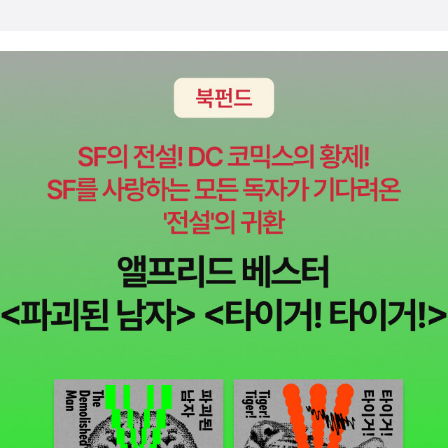
다. 사람이 개인의 일상이건 조직 안에서의 성과이건 가장 힘든 게 스
경쟁사인 고투마이피씨가 엄청난 마케팅 캠페인을 벌이는 가운데 용
스로의 자취와 업무에 대해 '평가'를 내리는 방식과 과정입니다. 그로
케 로그미인을 시장 주도 기업으로 성장시키는 데 성공했다. 그 비결
스 해킹 방식은 종전의 거대 미디어 의존 패턴과 달리 고객과 직접 소
은 무엇이었을까? 나는 엔지니어들과 힘을 합쳐 기술을 이용하되, 엔
통을 중시하므로, 이런 자기 평정이 어떻게 객관적으로 이뤄지는지가
지니어들이 전형적으로 생각하는 목적과는 다르게 활용했다. 그 비결
무척 중요합니다. 저자들은 ICE 방식, PIE 방식을 각각 예로 들며, 나
은 무엇이었을까? 나는 엔지니어들과 힘을 합쳐 기술을 이용하되, 엔
와 나의 동료들에 대해 냉혹하면서도 정확한 '점수 매기기'가 반드시
지니어들이 전형적으로 생각하는 목적과는 다르게 활용했다. 공략 대
뒤따라줘야, 이 열정과 정성(情誠)으로 무형화, 정성(定性)화한 새
상을 좀 더 세밀하게 설정하고, 고객 기반을 넓히고, 마케팅 비용을 더
로운 방식이 과연 원활히 작동하는지 온당한 판단이 가능하다고 충고
가치 있게 사용하기 위해 적당한 고객을 찾고, 다가가서, 고객에게서
합니다. 현대인은 기계의 부품이 되기를 거부하는 주체적 인간형입니
배움을 얻는 새로운 방법을 만든 것이다.-------------------------
다. 영혼 없이 판에 박힌 구호를 외치기보다, 내 마음에 깃든 정직한
-------------------------------------------#컨설팅 #컨설턴트
메시지를 타인과 나누고 소통, 공감하고 싶습니다. 제품과 서비스의
#한국경영기술지도사회 #경영지도사 #책 #책스타그램 #책추천 #
탄생 과정에서부터 일개 평직원인 내가 부모처럼 개입하고, 이거 괜
경영지도사의책 #7월17일 ~ #7월19일
찮다고 입소문을 내며 더 많은 이들과 원활히 교류하는 과정에서, 어
쩌면 신나는 일꾼 되기, 진정한 자아 완성도 꾀할 수 있지 않을까요?
돈도 적게 들고 직원들도 신나게 만드는 이런 혁신 마케팅이야말로
직장과 사회 전체에 활기를 부여하는 상생의 일처리 방식 같습니다.