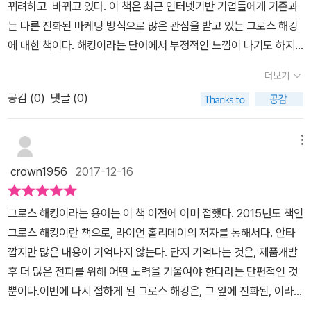
러한 선순환 구조를 빠르게 하는 것이 바로 그로스 해킹이다.IT 개발
음에 '공짜 문자'라는 기능 하나로 이동통신 가입자들에게 어필했는
뀌려하고 바뀌고 있다. 이 책은 최근 인터넷기반 기업들에게 기존과
능성을 찾는 일은 실험의 양에 좌우합니다. 마케팅 기법은 시대에 따
방법인 린 스타트업과 크게 다른게 없어 보인다.다만 기존의 마케팅
데, 이 '입소문'의 위력이 당시에는 매우 컸습니다. 지금이야 일정액
는 다른 진화된 마케팅 방식으로 많은 관심을 받고 있는 그로스 해킹
라서 자주 바뀝니다. 그로스 해킹 기법도 한종류가 이것이 답은 아닙
은 기획, 마케팅 부서만의 일이였다면 그로스 해킹은 전사적으로 이
이상 요금제라면 원칙적으로 문자메시지(구 컬러메일 포함)가 무료
에 대한 책이다. 해킹이라는 단어에서 부정적인 느낌이 나기도 하지
니다. 책에서 소개 했던 여러가지 기법들을 이용해서 마케팅에 성공
뤄진다는 것이다.기업내 각 조직들이 자신들이 알고 있는 고객, 제품
지만, 당시에는 (이미 원가가 0에 수렴했음에도 불구) 매달 무료 발송
만, 불법적인 행위를 의미하지는 않는다. 사회적 활동 경향이 바뀜에
하여 수익을 많이 낼수 있는 자신만의 방법을 찾았으면 합니다.기업
더보기
의 정보를 공개하고, 무엇을 최우선으로 어필할지를 결정해야 한다.
분이 제한되어 있었죠. 한편 3G가 막 완성단계에 진입했던 터라 데이
따라 기존에 적용하던 방식의 마케팅으로는 한계가 발생하게 되고 성
의 성장을 위해서 자주 활용할 만한 가치가 있다고 생각하는 책입니
어쩌면 이것이 기존의 마케팅 방법과 가장 큰 차이가 아닐까 생각한
터는 (속도가 꽤 느렸을망정) 무제한으로 제공했던 시절입니다. 이 호
공감 (
0
)
댓글 (0)
장이라는 미션을 위해 그걸 타계고자 하는 방법을 찾다가 만들어내게
다.
다.그렇기에 규모가 큰 조직보다는 작은 조직에 더 잘 맞는 마케팅 방
기를 놓치지 않고, 그들은 망 중립성이라는 정책 기조에 편승하여 거
된 방식이다. 제품의 마케팅을 최적화하기 위해 고객의 성향을 꼼꼼
법일 것이다.이 책을 통해 그동안 간과하고 있었던 마케팅 분야의 최
의 전국민 서비스(앱)로 단기에 도약했는데, 자그마한 회사에서 사원
히 분석하여 효과적으로 고객에게 접근할 수 있는 방법을 찾아내어
메뉴
신 기술을 배울 수 있었다.그리고 이것을 내가 지금 하고 있는 일에 어
들이 본래의 직분을 가리지 않고 고객들의 요구와 질문에 일일이 응
적은 비용으로 최대의 효과를 낼 수 있는 홍보 방식을 의미하며, 드롭
crown1956
2017-12-16
떤 방식으로 접목시킬 수 있을지 생각해 본다.
대하는 모습을 떠올려 보십시오. 바로 그게 그로스 해킹의 모범입니
박스의 입소문에 의한 홍보사례를 시발점으로 페이스북, 에어비엔비,
다. 카카오톡이 또, TV나 신문 등에 전통 방식의 광고를 많이 집행하
비트토렌트 등의 마케팅 방식에 적용되어 큰 효과를 발휘하고 있다.
그로스 해킹이라는 용어는 이 책 이전에 이미 접했다. 2015년도 책인
던가요? 저는 당시는 물론 지금도 그 회사가 그런 식으로 소통, 홍보
책은 크게 두부분으로 나뉘어 있다, 1부에서는 그로스 해킹에 대한 전
그로스 해킹이란 책으로, 라이언 홀리데이의 저자를 통해서다. 안타
하는 걸 못 봤습니다. 만약 홍보비 때문에 거액을 출혈하여 이자 상환
반적인 소개와 어떻게 팀을 꾸려야 하고 그 팀에는 어떤 사람들이 포
깝지만 많은 내용이 기억나지 않는다. 단지 기억나는 것은, 제품개발
에 성장 대가 상당 부분을 희생했다면 오늘날의 카카오는 저리 어엿
함되어야 하는지 등의 얘기가 실려 있으며, 2부에서는 그 실행 전략
후 더 많은 전파를 위해 어떤 노력을 기울여야 한다라는 단편적인 것
한 입지를 찾기 어려웠을 겁니다. 그로스 해킹은 사장이나 기획자, 기
에 대해 상세히 기술되고 있다. 기존의 마케팅이 시장을 조사하고 고
뿐이다.이번에 다시 접하게 된 그로스 해킹은, 그 앞에 진화된, 이라는
타 직원 모두가 혼연일체가 되어 움직이는 프로세스이지만, 막상 이
객을 분석하는데 주안점이 있었다면, 그로스 해킹은 그 기본적인 행
말이 더 붙었다. 과거에 비해 훨씬 더 정교해진 데이터 분석 기술 덕분