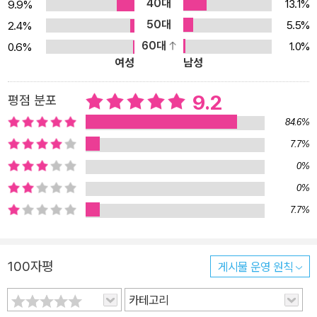
40대
13.1%
9.9%
wth Hacking)이라고 명명했다. 그로스 해킹 방법론으로 시장 점유
50대
5.5%
2.4%
율을 높이는 일은 린 스타트업(Lean Startup)으로 제품을 개발하
60대
1.0%
0.6%
고, 6시그마(6 Sigma)로 품질 및 생산성을 높이거나 비즈니스 모델
여성
남성
개발(Business Model Generation)로 전략을 수립하는 일과 같
다. 그로스 해킹은 고객에 집중함으로써 성장을 이끈다. 즉, 고객을 끌
9.2
평점 분포
어모으고, 재방문하게 만들며, 참여를 촉진하고, 더 많은 제품을 구매
84.6%
하도록 촉진하는 가장 효과적인 방법이다. 그로스 해킹을 활용하는
7.7%
기업들은 이제 스타트업만이 아니다. 페이스북, 트위터, 테슬라는 물
0%
론이고 IBM, 월마트, 마이크로소프트를 비롯하여 세계 최고의 기업
들이 도입하고 있다. 비효율적인 마케팅 방법에서 항상 반복가능하
0%
고, 비용 효율적이고, 데이터 중심적인 결과로 대체하고 싶은 모든 마
7.7%
케터, 기업가, 혁신가, 관리자들이 꼭 읽어야 할 책이다. 이 책을 통해
얻을 수 있는 6가지 이점 ? 페이스북의 그로스 해킹 팀이 수행하는
100자평
게시물 운영 원칙
성장 업무, 팀을 구성하는 법, 성장 기회 발굴 방법, 끊임없는 성장을
위해 유의해야 할 점 등을 배우게 될 것이다. 페이스북은 2007년 성
카테고리
장 정체 문제를 해결하기 위해 5명으로 구성된 성장 팀(그로스 해킹