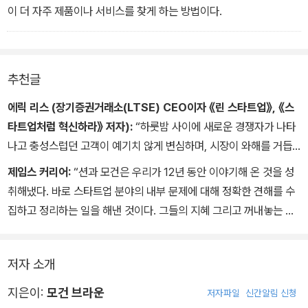
이 더 자주 제품이나 서비스를 찾게 하는 방법이다.
추천글
에릭 리스 (장기증권거래소(LTSE) CEO이자 《린 스타트업》, 《스
타트업처럼 혁신하라》 저자):
“하룻밤 사이에 새로운 경쟁자가 나타
나고 충성스럽던 고객이 예기치 않게 변심하며, 시장이 와해를 거듭
하는 점점 더 변덕이 심해지는 이런 비즈니스 환경에서 살아남기 위
제임스 커리어:
“션과 모건은 우리가 12년 동안 이야기해 온 것을 성
해서는 빠르게 성장 해법을 찾는 일이 몹시 중요하다. 『진화된 마케팅
취해냈다. 바로 스타트업 분야의 내부 문제에 대해 정확한 견해를 수
그로스 해킹』은 기업이 시장 점유율을 빠르게 높일 수 있는 새로운 전
집하고 정리하는 일을 해낸 것이다. 그들의 지혜 그리고 꺼내놓는 이
략과 최적화 방법을 제공함으로써 속도에 대한 이런 급박한 니즈에
야기나 사례는 소수의 사람들 사이에서만 회자되던 것들이다. 그들은
강력한 해법을 제시한다.”
기업의 최고위층에서 디지털 그로스 해킹이 어떻게 이루어지는지에
저자 소개
대한 현실적인 통찰을 제공한다. 모든 기업들이 디지털화되고 있는
이 때 비즈니스에 몸담고 있는 모든 사람이 반드시 읽어야 할 책이
지은이:
모건 브라운
저자파일
신간알림 신청
다.”