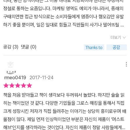
니라, 종전 방식이라는 그 이유 하나로 지양되어야 한다는 주장까지
해 알게 될 것이고 많은 영감을 얻을 것이다. 에어비앤비, 우버, 링크
정설로 통하는 요즘입니다. 마케팅 영역도 예외가 아니라서, 종래의
드인, 비트토렌트 등 큰 성공을 이룬 기업들이 놀라운 사업 아이디어
구태의연한 접근 방식으로는 소비자들에게 염증이나 혐오감만 유발
하나로 그런 성공을 이루었다고 아직도 생각하는가? 이 기업들은 사
하기 좋을 뿐이며, 일은 일대로 힘들고 직원들의 사기나 떨어뜨릴 뿐
용자 행동에 대해 끊임없이 분석하고 실험하여 성장 전략을 찾아낸
아니라 효과조차도 나지 않습니다. 윗사람이 자신이 예전에 통했던
것이다.
더보기
방식이라며 무작정 후배들에게 강제 주입하는 패턴은 참으로 미련할
공감 (
3
)
댓글 (0)
뿐 아니라, 대외적으로는 점유율 하락, 대내적으로는 조직의 건강도
에조차 악영향을 끼칩니다. 이 모든 게, 효과도 없고 집행도 어려운 과
거의 마케팅을 무리하게 밀어붙이려는 관리자들의 어리석은 판단에
메뉴
서 기인합니다. 서양 속담에는 '똘똘한 병사는 현명한 장군을 가려 본
rmeo0419
2017-11-24
다.'는 게 있는데, 이런 이치는 특히 한국처럼 점차 똑똑해지고 있는
직원들이 조직 하부를 채워가는 풍조에서 특히 잘 적용된다고 평가할
책을 처음 받아들고 책이 생각보다 두꺼워서 놀랐다. 하지만 술술 읽
수 있습니다. '그로스 해킹'이란 좀 생소하게 들리는 용어일 수 있습니
히는 책이었던 것 같다. 다양한 기업들을 그로스 해킹을 통해서 직접
다. 일단 신제품이나 서비스를 고객들에게 어필할 때, 종전의 창구나
크게 성장시킨 저자가 직접 들려주는 이야기는 상당히 흥미로우며 배
채널을 통하지 않고 타겟으로 삼은 고객들에게 개인적으로 밀착(up
울점이 많다. 제일 먼저 인상적이었던 부분은 자신의 제품이 '머스트
close and personal)해 가며 생활형으로 접근하는 방식입니다. 이
해브'인지를 생각하라는 것이었다. 자신의 제품이 정말 사람들에게