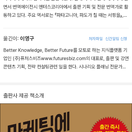
해 수백만 달러의 매출을 올렸고, 이후 콸라루를 성공적으로 매각(Ex
면서 번역에이전시 엔터스코리아에서 출판 기획 및 전문 번역가로 활
it)했다. 페이스북, 구글, 에어비앤비, 우버 등에 몸담은 15만 명 이상
동하고 있다. 주요 역서로는 『파타고니아, 파도가 칠 때는 서핑을』,
의 전문가(마케터, 프로젝트 매니저, 디자이너, 엔지니어 등)들이 참
『경험의 멸종』, 『인생의 의미』, 『누구도 나를 파괴할 수 없다』, 『부의
여하고 있는 커뮤니티 사이트인 그로스해커스GrowthHackers.co
추월차선 위대한 탈출』, 『제프 베조스, 발명과 방황』, 『파타고니아 인
m를 창립하여 운영하고 있으며, 스타트업과 포춘 100대 기업에서 활
옮긴이:
이영구
저자파일
신간알림 신청
사이드』 등이 있다.
발히 강연 및 컨설팅 활동을 펼치고 있다.
Better Knowledge, Better Future를 모토로 하는 지식플랫폼 기
업인 (주)퓨처스비즈www.futuresbiz.com의 대표로, 출판 및 강연
콘텐츠 기획, 전략 컨설팅관련 일을 한다. 시나리오 플래닝 전문가이
자 세계전문미래학자협회(APF) 정회원으로 활동하고 있는 전문 미
래학자다. 6시그마와 통계적 실험에 많은 경험이 있다. 더 나은 지식
을 국내에 소개하기 위해 이 책『진화된 마케팅 그로스 해킹』을 선정
출판사 제공 책소개
하여 출간하는 데 참여했다. 옮긴 책으로 『미래전략 시나리오 플래
닝』,『미래학자처럼 생각하라』,『소셜네트워크 시대』 등이 있다.