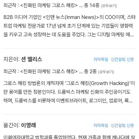
최근작 :
<진화된 마케팅 그로스 해킹>
… 총 14종
(모두보기)
B2B 미디어 기업인 <인맨 뉴스(Inman News)>의 COO이며, 스타
트업 마케팅 전문가로 17년 넘게 초기 단계에 있는 기업들이 영향력
을 키우고 고속 성장하는 데 도움을 주었다. 그는 디지털 마케팅 에이
전시에서 일하면서 마케팅 기술을 연마했고 다시 자리를 옮겨 턴히
어, 스코어빅 등 벤처캐피털의 지원을 받은 스타트업들을 성장시키는
지은이:
션 엘리스
저자파일
신간알림 신청
일을 했다. 인맨에서 일하기 전에는 Y 콤비네이터(Y-Combinator)
가 지원하는 트루발트, 콸라루의 스타트업 액셀러레이터인 사이언스,
최근작 :
<진화된 마케팅 그로스 해킹>
… 총 2종
(모두보기)
그리고 그로스해커스에서 그로스 해킹 리더 역할을 맡기도 했다. 모
그로스 해킹 방법론의 개척자며 ‘그로스 해킹(Growth Hacking)’이
건은 공저자인 션과 함께 그로스해커스를 출범시켰으며 SXSW, CT
란 용어를 만든 장본인이다. 드롭박스 마케팅 신화의 주인공이기도
A, 허브스폿 등의 주요 컨퍼런스에서 종종 강연한다.
하며, 드롭박스를 비롯하여 이벤트브라이트, 로그미인, 업로어, 룩아
웃의 마케팅 활동을 이끌어 시가총액 10억 달러(약 1.1조원) 이상의
기업으로 성장시킨 실리콘밸리 최고의 마케터이자 그로스 해커(Gro
옮긴이:
이영래
저자파일
신간알림 신청
wth Hacker)다. 또한 션은 고객정보분석·설문조사 기업인 콸라루의
설립자이자 CEO로 스타벅스, 아마존, 인튜이트와 같은 고객들을 통
이화여자대학교 법학과를 졸업하였다. 현재 가족과 함께 캐나다에 살