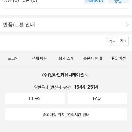
공감 (
0
)
댓글 (0)
인지, 마케팅 면에서 종래의 방식과 그들이 진행하는 신 기법 사이에
------------------------------------------------------------
현실적인 지표들을 제시하고 있기에 그로스 해킹의 유용성을 입증하
차이가 나는지 인식도 없었겠습니다만). 이렇게 하면 안 되더라, 반대
------------ 인상적인 부분의 목차입니다.★ 전통적인 마케팅의 미
고 있다. 모든 고객들의 생활 전반에 뛰어들 수 없다면, 데이터화된 자
로 과거에는 이런 방식이 잘 먹혔었다 같은 '구전 전통'은 언제나 어느
심쩍은 결과와 비용 증가★ 새로운 기술 앞지르기★ 그로스 해킹 팀
료들을 통해 관찰하고 추측할 수 있는 시대가 되었다. 물론 이를 해석
반품/교환 안내
조직에나 널리 퍼져 있게 마련입니다. 이런 전통에 근거한 조직 관성
구축★ 팀을 이루는 사람들★ ‘머스트 해브’인가★ ‘아하 순간’이란
하는 능력은 필수다. 그렇지 않다면 그저 무의미한 숫자와 자료들일
역시 직원들을 확고히 장악하는 무형의 힘이며, 이런 관성에 저항하
무엇인가?★ 머스트 해브 설문조사★ 유지율 측정하기★ 설문조사
뿐이다. 그로스 해킹을 어떻게 활용할 수 있는지도 그에 달려있다. 제
면 '민심(?)'이 이반하는 광경도 흔히 보고, 사장에 대한 신뢰나 충성
를 실시할 커뮤니티 찾기★ 성장전략 해킹하기★ 이해하기 쉽게 디
목대로 진화된 도구를 다룰 수 있도록 끊임없이 노력해야겠다.
도까지 하락합니다. 저자들은 이런 경우, '데이터의 힘'으로 사원들을
자인하여 보고하기★ 급속 실험★ 분야를 좁혀라★ 전환과 이탈에
설득하고 조정할 것을 강력히 충고합니다. 재구매율, 사용자 재방문
로그인
전체 메뉴
회사 소개
출판사 안내
PC 버전
대한 깔대기 보고서 만들기★ 촉발제의 이모저모-----------------
실적은 과연 내(회사의) 아이템이 제 자리를 잡았는지 아닌지를 판단
------------------------------------------------------------
할 수 있는 중요한 기준입니다. '그로스 해킹'은 소비자 개개인과 소통
(주)알라딘커뮤니케이션
--- 다음은 작가의 말 중 일부입니다. 실리콘밸리에서 나는 드롭박스
하여 자신의 웨어(ware)를 머스트 해브로 확실히, 감성적으로, 생리
처럼 예산이 제한적이고 경쟁이 심한 상황에서 출발하는 회사들을 성
1544-2514
일반문의 (발신자 부담)
적으로 소비자 개인에게 각인시켜야 그게 성공입니다. 스타트업뿐 아
장시킬 방법을 찾아내는 인물이라는 평판을 얻고 있었다. 온라인 게
1:1 문의
FAQ
니라 과거에도, 성공하는 기업, 될성부를 나무는 그 유지율이 남들보
임 분야를 개척한 업로어를 1999년 12월 IPO 시점에 520만 이상의
다 압도적인 수치를 기록하는 데서 그 싹을 확인할 수 있었습니다. 스
사용자를 보유한 웹사이트로 키워낸 것이 내가 주도한 성장 추진의
중고매장 위치, 영업시간 안내
타트업이라면 더군다나, 열성적인 소비자들이 피드백 남겨주고 재구
첫 성공 사례였다. 이후 나는 자리를 옮겨 업로어의 창업자가 시작한
매해 주는 그 열의와 빈도를 통해, 그 성공 여부를 확인할 수 있습니
혁신적 서비스인 로그미인을 이륙시키는 일을 맡았다. 그곳에서 주