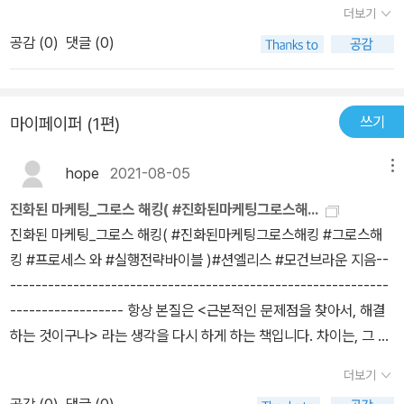
것도 컨셉 자체를 전사(全社)가 공유하며 일체가 되어 띄워보기란
위도 포함하지만 한발짝 더 나가는 마케팅 행위를 제안하고 있다. 그
더보기
에, 진화된이라는 말도 훨씬 더 명확해졌다. 제품 생산 후 기존의 언론
무척 어렵게 느껴지는 게 사실입니다. 이런 독자의 기분을 눈치채기
행위는 기존 마케팅팀의 역량외에 제품이나 엔지이너링에 대한 역량
공감 (
0
)
댓글 (0)
매체들을 통해 고객과 소통하고 마케팅했던 과거에 비해, 현재는 훨
라도 했는지, 저자들은 '처음이 어려울 뿐' (책에서 설명하는대로) 모
이 필요하게 되고, 그로스 해킹 팀에는 그 인원들이 구성되어 진행되
씬 더 복잡해졌다. 이는, 그만큼의 기회가 늘어났다는 뜻이다. 기존에
범 사례를 (일단은) 따라해 보며 회사 전체에 분위기를 물들이다 보면
어야 한다. 그리고, 그 팀은 저자가 생각하는대로의 성과를 도출하게
비해 훨씬 더 다양해진 매체들을 통해 고객들에게 다가갈 수 있으며,
탄력이 붙는다는 식으로 독자를 독려하는군요. 일단은 기존의 업무
된다.모든 기업의 목표에는 성장이라는 단어가 포함되어 있을 것이라
쓰기
마이페이퍼 (1편)
심지어는 고객을 분석할 수 있는 툴인 데이터분석까지도 제공받을 수
부서간 장벽을 허물고, 다소는 책임과 권한의 경계가 모호해지는 과
생각한다. 그 성장을 이루려는데 막힘이 있는 상황이라면, 좀 더 진화
있는 세상이 되었다.저자들이 제시하는 그로스 해킹을 자신의 기업에
정에서, 서로 과실 떠넘기기, 혹은 반대로 영역 침해라면서 갈등이 격
한 마케팅 방식인 그로스 해킹이라는 기법을 고려해 보는 것을 추천
hope
2021-08-05
메뉴
적용시키는 것은 이제 필수가 되었다고 해도 과언이 아니다. 제품 개
화할 소지마저 다분히 생기는 것도 사실입니다. 저자들은 이에 대해,
한다.
발 후가 아닌, 제품 개발 전부터 고객들에게 도움이 되고, 고객들이 미
공통의 목적을 분명히 설정해 주고, 일단 과제들을 단기와 소량으로
진화된 마케팅_그로스 해킹( #진화된마케팅그로스해...
처 깨닫지 못했던 제품을 개발할 수 있도록 면밀해졌기 때문이다. 물
잘게 나누어, 매 단계마다 인센티브를 성과자(팀)에게 분명히 지급하
진화된 마케팅_그로스 해킹( #진화된마케팅그로스해킹 #그로스해
론 사람의 문제를 해결하는 것도 사람이기에, 이를 어떻게 활용하는
는 방식으로 이 잠재적 갈등을 해소할 수 있다고 제언합니다. 다른 이
킹 #프로세스 와 #실행전략바이블 )#션엘리스 #모건브라운 지음--
지에 따라 달라진다.문제를 제기하고 관찰하고 분석해 제품을 출시한
들도 아니고 바로 '그로스 해킹'의 이론적, 실제적 창안자들이 이런 말
------------------------------------------------------------
다. 이 모든 전반에 참여하게 되는 것도 고객이며, 이는 철저한 모니터
을 하니 신뢰가 생기며, 조직 안에서 한번 실천해 보고 싶은 게 사실입
------------------ 항상 본질은 <근본적인 문제점을 찾아서, 해결
링을 통해서 가능하다. 이를 위해 회사의 모든 인원들이 이를 이해하
니다. 페이스북도 한때는 일개 스타트업이었던 만큼 당연히 이런 '그
하는 것이구나> 라는 생각을 다시 하게 하는 책입니다. 차이는, 그 문
고 서로 협업하는 것이 필수다. 세상을 바꾸는 몇몇의 회사들은, 고객
로스해킹'을 거쳐 오늘날 세계의 총아 자리에 섰던 것입니다(물론 그
제를 어떻게 찾아서, 어떻게 실행할지 입니다.온라인 거래의 활성화
더보기
의 문제를 해결하는 것에 집중한 동시에,구성원들의 면밀한 이해와
로스해킹이라는 말 자체는 없었고 그들 역시 정확히 무엇을 하는 중
시대에 맞는 마케팅을 생각해 봅니다.일독을 권해드립니다.--------
협업을 통해 가능했다. 두꺼운 책 속에 가득한 실제 사례들과 더불어