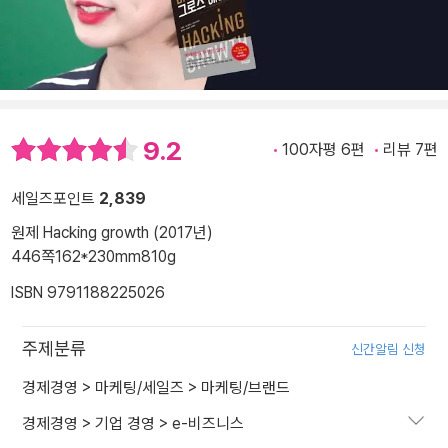
9.2
100자평 6편
리뷰 7편
세일즈포인트
2,839
원제 Hacking growth (2017년)
446쪽
162*230mm
810g
ISBN 9791188225026
주제분류
신간알림 신청
경제경영
>
마케팅/세일즈
>
마케팅/브랜드
경제경영
>
기업 경영
>
e-비즈니스