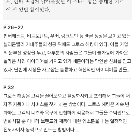
시, 한때 뜨겁게 달아올랐던 이 스타트업은 중대한 기로
에 서 있던 참이었다.
그로스 해킹을 활용하는 기업들은 이제 스타트업만이 아니다. 페이스
북, 트위터, 테슬라는 물론이고 IBM, 월마트, 마이크로소프트를 비롯
P.26~27
하여 세계 최고의 기업들이 도입하고 있다. 비효율적인 마케팅 방법
핀터레스트, 비트토렌트, 우버, 링크드인 등 빠른 성장을 보이고 있는
에서 항상 반복가능하고, 비용 효율적이고, 데이터 중심적인 결과로
실리콘밸리 기대주들의 성공 뒤에도 그로스 해킹이 있다. 이들 기업
대체하고 싶은 모든 마케터, 기업가, 혁신가, 관리자들에게 도움이 된
의 눈부신 성장을 두고, 대부분의 사람들은 그들이 불가능에 가까운
다.
놀라운 사업 아이디어를 가지고 있기 때문이라는 막연한 신화를 믿고
있다. 단번에 시장을 사로잡는 훌륭하고 혁신적인 아이디어를 만들어
냈다고 생각하는 것이다. 사실은 그와 정반대다.
P.32
그로스 해킹은 고객을 끌어모으고 활성화시키고 포섭해서 그들이 더
자주 제품이나 서비스를 찾게 하는 방법이다. 그로스 해킹은 계속 변
화하는 고객의 니즈와 욕구에 민첩하게 적응해서 그들을 수익원으로
변화시킬 뿐 아니라 브랜드와 제품에 대한 입소문을 내는 열정적인
전도사이자 동력으로 만드는 방법이다.