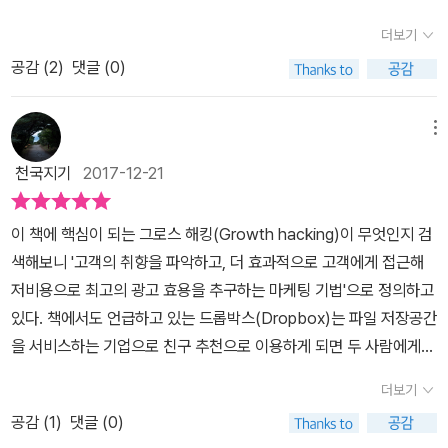
에는 이 제품이나 서비스를 개발한 회사 조직 전체가, 부서를 가리지
관심을 불러일으킬 만하고 필요한 콘텐츠를 갖추고 있는지를 먼저 생
않고 전사(全社)적으로 행동하며 진정성 깃든 홍보와 전파에 주력한
더보기
각해야지그렇지 않으면 다양한 수단을 이용해 사람들을 불러모으더
다는 데 주안점이 있습니다. 그래서 개발과 홍보가, 이 제품이 속한 산
공감 (
2
)
댓글 (0)
라도 금방 효과가 떨어질 수 밖에 없다는 것이다. 본질적인 부분이지
업 전체의 성장과 장래를 함께 중시하는 전략과 일체가 되어야 합니
만 쉽게 잊는 부분이기도 한 것 같다. 그리고 어째서 '머스트해브'가
다. '철저한 기획을 거쳐 주의 깊게 실행에 옮긴 (마케팅)방법론' 이것
되었는지도 생각해야 한다. 사람들이 제품을 사용하면서 '아하'하고
메뉴
이 저자들이 주장하는 그로스 해킹의 요체입니다.해킹이라고 하니까
느끼는 순간을 찾아야 하는 것이다. 나는 내 콘텐츠를 홍보하면서 어
무슨 남의 시스템 보안 허점을 틈타 무단으로 침입하여 정보와 데이
천국지기
2017-12-21
떻게 홍보해야 사람들에게 많이 전달될지에만 집중하지 않았나 싶었
터를 유출, 조작하는 행위만 연상하시는 이들도 있던데, 그런 것과는
다. 먼저 콘텐츠가 튼실하고 사람들이 찾을만한 것이 되어야 한다는
매우 다릅니다. 제품 개발의 초창기부터 모든 직원, 즉 CEO나 엔지
이 책에 핵심이 되는 그로스 해킹(Growth hacking)이 무엇인지 검
것이다. 그리고 꼼꼼히 살펴서 어떤 부분들을 사람들이 좋아하는지
니어, (기존의) 홍보 책임자, 디자이너 등이 일체가 됩니다. 일단 너는
색해보니 '고객의 취향을 파악하고, 더 효과적으로 고객에게 접근해
찾아내고 거기에 집중해야 한다.두번째는 다양한 팀들이 서로 협력하
개발해라 나는 평가만 시행하겠다, 윗선에서 검토가 끝나면 익히 해
저비용으로 최고의 광고 효용을 추구하는 마케팅 기법'으로 정의하고
여 함께 일관된 변화를 일으킬 필요가 있다는 것이다. 제품개발팀, 마
오던 대로 기계적 홍보에 주력한다 같은, 영혼 없는 분업과는 전혀 다
있다. 책에서도 언급하고 있는 드롭박스(Dropbox)는 파일 저장공간
케팅팀, 기획팀 등이 각자 따로 파트를 나눠 할 일을 하는 것이 아니라
릅니다. 종래 이런 식으로 직원들이 전혀 다른 방식으로 각개약진하
을 서비스하는 기업으로 친구 추천으로 이용하게 되면 두 사람에게
목표와 그것을 이루기 위한 과정 등을 공유해서 일해야 효과적이고
고, 현장이나 소비자들이 부정적 피드백이 들어오면 그때서야 굼벵이
각각 무료로 500MB를 제공함으로 인해 회원 가입률을 60%까지
효율적으로 변화할 수 있다. 특히나 그로스해킹에 경우에서는 마케팅
더보기
처럼 마지못해 움직이는 방식은, 요즘 같은 혁신의 시대에 더 이상 통
증가시켰다. 생각해보니 고객들이 무엇을 원하는 지를 파악하고 비용
과정에서 발견된 내용으로 제품 자체를 변화시킬 수도 있기 때문에
하지도 않고, 생산자조차 '그래 갖고 과연 통할까?' 같은 원초적 불안
공감 (
1
)
댓글 (0)
을 최소화하면서 최고의 광고 효과를 누리는 이 마케팅 기법으로 저
더욱 이러한 협력이 중요하다고 할 수 있다. 세번째는 핵심가치를 찾