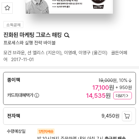
소득공제
진화된 마케팅 그로스 해킹
프로세스와 실행 전략 바이블
모건 브라운
,
션 엘리스
(지은이),
이영래
,
이영구
(옮긴이)
골든어페
어
2017-11-01
종이책
19,000
원,
10%
17,100
원
+ 950원
14,535
원
카드최대혜택가
더보기
전자책
9,450
원
수령예상일
양탄자배송
밤 10시까지 주문하면 내일 아침 7시
출근전 배송