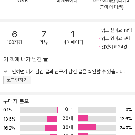
OKR
마케팅이다
싱크 어게인 (리커버
해킹은 과학적으로 잘 계획된 과정을 통해 낭비가 많은 일반적 방법
블랙 에디션)
과는 비교도 안 될 정도로 시간과 비용을 줄일 수 있는 방법이다. 실험
과 데이터 분석을 통해 고객이 진정으로 원하는 것이 무엇인지 빠르
게 찾아갈 수 있는 방법을 제시한다. ★★★4차 산업혁명 시대 마케
읽고 싶어요 18명
6
7
1
팅 절대 필독서★★★ 14개월 만에 400만 명을 모은 드롭박스 마
읽고 있어요 5명
100자평
리뷰
마이페이퍼
케팅, 당신도 할 수 있습니다 지금은 믿기 힘들겠지만, 에어비앤비(Ai
읽었어요 24명
rbnb)가 값싼 숙소를 찾는 데 도가 튼 사람들만이 간직한 비법이었던
이 책에 내가 남긴 글
때가 있었고, 핀터레스트(Pinterest)는 제빵사와 공예가들이 이용하
로그인하면 내가 남긴 글과 친구가 남긴 글을 확인할 수 있습니다.
는 틈새 웹사이트였다. 링크드인(LinkedIn)은 기업 간부와 최상위 헤
드헌터들만이 이용하는 네트워크였고, 우버(Uber)는 뉴욕의 옐로우
로그인하기
캡(Yellow Cab)이라는 골리앗과 상대가 되지 않는 스타트업에 불과
했다. 그렇다면 이렇게 변변찮게 시작한 이 회사들은 어떻게 지금과
구매자 분포
같은 엄청난 기업으로 성장할 수 있었을까? 일반적인 생각과 달리 뛰
10대
0%
0.1%
어난 제품을 만들었더니 저절로 성공했거나, 놀라운 아이디어 하나로
20대
13.6%
13.6%
대박이 난 것이 아니다. 철저한 기획을 거쳐 주의 깊게 실행에 옮긴 방
30대
24.0%
16.2%
법론이 있었기 때문이다. 그 방법론을 저자인 션이 그로스 해킹(Gro