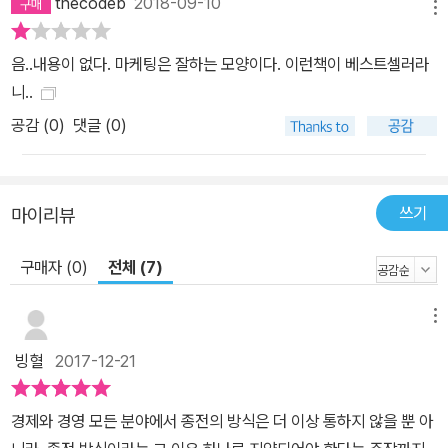
thecodeb
2018-09-10
려준다. ? 개발자부터 디자이너, 마케팅 담당자가 아이디어를 내고
메뉴
우선순위를 함께 정하여 회사를 새로운 차원으로 끌어올리는 협업 방
음..내용이 없다. 마케팅은 잘하는 모양이다. 이런책이 베스트셀러라
법을 배울 것이다. 당신의 제품 팀(개발 팀)은 마케팅 팀과 얼마나 자
니..
주 이야기를 나누는가? 당신의 엔지니어가 고객 만족에 대해 이야기
공감 (
0
)
댓글 (0)
한 적은 언제였는가? 스타트업이든 대기업이든, 느끼든 못느끼든 조
직 간 단절 문제가 성장을 둔화시키고 있다. 요즈음의 경영 환경에서
는 조직 간 권한 다툼이나 하는 여유를 부릴 틈이 없다. ? 이 책에서
제시하는 프로세스와 평가 모델을 이용하여 더 빠르게 최고의 성장
쓰기
마이리뷰
아이디어를 생성, 선정, 실험할 수 있다. 10번의 시합 경험이 있는 팀
과 20번의 시합 경험이 있는 팀 중 어느 팀이 노련하며 시합에서 이
구매자 (0)
전체 (7)
길 가능성이 높은가? 경쟁자는 2주에 한 번 실험하는데, 당신은 1주
에 한 번 실험할 수 있다면 매주 경쟁자보다 두 배 많이 배우는 것이
메뉴
다. 이렇게 빨리 배움으로써 더 많이 배우는 것이 급속 그로스 해킹 절
빙혈
2017-12-21
차의 목표임과 동시에 그로스 해킹에서 얻는 엄청난 혜택이다. ? 저
자인 션과 모건이 직접 키워낸 여러 기업들의 사례뿐만 아니라 실리
경제와 경영 모든 분야에서 종전의 방식은 더 이상 통하지 않을 뿐 아
콘밸리의 여러 신화적 기업들의 고객 이해를 위한 숨겨진 노력에 대