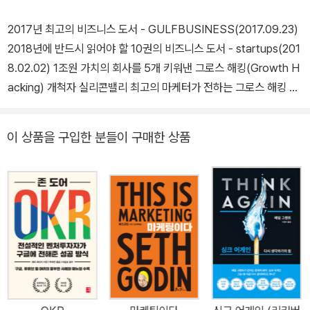
2017년 최고의 비즈니스 도서 - GULFBUSINESS(2017.09.23)
2018년에 반드시 읽어야 할 10권의 비즈니스 도서 - startups(201
8.02.02) 1조원 가치의 회사를 5개 키워낸 그로스 해킹(Growth H
acking) 개척자 실리콘밸리 최고의 마케터가 전하는 그로스 해킹 실
전 기법 실리콘밸리 초고속 성장 기업들의 비밀 도구, 그로스 해킹(G
rowth Hacking) 우리가 아는 마케팅은 ’그로스 해킹‘으로 대체될
이 상품을 구입한 분들이 구매한 상품
것이다 요즈음은 광고를 해도 효과를 보기가 어렵다. 성공 사례를 좇
아 따라 해보기도 하지만 신통찮다. 그렇다고 광고를 안 할 수도 없고
비용만 낭비하는 것 같아 걱정이다. TV나 신문을 통해서 정보를 얻던
시대가 끝나고 SNS나 웹 등 다양한 매체를 통해서 정보를 얻고 쇼핑
하는 시대가 도래했기 때문이다. 이런 이유로 마케터들은 우리가 아
는 마케팅이 그로스 해킹으로 대체될 것이라는 사실을 알고 있다. 실
리콘밸리 최고의 마케터이자 이 방법론의 개척자인 저자션 엘리스가
‘그로스 해킹Growth Hacking ’이라 명명한 이후 이 기법은 실리콘
밸리 초고속 성장 기업들의 성장 비밀로 알려지기 시작했다. 그로스