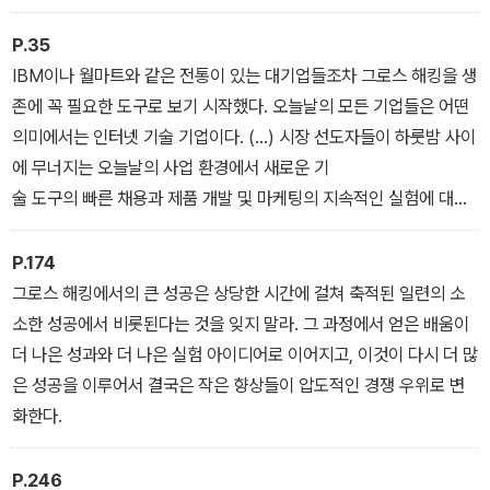
그로스 해킹 팀의 핵심 과제는 제품과 기능, 사용자에 대한 메시지 전
달은 물론이고 고객을 유치하고 유지하며 수익을 창출하는 방법에 까
P.35
지 다양한 수정을 가하는, 끊임없는 실험에 고도로 집중함으로써 성
IBM이나 월마트와 같은 전통이 있는 대기업들조차 그로스 해킹을 생
장 잠재력의 마지막 한 방울까지 찾아내는 것이다.
존에 꼭 필요한 도구로 보기 시작했다. 오늘날의 모든 기업들은 어떤
의미에서는 인터넷 기술 기업이다. (...) 시장 선도자들이 하룻밤 사이
에 무너지는 오늘날의 사업 환경에서 새로운 기
술 도구의 빠른 채용과 제품 개발 및 마케팅의 지속적인 실험에 대한
필요는 디지털 제품의 영역을 넘어 모든 유형의 비즈니스로 급속히
확산되고 있다. 이 과정은 사물 인터넷Internet of Things의 출현으
P.174
로 더 많은 제품이 웹이나 여타 제품과의 연결을 통해서 ‘스마트’해지
그로스 해킹에서의 큰 성공은 상당한 시간에 걸쳐 축적된 일련의 소
면서 가속될 것이다.
소한 성공에서 비롯된다는 것을 잊지 말라. 그 과정에서 얻은 배움이
더 나은 성과와 더 나은 실험 아이디어로 이어지고, 이것이 다시 더 많
은 성공을 이루어서 결국은 작은 향상들이 압도적인 경쟁 우위로 변
화한다.
P.246