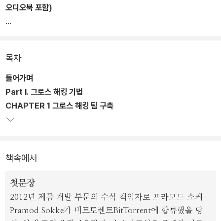
오디오북 포함)
★ 언론에서 최고의 마케팅/비즈니스 도서 · 반드시 읽어야 할 도서로
선정
목차
- 역대 최고의 마케팅 책 10권 – Economictimes(2023.02.21)
- 당신이 알아야 할 2021년 최고의 마케팅 도서 20선 – builtin.com
들어가며
(2021.05.25)
Part Ⅰ. 그로스 해킹 기법
- 스타트업 필독서 10선 – Futurestartup(2021.05.23)
CHAPTER 1 그로스 해킹 팀 구축
★ 14개국 번역 출간 / 출간 즉시 미국, 영국, 독일 아마존 베스트셀
러
책속에서
그로스 해킹은 과학적으로 잘 계획된 과정을 통해 낭비가 많은 일반
첫문장
적 방법과는 비교도 안 될 정도로 시간과 비용을 줄일 수 있는 방법이
2012년 제품 개발 부문의 수석 책임자로 프라모드 소케
다. 실험과 데이터 분석을 통해 고객이 진정으로 원하는 것이 무엇인
Pramod Sokke가 비트토렌트BitTorrent에 합류했을 당
지 빠르게 찾아갈 수 있는 방법을 제시한다.