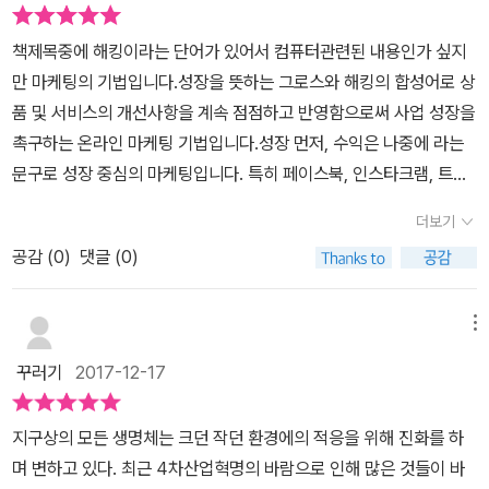
방문객이 많은 포탈사이트에 무수히 많은 배너를 노출하거나, 가입시
비자와의 소통 일체를 포함하는 '그 이상'임은 이미 앞에서 말했습니
할 수 있다는 것이다. 그 실험들은 성공으로 향하기 위한 표본과 데이
이니 읽어보실 것을 적극 추천한다.
경제적인 이익을 조금 주는 것들이 대부분이였다.그런데 드롭박스는
다)이 탄생할 수 있었을까요? 사실 이는 스타트업의 궁여지책이었습
터를 모으는 작업이라고 보면 될 것 같다. 단기적 성과가 아닌 성장을
책제목중에 해킹이라는 단어가 있어서 컴퓨터관련된 내용인가 싶지
친구 추천을 통해 가입하면 무료 저장공간을 더 준다는 것을 내세웠
니다. 이른바 work the number라고 해서, 무작정 다수에게 전화 걸
위해 다양한 실험을 해보면서 실패 가능성을 좁혀 나가는 것이다.마
만 마케팅의 기법입니다.성장을 뜻하는 그로스와 해킹의 합성어로 상
다.클라우드 저장공간에 매력을 느낀 나는 다른 친구를 통해 가입을
고 전단지 뿌리고 권유, 모집만 해 대면 그 중에 얼마는 '낚여 든다' 같
케팅 관련 서적들이 많고 어쩌면 그로스 해킹 기술도 여타 다른 마케
품 및 서비스의 개선사항을 계속 점점하고 반영함으로써 사업 성장을
하고, 다른 친구들에게도 적극적으로 추천을 하였다.지금 생각하면
은 믿음도 한때 널리 퍼졌으며, 아직도 이런 방식에 기대어 영업 하는
팅 기법 중 하나에 불과할 것이다. 실리콘 밸리에서 최고의 마케터로
촉구하는 온라인 마케팅 기법입니다.성장 먼저, 수익은 나중에 라는
정말 대단히 멋진 마케팅 방법이였다.조금 달리보면 또 다른 네트워
이들(회사들)도 많습니다. 또, 불특정 다수에게 어필하려면 불특정 다
꼽힌 저자의 모든 노하우와 기술이 녹아있는 만큼 그로스 해킹을 구
문구로 성장 중심의 마케팅입니다. 특히 페이스북, 인스타크램, 트위
크 마케팅으로 볼 수도 있지만, 소비자에게 금전적 이익이 아닌 더 많
수에게 '도달'할 수 있는 유력 매체를 통해야만 합니다. 거대 신문, 잡
축하고 실행하는 전략을 통해 기업을 성장시키는 동력은 무엇이며,
터 등 굵직굵직한 기업들이 이 그로스 해킹 기술을 사용하고 있습니
은 서비스를 이용할 수 있게 해 준 것이 차이점일 것이다.저자는 이 책
지, TV 등이 그것이죠. 스타트업은 개발 도상국이 아니라 주로 선진
더보기
어떻게 마케팅을 해야 효과적인지에 대한 고민들을 어느 정도 해소해
다. 책에서는 그로스 해킹 팀 구축방법 및 그들을 관리하는 방법을 기
을 통해 그로스 해킹에 대해 아주 상세히 설명하고 있다.1부에서는 그
국, 안정된 developed countries에서 성황이며, 이런 나라들이라
줄 수 있을 것이다. 역시 마케팅도 배워야 할 영역이 넓고 많다는 것을
공감 (
0
)
댓글 (0)
술하고 있습니다. 여러가지 전략들로 고객 유치 및 수익을 기술하고
로스 해킹의 개념과 방법에 대해서 설명하고, 2부에서는 그것을 실전
면 일용직, 임시직이라 한들 인건비를 마냥 낮춰서 쓰기가 어렵습니
느끼게 해준 책이었다.
있습니다. 그로스 해킹 기법 몇가지 기법을 소개해 드리겠습니다.첫
에서 어떻게 사용해야 할지를 보여주고 있다.그로스 해킹은 IT분야의
다. 하물며 거대 미디어의 한 지면 한 광고타임을 빌려 쓸 자금이 있
번째, 머스트 해브인가 기법입니다.가장 기본적인 규칙이며, 고객들
메뉴
린 스타트업과 애자일 방법을 잘 믹스한 마케팅 방법이라고 보여진
을 리 만무합니다. 그들이 의존한 홍보 수단은 소셜 미디어(소위 SN
의 눈에 꼭 가지고 싶은것으로 비치는 제품을 가지고 있는 것입니
다.또 하나의 멋진 매시업인 것이다.아래의 그림은 그로스 해킹 방법
S)라 불리는 한정된 가상 공간에서 소수 인맥을 통해 입소문을 퍼뜨
꾸러기
2017-12-17
다. 두번째,성장 전략을 결정하는 것입니다. 성장 아이디어를 빠른 속
을 아주 간략하게, 하지만 아주 정확하게 보여준다. 고객들의 데이터
리는 것이었는데, 이게 의외로 종전의 채널이나 방법론보다 효과가
도로 실험하는 단계로 이동하기 전에 성장을 어떻게 촉진할지, 즉 성
를 취합하여 분석하고, 그 결과를 바탕으로 다양한 마케팅 아이디어
더 좋았던 겁니다. 우리네 카카오톡이 처음에 어떻게 일반 소비자들
지구상의 모든 생명체는 크던 작던 환경에의 적응을 위해 진화를 하
장의 지겟대를 파악하는 것입니다. 셋번째,다양한 실험을 자주 해야
를 낸다.그 중 우선순위를 정해 실험하여 그 결과를 다시 취합한다.이
에게 다가섰는지 한번 되새겨 보면 좋을 것 같습니다. 카카오톡은 처
며 변하고 있다. 최근 4차산업혁명의 바람으로 인해 많은 것들이 바
한다.더 많이 실험 할수록 더 많은 것을 배웁니다.크든 작든 성공의 가