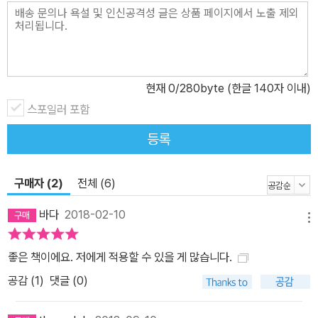
팀)을 발족했다. 2017년 10주년을 맞은 이 조직은 여러 개의 팀을 거
느리고 있으며, 이제 10억 명이 넘는 사람들에게 서비스를 제공하는
거대한 회사의 성장을 책임지고 있다. ? 누구나 인정하는 마케팅 성
과를 도출하는 방법과 도구들을 발견할 것이다. 오늘날은 너무나 치
현재
0
/280byte (한글 140자 이내)
열한 경쟁이 벌어지고 있기 때문에 마케팅에 많은 돈을 쏟아부어도
이렇다 할 성과는 커녕 제대로 차별화하기도 어렵다. 푸르네즈 마케
스포일러 포함
팅 그룹(Fournaise Marketing Group)의 연구에 따르면 “조사 대
등록
상 CEO의 73퍼센트가 마케터들은 비즈니스 신뢰가 부족하고 효과
에 충분히 집중하지 않는다"라는 의견에 동의했다. 이제는 마케팅도
구매자 (2)
전체 (6)
데이터로 승부해야 한다. ? 필요한 피드백을 얻는 방법과 중요한 기
능을 구축하는 법을 배울 것이다. "이 제품을 더 이상 이용할 수 없다
바다
2018-02-10
메뉴
면 어떻게 느끼겠습니까?"라고 질문하면 당신의 고객은 뭐라고 답할
까? 이 질문을 할 자신이 없다면 당신은 아직 고속 성장을 할 준비가
좋은 책이에요. 저에게 적용할 수 있을 게 많습니다.
안 된 것이다. 꼭 필요한 제품인 '머스트 해브'는 지속 가능한 성장과
공감 (
1
)
댓글 (0)
효과적인 마케팅의 핵심이다. 『린 분석(Lean Analytics)』등에 ‘션
엘리스 테스트(Sean Ellis Test)’라고 소개된 검증된 방법을 직접 알