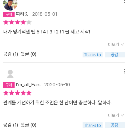
메뉴
하게 만드는 방법과 스스로의 영웅이 되는 용기를 선물할 것이다.
찌리릿
2018-05-01
내가 밍기적댈 땐 5 ! 4 ! 3 ! 2 ! 1 을 세고 시작!
더보기
공감 (
1
)
댓글 (0)
메뉴
I’m_all_Ears
2020-05-10
관계를 개선하기 위한 조언은 한 단어면 충분하다..말하라.
더보기
공감 (
1
)
댓글 (0)