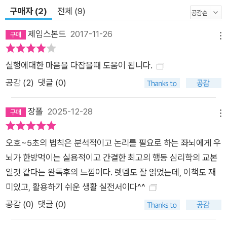
구매자 (2)
전체 (9)
기’라고 부른다. 이 책에는 우리가 매일 만나는 수없이 많은 시작
앞에서 용기를 가지고 일상과 인생, 세상을 변화시킨 흥미로운 증
제임스본드
2017-11-26
메뉴
언으로 가득하다. 생각은 몸을 움직일 수 없지만 몸을 움직이면
생각이 따라온다! 어떤 일이든 마무리하는 비법은 스스로에게 말
실행에대한 마음을 다잡을때 도움이 됩니다.
하고 곧장 시작하는 것이다. 저자가 제안하는 ‘5초의 법칙’의 원
공감 (
2
)
댓글 (0)
칙은 간단하다. 머릿속으로 생각하는 단계를 벗어나 행동을 옮기
도록 스스로를 몰아붙이는 것이다. ‘5, 4, 3, 2, 1’ 숫자를 거꾸로
장폴
2025-12-28
세는 것이 핵심이다. 숫자를 거꾸로 세고 나면 마치 로켓이 발사
메뉴
되는 것처럼 시작할 수 있게 된다. 이는 심리학에서 말하는 ‘자기
오호~5초의 법칙은 분석적이고 논리를 필요로 하는 좌뇌에게 우
제어’와 관련이 있다. 5초 카운트다운은 상투적인 사고방식을 따
뇌가 한방먹이는 실용적이고 간결한 최고의 행동 심리학의 교본
르는 관성적 사고를 방해함으로써 우리 뇌가 변명거리를 찾는 대
일것 같다는 완독후의 느낌이다. 렛뎀도 잘 읽었는데, 이책도 재
신 행동하는 데 집중하게 만든다. 저자는 또한 스스로를 밀어붙여
미있고, 활용하기 쉬운 생활 실전서이다^^
간단한 행동을 실행하면 자신감과 생산성이 높아지는 연쇄반응
이 일어난다고 말한다. 삶을 개선하는 소소한 행동을 시작하도록
공감 (
0
)
댓글 (0)
스스로를 밀어붙일 때 추진력이 생긴다는 것이다. 5-4-3-2-1-시