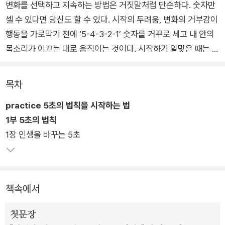
변화를 선택하고 지속하는 방법은 거짓말처럼 단순하다. 숫자만
셀 수 있다면 당신도 할 수 있다. 시작의 두려움, 변화의 거부감이
행동을 가로막기 전에 ‘5-4-3-2-1’ 숫자를 거꾸로 세고 내 안의
목소리가 이끄는 대로 움직이는 것이다. 시작하기 알맞은 때는 없
다. 우리가 원하는 모습으로 변화하기 위해서는 내 안의 목소리에
귀를 기울이고 즉시 행동해야 한다. <5초의 법칙>은 내면의 목
목차
소리에 집중하고 행동으로 나타나게 만드는 특별한 방법과 증언
practice 5초의 법칙을 시작하는 법
을 우리에게 보여준다.
1부 5초의 법칙
1장 인생을 바꾸는 5초
지금 이 순간 변화를 시작하고 지속하게 만드는 ‘5초의 법칙’은
우연한 기회에 만들어졌다. TV에서 본 로켓 발사 장면이 힌트였
다. 익숙한 5초 카운트다운을 들었고, 아침에 일어나는 것조차 힘
겨웠던 저자는 로켓을 발사하는 것처럼 침대를 박차고 나오겠다
책속에서
고 계획했다. 다음날 아침 운 좋게 계획이 기억났고, 거짓말처럼
계획만 했던 아침을 실제 보낼 수 있었다.
첫문장