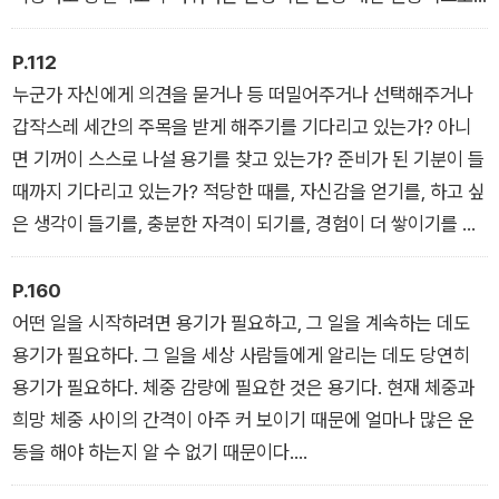
용기 있게 행동하는 자신의 모습을 발견할 수 있을 것이다.
시간이 지나면 다른 것도 찾게 될 것이다. 진정한 자신감과 자부
P.112
심이다. 목표를 소중히 여기고 자신에게 중요한 작은 성공을 이뤘
누군가 자신에게 의견을 묻거나 등 떠밀어주거나 선택해주거나
을 때 진정한 자신감과 자부심이 생긴다.
갑작스레 세간의 주목을 받게 해주기를 기다리고 있는가? 아니
면 기꺼이 스스로 나설 용기를 찾고 있는가? 준비가 된 기분이 들
때까지 기다리고 있는가? 적당한 때를, 자신감을 얻기를, 하고 싶
은 생각이 들기를, 충분한 자격이 되기를, 경험이 더 쌓이기를 기
다리고 있는가?
다음이나 두 번째 기회, 타임아웃은 없다. 더 이상 기다리지 말자.
P.160
지금이 아니면 기회는 결코 없다. 기다림은 단지 미루는 것이 아
어떤 일을 시작하려면 용기가 필요하고, 그 일을 계속하는 데도
니다. 훨씬 더 위험한 짓이다. 지금은 적당한 때가 아니라고 의도
용기가 필요하다. 그 일을 세상 사람들에게 알리는 데도 당연히
적으로 설득하고 있기 때문이다. 자신의 꿈에 반하는 일을 적극적
용기가 필요하다. 체중 감량에 필요한 것은 용기다. 현재 체중과
으로 하는 셈이다.
희망 체중 사이의 간격이 아주 커 보이기 때문에 얼마나 많은 운
동을 해야 하는지 알 수 없기 때문이다.
간단히 말하면, 현재의 내 모습과 스스로 바라는 모습 사이의 간