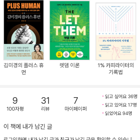
화를 선택하고 지속하는 방법은 거짓말처럼 단순하다. 숫자만 셀
수 있다면 당신도 할 수 있다. 시작의 두려움, 변화의 거부감이 행
동을 가로막기 전에 ‘5-4-3-2-1’ 숫자를 거꾸로 세고 내 안의 목
소리가 이끄는 대로 움직이는 것이다. 시작하기 알맞은 때는 없
다. 우리가 원하는 모습으로 변화하기 위해서는 내 안의 목소리에
귀를 기울이고 즉시 행동해야 한다. 《5초의 법칙》은 내면의 목소
리에 집중하고 행동으로 나타나게 만드는 특별한 방법과 증언을
우리에게 보여줄 것이다. 삶을 바꿔줄 한 사람을 찾고 있다면 지
김미경의 플러스 휴
렛뎀 이론
1% 카피라이터의
먼
기록법
금 거울을 보라! 출근 준비를 해야 하지만 타이머 버튼을 누르고
다시 이불을 머리끝까지 덮어쓰며 남은 잠을 청한다. 다이어트 하
기로 마음먹었지만 헬스클럽에 가기 위해 다시 집밖으로 나가기
읽고 싶어요 36명
9
31
7
에는 밤이 너무 깊었다고 생각한다. 가족, 동료들과 관계를 회복
읽고 있어요 17명
100자평
리뷰
마이페이퍼
하고 싶지만 말도 꺼내기 전에 그들이 어떤 반응을 보일지 두렵
읽었어요 94명
다. 결국 아무것도 하지 못하고 원하는 것과는 거리가 먼 일상을
이 책에 내가 남긴 글
살아가게 된다. 특정한 누구의 이야기가 아니다. 우리 모두의 이
야기다. 누구보다 자신만의 삶을 가꾸고 싶었던 저자에게도 시작
로그인하면 내가 남긴 글과 친구가 남긴 글을 확인할 수 있습니