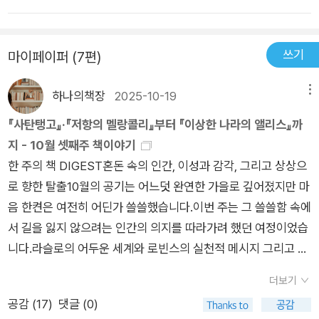
쓰기
마이페이퍼 (7편)
하나의책장
2025-10-19
메뉴
『사탄탱고』·『저항의 멜랑콜리』부터 『이상한 나라의 앨리스』까
지 - 10월 셋째주 책이야기
한 주의 책 DIGEST혼돈 속의 인간, 이성과 감각, 그리고 상상으
로 향한 탈출10월의 공기는 어느덧 완연한 가을로 깊어졌지만 마
음 한켠은 여전히 어딘가 쓸쓸했습니다.이번 주는 그 쓸쓸함 속에
서 길을 잃지 않으려는 인간의 의지를 따라가려 했던 여정이었습
니다.라슬로의 어두운 세계와 로빈스의 실천적 메시지 그리고 루
이스 캐럴의 환상적인 상상력까지!삶의 무게와 혼돈, 이성과 감각
더보기
그리고 자유를 향한 본능이 한데 어우러진 한 주였습니다.■ 이번
공감 (
17
)
댓글 (0)
주 <간밤에읽은책> 돌아보기월요일 | 『사탄탱고』 - 크러스너호