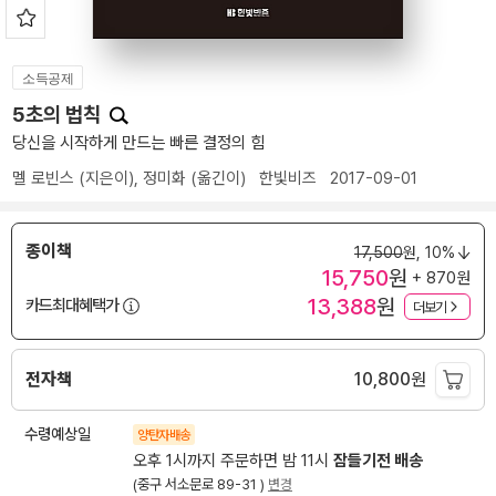
소득공제
5초의 법칙
당신을 시작하게 만드는 빠른 결정의 힘
멜 로빈스
(지은이),
정미화
(옮긴이)
한빛비즈
2017-09-01
종이책
17,500
원,
10%
15,750
원
+ 870원
13,388
원
카드최대혜택가
더보기
전자책
10,800
원
수령예상일
양탄자배송
오후 1시까지 주문하면 밤 11시
잠들기전 배송
(중구 서소문로 89-31 )
변경