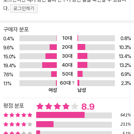
과 변화는 두려움의 대상이었다. 그녀가 가진 것이라고는 텅 빈
다.
로그인하기
통장 잔고와 부도 직전의 사업, 단절된 경력, 붕괴된 가정, 알코올
중독뿐이었다. 자신의 전부였던 자녀들과도 함께할 수 없었던 힘
구매자 분포
든 시간을 이겨내기 위해 정신과 의사와 전문가들의 상담도 받았
10대
0.8%
0.4%
지만 변화를 지속하는 일은 결코 쉽지 않았다. 지금 이 순간 변화
20대
10.3%
9.6%
를 시작하고 지속하게 만드는 ‘5초의 법칙’은 우연한 기회에 만들
30대
13.4%
15.0%
어졌다. TV에서 본 로켓 발사 장면이 힌트였다. 익숙한 5초 카운
40대
13.2%
19.4%
트다운을 들었고, 아침에 일어나는 것조차 힘겨웠던 저자는 로켓
50대
6.9%
7.6%
을 발사하는 것처럼 침대를 박차고 나오겠다고 계획했다. 다음날
60대
2.3%
1.1%
아침 운 좋게 계획이 기억났고, 거짓말처럼 계획만 했던 아침을
여성
남성
실제 보낼 수 있었다. 이 5초는 단 하나를 바꿨지만, 가장 위대한
것을 바꿨다. 바로 ‘자신’이었다. TEDx 최고 인기 강연자이자 베
8.9
평점 분포
스트셀러 작가인 멜 로빈스는 《5초의 법칙》에서 망설임 없이 변
64.1%
화를 선택한 수많은 사람들의 구체적인 증언과 최신 연구들을 통
23.1%
해 관성적으로 사는 삶을 원하는 삶으로 바꾸는 법, 즉 스스로의
5.1%