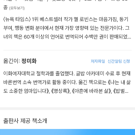
종
(모두보기)
〈뉴욕 타임스〉 1위 베스트셀러 작가 멜 로빈스는 마음가짐, 동기
부여, 행동 변화 분야에서 현재 가장 영향력 있는 전문가이다. 그
녀의 책은 60개 이상의 언어로 번역되어 수백만 권이 판매되었
고, 아마존의 오디오북 플랫폼인 오더블(Audible)에서 1위 타이
틀을 7종이나 보유하고 있다. 또한 그녀가 출연한 영상은 수십억
옮긴이:
정미화
저자파일
신간알림 신청
조회수를 기록하며 국경을 넘나드는 인기를 증명한다. 오늘도 그
녀는 전세계 교육 팟캐스트 분야에서 1위를 차지한 〈멜 로빈스 팟
이화여자대학교 철학과를 졸업했다. 글밥 아카데미 수료 후 현재
캐스트〉(The Mel Robbins Podcast)를 통해 194개국 청취자
바른번역 소속 번역가로 활동 중이다. 옮긴 책으로는 《나는 내 삶
들에게 용기와 자신감을 불어넣는 방송을 하고 있다. 미디어 회사
도 소중한 엄마입니다》, 《명상록》, 《아흔에 바라본 삶》, 《밥벌이
인 ‘143 스튜디오’의 CEO로서, 로빈스가 설계한 독창적인 교육
로써의 글쓰기》, 《탄탄한 논리력》 등이 있으며, 그 밖에 계간지
프로그램은 스타벅스, JP모건체이스, 링크드인, 헤드스페이스
《뉴필로소퍼》, 《철학의 역사》 등 철학 대중서를 번역했다.
등 유수의 기업에서 채택되었다. 복잡한 주제를 일상 속 실천하기
출판사 제공 책소개
쉬운 행동으로 풀어내는 데 탁월한 그녀는 전세계적 베스트셀러
인 이 책에서, 수백만 독자를 열광케 한 주문이자 지금껏 가장 강