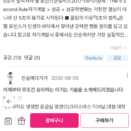
5초의 법칙저자 멜 로빈스한빛비즈2017-09-01원제 : The 5 S
하려 하는지에 대한 질문은 단순히 정치적 맥락이 아니라 인간 존
는 결국 자기 신뢰를 잃는 루프로 이어지게 됩니다.결국 렛뎀 이
econd Rule자기계발 > 성공 > 성공학변화는 거창한 결심이 아
재의 근원적인 구조를 향합니다.KEYWORD ▶ 저항의 멜랑콜리
론은 단순한 무관심의 철학이 아니라 타인을 통제하려는 마음을
니라 단 5초의 용기로 시작된다.■ 끌림의 이유『5초의 법칙』은
독후감 | 라슬로 소설 리뷰 | 질서와 혼돈의 철학https://blog.na
내려놓고 나 자신에게 집중하는 용기에 관한 이야기라 할 수 있습
멜 로빈스가 인생의 바닥에서 찾아낸 강력한 행동 원리를 담고 있
ver.com/hanainbook/224040284285수요일 | 『5초의 법
니다.■ 간밤의 단상최근 들어 관계에서 지치고 제 자신을 증명해
습니다.참고로 자기계발서 중에서도 단순하지만 가장 실질적인
칙』 - 멜 로빈스두려움과 주저함을 멈추게 하는 단 하나의 원칙.5
야만 하는 순간들이 많았습니다.지난 달, 이 책을 읽고서부턴 마
행동의 심리학을 다룬 책입니다.어느 날, 저자는 침대에서 일어나
초 안에 행동하라!이 책은 단순한 자기계발이 아니라 행동의 뇌
음속으로 이렇게 중얼거렸습니다.'그래, 그냥 두자! Let them!'『5
더보기
기조차 힘든 자신을 발견합니다.그때 5, 4, 3, 2, 1을 세며 몸을 일
과학을 다룬 실천적 철학입니다.생각이 아닌 행동이 삶을 바꾼다
초의 법칙』이 즉시 행동의 심리학이었다면 『렛뎀 이론』은 집착을
공감 (
13
)
댓글 (0)
으켰는데 그것이 놀랍게도 삶을 바꾸는 첫 걸음이 되었다고 말합
는 명확한 메시지는 다시 시작할 용기를 건네줍니다.짧은 문장 속
내려놓는 심리학이라 할 수 있습니다.우리는 자주 남의 시선 속에
니다.우리가 평소 생각하느라 망설이는 5초를 넘어서기만 해도
에서도 뜨거운 추진력과 명료한 통찰이 빛나 한 번쯤은 꼭 읽어봤
서 자신을 재단하지만 세상은 자신의 뜻대로 쉽사리 돌아가진 않
인생이 달라질 수 있다는 것이죠.그 짧은 순간이 인생의 방향을
으면 하는 책입니다.KEYWORD ▶ 5초의 법칙 독후감 | 멜 로빈
진실에다가가
2020-08-05
메뉴
습니다.오히려 억지로 바꾸려다 보면 내 삶의 중심을 잃을 수도
바꾼다고 저자는 단언합니다.목표는 잘 세우는데 실행력이 부족
스 책 리뷰 | 행동의 철학 | 실천 자기계발https://blog.naver.co
이제부터 무조건 승리하는 이기는 기술을 소개해드리겠습니다
있죠.저자는 말합니다, 당신의 평온은 타인의 행동에 달려 있지
하신가요?사실 우리의 뇌는 즉각적인 위험이 아닌 변화를 회피
m/hanainbook/224041507730목요일 | 『렛뎀 이론』 - 멜 로
!!!!!!!!
않다고.덧붙여, 렛뎀이론이 포기하라는 말이 아닙니다.그저 집착
뒤로가
하도록 설계되어 있어 생각이 길어질수록 실행력은 점점 멀어지
빈스『5초의 법칙』이 행동의 시작을 다루었다면 『렛뎀 이론』은 멈
기
-(♡아직도 생생한 응급실 광경♡)크리스마스 이브날,대형 대학
하지 말라는 작은 조언이자 자신에게로 돌아오라는 따뜻한 권유
게 됩니다.또한 우리는 종종 의욕이 생기면 그때 시작하겠다고 말
춰 있던 마음을 다시 일으키는 법을 이야기합니다.완벽하지 않아
병원 응급실에 갔다.처음 마주치는 광경들을 지금도 잊을수없다.
입니다.『5초의 법칙』 ▶ https://blog.naver.com/hanainboo
보관함담기
선물하기
하지만 사실 행동은 그 반대의 순서로 이루어집니다.즉, 행동이
도 괜찮다는 자기수용의 태도와 불안의 소용돌이 속에서도 스스
장바구니
구매하기
신기했다.무서움보다는 가슴이 마구마구 뛰었다.이상야릇하게도
k/224041507730■ 건넴의 대상인간관계에 쉽게 지치고 마음
먼저이고 감정은 나중에 따라오는 것이죠.의욕도 있고 목표도 세
로를 포용하는 힘.저자는 자기비판의 굴레를 끊고 자신에게 괜찮