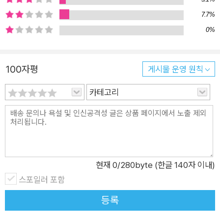
영웅이 되는 법을 알려준다. 알맞은 때를 기다리는 것은 쓸데없는
7.7%
짓이다 지금 시작하기로 결정하라! 1955년 12월, 한 흑인 여성이
0%
백인 남성 승객에게 버스 좌석을 양보하라는 부당한 요구를 거부
했다. 인종차별이 법적으로 허용되던 시절이었다. 좌석을 지키겠
다는 그녀의 순간적인 결정은 놀랍게도 전혀 계획적이지도, 주도
100자평
게시물 운영 원칙
면밀하지도 않았다. 흑인 시민권 운동의 시발점이 된 이 사건의
주인공은 또한 처음부터 세상을 바꿀 위대한 영웅으로 태어난 것
카테고리
도 아니었다. 사회운동가 남편과 함께 고단한 하루를 살고 있던
로자 파크스는 평범한 시민이었다. 지금 우리에게는 로자 파크스
가 ‘행동하기로 결정한 방법’이 필요하다. 로자 파크스를 괴롭혔
던 것보다 훨씬 작은 문제들 앞에서도 우리는 두려워하고 고민한
다. 아침을 깨우는 알람소리가 그렇고, 새로운 아이디어를 논의하
현재
0
/280byte (한글 140자 이내)
는 회의 자리가 그렇다. 우리의 두려움을 자극해 고민하게 만들
스포일러 포함
고, 결국 변화하려는 시도를 포기하게 만든다. 완벽한 선택을 위
등록
해서라는 미명으로 세상을 바꿀 수도 있는 수없이 많은 혁신이 그
렇게 사라졌다. 어렵거나 무서운 일을 하는 능력을 우리는 ‘용