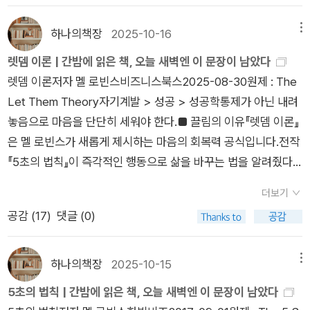
르커이 라슬로2025 노벨문학상의 수상자는 크러스너호르커이
라슬로였습니다.수상 소식을 기념하고자 『저항의 멜랑콜리』와
하나의책장
2025-10-16
메뉴
함께 책장에서 오랜만에 꺼내 읽어보았습니다.끝없이 내리는 비
렛뎀 이론 | 간밤에 읽은 책, 오늘 새벽엔 이 문장이 남았다
와 폐허가 된 마을 그리고 희미한 희망.『사탄탱고』는 인간이 절망
렛뎀 이론저자 멜 로빈스비즈니스북스2025-08-30원제 : The
속에서도 놓지 못하는 욕망, 환상, 구원의 모호함을 집요하게 파
Let Them Theory자기계발 > 성공 > 성공학통제가 아닌 내려
고듭니다.저자의 문장은 느리지만 거대하며 인간 존재의 추악함
놓음으로 마음을 단단히 세워야 한다.■ 끌림의 이유『렛뎀 이론』
과 연민을 동시에 드러냅니다.읽는 내내 묘한 최면에 빠지는 듯한
은 멜 로빈스가 새롭게 제시하는 마음의 회복력 공식입니다.전작
긴 문체는 인간이란 무엇인가라는 질문으로 우리를 끌어당깁니
『5초의 법칙』이 즉각적인 행동으로 삶을 바꾸는 법을 알려줬다
다.KEYWORD ▶ 사탄탱고 독후감 | 크러스너호르커이 라슬로
면 이번 책은 내려놓음을 통해 자신을 지키는 법을 알려줍니다.제
소설 리뷰 | 인간 존재의 부조리https://blog.naver.com/hanai
더보기
목에서 말하는 렛뎀은 바로 Let Them입니다.직역하면 그냥 두
nbook/224039106283화요일 | 『저항의 멜랑콜리』 - 크러스
공감 (
17
)
댓글 (0)
라는 뜻이죠.신기하게도 이 말에는 모든 인간관계의 본질이 들어
너호르커이 라슬로『사탄탱고』에 이어지는 라슬로의 또 다른 세
있습니다.누군가 나를 오해하더라도, 기대에 부응하지 않더라도
계입니다.(개인적으로 같이 읽어보기를 추천합니다!)사회와 개
내 통제 밖의 일이라면 그냥 그렇게 두는 것이죠.저자는 그 단순
하나의책장
2025-10-15
메뉴
인, 질서와 혼돈, 권력과 저항의 경계에서 인간의 불안한 본질을
한 태도가 인생의 에너지를 지키는 가장 강력한 방법이라고 말합
5초의 법칙 | 간밤에 읽은 책, 오늘 새벽엔 이 문장이 남았다
탐구합니다.모든 것이 뒤엉킨 혼돈의 장 속에서도 인간은 왜 저항
니다.우리는 대개 타인의 선택, 평가, 감정에 집착하게 되는데, 이