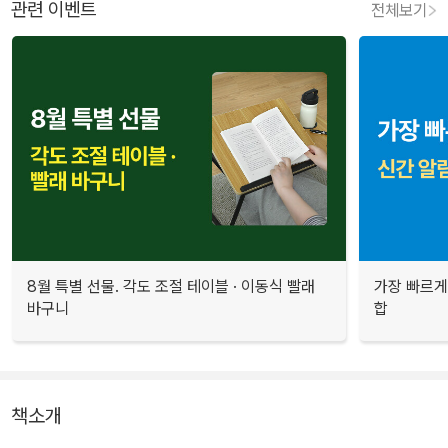
관련 이벤트
전체보기
8월 특별 선물. 각도 조절 테이블 · 이동식 빨래
가장 빠르게
바구니
합
책소개