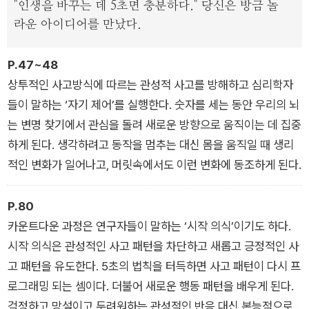
"인생을 바꾸는 데 5초면 충분하다." 당신은 방금 놀
이 5초는 단 하나를 바꿨지만, 가장 위대한 것을 바꿨다. 바로 ‘자
라운 아이디어를 만났다.
신’이었다. TEDx 최고 인기 강연자이자 베스트셀러 작가인 멜
로빈스는 <5초의 법칙>에서 망설임 없이 변화를 선택한 수많은
P.47~48
사람들의 구체적인 증언과 최신 연구들을 통해 관성적으로 사는
상투적인 사고방식에 따르는 관성적 사고를 방해하고 심리학자
삶을 원하는 삶으로 바꾸는 법, 즉 스스로의 영웅이 되는 법을 알
들이 말하는 ‘자기 제어’를 실행한다. 숫자를 세는 동안 우리의 뇌
려준다.
는 변명 찾기에서 관심을 돌려 새로운 방향으로 움직이는 데 집중
하게 된다. 생각하려고 동작을 멈추는 대신 몸을 움직일 때 생리
적인 변화가 일어나고, 머릿속에서도 이런 변화에 동조하게 된다.
P.80
카운트다운 과정은 연구자들이 말하는 ‘시작 의식’이기도 하다.
시작 의식은 관성적인 사고 패턴을 차단하고 새롭고 긍정적인 사
고 패턴을 유도한다. 5초의 법칙을 터득하면 사고 패턴이 다시 프
로그래밍 되는 셈이다. 더불어 새로운 행동 패턴을 배우게 된다.
걱정하고 망설이고 두려워하는 관성적인 반응 대신 본능적으로