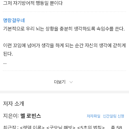
그저 자기방어적 행동일 뿐이다
명랑걸우네
기본적으로 우리 뇌는 상황을 충분히 생각하도록 속임수를 쓴다.
이런 꼬임에 넘어가 생각을 하게 되는 순간 자신의 생각에 갇히게
된다.
뇌는 행동하지 못하도록 설득하는 수많은 방법을 갖고 있다.
더보기
변하는 것이 그토록 어렵게 느껴지는 신경학적 이유다.
저자 소개
지은이:
멜 로빈스
저자파일
신간알림 신청
최근작 :
<렛뎀 이론>
,
<굿모닝 해빗>
,
<5초의 법칙>
… 총 58