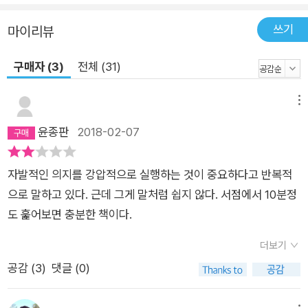
작! 행동하기로 선택한 순간 변화는 시작된다 삶을 결정하는 것은
큰일이 아니다. 아주 사소한 일이다. 그런데 망설이는 그 찰나의
쓰기
마이리뷰
시간 동안 우리는 사소한 일들을 행동에 옮기지 않겠다는 결정을
구매자 (3)
전체 (31)
내린다. 두려움과 의구심은 빠른 속도로 머릿속에 자리 잡고, 말
하지 못하거나 행동하지 못한 변명거리를 순식간에 만들어낸다.
메뉴
단 한 번의 사소한 망설임조차 행동을 가로막도록 고안된 심리 체
계를 자극한다. 이 책을 읽는 당신은 자신을 쫓아다니며 괴롭혔던
윤종판
2018-02-07
두려움과 불안, 습관, 감정, 변명거리를 몇 년 동안이나 마주했을
것이다. 그리고 매일 자신이 겪은 어처구니없는 상황을 돌이켜보
자발적인 의지를 강압적으로 실행하는 것이 중요하다고 반복적
며 상황이 바뀌기를 기다리느라 소중한 시간을 무수히 흘려보냈
으로 말하고 있다. 근데 그게 말처럼 쉽지 않다. 서점에서 10분정
다는 사실도 알게 될 것이다. 하지만 일상을 바꾸고 일상을 바꾸
도 훑어보면 충분한 책이다.
는 5초를 놓쳤다고 후회할 필요는 없다. 우리 삶에는 아직 수많은
5초가 남아 있다. 저자는 ‘5초의 법칙’이 무의미했던 시간을 끝내
더보기
줄 것이라고 단언한다. 목표를 향해 행동하고 싶은 본능이 생기는
공감 (
3
)
댓글 (0)
순간, ‘5-4-3-2-1’ 숫자를 거꾸로 세고 몸을 움직이면 된다. 이
책은 어떤 상황에서도 더 이상 결정을 두려워하지 않고 지금 시작