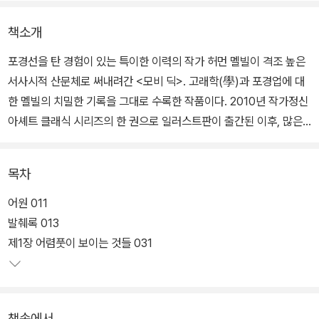
책소개
포경선을 탄 경험이 있는 특이한 이력의 작가 허먼 멜빌이 격조 높은
서사시적 산문체로 써내려간 <모비 딕>. 고래학(學)과 포경업에 대
한 멜빌의 치밀한 기록을 그대로 수록한 작품이다. 2010년 작가정신
아셰트 클래식 시리즈의 한 권으로 일러스트판이 출간된 이후, 많은
독자들의 요청에 따라 새롭게 보급판을 선보인다.
목차
서두에서부터 '고래'에 대한 '어원' 탐구와 문헌 '발췌록'이 등장하고,
작가의 체험과 도서관에서 조사하고 연구한 고래와 포경에 대한 갖가
어원 011
지 지식이 총망라되어 있다. 출간 당시에는 어렵고 낯설다는 이유로
발췌록 013
외면당했지만 작가가 죽고 30여 년 후에 재평가되기 시작했고 오늘
제1장 어렴풋이 보이는 것들 031
날 미국문학을 대표하는 걸작이 되었다.
집착과 광기에 사로잡힌 한 인간의 투쟁과 파멸을 그린 전율적인 모
책속에서