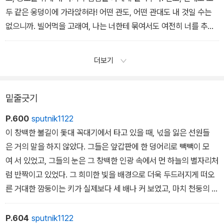
두 같은 웅덩이에 가라앉혀라! 어떤 관도, 어떤 관대도 내 것일 수는
없으니까. 빌어먹을 고래여, 나는 너한테 묶여서도 여전히 너를 추적
하면서 산산조각으로 부서지겠다. 그래서 나는 창을 포기한다!”
더보기
밑줄긋기
P.600
sputnik1122
이 창백한 불길이 돛대 꼭대기에서 타고 있을 때, 넋을 잃은 선원들
은 거의 말을 하지 않았다. 그들은 앞갑판에 한 덩어리로 빽빽이 모
여 서 있었고, 그들의 눈은 그 창백한 인광 속에서 먼 하늘의 별자리처
럼 반짝이고 있었다. 그 희미한 빛을 배경으로 더욱 두드러지게 떠오
른 거대한 깜둥이는 키가 실제보다 세 배나 커 보였고, 마치 천둥의 근
원인 먹구름처럼 보였다. 타슈테고의 벌린 입에서는 상어처럼 새하
얀 이가 드러났는데, 그것도 역시성 엘모의 불에 닿은 것처럼 야릇하
P.604
sputnik1122