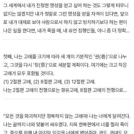
작, 프레데리크 퀴비에, 존 헌터, 오언, 스코스비, 빌, 베넷, 존 로스 브
그 세계에서 내가 진정한 명성을 얻고 싶어 하는 것도 그렇게 터무니
라운, 조지프 하트, 옴스테드, 헨리 T. 치버. 하지만 이들이 고래에 관
없지는 않겠지만 내가 정말로 그런 명성을 얻을 자격이 있다면, 앞으
한 글을 쓴 궁극적이고 일반적인 목적이 무엇이었는지는 앞에서 인용
로 내가 대체로 보아 사람으로서 하지 않고 방치하기보다 하는 편이
한 ‘발췌록’이 보여줄 것이다.
나은 일을 한다면, 내가 죽을 때, 내 유언 집행인들, 아니 좀 더 정확히
말하면 내 빚쟁이들이 내 책상 속에서 귀중한 원고를 발견한다면, 나
는 모든 명예와 영광을 포경업에 돌린다고 여기서 미리 밝혀두겠다.
포경선은 나의 예일 대학이며 하버드 대학이기 때문이다.
첫째, 나는 고래를 크기에 따라 세 개의 기본적인 ‘권(卷)’으로 나누
고, 그것을 다시 ‘장(章)’으로 세분할 계획이다. 여기에는 크고 작은
고래가 모두 포함될 것이다.
(1) 2절판 고래, (2) 8절판 고래, (3) 12절판 고래.
나는 2절판 고래의 전형으로는 향유고래, 8절판 고래의 전형으로는
솔잎돌고래, 12절판 고래의 전형으로는 돌고래를 제시하겠다.
2절판. 여기에는 다음의 장(章)들이 포함되어 있다. ①향유고래, ②
참고래, ③긴수염고래, ④혹등고래, ⑤멸치고래, ⑥대왕고래……
“모든 것을 파괴하지만 정복하지 않는 고래여! 나는 너에게 달려간다.
나는 끝까지 너와 맞붙어 싸우겠다. 지옥 한복판에서 너를 찔러 죽이
고, 증오를 위해 내 마지막 입김을 너에게 뱉어주마. 관도, 관대도 모