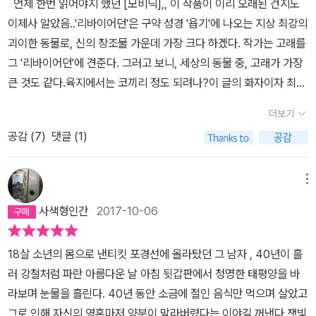
언제 한번 읽어야지 했던 [모비딕],, 이 작품이 이리 오래된 건지도
막한 느낌이 사라졌으니, 역시 닮은 기분이었는지도 모르겠네요. 앞
로 덧없지만 벗어날 수 없는 이룰 수 없는 그리고 죽음만이 결과로 기
이제사 알았음..'리바이어던'은 구약 성경 '욥기'에 나오는 지상 최강의
서 <백경>을 이야기하며 적었듯 <모비 딕>은 복수심에 불타는 포경
다리고 있는 복수를 향해 달려가는 에이해브를 '관찰'한다.이 소설에
괴이한 동물로, 신의 창조물 가운데 가장 크다 하겠다. 작가는 고래를
선 선장 에이해브가 다시 선원들을 모아 바다로 떠나, 모비 딕과 사투
서 이슈메일은 결코 주인공들에 낄 수 없다. 그가 이스마엘로서 자신
그 '리바이어던'에 견준다. 그러고 보니, 세상의 동물 중, 고래가 가장
를 벌이는 내용을 담고 있습니다. '고래'라는 생물은 지구 상에서 가
의 삶이라고 여겼던 무대에서 벗어나 '아무것도 아닌' 방랑자가 되었
큰 것도 같다.육지에서는 코끼리 정도 되려나?​이 글의 화자이자 최후
장 큰 생물로서 아주 오래전부터 신의 사자 혹은 괴물로 여겨져 왔습
듯이, 이슈메일은 에이해브를 스타벅을 스터벅을 퀴퀘그를 그리고 그
생존자인 '이슈메일'은 '지갑이 바닥나고, 육지에 딱히 흥미를 끄는 것
니다. 허먼 멜빌은 화자인 이슈마엘을 통해 고래에 관한 역사를 한 차
들의 피쿼드호를 바라보고 서사할 뿐이다.고래의 분류와 신체 각 부
더보기
이 없을 때' 그리하여 '우울한 기분을 떨쳐버리고 혈액순환을 조절하
례 훑어보인 후 이야기를 시작합니다. 고래가 어떤 존재이며, 생태는
위, 몸속의 장기와 머릿속, 습성 등에 대한 온갖 지식과 고래의 어장,
공감 (
7
)
댓글 (1)
기 위해 늘 쓰는 방법이 바다에 나가는 일'이라 한다. 한편으로는 '엄
어떠하고, 인간과 고래가 어떻게 관계를 맺어왔는지를요. 이 이야기
포경선과 보트, 각종 도구, 잡은 고래의 처리 과정과 그 귀한 기름의
청난 자제심이 필요할 때, 권총과 총알 대신에 쓸 수 있는 것이 바다로
가 탄생할 수밖에 없었던 필연성을 증명하고 시작하고 싶었는지도 모
정유 과정, 회사 등 포경에 대해 총망라한 서사와 고래에 관한 수많은
나가는 일일 수도 있다'는 것이다.​그에게 명상과 물은 영원히 결합되
메뉴
르겠습니다. 에이해브 선장의 포경선 이름은 '피쿼드 호'입니다. 이 배
역사와 인물 등 그 모든 것을 고래의 분수공에서 뿜어져 나오는 거대
어 있다고도 한다.'눈언저리가 흐릿해지고 허파를 지나치게 의식하기
의 선원을 모집한다는 이야기에 이슈마엘은 특별히 '어떤 일을 하겠
한 물줄기처럼 쏟아내지만, 정작 모비딕을 만나 싸우다 덧없이 이슈
사색형인간
2017-10-06
시작할 때 언제나 바다로 나가는 버릇이 있다'고도하는데,​그는 거대
다'는 목적도 없이 새롭게 사귀게 된 식인종 친구 퀴케그와 함께 찾아
메일을 제하고 모두 수장되는 것은 몇십 페이지일 뿐이다. 이 또한 얼
한 고래에 대한 저항할 수 없는 생각을 갖고 있기도 한데, 경이롭고 신
갑니다. 그런데 선원에 지원하러 가는 그들에게 한 남자는 '저 배는 저
마나 허무한가. 수백 페이지에 걸친 모든 지식의 분출은 잡힌 고래든
18살 소년의 몸으로 낸티킷 포경선에 올라탔던 그 남자 , 40년이 흘
비한 괴물에 대한 호기심과, 섬처럼 거대한 덩치로 파도를 헤치며 나
주를 받았다'며 그만두는 게 좋다고 이야기합니다. 꺼림칙하기는 해
도망친 고래든 모든 쫓는 자들을 산산조각 낸 고래든 그 모든 고래에
러 강철처럼 파란 아름다운 날 아침 뒷갑판에서 청명한 태평양을 바
가는 거칠고 먼바다와 고래가 일으키는 형언할 수 없는 위험들과 수
도 두 사람 중에 저주가 두려워 배에 오르는 걸 그만둘만한 사람은 없
게서 뿜어져 나와 저 대양에 그들 각 고래의 운명과는 무관하게 흩어
라보며 눈물을 흘린다. 40년 동안 소금에 절인 음식만 먹으며 살았고
많은 목격담에 따르는 경이로움이 그것이다.​포경선의 일개 선원으로
었습니다. 마침내 피쿼드 호는 선원 모집을 끝내고 출항을 준비합니
져버린 물줄기처럼 덧없다.북아메리카 원주민 최초로 백인에게 항쟁
그로 인해 자신의 영혼마저 양분이 말라버렸다는 이야길 꺼낸다.잿빛