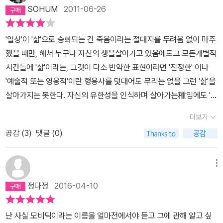
후와, 결연하면서도 덤덤한 에이헤브 선장의 마지막 모습은 내가슴을
품다니, 천벌을 받게 될 겁니다. p216-217- 무서운 노인네! 내 위에
딕을 죽이려다가 다리를 잃습니다. 모비 딕은 정당방위로 스스로를
SOHUM
2011-06-26
할 수 있는 산이 ˝ 모비 딕 ˝ 이다.조만간 다시 꺼내 읽어야겠다. 다음
먹먹하게 만들기에 충분한 것 같다. -2014년 1월- '주님의 이름이
누가 있느냐고 그는 외친다. 그렇다. 그는 자기보다 위에 있는 자들에
방어합니다. 그러다 다리를 잃자 에이해브는 저주를 퍼부우며 복수를
에 읽을 땐 배화교도 패달라의 암흑적인 정서로 읽어볼까?패달라의
아니라 악마의 이름으로 그대에게 세례를 주노라.' 악독한 칼날이 세
게는 민주주의 자이지만, 자기보다 밑에 있는 자들에게는 얼마나 위
다짐합니다. 적반하장도 유분수라는 말은 이럴 때 쓰는 거겠죠. 결국
' 일상'이 '삶'으로 승화되는 건 죽음이라는 절대지를 두려움 없이 마주
시점으로 읽다가 종반 부 모비 딕 몸에 밧줄로 감겨 심연의 물길 속으
례의 피를 태우듯이 게걸스럽게 빨아들이자, 황홀해진 에이헤브가 미
세를 부리며 떵떵거리는가. 오오! 나는 내 초라한 처지를 분명히 본다.
죽을 때와 자리를 찾아가듯 모비 딕과 다시 만난 바다에서 자신이 내
했을 때만, 해서 누구나 자신의 생을살아가고 있음에도그 모든개별적
로 쳐 박혔다가안구 돌출 후 물 위로 떠 오르는 그 섬뜩한 공포 주술적
친 듯이 외쳤다. '모든 것을 파괴하지만 정복하지 않는 고래여! 나는
나는 반항하면서 복종하고, 동정하면서 증오한다. 그의 눈 속에서 지
렸던 저주는 이루어집니다. 둘 중 하나의 '죽음'으로요. 솔직히 아직
시간들에 '삶'이라는, 그것이 다소 빈약한 표현이라면 '진정한' 이나
인 암시 매력적인 시선이 될 수도 있다. ;;
너에게 달려간다. 나는 끝까지 너와 맞붙어 싸우겠다. 지옥 한복판에
독한 비애를 읽기 때문이다. 내가 그런 슬픔을 가지고 있다면 힘없이
도 에이해브 선장과 모비 딕의 대결에서 무엇을 배우고 느껴야 하는
'예술적 또는 영웅적'이란 형용사를 덧대어도 무리는 없을 그런 '삶'을
서 너를 찔러 죽이고, 증오를 위해 내 마지막 입김을 너에게 맽어주
쭈글쭈글 시들어버릴 것이다. 그래도 희망은 있다. 세월은 한없이 흐
지 잘 알지 못합니다. 광기와 복수심으로 상대와 맞서는 건 자살행위
살아가지는 못한다. 자신의 유한성을 인식하며 살아가는種임에도 '죽
마.'
르는 것이다. 작은 금붕어가 어항 속을 제 세상인 양 헤엄쳐 다니듯이,
일 뿐이다라는 게 그나마 얻은 교훈일 뿐이죠. 지금도 포경선은 세계
음'은 늘,타인들에겐 필연적·보편적이라는定義를 자연스럽게 부여함
미움받는 고래는 이 세계의 온 바다를 헤엄쳐 다닌다. 하늘을 모독하
더보기
의 바다를 누비고 다닙니다. 압도적인 화력과 발달한 기술력으로 모
에도스스로에겐, 도래할 그러나 영원히 지연되어야 할 어떤 '우연적'
는 그의 목적을 하느님이 옆으로 밀쳐내주실지도 모른다. 내 심장이
비 딕과 에이해브 선장이 벌였던 치열한 대결은 이제 찾아볼 수 없습
공감 (
3
)
댓글 (0)
사건으로서만 자각하며 끝나지 않을 것 같은 현재진행형의 시간을 살
납처럼 무겁지만 않다면 들어 올리고 싶다. 하지만 내 시계 전체가 태
니다. 고래는 발견되고, 학살당할 뿐이죠. 끔찍하게도 인간적인 일입
아낸다.프로이트의 '죽음충동'은 문명화된 인류의 보편적인 무의식적
엽이 풀려서 멎어버렸고, 내 심장은 모든 것을 억누르는 무게이기 때
니다. 인간의 경제 사정이야 어떻든 고래가 죽어야 할 필연적인 이유
기제로 알려져 있느나 반복되는 생활-세계에 발목잡혀 살아가는 현
메뉴
문에, 나에게는 다시 심장을 들어 올릴 열쇠가 없다. 223-224반대하
는 어디에도 없습니다. 이것만은 에이해브 선장의 시대나 지금이나
대인들에겐, 만일 그것이 언제고 의식의 표층을 뚫고 출현할 수 있는
고 말리는 '스타벅'과 다르게 모든 선원들은 환호성을 지른다.'이슈메
정다정
2016-04-10
다르지 않죠. 상관없는 얘기를 해버렸네요. <모비 딕>이라는 작품이
'실재'의 것일지라도 과거 어느 때보다 더 그런 '충동'은 억압되거나 치
일'은, '에이 헤브' 선장의 원한에 격렬하고 불가사의한 공감을 느끼게
단순이 에이해브 선장의 복수심만 이야기했다면 지금까지 읽히지 않
유되어야 할 병리학적 개념으로 추락하고 말았다. 우리는 단지 예술
된다.​그렇게 망망대해를 떠다니면서, 작가의 고래와 고래잡이에 대한
난 사실 모비딕이라는 이름을 얼마전에서야 듣고 그에 관해 알고 싶
았을지도 모릅니다. 이슈마엘과 식인종 퀴퀘그의 우정이나 선원들 간
이라는 매개물을 경유해서만 인류의 태곳적 충동이 되어버린 '죽음충