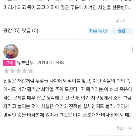
먼 여정을 떠나기 위해 포경선 출항지로 가장 유망한 '낸티컷 항구'로
다. 적당한 바람을 받으며, 항구를 떠난 배는 자신의 운명도 모른 채
하다 전멸한 최초의 부족 이름을 딴 피쿼드호를 타고 우리 인생의 니
머리가 되고 등이 굽고 이마에 깊은 주름이 새겨진 자신을 한탄한다.
간다. 싸구려 여인숙에서 작살잡이와 한 침대를 쓰게 되는데, 그 작살
배 안의 기름통을 가득 채워 돌아올 꿈에 부풉니다. 먼 바다에 나왔을
힐리즘을 내용과 전개가 천차만별의 다층성과 인물과 사물의 이름이
목표만을 향해 가는 자신의 삶이 얼마나 무의미 한지스스로 알고 있
잡이는 온몸이 문신으로 뒤덮인 야만인이며, 식인종인 '퀴퀘그'이다.
더보기
때 선장인 에이해브는 자신의 목적이 모비 딕에게 복수하는 것임을
중의적이고 복잡한 중층성 의미를 그 '허무함'을 가득 실어 그 수장의
었을 것이다.그 40년 포경선 생활로 부유함을 얻었고 50나이에 젊
한 번 떠나면 삼 년의 여정을 바다와 고래와 상어와 악천후와 사투를
선원들에게 밝힙니다. 일부 선원들은 반대하지만 결국에는 광기 어린
소용돌이로 마치 우리의 죽음의 그 끝의 홀로 두텁게 내던진다. 그 첫
공감 (
5
)
댓글 (0)
은 처녀와 결혼하여 아이까지 얻었지만 그는 지난 40년중 육지에서
벌일 고래잡이들은, 많은 죽음의 교훈들을 묻어둔, 그들만의 예배당
에이해브의 집념에 휩쓸려 모비 딕을 쫓기 시작합니다. 모비 딕만을
문장의 보편성과 함께.
생활은 3년밖에 안 됐다.37년이란 시간과 청춘을 오직 고래잡이로
에서 출항 직전 예배를 드린다. 역시 고래잡이 출신인 목사는 '요나
잡는 것을 목표로 삼는다면 선원들을 통제할 수 없다는 걸 알기에 에
망망대해 그 외롭고 굽이치는 고독의 파도 속에 자신을 던졌다.배우
메뉴
서'를 설교한다.(요나- 하나님의 명령을 어기고 도망가다가 바다에서
이해브 선장은 다른 고래들을 보이는 족족 잡아나갑니다. 그리고 마
고 익힌것이 오직 그것이었기에 그에게는 삶의 전부였을 것이다.그런
폭풍을 만나자, 큰 물고기의 뱃속에서 3일을 보내며 기도로 구원받
유부만두
2014-01-08
침내 생사를 건 모비 딕과의 사투가 시작됩니다. 괴물, 귀신고래, 모
데평생을 쫒고 살아온 그것에게 다리 한 쪽을 잃고나서에이해브는 자
은)​' 퀴퀘그'는 어느 섬 추장의 아들로 자라나서, 포경선을 보고는 기
비 딕에 붙여진 악명들은 현실이 되어 피쿼드 호와 선원들을 덮칩니
신의 지난 40년이 모두 부정 당했다 생각했을지도 모른다. 광기어린
독교 세계를 더 많이 보고 싶다는 열망에 사로잡혀, 기독교도에게 배
신앙은 재칼처럼 무덤들 사이에서 먹이를 찾고, 이런 죽음의 회의 속
다. 최후의 전투에서 결국 피쿼드 호는 에이해브 선장과 함께 바닷속
편집증 , 주술에 걸린 미치광이 같은 표현으로 그를 이해하기 보다는 ,
워서 자신의 동족들을 계몽시키고 훨씬 행복하고 선량하게 만들겠다
에서도 가장 활기찬 희망을 주워 모은다.-71쪽우리는 이 삶과 죽음이
으로 침몰하게 됩니다. 감상을 쓰면서 결말까지 적나라하게 밝히는
삶의 모든 것이 모비 딕이란 대상으로 인해 부정당하고 직업적 자존
는 포부가 있었지만, 쾌락을 추구하는 그들의 모습을 보면서, 기독교
라는 문제를 매우 잘못 생각해온 것 같아. 여기 지구상에서 소위 그림
일은 많지 않습니다. 드물게 밝히는 경우는 결말을 알고 모르고 와 무
심까지 짓밟혀 그로 하여금 마지막 삶의 에너지를 거기에 쏟게 했는
도들도 비참하고 사악할 수 있다는 걸 깨달았다고 한다.친구가 된 그
자라고 불리는 것이 사실은 우리의 진정한 실체인지도 몰라. 우리가
관하거나 결말을 이야기하지 않고서는 깊은 이야기를 할 수 없을 때
지도 모른다.물론 자신의 복수를 위하여 30명이 넘는 선원들 목숨마
들은 곧 출항할 여러 척의 포경선 중, 매사추세츠의 유명한 인디언 부
영적인 것을 바라봄에 있어서 그것은 마치 굴조개가 바다 밑에서 태
정도입니다. <모비 딕>은 둘 다에 해당되는데, 세계 문학에서도 소
저 저당 잡히게 한 것은 이기적인 행위 였지만그들 모두 바다의전사
족의 이름을 딴, '피쿼드'호를 선택한다.그 배의 선장은, 향유고래 '모
양을 바라보며 흐린 물을 가장 맑은 공기라고 생각하는 것과 같을지
문난 '비극' 안에 <모비 딕>이 들어있다는 사실을 알고 있다면 에이해
라는 자부심을 갖고 있는 철인들이었기에 미친 선장 에이해브의 제안
더보기
비딕'에게 다리를 잃은 외다리, '에이 헤브'이다. 그리고 일등 항해사
도 몰라. 내 몸뚱이는 더 나은 존재의 찌꺼기일 뿐인지도 몰라. 원하는
브 선장과 피쿼드 호의 운명은 이미 정해져 있다는 사실 또한 알 수밖
을 두려웠지만 수긍한 것이 아니었을까?이 책을 읽을 때 이슈메일의