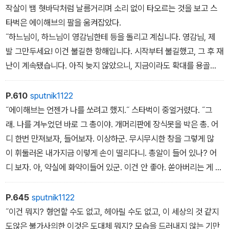
게 빛나고 있었다. 퀴퀘그의 문신도 초자연적인 빛을 받아 그의 몸뚱
작살이 뱀 혓바닥처럼 날름거리며 소리 없이 타오르는 것을 보고 스
이 위에서 악마의 푸른 불길처럼 타오르고있었다.
타벅은 에이해브의 팔을 움켜잡았다.
이 극적인 장면은 결국 돛대 꼭대기의 창백한 불꽃과 함께 사라지
˝하느님이, 하느님이 영감님한테 등을 돌리고 계십니다. 영감님, 제
고, ‘피쿼드‘호와 그 갑판 위에 있는 모든 선원은 다시 어둠의 장막
발 그만두세요! 이건 불길한 항해입니다. 시작부터 불길했고, 그 후 재
에 휩싸였다. 잠시 후 스타벅은 뱃머리 앞으로 나아가다가 누군가
난이 계속됐습니다. 아직 늦지 않았으니, 지금이라도 확대를 용골
와 부딪쳤다. 스터브였다.
과 직각으로 돌리고, 이 바람을 집으로 데려다주는 순풍으로 삼아
˝지금은 무슨 생각을 하고 있나? 자네가 외치는 소리를 들었는데, 노
서 이보다 나은 항해를 계속합시다.˝
P.610
sputnik1122
래가사와는 다르던데?˝
스타벅의 말을 엿듣고 공포에 사로잡힌 선원들은, 돛대에는 돛이 하
˝에이해브는 언젠가 나를 쏘려고 했지.˝ 스타벅이 중얼거렸다. ˝그
˝아니, 아닙니다. 난 성 엘모의 불에게 말했을 뿐이에요. 우리 모두에
나도 남아 있지 않았지만 당장 아딧줄로 우르르 달려갔다. 지금 당장
래. 나를 겨누었던 바로 그 총이야. 개머리판에 장식못을 박은 총. 어
게 자비를 베풀어달라고, 그건 지금도 마찬가지예요. 하지만 성 엘모
은 그들도 겁먹은 항해사와 같은 생각인 듯했다. 그들은 거의 선상 반
디 한번 만져보자, 들어보자. 이상하군. 무시무시한 창을 그렇게 많
의 불은 우울한 얼굴에만 자비를 베풉니까? 웃음에는 무자비한가
란에 가까운 함성을 질렀다. 하지만 에이해브는 덜거덕거리는 피뢰
이 휘둘러온 내가지금 이렇게 손이 떨리다니. 총알이 들어 있나? 어
요? 여봐요, 스타벅 씨. 하지만 너무 어두워서 볼 수가 없군요. 그러
침 고리를 갑판에 내던지고는, 타오르는 작살을 움켜쥐고 횃불처
디 보자. 아, 약실에 화약이들어 있군. 이건 안 좋아. 쏟아버리는 게 낫
면 내 말을 듣기만 하세요. 나는 우리가 돛대 꼭대기에서 본 불꽃을 행
럼 휘두르면서 선원들 사이로 뛰어 들어가, 누구든 맨 먼저 밧줄을 푸
지 않을까? 아니, 잠깐만 손이떨리는 걸 고치자. 생각하는 동안 대담
운의 징조로 생각합니다. 저돛대들은 고래기름으로 가득 차게 될 선
는 놈은 이것으로 찔러 죽이겠다고 고함을 질렀다. 그의 서슬에 깜
하게 총을 잡고 있자. 나는 바람이 순풍으로 바뀐 것을 선장에게 보고
P.645
sputnik1122
창에 뿌리를 내리고 있으니까요.
짝 놀란 선원들은 그가 들고 있는 불타는 작살에 더욱 움츠러들어 허
하러 온 거야. 하지만 어떤 순풍이지? 죽음과 파멸로 가는 순풍-모
˝이건 뭐지? 형언할 수도 없고, 헤아릴 수도 없고, 이 세상의 것 같지
따라서 그 기름은 나무의 수액처럼 모두 돛대로 빨려 올라갈 거예
둥지둥 뒤로 물러났다. 그러자 에이해브는 다시 입을 열었다.
비 딕에게는 순풍이지. 그 저주받은 고래에게만 좋은 순풍이야. 선장
도않은 불가사의한 이것은 도대체 뭐지? 모습을 드러내지 않는 기만