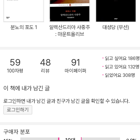
시작했고 오늘날 미국문학을 대표하는 걸작이 되었다. 집착과 광기에
사로잡힌 한 인간의 투쟁과 파멸을 그린 전율적인 모험소설이자 최고
의 해양문학, 미스터리와 공포가 충만한 미국식 고딕소설이자 뛰어난
분노의 포도 1
알렉산드리아 사중주
대성당 (무선)
상징주의 문학 또는 자연주의 문학. 이처럼 다양한 각도로 해석되고
: 마운트올리브
평가되는 <모비 딕>은 새삼 줄거리를 소개할 필요가 없을 정도로 널
리 알려진 작품이지만, 대부분의 독자들이 아는 <모비 딕>은 사실 빙
산의 일각에 지나지 않는다. 고래에 대한 백과전서적인 이 소설은 고
읽고 싶어요 186명
59
48
91
래와 포경업에 관해 인류가 탐색하고 축적해온 지식들, 우주와 인간
읽고 있어요 132명
100자평
리뷰
마이페이퍼
에 대한 철학적 명상들로 가득하다. 끝없이 펼쳐지는 바다와 하늘, 거
읽었어요 308명
친 파도와 폭풍, 그리고 다시 잔잔한 바다와 하늘. 대양에서 펼쳐지는
이 책에 내가 남긴 글
에이해브와 모비 딕의 대결은 자연의 의지에, 우주의 힘에 대항하는
로그인하면 내가 남긴 글과 친구가 남긴 글을 확인할 수 있습니다.
인간의 모습을 떠올리게 하고, 그때 그 바다는 우주의 섭리를, 삶의 비
극을 가르치는 장場이 된다. 부정적이고 우울한 세계관에 영혼이 마
로그인하기
비되어버린 에이해브의 비극을 통해 우리는 인간 영혼의 다의적인 패
배와 승리, 파괴의 충동, 선과 악의 갈등, 그리고 인간이라는 존재에
구매자 분포
대해 다시금 되돌아보게 된다. 24만 단어로 이루어진, 고래에 대한