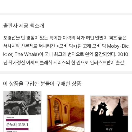
다. ‘피쿼드’호는 완전히 침몰하고 이슈메일만이 바다를 표류하다 살
자』, 허먼 멜빌의 『모비 딕』, 헨리 소로의 『월든』, F. 스콧 피츠제럴드
래』(단권)라는 제목으로 출간되었다. 너새니얼 호손은 “멜빌이 쓴 책
아남는다.
의 『위대한 개츠비』, 대니얼 디포의 「로빈슨 크루소』, 쥘 베른 걸작 선
은 대단하다!”라고 찬사를 보냈으나 평론가와 독자들의 반응은 냉담
집(20권), 생텍쥐페리의 『어린 왕자』, 알렉상드르 뒤마의 『삼총사』,
했다. 이어 니힐리즘의 책 『피에르, 혹은 모호함』(1852)을 발표하지
출판사 제공 책소개
시오노 나나미의 「로마인 이야기』 시리즈 등 많은 책을 번역했다.
만 혹평을 받았으며 판매도 저조했다. 그럼에도 멜빌은 글쓰기에 매
포경선을 탄 경험이 있는 특이한 이력의 작가 허먼 멜빌이 격조 높은
달렸고, 걸작 중편 『필경사 바틀비』(1853), 미국 독립전쟁을 풍자한
서사시적 산문체로 써내려간 <모비 딕>(흰 고래 모비 딕 Moby-Dic
『이스라엘 포터』(1855)를 출간했다. 1857년 장편 『사기꾼』을 출간
k: or, The Whale)이 국내 최고의 번역으로 완역 출간되었다. 2010
한 후로는 소설을 발표하지 않았다. 1866년 뉴욕 세관의 검사관으로
년 작가정신 아셰트 클래식 시리즈의 한 권으로 일러스트판이 출간된
임명되어 19년간 일했으며, 그사이 72편의 시로 구성된 『전투 조각
이후, 많은 독자들의 요청에 따라 새롭게 보급판을 선보인다. 고래학
과 전쟁의 양상』(1866)과 성지 순례를 다룬 장편 서사시 『클라렐』(1
學과 포경업에 대한 멜빌의 치밀한 기록을 그대로 수록한 이 책은 그
876)을 펴내기도 했다. 1891년 72세의 나이에 심장비대증으로 세
이 상품을 구입한 분들이 구매한 상품
동안 국내에 소개된 축약판으로는 느낄 수 없었던 <모비 딕>의 심오
상을 떠났다. 유고로는 미완성 중편 『빌리버드』(1924)를 남겼다.
한 세계를 제대로 이해하고 음미하게 해주는 길잡이가 되어줄 것이
다. 서두에서부터 ‘고래’에 대한 ‘어원’ 탐구와 문헌 ‘발췌록’이 등장하
고, 작가의 체험과 도서관에서 조사하고 연구한 고래와 포경에 대한
갖가지 지식이 총망라된 이 독특한 소설은 출간 당시에는 어렵고 낯
설다는 이유로 외면당했지만 작가가 죽고 30여 년 후에 재평가되기