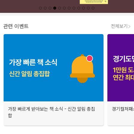
관련 이벤트
전체보기
가장 빠르게 받아보는 책 소식 - 신간 알림 총집
경기컬처패스
합