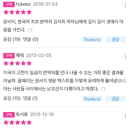
hi,keiss
2016-01-24
일’이다. 그는 에이해브 선장이 이끄는 포경선 ‘피쿼드’호에 승선하여
메뉴
흰 고래 ‘모비 딕’을 쫓는 항해를 처음부터 끝까지 지켜본다. 엄혹한
삶의 현실을 밑바닥까지 체험한 이슈메일은 침착하고 냉정하고 분석
모비딕, 한국어 최초 완역자 김석희 역자님에게 깊이 깊이 경애의 마
적인 태도로 우리에게 세상이라는 가면 너머의 진실을 보여주며(그는
음을 가진다.
멜빌의 분신이나 다름없는 존재다) 파멸을 향해 내달린 ‘피쿼드’호에
공감 (
19
)
댓글 (0)
서 유일하게 살아남은 인물이 되어 동료의 죽음을 대가로 얻은 삶의
비밀을 세상에 전한다. 이슈메일의 눈에 비친 선장 에이해브는 불가
해줘
2013-02-05
메뉴
지의 존재를 용납할 수 없고 또 직접 자신이 알아낼 수 있다고 자신하
는 존재였다. 자신의 다리를 앗아간 모비 딕에 대한 복수의 일념에 사
미국의 고전이 일급의 번역자를 만나 나올 수 있는 가장 좋은 결과물
로잡혀 판단력이 경도된 에이해브 선장은 이슈메일을 비롯한 선원 모
아닐까. 골때리는 원서의 영문 텍스트를 이렇게 유려하게 풀어냈으니
두에게 ‘모비 딕’보다 더한 두려움과 공포의 대상이었다. 선장의 분노
아는 사람들 사이에서는 남조선의 다행이라고 하겠다.
는 우주 질서에 대한 균형 잡힌 이해를 가로막았으며, 결국은 파멸을
공감 (
15
)
댓글 (1)
초래한다. 태평양에서 펼쳐진 3일간의 대격투. 이슈메일은 바다와 함
께 에이해브와 모비 딕의 대결을 지켜본다. 거기에는 삶의 한가운데
독서꽝
2013-12-19
로 쳐들어와 만사를 부질없는 것으로 만들어버리는 싸늘한 침묵(죽
메뉴
음), 그리고 어떠한 기록도 허락지 않는 바다의 관용 또는 무자비함이