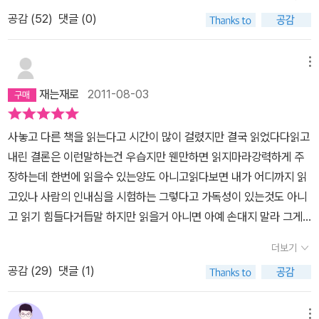
전해야 하는 일은 바로 그 이유 때문에 반드시 불완전해질 수밖에 없
을 그리고 피할 수 없는 이야기를 하겠다는 선언과도 같을 것이다. 그
공감 (
52
)
댓글 (0)
기 때문이다. p255인간사에서 완전해야 하는 일은 바로 그 이유 때
래서 역자는 그 보편성을 함축한 첫 문장을 '가정', '전제'로 '내 이름을
문에 반드시 불완전해질 수밖에 없기 때문이다.- P255
이슈메일 이라고 해두자'로 번역한 것이다.그 방랑자이자 도망자는
메뉴
구약성서 '열왕기'에 포악한 왕으로 등장하는 아합을 영어식으로 읽은
'에이해브' 선장의 배를 탄다. 에이해브는 자신의 다리를 앗아간 모비
재는재로
2011-08-03
딕을 죽음과도 바꿀 만큼 증오하고 쫓는다. 쫓는 자, 공격자인 에이해
브도 결국 우리 인간의 보편성을 가지고 있는 것은 아닐까?증오로만
사놓고 다른 책을 읽는다고 시간이 많이 걸렸지만 결국 읽었다다읽고
이루어진 심장을 가졌고, 복수로 된 말만 하고, 가차 없이 종횡무진 하
내린 결론은 이런말하는건 우습지만 웬만하면 읽지마라강력하게 주
지만, 복수 대상 종족의 뼈를 추하게 박고 있는 외다리만 가진 에이해
장하는데 한번에 읽을수 있는양도 아니고읽다보면 내가 어디까지 읽
브와 스타벅의 대화를 보라. 복수심에 눈이 멀어버린 에이해브를 제
고있나 사람의 인내심을 시험하는 그렇다고 가독성이 있는것도 아니
압해서 자신과 모든 선원과 피쿼드호를 구하려 했던 성직자 같은 스
고 읽기 힘들다거듭말 하지만 읽을거 아니면 아예 손대지 말라 그게
타박은 에이해브와 가장 큰 대립 구도를 가지는데, 이제 모두 수장의
정신에 좋을것이다나도 읽다 집어던지고 다시 읽는 일을 반복했다 읽
더보기
소용돌이에 모든 것이 자명하게 빨려 들어갈 것이 명확한 추적 셋째
을 가치가 있나면 단언하건데 읽을 가치는 충분하다방대한 분량의 해
날에 그 둘은 모든 것이 해갈되었지만 그 해갈은 끝은 비극을 용해하
공감 (
29
)
댓글 (1)
양소설중 손꼽히는 걸작중 하나로 읽을 만한 소설이다단지 너무 많은
고 뚫고 나아가지 못한 채 가슴 아프게 대화할 뿐이다.“어떤 자는 썰
페이지의 양을 참고 읽을수 있는 인내심이 있다면 방대한 해양을 배
물에도 죽는다. 어떤 자는 얕은 물에도 빠져 죽고, 어떤 자는 홍수에도
경으로 흰 고래 모비딕을 잡기위한선장의 광기에 가까운 증오와 욕망
메뉴