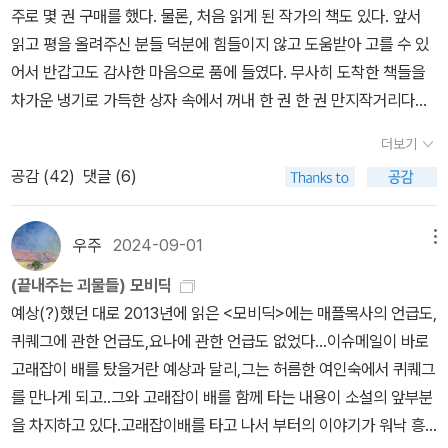
'모비딕'에게 팔을 잃었지만, 그것으로 충분하다고 더 이상 잃고 싶지
다. 만약 에이해브 선장이 다리를 잃지 않았다면, 운이 조금 더 좋았
주로 몇 권 구매를 했다. 물론, 처음 읽게 된 작가의 책도 있다. 앞서
대한 정의로 시작해 당시까지 고래에 대해 알려전 전방위적인 과학적
않다고, 다른 고래를 찾아 여전히 포경선의 선장이 되어, 고래잡이를
더라면, 피쿼드 호가 조금 더 빨랐거나 튼튼했다면 모비 딕이 패배하
읽고 평을 올려주신 분들 덕분에 힘들이지 않고 도움받아 고를 수 있
·경험적 또는 상상적 지식들이 소설의 중간중간-마치 고래에 대한 한
하지만, 괴짜 선장 '에이 헤브'의 격렬한 복수심은 모든 것을 다 잃게
고 에이해브 선장이 승리했을까요. 아무리 그랬다고 해도 모비 딕의
어서 반갑고도 감사한 마음으로 품에 들였다. 무사히 도착한 책들을
편의 논문이라 해도 지나치지 않을상세한 설명들이-배치되어있는 것
했다. 이미 이 끝을 불길하게 내다본 일등항해사 '스타벅'은 두고 온
패배는 상상할 수 없습니다. '바다의 신'인걸요. 잠깐 이야기했지만 현
차가운 냉기로 가득한 상자 속에서 꺼내 한 권 한 권 만지작거리다가
은 물론이며근대소설에서 보여지는일관된 서술방식이 아닌서사시와
자신의 아내와 아이를 떠올리며 역시 처자를 두고 온 '에이 헤브'선장
대의 포경 기술은 지구 상에서 가장 큰 생물인 고래를 압도합니다. 날
빳빳한 종이에 지문이라도 남겨 정도 쌓고 분위기만이라도 느껴볼 겸
연극적 장면들, 서술적 시점의 변화 등은 『모비딕』을 '에이해브' 선장
의 마음을 돌이키려고 애쓰지만, 그는 끝내 그 광기를 거두지 않는다.​
더보기
카로운 작살은 강력한 발사기를 떠나 고래의 심장을 한 번에 꿰뚫을
앞부분만 가볍게 읽어보았다. <벵크하임 남작의 귀향>, <헤르쉬트 0
이나 그가 좇는 '모비딕'만큼이나 신비스럽고 신화적으로까지 읽히게
세계적인 커피전문점 [스타벅스]의 상호가 이 소설 속 일등항해사 '스
공감 (
42
)
댓글 (6)
수 있게 되었습니다. 하지만 그럼에도 불구하고 고래의 죽음이 인간
7769>, <죔레가 사라지다> 크러스너호르커이 라슬로벵크하임 남
도 하나 그 자체가 독자에겐 쉽게 건널 수 없는 '대양'으로 다가오기도
타벅'에서 유래되었다고 한다.유럽 전역에서 약탈을 일삼던 바이킹족
의 승리를 의미한다고 생각할 수는 없습니다. 무모하지만 낭만적인
작의 귀향부터! 수도에서 멀리 떨어진 가시덤불땅에 헝가로셀 패널
하기 때문이다.불안은 증가했지만 '공포와 외경'은 사져버린 시대에
의 일부가 이국땅에 정착해 '스타벅'이라는 부족으로 불리다가 미국으
바다 위의 대결은 <모비 딕>에서 끝이 났고, 인간의 영원한 패배로
오두막에서 자신의 몸을 보호하고 있는 한 남성(직업은 교수)! 창문
우주
2024-09-01
메뉴
'에이해브'는 히스테리적 사디즘이라는 종합적 병명으로나 호명될 수
로 건너가 고래잡이를 하게 되자, 바이킹족의 후예답게 뛰어난 능력
바다에 새겨져 있으니까요. 이상한 얘기지만 에이해브 선장과 피쿼드
밖에는 그의 딸이 지역 TV 방송국 취재진과 신문 기자들을 우르르 데
있는, 광기와 에고에 빠져 허우적거리다 결국 죽음으로 생을 마감하
(끝내주는 괴물들) 모비딕
을 발휘하게 되는데, 이들의 무용담에 사로잡힌 '하먼 멜빌'이 이 소설
호 선원들의 광기 너머에는 낭만이 있습니다. 필사적으로 맞서지 않
리고 와서 무언가 받아야 할 것을 받아낼 때까지 떠나지 않을 기세를
는 예외적 인물인지도 모른다. 더구나 자신의 목적을 위해 나머지 선
예상(?)했던 대로 2013년에 읽은 <모비딕>에는 매플목사의 언급도,
속에서 합리적인 의견을 제시하는 일등항해사의 이름을 '스타벅'이라
는다면 절대 이길 수 없는 상대와의 대결, 십중팔구는 패배할 대결에
보이며 버티고 있다. 혼외로 얻은 딸이 있다는 사실도 기억나지 않는
원들 모두를바다에 수장시켜버리는 운명을 알면서도 스스로의 의지
퀴퀘그에 관한 언급도,요나에 관한 언급도 없었다...이슈메일이 바로
고 지었다 한다. 그리고 [스타벅스]의 공동 설립자인 '제럴드 볼드
나서는 무모한 용기가 있습니다. 현대는 감수할 위험도, 필요한 용기
데 19년이나 지난 뒤에 “이제 빚을 갚으시지.”라는 팻말까지 들고 와
를 꺽어버리지 않는 것은 '샌델'의 윤리학적 가치들을 끌어오지 않아
고래잡이 배를 탔을거란 예상과 달리,그는 허름한 여인숙에서 퀴퀘그
윈'이, 자신이 가장 사랑했던 소설, [모비딕]의 일등항해사의 이름을
도 잃어버린 이 시대입니다. 무모한 도전자들의 광기, 그 너머로 그리
서 설쳐대고 있으니, 교수는 모든 것이 적절히 계산되고 의도된 계획
도 충분히 비난받을 수 있는날 것 그대로의(문명화의 세례를 받지 못
를 만나게 되고..그와 고래잡이 배를 함께 타는 내용이 소설의 앞부분
따 [스타벅스]가 탄생했다는 것이다.​고래잡이배에 오르는 젊은이들
움이 보이는 듯 느껴지는 건 바다의 신기루를 오래 마주한 탓이겠지
앞에 지금 무진장 심란하다. 아니, 그런데 교수의 대응 방식도 만만치
한) 인간적 충동일 뿐이다.그럼에도 돈과 물질에 속박되어, 영원히 자
을 차지하고 있다.고래잡이배를 타고 나서 부터의 이야기가 워낙 흥
의 일부가 저 위의 내용처럼 그렇게 낭만적이었는지는 모르겠으나실
요.
않다. 냅다 방아쇠를 당겨 사람들을 쫓아내는 게 아닌가! 아직 벵크하
신의 미래를 저당잡힌 채 '일상'이라는 반복된 시간을 살다 어느순간