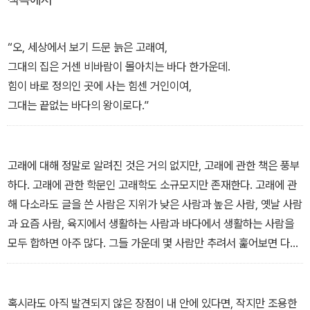
험소설이자 최고의 해양문학, 미스터리와 공포가 충만한 미국식 고딕
소설이자 뛰어난 상징주의 문학 또는 자연주의 문학. 다양한 각도로
해석되고 평가되는 작품이다. 소설에는 고래와 포경업에 관해 인류가
“오, 세상에서 보기 드문 늙은 고래여,
탐색하고 축적해온 지식들, 우주와 인간에 대한 철학적 명상들로 가
그대의 집은 거센 비바람이 몰아치는 바다 한가운데.
득하다.
힘이 바로 정의인 곳에 사는 힘센 거인이여,
그대는 끝없는 바다의 왕이로다.”
고래에 대해 정말로 알려진 것은 거의 없지만, 고래에 관한 책은 풍부
하다. 고래에 관한 학문인 고래학도 소규모지만 존재한다. 고래에 관
해 다소라도 글을 쓴 사람은 지위가 낮은 사람과 높은 사람, 옛날 사람
과 요즘 사람, 육지에서 생활하는 사람과 바다에서 생활하는 사람을
모두 합하면 아주 많다. 그들 가운데 몇 사람만 추려서 훑어보면 다음
과 같다. 성서의 저자들, 아리스토텔레스, 플리니우스, 알드로반디, 토
머스 브라운, 게스너, 레이, 린네, 론델레티우스, 윌로비, 그린, 아르테
디, 시벌드, 브리송, 마튼, 라세페드, 보나티에르, 데마레, 퀴비에 남
혹시라도 아직 발견되지 않은 장점이 내 안에 있다면, 작지만 조용한