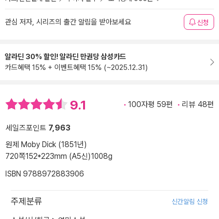
관심 저자, 시리즈의 출간 알림을 받아보세요
신청
알라딘 30% 할인! 알라딘 만권당 삼성카드
카드혜택 15% + 이벤트혜택 15% (~2025.12.31)
9.1
100자평 59편
리뷰 48편
세일즈포인트
7,963
원제 Moby Dick (1851년)
720쪽
152*223mm (A5신)
1008g
ISBN 9788972883906
주제분류
신간알림 신청