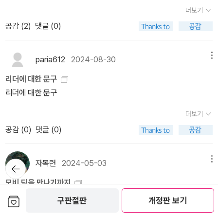
미진진했던 탓일수도 있겠지만,해서 다시 읽는 것이지만,실은 처음
제로 고래잡이 생활은 매우 열악했다고 한다.본문의 내용에 잠깐 언
임 남작도 못 만났으니 더 읽어봐야 알겠지만, 전에 읽은 <사탄탱고>
찾아 온 죽음이라는 절대지 앞에 무기력하게 무릎꿇어야만 하는 현대
더보기
읽는 것과 같다. <끝내주는 괴물들> 제목은 소설 제목이 아닌 등장인
급되지만, 미루어 추측하기를 흑인과 야만인, 식인종 나이 많은 대장
보다는 시작이 덜 무겁게 느껴진다.자신이 마땅히 기억해야 하는 것
인에게 '에이해브'는 '우주와 삶의 신비'를 찾으려는, 현대인들이 오래
공감 (
2
)
댓글 (0)
물의 이름이다. 읽어 본 책들 중심으로 찾아 읽고 있는데..퀴퀘그..는
장이, 목수, 급사들 다양한 부류의 사람들이 함께 삼 년을 항해하게 되
을 기억하지 못한다면 자신을 보호할 수 없을 것이기 때문이므로 그
전에 잃어버린 인간적 열정을 순간적이나마 기억해낼 수 있도록 도와
도저히 앗..그런데 <모비딕>이었다. 2020년 두 번째 읽을 때 언급을
는데 철저히 계급적이며 선장의 위엄은 또 어마어마했을 거라고 추측
는 모든 조각을 맞추려고 발작하듯 애썼으나 모든 것이 아무 의미도
주는 매력적인 '피쿼드'호의 선장임에 틀림없다. 에이해브가 피쿼드호
해 줘서 반가웠다. 물론 퀴퀘그에 관한 언급은 여기서 멈춘다. ^^ <끝
이 된다.실제로 포경선은 엄청 비위생적이었고, 고래잡이들이 매우
paria612
2024-08-30
메뉴
없었으니 아무것도 예상 가능한 방식으로 일어나지 않았기 때문이요,
와 함께 하얀 물거품을 뒤로한 채 검푸른 바다에 삼켜져 버린다. 그리
내주는 괴물들> 의 매력은, 조연처럼 보인 주연의 존재를 건드려 주
저질적이고 난폭했으며, 선장은 선원들을 학대하기도 했다고 한다.
(<벵크하임 남작의 귀향>, p. 27)라슬로의 신작 <헤르쉬트 07769
리더에 대한 문구
고 그때 그는'He Was Prefect' 했다.
었다는 점이다. 두 번째 읽기에서 퀴궤그의 존재를 알았지만..또 거기
거친 풍랑만큼이나 거친 인생들이 고래잡이로 나서게 되었다는 생각
>는 구매 전 책 소개를 읽자마자 개인적인 취향을 자극해 이건 재미
리더에 대한 문구
서 멈춘 나에게 이스마엘과 그의 존재과 함께 하고 있었다는 사실을
이 든다. 그 시대 포경선의 1회 여정이 3년이란 것도 매우 놀랄만한
가 없을 수가 없겠다 싶어 바로 구매했다. 종말 앞에 선 인간의 정당한
환기시켜 주었다. 이스마엘 모험기인줄 알았더니..퀴퀘그란 사내에
일이다.​그런데 고래는,동물원에서 말고바다에서 배를 타고 다니다 만
더보기
태도를 고민하게 한다는 점이 내가 느낀 라슬로의 매력 중 하나인데,
대한 이야기를 들려주고 싶었던 것일수도..^^'글을 읽을 수는 있지만
나는 고래는 어떨지를 상상하며 읽느라 한 번씩 격정에 사로잡히기도
공감 (
0
)
댓글 (0)
그의 작품은 대체로 음울하고 불안한 심리를 다루는 것으로 보인다.
불안정한 인생을 살며 자살하는 심정으로 항해에 나서는 남자와 글을
했다.】
그럴 수밖에 없는 것이, 헝가리 유대계 중산층에서 자란 라슬로가 보
못 읽지만 스스로와 함께하는 삶에 만족하며 철학적으로 살거나 노력
고 듣고 느낀 세상을 떠올려보면 그렇다. 쉼 없이 이어지고 반복되는
자목련
2024-05-03
메뉴
뒤로가
하는 것을 지나치게 의식하지 않는다는 점에서 진정한 철학자다운 남
비극적인 언어라도 현실의 붕괴 그 안으로 진입하려는 시도 자체가
기
자, 이 둘은 '수줍고 다정한 한 쌍' 을 이룬다'/161쪽'이스마엘은 이렇
모비 딕을 만나기까지
삶의 가치를 찾으려는 노력, 스스로 삶의 방향을 설정하려는 의지로
게 말한다. '지상의 모든 것에 대한 의심, 천상의 어떤 것들에 대한 직
지레 겁을 먹는 책이 있다. 알 수 없는 무언가에 압도 당하는 느낌이라
보관함담기
써 읽힌다. 긴말이 필요 없다. 상당히 재미있다! 누군가 생사와 직결된
구판절판
개정판 보기
감,이 두 가지를 겸비한 사람은 신자도 불신자도 아닌, 양쪽 모두를 대
고 할까. 허먼 멜빌의 『모비 딕』도 그런 책 중 하나였다. 읽기도 전에
중요한 문제를 담은 편지를 독일 연방공화국 총리, 앙겔라 메르켈에