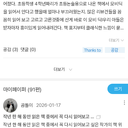
백과사전적인 지식들이 나열된다.다른 포경선들을 만나면, 보트를 내
어졌다. 초등학생 4학년짜리가 초등논술용으로 나온 책에서 모비딕
의 갈등, 동료 혹은 가족에 대한 걱정과 그리움, 말이 통하지 않는 고
동'의 자취를 설핏 바라볼 수 있을 뿐이다.'블랙스완'의 니나(나탈리
려 방문하고 사교도 나누고, 편지도 전해주고 안부도 묻는데, '에이 헤
을 읽어서 안다고 했을때 얼마나 부끄러웠는지. 많은 리뷰건들을 꼼
래와의 소리 없는 대화. '죽음'이라는 소재를 빼놓는다면 <모비 딕>은
포트만)가 도달한 'Perfect(완벽함)'는 죽음이라는 자신의 파멸을,
브' 선장은 꼭 흰고래를 보았느냐고 묻는다. 참고래나 다른 향유고래
꼼히 읽어 보고 고르고 고른것중에 산게 바로 이 모비 딕!우리 아들은
낭만적이고, 조금 과장해서 목가적인 풍경까지 보여줍니다. 지구 상
예정된 미래의 시간을 지금, 여기로 당겨와 또는 그곳으로 나아가일
들을 잡고, 경뇌유를 추출하면서 '모비딕'을 만났던 적도 부근으로 가
받자마자 흥미있게 읽어내려간다. 책 표지부터 클래식한 느낌이 묻어
에서 가장 거대한 생물인 고래의 이동과 죽음은 장엄하고도 엄숙해서
시에 소멸시켜벼리는 광기어린 열정 없이는결코 실현될 수 없는 세계
는데 마침 '모비딕'에게 공격당해서, 아들이 탄 보트가 실종된 선장이
나오며 웅장하다.
경건함마저 느끼게 하죠. 거대함.<모비 딕>은 바다의 거대함이나 고
의 끝이었다. 에이해브의 저 무모하리만치광적인 모비딕에의 집착은
더보기
도움을 요청하지만, '에이 헤브'는 거절하고 '모비딕'을 만날 때가 왔음
래의 거대함 뿐 아니라 인간을 둘러싼 운명의 거대한 흐름도 함께 보
단지 구체적인가해자에 대한 피해자의삭힐 수 없는 분노라는 일차원
을 직감한다.​구멍 나서 물속으로 가라앉은 부표를 새로이 만들고나침
공감 (
3
)
댓글 (0)
여줍니다. 곳곳에 심어진 복선이 때가 되면 마치 시한폭탄이 터지듯
적 감정때문만은 아니었을 것이다. '악마를 보았다'의 수현(이병헌)의
판도 새로 만들고'에이 헤브'가 직접 '모비딕'을 공격할 작살도 새로 만
차례차례 존재를 드러내는 거죠. 그 완성이 침몰 인지도 모르겠습니
경철(최민식)에 대한 복수가또다른 악마되기의 전이이거나 악마의
들어 준비했지만세 번의 추적 끝에 결국엔 '모비딕'에게 당하고, '에이
다. 시선을 에이해브에서 모비 딕으로 옮기면, 모비 딕은 인간의 무수
더보기
피를 통한 카타르시스(정화)를 보여주긴 하지만 그럼에도 수현의 행
헤브'는 물밑으로 가라앉는다.이어 그들의 배도 가라앉았으나 관으로
한 도전에도 꺾이지 않는 거대한 자연의 의지를 상징하는지도 모릅니
위에서 그 어떤 '숭고미'를 기대하기 어려운 것은 '모비딕'과는 다른 맥
만든 부표에 의지해 '이슈메일'만 살아남는다.​한때 열병이 난 '퀴퀘
다. 결코 도망치지 않고 당당히 맞서 도전자의 의지는 물론 생명까지
락에 서 있기 때문일테다.700페이지가 넘는 완역판 『모비딕(백경)』
쓰기
마이페이퍼 (91편)
그'를 위해 짜두었던 그 관이 더없이 훌륭한 부표가 되었다.​엄청난 여
꺾어버리는 단호함, 모비 딕은 그 강함에 어울리는 카리스마도 갖추
은 거대한 향유고래만큼이나 위압적이고 쉽게 다가서기 어려운, 말그
정, 엄청난 글임에도 지루하지 않고 재미나게 읽을 수 있었다.망망대
고 있습니다. 그런 모비 딕에게 '저주'라는 말은 어울리지 않습니다.
대로 '고전'의 반열에 올라선 책이다. 그리고 많은 고전이 그렇듯 『모
곰돌이
2026-01-17
메뉴
해에 떠있는 포경선을 그리며 며칠간 함께 여행을 한 기분이 든다.등
저주란 어딘가 치졸하고, 옹졸하며, 비겁한 데다 부자유스러우니까
비딕』 또한 마크 트웨인의 고전에 대한 정의('A Classic is somethi
장인물들 간의 대화나 독백 등이 연극적인 요소로 느껴져 한편의 희
요. 모비 딕과의 대결을 읽다 보니 어느새 모비 딕을 응원하게 되더군
작년 한 해 동안 읽은 책 중에서 꼭 다시 읽어보고 ...
ng that everybody wants to have read and nobody wants
곡 같기도 하다.​한때 '에이 헤브' 선장과 만난 영국 포경선의 선장은
요. 도전하는 인간을 응원해도 좋았을 텐데, 왜 그랬는지 알 수 없습니
작년 한 해 동안 읽은 책 중에서 꼭 다시 읽어보고 싶은 작가의 책 위
to read)를 비껴서지 않는다는 것이 솔직한 심정이기도 하다. 고래에