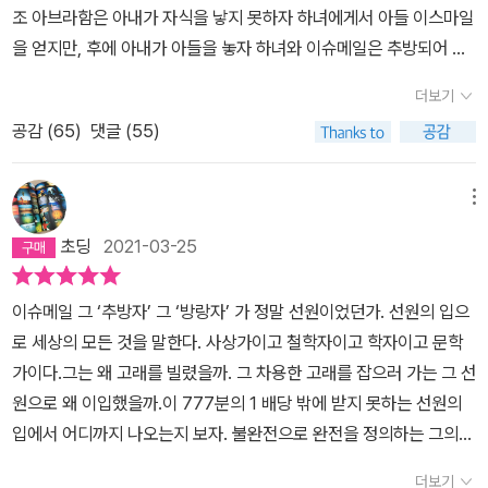
조 아브라함은 아내가 자식을 낳지 못하자 하녀에게서 아들 이스마일
을 얻지만, 후에 아내가 아들을 놓자 하녀와 이슈메일은 추방되어 팔
레스타인의 사막을 방랑하게 된다. 그리고 작가는 그 이스마엘, 즉 이
더보기
슈메일을 어떤 특정한 이유 없는 니힐리즘적인 도망자의 보편성을 뜻
공감 (
65
)
댓글 (55)
하며 이름 지었다고 한다. 보편성이란 무엇인가. 보편성은 '모든 것에
두루 미치거나 통하는 성질'로 universality 로 볼 수 있다.Universal
ity: the quality of involving or being shared by all people or
메뉴
things in the world or in a particular group.세상이나 한정된 그
초딩
2021-03-25
룹 안에서 모든 사람 또는 모든 것에 관계되는 성질로, 즉 우리 모두에
게 당연시되는 것을 말한다.본처가 아닌 하녀에게서 '대체'하기 위해
이슈메일 그 ‘추방자’ 그 ‘방랑자’ 가 정말 선원이었던가. 선원의 입으
태어났지만, 본처의 자식이 생기면 그 '대체'의 영광은 아무런 이유 없
로 세상의 모든 것을 말한다. 사상가이고 철학자이고 학자이고 문학
이 허무하게 버려지고 마는 것은 저 유명한 프랑켄슈타인에서 인용한
가이다.그는 왜 고래를 빌렸을까. 그 차용한 고래를 잡으러 가는 그 선
실낙원의 절규를 우리 모두가 공리처럼 가지고 있다는 것이다.'제가
원으로 왜 이입했을까.이 777분의 1 배당 밖에 받지 못하는 선원의
청했습니까, 창조주여, 흙으로 나를 인간으로 빚어달라고?제가 애원
입에서 어디까지 나오는지 보자. 불완전으로 완전을 정의하는 그의
했습니까, 어둠에서 끌어올려달라고?- 실낙원', 프랑켄슈타인그래서
입에 나는 이미 두 손을 들었다. 요조 앞의 퀴퀘드처럼.인간사에서 완
'Call me Ishmael'은 이 땅 위의 우리 인간이면 누구나 짊어지고 있
더보기