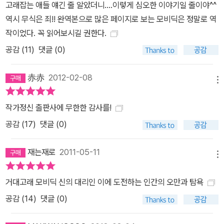
고래잡는 애들 얘긴 줄 알았더니....이렇게 심오한 이야기일 줄이야^^
있을 뿐이었다. 바다는 한순간에 ‘피쿼드’호를, 선장의 불같은 원한과
역시 무식은 죄!! 완역본으로 많은 페이지로 보는 모비딕은 정말로 역
집착을 거대한 동심원의 소용돌이 속으로 끌어당겨 흔적도 없이 삼켜
작이었다. 꼭 읽어보시길 권한다.
버린다.
공감 (
11
)
댓글 (0)
赤赤
2012-02-08
메뉴
작가정신 출판사에 무한한 감사를!
공감 (
17
)
댓글 (0)
재는재로
2011-05-11
메뉴
거대고래 모비딕 신의 대리인 이에 도전하는 인간의 오만과 탐욕
공감 (
14
)
댓글 (0)