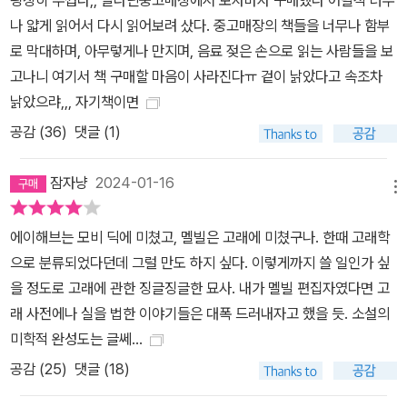
드 위버의 전기 <허먼 멜빌: 뱃사람 그리고 신비주의자>(1921)가 출
나 얇게 읽어서 다시 읽어보려 샀다. 중고매장의 책들을 너무나 함부
판될 무렵 영미 문학계에서 멜빌과 <모비 딕>에 대한 관심은 최고조
로 막대하며, 아무렇게나 만지며, 음료 젖은 손으로 읽는 사람들을 보
가 되었고, 이후 단테나 셰익스피어, 밀턴이나 도스토예프스키와 비
고나니 여기서 책 구매할 마음이 사라진다ㅠ 겉이 낡았다고 속조차
교해서 그의 위대성을 논하는 평문까지 쏟아지기 시작했다. 위버는
낡았으랴,,, 자기책이면
그가 쓴 평전에서 <모비 딕>을 “19세기 미국이 낳은 가장 뛰어난 소
공감 (
36
)
댓글 (1)
설적 상상력”이라고 상찬한다. 이후 <모비 딕>은 인간 사유의 깊이
와 광활한 상상력의 한 정점을 표상하는 대작으로 세계문학의 판테온
잠자냥
2024-01-16
에서 빠트릴 수 없는 대작으로 평가되었고, 영국의 소설가 서머싯 몸
메뉴
이 선정한 세계 10대 소설 중 하나, 노벨연구소가 선정한 세계 100대
에이해브는 모비 딕에 미쳤고, 멜빌은 고래에 미쳤구나. 한때 고래학
문학작품의 하나가 되어 오늘까지도 널리 읽히고 있다. 소설의 진정
으로 분류되었다던데 그럴 만도 하지 싶다. 이렇게까지 쓸 일인가 싶
한 주인공―방랑자 이슈메일이 지켜본 바다, 그리고 인간의 비극 비
을 정도로 고래에 관한 징글징글한 묘사. 내가 멜빌 편집자였다면 고
극적인 서사시 <모비 딕>은 소설의 화자 이슈메일이 포경선에 올라
래 사전에나 실을 법한 이야기들은 대폭 드러내자고 했을 듯. 소설의
이 항해의 목적을 알게 되기까지를 그린 부분, 대서양에서 희망봉을
미학적 완성도는 글쎄...
돌아 태평양까지 이어지는 항해 부분, 마지막으로 모비 딕과의 결투
공감 (
25
)
댓글 (18)
와 ‘피쿼드’호의 침몰을 그린 세 부분으로 나누어진다. 이 이야기들을
처음부터 끝까지 이끌고 가는 것은 에이해브가 아닌 화자 ‘이슈메