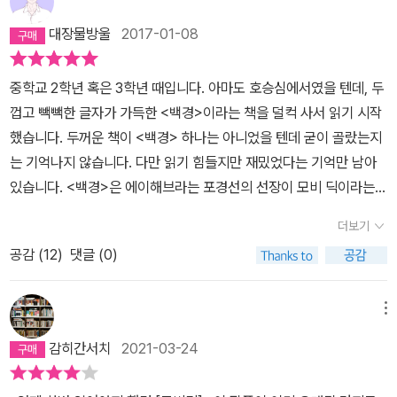
죽는다. 나는 지금 가장 높은 물마루에 도달한 파도 같은 기분일세. 스
에 말려들어 파멸하는 선원들의 모습이 장렬히 묘사된다전에 모비딕
대장물방울
2017-01-08
타벅, 나는 이제 늙었네. 자, 우리 악수하세.”“오오, 선장님, 나의 선장
을 읽은적은 있지만 이정도로 완벽하게 나온 책은 처음인데 내용도
님! 고귀하신 분이여, 가지 마세요. 제발 가지 마세요! 보세요. 용감한
좋고 번역도 잘된 책이다방대한 페이지에 끝까지 모비딕에 대한 증오
중학교 2학년 혹은 3학년 때입니다. 아마도 호승심에서였을 텐데, 두
사나이가 울고 있습니다. 당신을 설득하는 고통이 얼마나 큰지 모릅
를 포기하지 않는 선장 그리고 선원들을 모습은 마치 신에게 도전하
껍고 빽빽한 글자가 가득한 <백경>이라는 책을 덜컥 사서 읽기 시작
니다!”p910에이해브의 복수심과 증오와 분노가 모멘텀을 서서히 가
는인간군상등의 욕망을 표현하는 결국 자신의 욕망을 이기지 못해 파
했습니다. 두꺼운 책이 <백경> 하나는 아니었을 텐데 굳이 골랐는지
속시켜 '행동'이 가열되어 나아간다. 그 감정들은 감정일 뿐. 시간이
멸하는 인간을 표현하고 있는데고전이지만 지금 읽어도 충분한 재미
는 기억나지 않습니다. 다만 읽기 힘들지만 재밌었다는 기억만 남아
지나고 바닷새와 지고 뜨는 해를 보고, 자신과 무관한 자연의 바다와
를 보장하는 작품이다 단 너무 방대한 페이지의 량을 버틸 인내심이
있습니다. <백경>은 에이해브라는 포경선의 선장이 모비 딕이라는
그 바닷속의 생명을 보다 보면 그 감정들은 결국 시간 앞에서 그 허무
있다면몇번을 집어 던지건지 읽다 포기 하고 싶을 정도의 량 하지만
향유고래를 잡으려다 한쪽 다리를 잃고 복수심으로 선원을 모아 출항
함의 베일을 벗을 수밖에 없다. 하지만 그 감정으로 이미 가속된 모멘
끝까지 읽은면잘 읽었다고 생각될듯웬만한 책은 하루만에 다 읽는데
더보기
했다가 죽음에 이른다는 이야기였습니다. 아시는 분들도 계시겠지만
텀은 이제 그 연료였던 감정이 없어도 더욱더 빠르고 광폭하게 돌아
이건 사놓고 한달넘게 걸려 다 읽는 인간승리다!!
공감 (
12
)
댓글 (0)
그 <백경>의 원제목은 <모비딕>입니다. 이제부터 감상을 적을 책과
갈 뿐, 결코 멈출 수 없다. 그 모멘텀에 연결된 행동도 그리고 그 행동
같은 이야기죠. <상실의 시대>와 <노르웨이의 숲>이 같은 책이듯, <
의 끝에 말려져 걸려있는 운명마저도 멈출 수 없다. 그래서 에이해브
백경>과 <모비 딕>은 같은 이야기입니다. 오랜만에 읽은 탓이었을까
는 자신에게 두 에이해브가 있다 했던가.어제의 영광은 원래부터 없
메뉴
요, <모비 딕>을 읽는 건 망망대해 어딘가를 헤엄치고 있을 모비 딕
었고 알 수도 없는 이유로 사라지고 내몰리어 목적지도 안식처도 없
감히간서치
2021-03-24
을 쫓던 피쿼드호의 선원들이 느꼈을 막연하고도 막막한 느낌을 안겨
이 방랑하는 이슈메일은, 동력을 지속시킬 연료와도 같은 분노도 증
주었습니다. 신기하게도 모비 딕을 발견한 이후에는 그 막연하고 막
오도 모두 사그라져 버렸건만 이제 그 모멘텀의 불가항력적인 가속으