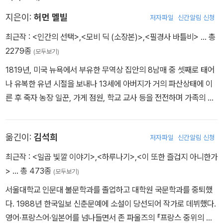
직전 일라이저라는 광인에게 파멸적인 운명에 대한 경고를 듣게 된
지는 수백 리그나 떨어져 있고, 가장 가까운 육지는 문을 걸어 잠그
지 않았다와 함께 가라앉았다.
다.
지은이:
허먼 멜빌
저자파일
신간알림 신청
고 있는 일본이야. 나는여기 망망대해에 홀로 서 있고, 나와 법률 사이
이제 작은 바다새들이 아직도 아가리를 벌리고 있는 소용돌이 위
“바다에 도전하는 자는 영혼을 잃게 될 것”이라는 신부의 경고를 듣
최근작 :
<인간의 선택>
,
<모비 딕 (소장본)>
,
<필경사 바틀비>
… 총
에는 두 개의 바다와 하나의 대륙이 가로놓여 있어, 그래, 그래, 미래
를 울부짖으며 날아다녔다. 음산한 흰 파도가 그 소용돌이의 가파
지 않고 포경선 ‘피쿼드’호에 오른 이슈메일은 출항한 지 며칠이 지나
2279종
의 살인자가 자고 있는 침대에 벼락이 떨어져 이불과 피부를 함께 태
(모두보기)
른 측면에 부딪혔다. 이윽고 모든 것이 무너져 내렸다. 바다라는 거대
서야 모습을 드러낸 선장 에이해브를 보고 놀란다. 그는 한쪽 다리가
워버린다면, 벼락을 내린 하늘은 살인자인가? 그리고 내가 그를 죽이
한 수의는 5천 년 전에 굽이치던 것과 마찬가지로 물결치고 있었다.
1819년, 미국 뉴욕에서 부유한 무역상 집안의 8남매 중 셋째로 태어
없고 고래뼈로 만든 의족을 하고 있었고, ‘모비 딕’을 찾아 복수하기
면 나도 살인자인가?˝
나 유복한 유년 시절을 보내나 13세에 아버지가 거의 파산상태에 이
위해 이 배에 타고 있었다. 에이해브는 무리한 항해를 말리는 일등항
른 후 죽자 농장 일꾼, 가게 점원, 학교 교사 등을 전전하며 가족의 생
해사이자 독실한 기독교도인 스터벅의 충고도 뿌리치고 모비 딕을 쫓
계를 돕는다. 20세에 상선의 선원이 되어 영국의 리버풀까지 항해했
아 대서양에서 희망봉을 돌아 인도양으로, 또 태평양으로 항해를 계
고, 22세에 다시 포경선의 선원으로 남태평양에 나갔으며, 1844년
속한다. 그러다가 오랜 항해 끝에 발견한 흰 고래의 등에는 그동안 여
옮긴이:
김석희
저자파일
신간알림 신청
에 군함의 수병이 되어 귀국하였다. 이때의 경험을 살려 쓴 작품으로,
러 포경선에서 던져진 작살이 무수히 꽂혀 있었다. 마침내 에이해브
포경선에서 탈주하여 남태평양 마르키즈제도의 식인종 마을에 살았
와 흰 고래의 쫓고 쫓기는 싸움이 사흘 동안 펼쳐진다. 첫째 날에는 에
최근작 :
<일곱 빛깔 이야기>
,
<하루나기>
,
<이 또한 즐겁지 아니한가
던 경험을 그린 『타이피』(1846), 타히티섬에서 겪은 모험을 엮은
이해브가 탄 보트가 부서지면서 한 명이 죽고, 둘째 날에는 세 척의 보
>
… 총 473종
(모두보기)
『오무』(1847), 태평양을 무대로 한 우화적 소설 『마디』(1849), 리
트가 파손되었으며, 셋째 날에는 흰 고래가 본선인 ‘피쿼드’호를 파괴
서울대학교 인문대 불문학과를 졸업하고 대학원 국문학과를 중퇴했
버풀을 왕복하는 상선생활을 그린 『레드번』(1849), 군함에서 겪은
한다. 마지막 보트에 타고 있던 에이해브는 고래에게 작살을 명중시
다. 1988년 한국일보 신춘문예에 소설이 당선되어 작가로 데뷔했다.
체험을 토대로 한 『하얀 재킷』(1850) 등이 있다. 『모비 딕』은 1851
키지만 작살의 줄에 목이 감겨 고래와 함께 바다 속으로 삼켜지고 만
영어·프랑스어·일본어를 넘나들면서 존 파울즈의 『프랑스 중위의 여
년 10월 런던에서 『고래』(3권)로, 11월 뉴욕에서는 『모비 딕, 혹은 고