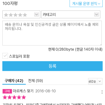
100자평
게시물 운영 원칙
관의 문학 서가보다 오히려 수산업 서가에 꽂혀 있곤 했다. 멜빌은 <
타이피>를 쓸 때도 남태평양에 관한 모든 문헌을 샅샅이 뒤진 끝에야
카테고리
작품을 완성하였고, 특히 이 <모비 딕>을 쓸 때는 그 과학적 정확성
에 완벽을 기하고자 했다. 24만 단어, 전체 134장으로 구성된 이 소
설은 우선 고래에 대한 어원 탐구에서부터 시작된다. 이어지는 문헌
발췌 부분에는 <성경>에서 플리니우스의 <박물지>를 거쳐 셰익스
피어, 몽테뉴, 존 밀턴의 <실낙원>, 제임스 쿡의 <항해기>, 너새니얼
현재
0
/280byte (한글 140자 이내)
호손, 찰스 다윈까지, 거대한 괴물 또는 힘센 거인 ‘고래’에 대해 거론
한 글들이 폭넓게 소개된다. 본격적인 줄거리가 전개되는 1장부터는
스포일러 포함
이야기 사이사이에 고래의 종류와 생태, 서식 환경, 해부학적ㆍ화석
등록
학적ㆍ생명생성학적 특징, 포경의 역사와 기술, 포경 방법과 장비 등
등에 이르기까지 관련된 모든 정보가 세세하게 다루어진다. 게다가
구매자 (42)
전체 (59)
서구 문학작품 160여 종을 훌륭하게 원용하기까지 한다. 놀랍도록
꼼꼼한 이 기록들은 멜빌이 도서관의 책들을 통해 얻어낸 것이며, 그
마르케스 찾기
2016-08-10
메뉴
는 심혈을 기울여 완성한 자신의 이 소설을 “도서관을 누비고 대양을
편력한” 결과의 소산이라고 말했다. 멜빌이 죽고 수십 년 후, 레이먼
굉장히 두껍다,, 알라딘중고매장에서 보자마자 구매했다 어릴적 너무