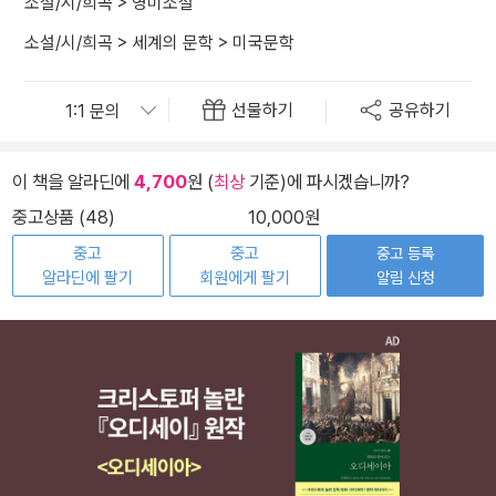
소설/시/희곡
>
영미소설
소설/시/희곡
>
세계의 문학
>
미국문학
선물하기
공유하기
이 책을 알라딘에
4,700
원 (
최상
기준)에 파시겠습니까?
중고상품 (48)
10,000원
중고
중고
중고 등록
알라딘에 팔기
회원에게 팔기
알림 신청