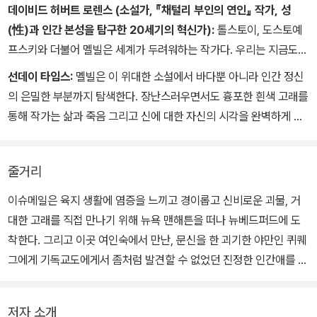
나 걷거나 달리는 자세로 발굴된 해골들처럼 마법에 걸린 듯 다양
데이비드 허버트 로렌스 (소설가, 『채털리 부인의 연인』 작가, 성
도, 간청해도, 당신은 귀를 기울이지 않아. 그저 비웃고 경멸할 뿐이
가 내리는가? 하지만 참으로 온화한 바람이고, 온화해 보이는 하늘이
이 삼켜버렸다.
한 자세로 갑판에 뿌리를 내리고 있었지만, 눈은 모두 위쪽으로 치뜨
(性)과 인간 본성을 탐구한 20세기의 혁신가):
톨스토이, 도스토예
지. 절대 명령에 절대 복종. 당신이 말하는 건 이것뿐이야. 그리고 선
구나. 공기는 이제 머나먼 초원에서 불어온 듯 향기롭구나. 스타벅, 안
마지막으로 몰려든 파도가 서로 뒤섞이면서 주돛대 꼭대기에 매달
고 있었다.
프스키와 더불어 멜빌은 세계가 두려워하는 작가다. 우리는 지금도
원들 모두 당신과 마찬가지로맹세했다고. 우리 모두 에이해브라
데스의 산비탈 아래 어디에선가 사람들이 건초를 만들었고, 풀 베
려 있던인디언의 머리를 뒤덮자, 이제 눈에 보이는 것이라고는 똑바
˝여러분!˝ 에이해브가 외쳤다. ˝저걸 보아라. 주의해서 잘 보아둬
그들을 두려워하고 있다.
고, 당신은 그렇게 말하지만, 그럴 리가 있나! 당치 않은 소리야! 하지
는 사람들은 갓 벤 건초 사이에서 잠자고 있을 거야. 잔다고? 그렇
선데이 타임스:
멜빌은 이 위대한 소설에서 바다뿐 아니라 인간 정신
로 서 있는 활대 몇 뼘과 길게 펄럭이는 깃발 몇 미터뿐이었다. 파괴적
라. 저하얀 불꽃은 흰 고래에게 가는 길을 밝혀줄 뿐이다. 저 주돛대
만 다른 방법이 없을까? 합법적인 방법은 없을까? 에이해브를 포로
지. 우리는 아무리 힘들게 열심히 일해도 마지막에는 모두 들판에
의 은밀한 부분까지 탐색한다. 장난스러우면서도 흉포한 흰색 고래를
인 물결에 거의 닿다시피 한 깃발은 얄궂게도 파도와 조화를 이루
에 걸려 있는 피뢰침 고리를 가져오라. 나는 그 맥박을 느끼고, 내 맥
로 잡아서 고국으로 데려갈까? 뭐라고? 살아 있는그 늙은이의 손에
서 잠자지 잠잔다고? 그래. 작년에 쓴 낫이 반쯤 벤 풀밭에 던져진 채
통해 작가는 삶과 죽음 그리고 신에 대한 자신의 시각을 완벽하게 상
어 조용히 굽이치고 있었다. 그 순간, 붉은 팔과 뒤쪽으로 치켜든 망치
박을 거기에 대고 싶다. 피와 불을 동조시키고 싶다.˝
서 힘을 빼앗자는 건가? 바보가 아닌 다음에야 누가 감히그런 짓
녹스는 것처럼 초록빛 속에서 녹슬어 잠자지. 스타벅!˝
징화했다.
가 공중으로 솟아오르더니, 서서히 가라앉는 활대에 그 깃발을 더
을 하려고 할까? 그래도 에이해브를 단단히 붙들어 맸다고 하자. 온
그러나 일등항해사는 절망한 나머지 송장처럼 창백해져서 몰래 그곳
욱 단단하게 못질하는 몸짓을 했다. 물수리 한마리가 별들 사이에 있
줄거리
몸을밧줄과 닻줄로 꽁꽁 묶고 이 선장실 바닥의 고리 달린 볼트에 쇠
을 떠난 뒤였다.
는 보금자리에서 내려와 조롱하듯 돛대 꼭대기의 돛머리를 따라다니
사슬로 매놓으면, 에이해브는 우리에 갇힌 호랑이보다 더 사납고 무
에이해브는 갑판을 질러가서 반대쪽 뱃전에서 바다를 내려다보다
고 깃발을 쪼며 타슈테고를 방해하고 있었다. 그러다가 그새의 넓
이슈메일은 육지 생활에 염증을 느끼고 경이롭고 신비로운 괴물, 거
서울 거야.
가. 그 수면에 움직이지 않는 두 개의 눈이 비쳐 있는 것을 보고 흠
은 날개가 우연히 망치와 나무 사이에 끼어들었다. 물속에 잠긴 야만
대한 고래를 직접 만나기 위해 뉴욕 맨해튼을 떠나 뉴베드퍼드에 도
나는 도저히 그 광경을 참을 수 없을 거야. 그 무서운 울부짖음에서 도
칫 놀랐다. 페달라가 같은 난간 너머로 몸을 구부린 채 꼼짝도 않고 바
인은 그 순간 공기의 떨림을 느끼고, 죽음의 손아귀에 사로잡혀 있으
착한다. 그리고 이곳 여인숙에서 만난, 문신을 한 괴기한 야만인 퀴퀘
망칠수도 없을 거야. 집으로 돌아가는 길은 멀고 견딜 수 없는 항해
다를 내려다보고 있었던 것이다.
면서도망치질을 늦추지 않았다. 그래서 하늘의 새는 대천사처럼 비명
그에게 기독교도에게서 좀처럼 발견할 수 없었던 진정한 인간애를 느
가 될 거야.
을 지르면서오만한 부리를 위로 쳐들었고, 사로잡힌 몸뚱이는 에이해
끼게 되고, 그와 함께 낸터컷으로 향한다. 그들은 포경선 ‘피쿼드’호에
그동안 나는 마음의 평안도 모두 잃고, 잠도 이루지 못할 테고, 더없
브의 깃발에 싸여 에이해브의 배그 배는 악마처럼 하늘의 살아 있
승선하게 되고 크리스마스날 운명적인 항해에 나서는데, 배에 오르기
이 귀중한 이성도 나를 떠나버리겠지. 그러면 남은 방법은 뭘까? 육
저자 소개
는 일부를 끌어당겨 투구처럼 쓰지 않고는 지옥으로 떨어지려 하