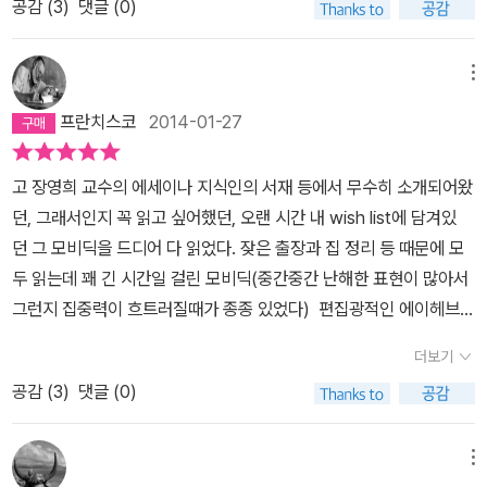
'스타벅'과 이등 항해사 '스터브'와 삼등 항해사 '플래스크'가 있다. '퀴
공감 (
3
)
댓글 (0)
사람은 내 몸뚱이를 가져가도 좋다. 맘대로 가져가. 이건 내가 아니니
에 없습니다. 무모하지만 도전할만한 일과 터무니없는 도전은 엄연
눈과 감각으로 책을 읽을 것인가 , 에이해브 선장실에 동거하며 선장
퀘그'는 일등 항해사 '스타벅'의 작살잡이가 된다.​고래잡이는 지구에
까. 그러니 낸티컷을 위해 만세 삼창! 구멍 뚫린 보트, 구멍 뚫린 몸뚱
히 다릅니다. 냉정하게 맞서도 이길 수 있을지 알지 못하는 상대에게
의 감정선을 따라 읽을 것인가 아니면 스타벅이나 스터브 같은 일등,
서 가장 덜 알려진 외진 곳을 찾아내는 개척자이고시도 때도 없이 명
이는 언제든지 올 테면 와라. 하지만 제우스라 할지라도 내 영혼에 구
맹목적인 흥분 상태, 광란에 가까운 정신으로 도전한다는 건 자살행
메뉴
이등 항해사의 혼란스러운 정신에 동의하며 책을 넘길 것인지 그 결
상에 잠기고 온갖 상념에 사로잡힌 플라톤주의자나, 낭만적이고 우울
멍을 뚫을 수는 없으리라. -71-72쪽하지만 단언하거니와, '피쿼드'호
위일 뿐입니다. 모비 딕에게 팔이나 다리를 잃은 이는 에이해브 한 사
정에 따라 수 많은 생각들이 다르게 독자에게 전달될 수 있다고 본다.
프란치스코
2014-01-27
하며 넋 나간 젊은이들이 지상의 괴로운 걱정거리에 진저리 나 얼이
만큼 낡고 진기한 배는 본 적이 없을 것이다. '피쿼드'호는 좀 작은 구
람이 아닙니다. 처음 항해에 나선 작은 아들과 그 아들을 찾아 배를 내
이슈메일의 시점으로 피쿼드호에 초보 포경꾼으로 탑승한 무명의 선
빠져있을 때 선택하는 피난처이기도 하다. '이슈메일' 역시 위에 열거
식 배였는데, 갈고리 모양의 다리가 달린 구식 가구와 어딘지 모르게
린 큰 아들까지를 잃은 선장도 있었고, 몸 일부를 잃은 사람 역시 적지
원으로 독자가 읽는다면 생소하고 전문화된 포경선과 고래들에대한
고 장영희 교수의 에세이나 지식인의 서재 등에서 무수히 소개되어왔
한 낭만적인 이유보다는 고래잡이가 어떤 건지 알고 싶었고, 세상을
비슷했다. 사대양의 태풍과 고요 속에서 오랫동안 단련되고 비바람에
않았습니다. 하지만 그들 대부분은 복수보다는 생존을 선택합니
지식을 배우며 책의 종반 부 모비 딕과 3번의 전투 때 손에 땀이 흥건
던, 그래서인지 꼭 읽고 싶어했던, 오랜 시간 내 wish list에 담겨있
보고 싶다는 열망에 사로잡혀 포경선의 선원을 자처했던 것이다.​향유
시달리며 얼룩진 선체의 빛깔은 이집트와 시베리아에서 싸운 프랑스
다. 모비 딕의 터무니없는 강함과 교묘함, 영악함까지를 받아들이고,
히 날 만큼 박진감 넘치는 전투 경험을 할 것이고 , 작가 허먼멜빌의
던 그 모비딕을 드디어 다 읽었다. 잦은 출장과 집 정리 등 때문에 모
고래는 가장 사납지만 당당한 풍채를 지녀, 상업적인 가치가 있는 존
척탄병의 얼굴처럼 검게 그을려 있었다. 오래된 뱃머리는 턱수염이
바다의 신처럼 여겨 피해 다니기도 합니다. 에이해브는 그런 그들을
시점으로 책의 용골을 가로질러 관통하여 드 높은 돛대 꼭대기에서
두 읽는데 꽤 긴 시간일 걸린 모비딕(중간중간 난해한 표현이 많아서
재이다. 이들 무리를 떠나 혼자 다니는 하얀 고래 '모비딕'은 모든 사
난 것처럼 보였다. 돛대 - 원래의 돛대는 일본 해안 어디선가에서 강
비웃지만 정말 에이해브 선장이 그들을 비웃을 수 있는 사람이었을까
책의 중심 내용보단 멜빌의 치명적인 은유 , 비유 , 암시 , 묘사 글쟁이
그런지 집중력이 흐트러질때가 종종 있었다) 편집광적인 에이헤브
람의 영혼 속에 공포를 불러일으키는, 무섭기 짝이 없기로 유명하다.
풍에 부러져 바다 속으로 사라졌다 - 들은 옛날 퀼른의 세 왕의 등뼈
요. 그리 흔히 쓰는 말이 아님에도 '저주'라는 말은 사라지지 않고 여
로서 얼마나 뛰어 난 표현을 하고 있는지 잔잔한 물결처럼 조용히 책
선장의 모비딕을 향한 복수심,직접 포경선에서 겪은 경험을 바탕으로
'에이 헤브' 선장은 일본 앞바다에서 이 '모비딕'에게 한쪽 다리를 잃었
처럼 꼿꼿이 서 있었다. 낡은 갑판은 토머스 베케트가 피를 흘려 죽은
전히 남아있습니다. 저는 '나는 너를 저주한다.'는 말을 써본 적이 없
더보기
속에 스며들어 살펴본다면 ˝ 모비 딕 ˝ 속 아름답고 거침 없는 문장,
담은 멜빌의 고래에 대한 해박한 지식과 상황 묘사,그리고, 이슈마엘
다. '모비딕'에 대한 편집광적인 복수심으로 가득 찬 그는 출항 이후
뒤 순례자들의 경배 대상이 된 캔터베리 대성당의 포석처럼 닳고 주
습니다. 앞으로도 없을 거고요. 그런데도 '저주'라는 말이 사라질 거라
문체의 맛도 볼 수 있다.왜 사람들이 모비 딕을 열번 씩이고 다시 금
공감 (
3
)
댓글 (0)
이라고 소개된 자(허먼멜빌 자신을 투영한 듯한 인물)의 시각으로 묘
오랜만에 나타나 선원들에게 그 사실을 밝힌다.​일등 항해사 '스타
름져 있었다. 이런 오래된 유물에 놀라운 특징들이 새로 추가되어 있
고는 생각할 수가 없습니다. 기이한 일이지만, 저주가 사람을 사로잡
읽어 보는지 조금이나마 알게 됐다. 같은 산을 올라도 정상을 향하는
사되는 상황전개의 흥미로움 어느정도 스토리는 짐작하고 있었지만,
벅'은 말 못 하는 짐승한테 복수라니! 그 고래는 단지 맹목적인 본능으
었는데, 그 특징들은 반세기가 넘도록 그 배가 종사해온 거친 작업과
는 게 아니라, 사람이 저주를 붙잡고 놓아주지 않기 때문이 아닐까 하
길이 무수히 많고 등산하는 자의 지적체력에 따라 봉우리로 향하는
소설의 끝에 펼쳐지는 장대하면서도 어찌보면 허무한 피쿼드호의 최
로 공격했을 뿐이데, 이건 미친 짓이에요, 말 못 하는 짐승에게 원한을
메뉴
관련되어 있었다. -109쪽
는 생각에서요. 에이해브 선장은 평화롭게 자기 삶을 살고 있던 모비
발걸음 속에서 눈에 들어오는 풍경이 다채롭고 숨겨진 명소까지 발견