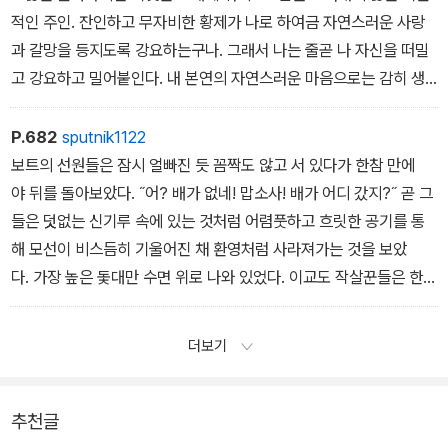
요. 그래요. 저 세 개의 돛대는 고래기름으로 타오르는 세 개의 양초
˝흰 고래를 잡겠다는 너희들의 맹세는 내 맹세만큼 구속력을 갖는
은 이 총을 나한테 겨누었지. 바로 이 총이야. 그걸 내가 지금 쥐고 있
적인 주인. 잔인하고 무자비한 황제가 나로 하여금 자연스러운 사랑
가 될 겁니다.
다. 그리고 이 늙은 에이해브는 심장도 영혼도 육체도 허파도 생명
는 거야. 내가 지금 쥐고 있는 이 총으로 선장은 나를 죽이려 했어. 아
과 갈망을 등지도록 강요하는구나. 그래서 나는 줄곧 나 자신을 떠밀
우리가 본 그 광경은 좋은 징조예요.˝
도 모두 그 맹세에 묶여 있다. 이 심장이 어떤 장단에 맞춰 고동치
니, 선장은 모든 선원을 죽이는 것도 서슴지 않을 거야. 선장은어떤 폭
고 강요하고 밀어붙인다. 내 본연의 자연스러운 마음으로는 감히 생
그 순간 스타벅은 스티브의 얼굴이 서서히 시야에 나타나는 것을 보
고 있는지, 너희들도 알수 있을 것이다. 여길 보아라. 너희들에게 남
풍에도 돛을 내리지 않겠다고 말했어. 그 귀한 사분의도 내던져버렸
각도 못 할 짓을 기꺼이하도록 무모하게 몰아세우는 것일까? 에이해
았다. 그는 위를 쳐다보고 소리쳤다. ˝저것 봐. 저거!˝ 끝이 뾰족한 불
은 마지막 공포를 내가 훅 날려주마!˝ 그러고는 단 한 번의 입김으
어. 그렇다면 위험한 바다에서 선장은 틀리기 쉬운 측정기에만 의존
브는 과연 에이해브인가? 지금이 팔을 들어 올리는 것은 나인가, 신
P.682
sputnik1122
꽃이 또다시돛대 꼭대기에서 타고 있었다. 불꽃은 그 창백함 때문
로 불꽃을 꺼버렸다.
한 채 주먹구구식으로 항로를 더듬어 가고 있다는 얘기잖아. 이 태
인가, 아니면 누구인가? 하지만 위대한 태양도 스스로 움직이는 것
보트의 선원들은 잠시 얼빠진 듯 꼼짝도 않고 서 있다가 한참 만에
에 초자연적인 느낌이 두 배로 강해진 것 같았다.
태풍이 넓은 들판을 휘몰아칠 때 사람들이 외따로 서 있는 거대한 느
풍 속에서 선장은 피뢰침도 필요 없다고 단언했어. 하지만 그 미친 늙
이 아니라 하늘에서는 심부름꾼 같은 존재에 불과하다면, 스스로 회
야 뒤를 돌아보았다. ˝어? 배가 없네! 맙소사! 배가 어디 갔지?˝ 곧 그
˝성 엘모의 불이여, 우리 모두에게 자비를 베푸소서.˝ 스터브가 다
릅나무 근처에서 달아나는 까닭은 나무가 높고 튼튼할수록 벼락의 표
은이가 선원을 몽땅 자신과 함께 파멸로 끌고 가도록 내버려두어
전할 수 있는 별은 단 하나도 없고 보이지 않는 어면 힘이 모든 별
들은 덧없는 신기루 속에 있는 것처럼 어렴풋하고 흐릿한 공기를 통
시 소리쳤다.
적이 되어더욱 위험하기 때문이다. 그와 같은 이치로, 에이해브의 마
야 하나? 그래. 이 배가 치명적인 피해를 입는다면 선장은 서른 몇 명
을 움직인다면, 이 보잘것없는 심장은 어떻게 고동칠 수 있고 이 작
해 모선이 비스듬히 기울어진 채 환영처럼 사라져가는 것을 보았
주돛대 아래쪽, 스페인 금화와 불꽃 밑에서 배화교도가 에이해브 앞
지막 말을 들은 선원들은 대부분 경악과 공포에 사로잡혀 허둥지
을 고의로 죽인 살인자가될 거야. 그리고 단언하건대, 에이해브가 자
은 두뇌는 어떻게 생각할 수 있단 말인가? 내가 아니라 신이 심장
다. 가장 높은 돛대만 수면 위로 나와 있었다. 이교도 작살꾼들은 한
에 무릎을 꿇고 있었다. 하지만 숙인 머리는 엉뚱한 쪽을 향하고 있었
둥 그에게서 달아났다.
기 마음대로 하게 내버려두면이 배는 치명적인 피해를 입게 될 거
올 고동치게 하고, 두뇌를 돌아가게 하고, 삶을 영위하게 하는 것이
때 높이 솟아 있던 활대에 심취했기 때문인지, 아니면 충성심 때문인
다. 바로 옆에 밧줄이 아치 모양으로 덮여 있고, 거기에서 활대를 고정
야. 그렇다면 지금 이 순간 그를 제거하면 그는 그 무서운 죄를 짓
다. 이보게. 우리 인간은 저기 있는 양묘기처럼 세상에서 빙글빙글 돌
지, 또는 운명에 순응한 것인지. 배가가라앉는데도 여전히 돛대 위에
더보기
시키고 있는 많은 선원들이 번득이는 섬광에 포착되었다. 그들은 이
지 않게 돼. 하! 에이해브가 잠꼬대를 하고 있나? 응, 그래. 바로 저기
려지고, 운명은 그 기계를 돌리는 지레라네. 저 미소 짓는 하늘과 깊이
서 바다를 망보고 있었다. 그리고 이제 소용돌이가 동심원을 그리
제 한 덩어리로 응집된 채 활대에 매달려 시계추처럼 흔들거리고 있
서 저 안에서 에이해브는 자고 있어. 자고 있다고?
를 잴 수 없는 바다를 보라! 저기 있는 다랑어를 보라! 다랑어가 저 날
며 바다에 홀로 떠 있는 보트와 그 보트의 선원들, 물 위에 떠도는 노
었는데, 그 모습이 축 늘어진 과일나무 가지에 매달린 채 꼼짝하지 않
그래. 하지만 아직 살아 있고, 곧 다시 깨어날 거야. 그러면 노인네
치를 쫓아가서 물어뜯게 하는 것은 누구인가? 살인자들은 어디로 가
와 작살 등 생물과 무생물을 가리지 않고 모조리 그 안으로 끌어들
추천글
는 말벌 떼처럼 보였다. 다른 선원들은 헤르쿨라네움에서 서 있거
여, 나는 당신을 거역할 수가 없어. 이치를 따져서 설득해도, 충고해
는가! 재판관 자신이 법정에끌려 나와 재판을 받게 되면 판결은 누
여 뱅글뱅글 돌면서 ‘피쿼드‘호의 작은 나뭇조각 하나까지도 남김없