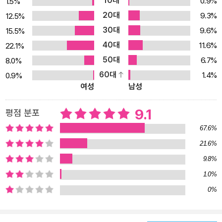
10대
0.9%
1.5%
방대하고도 절대적인 지식의 백과전서 19세기 미국의 포경업계는 큰
20대
9.3%
12.5%
번영을 구가했다. 포경선 수는 전 유럽의 포경선을 다 합친 수의 세 배
30대
9.6%
15.5%
나 많았다. 당시 미국의 고래잡이들을 오랫동안 괴롭히던 거대하고
40대
11.6%
22.1%
흉포한 고래 ‘모카 딕Mocha Dick’에 대한 이야기가 1849년 《니커
50대
6.7%
8.0%
보커 매거진》에 실렸는데, 이보다 앞선 1820년에 일등항해사 출신의
60대
1.4%
0.9%
오웬 체이스는 <포경선 에섹스 호의 놀랍고도 비참한 침몰기>를 펴
여성
남성
내면서 ‘모비 딕’이란 흉포한 고래가 서경 119도의 적도 바로 남쪽에
서 에섹스 호를 침몰시켰다고 쓰기도 했다. 허먼 멜빌은 ‘애커시넷’호
9.1
평점 분포
를 타고 고래잡이를 나갈 때 이 책을 읽었고 나중에 <모비 딕>을 쓰
67.6%
기 전 오웬 체이스의 아들과 만나서 정보를 얻기도 했다. <모비 딕>
21.6%
의 모티브는 바로 이 <포경선 에섹스 호의 놀랍고도 비참한 침몰기>
9.8%
였다. <모비 딕>은 거대한 흰 고래를 죽이려는 집념에 사로잡혀 바다
를 헤매는 에이해브의 추적에 얽힌 이야기지만 본서에서 가장 많은
1.0%
부분을 차지하는 것은 ‘고래학’이다. 고래의 생태와 활동, 포경 기술과
0%
포획한 고래의 처리 및 가공에 대한 설명은 너무도 상세하여 마치 교
과서 같은 느낌을 준다. 그런 이유로 지난 세기 초까지 이 소설은 도서