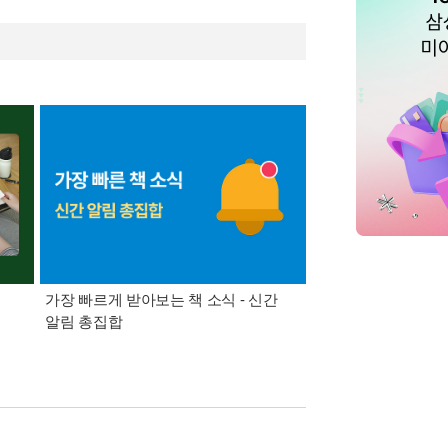
가장 빠르게 받아보는 책 소식 - 신간
경기컬처패스 1만원 
알림 총집합