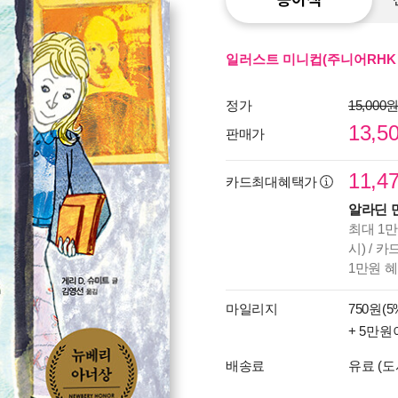
일러스트 미니컵(주니어RHK 
정가
15,000
13,5
판매가
11,4
카드최대혜택가
알라딘 
최대 1만
시) / 
1만원 
마일리지
750원(5
+ 5만원
배송료
유료 (도