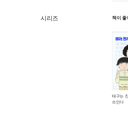
시리즈
책이 좋
태구는 
쓰인다