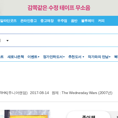
알라딘굿즈
온라인중고
중고매장
우주점
음반
블루레이
커피
서
스트
새로나온책
이벤트
정가인하도서
추천도서
작가와의 만남
북
RHK(주니어랜덤)
2017-08-14
원제 : The Wednesday Wars (2007년)
종이책