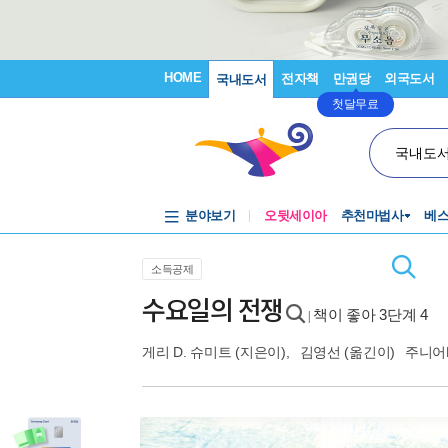
HOME
전자책
만권당
외국도서
국내도서
첫달무료
국내도
분야보기
오뒷세이아
추천마법사
베
소득공제
수요일의 전쟁
책이 좋아 3단계 4
|
게리 D. 슈미트
(지은이),
김영선
(옮긴이)
주니어