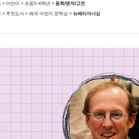
서
>
어린이
>
초등5~6학년
>
동화/명작/고전
서
>
추천도서
>
해외 어린이 문학상
>
뉴베리아너상