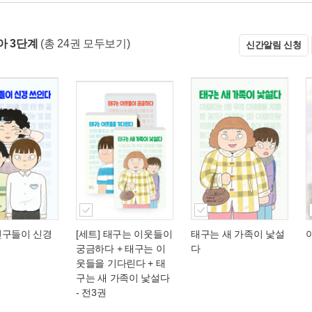
아 3단계
(총 24권 모두보기)
신간알림 신청
친구들이 신경
[세트] 태구는 이웃들이
태구는 새 가족이 낯설
궁금하다 + 태구는 이
다
웃들을 기다린다 + 태
구는 새 가족이 낯설다
- 전3권