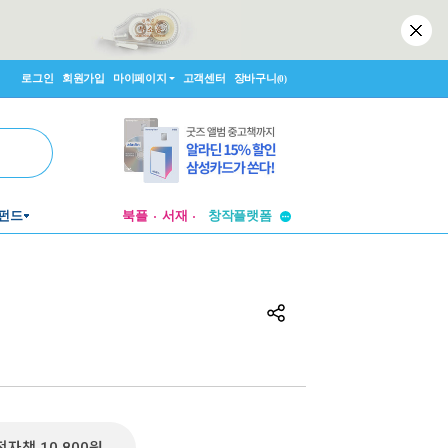
로그인
회원가입
마이페이지
고객센터
장바구니
(0)
투비컨티뉴드
펀드
북플
서재
창작플랫폼
투비컨티뉴드