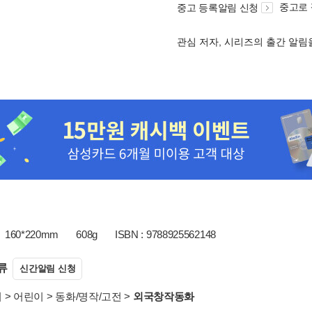
중고로
중고 등록알림 신청
관심 저자, 시리즈의 출간 알
160*220mm
608g
ISBN : 9788925562148
류
신간알림 신청
서
>
어린이
>
동화/명작/고전
>
외국창작동화