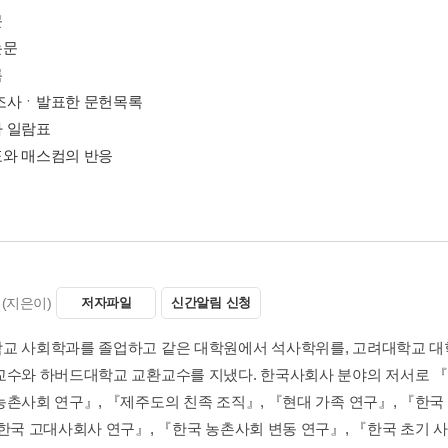
문
논문
록
조사ㆍ발표한 문헌목록
 일람표
와 매스컴의 반응
(지은이)
저자파일
신간알림 신청
교 사회학과를 졸업하고 같은 대학원에서 석사학위를, 고려대학교 대
교수와 하버드대학교 교환교수를 지냈다. 한국사회사 분야의 저서로 『
농촌사회 연구』, 『제주도의 친족 조직』, 『현대 가족 연구』, 『한
『한국 고대사회사 연구』, 『한국 농촌사회 변동 연구』, 『한국 초기 