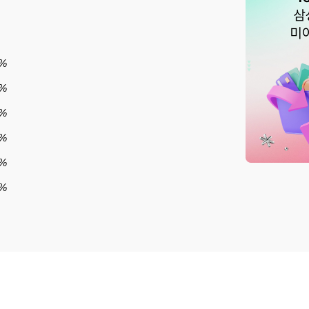
%
8%
6%
8%
4%
5%