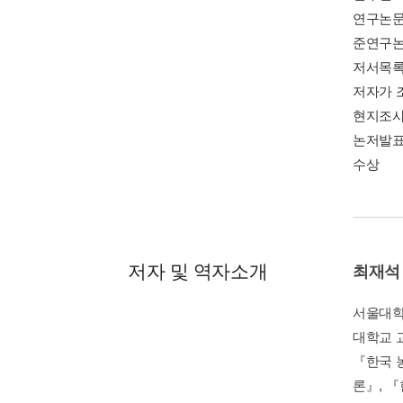
연구논
준연구
저서목
저자가 
현지조사
논저발표
수상
저자 및 역자소개
최재석
서울대학
대학교 
『한국 
론』, 