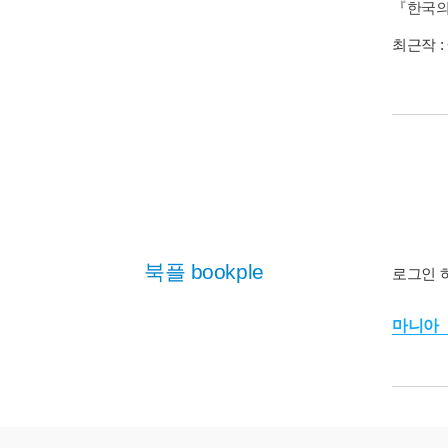
『한국의 가
최근작 :
북플 bookple
로그인 
마니아