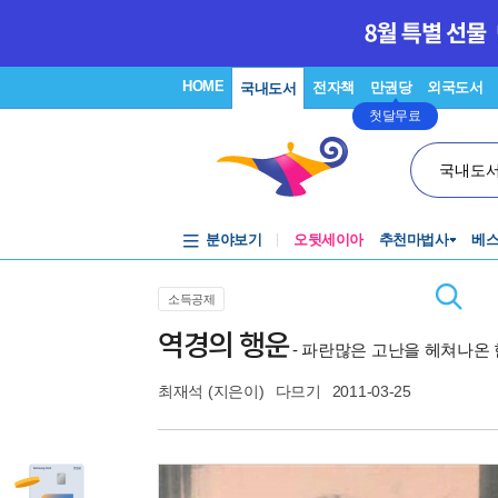
HOME
전자책
만권당
외국도서
국내도서
첫달무료
국내도
분야보기
오뒷세이아
추천마법사
베
소득공제
역경의 행운
- 파란많은 고난을 헤쳐나온
최재석
(지은이)
다므기
2011-03-25