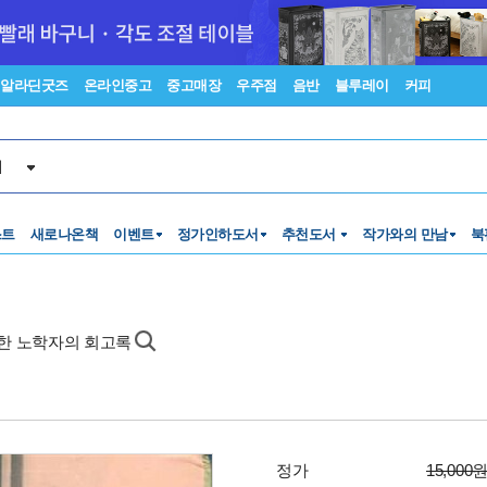
알라딘굿즈
온라인중고
중고매장
우주점
음반
블루레이
커피
서
스트
새로나온책
이벤트
정가인하도서
추천도서
작가와의 만남
북
 한 노학자의 회고록
정가
15,000