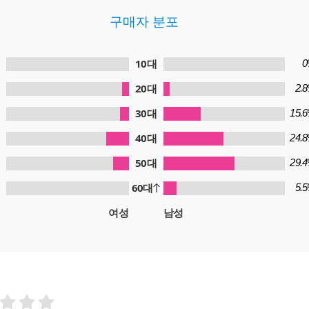
구매자 분포
10대
0
20대
2.
30대
15.
40대
24.
50대
29.
60대
5.
여성
남성