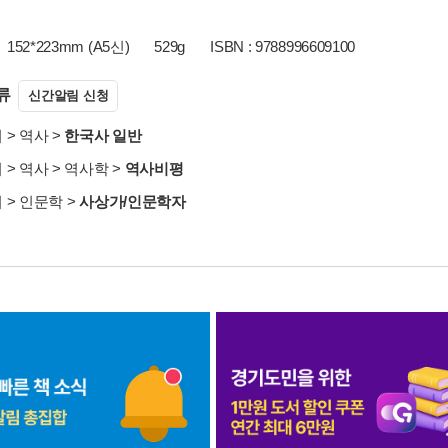
152*223mm (A5신)
529g
ISBN : 9788996609100
류
신간알림 신청
서
>
역사
>
한국사 일반
서
>
역사
>
역사학
>
역사비평
서
>
인문학
>
사상가/인문학자