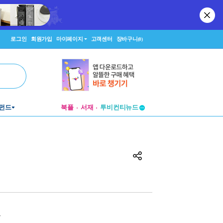
로그인
회원가입
마이페이지
고객센터
장바구니
(0)
펀드
북플
서재
투비컨티뉴드
창작플랫폼
투비컨티뉴드
원