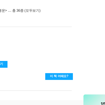
행운>
… 총 36종
(모두보기)
하기
이 책 어때요?