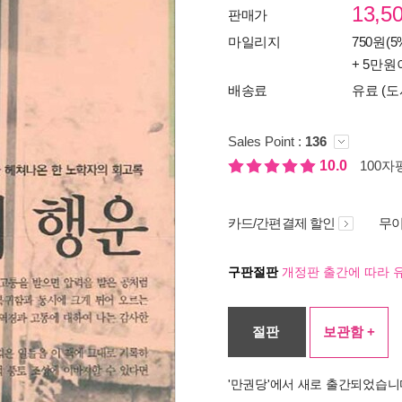
13,5
판매가
마일리지
750원(5
+ 5만원
배송료
유료 (도
Sales Point :
136
10.0
100자평
카드/간편결제 할인
무이
구판절판
개정판 출간에 따라 
절판
보관함 +
'만권당'에서 새로 출간되었습니