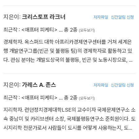
제 부문에 관심을 갖고 실업률, 불평등의 편차 등을 연구한다. 경
제 관련 저널에 다수 글을 기고했다.
지은이:
크리스토프 라크너
저자파일
신간알림 신청
최근작 :
<애프터 피케티>
… 총 2종
(모두보기)
경제학자. 옥스퍼드 대학 아프리카경제연구센터를 거쳐 세계은
행 개발연구그룹(빈곤 및 불평등 팀)의 경제학자로 활동하고 있
다. 관심 분야는 개발도상국의 불평등, 빈곤 및 노동시장으로, 특
히 세계 불평등, 기회와 성장의 불평등과의 관계, 불평등에 대한
지역적 가격 차이의 함의 등에 ??대한 연구를 진행 중이다.
지은이:
가레스 A. 존스
저자파일
신간알림 신청
최근작 :
<애프터 피케티>
… 총 2종
(모두보기)
지리학자. 런던정치경제대학LSE의 교수이자 국제문제연구소 소
속 중남미 및 카리브센터 소장, 국제불평등연구소 준회원이다. 도
시지리학 전문가로서 사람들이 도시를 어떻게 사용하는지, 도시
가 정책과 실천에 의해 어떻게 표현되는지에 특히 관심을 갖고 개