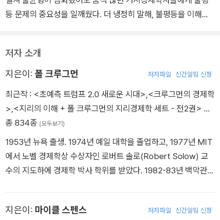
상당한 결함들을 짚어내고 빠진 부분을 평가한다. 《21세기 자본》
등 문제의 중요성을 일깨웠다. 더 냉정히 말해, 불평등을 이해하
을 접하지 않은 독자라면 이 책을 통해 좀 더 명확히 이해하게 될
고 예측하고 변화시키는 기존의 프레임워크가 얼마나 부실했는
것이고, 이미 읽은 독자들은 미묘한 뉘앙스를 파악하게 될 것이며
지를 폭로했다. 피케티에 대한 비평을 모은 이 특별한 책은, 우리
불평등을 연구하는 학자들이라면 자신의 연구 의제를 수정할 수
저자 소개
시대 가장 명민한 사회과학자들이 불평등을 더 폭넓게 이해하기
있을 것이다.
위해 자본, 기술, 권력, 인종, 특권 등의 프리즘을 통해 이 과제에
지은이:
폴 크루그먼
저자파일
신간알림 신청
대응하고 있음을 보여준다.
최근작 :
<초예측 트럼프 2.0 새로운 시대>
,
<크루그먼의 경제학
>
,
<지리의 이해 + 폴 크루그먼의 지리경제학 세트 - 전2권>
…
총 834종
(모두보기)
1953년 뉴욕 출생. 1974년 예일 대학을 졸업하고, 1977년 MIT
에서 노벨 경제학상 수상자인 로버트 솔로(Robert Solow) 교
수의 지도하에 경제학 박사 학위를 받았다. 1982-83년 백악관
경제자문위원회 위원을 역임하였으며, 예일 대학과 스탠퍼드 대
학, 매사추세츠 공과대학(MIT) 교수를 거쳐 프린스턴 대학 경제
지은이:
마이클 스펜스
저자파일
신간알림 신청
학과 교수로 재직했다. 2008년 노벨경제학상을 수상하였고, 뉴