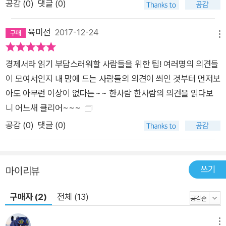
공감 (
0
)
댓글 (0)
그보다는 50년, 그리고 그 후의 모습이 어떨 것인지에 관한 것이
다. 따라서 위의 질문 중에서 ‘우리는 이제 무엇을 해야 하는가’에
육미선
2017-12-24
방점이 찍혀야 할 것이다. 피케티가 앞으로 겪게 될 몇몇 고통스
메뉴
러운 결과에 엄중한 경고를 내렸다면, 우리는 우선 ‘우리가 어디
경제서라 읽기 부담스러워할 사람들을 위한 팁! 여러명의 의견들
에 있는지, 그리고 어디로 향할 것인지’를 알아내야 한다. 그리고
이 모여서인지 내 맘에 드는 사람들의 의견이 씌인 것부터 먼저보
그 다음에 ‘무엇을 어떻게 할지 판단해야’ 한다. 이 책은 이러한
아도 아무런 이상이 없다는~~ 한사람 한사람의 의견을 읽다보
의제를 더 수월하게 이해할 수 있도록, 저자들의 시각을 제시하는
니 어느새 클리어~~~
방식으로 구성되었다. ■ 피케티가 제시한 화두에, 이 시대 최고
의 지성들이 답하다 《애프터 피케티》는 5부로 구성되었다. 1부에
공감 (
0
)
댓글 (0)
선 피케티 현상을 다룬다. 《21세기 자본》의 영문판 번역자인 아
서 골드해머가 책이 이례적 성공을 거둔 이유를 논평하고, 출간
후 3년간의 세상의 환대와 반론을 체계적으로 정리한다. 이어 노
쓰기
마이리뷰
벨상 수상자인 폴 크루그먼과 로버트 솔로가 피케티 현상과 그와
구매자 (2)
전체 (13)
관련한 논의에 저마다 다른 관점을 보여준다. 2부는 이론적 점검
으로, 피케티가 제시한 ‘자본’의 개념을 놓고 그 의미와 이론 구조
메뉴