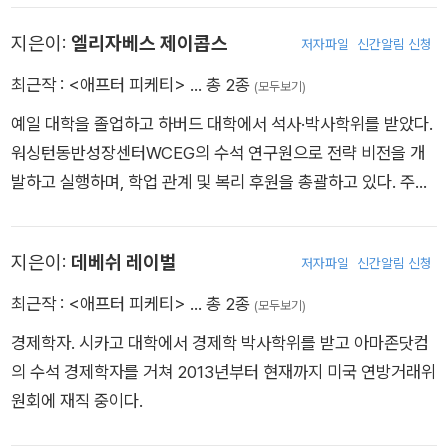
등의 결정 요인을 이해하는 데 주력하고 있다.
지은이:
엘리자베스 제이콥스
저자파일
신간알림 신청
최근작 :
<애프터 피케티>
… 총 2종
(모두보기)
예일 대학을 졸업하고 하버드 대학에서 석사·박사학위를 받았다.
워싱턴동반성장센터WCEG의 수석 연구원으로 전략 비전을 개
발하고 실행하며, 학업 관계 및 복리 후원을 총괄하고 있다. 주력
연구 분야는 경제적 불평등과 이동성, 안보, 빈곤, 고용, 사회정
책, 사회보험, 그리고 불평등의 정치다.
지은이:
데베쉬 레이벌
저자파일
신간알림 신청
최근작 :
<애프터 피케티>
… 총 2종
(모두보기)
경제학자. 시카고 대학에서 경제학 박사학위를 받고 아마존닷컴
의 수석 경제학자를 거쳐 2013년부터 현재까지 미국 연방거래위
원회에 재직 중이다.