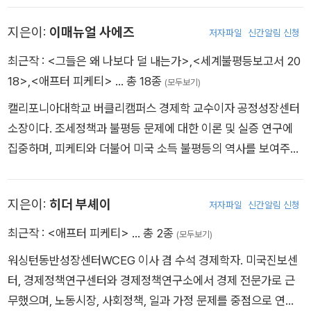
국가대열에 성공적으로 합류한 한국 등 아시아 강국들의 놀라운
자로 일했다. 특히 2013년, 냉전 종식 이후 약 20년 동안 전 세계
성장과 빛나는 미래에 주목하고 있다. 앞으로 선진국의 소득과 구
지은이:
이매뉴얼 사에즈
저자파일
신간알림 신청
사람들의 실질 소득이 얼마나 늘었는지 그래프로 요약한 ‘코끼리
조를 향해 발전해가는 신흥경제국과 개도국들이 세계경제 성장
곡선’을 발표해 널리 알려졌다. 『가진 자, 가지지 못한 자』, 『왜 우
최근작 :
<그들은 왜 나보다 덜 내는가>
,
<세계불평등보고서 20
의 핵심으로서 어떤 미래를 이끌어갈지 궁금해하는 이들에게 이
리는 불평등해졌는가』, 『홀로 선 자본주의』 등의 책을 펴냈으며,
18>
,
<애프터 피케티>
… 총 18종
책은 그 선명한 로드맵을 제시할 것이다.
(모두보기)
『네이처』, 『세계은행 경제 보고서』 등에 세계 소득 분배에 관한
캘리포니아대학교 버클리캠퍼스 경제학 교수이자 공정성장센터
다수의 논문을 발표했다.
소장이다. 조세정책과 불평등 문제에 대한 이론 및 실증 연구에
집중하며, 피케티와 더불어 미국 소득 불평등의 역사를 보여주는
장기 시계열 자료를 만들었다. MIT에서 경제학 박사학위를 받았
고, 전미경제학회의 존베이츠클라크 메달과 맥아더 펠로십을 받
지은이:
히더 부셰이
저자파일
신간알림 신청
았다. 저서로 《세계불평등보고서 2018》 《애프터 피케티》 《세금
혁명》 등이 있다.
최근작 :
<애프터 피케티>
… 총 2종
(모두보기)
워싱턴동반성장센터WCEG 이사 겸 수석 경제학자. 미국진보센
터, 경제정책연구센터와 경제정책연구소에서 경제 전문가로 근
무했으며, 노동시장, 사회정책, 일과 가정 문제를 중점으로 연구