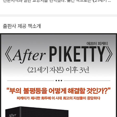
전문서적과 일반 교양서를 번역했다. 옮긴 책으로는 《21세기 자
본》 《피케티의 신 자본론》 《권력과 부》 《경제학은 어떻게 과학을
움직이는가》 《무엇이 SONY를 추락시켰나》 《구글은 어떻게 일
하는가》 《위대한 글로벌 비즈니스》 《중국, 세계경제를 인터뷰하
출판사 제공 책소개
다》 《하버드 정치경제학》 《하버드 행동심리학강의》 《하버드 글
쓰기 강의》 《이것이 하버드다》 《세계 경제의 거대한 재균형》 《통
계의 함정》 《세계경제사》 《호모 이코노미쿠스》 《경제, 디테일하
게 사유하기》 《화폐의 몰락》 《금의 귀환》 《힘든 선택들-힐러리
자서전》 《감성지능 코칭법》 《경건한 지성》 《미라클모닝》 《창조
적 지성》 《클래식 리더십》 《게임이론의 사고법》 《공정 사회란 무
엇인가》 《미국, 파티는 끝났다》 《불평등이 노년의 삶을 어떻게
형성하는가》 외에 다수가 있다.