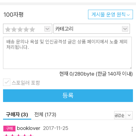
망라돼 있다. 일반대중은 물론 경제학을 연구하는 이들에게도 의
미 있는 참고문헌일 뿐만 아니라 진정한 비평이란 무엇인지, 한
100자평
게시물 운영 원칙
저자의 논리를 어떻게 대하고 비판해야 하는지를 보여주는 교범
카테고리
이기도 하다. ■ 피케티는 과연 옳았는가? 경제학계의 ‘록 스
타’로 불리는 토마 피케티는 경제학적으로는 어쩌면 새로울 것 없
는 ‘불평등’이라는 주제로 일약 스타덤에 올랐다. 그의 등장 이후
학계는 모처럼 만에 찬성과 반론으로 시끌벅적했고, 불평등의 심
화 추세와 맞물려 일반 대중까지도 두꺼운 경제서를 필독서로 여
기게 됐다. 그리고 3년여가 지난 지금, 여전히 피케티는 검증 대
현재
0
/280byte (한글 140자 이내)
상에 올라 있다. 《21세기 자본》의 영문판을 출간해 세계적인 베
스포일러 포함
스트셀러의 진원지가 된 하버드대학 출판부는 한 차례 열풍이 지
등록
난 지금, 피케티 이후의 세계를 전방위로 조망하는 프로젝트를 기
획한다. 피케티 이후 불평등을 넘어서기 위한 공적 토론, 경제정
구매자 (3)
전체 (173)
책들, 공평한 성장에 대한 담론들을 한 권에 담아, 그가 예측한 불
편한 시나리오와 현실을 비교하고 검증해보기로 한 것이다. 이 책
booklover
2017-11-25
메뉴
《애프터 피케티》는 무려 25명의 내로라하는 학자들이 이런 주제