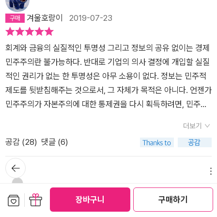
를 따라가며 각 영역별 옳고 그름을 따져본다. 피케티의 주장이
너무 단순화되었다고 판단해 종합적인 수준에서 미시적인 탄력
겨울호랑이
2019-07-23
성과 생산의 수요탄력성을 다룬 4장에 대해, 5장은 신고전주의
적 시스템 안에서 ‘길들여진’ 피케티와 자유롭게 사고하는 ‘야
회계와 금융의 실질적인 투명성 그리고 정보의 공유 없이는 경제
생’의 피케티를 대조한다. 이어 6, 7, 8장은 피케티가 ‘자본’이라
민주주의란 불가능하다. 반대로 기업의 의사 결정에 개입할 실질
는 개념을 사용하면서 발생한 결점을 지적한다. 9장은 3부에서
적인 권리가 없는 한 투명성은 아무 소용이 없다. 정보는 민주적
본격적으로 다룰 불평등 규모에 대한 논의로 넘어가는 사이, 다리
제도를 뒷받침해주는 것으로서, 그 자체가 목적은 아니다. 언젠가
를 놓아주는 내용으로서 ‘균열일터’ 개념으로 유명한 데이비드 와
민주주의가 자본주의에 대한 통제권을 다시 획득하려면, 민주주
일이 집필했다. 3부는 자본의 고르지 못한 분배가 야기할 수 있는
의와 자본주의를 구현한 구체적인 제도들이 끊임없이 재구성되
더보기
불평등의 다양한 측면을 조사한다. 본격적으로 불평등의 정도가
어야한다는 사실을 깨닫는 데서부터 시작해야할 것이다.(p662)
어느 정도인지를 실감할 수 있는 부분이다. 브랑코 밀라노비치(1
공감 (
28
)
댓글 (6)
0장)는 재산의 소유권 및 통제권과 불평등의 실상이, 정치 시스
뒤로가
템이 정치경제적 제도를 관리하는 방법에 따라 크게 달라짐에 주
기
메뉴
목했다. 크리스토프 라크너(11장)는 피케티가 민족국가 내의 불
육미선
2017-12-25
평등을 비교 방식으로 다루는 것을 비판했고, 가레스 존스(12장)
보관함담기
선물하기
장바구니
구매하기
는《21세기 자본》에서의 ‘공간’의 부재를 비판한다. 지리학이 불