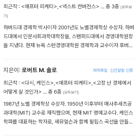
욕시립대학교 대학원 교수로 룩셈브루크소득연구소(LIS)와 연
최근작 :
<애프터 피케티>
,
<넥스트 컨버전스>
… 총 3종
(모두보
계하여 전 세계 소득불평등을 추적하고 분석한다. 국제 무역론과
기)
국제 금융론 및 산업 정책 분야에서 독보적인 연구 업적을 쌓은
하버드대 경제학 박사이자 2001년도 노벨경제학상 수상자. 하버
그는 1991년 미국 경제학회가 '가장 탁월한 소장 경제학자'에게
드대에서 인문사회과학대학장을, 스탠퍼드대에서 경영대학원장
2년마다 수여하는 '존 베이츠 클라크 메달(John Bates Clark M
을 지냈다. 현재 뉴욕 스턴경영대학원 경제학과 교수이자 후버연
edal)'을 받았으며, 최근 경제학자로서는 처음으로 '뉴욕 타임스'
구소 선임연구위원이다. 현대 정보경제학의 기틀을 마련한 경제
고정 칼럼니스트로 위촉되었다.
학자 3인 중 한 사람이며 또한 세계를 움직이는 경제학자 중 한
지은이:
로버트 M. 솔로
저자파일
신간알림 신청
명으로 손꼽힌다. 1981년 미국경제학회에서 경제학 발전에 가장
큰 기여를 한 40세 미만 경제학자에게 수여하는 ‘존 베이츠 클라
최근작 :
<다시, 케인스>
,
<애프터 피케티>
,
<고장 난 경제에서
크 메달’을 받았다. 지은 책으로 《Market Signaling》,《Industri
어떻게 살 것인가>
… 총 6종
(모두보기)
al Organization in an Open Economy》,《Competitive Struc
1987년 노벨 경제학상 수상자. 1950년 이후부터 매사추세츠공
ture in Investment Banking》이 있다. 마이클 스펜스는 시장
과대학(MIT) 교수로 재직했으며, 현재 MIT 명예교수다. 케인스
내에서 다양한 정보들이 어떻게 만들어지고 어떤 역할을 하는지
학파를 대표하는 학자로, 새뮤얼슨과 함께 필립스 곡선을 만들었
에 대해 흥미를 가졌고 그 결과로 ‘시장에서 정보의 갭이 존재할
으며, 그의 경제성장 이론은 오늘날의 경제 성장을 설명할 때 주
때의 시장의 역할과 기능’에 관한 논문을 써 조지 애커로프(Geor