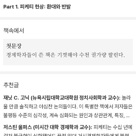
Part 1. 피케티 현상: 환대와 반발
의 최전선에 던져놓은 화두를 탐구하며 질문들과 씨름했다.
1. 피케티 현상_아서 골드해머
<21세기 자본>이 나온 지 3년이 지난 지금, 무엇이 어떻게 달라
책속에서
졌는가? 피케티는 과연 옳았는가? 좀처럼 보기 힘든 시도, 경제
학과 사회과학의 학제 간 연구서인 <애프터 피케티>는 그토록
첫문장
많은 사람들이 주목한 '불평등의 진단과 해법'이라는 난제를 피하
경제학자들이 쓴 책은 기껏해야 수천 권가량 팔린다.
지 않고 직시한다. 그런 의미에서 이 책에는 '부의 불평등' 의제에
대한 이 시대 지성들의 답변이 총망라돼 있다.
추천글
재닛 C. 고닉 (뉴욕시립대학교대학원 정치사회학과 교수):
놀라
울 만큼 솔직하고 야심찬 논의들이다. 이 특별한 책에서 저자들은
불평등 수준의 심각성, 계속 심화되는 원인과 상관관계, 특징, 결
과에 관한 피케티의 핵심 주장들을 학문적 경계를 넘어 낱낱이 분
저스틴 울퍼스 (미시간 대학 경제학과 교수):
피케티는 수십 년에
석한다. 이들은 피케티의 광범위한 기여를 칭찬하고 존중하지만
걸쳐 불균형이 심화됐어도 꿈적 않던 거시경제학자들에게 불평