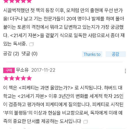
의식 아래 각자의 영역에서 논의를 펼쳐 보인 야심찬 성과물이다.
시끌벅적했던 첫 책의 등장 이후, 모처럼 만의 출현에 우선 반가
2016년 미국 대선 이후 피케티의 확신은 점점 힘을 얻고 있다.
움! 더구나 날고 기는 전문가들이 20여 명이나 발제를 하며 몰아
(중략) 노동시장을 안정적으로 이끌겠다는 공약을 내걸었음에도
붙이는 토론의 격전에서 뭐라고 답변하고 있는지가 가장 궁금했
불구하고, 힐러리 클린턴은 버락 오바마와는 달리 젊은 유권자와
다. <21세기 자본>을 겉핥기 식으로 일독한 사람으로서 좀더 재
역사적으로 낮은 고용율을 기록해온 소수 인종들을 끌어들이지
밌는 독서중.
못했다. 따라서 정치경제학에 대한 피케티의 분석은 트럼프의 대
공감 (
2
)
댓글 (0)
선 승리와 함께 더욱 설득력을 얻게 됐다. 우리는 이 책이 요즘과
같은 시기에 특히 더 큰 중요하다고 믿는다. 그래서 여러 저자들
무소유
2017-11-22
메뉴
을 불러 모아 그들의 논문을 편집했고, 경제학자들로 하여금 《애
프터 피케티》를 통해 정말 중요한 부분에 초점을 맞춰 공부할 수
이 책은 <피케티는 과연 옳았는가?> 로 시작됩니다. 하버드 대
있게 만들어야겠다고 생각했다. ―서문 중에서 이러한 의도로 시
학교는 <21세기 자본> 이후 3년간의 변화를 세계적 학자 25인
작된 이 책은 다음과 같은 과정을 거쳐 완결되었다. 1. 피케티는
이 검증하고 평가하여 피케티에게 질의합니다. 피케티로 시작된
옳은가? 2. 우리가 신경 써야 할 만큼 불평등이 중요한가? 3. 결
‘부의 불평등‘의 이상과 현실을 비교함으로써, 독자에게 미래 예
론은 무엇인가? 4. 우리는 이제 무엇을 해야 하는가? 피케티의
즉의 중요한 단서를 제공하는 도서입니다
중심 논지는 오늘날의 세상이 만들어진 원인에 대한 것이 아니다.