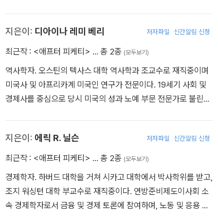
자로 여러 번 이름을 올렸다.
지은이:
디아이나 레미 베리
저자파일
신간알림 신청
최근작 :
<애프터 피케티>
… 총 2종
(모두보기)
역사학자. 오스틴의 텍사스 대학 역사학과 조교수로 재직중이며
미국사 및 아프리카계 미국인 연구가 전문이다. 19세기 사회 및
경제사를 중심으로 당시 미국의 성과 노예 부문 전문가로 불린다.
편집과 집필, 기고 활동 외에도 라디오 및 TV쇼에 출연해 미국 여
성과 노예 문제에 관해 활발한 토론을 이끌고 있다.
지은이:
에릭 R. 닐슨
저자파일
신간알림 신청
최근작 :
<애프터 피케티>
… 총 2종
(모두보기)
경제학자. 하버드 대학을 거쳐 시카고 대학에서 박사학위를 받고,
조지 워싱턴 대학 부교수로 재직중이다. 연방준비제도이사회 소
속 경제학자로서 금융 및 경제 토론에 참여하며, 노동 및 응용 경