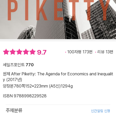
9.7
100자평 173편
리뷰 13편
세일즈포인트
770
원제 After Piketty: The Agenda for Economics and Inequalit
y (2017년)
양장본
780쪽
152*223mm (A5신)
1294g
ISBN 9788998229528
주제분류
신간알림 신청