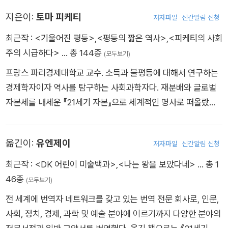
지은이:
토마 피케티
저자파일
신간알림 신청
최근작 :
<기울어진 평등>
,
<평등의 짧은 역사>
,
<피케티의 사회
주의 시급하다>
… 총 144종
(모두보기)
프랑스 파리경제대학교 교수. 소득과 불평등에 대해서 연구하는
경제학자이자 역사를 탐구하는 사회과학자다. 재분배와 글로벌
자본세를 내세운 『21세기 자본』으로 세계적인 명사로 떠올랐다.
‘21세기의 마르크스’로 불리며, 2013년에는 유럽 경제 연구에 탁
월한 기여를 한 45세 이하 경제학자에게 수여하는 이리외 얀손
옮긴이:
유엔제이
저자파일
신간알림 신청
상을 받았다. 저서로는 『자본과 이데올로기』, 『평등의 짧은 역
사』, 『불평등 경제』 등이 있다.
최근작 :
<DK 어린이 미술백과>
,
<나는 왕을 보았다네>
… 총 1
46종
(모두보기)
전 세계에 번역자 네트워크를 갖고 있는 번역 전문 회사로, 인문,
사회, 정치, 경제, 과학 및 예술 분야에 이르기까지 다양한 분야의