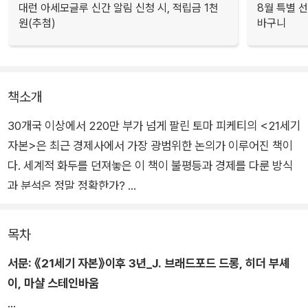
대런 아세모글루 신간 알림 신청 시, 적립금 1천
8월 특별 선
원(추첨)
바구니
책소개
30개국 이상에서 220만 부가 넘게 팔린 토마 피케티의 <21세기
자본>은 최근 경제사에서 가장 광범위한 논의가 이루어진 책이
다. 세계적 화두를 던져놓은 이 책이 불평등과 경제를 다룬 방식
과 분석은 정말 정확한가?
출간 당시부터 논란이 끊이지 않았던 이 부분에 대해 하버드대학
목차
은 특별 프로젝트를 계획, <21세기 자본>이 제기한 문제를 21개
서문: 《21세기 자본》이후 3년_J. 브래드포드 드롱, 히더 부셰
주제로 나눠 각계 전문가들에게 검증과 평가를 요청했다. 노벨경
이, 마샬 스테인바움
제학상 수상자인 폴 크루그먼, 로버트 솔로, 마이클 스펜서를 비
롯한 각 분야 최고의 경제학자와 사회과학자들은 피케티가 논의