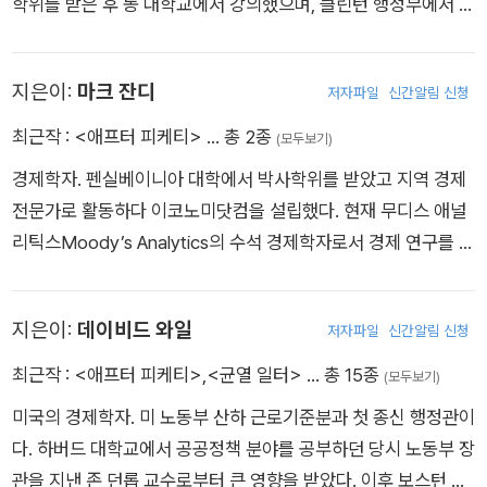
학위를 받은 후 동 대학교에서 강의했으며, 클린턴 행정부에서 재
무부 차관보로 일했다. 경제의 거시적 측면 그리고 자본시장 및
화폐금융 영역에 초점을 맞추어 20세기 역사를 연구한다. 전간
지은이:
마크 잔디
저자파일
신간알림 신청
기와 대공황 시기에 관한 많은 논문을 썼고, 같은 학과의 배리 아
이켄그린 및 크리스티나 로머와 함께 버클리 경제학과를 대공황
최근작 :
<애프터 피케티>
… 총 2종
(모두보기)
연구의 메카로 만드는 데 크게 기여했다. 최근에는 현실 문제에
경제학자. 펜실베이니아 대학에서 박사학위를 받았고 지역 경제
대한 기고, 대중강연, 블로그 활동을 활발하게 하고 있다.
전문가로 활동하다 이코노미닷컴을 설립했다. 현재 무디스 애널
리틱스Moody’s Analytics의 수석 경제학자로서 경제 연구를 담
당하고 있다. 각종 기업 이사회, 무역협회 및 정책 입안자를 대상
으로 정기적인 경제 브리핑을 수행하며, CNBC, NPR, CNN 등
지은이:
데이비드 와일
저자파일
신간알림 신청
주요 매체에 출연한다.
최근작 :
<애프터 피케티>
,
<균열 일터>
… 총 15종
(모두보기)
미국의 경제학자. 미 노동부 산하 근로기준분과 첫 종신 행정관이
다. 하버드 대학교에서 공공정책 분야를 공부하던 당시 노동부 장
관을 지낸 존 던롭 교수로부터 큰 영향을 받았다. 이후 보스턴 대