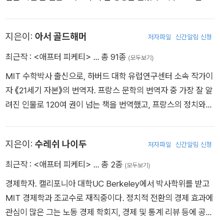
학교 경제학과 교수이자 하버드 대학교 존 F. 케네디 행정대학원
정책투명성 프로젝트 공동소장을 역임했다. 노동시장 문제에 꾸
지은이:
아서 골드해머
저자파일
신간알림 신청
준히 관심을 가져온 그가 2004년 출간한 《경제성장론Economi
c Growth》이 학계와 노동계의 열렬한 지지를 받으며 베스트셀
최근작 :
<애프터 피케티>
… 총 91종
(모두보기)
러가 되었다. 2014년 5월, 버락 오바마 대통령은 자신의 노동정
MIT 수학박사 출신으로, 하버드 대학 유럽연구센터 소속 작가이
책 구상에 큰 역할을 해온 데이비드 와일을 노동부 근로기준분과
자 《21세기 자본》의 번역자. 프랑스 문학의 번역자 중 가장 잘 알
종신 행정관으로 임명했는데, 공화당과 재계가 격렬하게 반대를
려진 인물로 120여 권이 넘는 책을 번역했고, 프랑스의 정치와
하고 나서면서 다시 한 번 유명세를 탔다.
문화를 주제로 광범위한 글을 쓰고 있다.
지은이:
수레쉬 나이두
저자파일
신간알림 신청
최근작 :
<애프터 피케티>
… 총 2종
(모두보기)
경제학자. 캘리포니아 대학UC Berkeley에서 박사학위를 받고
MIT 경제학과 조교수로 재직중이다. 정치적 전환의 경제 효과에
관심이 많은 그는 노동 경제 학회지, 경제 및 통계 리뷰 등에 공저