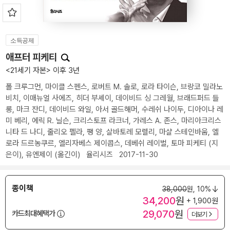
소득공제
애프터 피케티
<21세기 자본> 이후 3년
폴 크루그먼
,
마이클 스펜스
,
로버트 M. 솔로
,
로라 타이슨
,
브랑코 밀라노
비치
,
이매뉴얼 사에즈
,
히더 부셰이
,
데이비드 싱 그레월
,
브래드퍼드 들
롱
,
마크 잔디
,
데이비드 와일
,
아서 골드해머
,
수레쉬 나이두
,
디아이나 레
미 베리
,
에릭 R. 닐슨
,
크리스토프 라크너
,
가레스 A. 존스
,
마리아크리스
니타 드 나디
,
줄리오 펠라
,
팽 양
,
살바토레 모렐리
,
마샬 스테인바움
,
엘
로라 드르농쿠르
,
엘리자베스 제이콥스
,
데베쉬 레이벌
,
토마 피케티
(지
은이),
유엔제이
(옮긴이)
율리시즈
2017-11-30
종이책
38,000
원,
10%
34,200
원
+ 1,900원
29,070
원
카드최대혜택가
더보기