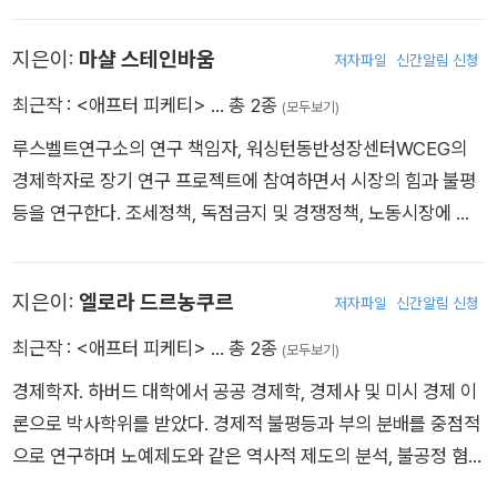
등을 연구하며 전문가들과 공동 연구 및 집필 활동에 매진하고 있
다.
지은이:
마샬 스테인바움
저자파일
신간알림 신청
최근작 :
<애프터 피케티>
… 총 2종
(모두보기)
루스벨트연구소의 연구 책임자, 워싱턴동반성장센터WCEG의
경제학자로 장기 연구 프로젝트에 참여하면서 시장의 힘과 불평
등을 연구한다. 조세정책, 독점금지 및 경쟁정책, 노동시장에 관
한 연구가 세부 분야다. 《보스턴 리뷰》 《자코뱅》 등을 비롯한 경
제, 노동 관련 저널에 정기적으로 글을 기고하고 있다.
지은이:
엘로라 드르농쿠르
저자파일
신간알림 신청
최근작 :
<애프터 피케티>
… 총 2종
(모두보기)
경제학자. 하버드 대학에서 공공 경제학, 경제사 및 미시 경제 이
론으로 박사학위를 받았다. 경제적 불평등과 부의 분배를 중점적
으로 연구하며 노예제도와 같은 역사적 제도의 분석, 불공정 혐오
에 대한 현장실험 및 이론 연구를 포함하여 과거 및 현재의 불평