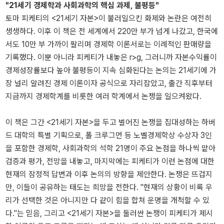
"21세기 경제학과 사회과학의 핵심 과제, 불평등"
토마 피케티의 <21세기 자본>이 불러일으킨 화제와 논란은 여전히
생생하다. 이후 이 책은 전 세계에서 220만 부가 넘게 나갔고, 한국에
서도 10만 부 가까이 팔리며 경제학 이론서로는 이례적인 판매량을
기록했다. 이뿐 아니라 피케티가 내놓은 r>g, 그러니까 자본수익률이
경제성장률보다 높아 불평등이 지속 심화된다는 논의는 21세기에 가
장 널리 알려진 경제 이론이자 공식으로 자리잡았고, 출간 직후부터
지금까지 경제학계를 비롯한 여러 학계에서 논쟁을 일으켜왔다.
이 책은 그간 <21세기 자본>을 두고 벌어진 논쟁을 집대성하는 하버
드 대학의 특별 기획으로, 폴 크루그먼 등 노벨경제학상 수상자 3인
을 포함한 경제학, 사회과학의 석학 21명이 주요 논점을 하나씩 맡아
검증과 평가, 전망을 내놓고, 마지막에는 피케티가 이런 논점에 대한
현재의 잠정적 답변과 이후 논의의 방향을 제안한다. 논쟁은 뜨겁지
만, 이들이 공유하는 태도는 희망을 전한다. "현재의 상황이 비록 우
리가 선택한 것은 아니지만 다 같이 힘을 합쳐 운명을 개척할 수 있
다."는 믿음, 그리고 <21세기 자본>을 둘러싼 논쟁이 피케티가 제시