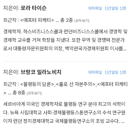
요 이론으로 쓰이고 있다. 벤 버냉키, 피터 다이아몬드, 조지프 스
ge Akerlof), 조지프 스티글리츠(Joseph Stiglitz)와 함께 노벨
지은이:
로라 타이슨
저자파일
신간알림 신청
티글리츠, 조지 애컬로프, 폴 크루그먼, 필립 코틀러, 올리비에 블
경제학상을 공동수상했다. 그 뒤 스펜스의 눈은 글로벌 경제시장
랑샤르 등 세계의 경제학자들이 그의 지도를 받기도 했다. 하버드
최근작 :
<애프터 피케티>
… 총 2종
(모두보기)
에 새로운 바람을 일으키고 있는 신흥경제국과 개발도상국들을
대학교에서 사회학, 인류학, 경제학을 공부했으며, 하버드대학교
향했다. 4년이 넘는 시간 동안 성장및개발위원회(Commission
경제학자. 하스비즈니스스쿨과 런던비즈니스스쿨에서 경영학 및
에서 경제학 박사학위를 받았다. 1961년에는 미국경제학회가 4
on Growth and Development, CGD)에서 개발도상국을 연구
경제학 교수를 거쳐 학장을 지냈다. 또한 무역 및 경쟁력 전문가
0세 미만의 탁월한 소장 경제학자에게 수여하는 존 베이츠 클라
한 그는 개도국들이 빠른 속도로 성장함과 동시에 빈곤이 감축되
로서 대통령자문위원회의 의장, 백악관국가경제위원회 이사를
크 메달을 받았고, 이후 미국경제학회 회장이 된다. 오랜 시간 보
고, 그 결과 세계 60퍼센트가 풍요의 세계에 합류하게 되는 부의
역임하며 두 직책을 맡은 최초의 여성이 됐다. 현재 캘리포니아
스턴 연방준비은행 이사를 지냈으며, 이사회의 의장을 맡기도 했
시대가 도래하고 있음을 깨달았다. 스펜스는 이 책을 통해 고도성
대학UC Berkeley에서 교수로 재직중이다.
다. 미국 과학아카데미 회장, 영국학술원 연구원, 미국 국가과학
지은이:
브랑코 밀라노비치
장하는 개도국과 성장의 정체 국면에 있는 선진국이 한곳에서 만
저자파일
신간알림 신청
위원회 위원을 역임했으며, 2000년에는 미국 과학훈장을 받았
나게 되는 ‘넥스트 컨버전스(Next Convergence)'의 시대가 올
최근작 :
<불평등의 담론>
,
<홀로 선 자본주의>
,
<애프터 피케티
다. 주요 저서로는 《자본 이론과 수익률 Capital Theory and th
것을 예견한다. 그는 이러한 극적인 변화가 개도국뿐 아니라 전세
>
… 총 8종
(모두보기)
e Rate of Return》 《성장 이론: 한 가지 설명 Growth Theory:
계 모든 이들의 삶에 지대한 영향을 끼칠 것이라 확신하며, 향후
An Exposition》 《메이드 인 아메리카: 생산성 회복하기 Made i
세르비아계 미국인 경제학자로 불평등 연구 분야 최고의 석학이
50년간 세계경제가 어떻게 발전해갈 것인지, 우리 앞에 놓인 기
n America: Regaining the Productive Edge》 《사회 제도인
다. 뉴욕 시립대학교 사회·경제불평등스톤연구소의 수석 연구원
회와 위험은 무엇인지에 대한 과감하고도 예리한 통찰을 내놓는
노동시장 Labor Market as a Social Institution》 등이 있다.
이자 런던 정치경제대학교 국제불평등연구소의 초빙 교수다. 카
다. 특히 세계경제 지도를 뒤바꿔놓을 거대 중국, 이제 막 중소득
네기국제평화기금 선임 자문위원, 세계은행연구소 수석 경제학