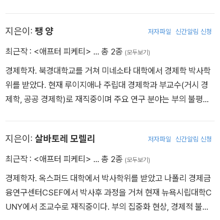
입의 평형 분석, 고용보호 조치의 복지와 고용 영향 등을 연구했
다. 그가 수행했던 수치 방법, 인적자본 투자 및 가족경제 연구는
지은이:
팽 양
저자파일
신간알림 신청
미국과 유럽의 유명 경제 리뷰지에 소개되었다.
최근작 :
<애프터 피케티>
… 총 2종
(모두보기)
경제학자. 북경대학교를 거쳐 미네소타 대학에서 경제학 박사학
위를 받았다. 현재 루이지애나 주립대 경제학과 부교수(거시 경
제학, 공공 경제학)로 재직중이며 주요 연구 분야는 부의 불평등,
저축, 주택 공급 등이다.
지은이:
살바토레 모렐리
저자파일
신간알림 신청
최근작 :
<애프터 피케티>
… 총 2종
(모두보기)
경제학자. 옥스퍼드 대학에서 박사학위를 받았고 나폴리 경제금
융연구센터CSEF에서 박사후 과정을 거쳐 현재 뉴욕시립대학C
UNY에서 조교수로 재직중이다. 부의 집중화 현상, 경제적 불평