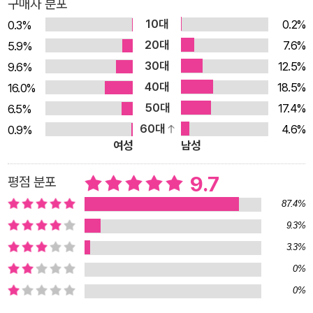
구매자 분포
인가?’ 30개국 이상에서 220만 부가 넘게 팔린 토마 피케티의
10대
0.2%
0.3%
《21세기 자본》은 최근 경제사에서 가장 광범위한 논의가 이루어
20대
7.6%
5.9%
진 책이다. 단, 세계적 화두를 던져놓은 이 책이 불평등과 경제를
30대
12.5%
9.6%
다룬 방식과 분석은 정말 정확한가? 출간 당시부터 논란이 끊이
40대
18.5%
16.0%
지 않았던 이 부분에 대해 하버드대학은 특별 프로젝트를 계획,
50대
17.4%
6.5%
《21세기 자본》이 제기한 문제를 21개 주제로 나눠 각계 전문가
60대
4.6%
0.9%
들에게 검증과 평가를 요청했다. 노벨경제학상 수상자인 폴 크루
여성
남성
그먼, 로버트 솔로, 마이클 스펜서를 비롯한 각 분야 최고의 경제
학자와 사회과학자들은 피케티가 논의의 최전선에 던져놓은 화
9.7
평점 분포
두를 탐구하며 질문들과 씨름했다. 《21세기 자본》이 나온 지 3년
87.4%
이 지난 지금, 무엇이 어떻게 달라졌는가? 피케티는 과연 옳았는
9.3%
가? 좀처럼 보기 힘든 시도, 경제학과 사회과학의 학제 간 연구서
3.3%
인 《애프터 피케티》는 그토록 많은 사람들이 주목한 ‘불평등의
0%
진단과 해법’이라는 난제를 피하지 않고 직시한다. 그런 의미에서
0%
이 책에는 ‘부의 불평등’ 의제에 대한 이 시대 지성들의 답변이 총