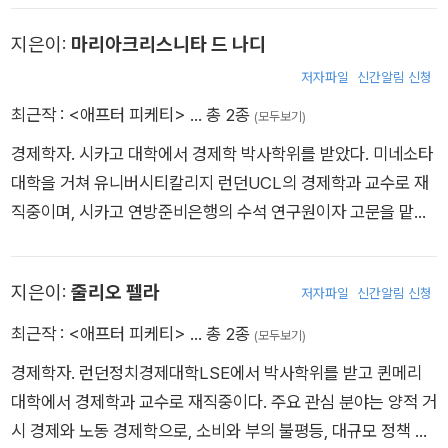
발도상국의 도시정책을 연구한다. 유엔 해비타트, 국제개발부, 유
지은이:
마리아크리스니타 드 나디
엔 청소년부 및 다수의 비정부기구에서 고문으로 활동 중이다.
저자파일
신간알림 신청
최근작 :
<애프터 피케티>
… 총 2종
(모두보기)
경제학자. 시카고 대학에서 경제학 박사학위를 받았다. 미네소타
대학을 거쳐 유니버시티칼리지 런던UCL의 경제학과 교수로 재
직중이며, 시카고 연방준비은행의 수석 연구원이자 고문을 맡고
있다. 저축, 부와 불평등, 사회보장, 기업가 정신 및 세금을 중점
적으로 연구한다.
지은이:
줄리오 펠라
저자파일
신간알림 신청
최근작 :
<애프터 피케티>
… 총 2종
(모두보기)
경제학자. 런던정치경제대학LSE에서 박사학위를 받고 퀸메리
대학에서 경제학과 교수로 재직중이다. 주요 관심 분야는 양적 거
시 경제와 노동 경제학으로, 소비와 부의 불평등, 대규모 정책 개