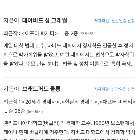
한다. 힐러리 클린턴의 전환프로젝트의 수석 경제학자로 활약하
며 《폴리티코Politico》가 선정한 ‘미국 정치를 변화시키는 사상
지은이:
데이비드 싱 그레월
저자파일
신간알림 신청
가 및 행동가’ 중 2위에 올랐다.
최근작 :
<애프터 피케티>
… 총 2종
(모두보기)
예일 대학 법대 교수. 하버드 대학에서 경제학을 전공한 후 정치
학으로 박사학위를 받았고, 예일 대학에서는 법학으로 박사학위
를 받았다. 주요 관심 분야는 법률 및 정치 이론으로, 특히 국제무
역법, 지적 재산권법과 생명공학, 법률 및 경제 분야를 연구한다.
하버드 대학 사회과학 분야의 엘리엇Eliot 연구원이며 바이오브
지은이:
브래드퍼드 들롱
저자파일
신간알림 신청
릭스 재단 이사회 일원이다.
최근작 :
<20세기 경제사>
,
<현실의 경제학>
,
<애프터 피케티>
… 총 25종
(모두보기)
캘리포니아 대학교(버클리)의 경제학 교수. 1960년 보스턴에서
태어나 현재 버클리에 거주한다. 하버드 대학교에서 경제학 박사