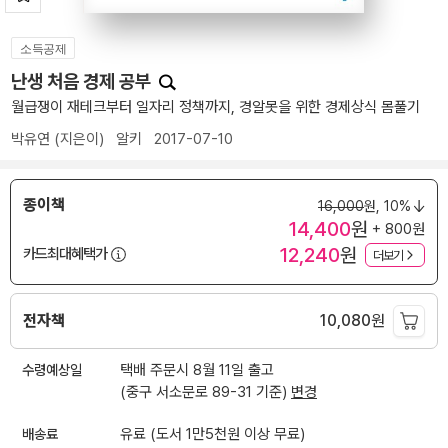
소득공제
난생 처음 경제 공부
월급쟁이 재테크부터 일자리 정책까지, 경알못을 위한 경제상식 몸풀기
박유연
(지은이)
알키
2017-07-10
종이책
16,000
원,
10%
14,400
원
+ 800원
12,240
원
카드최대혜택가
더보기
전자책
10,080
원
수령예상일
택배 주문시 8월 11일 출고
(중구 서소문로 89-31 기준)
변경
배송료
유료 (도서 1만5천원 이상 무료)