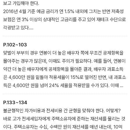
보고 가입해야 한다.
무엇보다 시시각각 휙휙 바뀌는 경제상황과 정책방향을 감안해, 지금
2016년 4월 기준 예금 금리가 연 1.5% 내외에 그치는 반면 저축성
당장 유효한 최신지식을 선별하는 데 공을 들였다. 또한, 중요한 경제
보험은 연 3% 이상의 상대적인 고금리를 주고 있어 재테크 수단으로
용어는 편히 공부할 수 있도록 부가설명을 달았고, 각종 통계자료와
각광받고 있다.
도표를 덧붙여 독자들이 한눈에 흐름을 이해할 수 있도록 했다.
그러나 사업비를 떼고 나면 이런 고금리가 무색해진다. 사업비는 그
비중이 상당하다. 생명보험협회 사업비 공시를 보면 155개 저축성
P.102~103
보험의 사업비는 납입 보험료의 5~19% 수준에 이른다.
맞벌이 부부의 경우 연봉이 더 높은 배우자 쪽에 무조건 공제항목을
대부분의 경우 저축성 보험은 사업비 때문에 아무리 높은 이자율이
몰아주는 경우가 많은데, 이때도 주의가 필요하다. 예를 들어, 연봉이
설정된다 하더라도 원금 회수를 하는 데 오랜 기간이 걸린다. 그럼에
약간 더 높은 배우자에게 공제항목을 몰아준 결과, 배우자 과표소득
도 보험을 판매해 돈 버는 보험사들은 오로지 높은 금리만 강조한다.
은 4,600만 원을 밑돌아 적용세율이 15%로 떨어진 반면, 내 과표소
여기에 은행들도 보험 판매를 대리하면서 예·적금보다 저축성 보험을
득은 4,600만 원을 넘어 24% 세율을 적용받을 수가 있다. 이때 일
먼저 권하는 경우가 많다. 판매수수료 수입을 올릴 수 있기 때문이다.
부 소득공제항목을 내게 돌리면, 세금감면액을 해당 항목의 15%에
결국 피해를 보는 쪽은 소비자다. 속은 채로 가입했다가 나중에 돈을
서 24%로 늘릴 수 있다.
P.133~134
돌려받을 때가 돼서야 사업비의 존재를 알게 되는 일이 부지기수다.
2장_ 혼돈의 재테크/pp.102-103
불균형적인 자가비용과 전세비용 간 균형을 맞춰야 한다. 어떻게?
2장_ 혼돈의 재테크/pp.64-65
바로 고가 전세세입자에게 주택소유자에 준하는 재산세를 물리는 것
이다. 주택소유자는 수십, 수백만 원의 재산세를 매년 내는데, 10억