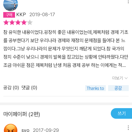
설명하면서 은행이 어떻게 우리를 속이며 이익을 취하고 있는지, 유
메뉴
가가 내려가도 왜 석유 관련제품의 가격은 떨어지지 않는 것인지, 우
KKP
2019-08-17
리나라 실업률이 OECD 국가 가운데 무척 낮은 것으로 나오는데 실
질실업자가 이토록 많은 이유는 무엇인지, 저출산ㆍ고령화 문제가 불
참 유익한 내용이었다.굉장히 좋은 내용이었는데,제목처럼 경제 기초
러오는 각종 경제 난맥에는 어떤 것이 있는지 등 숨겨진 꼼수와 진실
를 공부한다기 보단 우리나라 경제와 재정의 문제점을 들여다 본 느
을 날카롭게 파헤친다. 경제기사를 읽을 때면 외계어를 보는 듯해 현
낌이다.그냥 우리나라의 문제가 무엇인지 깨닫게 되었다.참 국가의
기증 나는 경알못(경제를 알지 못하는 사람), 직장생활을 이제 막 시
정치 수준이 낮으니 경제의 발목을 잡고있는 상황에 안타까웠다.다만
작한 사회초년생, 돈 좀 굴려보고 싶은 재테크 왕초보, 입사시험을 앞
조금 아쉬운 점은 제목처럼 난생 처음 경제 공부 하는 이에게는 적합
둔 취업준비생 그리고 대한민국에서 경제생활을 하는 사람이라면 누
하지 않을것 같다는 점이다.
구나 반드시 읽어봐야 할 책이다.
더보기
공감 (
0
)
댓글 (0)
쓰기
마이페이퍼 (2편)
syo
2017-09-29
메뉴