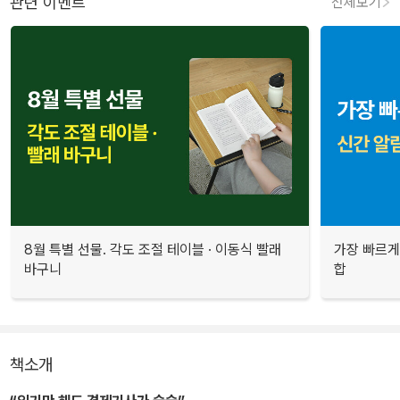
관련 이벤트
전체보기
8월 특별 선물. 각도 조절 테이블 · 이동식 빨래
가장 빠르게
바구니
합
책소개