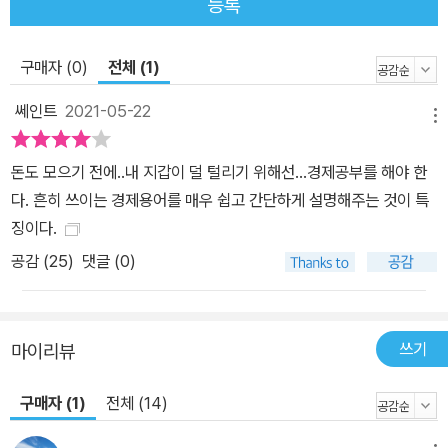
등록
년 차 경제전문기자가 아니면 캐치하기 어려운 부분이다. 낡은 경제
이론 대신 실제 현실을 움직이는 경제원리에 집중하자는 취지답게,
이 책에 담긴 경제상식들은 지금 바로 우리의 생활을 좌우하는 것들
구매자 (0)
전체 (1)
이다. 최신 지식을 담은 만큼 LTV, DTI, 핀테크 등 들어보긴 했지만
쎄인트
2021-05-22
그 뜻은 잘 모르는 용어들, 테이퍼링, 기한이익, 일몰 등 난생 처음 보
메뉴
는 생경한 용어들도 많이 등장하는 편이어서, 용어설명은 따로 박스
돈도 모으기 전에..내 지갑이 덜 털리기 위해선...경제공부를 해야 한
를 만들어 친절하게 덧붙였다. 또한 책 내용은 금융, 부동산, 보험 등
다. 흔히 쓰이는 경제용어를 매우 쉽고 간단하게 설명해주는 것이 특
재테크 기본정보를 비롯해 연봉과 세금 문제 등 우리 생활과 맞닿아
징이다.
있는 것부터 경제성장과 복지ㆍ포퓰리즘 이슈 등 다소 거시적인 것까
공감 (
25
)
댓글 (0)
지 방대한 분야를 총망라한다. 몇 번의 정권을 거치는 동안, 우리는 경
제/사회 문제가 더는 나와 먼 이야기가 아닌 내 먹고사는 문제와 직결
되는 이야기란 사실을 깨달았다. 이에 이 책 한 권만 보아도, 지금 당
장 필요한 정보를 습득하는 물론 경제 전반을 이해할 수 있는 ‘관점’까
쓰기
마이리뷰
지 가질 수 있도록 치밀하게 구성했다. 이런 맥락에서 수박 겉핥기식
구매자 (1)
전체 (14)
으로 경제상식을 나열하는 것이 아니라, 현상 이면에 가려진 실체를
집요하게 파고들어 흥미롭게 이야기를 전개시키고 있다. 금융에 대해