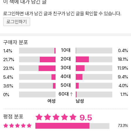
이 책에 내가 남긴 글
직 직전 3개월 평균 월급에 근속연수를 곱한 금액을 근로자에게 제공
하는 방식이다. DC형은 회사가 매년 근로자의 퇴직연금계좌로 한 달
로그인하면 내가 남긴 글과 친구가 남긴 글을 확인할 수 있습니다.
치 월급을 보내주면, 그것을 근로자 스스로 책임지고 운용하는 방식
로그인하기
이다. 그러므로 A씨는 정년퇴직 때까지는 DB형으로 운용했더라도
임금피크제가 적용된 이후부터는 DC형으로 운용했어야 했다. 만약
구매자 분포
A씨가 DB형과 DC형의 차이를 정확히 알고 있었더라면, 이런 일은
10대
0.4%
1.4%
벌어지지 않았을 것이다. 어디 그뿐인가. 연말정산에서 연봉이 더 높
20대
18.1%
21.7%
은 배우자 쪽으로 혜택을 몰았다가 오히려 손해를 본 사람, 은행직원
30대
11.9%
23.1%
말만 믿고 변동금리로 주택담보대출을 받았다가 이후에 금리가 올라
40대
더 큰 이자를 물어낸 사람, 멋모르고 신용카드 리볼빙 서비스를 신청
9.4%
5.4%
했다가 이월된 신용카드 결제액에 대해 고액의 연체이자를 낸 사람
50대
4.0%
3.6%
등 경제를 잘 몰라 당하는 사람이 한둘이 아니다. 흔히 경제는 어렵고
60대
1.1%
0%
여성
남성
재미없는 것으로 여기기 쉽지만, 사실 우리가 먹고 마시고 살아가는
모든 생활이 경제와 무관치 않다. 그런데도 경제 공부를 제대로 하지
9.5
평점 분포
않은 채 사회생활을 시작하는 사람이 너무도 많다. 문제는 경제를 잘
모르는 것이 단지 불편을 초래하는 정도에 그친다거나, 약간 손해를
73.3%