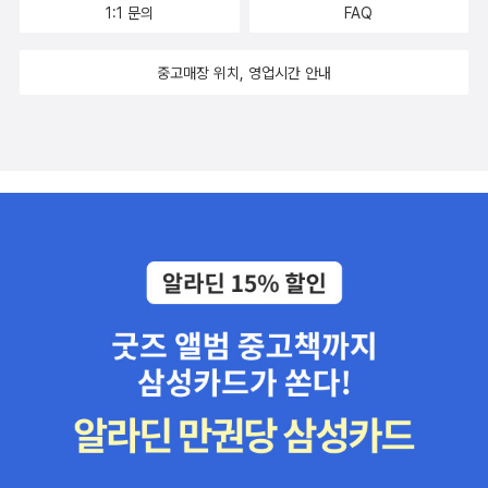
버킷 리스트 여덟 번째 항목이 탄생하였습니다. <내장산 마르크스 축
1:1 문의
FAQ
혜택을 입는 보편적 복지의 초첨은 미래에 맞춰져야 한다. 미래세대
제> 개최.4syo는 포기를 모른다. 버킷 리스트는 추가가 느려서 그렇
에게 균등한 교육기회를 제공하는 정책도 그중 하나다. 그래야 저출
지, 한 번 올라가면 결코 그냥 슬쩍 내려오지는 않는다. syo가 하고자
중고매장 위치, 영업시간 안내
산, 고령화 문제를 조금이라도 해소할 수 있다. 5. 부자에게 세금을 더
마음 먹은 것들 중, 하지 못한 것은 없다. 그저 '아직' 하지 못한 것만
걷어라 - 증세와 비과세ㆍ감면증세없는 복지는 불가능하다는게 복지
수두룩할 뿐. 뭐, 저거 죽기 전까지만 하면 되는 거 아닙니까? 죽기 전
논쟁의 대체적인 결론이다.6. 10대 재벌이 전체 기업매출의 절반이라
에 다 할 거예요. 동전 모아서 테헤란 로에 빌딩도 올리고, 유시민 선
니-양극화와 경제민주화경제민주화의 가장 중요한 가치는 약자의 자
생님이랑 건대 시민호프 가서 헌팅도 할 거고, 애기 멍멍이 300마리
생력 강화에 있다. 정부는 일감 몰아주기 같은 갑의 횡포를 방지하는
데리고 풀밭에서 개처럼 뒹굴고 뛰어 놀기도 다 할 거라구요. 급할 거
정책을 마련하는 등, 강자가 약자를 희생시켜 부당이익을 취하는 것
없잖아요, 당장 내일 죽을 것도 아니고.그러나 아무리 syo가 정신나
을 제도적으로 막아야 한다. 대기업은 변화된 사회현실과 국민요구에
간 놈이지만, 솔직히 1번은 어렵겠다 싶다. 최경환이 말아먹기 전이었
부응해 과거의 잘못된 행위를 반성하고 진정성 있는 변화를 보일 필
다지만, 정말 철이 없었다. 사실 어느 땅값 싼 시골 나대지에 2층짜리
요가 있다.여기까지 읽고나니, 평소 신문기사를 읽다가 이해가 안가
가건물 하나 올리고, 집 앞 공로에 '테헤란 로'라고 나무 팻말 하나 박
는 부분들이 조금 해결되는 기분이 들었다. 그래서 저자 약력을 들춰
아 놓는 얍삽이를 생각 중이다...... 5 연휴라, 도서관이 주욱 쉰다. sy
보았더니 《경제기사, 이보다 쉬울 수 없다》라는 책을 썼던 기자다. 책
o도 주우욱 쉰다. 명절 당일 친척집 방문 이외에 스케쥴이 전혀 없다.
을 읽다보면 우연한 기회에 좋은 책을 만나는 경우가 있다. 읽을 책이
놀면 뭐하겠노, 책이나 봐야지. 하여 연휴 독서 목록을 만들어 어거지
너무 없어서 집사람 책상에서 아무 책이나 들고 출근하다 유레카를
로 스무 권을 꽉꽉 채워 빌려왔다. 내가 가진 책도 몇 권 넣었다. 연휴
외쳤던 신경숙의 <엄마를 부탁해>가 그랬다. 신경숙만큼의 감동적인