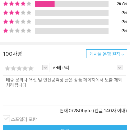
보는 데서 끝나지 않는다는 사실이다. 경제를 모르면 당한다. 이것이
26.7%
지금의 냉정한 현실이다. 너도 나도 가릴 것 없이 지금 당장 경제 공부
0%
를 시작해야 하는 이유다. 재테크 기본기부터 경제지표 읽는 법까지
0%
경(제를) 알(지) 못(하는 사람)을 위한 최소한의 경제지식 시중에는
0%
이미 경제서가 차고 넘친다. 하지만 《난생 처음 경제 공부》는 몇 가지
점에서 다르다. 먼저 이 책은 각 꼭지 서두에 ‘교과서 경제원리’와 ‘실
제 경제현실’을 다음과 같이 한 줄로 정리해 대비시켜준다. ㆍ교과서
100자평
게시물 운영 원칙
경제원리 : 기업은 생산비를 반영해 가격을 결정한다. ㆍ실제 경제현
카테고리
실: 생산비가 내려갈 때는 기업이 이를 이윤으로 흡수해 소비자가격
은 내려가지 않는다. ㆍ교과서 경제원리: 재산이 많을수록 재산세를
많이 낸다. ㆍ실제 경제현실: 임대 형태로 재산을 보유하면 세금을 거
의 내지 않는다. ㆍ교과서 경제원리: 기업은 부족한 자금을 대출받아
투자활동을 한다. ㆍ실제 경제현실: 돈이 남아돌아도 투자하지 않고
저축의 주체로 변신하는 기업이 늘고 있다. 경제는 과학기술만큼이나
현재
0
/280byte (한글 140자 이내)
빠르게 변화하고 있는데 경제이론은 이를 따라가지 못하는 상황을 한
스포일러 포함
눈에 보여주는 장치로, 우리나라 경제의 심장부를 두루 취재해온 13