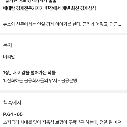
“읽기만 해도 경제기사가 술술”
베테랑 경제전문기자가 현장에서 캐낸 최신 경제상식
뉴스와 신문에서는 연일 경제 이야기를 한다. 금리가 어떻고, 연금이
어떻고, 복지정책이 어떻고…. 그러나 이 이야기를 100% 찰떡같이
알아듣는 사람은 많지 않다. 학창시절 경제 공부를 제대로 해본 사람
목차
도 드물뿐더러, 설령 대학에서 경제학을 전공했더라도 교과서 속 박
제된 경제이론과 급변하는 현실경제는 서로 너무나 다르기 때문.
머리말
여기, 10여 년간 우리나라 경제의 심장부를 돌며 취재경험을 쌓아온
1장_ 내 지갑을 털어가는 적들
베테랑경제전문기자가 바로 지금 우리에게 유효한 알짜 경제상식만
1. 진화하는 금융회사들의 낚시 - 금융문맹
을 고르고 골라 한 권의 책으로 엮었다. 재테크의 기본 중 기본인 금융
ㆍ부동산 관련 정보는 물론, 유리지갑이 서글픈 월급쟁이들을 위한
책속에서
연봉과 세금 문제, 문재인정부의 최대 관심사인 실업률과 일자리 정
책 그리고 앞이 보이지 않는 한국경제의 현재와 미래 모습까지, 딱 한
P.64~65
권으로 경제상식 전반을 마스터할 수 있도록 꼼꼼하게 구성했다.
초저금리 시대를 맞아 저축성 보험이 주목받곤 하는데, 정말 잘 따져