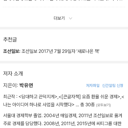
4장_ 일자리 잡기가 하늘의 별 따기/p.179
찌수준으로, 우리나라 1인당 소득순위가 OECD국가 중 22위인 것과
비교하면 훨씬 낮은 것이다.
더보기
당시 OECD는 소득격차가 커 구성원 사이에 박탈감이 형성돼 있거
나, 사회 전체적으로 경쟁압력이 지나치게 높은 나라들의 삶의 질이
낮다고 밝혔다. 한국이 여기에 해당한다. 한국은 또 집단 간 포용력 같
추천글
은 신뢰부문에서 낮은 평가를 받았다. 당시 OECD는 “한국은 체코,
조선일보:
조선일보 2017년 7월 29일자 '새로나온 책'
에스토니아 등과 함께 사회구성원 사이의 신뢰가 매우 낮은 군에 속
해 있다”며 “신뢰 등 사회적 자본을 좀 더 탄탄히 구축할 필요가 있
다”고 지적했다.
저자 소개
5장_ 식어버린 한국경제/pp.244-245
지은이:
박유연
저자파일
신간알림 신청
최근작 :
<담대하고 끈덕지게>
,
<[큰글자책] 요즘 환율 쉬운 경제>
,
<
나는 아이디어 하나로 사업을 시작했다>
… 총 30종
(모두보기)
서울대 경제학부 졸업. 2004년 매일경제, 2011년 조선일보로 옮겨
주로 경제를 담당했다. 2008년, 2011년, 2015년에 씨티그룹 대한