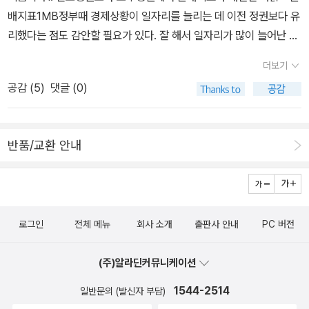
범으로 적발되었다. syo는 분개하여, 저 프로필 사진과 같은 얼굴을
배지표1MB정부때 경제상황이 일자리를 늘리는 데 이전 정권보다 유
하고서는, 그 하이에나-절도범-룸메이트에게 콩밥 먹기 싫으면 그간
리했다는 점도 감안할 필요가 있다. 잘 해서 일자리가 많이 늘어난 게
야금야금 해쳐먹은 액수에 시중금리를 붙인 다음, 죄다 동전으로 바
아니란 것이다. 결국 일자리 문제의 본질을 건드리지 못하고 재정을
꿔 버킷에 집어 넣으라고 권고하였다. 변태 같은 놈아, 그냥 액수만 맞
더보기
투입해 손쉽게 일자리 늘리는 데 집중한 것이 의외로 분배지표 개선
춰 주면 되지 왜 꼭 동전으로 가져 오라는 것이냐, 따져 묻는 하이에
공감 (
5
)
댓글 (0)
에 기여한 것으로 보인다. 2. 재분배 전엔 OECD 1위, 재분배 후엔 O
나-절도범-그러나콩밥사절-적반하장-룸메이트에게 syo가 대답했
ECD 17위 - 분배지표2우리나라의 재분배 기능이 상대적으로 미약
다. 동전 모아서 테헤란로에 빌딩 올릴 거다, 이 잡놈아. 버킷 리스트
하다는 의미다. OECD 국가들은 고소득층에게 많은 세금을 거둔 뒤
가 탄생하는 순간이었다.3가을이 왔다. 가을은 단풍의 계절, 붉은 계
반품/교환 안내
저소득층에게 많이 나눠주어 세후소득 지니계수가 크게 양호해지는
절이다. syo는 사상도 빨갛고, 프사의 얼굴도 빨갛고, 서재 이름도 흰
데, 한국은 재분배정책이 덜 이뤄지면서 세후소득 지니계수가 덜 양
글씨에 빨간 바탕이고, 어딜 가나 맑덕(마르크스 덕후)을 자처하고 있
호해지는 상황인 것이다. 3. 연소득 1,911만 원이 중산층이라고? - 중
다. 그런 이유로(?) 어제는 세 종류의 마르크스 평전을 페이퍼에 올렸
산층정부는 2013년 기준 연소득 1,911만~5,732만 원 가구를 중산
는데, 세 권 다 표지가 아주 단풍마냥 빨갛다. 붉은 색을 좋아하는 서
로그인
전체 메뉴
회사 소개
출판사 안내
PC 버전
층으로 본다. 이 논리라면 연소득이 1,911만 원을 넘으면 중산층에 들
재 친구분들이 꽤 계셨고, 그 중 한분과 댓글로 대화하는 중에 syo
어간다. 그런데 이런 가구를 중산층이라 부를 수 있을까?4. 30년 뒤
왈, 가을은 빨간 단풍 마르크스의 계절, <내장산 마르크스 축제>가
(주)알라딘커뮤니케이션
한국의 미래는 그리스나 아르헨티나? - 복지와 포퓰리즘복지정책에
없어서 아쉽다. 그러자 그 분 대답하시길, <내장산 마르크스 축제>라
서 가장 중요한 판단기준은 지속 가능성이다. 복지를 늘리려면 그만
1544-2514
일반문의 (발신자 부담)
니, 그야말로 망삘이다. 뭐라고! 망삘이란 말입니까? 정말요?그렇게
큼 증세를 해서 감당할 수 있는 범위 안에 있도록 해야 한다. 누구나