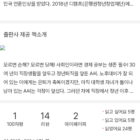
민국 언론인상을 받았다. 2018년 디캠프(은행권청년창업재단)에서
1년간 연수를 받은 것을 계기로 조선일보 사내 벤처에 도전했다. 지금
은 조선일보의 커머스 계열사 ‘비비드몰’의 대표를 맡고 있다. 문화관
광부 우수도서로 선정된 『지금 당장 세계경제 공부하라』를 비롯해
출판사 제공 책소개
『월급의 비밀(공저)』 『난생 처음 경제 공부』 『나는 오늘부터 경제기
사를 읽기로 했다』 『나는 아이디어 하나로 사업을 시작했다』 등의 저
서를 집필했다. 옮긴 책으로 『부자들의 냅킨 재테크』가 있다.
모르면 손해? 모르면 당해! 사회인이라면 경제 공부는 생존 필수! 30
여 년의 직장생활을 앞두고 정년퇴직을 앞둔 A씨. 노후대비가 잘 되
어 있는 이에게는 은퇴가 축복이겠지만, 아직 대학생 자녀가 둘이나
남아 있는 A씨는 걱정이 앞섰다. 그러던 차에 직장에서 정년 이후 연
봉을 조금씩 삭감하되 근무기간을 이어갈 수 있는 이른바 ‘임금피크
제’가 도입이 되었고, A씨는 다행히 그 수혜자가 됐다. 그러고 나서 몇
읽고 싶어요 5명
1
14
2
년 후, 마침내 진짜 은퇴를 결심하고 사표를 낸 A씨는 퇴직금 액수를
읽고 있어요 5명
100자평
리뷰
마이페이퍼
보고 깜짝 놀라지 않을 수 없었다. 퇴직금 액수가 예상치에 한참 못 미
읽었어요 24명
쳤던 것. 알고 보니 퇴직연금이 화근이었다. 퇴직연금 중 DB형은 퇴