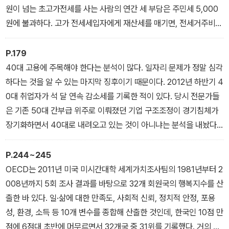
원이 넘는 초고가전세를 사는 사람의 연간 세 부담은 주민세 5,000
원에 불과하다. 고가 전세세입자에게 재산세를 매기면, 전세거주비용
과 자가거주비용 간 균형을 어느 정도 맞출 수 있다. 여기서 생기는 재
원은 서민, 중산층 주거 안정에 쓸 수 있다.
P.179
2장_ 혼돈의 재테크/pp.133-134
40대 고용에 주목해야 한다는 분석이 많다. 일자리 문제가 정말 심각
하다는 것을 알 수 있는 마지막 징후이기 때문이다. 2012년 하반기 4
0대 취업자가 석 달 연속 감소세를 기록한 적이 있다. 당시 전문가들
은 기존 50대 간부급 위주로 이뤄졌던 기업 구조조정이 경기침체가
장기화하면서 40대로 내려오고 있는 것이 아니냐는 분석을 내놨다.
40대 취업자 감소는 경제위기 때나 나타나는 이례적인 현상이다. 연
령별 취업자통계가 집계되기 시작한 2000년 이후 40대 취업자가
P.244~245
전년 대비 감소한 것은 글로벌 금융위기 때인 ‘2009년 3월~2010년
OECD는 2011년 미국 미시간대학 세계가치조사팀의 1981년부터 2
2월’과 유럽 재정위기 때인 2012년이 ‘유이’했다. 그리고 2015년 그
008년까지 5회 조사 결과를 바탕으로 32개 회원국의 행복지수를 산
현상이 재현됐다. 2015년 40대 취업자 수가 666만 8,000명으로,
출한 바 있다. 일·삶에 대한 만족도, 사회적 신뢰, 정치적 안정, 포용
2014년(668만 2,000명)보다 1만 4,000명 감소한 것. 2015년에
성, 환경, 소득 등 10개 변수를 종합해 산출한 것인데, 한국인 10점 만
는 세계경제에 큰 변수가 없었는데도 40대 취업자 수가 감소했다.
점에 6점대 초반에 머무르면서 32개국 중 31위를 기록했다. 거의 꼴