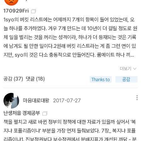
170929Fri
1syo의 버킷 리스트에는 어제까지 7개의 항목이 들어 있었는데, 오
늘 하나를 추가하였다. 겨우 7개 만드는 데 10년이 더 걸릴 정도로 원
체 일을 벌리는 것을 꺼리는 성격이라, 하나가 더 등재되는 것은 기록
에 남겨도 될 만한 일이다.2원래 버킷 리스트라는 게 좀 그런 면이 있
지만, syo의 것은 다소 충동적으로 만들어진다. 룸메이트 하나 끼고
자취하던 시절, 내 책상 위에는 그야말로 버킷이 하나 있었는데, 동전
더보기
을 던져넣는 곳이었다. 남자는 주머니에서 짤랑짤랑 동전 소리 내면
공감 (
37
)
댓글 (18)
서 다니는 거 아니라는 선친의 호랑말코 같은 교육의 효과였을까, sy
o는 100원짜리 물건을 사도 1000원을 내고 잔돈으로 돌아오는 90
0원은 버킷에 던져 놓는 반자본주의적인 소비 행태를 고수했다. 그러
마음대로대왕
2017-07-27
메뉴
나 어쩐지 동전이 모이는 속도가 예상보다 더뎠고, syo는 그 동전들
난생처음 경제공부
이 하이에나 같은 룸메이트의 밥이 되고 있음을 직감하였다. 심증만
책을 펼치고 새로 바뀐 정부의 정책에 대한 자료가 있을까 싶어서 '복
있을 뿐 물증이 없어 전전긍긍하던 어느 날, 잠깐 자리를 비운 사이에
지냐 포퓰리즘이냐' 부분을 가장 먼저 들춰보았다. 7장_ 복지냐 포퓰
그 하이에나-룸메이트가 동전을 한 움큼 집어나가려다 마침내 현행
리즘이냐1. 진보정권보다 보수정권에서 분배지표가 개선된 까닭 - 분