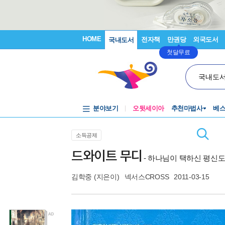
HOME
전자책
만권당
외국도서
국내도서
첫달무료
국내도
분야보기
오뒷세이아
추천마법사
베
소득공제
드와이트 무디
- 하나님이 택하신 평신
김학중
(지은이)
넥서스CROSS
2011-03-15