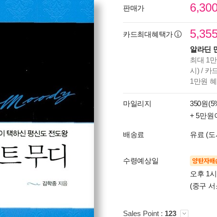
6,30
판매가
5,35
카드최대혜택가
알라딘 
최대 1만
시) / 
1만원 
마일리지
350원(5
+ 5만원
배송료
유료 (도
수령예상일
양탄자배
오후 1
(중구 서
Sales Point :
123