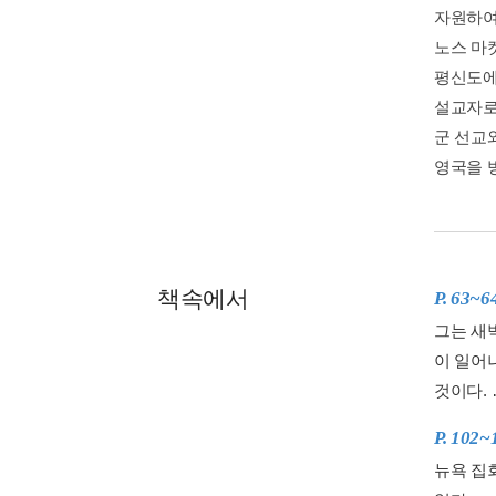
자원하여
노스 마
평신도에
설교자로
군 선교와
영국을 
책속에서
P. 63~6
그는 새
이 일어
것이다. 
P. 102~
뉴욕 집회