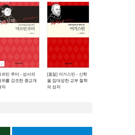
마르틴 루터
- 성서의
[품절] 어거스틴
- 신학
권위를 강조한 종교개
을 집대성한 교부 철학
혁자
의 성자