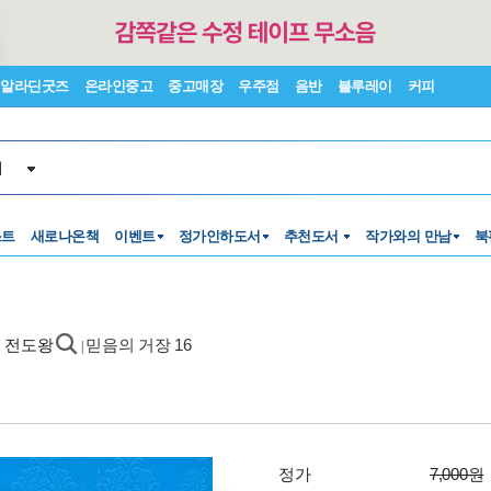
알라딘굿즈
온라인중고
중고매장
우주점
음반
블루레이
커피
서
스트
새로나온책
이벤트
정가인하도서
추천도서
작가와의 만남
북
도 전도왕
믿음의 거장 16
|
정가
7,000원