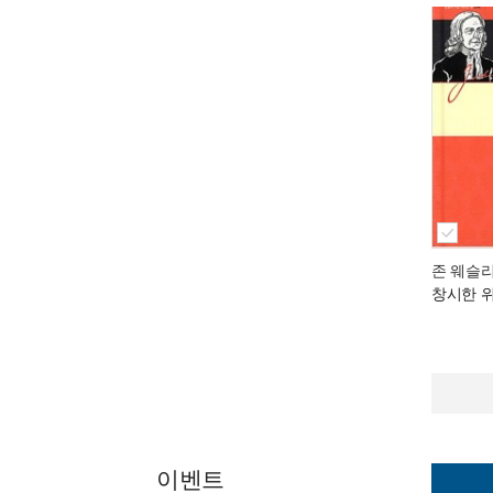
존 웨슬
창시한 
이벤트