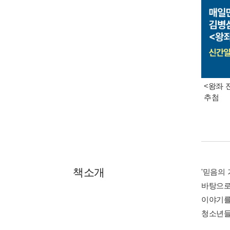
<왕좌 
추첨
책소개
'믿음의
바탕으로
이야기를
청소년들