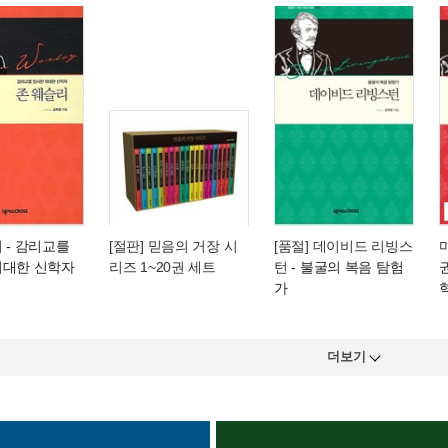
리
- 감리교를
[절판] 믿음의 거장 시
[품절] 데이비드 리빙스
위대한 신학자
리즈 1~20권 세트
턴
- 불굴의 복음 탐험
가
더보기