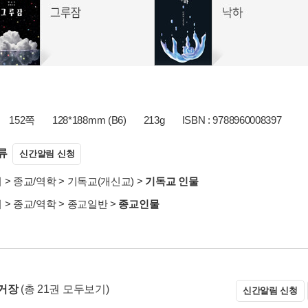
152쪽
128*188mm (B6)
213g
ISBN : 9788960008397
류
신간알림 신청
서
>
종교/역학
>
기독교(개신교)
>
기독교 인물
서
>
종교/역학
>
종교일반
>
종교인물
거장
(총 21권 모두보기)
신간알림 신청