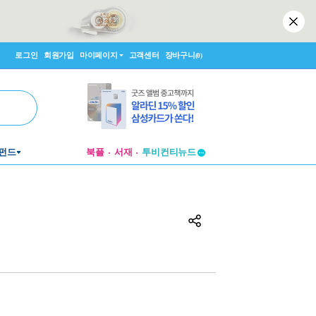
로그인
회원가입
마이페이지
고객센터
장바구니
(0)
투비컨티뉴드
펀드
북플
서재
창작플랫폼
투비컨티뉴드