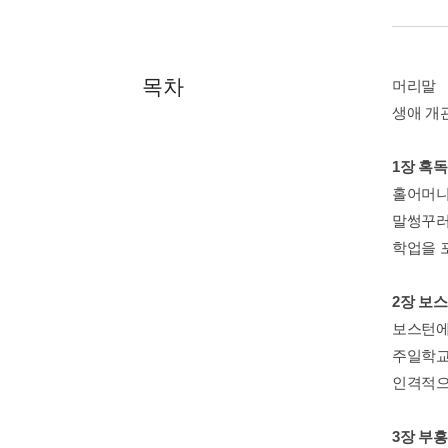
목차
머리말
생애 개
1장 혹
홀어머니
말썽꾸러
학업을 
2장 보
보스턴에
주일학교
인격적으
3장 부