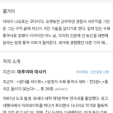
그 이후 그는 넘어져도 울지 않는 아이가 되었다.
줄거리
울면서 도움을 요청해도 그 목소리는 누구에게도 가 닿지 않는다. 그
저 참을 수밖에 없다. 그리고 일어서서 스스로 걸을 수밖에 없다.P111
아라이 나오토는 코다이다. 오랫동안 근무하던 경찰서 사무직을 그만
~112
둔 그는 구직 끝에 자신이 가진 기술을 살리기로 한다. 실력 있는 수화
통역사로 호평이 이어지던 어느 날, 피의자 신분에 선 농인을 대변해
달라는 법정 통역 의뢰가 들어온다. 과거에 경험했던 아픈 기억 때문
에 무거운 마음을 안은 채로 아라이가 의뢰받은 일을 수행한 지 얼마
지나지 않아, ‘펠로십’이라는 비영리 단체의 젊은 여성 대표가 그에게
저자 소개
접근한다. 그리고 이 만남을 계기로 한 농아시설에서 17년의 간격을
두고 벌어진 두 사건이 교차하기 시작하는데…….
지은이:
마루야마 마사키
저자파일
신간알림 신청
최근작 :
<원더풀 라이프>
,
<법정의 수화 통역사 세트 - 전3권>
,
<통
곡은 들리지 않는다>
… 총 36종
(모두보기)
1961년 도쿄 출생. 와세다 대학 제1문학부 연극과를 졸업했다. 광고
대행사에서 아르바이트를 하다가 프리랜서 시나리오 작가로 활동하
며 기업 광고 비디오, 영화, TV 드라마, 다큐멘터리, 무대 등의 각본