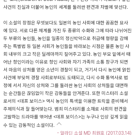
사건의 진실과 더불어 농인의 세계를 둘러싼 편견과 차별에 맞선다.
이 소설의 장점은 무엇보다도 일본의 농인 사회에 대한 꼼꼼한 묘사
에 있다. 서로 다른 체계를 가진 두 종류의 수화와 그에 따라 나뉘어진
두 부류의 농인들, 농인을 일종의 정신박약으로 취급해 형량을 감해
주는 특별법 등 일본 사회가 농인들을 바라보는 시점은 물론 농인 사
회 내부의 크고 작은 딜레마까지 짚어주고 있다. 농인 부모 밑에서 태
어난 청인이라는 이유로 청인 사회와 자기 가족의 소통 창구가 되면
서 마음의 상처를 얻은 소년이 경찰이 되고, 거기서 다시 농인에 얽힌
사건에 부딪혀 경찰 사회로부터도 도태되고, 다시 수화 통역사로 법
정에 서서 자신의 상처와 그를 둘러싼 농인 사회의 상처들을 대면하
는 순간들은 끊임없이 작은 감동들을 안겨준다. 또한 미스터리 소설
로서의 <데프 보이스> 역시 농인의 특색을 이용한 트릭을 준비해서
주제의식과 잘 들어맞는다. 범죄 미스터리를 소재로 사회의 편견을
고발하는 드라마를 엮어낸 <데프 보이스>는 누구나 인상 깊게 읽을
수 있는 감동적인 소설이다.
- 알라딘 소설 MD 최원호 (2017.03.14)