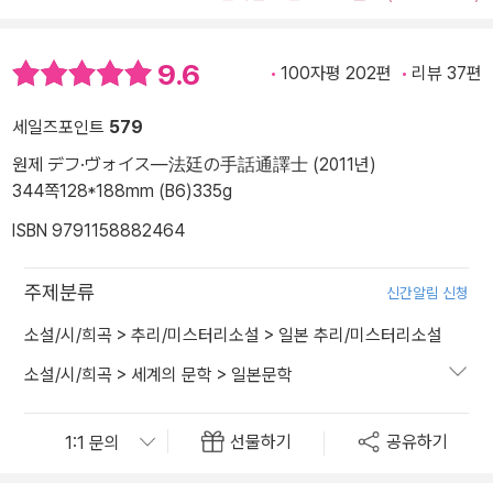
9.6
100자평 202편
리뷰 37편
세일즈포인트
579
원제 デフ·ヴォイス―法廷の手話通譯士 (2011년)
344쪽
128*188mm (B6)
335g
ISBN 9791158882464
주제분류
신간알림 신청
소설/시/희곡
>
추리/미스터리소설
>
일본 추리/미스터리소설
소설/시/희곡
>
세계의 문학
>
일본문학
선물하기
공유하기