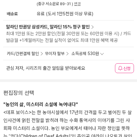
(중구 서소문로 89-31 )
변경
배송료
유료 (도서 1만5천원 이상 무료)
알라딘 만권당 삼성카드, 알라딘 15% 청구 할인
최대 1만원 또는 2만원 할인(전월 30만원 또는 60만원 이용 시) / 카드
발급월 +1개월까지는 전월 실적이 없어도 최대 1만원 혜택 제공
카드/간편결제 할인
무이자 할부
소득공제 530원
관심 저자, 시리즈의 출간 알림을 받아보세요
신청
편집장의 선택
"농인의 삶, 미스터리 소설에 녹여내다"
<데프 보이스>는 한 농아시설에서 17년의 간격을 두고 벌어진 두 살
인사건에 얽힌 전말을 밝히려 하는 수화 통역사의 이야기를 그린 사
회파 미스터리 소설이다. 농인 부모에게서 태어나 자란 청인을 뜻하
는 '코다(Children of Deaf Adults)'인 주인공 아라이 나오토가 살인