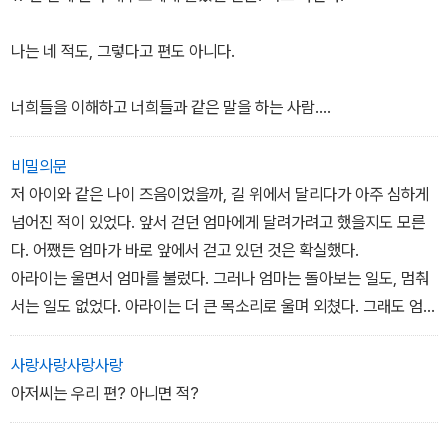
통역사로 호평이 이어지던 어느 날, 피의자 신분에 선 농인을 대변해
달라는 법정 통역 의뢰가 들어온다.
나는 네 적도, 그렇다고 편도 아니다.
과거에 경험했던 아픈 기억 때문에 무거운 마음을 안은 채로 아라이
너희들을 이해하고 너희들과 같은 말을 하는 사람.
가 의뢰받은 일을 수행한 지 얼마 지나지 않아, '펠로십'이라는 비영리
단체의 젊은 여성 대표가 그에게 접근한다. 그리고 이 만남을 계기로
들리지 않는 부모에게서 태어난 들리는 아이.
비밀의문
한 농아시설에서 17년의 간격을 두고 벌어진 두 사건이 교차하기 시
저 아이와 같은 나이 즈음이었을까, 길 위에서 달리다가 아주 심하게
작하는데….
아라이 나오토는 코다이다.
넘어진 적이 있었다. 앞서 걷던 엄마에게 달려가려고 했을지도 모른
다. 어쨌든 엄마가 바로 앞에서 걷고 있던 것은 확실했다.
아라이는 울면서 엄마를 불렀다. 그러나 엄마는 돌아보는 일도, 멈춰
서는 일도 없었다. 아라이는 더 큰 목소리로 울며 외쳤다. 그래도 엄마
는 알아차리지 못하고 걸어갈 뿐이었다.
아아, 엄마는 듣지 못하지.
사랑사랑사랑사랑
멀어져 가는 뒷모습을 바라보면서 아라이는 그 사실을 뼈저리게 느꼈
아저씨는 우리 편? 아니면 적?
다. 동시에 배우기도 했다. 넘어져서 울어도 아무도 도와주지 않는다
는 것을.