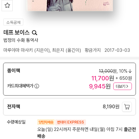
소득공제
데프 보이스
법정의 수화 통역사
마루야마 마사키
(지은이),
최은지
(옮긴이)
황금가지
2017-03-03
종이책
13,000
원,
10%
11,700
원
+ 650원
9,945
원
카드최대혜택가
더보기
전자책
8,190
원
수령예상일
양탄자배송
썬데이 EXPRESS
오늘(일) 22시까지 주문하면 내일(월) 아침 7시
출근전
배송