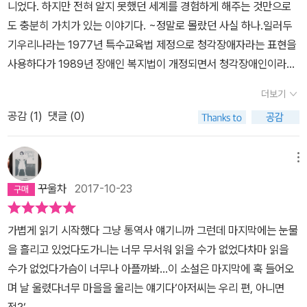
니었다. 하지만 전혀 알지 못했던 세계를 경험하게 해주는 것만으로
도 충분히 가치가 있는 이야기다. ~정말로 몰랐던 사실 하나.일러두
기우리나라는 1977년 특수교육법 제정으로 청각장애자라는 표현을
사용하다가 1989년 장애인 복지법이 개정되면서 청각장애인이라는
용어를 일반적으로 사용하게 되었다. 그러나 실제로 수화를 사용하는
더보기
문화에서는 장애라는 인식이 강하게 나타나는 청각장애인이라는 표
공감 (
1
)
댓글 (0)
현보다는 농인(농아인)이라는 표현을 선호하기 때문에~ 예전에 장
애인을 장애우라 불러야 한다는 주장이 있었다. 하지만 실제 장애인
들은 장애우라 불리는 것을 좋아하지 않는다고 들었다. 결국은 뒤에
메뉴
붙은 人이나 友에 방점을 찍어야 하는 것이 아니라 장애라는 단어에
꾸울차
2017-10-23
의미를 부여해야했나 보다. 뒤에 해설을 쓴 이길보라 씨의 <반짝이는
박수소리>라는 다큐멘터리가 있다고 해서 찾아보니 네이버에서 1,0
가볍게 읽기 시작했다 그냥 통역사 얘기니까 그런데 마지막에는 눈물
00원 하더라. 관심 있는 분은 보시길... 저 아이와 같은 나이 즈음이었
을 흘리고 있었다도가니는 너무 무서워 읽을 수가 없었다차마 읽을
을까, 길 위에서 달리다가 아주 심하게 넘어진 적이 있었다. 앞서 걷던
수가 없었다가슴이 너무나 아플까봐...이 소설은 마지막에 훅 들어오
엄마에게 달려가려고 했을지도 모른다. 어쨌든 엄마가 바로 앞에서
며 날 울렸다너무 마을을 울리는 얘기다‘아저씨는 우리 편, 아니면
걷고 있던 것은 확실했다. 아라이는 울면서 엄마를 불렀다. 그러나 엄
적?‘