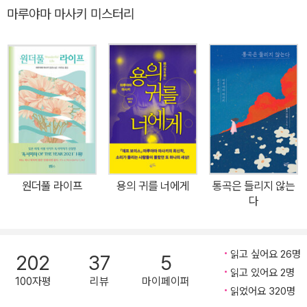
건에 얽힌 전말을 밝히려 하는 수화 통역사의 이야기를 그린 사회파
마루야마 마사키 미스터리
미스터리 『데프 보이스 - 법정의 수화 통역사』가 황금가지에서 출간
되었다. 촘촘하고 탄탄한 플롯을 바탕으로 청각장애의 세계를 세밀하
게 포착한 이 소설은 400여 편의 응모작이 쏟아진 제18회 마쓰모토
세이초 상에서 치열한 경쟁을 뚫고 단 4편에 불과한 최종 후보작에
선정되었고, 출간 후 ‘코다’를 비롯하여 대중에게 낯선 농문화(聾文
化)에 대한 시야를 트이게 했다는 호평을 받으며 독자들의 입소문을
탔다. 코다(CODA)란 ‘Children of Deaf Adults’의 줄임말로 농인
부모에게서 태어나 자란 청인 아이를 일컫는다. 코다인 수화 통역사
주인공의 시각에서 담담하게 풀려 나가는 이야기는 청각장애를 안고
원더풀 라이프
용의 귀를 너에게
통곡은 들리지 않는
살아가는 사람들의 현실을 세세하게 보여 주며 깊은 시사점과 진한
다
감동을 선사한다. 농인 부모 밑에서 자란 청인, 코다(CODA) 침묵의
세계에 사는 사람들의 목소리를 전하다 모종의 사건으로 쫓기듯이 직
장을 그만두고 결혼생활에도 실패한 아라이 나오토는 구직 활동을 하
읽고 싶어요 26명
202
37
5
면서 실리적인 이유로 수화 통역 자격증을 취득한다. 태어나면서부터
읽고 있어요 2명
100자평
리뷰
마이페이퍼
수화를 또 하나의 모어로서 자연스럽게 체득한 ‘코다’인 그에게는 너
읽었어요 320명