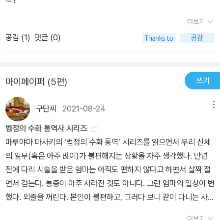
마는 돌아보는 일도, 멈춰 서는 일도 없었다. 아라이는 더 큰 목소리로
울며 외쳤다. 그래도 엄마는 알아차리지 못하고 걸어갈 뿐이었다. 아
더보기
아, 엄마는 듣지 못하지. 멀어져 가는 뒷모습을 바라보면서 아라이는
공감 (
1
)
댓글 (0)
그 사실을 뼈저리게 느꼈다. 동시에 배우기도 했다. 넘어져서 울어도
아무도 도와주지 않는다는 것을. 그 이후 그는 넘어져도 울지 않는 아
이가 되었다. 울면서 도움을 요청해도 그 목소리는 누구에게도 가 닿
쓰기
마이페이퍼 (5편)
지 않는다. 그저 참을 수밖에 없다. 그리고 일어서서 스스로 걸을 수밖
에 없다.P111~112
구단씨
2021-08-24
메뉴
법정의 수화 통역사 시리즈
마루야마 마사키의 ‘법정의 수화 통역’ 시리즈를 읽으면서 우리 신체
의 일부(혹은 아주 많이)가 불편해지는 상황을 자주 생각했다. 반년
전에 다리 시술을 받은 엄마는 아직도 편하지 않다고 하면서 살짝 절
면서 걷는다. 통증이 아주 사라진 것도 아니다. 그런 엄마의 일상이 변
했다. 외출을 꺼린다. 본인이 불편하고, 그러다 보니 같이 다니는 사람
이 자기를 챙기느라 불편해질 것을 느껴서 웬만한 일에는 잘 나가지
더보기