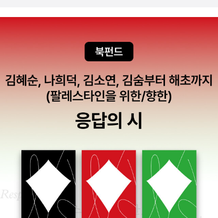
간에 좀 더 절제하고 좀 더 기도하고 좀 더... 라는 건 생각뿐. 아, 미칠
석한다. 수화가 다 똑같은 거로 여겼는데, 수화도 소리를 내 하는 말처
인 자리나 문서에서는 ‘들리지 않는 사람’을 지칭하는 ‘청각장애인’이
고. 그러고도 모자라 비어있는 방의 바닥에는 책탑이 하나 둘 생기더
지경이다. 사순이 사순같지 않아.
럼 거친 언어가 있다는 걸 알았다. 피의자에게 같은 방식으로 대화를
라는 표현을 사용하기 시작했다. 이전에는 ‘농아인’이라는 말을 사용
니 이젠 발 디딜틈없이 책탑이 생겨버렸다. 더이상은 책을 폐지로만
시도하는 나오토의 역할이 이 사건에서 어떤 작용을 하는지 지켜보는
했다. 들리는 사람을 지칭할 때는 ‘비장애인’ 혹은 ‘건청인’이라는 표
만들어버릴 것 같아 슬금슬금 정리를 하는 중인데 도무지. 대책이 안
재미가 있다.미와는 같은 반 친구 에이치가 등교하지 않는 일을 알게
현을 쓰는 경우가 많았다.이에 대해 들리지 않는 사람들은 스스로를
생긴다. 이걸 어찌해야 하나. 우연히 건축가에
되고 나오토에게 도움을 청한다. 에이치는 점점 말을 하지 않게 되고,
농아인에서 ‘아=말하지 못하는 것을 의미’를 뺀 것은 자신들은 들리
관한 에세이를 읽은 후 건축에 관심이 생겼다. 나는 옛사람이라 학교
‘자기 방’에서 나오지 않게 되었다. 어린 소년에게 무슨 일이 있었던
지 않지만 말할 수 있다는 의지를 표명한 것이다. 그리고 그 반대는
수업시간에 내가 살 집을 어떻게 만들 것인가에 대한 도면그리기도
것일까. 동시에 이 이야기는 어린아이의 말이 얼마나 신뢰성을 가지
‘건청인’이라고 하지 않고 ‘청인’이라고 말한다. 단순히 ‘들리는 사
했었던 것으로 기억하는데 그때만해도 그냥 넓은 거실과 더 넓은 마
며 법정 증거가 될 수 있는지 되물으면서, 정신적 질환을 앓는 아이가
람’이라는 의미이다. 예전에는 농아인이라고 표현했다. 농아인 또는
당에 방 하나 있으면 좋겠다,는 단순한 생각뿐이었는데. 건축이라는
하는 말의 깊이를 생각한다. 우연히 살인사건의 목격자가 된 소년은
청각장애인이라고 표현하는 게 익숙해 있다가 다시금 장애인을 지칭
것이 그저 보기 좋게만 짓는 것이 아니라 그 모습이 드러내는 의미와
점점 더 깊이 ‘자기 방’으로 숨어든다. 나오토와 미와, 루미 씨는 소년
하는 말의 표현에 대해서도 주의를 기울여야겠다는 생각이 들었다.
그 안에 사는 사람들에게 주는 의미까지도 담겨있는. 그러니까 단순
이 방 밖으로 나오기를 바라면서 마음을 어루만진다. 소년의 특성을
무엇보다 인상적이었던 것은 Deaf 커뮤니티였다. 이들은 자신들을
한 건물을 뚝딱 짓는 것이 아니라는 것을 처음으로 생각해보게 된 후
이해하고 공감하려는 노력이야말로 진정한 대화라는 것을 증명하며,
장애인이라고만 바라보는데 그것이 아니라 ‘독자적인 언어와 문화를
부터 집의 구조와 인테리어와 기타등등의 것들이 자꾸만 눈에 띄게
이들은 듣지 못하고 말하지 못하는 이들과 마음으로 대화하는 법이
가진 집단’이라고 말한다. 그들은 들리지는 않지만 자신들만의 ‘언
되었다. 물론 모든 것을 다 이해할수는 없지만. 3월8일은 세계여성
얼마나 중요한지 증명한다. 특히 소리를 들을 수 있지만 말하지 못하
어’를 가지고 있다. 그렇다. 그렇다. 그들은 들리지는 않을지언정 말하
의 날. 이십여년전부터 내게는 3월 8일이면 당연히 먼저떠오르는 말
는 함묵증(緘默症)이 있는 에이치에게 수화를 알려주는 일이 어떤
지 못하는 이들이 아니라는 사실이 명쾌하게 다가왔다. 다만, 소설 속
이 되었다. 양성평등이라는 말이 회자되기는 하지만 여전히 남녀의
의미인지 보여준다.시간이 지나도 여전했다.장애를 가지고 있지 않은
에서도 나왔듯이 여기에도 여전히 갈등이 있다는 점이 안타깝다. 각
차이와 차별에 대해 구분하지 못하는 경우가 넘쳐흐르고 있다. 그건