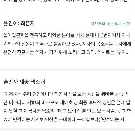
을 담당했다. 『데프 보이스』로 제18회 마쓰모토 세이초 상 최종 후보
에 올라 소설가로 데뷔했다. 『원더풀 라이프』는 일본 최대 서평 사이
옮긴이:
최은지
저자파일
신간알림 신청
트 독서미터가 선정한 ‘독서미터 OF THE YEAR 2021’ 1위!로 뽑힌
작품으로 경수 손상 장애를 가진 아내와 30년째 살며 세상과 인간을
일어일문학을 전공하고 다양한 분야를 거쳐 현재 바른번역에서 외서
관조해 온 작가만이 선사할 수 있는 마성의 미스터리다. 그 외 작품으
기획가와 일본어 번역가로 활동하고 있다. 저자의 목소리를 독자에게
로 『표류하는 아이』, 『형사 이즈모리의 고고한 얼굴』, 『용의 귀를 너
온전히 전달하는 역자가 되기 위해 노력하고 있다. 역서로는 『부자는
에게』, 『통곡은 들리지 않는다』 등이 있다.
왜 필사적으로 교양을 배우는가』, 『데프 보이스』, 『용의 귀를 너에
게』, 『통곡은 들리지 않는다』, 『상대의 마음을 움직이는 힘』 등이 있
다.
출판사 제공 책소개
‘아저씨는 우리 편? 아니면 적?’ 세상을 보는 시선을 뒤바꿀 가슴 벅
찬 미스터리 제18회 마쓰모토 세이초 상 최종 후보작 청인은 절대 알
지 못할 그 아름다운 목소리, ‘데프 보이스’를 알고 있는 사람들. 그 한
없이 반짝이는 세계로 당신을 초대한다.―이길보라(「반짝이는 박수
소리」 감독) 한 농아시설에서 17년의 간격을 두고 벌어진 두 살인사