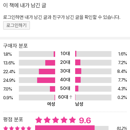
무나 쉬운 일이었다. 『데프 보이스』는 수화 통역사란 직업을 택함으
이 책에 내가 남긴 글
로써 아라이의 삶의 방식에 찾아온 변화와 코다인 그가 겪어야 했던
로그인하면 내가 남긴 글과 친구가 남긴 글을 확인할 수 있습니다.
고뇌를 생생하게 보여 준다. 가족 중 유일하게 소리를 들을 수 있었던
아라이는 성장하면서 가족을 비롯한 농인 사회에서 이질감과 소외감
로그인하기
을 느끼고 점차 멀어진다. 한편으로 비장애인이 절대 다수를 차지하
는 사회의 몰이해 역시 그에게 아픈 경험을 안긴다. 특히 그의 뇌리에
구매자 분포
남은 사건은 경찰서 사무직으로 근무할 당시 농아시설 ‘해마의 집’ 이
10대
1.6%
1.8%
사장 살해 용의자인 농인의 취조 과정을 억지로 통역해야 했던 일이
20대
7.2%
13.6%
었다. 수화 통역사가 되면서 오랜 시간 외면해 왔던 농인 사회와 다시
30대
8.4%
22.4%
마주한 그가 일에 익숙해져 갈 무렵, 예상치 못한 소식이 날아든다.
40대
7.7%
24.9%
‘해마의 집’의 현 이사장, 즉 17년 전 죽은 전대 이사장의 아들이 살해
50대
4.3%
7.0%
당했다는 것이었다. 범인은 과거와 동일한 인물일까? 묵비권을 인지
60대
0.2%
0.9%
하지 못한 채 법정에 선 농인을 돕기 위해 비영리 단체와 협업하는 가
여성
남성
운데, 아라이는 ‘해마의 집’을 둘러싸고 과거와 현재에 벌어진 사건의
핵심에 다가간다. 또 다른 언어와 문화를 가진 소수자의 세계로 안내
9.6
평점 분포
하는 입구 『데프 보이스』는 살인 사건과 수수께끼, 반전이 담겨 있는
81.2%