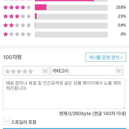
흥미로운 미스터리이면서, 동시에 두 문화 속에서 방황하는 주인공이
15.8%
느끼는 정체성의 위기와 화해를 그린 성장소설적인 성격도 띠고 있
2.5%
다. 주인공인 아라이는 수화와 음성언어를 둘 다 유창하게 하고 농인
과 청인의 문화를 동시에 이해하는, 말하자면 2개국어를 사용하는
0.4%
‘바이링구얼’이다. 그는 성장과정은 물론 살인 사건의 진상을 파악하
0%
는 과정에서 작중 ‘언어적 소수자’로 묘사되는 농인들이 던지는 ‘너는
우리 편인가, 아님 적인가’라는 질문에 부딪혀 좌절을 겪기도 하지만,
100자평
게시물 운영 원칙
그들에게 한없이 가까운 주변인으로서 그들의 세계를 이해해 나가고
목소리를 전달한다. 다양한 소수자들에 대한 차별 문제가 화두인 이
카테고리
시기에, 『데프 보이스』는 그들의 목소리를 듣고 이해하는 과정이 필
요하다는 큰 울림을 준다. 장애를 가진 사람들만이 아니라 세상에 무
언가를 호소하고 싶은 것이 있어도 큰 목소리를 낼 수 없는 사람들이
많다. 그런 사람들의 목소리를 소설이라는 형태로 보다 많은 사람들
에게 전할 수 있었으면 한다._‘작가의 말’ 중에서
현재
0
/280byte (한글 140자 이내)
스포일러 포함