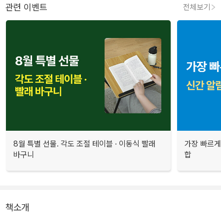
관련 이벤트
전체보기
8월 특별 선물. 각도 조절 테이블 · 이동식 빨래
가장 빠르게
바구니
합
책소개