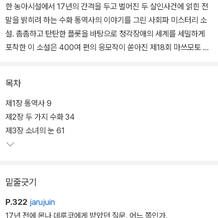
한 농아시설에서 17년의 간격을 두고 벌어진 두 살인사건에 얽힌 전
말을 밝히려 하는 수화 통역사의 이야기를 그린 사회파 미스터리 소
설. 촘촘하고 탄탄한 플롯을 바탕으로 청각장애의 세계를 세밀하게
포착한 이 소설은 400여 편의 응모작이 쏟아진 제18회 마쓰모토 세
이초 상에서 치열한 경쟁을 뚫고 단 4편에 불과한 최종 후보작에 선
정되었다.
목차
출간 후 '코다'를 비롯하여 대중에게 낯선 농문화에 대한 시야를 트이
제1장 통역사 9
게 했다는 호평을 받으며 독자들의 입소문을 탔다. 코다란 'Children
제2장 두 가지 수화 34
of Deaf Adults'의 줄임말로 농인 부모에게서 태어나 자란 청인 아
제3장 소녀의 눈 61
이를 일컫는다. 코다인 수화 통역사 주인공의 시각에서 담담하게 풀
려 나가는 이야기는 청각장애를 안고 살아가는 사람들의 현실을 세세
하게 보여 주며 깊은 시사점과 진한 감동을 선사한다.
밑줄긋기
아라이 나오토는 코다이다. 오랫동안 근무하던 경찰서 사무직을 그만
P.322
jarujuin
둔 그는 구직 끝에 자신이 가진 기술을 살리기로 한다. 실력 있는 수화
17년 전에 몬나 데루코에게 받았던 질문. 어느 쪽인가.