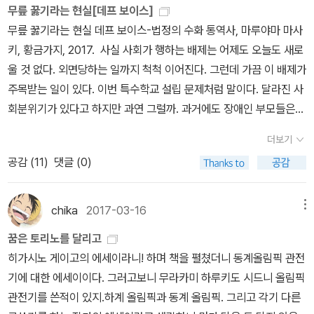
도 같은 상황, 같은 방식으로 살해를? 농인을 위한 ‘해마의 집’에서 도
무릎 꿇기라는 현실[데프 보이스]
읽고 리뷰는 12월에 썼는데, 리뷰를 쓸 때도 그리고 지금도 참 어려운
대체 무슨 일이 일어나고 있던 것일까.읽으면서 순간순간 그의 지나
무릎 꿇기라는 현실 데프 보이스-법정의 수화 통역사, 마루야마 마사
책이라고 생각한다. 부모와 자식의 거리는 자식이 생각하는 거리와
온 삶을 떠올리게 되는데, 우리가 너무 쉽게 말했던 정상의 의미를 생
키, 황금가지, 2017. 사실 사회가 행하는 배제는 어제도 오늘도 새로
부모가 생각하는 거리가 좀 다른 것 같다. 책의 경우는 내가 읽었
각했다. 부모와 형은 들리지 않는 사람, 그 사이에서 유일하게 듣고 말
울 것 없다. 외면당하는 일까지 척척 이어진다. 그런데 가끔 이 배제가
던 94권의 책 중에서 어떤 책은 편하게 읽기 위하여 어떤 책은 도서
할 수 있는 그의 정체성의 혼란이 전해졌다. 밖에서는 농인의 가족이
주목받는 일이 있다. 이번 특수학교 설립 문제처럼 말이다. 달라진 사
이벤트로 받았던 책이라 나의 관점이나 생각과는 많이 다른 책도 섞
라고 시선을 받고, 집안에서는 그보다 형을 더 챙기는 부모님에게 서
회분위기가 있다고 하지만 과연 그럴까. 과거에도 장애인 부모들은
여있어 기억에 남거나 인상 깊은 책이 없었던 것 같다.여행, 음식, 술
운하고. 그가 듣고 말할 수 있으니 걱정을 덜었다고, 오히려 형이 살아
무릎 꿇는 일에 익숙했다. 조아리고 또 조아렸다. 더러 언론에 보도되
과 관련된 책의 경우 특히나 나의 관점과는 별개로 편하게 읽으려고
더보기
갈 인생을 더 걱정하던 부모님의 태도를 그가 뭐라고 할 수 있을까 싶
었지만 ‘이슈화’ 되지 않았다. 이번엔 무릎 꿇은 부모들의 모습이 보도
했던 게 있어서 더욱.2018년에는 책을 읽는 방식을 바꿔봐야하나 고
공감 (
11
)
댓글 (0)
다. 부모님의 걱정을 모를 것도 아주 아니지만, 평범한 아이였던 그가
되어 반응이 일어났고 교육감과 교육부총리는 특수학교 설립 추진을
민 중.
받은 상처는 누가 돌봐줄 수 있을까. 그러니 그가 밥벌이를 위해 농인
확대 추진하겠다고 밝혔다. 끝난 것은 아니니 또 지역주민의 반대 여
의 세계에 뛰어든 것이 결코 쉬운 선택이 아니었다는 걸 잘 보여준다.
론 등 같은 과정이 반복되긴 할 것이다. 무릎 꿇기에 대해 ‘쇼’라고까
chika
2017-03-16
메뉴
그러면서 점점 더 보이는 그들의 상처와 고충을 알고도 가만히 있을
지 말하지 않던가. 그렇다면 쇼를 하게끔 한 이들이야말로 그에 대한
꿈은 토리노를 달리고
수가 없다. 그는 이제 그의 업무 이상의 것에 다가간다. 그들이 제대로
대가를 지불해야 되지 않는가. 어쨌든 ‘특수학교 설립은 정말로 집값
히가시노 게이고의 에세이라니! 하며 책을 펼쳤더니 동계올림픽 관전
말하지 못했던 진실의 장면을 찾아다닌다. 농인의 가족으로 살면서
을 떨어뜨리나?’와 같은 기사가 연이어 쏟아지는 것은 이번이 처음인
기에 대한 에세이이다. 그러고보니 무라카미 하루키도 시드니 올림픽
청인이었던, 농인의 세계를 제대로 보려고 하지 않았던 그의 시간에
듯 여겨진다. 그동안은 ‘주민간 마찰이 벌어졌다’ ‘무산됐다’와 같이
관전기를 쓴적이 있지.하계 올림픽과 동계 올림픽. 그리고 각기 다른
새로운 세계를 쌓는다. 그가 살아간 진짜 세상을 이제야 열었다.처음
단순보도에 그쳤으니까. 변화의 시발점이 되어야 할 일이다. 특수학