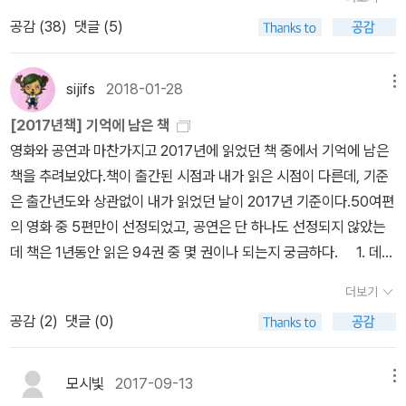
않는다. 코로나 때문이기도 하지만, 본인의 불편함이 외출을 못 하게
공감 (
38
)
댓글 (5)
하니 이제는 마음까지 우울해졌다. 갑자기 닥친 불편함이 이 정도인
데, 오랜 세월, 어쩌면 태어날 때부터 듣지도 말하지도 못하는 이들의
세상이 어떨지 상상이 되지 않는다.첫 번째 이야기 『데프 보이스』의
sijifs
2018-01-28
메뉴
시작이다. 구직 활동을 하던 아라이 나오토는 일을 구하기가 어려웠
[2017년책] 기억에 남은 책
다. 그러던 중 그렇게도 싫어했던 수화로 새 직업을 찾는다. 그는 농인
영화와 공연과 마찬가지고 2017년에 읽었던 책 중에서 기억에 남은
부모 밑에서 자란 코다(CODA : Children Of Deaf Adult) 이다. 부
책을 추려보았다.책이 출간된 시점과 내가 읽은 시점이 다른데, 기준
모와 형은 농인이었고, 그는 청인으로 살았다. 농인 부모에게 태어난
은 출간년도와 상관없이 내가 읽었던 날이 2017년 기준이다.50여편
청인 아이의 삶이 쉽지는 않았다. 자라면서 힘들었던 기억은 뒤로하
의 영화 중 5편만이 선정되었고, 공연은 단 하나도 선정되지 않았는
고 그는 이제 침묵의 세계에 사는 사람들의 목소리를 전달한다. 너무
데 책은 1년동안 읽은 94권 중 몇 권이나 되는지 궁금하다. 1. 데프
익숙하게 봐왔던 환경에서 사는 사람들이 그의 시선에 새로운 건 없
보이스2017년 6월 독서.데프 보이스의 경우 일본에서의 장애인 인
었다. 은행 업무를 돕기도 하면서 누군가의 일상에 스며들던 그때, ‘해
더보기
권침해 문제와 시설문제가 녹아있다보니 주변에 있는 사람도 생각이
마의 집’ 현재 이사장이 공원에서 살해당했다. 범인을 찾지 못했지만,
공감 (
2
)
댓글 (0)
나서 기억에 남았던 것 같다.그리고 한국이나 일본이나 법적 처벌이
어느 농인이 유력한 용의자가 된다. 그런데 이 사건 뭔가 이상하다. 1
나 조사가 제대로 되지 않았던 부분도 화가 났다. 2. 딸에 대하여
7년 전에도 ‘해마의 집’ 이사장이 살해당했다. 이번 사건의 피해자는
2017년 11월 독서.레즈비언 커플과 커플 중 한 여성의 엄마가 함께
모시빛
2017-09-13
메뉴
그 아들이다. 혹시 이 부자에게 원한이 있는 건 아닐까? 아무리 그래
살게 되는 이야기를 엄마의 관점에서 쓴 책이다.사실 이 책은 11월에