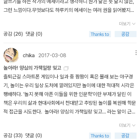
글쓰기를 하는 작가의 에세이라고 생각하니 뭔가 닮은 듯 닮지 않은,
나오토의 이야기를 들으면서 드는 생각은 외면하고 싶었던 삶에 다가
교가 설립되었더라도 ‘도가니’ 속 사건들이 벌어지면 또다시 학교 폐
그런 느낌이다.무엇보다도 하루키의 에세이는 여러 권을 읽어봤지만
간 기분이 어떨까, 였다. 그가 택한 직업으로 그동안 보려고 하지 않았
쇄가 치고 나올지 모르니까 말이다. 언제나 마음을 졸이고 지켜봐야
히가시노 게이고의 에세이는 처음이라는 거.게다가 첫 등장부터 아저
던 세상에 발을 들여놓은 셈이 되었으니 말이다. 그러다가 그가 점점
한다. 『데프 보이스』 속 사건도 특수 시설에서 벌어진다. 장애인을
더보기
씨로 나오는데 뜬금없이 인간이 된 고양이가 주인공으로 등장한다.
미궁에 빠진 사건에 관심을 두고 하나씩 밝혀지는 진실에 접근하면서
교육하고 재활하는 시설에서 장애아동을 향한 성폭력은 왜 이토록 당
공감 (
26
)
댓글 (0)
이거 말인가 보말인가. ㅎ그래도 꽤 흥미롭게 시작하고 있다. 두어시
느끼는 것들이 그대로 전해져왔다. 그의 삶이 점점 변해가는, 그 변화
연한 일인 것처럼 벌어지는 것일까. 충분히 예상가능하듯 시설장이
간쯤 전 점심먹고 너무 졸려서 책을 펼쳤는데 일을 해야할 시점인데
의 의미와 깊이가 앞으로의 그의 인생을 어떻게 만들어줄지 기대되는
사망했고 그 원인은 아동성폭력이다. 그리고 17년이 지나 또한번 같
도 책장을 덮기가 싫더라니.... 책 표지가 생각나는. 제목이 생각안나
마음. 나오토를 앞세워 그동안 우리가 살면서 안 들리는 척, 모르는 척
chika
2017-03-08
메뉴
은 시설의 장이 사망한다. 이 공통의 사망자가 저지른 일이 무엇인지
더니 달의 위로였어. 읽어보지 않았지만 표지만으로도 괜히 펼쳐보고
했던 세상의 모습을 보여주면서 읽는 이의 시선 역시 변하게 된다. 나
충분히 짐작케하면서 소설은 ‘누가 죽였는가’를 찾아간다. 하지만 범
놀아라! 양심의 가책일랑 잊고
싶은 책들인데. 아무튼 '마음'이라는 것은 볼 수도, 번역할수도 없는
오토가 예상하지 못했던 영역에 발을 들여놓음으로써 새로운 이야기
인을 찾는 것이 핵심이 되지는 않는다. 충분히 예상가능하니까. 『데
출퇴근길 스마트폰 게임이나 일과 중 짬짬이 혹은 몰래 보는 야구경
건데 그렇다고 딱히 그렇게 정의를 내리고 싶지는 않은.
가 펼쳐진다.그들의 언어를 그들의 생각을 정확하게 통역할 수 있는
프 보이스』는 추리와 미스터리 소설이긴 하지만 다르다는 느낌을 받
기, 놀이는 우리 일상 도처에 깔려있지만 놀이에 대한 적대적 시각은
이제는 요리 프로그램이나 먹방 프로그램이 많아져서 그냥 그런
사람이 있어야, 그래서 법 아래에서 평등이 실현될 수 있다. 그들의 침
는데 어쩌면 범인의 추적이 아니라 농인의 세계에 대해 집중하기 때
팽배하다. '놀지 못해 아픈 이들을 위한 인문학'이란 부제가 달린 이
가, 하게된다. 그런데 먹는 존재, 먹는 인간...글쎄... 먹기 위해 사는가
묵의 목소리가 모두에게 들릴 수 있도록 전달하는 것. 그것이야말로
문일 것이다. 아주 오래전에 수화를 잠깐 배웠지만 제대로 써보지 못
책은 우리의 삶과 현대사회에서 천대받고 추방된 놀이를 복원해 학문
살기 위해 먹는가, 라는 오랜 물음을 새삼 꺼내고 싶은 건 아니고.단순
자신이 해야 하는 일이다. (데프 보이스, 318페이지)이 시리즈의 두
해 모두 까먹어 알파벳 정도만 기억하고 있지만 수화통역사의 시선으
적 접근을 시도한다. 놀아라! 양심의 가책일랑 잊고... 라는 말이 근무
히 만화책이 궁금할 뿐. 지금 기대하고 있는 책들은.
번째 이야기 『용의 귀를 너에게』는 통역 수화를 하게 된 아라이 나오
로 전개되는 이야기를 보면서 수화통역사의 역할과 장애, 그리고 사
시간에 모든 걸 잊고 놀라는 말은 아니겠지만. 졸음이 쏟아지고 집중
날이 흐려 그런가. 집에 가서 이불 속에 들어가 만화책 펴 놓고 읽
토의 2년 후를 이야기한다. 여전히 그는 통역 수화를 하고 있으며, 지
더보기
람을 대한다는 것에 대해 많은 생각거리를 안겨주었다. 이야기의 화
이 안되는 시간. 해야할 일이 있기는 하지만 조금 뒤로 미뤄도 되는 여
다가 그냥 잠들고 싶다..... 굿즈때문에 자꾸만 기웃거리게 되는 책.
금은 애인 미유키, 미와와 한집에서 살고 있다. 코다(CODA, Childre
공감 (
33
)
댓글 (0)
자는 아라이 나오토이다. 그는 오랫동안 경찰서 사무직으로 일했지만
유가 있는 지금. 모든 근심걱정따위는 다 잊고 편하게 놀았으면 좋겠