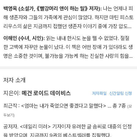
닫기 시작하는 중이다. 나는 내가 원하는 사람이 될 수도 있겠지
백영옥 (소설가, 《빨강머리 앤이 하는 말》 저자):
나는 언제나 피
만, 그런 사람이 되기를 감히 꿈꿀 수 있을까?
해 생존자와 그들의 가족에게 관심이 많았다. 하지만 마틴 피스토
리우스의 삶은 지금까지 접했던 생존자 이야기 중에 가장 압도적
이다. 이 책은 몸에 갇혀버린 사람이 스스로 몸 밖으로 나가는 힘
이해인 (수녀, 시인):
읽는 내내 한시도 눈을 뗄 수 없었다. 절절
겨운 과정을 그린다. 잦은 실패를 겪으며 기어이 사랑하는 사람을
한 고백에 자꾸만 눈물이 났다. 이 책은 어떤 장애 가 있더라도 생
받아들이는 법, 내면의 공포와 싸우는 법, 자신의 한계를 인정하
명은 소중한 것이며, 불가능을 가능케 하는 진실한 사랑의 힘을
고 그 안에서 또 다른 가능성을 발견하는 법에 대한 이야기인 것
가슴 뛰는 감동으로 보여준다. 모든 인간을 향한 우리의 태도가
이다. 마틴의 이야기에 가장 평범한 제목을 붙인다면 아마 ‘회복
사랑으로 변화되기를 재촉하는 책. 나는 이야 기를 읽는 동안 내
력’이 될 것이다. 그러나 적어도 내게는 상처가 꽃이 되는 순서에
저자 소개
삶을 성찰하며 너무도 당연하게 여겨온 것들에서조차 깊은 감사
관한 이야기다.
를 느끼지 않을 수 없었다. 또한 도움이 필요한 누군가에게 지극
지은이:
메건 로이드 데이비스
저자파일
신간알림 신청
한 인내와 폭넓은 사랑으로 다가가고 싶은 선한 갈망이 생기는 기
최근작 :
<엄마는 내가 죽었으면 좋겠다고 말했다>
… 총 7종
(모
쁨! 이것이 이 책이 독자에게 주는 또 하나의 값진 선물이다.
두보기)
공저자. <데일리 미러> 기자이자 유려한 글 솜씨로 대중의 인정
을 받았으며, 지금까지 9권의 베스트셀러를 집필했다.