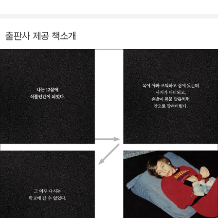
하면서 저자와 독자 사이의 즐거운 소통을 이어가고 있다. 옮긴
를 맞는다. 몇 년 뒤에는 언어를 배우고 컴퓨터를 익혀서 대학에
책으로 캐서린 메이의 『인챈트먼트』, 『우리의 인생이 겨울을 지
도 입학한다. 그리고 인생의 사랑, 조애나를 만나는 행운까지 누
날 때』, 『걸을 때마다 조금씩 내가 된다』를 비롯해 『조율하는 나
출판사 제공 책소개
린다. 자아 회복력과 내면의 힘을 보여주는 그의 놀라운 이야기는
날들』, 『섹스하는 삶』, 『공격성, 인간의 재능』, 『엄마는 내가 죽었
테드 강연으로도 소개되었고 190만 뷰 이상을 기록하며 화제를
으면 좋겠다고 말했다』, 『우리가 밤에 본 것들』, 『누가 아메리칸
모았다.
드림을 훔쳐갔는가』 등이 있다.