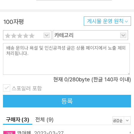
말했듯이. _p.35 온갖 비아냥과 인간 이하의 대접, 때로는 성폭
력까지 당하며 살아남은 불행을 감당해내지만 마틴이 가장 견디
100자평
게시물 운영 원칙
기 힘든 것은 부모님의 절망을 목격할 때였다. 자기 때문에 엄마,
아빠가 다투고 온 가족이 불행해졌다고 느낄 때면 차라리 죽는 게
카테고리
나을 것 같았다. 하지만 마냥 괴로운 일만 있었던 것은 아니다. 비
틀린 손발을 가진 마틴을 향해 미소 짓는 낯선 사람의 따스한 눈
빛, 마틴을 뿌리식물이나 일거리가 아닌 하나의 인격체로 존중해
주는 간병인 버나, 항상 동생처럼 마틴을 챙겨주는 여동생 킴과
남동생 데이비드, 그리고 수많은 고비를 넘는 동안 언제나 울타리
현재
0
/280byte (한글 140자 이내)
처럼 곁을 지켜주는 엄마와 아빠. 이렇듯 그에게는 버터야 할 이
스포일러 포함
유가 있었다. 그렇게 절망과 희망을 오가며 끝나지 않을 것처럼
등록
긴 시간을 보냈다. 그리고 스물다섯이 되던 해에 또 다시 기적 같
은 일들이 펼쳐진다. “아빠가 네가 떠내려가도록 놔둘 것 같니?”
구매자 (3)
전체 (9)
아빠는 파도 소리에 맞서 큰 소리로 외쳤다. “지난 시간을 어떻게
보냈는데 내가 여기서 너한테 무슨 일이 일어나게 둘 것 같아? 아
코아페
2022-03-27
메뉴