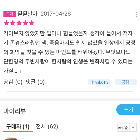
고 있는지’ 스스로에게 물음을 던지게 한다. 이해인 수녀는 “모든
인간을 향한 우리의 태도가 사랑으로 변화되기를 재촉하는 책”이
훨훨날아
2017-04-28
메뉴
자 “누군가에게 지극한 인내와 폭넓은 사랑으로 다가가고 싶은
선한 갈망이 생긴다”라는 극찬했다. 이처럼 이 책은 서로가 서로
격어보지 않았지만 얼마나 힘들었을까 생각이 들어서 저자
를 소외시키며 쉽게 모멸감을 안기는 지금 시대의 우리들에게 타
기 존경스러웠던 책. 죽음마저도 쉽지 않았을 일상에서 긍정
인에 대한 진심 어린 이해와 존중을 구한다.
의 희망을 찾을 수 있는 마인드를 배워야겠다. 무엇보다도
단한명의 주변사람이 한사람의 인생을 변화시킬 수 있다는
사실...
공감 (
0
)
댓글 (0)
쓰기
마이리뷰
구매자 (1)
전체 (62)