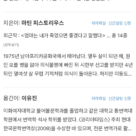
지은이:
마틴 피스토리우스
저자파일
신간알림 신청
최근작 :
<엄마는 내가 죽었으면 좋겠다고 말했다>
… 총 14종
(모두보기)
1975년 남아프리카공화국에서 태어났다. 열두 살이 되던 해, 원
인 모를 병을 앓아 의식불명에 빠진 뒤 시한부 선고를 받지만 4년
뒤인 열여섯 살 무렵 기적처럼 의식이 돌아온다. 하지만 미동도
할 수 없는 전신 마비 상태였기 때문에 밤낮으로 간호하던 부모도
알아채지 못했다. 이 책의 제목은 오랜 간호 생활에 지친 나머지
옮긴이:
이유진
저자파일
신간알림 신청
자살 시도까지 했던 엄마가 마틴이 듣지 못하는 줄 알고 내뱉은
혼잣말이자 절규다. 그렇게 마틴이 몸에 갇힌 지 13년이 지난 어
이화여자대학교 불어불문학과를 졸업하고 같은 대학교 통번역대
느 날, 사려 깊은 한 간병인이 그가 완전히 의식을 되찾았음을 발
학원에서 번역학 석사 학위를 받았다. 〈코리아타임스〉 주최 현대
견한다. 마침내 눈짓으로 사물을 구별하고 의사소통이 가능하다
한국문학번역상(2008)을 수상한 바 있으며, 전문 번역가로 활동
는 의료진 판단을 받았고, 점차 건강이 좋아지는 기적 같은 변화