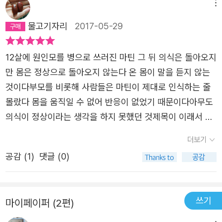
메뉴
물고기자리
2017-05-29
12살에 원인모를 병으로 쓰러진 마틴 그 뒤 의식은 돌아오지
만 몸은 정상으로 돌아오지 않는다 온 몸이 말을 듣지 않는
것이다부모를 비롯해 사람들은 마틴이 제대로 인식하는 줄
몰랐다 몸을 움직일 수 없어 반응이 없었기 때문이다아무도
의식이 정상이라는 생각을 하지 못했던 것제목이 이래서 마
틴 엄마가 학대한 줄 알았는데 정반대였다 그녀는 끊임없이
더보기
치료법을 찾고 돌보는 과정에서 지치고 자살까지 시도한다
공감 (
1
)
댓글 (0)
그런 과정에서 나온 말이었다그뒤로 엄마는 두 아들딸을 맡
고 아빠는 마틴을 도맡게 된다결국 마틴은 주위 사람들의 도
움과 자신의 의지로 맘대로 안되는 몸이란 껍질을 조금씩 극
쓰기
마이페이퍼 (2편)
복해 나가고 남들 앞에서 노트북의 전자목소리로 강연까지
하게 된다 취업을 하고 일에 몰두하는 동안 자신을 이해하고