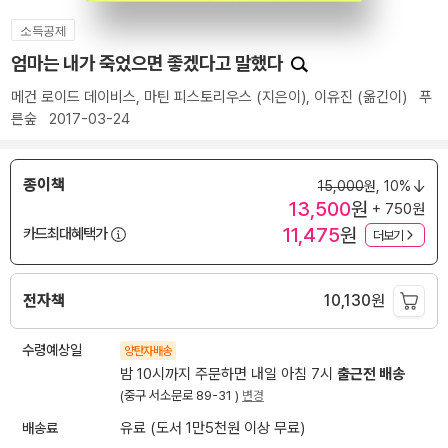
소득공제
엄마는 내가 죽었으면 좋겠다고 말했다
메건 로이드 데이비스
,
마틴 피스토리우스
(지은이),
이유진
(옮긴이)
푸
른숲
2017-03-24
종이책
15,000
원,
10%
13,500
원
+ 750원
11,475
원
카드최대혜택가
더보기
전자책
10,130
원
수령예상일
양탄자배송
밤 10시까지 주문하면 내일 아침 7시
출근전 배송
(중구 서소문로 89-31 )
변경
배송료
유료 (도서 1만5천원 이상 무료)