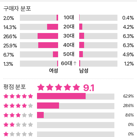
담긴 식물과 같았다.” 열두 살의 마틴 피스토리우스는 어느 날, 목
구매자 분포
이 너무 아파 조퇴를 하고 집에 돌아왔다. 하지만 그 이후, 다시는
10대
0.4%
2.0%
학교로 돌아가지 못했다. 뇌 스캔, EEG, MRI 촬영, 혈액검사 등
20대
4.2%
14.3%
을 했고, 결핵과 뇌막염 치료도 받았으나 아무런 효과가 없었다.
30대
6.3%
26.6%
그렇게 서서히 죽어가던 4년 후 어느 날, 마틴은 기적처럼 의식을
40대
6.3%
25.9%
되찾는다. 마치 빛이 새어 들어오듯 어렴풋이. 하지만 눈짓조차
50대
4.9%
6.7%
할 수 없었기에 그가 옆 사람의 웃음소리를 들을 수 있고, 감정을
60대
1.2%
1.3%
느낀다는 걸 표현할 길이 없었다. 다른 자식들도, 일자리도 내팽
여성
남성
개친 채 간호를 해온 부모님조차 알아채지 못했다. 마틴은 마치
유령 소년처럼 살아도 사는 게 아닌 삶을 이어간다. 나를 만났던
9.1
평점 분포
대부분의 사람들에게 나는 그저 일거리였다. 요양사들에게는 수
62.9%
년간 같은 곳에 머물러서 관심이 가지 않는 익숙한 붙박이 가구였
28.6%
다. 부모님이 집을 떠나 있어야 할 때 나를 보냈던 돌봄시설의 복
8.6%
지사들에게는 스쳐 지나가는 환자였다. 나를 진료한 의사들에게
0%
는 ‘할 수 있는 일이 별로 없는’ 대상이었다. 어느 의사가 동료에
0%
게 엑스레이 촬영대에 누워 있는 내 모습이 마치 불가사리 같다고