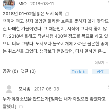
MIO
2018-03-11
메뉴
사랑해주는 조애나를 우연히 만나 사랑에 빠진다그녀는 진
2018년 01-02월 읽은 도서 목록
심으로 그를 사랑하며 솔직하게 대한다그들은 조애나가 살
책마저 펴고 싶지 않았던 불쾌한 흐름을 뜻하지 않게 맞닥뜨
고있는 영국에서 가족과 친구들의 축복 속에 결혼식을 올린
린 나태한 겨울이었다. 그 때문인지, 시작이 그다지 좋지 않
다그를 몸밖으로 이끌어 낸 것은 가족, 치료사, 개, 사회시스
다. 2018년 올해도 작년처럼 400권 정도를 목표로 하고 있
템, 장애를 돕는 IT기술 그리고 사랑하는 사람이었다우리는
으니 더욱 그렇다. 도서보다 불쏘시개에 가까운 불온한 종이
자기자신을 위해 무언가를 하고 싶다고 아주 쉽게 말하지만
는 취소선을 그었다. 생각보다 괜찮았던, 다시 말하면 온·오
마틴은 이제까지 누군가가 계속 대신 결정해 주고 이에 따랐
프라인의 평가보다 더 와닿았던 책이나 아주 좋았던 책은 굵
을 뿐이므로 자기자신이 하고 싶은 것을 결정하지 못한다누
더보기
게 표시했다. 굵은 표시가 없다고 좋지 않은 책은 아님에 주
군가가 뭐하고 싶어 뭐하고 싶어 이거 사줘라고 말한다면 상
공감 (
8
)
댓글 (0)
의. 아, 북플 앱에서는 이런 표시가 보이지 않는다.악보는 목
대방은 좀더 편해지기 마련이다 순간순간을 결정하며 살아
록에서 제외했다. Ⅰ. 사회과학: 경제학대런 애쓰모글루 (Dar
가는데 어쩔땐 그것이 매우 힘들 때도 있다당연히 쉽게 하고
on Acemoglu), 제임스 A. 로빈슨 (James A. Robinson)
모시빛
2017-06-03
메뉴
있는 것들이 어떤 이에겐 산 하나를 넘는 고통일 수도 있고
- 국가는 왜 실패하는가 (시공사)브랑코 밀라노비치 (Brank
다양한 선택지도 그들에겐 단 하나 생존의 문제일 수도 있다
누가 유령소년을 만드는가[엄마는 내가 죽었으면 좋겠다고
o Milanović) - 왜 우리는 불평등해졌는가 (21세기북스)사
는 가르침을 마틴은 주고있다그는 평범한 사람들이 가지지
말했다]
경인 - 재무제표 모르면 주식투자 절대로 하지마라 (베가북
못한 무언가를 가진게 아니라 우리가 잊어버린 삶에 대한 태