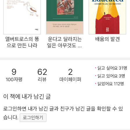
나머지 자살 시도까지 했던 엄마가 마틴이 듣지 못하는 줄 알고
내뱉은 혼잣말이자 절규다. 이 책은 식물인간이 된 지 4년 만에
의식이 되돌아왔지만 누구도 이를 발견하지 못해 그로부터 9년
동안 갇힌 몸으로 살아간 한 청년의 이야기를 담고 있다. 공포, 자
앨버트로스의 똥
운다고 달라지는
배움의 발견
책감, 수치심, 절망, 무력감 등을 오가며 상상할 수조차 없는 지옥
으로 만든 나라
일은 아무것도 없
에서 분투한 마틴의 삶을 통해 우리는 그럼에도 불구하고 존재하
겠지만
는 인생의 반짝이는 가치들을 발견할 수 있다. 이 책은 미국 아마
존 분야 1위, <뉴욕타임스> 베스트셀러, <퍼블리셔스 위클리>
읽고 싶어요 31명
9
62
2
베스트셀러, 미국 오디오북 어워드 올해의 책에 선정되었으며, 출
읽고 있어요 3명
100자평
리뷰
마이페이퍼
간 전부터 유투브에서 화제를 모은 북트레일러는 130만 뷰를 달
읽었어요 112명
성했다. 또한 저자가 TED에서 강연한 영상은 지금까지 190만 뷰
이 책에 내가 남긴 글
이상을 기록하며 미국과 영국은 물론 전 세계인의 관심을 받고 있
다. ‘모두들 가망 없는 식물인간이 줄 알았지만 나는 매순간 듣고
로그인하면 내가 남긴 글과 친구가 남긴 글을 확인할 수 있
느끼고 이해하고 있었다’ 전 세계인에게 살아갈 이유를 알려준 마
습니다.
로그인하기
틴 피스토리우스의 감동 실화 “다른 사람들의 눈에 나는 화분에