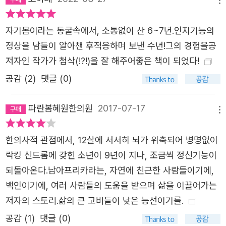
빠 여기 있다, 마틴. 내가 널 붙잡고 있어. 아무 일도 생기게 하지
않을 거야. 그러니 무서워할 필요 없어.” 나를 꽉 붙들고 있는 아
자기몸이라는 동굴속에서, 소통없이 산 6~7년.인지기능의
빠의 팔과 나를 굳건히 지탱하고 있는 아빠의 힘이 느껴진 순간,
정상을 남들이 알아챈 후적응하며 보낸 수년!그의 경험을공
나는 아빠의 사랑이 바다로부터 나를 지켜줄 뿐만 아니라 바다 위
저자인 작가가 첨삭(!?!)을 잘 해주어좋은 책이 되었다!
로 넘칠 만큼 강하다는 사실을 절실히 깨달았다. _p.159 이 책에
공감 (
2
)
댓글 (0)
서 우리는 미처 몰랐던, 혹은 외면하고 싶었던 인간의 어두운 면
을 다시금 목도한다. 또한 그럼에도 불구하고 존재할 수밖에 없는
파란봄혜원한의원
2017-07-17
희망과 사랑, 인간의 귀한 마음들을 확인하게 된다. 마틴은 사람
메뉴
들이 행동으로 보내는 신호만 잘 보면 속상하거나 외로운 그들의
속마음을 금방 알 수 있다고 말한다. 하지만 자기 한 몸 건사하기
한의사적 관점에서, 12살에 서서히 뇌가 위축되어 병명없이
에도 힘든 각박한 삶을 사는 우리는 그런 찰나의 외침을 볼 여유
락킹 신드롬에 갖힌 소년이 9년이 지나, 조금씩 정신기능이
도, 의지도 없다. 오히려 마틴의 눈에는 우리 마음이 식물인간 상
되돌아온다.남아프리카라는, 자연에 친근한 사람들이기에,
태처럼 보이지 않았을까. “무한한 시간 속에서 맘껏 길을 잃어본
백인이기에, 여러 사람들의 도움을 받으며 삶을 이끌어가는
영혼은 다시 주어진 현재가 얼마나 소중한지 실감할 수밖에 없
저자의 스토리.삶의 큰 고비들이 낮은 능선이기를.
다”라는 정신과 전문의 하지현의 말은 그렇기에 더욱 ‘과연 잘 살
공감 (
1
)
댓글 (0)