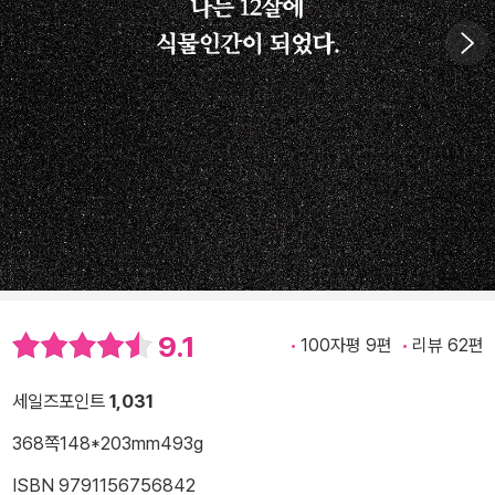
9.1
100자평 9편
리뷰 62편
세일즈포인트
1,031
368쪽
148*203mm
493g
ISBN 9791156756842