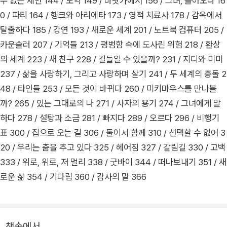
수 없는 제안 144 / 도약 149 / 바닷가에서 156 / 그녀, 돌아오다 16
그럼에도 불구하고 존재하는 인생의 반짝이는 가치들을 발견할
0 / 파티 164 / 헹크와 아리에타 173 / 영적 치료사 178 / 감옥에서
수 있다.
탈출하다 185 / 강연 193 / 새로운 세계 201 / 노트북 컴퓨터 205 /
카운슬러 207 / 기억들 213 / 평범함 속에 도사린 위험 218 / 환상
미국 아마존 분야 1위, 「뉴욕타임스」 베스트셀러, 「퍼블리셔스 위
의 세계 223 / 새 친구 228 / 길들일 수 있을까? 231 / 지디와 미미
클리」 베스트셀러, 미국 오디오북 어워드 올해의 책에 선정되었
237 / 삶을 사랑하기, 그리고 사랑하며 살기 241 / 두 세계의 충돌 2
으며, 출간 전부터 유투브에서 화제를 모은 북트레일러는 130만
48 / 타인들 253 / 모든 것이 바뀌다 260 / 미키마우스를 만나볼
뷰를 달성했다. 또한 저자가 TED에서 강연한 영상은 지금까지 1
까? 265 / 있는 그대로의 나 271 / 사자의 용기 274 / 그녀에게 말
90만 뷰 이상을 기록하며 미국과 영국은 물론 전 세계인의 관심
하다 278 / 설탕과 소금 281 / 빠지다 289 / 오르다 296 / 비행기
을 받고 있다.
표 300 / 집으로 오는 길 306 / 둘이서 함께 310 / 선택할 수 없어 3
20 / 우리는 춤을 추고 있다 325 / 헤어짐 327 / 갈림길 330 / 고백
333 / 위로, 위로, 저 멀리 338 / 굿바이 344 / 떠나보내기 351 / 새
로운 삶 354 / 기다림 360 / 감사의 말 366
책속에서