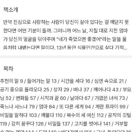
책소개
만약 진심으로 사랑하는 사람이 당신이 살아 있다는 걸 깨닫지 못
한다면 어떤 기분이 들까. 그러니까 어느 날, 지칠 대로 지친 엄마
가 당신의 얼굴을 닦아주며 "네가 죽었으면 좋겠어"라는 말을 울
음처럼 내뱉는다면 말이다. 13년 동안 식물인간으로 살다 기적적
으로 깨어나 삶을 되찾은 마틴 피스토리우스의 실화 <엄마는 내
가 죽었으면 좋겠다고 말했다>가 푸른숲에서 출간됐다.
목차
추천의 말 9 / 들어가는 말 13 / 시간을 세다 16 / 심연 속으로 21 /
제목은 오랜 간호생활에 지친 나머지 자살 시도까지 했던 엄마가
공기 중으로 올라오다 25 / 상자 29 / 버나 37 / 깨어나다 43 / 부모
마틴이 듣지 못하는 줄 알고 내뱉은 혼잣말이자 절규다. 이 책은
님 52 / 변화들 57 / 시작과 끝 60 / 날마다 67 / 가엾은 녀석 73 /
식물인간이 된 지 4년 만에 의식이 되돌아왔지만 누구도 이를 발
죽느냐 사느냐 79 / 엄마 84 / 또 다른 세계 94 / 계란 프라이 99 /
견하지 못해 그로부터 9년 동안 갇힌 몸으로 살아간 한 청년의 이
비밀을 말하다 103 / 깨물다 110 / 복수의 세 여신 112 / 공작의 깃털
야기를 담고 있다. 공포, 자책감, 수치심, 절망, 무력감 등을 오가
119 / 감히 꿈꾸다 126 / 비밀들 137 / 고치를 벗어나 141 / 거부할
며 상상할 수조차 없는 지옥에서 분투한 마틴의 삶을 통해 우리는