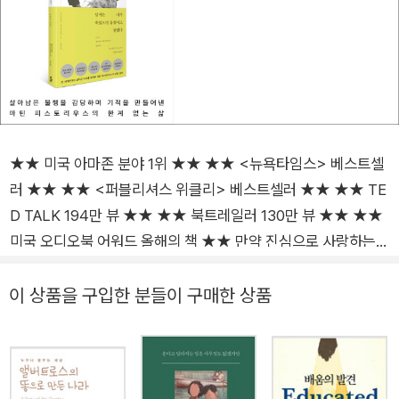
★★ 미국 아마존 분야 1위 ★★ ★★ <뉴욕타임스> 베스트셀
러 ★★ ★★ <퍼블리셔스 위클리> 베스트셀러 ★★ ★★ TE
D TALK 194만 뷰 ★★ ★★ 북트레일러 130만 뷰 ★★ ★★
미국 오디오북 어워드 올해의 책 ★★ 만약 진심으로 사랑하는
사람이 당신이 살아 있다는 걸 깨닫지 못한다면 어떤 기분이 들
까. 그러니까 어느 날, 지칠 대로 지친 엄마가 당신의 얼굴을 닦아
이 상품을 구입한 분들이 구매한 상품
주며 “네가 죽었으면 좋겠어”라는 말을 울음처럼 내뱉는다면 말
이다. 13년 동안 식물인간으로 살다 기적적으로 깨어나 삶을 되
찾은 마틴 피스토리우스의 실화 《엄마는 내가 죽었으면 좋겠다고
말했다》가 푸른숲에서 출간됐다. 제목은 오랜 간호생활에 지친