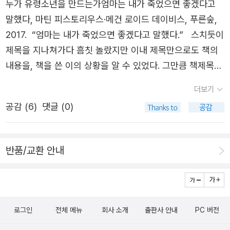
누가 유령소년을 만드는가엄마는 내가 죽었으면 좋겠다고
스)사이먼 컨스터블 (Simon Constable), 로버트 라이트
도, 결핍이라는 가정, 당연히 누리고 있는 것들에 대한 소중
말했다, 마틴 피스토리우스·메건 로이드 데이비스, 푸른숲,
(Robert. E Wright) - 월스트리트저널 경제지표 50 (위츠)
함을 되찾게 해준다
2017. “엄마는 내가 죽었으면 좋겠다고 말했다.” 스치듯이
이코노미스트 - 2018 세계경제대전망 (한국경제신문)토마
제목을 지나쳐가다 흠칫 놀랐지만 이내 제목만으로도 책의
피케티 (Thomas Piketty), 이매뉴얼 사에즈 (Emmanuel
내용을, 책을 쓴 이의 상황을 알 수 있었다. 그만큼 책제목은
Saez), 카미유 랑데 (Camille Landais) - 세금혁명 (글항
자극적이기도 하면서 보편적이다. 원제목이 Ghost Boy임
더보기
아리)토마 피케티 (Thomas Piketty), 폴 크루그먼 (Paul K
을 생각하면 제목 사이에서 느껴지는 이미지는 얼마나 다른
rugman), 마이클 스펜스 (Michael Spence), 로버트 솔로
공감 (
6
)
댓글 (0)
가. 이 책의 서술톤은 전혀 자극적이지 않다. 담담하고 구성
(Robert Solow), 로라 타이슨 (Laura Tyson), 브랑코 밀
자체도 기교없이 이어진다. 다만, 이야기가 실화라는 사실이
라노비치 (Branko Milanović), 이매뉴얼 사에즈 (Emman
주는 충격이 있을 뿐이다. 실화의 주인공이 겪는 상황이 놀
반품/교환 안내
uel Saez), 히더 부셰이 (Heather Boushey), J. 브래드포
랍고 안타깝기에 그에 대한 연민과 응원을 하게 되는 것이
드 드롱 (J. Bradford DeLong), 데이비드 싱 그레월 (Dav
다. 그래서 책을 다 읽고 나서야 눈에 띈 Ghost Boy가 이
id Singh Grewal), 마크 잔디 (Mark Zandi), 데이비드 와
책의 내용을 적절하게 반영하고 있는 제목이라는 생각이 들
일 (David Weil), 아서 골드해머 (Arthur Goldhammer),
었다. 이 책은 상상할 수 없는 시간의 이야기다. 한 사람의
로그인
전체 메뉴
회사 소개
출판사 안내
PC 버전
마샬 스테인바움 (Marshall Steinbaum), 데베쉬 레이벌
인생을 쉽게 단 한줄로 말하긴 너무 어렵지만 많은 시간이
(Devesh R. Raval), 수레쉬 나이두 (Suresh Naidu), 다이