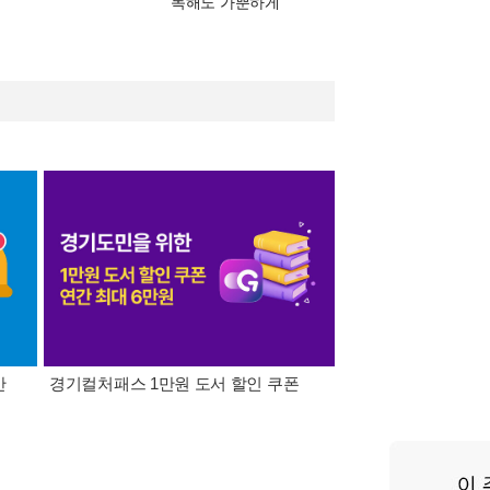
독해도 가뿐하게
간
경기컬처패스 1만원 도서 할인 쿠폰
삼성카드가 쏜다! 알라