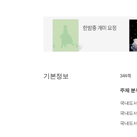
기본정보
344쪽
주제 분
국내도
국내도
국내도