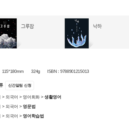
115*180mm
324g
ISBN : 9788901215013
류
신간알림 신청
서
>
외국어
>
영어회화
>
생활영어
서
>
외국어
>
영문법
서
>
외국어
>
영어학습법