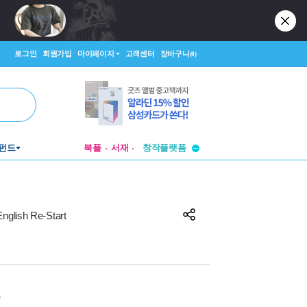
로그인
회원가입
마이페이지
고객센터
장바구니
(0)
투비컨티뉴드
펀드
북플
서재
창작플랫폼
투비컨티뉴드
English Re-Start
원