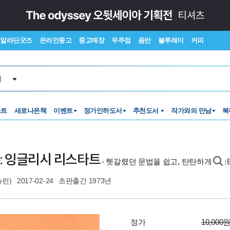
알라딘굿즈
온라인중고
중고매장
우주점
음반
블루레이
커피
서
스트
새로나온책
이벤트
정가인하도서
추천도서
작가와의 만남
북
ed 1 : 잉글리시 리스타트
- 헷갈렸던 문법을 쉽고, 탄탄하게
|
뉴런)
2017-02-24
초판출간 1973년
정가
10,000