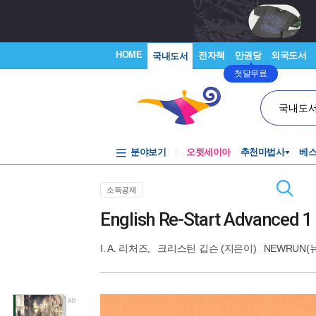
HOME
전자책
만권당
외국도서
국내도서
첫달무료
국내도
분야보기
오뒷세이아
추천마법사
베
소득공제
English Re-Start Advanc
I. A. 리처즈
,
크리스틴 깁슨
(지은이)
NEWRUN(