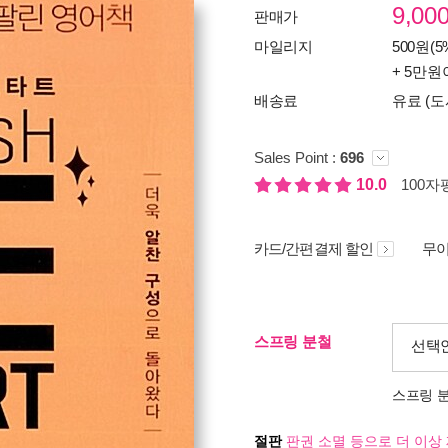
9,00
판매가
마일리지
500원(5
+ 5만원
배송료
유료 (도
Sales Point :
696
10.0
100자평
카드/간편결제 할인
무이
스프링 분철
선택
스프링 
절판
판권 소멸 등으로 더 이상 