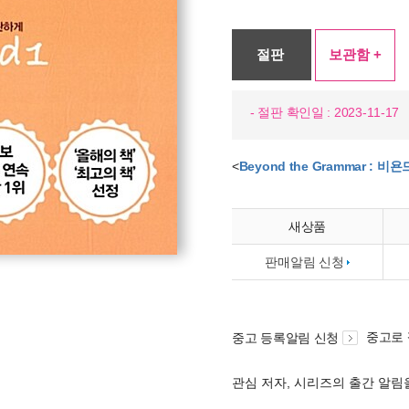
절판
보관함 +
- 절판 확인일 : 2023-11-17
<
Beyond the Grammar : 
새상품
판매알림 신청
중고로
중고 등록알림 신청
관심 저자, 시리즈의 출간 알