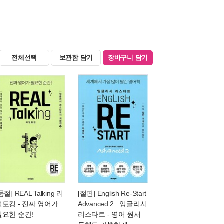
전체선택
보관함 담기
장바구니 담기
품절] REAL Talking 리
[절판] English Re-Start
얼토킹
- 진짜 영어가
Advanced 2 : 잉글리시
필요한 순간!
리스타트
- 영어 원서