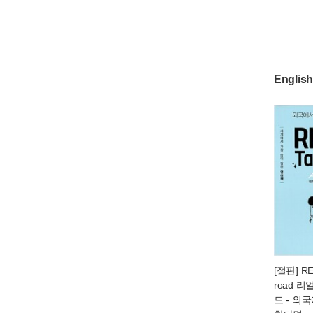
English
[절판] REA
road 
드
- 외