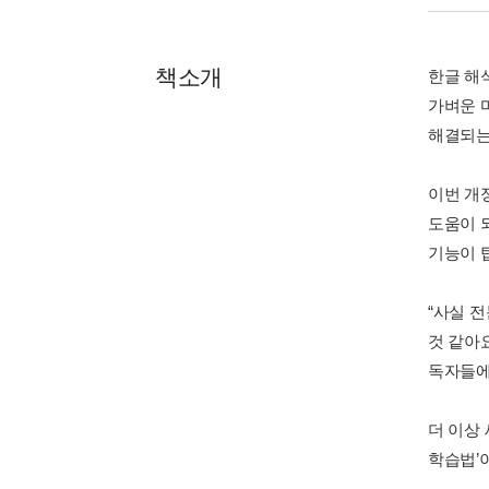
책소개
한글 해
가벼운 
해결되는
이번 개
도움이 
기능이 
“사실 
것 같아
독자들에
더 이상
학습법’