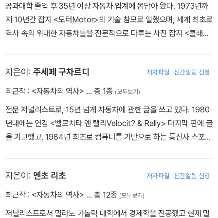
공과대학 졸업 후 35년 이상 자동차 업계에 몸담아 왔다. 1973년까
지 10년간 잡지 <모터Motor>의 기술 참모로 일했으며, 세계 최초로
역사 속의 위대한 자동차들을 전문적으로 다루는 사진 잡지 <클래식
카Classic Cars>를 창간했다. 1980년에는 다시 자동차 회사로 돌
아가 애스턴 마틴의 중역을 지내다가 이후 자가토로 옮겼다.
지은이:
주세페 구차르디
저자파일
신간알림 신청
최근작 :
<자동차의 역사>
… 총 1종
(모두보기)
전문 저널리스트로, 15년 넘게 자동차에 관한 글을 쓰고 있다. 1980
년대에는 연감 <벨로치타 앤 랠리Velocit? & Rally> 마지막 판에 글
을 기고했고, 1984년 최초로 컴퓨터를 기반으로 하는 통신사 스포츠
인포메이션Sport Information을 설립했다. 이후 타르가 플로리오T
arga Florio 경주를 회고하는 잡지 창간호를 편집했으며, 월간 자동
지은이:
엔초 리초
저자파일
신간알림 신청
차 잡지 <구이다Guida>와 레이더 회사의 정기 간행물 <쿠페 앤 스
파이더Coup? & Spider> <모노볼룸 앤 스테이션 왜건Monovolu
최근작 :
<자동차의 역사>
… 총 12종
(모두보기)
me & Station Wagon>의 편집 주간, 백과사전 <오롤로기 다 폴소
저널리스트로서 밀라노 가톨릭 대학에서 경제학을 전공했고 현재 밀