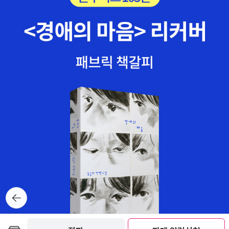
뒤로가
기
보관함담기