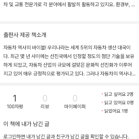
차 및 교통 전문가로 각 분야에서 활발히 활동하고 있지요. 환경부, 국
토해양부, 지식경제부, 서울시 등 정부 각부서의 연구 용역 및 자문을
맡고 있으며, 라디오 방송 MC 등 다양한 방송 활동도 하고 있어요.
지금까지 자동차와 관련해서 10여 개의 특허를 받았고, 150여 편의
출판사 제공 책소개
논문, 2500여 편의 칼럼, 20여 권이 넘는 책을 썼답니다.
자동차 역사의 바이블! 우리나라는 세계 5위의 자동차 생산 대국이
다. 최근 몇 년 사이에는 선진국에서 인정할 정도의 첨단 기술을 보유
하게 되었고, 자동차 산업의 규모에 걸맞은 문화적 선진화가 이루어
지고 있어 매우 긍정적으로 평가되고 있다. 그러나 자동차의 역사나
개발 과정, 자동차를 둘러싼 전반적인 문화적 특성을 이해할 수 있는
서적은 전무한 실정이다. 예담의 <자동차의 역사>는 자동차를 사랑
읽고 싶어요 2명
1
0
0
하는 마니아들에게 이미 많이 알려져 있는 자동차의 바이블과도 같은
읽고 있어요 0명
100자평
리뷰
마이페이퍼
책이다. 그러나 영국식 영어 표현과 전문용어가 혼재되어 있고, 압도
읽었어요 1명
적인 분량으로 인해 책 전체의 내용을 이해하는 데 어려움이 많았다.
이 책에 내가 남긴 글
이에 원서를 우리말로 번역 출간함에 따라 국내 독자들은 630여 페
이지 가득 실린 시원스러운 사진과 더불어 그 내용도 명징하게 이해
로그인하면 내가 남긴 글과 친구가 남긴 글을 확인할 수 있습니다.