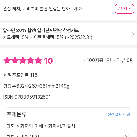
관심 저자, 시리즈의 출간 알림을 받아보세요
신청
알라딘 30% 할인! 알라딘 만권당 삼성카드
카드혜택 15% + 이벤트혜택 15% (~2025.12.31)
10
100자평 1편
리뷰 0편
세일즈포인트
115
양장본
632쪽
267*361mm
2149g
ISBN 9788959132591
주제분류
신간알림 신청
과학
>
과학의 이해
>
과학사/기술사