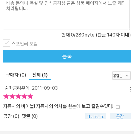
업적 발전의 상징이라고 해도 무방할 정도로 20세기를 가장 잘 보여
준다. 또한 격동의 20세기 100년 역사를 지나는 동안 커다란 변화가
일어날 때마다 자동차는 이를 포착하고 반영해왔다. 이탈리아의 권위
있는 자동차 전문가인 세 명의 저자는 이 한 권에 자동차의 모든 것을
현재
0
/280byte (한글 140자 이내)
담았다. 20세기의 주역들, 즉 집단적 상상력에 뚜렷한 업적을 남긴
스포일러 포함
인물과 자동차를 중심으로 서술했으며, 아울러 흥미진진한 자동차 경
주를 세계적인 행사로 변화시킨 사람들과 사건도 다루었다. 또한 클
등록
래식카, 컨버터블, 한 대뿐인 꿈의 자동차 등 세계 자동차의 상징들을
풍부한 사진과 함께 자세히 설명했다.
구매자 (0)
전체 (1)
숨마쿰라우데
2011-09-03
메뉴
자동차의 바이블! 자동차의 역사를 한눈에 보고 즐길수있다!
공감 (
0
)
댓글 (0)