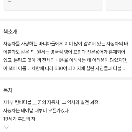
합
책소개
자동차를 사랑하는 마니아들에게 이미 많이 알려져 있는 자동차의 바
이블과도 같은 책. 원서는 영국식 영어 표현과 전문용어가 혼재되어
있고, 분량도 많아 책 전체의 내용을 이해하는 데 어려움이 많았지만,
이 책이 이를 대체함에 따라 630여 페이지에 실린 사진들과 더불어
그 내용도 명징하게 이해할 수 있게 되었다.
목차
가장 아름답고 전설적인 자동차로 평가되는 페라리 F50이 표지를 장
식하고 있는 이 책에는 자동차 발전에 획기적인 전기가 된 모델들이
제1부 컨버터블 __ 꿈의 자동차, 그 역사와 발전 과정
화려한 사진으로 실려 있다. 또한 이처럼 역사적 가치가 있는 모델이
자동차는 태어날 때부터 오픈카였다
탄생하기까지의 과정을 실감나게 설명하고 있는 글은 다른 곳에서 얻
19세기 후반의 차
기 힘든 고급 정보를 제공해준다.