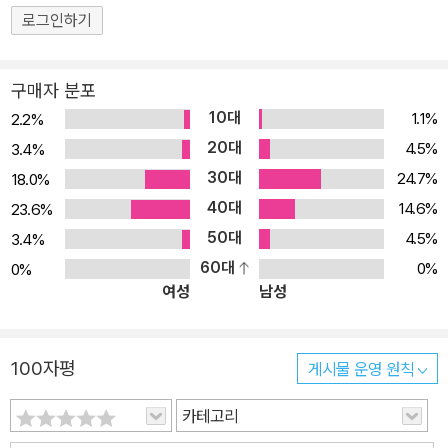
할 수 있게 되었다. 가장 아름답고 전설적인 자동차인 페라리 F50이
로그인하기
표지를 장식하고 있는 이 책에는 자동차 발전에 획기적인 전기가 된
모델들이 화려한 사진으로 실려 있다. 또한 이처럼 역사적 가치가 있
구매자 분포
는 모델이 탄생하기까지의 과정을 실감나게 설명하고 있는 글은 고급
10대
1.1%
2.2%
정보에 목마른 국내 독자들의 갈증을 시원하게 해소시켜준다. 저자는
20대
4.5%
3.4%
자동차의 역사를 컨버터블, 클래식카, 레이싱카로 나누어 설명하면
30대
24.7%
18.0%
서, 역사를 바꾼 전설적인 모델의 사진과 함께 개개 모델의 구체적인
40대
사양을 자세하게 소개해 그 흐름을 한눈에 읽을 수 있도록 했다. 감수
14.6%
23.6%
과정에서 가능한 한 독자들에게 익숙한 용어를 선택하고, 원서의 잘
50대
4.5%
3.4%
못된 부분을 바로잡아 독자들이 보다 정확하고 풍부한 정보를 접할
60대
0%
0%
여성
남성
수 있도록 노력하였다. 자동차에 관심 있는 독자들의 지적 욕구 충족
을 위해 부족함이 없는 책인 만큼 널리 읽혀 우리의 자동차 문화에 좋
은 밑거름이 되기를 기대한다. 질주의 유혹, 거부할 수 없는 도전의 역
100자평
게시물 운영 원칙
사 20세기 최고의 발명품, 자동차 역사 120년의 모든 것! 1886년 고
틀리프 다임러는 말 없는 마차 형태인 최초의 자동차를 만들었다. 이
카테고리
후 120년간 자동차의 발달사는 20세기가 이룩한 기술적, 형태적, 상