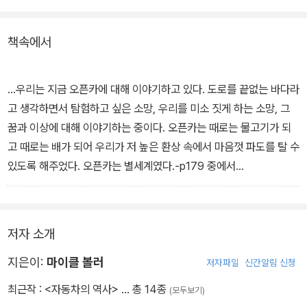
지은이들은 자동차의 역사를 컨버터블, 클래식카, 레이싱카로 나누어
책속에서
설명하면서, 역사를 바꾼 전설적인 모델의 사진과 함께 개개 모델의
구체적인 사양을 자세하게 소개해 그 흐름을 한눈에 읽을 수 있도록
했다. 눈과 머리 모두를 만족시켜 주는 책이다.
...우리는 지금 오픈카에 대해 이야기하고 있다. 도로를 끝없는 바다라
고 생각하면서 탐험하고 싶은 소망, 우리를 미소 짓게 하는 소망, 그
꿈과 이상에 대해 이야기하는 중이다. 오픈카는 때로는 물고기가 되
고 때로는 배가 되어 우리가 저 높은 환상 속에서 마음껏 파도를 탈 수
있도록 해주었다. 오픈카는 별세계였다.-p179 중에서
기블리는 마세라티가 만든 도로용 차 중에서 가장 위대한 작품이며
순수 이탈리아 품종 중 최고의 차이고 또한 마지막 차이기도 했다. 주
저자 소개
자로가 기아에서 근무한 3년 사이에 디자인한 패스트백 쿠페는, 196
6년 토리노 모터쇼에서 처음 세상에 공개되었을 때나 지금이나 여전
지은이:
마이클 볼러
저자파일
신간알림 신청
히 우아한 모습을 간직하고 있다.-p392 중에서
최근작 :
<자동차의 역사>
… 총 14종
(모두보기)