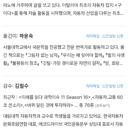
Orologi da Polso> 출판 총책임자로 일했다. 최근에는 멀티미디어
라노에 거주하며 글을 쓰고 있다. 이탈리아 최초의 자동차 잡지 <구
작품 <알파 로메오-레이싱 100년Alfa Romeo: A Centry of Raci
이다>를 통해 저술 활동을 시작했으며, 자동차 산업을 다루는 최초의
ng>(1997년)을 저술했으며, 현재까지 이탈리아의 중요한 자동차
일간지 <오토링크 뉴스Autolink News>의 편집자로 일했다. 그 후
관련 간행물에 글을 쓰고 있다.
바로 전문 레이더 회사의 정기 간행물 <모노볼룸 앤 스테이션 웨건>,
옮긴이:
하윤숙
저자파일
신간알림 신청
<쿠페 앤 스파이더>의 편집 주간을 맡았다. 현재 <겐테 모토리 스페
치알 모터쇼Gente Motori Speciale Motor Show> 지에 신차 소
서울대학교에서 국문학을 전공했고 전문 번역가로 활동하고 있다. 옮
개 기사를 쓰고 있으며, 전 세계 트랙 경주의 역사를 집필 중이다.
긴 책으로는 『그림자 없는 남자』 『우리는 왜 잊어야 할까』 『벌의 사생
활』 『불평등의 창조』 『깃털-가장 경이로운 자연의 걸작』 『밤, 호랑이
가 온다』 등이 있다.
감수:
김필수
저자파일
신간알림 신청
최근작 :
<미래를 읽다 과학이슈 11 Season 16>
,
<자동차.교통 60
초 쓴소리>
,
<바퀴 달린 것에 투자하라>
… 총 76종
(모두보기)
대림대학 자동차학과 교수로 학생들을 가르치고 있어요. 한국자동차
문화포럼연합 대표, 에코드라이브 국민운동본부 상임대 표로서 자동