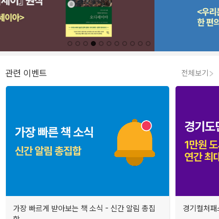
관련 이벤트
전체보기
가장 빠르게 받아보는 책 소식 - 신간 알림 총집
경기컬처패스