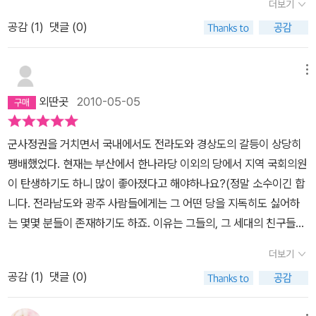
더보기
인 행사를 한다기에 곧바로 구입해 읽었다. 물론 내가 읽은 다음 우리
경받던 바바가 미국에서 한 일은 주유소 충전과 벼룩시장에서 중고물
지 치유하지 못한다.아버지보다 더 아버지같이 친근했던 아저씨 라힘
공감 (
1
)
댓글 (0)
중딩 아들과 예비 중딩에게까지 읽히기 위한 속셈도 저변에 깔려 있
품을 파는 것이었다. 어릴적부터 아미르는 아버지가 무서웠고, 알리
이 그 문제를 해결할 수 있는 길을 열어 줄거라면서 위험하기만 한 카
었다. 이 책을 읽으면서 나는 몇 가지 사실에 놀랐다. 먼저, 연을 쫒는
와 하산을 자신의 가족으로 여기는 아버지가 싫었다. 아미르는 자신
불에 되돌아가서 하산의 아이를 구해오라한다.구해오는 과정에 많은
아이라는 제목과 표지 그림에서 아프가니스탄에서도 연을 날린다는
이 태어남과 동시에 엄마가 죽었기 때문에 아버지가 자신을 미워한다
메뉴
위험도 있었고 아이에게서 신뢰와 불신을 한몸에 받았지만 결국은 연
사실을 처음 알고 놀랐다. 그리고 연싸움을 하는 것과 그를 위해 연줄
고 생각했다. 그러나 미국에서 아미르는 자신을 위해 희생하는 아버
을 날리는 것으로 해서 갈등의 완화가 시작된다.글속의 등장 인물들
외딴곳
2010-05-05
에 유리가루를 먹이는 것도 우리나라와 통하는 점이라 놀랐다. 둘째
지의 헌신적인 사랑을 깨닫고 생활은 어려웠지만 그 어느 때보다 가
은 제각기 여러가지 실수를 하지만 그 실수를 만회하기 위한 나름의
는, 소련 침공 이전의 아프가니스탄의 평화로움과 아름다운 자연 그
까워지게 된다.시간은 우리를 기다려주지 않는다고 했던가. 아미르가
노력도 참많이 한다. 그 속에서 책임감을 느낄수 있었다.주인공 아미
군사정권을 거치면서 국내에서도 전라도와 경상도의 갈등이 상당히
리고 순박한 사람들과 상류 사회의 문화(음식, 놀이 등)에 놀랐다. 9
결혼하자마자 바바는 암이 전이되어 돌아가시고 만다. 다행히 그에게
르두려움과 아버지의 사랑을 얻고자 하는 비겁함으로 인해서 하산의
팽배했었다. 현재는 부산에서 한나라당 이외의 당에서 지역 국회의원
시 뉴스에서만 보던 중동 전쟁 속의 아프가니스탄의 폐허같은 모습과
는 아내가 있었고 아내의 가족이 있었다. 그리고 어릴적부터 원했던
위험을 모른척하고 내쫓기는 하지만 그 아들을 구함으로써 마음의 빚
이 탄생하기도 하니 많이 좋아졌다고 해야하나요?(정말 소수이긴 합
너무 대조적인 풍경들이 아름답게 묘사되어 있어, 전쟁으로 고통받고
소설가가 되어 네 권의 책도 펴냈다. 한가지 아쉬운 것은 아무런 문제
을 갚는다.또한 자신의 약한 면을 알기에 다른 사람의 허물을 감싸안
니다. 전라남도와 광주 사람들에게는 그 어떤 당을 지독히도 싫어하
있는 아프가니스탄 민간인들의 참상이 너무나 뼈아프게 다가왔다. 셋
가 없음에도 불구하고 15년 동안 아이가 없다는 것.그러던 어느 날 아
아 줄수 있는 사람으로 성장을 한다.그 내면의 마음을 가다듬기 위한
는 몇몇 분들이 존재하기도 하죠. 이유는 그들의, 그 세대의 친구들과
째, 어린시절 자신의 하인이었던 하산이 이복동생이었음을 알게 되고
버지의 오랜 파트너인 라힘 칸으로부터 연락이 온다. 병 때문에 파키
도구로써 글쓰기가 유용한 역활을 했었던건 아닐까 싶기도 하다..아
가족들이 군부의 총과 군화에 의해서 목숨을 잃었기 때문이라네요.
아버지에 대한 배신감을 느끼게 되지만, 이미 아버지는 돌아가신 뒤
스탄의 병원에 있다는 이야기를 듣고 자신이 소설가가 될 수 있도록
더보기
미르 잔에게네 이야기를 정말 재미있게 읽었다. 신이 네게 특별한 재
용서가 쉽지 않다고 합니다.작가 호세이니는 다우드 칸이 쿠데타를
이며, 그 이복 동생의 아들 소랍 역시 하산과 자신을 멀어지게 만든 장
응원해준 라힘 칸을 만나기 위해 파키스탄으로 향한다. 그곳에서 라
능을 주셨다. 이제 그 재능을 갈고 닦는 것이 네가 해야 할 의무이다.
공감 (
1
)
댓글 (0)
일으킨 73년에 이란의 테헤란에서 본국의 카불로 돌아온다. 그 전후
본인인 아셰프에게 다시 대를 물린 성추행을 당한 사실이 너무 충격
힘 칸은 그동안 숨겨 두었던 아버지 바바의 비밀에 대해 털어 놓기 시
신이 주신 재능을 허비하는 사람은 바보다. 너는 정확한 문법과 재미
의 아프가니스탄은 아미르의 어린시절을 통해서 비교적 자세히 알 수
적이다.열두 살 정도의 남자 아이들이 동성간에 성추행을 한다는 사
작하는데.『연을 쫓는 아이』는 단순한 성장소설이 아니다. 그곳에는
있는 스타일로 이야기를 만들었다. 그러나 네 이야기에서 가장 놀라