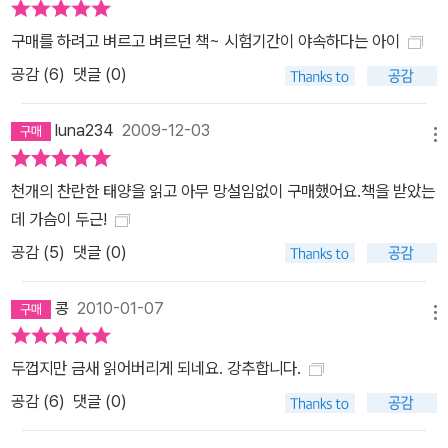
면을 통해 나타난다. 아미르와 하산이 이복형제라는 사실과 아미르가
구매를 하려고 벼르고 벼르던 책~ 시험기간이 야속하다는 아이
하산의 아들 소랍을 양자로 받아들이는 과정은 이런 인종문제에 대한
공감 (
6
)
댓글 (0)
나름대로의 대안이 아닌가 싶다. (옮긴이의 말 중에서)
luna234
2009-12-03
메뉴
천개의 찬란한 태양을 읽고 아무 망설임없이 구매했어요.책을 받았는
데 가슴이 두근!
공감 (
5
)
댓글 (0)
콩
2010-01-07
메뉴
두껍지만 금새 읽어버리게 되네요. 강추합니다.
공감 (
6
)
댓글 (0)