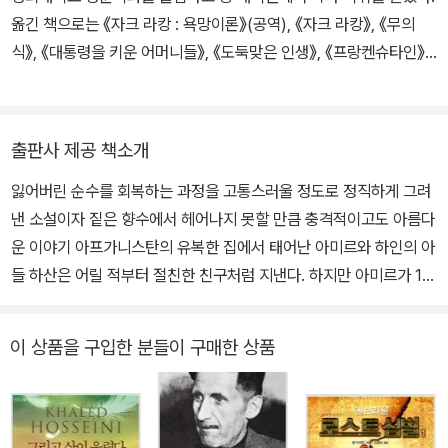
번째 장편소설 『천 개의 찬란한 태양』을 발표했다. 이 소설은 전작보
옮긴 책으로는 《자크 라캉 : 욕망이론》(공역), 《자크 라캉》, 《무의
다 한층 완성도 높은 작품으로 평가받으며 103주 동안 《뉴욕 타임
식》, 《대통령을 키운 어머니들》, 《도둑맞은 인생》, 《프랑켄슈타인》,
스》 베스트셀러에 올랐다. 2013년에는 가난 때문에 이별을 맞이한
《빌헬름 라이히》, 《연을 쫓는 아이》, 《어린 예수》, 《로스트 페인팅》,
남매와 가족의 사랑을 더듬어가며 아프가니스탄 60년의 역사를 관통
《프랭크 바움》, 《라캉의 정신분석학과 페미니즘 이론을 통한 아동문
하는 세 번째 장편소설 『그리고 산이 울렸다』를, 2018년에는 내전을
학작품 읽기》, 《창조적 글쓰기》, 《블루의 불행학 특강》 등이 있다. 저
피해 유럽으로 탈출하던 중 사망한 시리아 난민 소년 아일란 쿠르디
출판사 제공 책소개
서로는 《라캉의 욕망 이론과 셰익스피어 텍스트 읽기》가 있다.
에게서 영감을 얻은 짧은 그림책 『바다의 기도』를 발표했다. 그의 작
잃어버린 순수를 회복하는 과정을 고통스러울 정도로 정직하게 그려
품은 80여개 국에서 6천만 부 이상 판매되며 지금도 국경을 넘어 변
낸 소설이자 짙은 향수에서 헤어나지 못할 만큼 충격적이고도 아름다
함없이 사랑받고 있다. 2006년 유엔난민기구의 친선대사로 임명되
운 이야기 아프가니스탄의 유복한 집에서 태어난 아미르와 하인의 아
었고, 현재 NGO 활동과 더불어 할레드 호세이니 재단을 통해 아프가
들 하산은 어릴 적부터 절친한 친구처럼 지낸다. 하지만 아미르가 12
니스탄에서 인도주의적 지원 사업을 펼치고 있다. www.khaledhos
살 되던 해의 겨울, 연 날리기 시합 때 일어난 사건을 계기로 두 사람
seini.com www.khaledhosseinifoundation.org
의 우정에 시련이 닥친다. 그후 아미르는 전쟁을 피해 미국으로 망명
이 상품을 구입한 분들이 구매한 상품
하여 평온한 생활을 하다가 38세가 되던 2001년 여름, 예기치 않은
운명의 전환기를 맞는다. 하산을 배반한 죄값을 치르기로 결심하고
탈레반 지배하의 아프가니스탄으로 돌아오는 아미르… 그는 태어나
처음으로 운명에 거역했다. 실 끊어진 연과 같이 이제 아미르는 근심