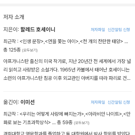
저자 소개
지은이:
할레드 호세이니
저자파일
신간알림 신청
최근작 :
<인생 문장>
,
<연을 쫓는 아이>
,
<천 개의 찬란한 태양>
…
총 125종
(모두보기)
아프가니스탄 출신의 미국 작가로, 지난 20년간 전 세계에서 가장 널
리 읽히고 사랑받은 소설가다. 1965년 카불에서 태어난 호세이니는
소련의 아프가니스탄 침공 이후 외교관인 아버지를 따라 파리로 건너
갔다가 1980년 미국으로 망명했다. 의대를 졸업하고 의사로 일하는
틈틈이 작품을 써서, 2003년 첫 장편소설 『연을 쫓는 아이』를 발표
옮긴이:
이미선
저자파일
신간알림 신청
했다. 두 소년의 우정과 배반, 속죄를 다룬 이 작품은 출간 후 240주
이상 《뉴욕 타임스》 베스트셀러에 올랐으며, 동명의 영화로도 제작되
최근작 :
<우리는 어떻게 사랑에 빠지는가>
,
<아라비안 나이트>
,
<만
어 신인 작가인 호세이니의 이름을 단숨에 전 세계에 알렸다. 이어 2
화로 보는 기초과학상식>
… 총 59종
(모두보기)
007년, 아프가니스탄에 남겨진 여성들의 삶과 사랑, 연대를 그린 두
경희대학교 영문학과를 졸업하고 동 대학원에서 박사 학위를 받았다.