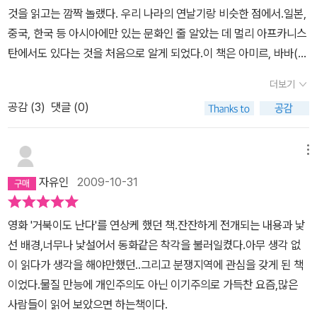
듯,이 아이들의 모습은 굴곡있는 역사와 전쟁속에권리를빼앗기고 힘
것을 읽고는 깜짝 놀랬다. 우리 나라의 연날기랑 비슷한 점에서.일본,
잃은그들의 모습과 흡사해보인다. 손이 베이면서도 유리 먹인 연줄을
중국, 한국 등 아시아에만 있는 문화인 줄 알았는 데 멀리 아프카니스
놓지 않고 연날리기를하는 것이나,그 연을쫓아가는 아이의 모습은상
탄에서도 있다는 것을 처음으로 알게 되었다.이 책은 아미르, 바바(아
징적이다. 연날리기 대회에서 우승하여 아버지에게 인정받고자 했던
미르 아버지),하산( 아미르의 이복동생이자 하인).이 세사람들의 얽
연이 '성공'을 상징한다면, 그 죄를 늬우치고 용서를 구하고 하산의 아
더보기
힌 이야기인데 그 중에서 아미르의 성장기라 할 수 있다. 어린 시절 아
들과 함께 연을 날리는마지막 장면은 오랜 시간 마음 속에 담아두었
공감 (
3
)
댓글 (0)
버지와는 너무나 다른성향으로 인해 자신감이 결여 되었던 아미르와
던 죄의식을 날려보내는 그것처럼 평화롭게 느껴진다. 아미르가 던지
그의 하인임에도 늘 묵묵히 자신의 일을 잘 해 바바로부터 칭찬 받는
는 석류를빨갛게 뒤집어 쓰면서도 고스란히 맞고 서 있던 하산의 모
하산으로 인한 자격지심. 이로 인해 살짝 움츠러든 아미르가 자신도
메뉴
습이 잊혀지지 않는다.
잘 인식 못하는사이에 하산을 질투하고 그를 아세프의 폭력에서 구하
자유인
2009-10-31
지 못하고 그저 바라만 봤던 것에 대한 죄책감으로 인해 결국은 하산
에게 도둑이라는 누명을 씌워 내보는 일을 실행.이후 미국으로 망영
영화 '거북이도 난다'를 연상케 했던 책.잔잔하게 전개되는 내용과 낯
하여 어른이 된 이후에 그동안 감춰졌던 비밀(하산이 자신의 이복동
선 배경,너무나 낯설어서 동화같은 착각을 불러일켰다.아무 생각 없
생이라는 사실)에 대해 알게 되면서 과거 자신이 내면 깊숙이 눌러 놓
이 읽다가 생각을 해야만했던..그리고 분쟁지역에 관심을 갖게 된 책
았던 사건(하산이 아세프에게 성폭행 당하는 데도 아무런 행동도 취
이었다.물질 만능에 개인주의도 아닌 이기주의로 가득찬 요즘,많은
하지 못한데 대한 죄책감)이 머리를 들고 나와 책임(하산의 아들인 소
사람들이 읽어 보았으면 하는책이다.
랍을 살기 좋은 환경으로 옮겨야 한다는 그러나 결국은 자신이 입양