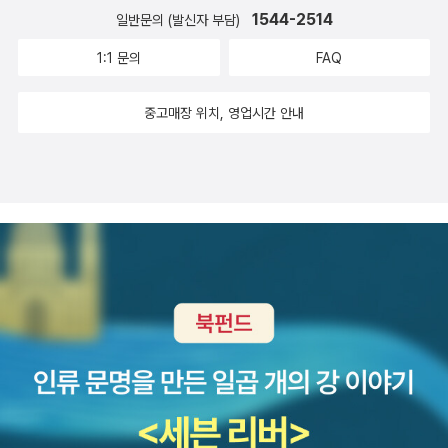
즈를 연상시키는 주인공이 등장하여 왓슨을 연상시키는 집사와 함께
시..그간 혹평 리뷰에 대한 폭풍 까임에 대한 귀신같은 자기쉴드 끼워
1544-2514
일반문의 (발신자 부담)
정당인 칼크('대중')당과 파르캄('깃발')당에 권력을 넘겨주었다책에
사건을 풀어가는데 오랜만에 옛 작품을 읽어서 그런지 재미가 쏠쏠했
넣기? ^^;이 책에는 음악 이야기 역시많이 나온다고, 이 전 페이퍼에
서는..러시아인이 물러간 자리에 탈레반이 처음 들어왔을때는 사람들
1:1 문의
FAQ
다. <황금을 안고 튀어라>는 기대를 많이했지만, 솔직히 재미가 없었
서도 이야기했다. 그 중, 사운드와 씬scene에 대한 이야기가 흥미롭
은 더이상 피를 보지 않을것이라는 기대로 모두 환호성을 질렀다고
다. 각 캐릭터가 잘 살아있어서 오히려 이야기보다는 캐릭터에 집중
다.독립 레이블을 직접 만들었고, 음악 평론가로도 유명한 하라 마사
한다.그러나 하자라인에 대한 숙청 작업을 하면서 이루 말할 수 없이
중고매장 위치, 영업시간 안내
하면서 읽었던 작품이다. 굉장히 긴박감 넘치는 소재를 이렇게 긴박
아키가 음악 공간 전체를 '사운드sound'라고 불렀는데'우리는 곡 하
끔찍한 곳이 되어갔다고 한다.아프가니스탄... 탈레반.. 시아파.. 수니
감 없게 쓸 수도 있구나, 생각했다. <환상의 여인>은 비극시리즈를
나하나를 듣는 것이 아니라, 그 너머에 있는 사운드라는 거대한 혼돈
파...매스컴에서 보일때마다 별 관심없이 지나쳐왔던게 사실이다..예
읽기 전에 읽어봤는데, 예전에 한 번 읽은 기억이 있음에도 불구하고
으로서의 음악 세계와 접속된다' 는 주장더욱 커다란 사운드에 접속
전에 샘물교회 피랍사건때 그렇게 위험한 곳을 왜 갔을까?라는 의문
여전히 범인을 모르고 있다가 깜짝 놀랐다. 이런 반전은 언제나 환영
하는 '새로운 맥락'그리고, 저자는 이것을 책에 적용시킬 때는 기존의
을 잠시 품었을뿐..온갖 악플에 시달리는 기독교에 대해 좋지 않은 맘
이다. 옛날 작품이라고 무시해선 안된다니까! 최고의 작품! 모두들 극
패키지를 해체하고 완전히 새롭게 만드는 '리패키징'으로 이야기한다.
이 컸을뿐 그들의 어려움에 대해서는 생각조차 해보지 못했다.요즘도
찬하는 <아웃>에서는 그다지 공감을 느끼지 못했으나, <그로테스크
리패키징과 더욱 커다란 사운드의 공통점은 '마이크로 컨텐츠' 이다.
가끔 TV에서 아프가니스탄에 대한 뉴스가 나온다.911테러를 비롯한
>부터 시작하여 <잔학기>를 거쳐 <아웃>에서 기리노 나쓰오에 대
지금 이 순간, 나도, 당신도 공급하고, 동시에 소비하고 있는 이와 같
각종 사건사고..그때와 다른 시선을 가지고 볼 수 있게 되었다이 한권
한 감탄이 극에 달했다. 단연코 나는 이제, 기리노 나쓰오의 팬이다.
은 글들.
의 책을 읽으므로서.....곧 '천개의 찬란한 태양' 책을 다시 읽을 예정이
미로 시리즈가 부디, 더 번역되어 나오길 바란다. <나이팅게일의 침
다...그러면 아마도 아프가니스탄에 대한 선입견을 많이 없애고 점더
묵>은 전작(바티스타 수술팀의 영광)이 훨씬 나아서, 뒤이어 출간된
새로운 시선으로 바라 볼수도 있을것 같다고 기대한다...
다는 3편을 볼까말까 고민하게 되었다.<사라진 이틀>은 요코야마 히
데오의 감동 강박증이 무엇인가 확실히 알게 해 주어서, 한동안 멀리