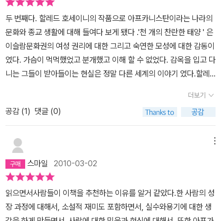
줄 하나의 전령으로서라도 이 책은 아주 중요한 의무를 가지고 있는
르가 아무리 고약한 짓을 해도 하산의 충성심은 변하지 않았다. 그러
지 모른다.
두 번째다. 할레드 호세이니의 작품으로 아프카니스탄이라는 나라의
나 아쉽게도 하산은 하자르인이다. 아프가니스탄은 국민의 80% 이
문화와 종교 생활에 대해 들여다 보게 됐다 .'천 개의 찬란한 태양 ' 은
상이 수니파로, 시아파인 하자르인은 소수민족인 것이다. 세계 역사
이슬람문화권의 여성 권리에 대한 그리고 숙연한 모성에 대한 감동이
를 살펴보면 이런 소수민족들이 인간 이하의 취급을 받는 경우는 허
였다. 가슴이 먹먹했었고 분개했고 이해 할 수 없었다. 감옥을 입고 다
다하다. 게다가 하산은 언청이로 태어났으며, 그의 엄마는 그를 낳자
니는 그들이 받아들이는 현실은 정말 다른 세계의 이야기 였다.할레
마자 도망가 버렸다. 비록 그가 부잣집 도련님을 모시고 있긴 했지만,
드 호세이니의 첫 번째이자 나의 두 번째'연을 쫓는 아이들'은 성장의
어른 아이할 것 없이 사람들은 하산을 놀렸다. 특히 아미르 아버지의
더보기
고통이었다. 아미르 인생의 고통은 아버지 바바에 대한 사랑의 갈망
친구 아들인 아세프 일당이 심했다. 물론 처음부터 하산이 표적이었
공감 (
1
)
댓글 (0)
이였고 하산의 믿음에 대한 고약한 배신이었다. 달아나고 싶어 했으
던 것은 아니다. 남들의 부러움을 한 몸에 받고 있는 아미르가 당연히
며 숨고 싶었던 그의 과거는 결국 가슴에 녹지도 날아가지도 않는 녹
곱게 보이지는 않았을 것이다. 게다가 아미르는 축구보다는 혼자서
슨 고철더미였다. 카불에 떨어진 포탄이고 그의 집을 무너뜨린 탈레
메뉴
책을 읽고 글을 쓰는 것을 더 좋아했다. 그의 아버지 바바 조차도 그런
반의 발자국이었다.숨겨진 아들과 상징으로서의 아들사이에서 자신
모습을 걱정할 정도였다. 아세프 일당이 그런 아미르를 괴롭히자 하
스마일
2010-03-02
을 모질게 해야했던 아미르의 인생에서 이복 동생의 아들 소랍은 그
산은 자신의 특기인 새총으로 아세프를 위협했고, 아세프는 복수를
에게 잘 해볼 수 있는 희망이었다. 그리고 아버지를 용서하고 세상의
다짐하며 도망갔다.겨울이면 아프가니스탄에서는 연날리기 대회가
읽으면서사람들이 이책을 추천하는 이유를 알거 같았다.한 사람의 성
고통을 내려 놓으며 자신의 연민에서 벗어 날 수 있는 사랑이었다.읽
열렸다. 이 연날리기의 승자는 연을 오래 혹은 멀리 날려 보내는 것이
장 과정에 대해서, 소설적 재미도 포함하면서, 실수와용기에 대한 생
으면서 가슴이 아니라 손이 저려왔다 . 가슴에물수제비를 뜨는돌멩이
아니라 다른 사람의 연줄을 끊고 최후에 남는 사람이었다. 아미르의
각을 하게 만들면서, 사람에 대한 믿음과 헌신에 대해서, 또한 아프가