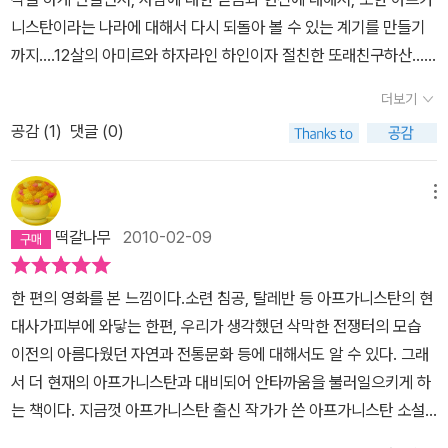
가 날아 왔다. 유리 위에거미줄 처럼 퍼진 금이 딱 소리를 내며 날카로
아버지 바바는 이 대회의 승자였고, 자신의 아들도 승자가 되길 원했
니스탄이라는 나라에 대해서 다시 되돌아 볼 수 있는 계기를 만들기
운 조각이 되어 부서졌다. 아미르의 고백이 그랬고,소랍의 양 같은 눈
다. 이 대회에는 또 한가지의 선물이 있었다. 그것은 바로 승자가 마지
까지....12살의 아미르와 하자라인 하인이자 절친한 또래친구하산...
이 그랬다. 그리고 널 위해 천번이라도 하겠다는 주문같은 말이 두고
막으로 끊은 연을 쫓아가 차지하는 것이다. 하산은 연이 떨어지기도
아버지는 아미르와 하산을 똑같이 사랑하며 돌봐준다.물론 물질적인
두고 맴돈다.나도 그랬을 것이다. 부모의 사랑을 이해하지 못하고 그
더보기
전에 떨어질 곳으로 미리 가서 기다리고 있다가 그 연을 차지했다.아
면이나 공부하는 면에 있어서는 아미르가 훨씬 많은 혜택을 받으면서
의 그런 잘못을 맘에 품었으며 친구의 믿음에 배신으로 답하고 그리
미르가 13살 되던 해, 그는 연날리기 대회의 승자가 되었고 하산은 아
공감 (
1
)
댓글 (0)
자랐지만...한편으로는 아미르의 유약함을 늘 걱정한다.연날리기 대
고 나의 죄 값은 누군가 대신 할 거라 몸을 피했다. 그렇게 그림자 뒤
미르를 위해 연을 쫓아 갔다. 사람들의 박수를 받으며 뒤늦게 하산을
회에서 우승하는것과 마지막 연을 쫓아가서 가져오는것으로서 아버
어 숨어 있던 나의 진실을 누구에게도 알리지 않는 것은 아마 평생 내
따라가기 시작한 아미르는 보지 말아야 할 것을 보고 말았다. 막다른
지에게 인정을 받는것과 사랑을 회복했지만 그 사랑의 대가로 평생을
메뉴
려놓지 못 할 짐일 것이다.
골목에 하산과 연, 벗어놓은 하산의 바지, 그리고 아세프 일당이 있었
지울수 없는 상처를 남긴다.자신을 위해서라면 뭐든지 하겠다는 헌신
떡갈나무
2010-02-09
다. 하산은 연을 지키기 위해 아세프의 몹쓸 짓에도 저항할 수 없었다.
적인 친구 하산이 마지막 연을 쫓아가다가 평소 아미르와 하산을 못
아미르는 그것을 몰래 숨어서 지켜만 보았다. 그날 이후 하산은 한동
마땅하게 여기는 친구들에게 성폭행 당하는것을 목격하고 만것이다.
한 편의 영화를 본 느낌이다.소련 침공, 탈레반 등 아프가니스탄의 현
안 아팠고, 아미르는 하산을 멀리하기 시작했다. 하산을 보는 것이 괴
연을 포기하면 위험에서 벗어날 수 있었지만, 포기하는 대가로 아버
대사가피부에 와닿는 한편, 우리가 생각했던 삭막한 전쟁터의 모습
로웠던 아미르는 결국 하산에게 도둑 누명을 씌우고 집에서 나가게
지의 사랑을 회복할 기회를 잃을거란 생각과 그 아이들에 대한 두려
이전의 아름다웠던 자연과 전통문화 등에 대해서도 알 수 있다. 그래
만들었다. 하산의 아버지 알리와 함께 자란 아버지 바바는 울면서 알
움으로도망을 치고 만다... 하산이 자신을 보지 못했을거라는 생각으
서 더 현재의 아프가니스탄과 대비되어 안타까움을 불러일으키게 하
리에게 애원했지만, 알리는 하산의 손을 잡고 집에서 나가버렸다.그
로..그뿐 아니라 하산을 마주보기 힘들었던 탓에 도둑 누명을 씌워 하
는 책이다. 지금껏 아프가니스탄 출신 작가가 쓴 아프가니스탄 소설
후 소련의 아프가니스탄 침공이 있었다. 부자였던 아버지 바바는 달
산을 쫓아내기까지한다.세월이 흘러 전쟁이 터지고, 아미르와 아버지
은 영화를 빼고는 한번도읽어본적이 없던 차에 알라딘에서 50% 할
랑 옷가지 몇 개만 챙겨 미국으로 이민을 갔다. 아프가니스탄에서 존
는 미국으로 피신을 해서 안정을 되찾지만, 어린시절의 상처는 끝까