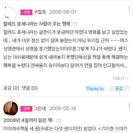
서'라고 하고 있는데, 연예인과 같은 셀러브러티들이나 지식인들이'인
사랑해주며 재능을 발견해 준사람..그러나 라힘은 아버지의 가장 큰
구절초
2008-06-01
메뉴
플루언서'로 대중들에게 넓고 얕게 영향을 끼친다면, 이들 마이크로
비밀을 숨겨준다.또한 안전한 곳에서 잘 살고 있는 하산의 가족을 카
인플루언서들은 '작은 커뮤너티 안에서 정보 발신의 축이 되는 블로
할레드 호세니라는 사람이 주는 행복
불로 불러 들이면서 죽음을 맞게 하는 결정적인 역활을 한다. 아미르
거나 마니아' 라고 말하고 있다.이 이야기는 '음식'으로 시작된다.유명
할레드 호세니라는 글쓴이가 궁금하던 차였다.영화를 보고 싶었었는
를 통해 하산의 아들 소랍을 구해오는것으로 마음의 짐을 내려 놓게
한 레스토랑 가이드인 '미슐랭'과 일본 현지의음식관련 소셜 미디어
데... 내가 너무 정신 없이 살며 놓쳤는지 아님 우리집 근처 ~~~머스
된다.'왜요? 제게 무슨 말을 할 수 있어요? 서른 여덟살을 먹고 난 이
인'다베로그'에서 도쿄의 레스토랑에 점수를 매겼는데, 그 차이가 꽤
상영관에서 상영을 포기했었는지아무튼그맇게 지나가 버렸다. 왠지
제야 비로서 내 삶이 모두 빌어먹을 엄청난 거짓말이었다는 것을 알
컸다. 다베로그의 운영 담당자가 말하길 '다베로그에서는 자신과 취
남는 아쉬움때문에 쉽게 내려놓지 못했던욕심을 책을 통해 해결하는
았는데요. 무슨말로 이 상황을 더 나아지게 할 수 있어요? 아무것도
향이 비슷한, 그래서 내 맘에 드는 리뷰어를 발견할 수도 있습니다. 나
행복을 누렸다.연싸움의 승리자보다 달려가 연을 잡아 안고들어서는
없어요. 하나도 없다고요.' P334소랍을 구하러 가는 동안 진정한 애
에게는 그 사람의 평각가 미슐랭 가이드보다 더 유익할 수 있습니다.'
아이가 더 눈에 아른거리고아프카니스탄이 가지고 있는 현실에 가슴
국심과 용기를갖게 되는데읽는 도중에 막 눈물이 나더라'저게 진짜
더보기
미슐랭 조사원은 전문가지만, 그도 한 사람의 인간. 그의 미각이 '독
끝이 찡하고 나까지 서러운건 왜일까!!발목에 방울소리를 끌며 발끝
아프가니스탄이예요. 선생님. 저게 내가 내가 알고 있는 아프가니스
공감 (
0
)
댓글 (0)
자'와 맞지 않는다면, 미슐랭 평가는 '나'에게는 옳지 않으며, 다베로
으로춤추는 아이의 소리 없이 번지는 검은 눈물이 가보지도 못한아프
탄이라고요. 당신요? 이곳에서 당신은 항상 관광객이었어요. 당신이
그에서 '나'와 비슷한 미각의 리뷰어를 찾았다면, 그 혹은 그녀의 평가
카니스탄 이름 모를 골목 어귀에서 헤매이는 나를 오래도록 잡아 끌
그것을 몰랐을 뿐이죠.' P348'당신과 이 아이가 어떤 관계인데
를 보고 음식점을 찾아가는 것은 결코 '헛일'이 아니다.라는 이야기.그
었다.
요?''그애 아버지가 저한테 매우 소중한 사람이었습니다. 사진속 남자
그린네
2008-05-16
메뉴
리고, 이것을 그대로 책에 적용시킨다.뒤로 가면, 이것에 대한 분석을
말입니다. 지금은 죽었습니다.''와히드가 눈을 깜박였다.'당신 친구였
2008년 4월까지 읽은 책-
'맥락성'을 가지고 설명하고 있는데, 이 또한 흥미롭다.나의 평소 생각
나요?'마음속 깊은 곳에서는, 나 역시 바바의 비밀을 지키고 싶었기
미미여사책을 세 권(수로는 다섯 권이지만) 읽었다. <기이한 이야기
은 '세상에 나쁜 책은 없다' ...와는 거리가 멀다. '나쁜 책은 졸라 많다.'
때문에, 본능적으로 그렇다고 대답하려 했다. 그러나 이미 충분히 많