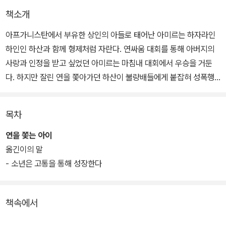
책소개
아프가니스탄에서 부유한 상인의 아들로 태어난 아미르는 하자라인
하인인 하산과 함께 형제처럼 자란다. 연싸움 대회를 통해 아버지의
사랑과 인정을 받고 싶었던 아미르는 마침내 대회에서 우승을 거둔
다. 하지만 잘린 연을 쫓아가던 하산이 불량배들에게 붙잡혀 성폭행
당하고, 이를 목격한 아미르는 골목으로 숨어버린다. 죄책감에 시달
리던 아미르는 결국 하산을 도둑으로 몰아 집에서 내쫓는다.
목차
소설은 주인공 아미르가 어린 시절 저지른 잘못으로 인해 겪는 내면
연을 쫓는 아이
적 갈등과 자신의 잘못을 인정하고 그 빚을 갚기 위해 용기를 발휘하
옮긴이의 말
는 과정을 그린다. 예민하고 불안정했던 소년 아미르는 자신을 내던
- 소년은 고통을 통해 성장한다
지는 희생을 통해 한 인간으로서 성숙과 이해에 도달하며, 열두 살 시
절의 순수를 회복한다.
책속에서
아미르의 성장과정에는 아프가니스탄의 굴곡진 역사가 문신처럼 새