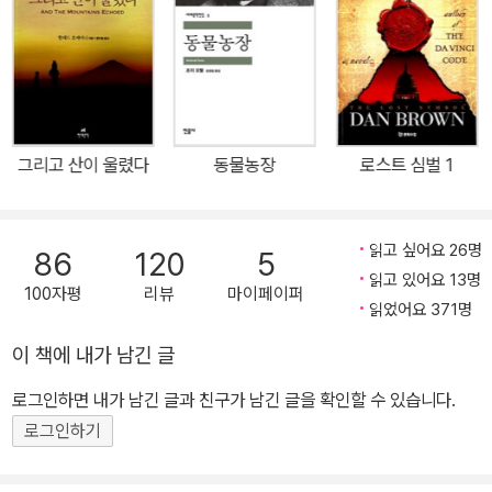
없는 자신에게로 두 번 다시 되돌아갈 수 없다. 하지만 연을 쫓을 때와
같이 전력으로 달릴 수 있다면, 진실을 마주할 용기를 갖는다면 다시
소년의 웃는 얼굴을 만날 수 있을 것이다. 굴절된 우정, 비밀과 배반,
양심의 가책과 보상이 복잡하게 얽힌 한 편의 드라마가 아프가니스탄
의 격동의 역사를 축으로 그려진다. 아프가니스탄의 하늘에 색색의
그리고 산이 울렸다
동물농장
로스트 심벌 1
연이 춤추는 날, 소년 아미르의 마음에 죄의식이 자리한다. 아미르는
형제 같은 하인 하산이 시달리고 있는 현장을 목격하고도 다리가 움
츠러들어 아무것도 할 수 없었다. 뿐만 아니라 보고 있는 것만으로도
읽고 싶어요 26명
86
120
5
괴로워서 그를 억지로 멀리했다. 양심의 가책에 시달리는 아미르의
읽고 있어요 13명
100자평
리뷰
마이페이퍼
모습은 오히려 건전한 것인지도 모른다. 그러나 그는 오랜 세월이 흐
읽었어요 371명
른 후에도 자기 자신을 괴로움으로부터 해방시키지 못한다. 결국 나
이 책에 내가 남긴 글
는 도망쳤다. 나는 겁쟁이였기 때문에 도망쳤다. 아세프가 무서웠고
그가 내게 할 짓이 두려웠다. 상처받을 것이 두려웠다. 골목의 하산에
로그인하면 내가 남긴 글과 친구가 남긴 글을 확인할 수 있습니다.
게서 등을 돌리면서 나는 나 자신에게 그렇게 변명했다. 나는 나 자신
로그인하기
에게 그렇게 믿게 만들었다. 사실 나는 비겁함을 열망했다. 또 다른 변
명, 내가 도망치고 있는 진짜 이유는 ‘이 세상에 공짜는 없다’는 아세