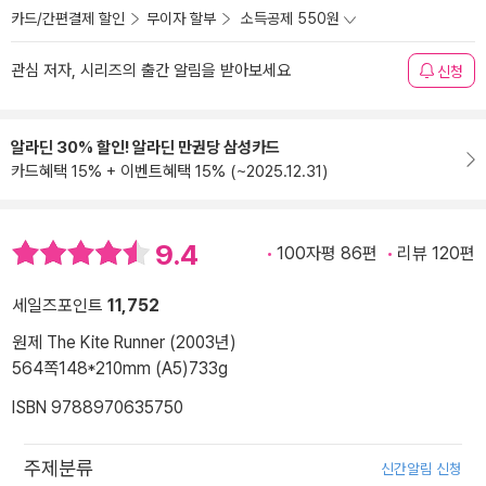
카드/간편결제 할인
무이자 할부
소득공제 550원
관심 저자, 시리즈의 출간 알림을 받아보세요
신청
알라딘 30% 할인! 알라딘 만권당 삼성카드
카드혜택 15% + 이벤트혜택 15% (~2025.12.31)
9.4
100자평 86편
리뷰 120편
세일즈포인트
11,752
원제 The Kite Runner (2003년)
564쪽
148*210mm (A5)
733g
ISBN 9788970635750
주제분류
신간알림 신청