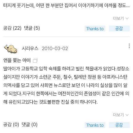
다.- 소랍이 조용하다고 말한다면 그것은 틀린 말이다. 조용함은 평화
터지게 웃기는데, 어떤 한 부분만 집어서 이야기하기에 아까울 정도
원....하인의 아들인 하산에게 해마다 생일 선물을 챙겨주는등...아들
와 평온함을 의미한다. 조용함이란 삶에 대한 볼륨 스위치를 줄이는
로 이야기의 응집력이 강하긴 하다만, 그렇다고, 책을 다 배껴낼 수는
인 아미르를 제외한 모든 사람에 대해서 관대한 사람...왜 아들한테 그
더보기
것이다. 침묵은 버튼을 눌러서 삶을 완전히 꺼버리는 것이다. 결국,아
없으니, 리뷰 쓰기 전에 요렇게 뛰엄뛰엄이나마 이야기해 본다.와타
렇게 모질게 굴었을까??? 라는 의문은 나중에 하산이 아미르와 이붓
공감 (
22
)
댓글 (5)
미르는 자신의 하인에게서 들었던 것과똑 같은 말을 하인의 아들에게
나베 지카와라는 유명 블로거. 블로그 이름은 '내가 모르는 대단한 책
형제라는게 밝혀지면서 알수 있었다.아들이라고 내새우지 못하는 대
하는 것으로 소설은 끝난다. '너를 위해서라면 천 번이라도 그렇게 할
을 당신은 분명히 읽고 있다' 라고 한다.이야기의 중요성에 비해 지엽
신에 다른 모든 선행으로 죄책감을 만회하고자 했던것이다.의도야 어
게.' 연(kite)을 쫒는 아이는 연(緣)을 쫒는 아이였던 것이다.
적인 이야기라 책에 조금 미안하지만, 그래도 새벽에 킥킥거리고 웃
시리우스
2010-03-02
메뉴
찌되었던 바바 한사람으로 인해 많은 사람이 행복할 수 있었다면 좋
었던만큼 옮겨보고 싶다.' 가슴에서 뜨거운 무언가가 올라온다. 흔들
은 일 아닐까??더군다나 미국으로 건너오고 나서부터는 아미르와의
연을 쫓는 아이
리고 있는 것은 전철이 아니라, 나의 마음이다. 크게 취한 것만 같다.
관계도 많이 호전될 수 있었고...바바가 아미르에게 했던 말이다....'부
딸아이가 고등학교 입학 숙제를 하려고 빌린 책을내가 읽었다.성장소
너무 커다란감정에 뒤덮여서 일어설 수도 없다. 이것은 올해 No.1으
당하긴 하지만 며칠동안 일어난 일이, 때로는 하루 동안 일어난 일이
설이지만 이야기가 소련군 주둔, 철수, 탈레반 정권 등 아프카니스탄
로 대단한 책이다. 자신있게 추천할 수 있다.'이 리뷰의 부분은 익히
평생을 바꿔버릴수도 있다, 아미르.' p.216소라야의 과거에 대해서
의역사를 담고 있어 사회면 뉴스로만 보던 이 나라의 실상을 많이 알
알고들 있을 책인 할드 호세이니의 <연을 쫓는 아이>이다. 이 정도면
한말이었지만 사실은 자신의 실수를 마음에 담아서 했던 말 아니었을
게 되었다.지구의 한쪽에서는 여전히인간의 존엄성이 같은 인간에 의
뽐뿌성 몇%라고 할 수 있을까? 뽐뿌성 퍼센테이지는 가늠할 수 없는
까??? 바바는 미처 알지 못했지만 아미르 역시 자신의 실수덕에 그
해 유린되고있다는 것도불편한 진실 중의 하나이다.
아스트랄한 리뷰이나 (오해를 막기 위해 말해두면, 이 리뷰의 나머지
말을 마음깊이 담아 있다는걸 몰랐을테고..... 나도 공감이 가더라...
도 다 이런 식인 건 아니다.) 재미나고, '좋다'는 입소문 일색인 이 책
더보기
어떤 실수들은 시간이 지나도 오래도록 가슴에 맺히는게 있다라는
이 드디어, 마침내 궁금해져서 사고 싶어졌다.그러니깐 이것은 나의
공감 (
0
)
댓글 (0)
걸.....그래도 바바나 아미르는 그 실수들을 만회할 기회를 얻었다는게
취향중 하나저자는 이들 영향력 있는 블로거를 '마이크로 인플루언
참 부럽다라힘 아버지의 친구지만 아버지보다 아미르를 더 챙겨주고