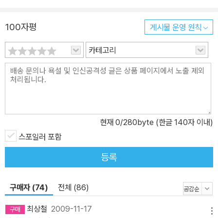
하산에게서는 신분을 훔쳤으며 알리에게서는 명예를 훔쳤다. 오로지
그 자신의 명예와 긍지를 위해서. (p.337) 아프가니스탄의 굴곡진 역
100자평
게시물 운영 원칙
사를 배경으로 한 따뜻한 성장소설 흥미진진하지만 교육적인 측면을
카테고리
지니고 있으며 때로는 충격적이기도 한 이 소설은 탈레반 세력이 군
림하고 있는 아프가니스탄의 한가운데로 거침없이 우리를 데려가준
다. 성장소설의 모티프와 함께 이 소설에는 아프가니스탄의 역사상
중요한 사건들이 주인공 아미르의 이야기 속에 치밀하게 짜여 들어가
있다. 소설은 1979년 소련군이 아프가니스탄에 침공하기 이전부터
9?11 미국 테러사건 후 오사마 빈 라덴이 이끄는 알 카에다를 소탕하
현재
0
/280byte (한글 140자 이내)
기 위해 미국이 탈레반 통치하의 아프가니스탄을 공격한 시점까지 진
스포일러 포함
행된다. 아프가니스탄에 대한 사전지식이 전혀 없는 독자라도 이 소
등록
설을 통해 아프가니스탄과 그 역사에 대해 어느 정도 정보를 얻을 수
있을 것이다. 파쉬툰인인 아미르와 하자라인 하인인 하산의 관계는
구매자 (74)
전체 (86)
아프가니스탄에 고질적으로 존재하고 있는 인종간의 갈등을 그대로
보여준다. 이 갈등은 인종청소라는 명분하에 하자라인 대량학살을 야
최상철
2009-11-17
메뉴
기했고 이것은 소설 속에서 무고한 하산이 탈레반에게 처형당하는 장