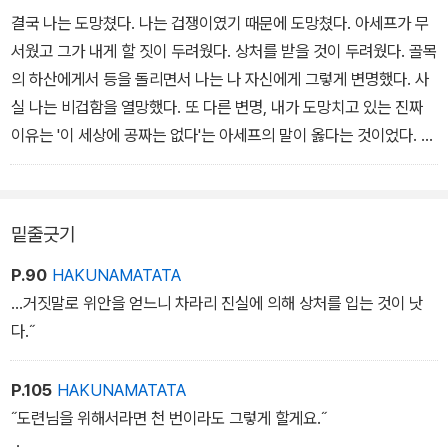
겨져 있다. 작가는 이 아픈 역사를 아프가니스탄의 아름답고 다채로
결국 나는 도망쳤다. 나는 겁쟁이였기 때문에 도망쳤다. 아세프가 무
운 전통과 관습으로 따뜻하게 감싼다. 특히 소설의 주요 모티프로 등
서웠고 그가 내게 할 짓이 두려웠다. 상처를 받을 것이 두려웠다. 골목
장하는 연싸움과 연 쫓기 놀이는 짜릿한 해방감과 설레임을 안겨주면
의 하산에게서 등을 돌리면서 나는 나 자신에게 그렇게 변명했다. 사
서 아버지 세대와 아들 세대의 갈등, 더 넓게는 인종간의 갈등을 해소
실 나는 비겁함을 열망했다. 또 다른 변명, 내가 도망치고 있는 진짜
하는 화해의 수단이 된다.
이유는 '이 세상에 공짜는 없다'는 아세프의 말이 옳다는 것이었다. 어
쩌면 하산은 바바의 마음을 얻기 위해 내가 치러야만 하는 대가이자
작가 칼레드 호세이니의 첫 장편소설이자 아프가니스탄인이 쓴 최초
내가 죽여야만 하는 양이었다. 그것이 공정한 대가였을까? 그 답이
의 영어 소설이다. 2004년 미국도서관협회 '청소년이 읽을 만한 성
나도 모르는 사이에 내 의식 속에 떠올랐다. 그는 단지 하지라인에 불
밑줄긋기
인 도서'로 선정된 바 있으며, 마크 포스터 감독에 의해 영화화되기도
과했다. 그렇지 않은가?
했다.
P.90
HAKUNAMATATA
...거짓말로 위안을 얻느니 차라리 진실에 의해 상처를 입는 것이 낫
다.˝
P.105
HAKUNAMATATA
˝도련님을 위해서라면 천 번이라도 그렇게 할게요.˝
ㆍ