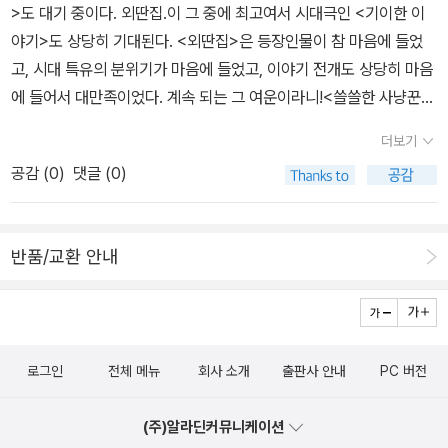
>도 대기 중이다. 외딴집.이 그 중에 최고여서 시대극인 <기이한 이
막 시간도 아깝고, 돈도 아까운 책들을 늘 보고 있다. 고르고 골라도,
은 거짓말이 행해졌다.'제 이복동생입니다.'중략'그애를 어쩔 생각인
야기>도 상당히 기대된다. <외딴집>은 등장인물이 참 마음에 들었
어쩔 수 없이 일어나는 일이다. 책을 한 입만 베어 먹어 보고 그 맛을
가요?''페샤와르로 데려가려고요. 그곳에 그 아이를 돌봐줄 사람들이
고, 시대 특유의 분위기가 마음에 들었고, 이야기 전개도 상당히 마음
다 알 수 있는 것도 아니고, 매번 처음부터 끝까지 다 읽어보고 살 수
있습니다.'와히드가 사진을 돌려주고 내 어깨에 두터운 손을 얹었
에 들어서 대만족이었다. 계속 되는 그 여운이라니!<쓸쓸한 사냥꾼>
있는 것도 아니고, 리뷰와 소개와 저자와 출판사 등의 기존의 패키지
다.'당신은 참 존경할 만한 분입니다. 선생님. 당신은 진짜 아프가니스
은 연작 소설이라는 점에서 <나는 지갑이다>와 같은 느낌이 들었고,
를보고 '짐작해서' 구매할 수 밖에 없으니 말이다.내가 설령 '진짜 시
탄인입니다.' P356진정한 용기란???아무것도 무서울게 없는게 용
더보기
소소한 이야기가 빨리 읽히는 편이라 괜찮았지만 기대만큼은 아니었
간 아깝고, 돈도 아까운 책이다. 작가는 글을 발로 썼나, 이렇게 허접
기가 아닌거 같다.자신이 겁쟁이인걸 알지만 그걸 극복하는거........'이
공감 (
0
)
댓글 (0)
다. 특히 <이와 손톱>을 차용한 단편이 들어있다 해서 같은 시기에
한 책은 근래 본 적도 없고, 앞으로 향후 십년간은 보기도 힘들듯, 사
건 네 모습이 아니야, 아미르. 너는 원래 배짱이 없는 놈이잖아. 그리
구입해서 스포일러가 나올까 전전긍긍하며 읽었던 걸 생각하면;; <레
기 당한 기분이다' 등등등의 혹평을 한다고 해서그 책이 나쁜 책인 것
고 그게 그렇게 나쁜 것도 아니야. 왜냐하면 네가 그것에 대해 너 자신
벨 7>은 뒤로 갈수록 실망스러운 작품이었다는. 전반부는 흥미진진
은 아니다. 그 책은 '나에게는 나쁜 책이다.' 그러므로, 내가 나쁜 책이
을 속인 적이 한 번도 없었기 때문이야. 한번도 속인적이 없었어. 신중
반품/교환 안내
했으나 두 에피소드가 교차하면서, 장르의 모호함과 어중간한 반전과
라고 생각하는 책들이 내 글을 읽는 독자들에게도 별로였다면, 그리
함 때문에 겁을 내는 것은 잘못이 아니야. 그러나 겁쟁이가 자신이 겁
짜맞추기식의 이야기 전개로 기운을 쫙 빼버렸다. 이른바 고전이라
고, 내가 좋아 미치고 팔짝 뛰겠다고 하는 책이 역시 좋았다면, 내가
쟁이라는 사실을 잊어버리면... 신의 도움이 있기를..' P410 아프가니
고 하는 작품들. 그 중에 가장 재미있게 읽은 것은 <이와 손톱>이다.
블로그에 글을 씀으로써 전달하는 '맥락'이 그 독자들과 맞는 것이고,
스탄 전쟁반공산주의를 표방하는 이슬람교도 유격대와 공산주의를
이야기가 잘 짜여있고, 오늘날 추리소설에 익숙해져 있는 독자라면
그건 책 한 두권으로 이야기할 수 없고, 역시 꽤 오랫동안(천일이 두
옹호하는 아프가니스탄인들 사이의 내전(1978~92).아프가니스탄
로그인
전체 메뉴
회사 소개
출판사 안내
PC 버전
누구나 예측할 수 있는 반전이 숨어있지만, 그래도 읽는 재미가 있었
번도 더지나도록)나의 취향과 호오의 맥락을 발신하고 있었으니, 그
에 공산정권을 계속 유지시키려는 소련 군대가 합세하여 전쟁을 수행
다. 결말 봉인본 덕분에 조금 고생하긴 했지만..^^<시체는 누구?>는
것과 맞으면 맞는거고, 아니면 아닌거고.그러니깐, '왜 당신은 나와 취
해왔다. 1978년 4월 좌익장교들이 중도파 아프가니스탄 정부를 전
(주)알라딘커뮤니케이션
재미면에서 조금은 떨어지지만 고전적인 멋이살아있는 작품이다. 홈
향이 다릅니까?' 라고 나한테 불평해봐야 소용없음. 아니, 이것은 혹
복시킴으로써 발발했다. 그후 좌익장교들은 마르크스-레닌주의의 두