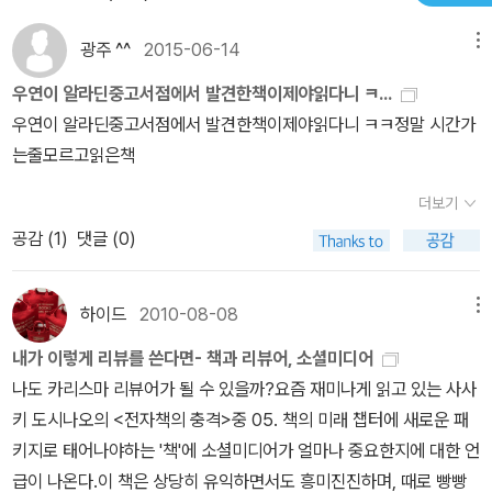
인이 되고도 수없이 반복되는 비이성적 행동들을 설명하지는 쉽지 않
가! 그럼에도 이렇듯 생생한 표현과 내면의 감성을 잘 묘사한 점이 놀
씬 어릴적, 그러니까 한국에 대한 그 어떤 기억도 가질 수 었었던 3살
hot 했던 인물. 바바의 모습이 너무 인간미 넘치고 멋있었기 때문에,
만 하는 양이었다. 그것이 공정한 대가였을까? 그 대답이 나도 모르
지만...중반부에서는 아프가니스탄 이민자들의 미국생활을 통해서 그
광주 ^^
2015-06-14
메뉴
랍기 그지없다. 호세이니라는 이 작가 덕분에 아프가니스탄의 현대사
때였다. 역자는 그가 소설에서 한국의 모습에 대해 잘못 묘사하고 있
그리고 죽는 순간까지도 간직해야했던 비밀로 인해 평생 속죄를 하며
는 사이에 의식 속에 떠올랐다. 그는 단지 하자라인에 불과했다. 그렇
들의 문화를 조금은 이해할 수 있기도 했다. 상처받은 인간들이 스스
가 영화를 보듯 생생히 각인되었다.왕정이 공화정으로 바뀌고, 1978
다고 아쉬워했지만, 그에게는 어쩔 수 없는 일이었을 것이다. 일부러
살았던 모습이 참 안쓰러웠다.나름 세계사에 관심이 많고, 특히 이슬
지 않은가? p.121'아니요, 소라야. 전혀 아니에요. 당신이 해준 이야
우연이 알라딘중고서점에서 발견한책이제야읽다니 ㅋ...
로 그리고 여럿이 힘을 합하여 생활방식을 이어가는 글들이 참으로
년엔 쿠데타가 일어나고, 1979년에는 소련이 침공하여 아프가니스
한국에 대한 기억을 간직하고 있는 사람에게 물어보거나 조사해 볼
람 문화권에 대한 흥미를 갖고있지만 여전히 나의 배경지식이 부족하
기 때문에 바뀌는 것은 아무것도 없어요. 우리가 결혼하면 좋겠어
우연이 알라딘중고서점에서 발견한책이제야읽다니 ㅋㅋ정말 시간가
묘하게 다가왔다. 과연 나에게도 그들과 같은, 아니 바로 옆방에 계시
탄의 정권을 장악한 일. 10년 뒤 제네바 평화협정으로 소련이 물러난
수도 있었겠지만, 그렇게 했다면 더 어색한 이야기가 되지 않았을까.
다는 생각이 들어 아쉬움이 남았다. 그리고 역시 성장소설이 읽고 나
요.'그녀가 다시 울음을 터뜨렸다.나는 그녀가 부러웠다. 그녀는 비밀
는줄모르고읽은책
는 아버지께서 살아오신 험한 인생을 나도 유연하게 이겨낼 수 있을
뒤 1995년에는 엄격한 이슬람 질서를 강요하는 탈레반 정부가 들어
물론 나도 그 부분이 참 아쉬웠지만, 역자의 그런 언급은 나를 언짢게
서의 찡한 감정은 최고라는 생각을 했다.'거짓말로 위안을 얻는 것 보
을 드러내서 이야기하고 해결했다. 나도 입을 열고 내가 어떻게 하산
지 궁금하기도 했다. 바바가 원했던 아미르는 아니지만 바바의 잘못
서 선량한 민중들을 공포의 도가니 속에 빠트렸다가 결국 9.11 테러
만들었다. 2008/07/07 by 뒷북소녀.
더보기
다 차라리 진실에 의해 상처를 입는 것이 낫다' - 바바'너를 위해서라
을 배신하고 거짓말을 했는지, 어떻게 그를 쫓아냈는지, 그리고 어떻
과 또 다른 유산이며 희망을 끌어안은 것은 어른이 되어서도 차멀미
사건으로 물러난 일 등이 주인공 아미르의 행적을 중심으로 자연스럽
공감 (
1
)
댓글 (0)
면 천 번이라도 그렇게 하마 ' - 하산이 아미르에게.. 아미르가 소랍에
게 바바와 알리의 40년 우정을 망가뜨렸는지 그녀에게 말해줄 뻔했
를 하는 아미르였다.수십 년의 파괴를 이겨내고 아프가니스탄이 원상
게 드러난다. 마지막으로, 책 속에서 인상 깊은 구절 몇 가지를 같이
게..
다. 그러나 그렇게 하지 않았다. 소라야 타헤리는 여러가지 면에서 나
태를 회복하는 길을 포용이라고 말하는 것일까? 연을 쫓던 하산과 아
나누고 싶다. - 네가 사람을 죽이면 그것은 한 생명을 훔치는 것이다.
보다 나은 사람이었다. 용기가 그중 하나였다. p.251'좋은 것을 생각
하이드
2010-08-08
메뉴
미르가 어깨를 나란히 할 수 없었지만 같은 길을 뛰었듯이 가난한 나
그것은 그의 아내에게서 남편에 대한 권리를 훔치는 것이고 그의 자
하렴.' 바바가 내 귀에 대고 말했다.'행복한 것 말이야.'페샤와르로 가
라의 사람들은 무엇으로 새로운 도약을 할 수 있을까요?(책 표지에는
식들에게서 아버지를 훔치는 것이다. 네가 거짓말을 하면 그것은 진
내가 이렇게 리뷰를 쓴다면- 책과 리뷰어, 소셜미디어
는피난중 지하실에서 가장 행복했던 순간을 상상하라고 할때 연을 날
하산과 아미르가 어깨동무를 하고 있군요...아무쪼록 약자를 위해서
실을 알아야 할 다른 사람의 권리를 훔치는 것이다. 네가 속임수를 쓰
나도 카리스마 리뷰어가 될 수 있을까?요즘 재미나게 읽고 있는 사사
리는 상상을 했었다... 연은 모든 갈등을 해결하는 도구로서의 역활을
전쟁의 공포는 최소한으로 줄어들어야 할텐데...)
면 그것은 공정함에 대한 권리를 훔치는 것이다. 도둑질보다 더 나쁜
키 도시나오의 <전자책의 충격>중 05. 책의 미래 챕터에 새로운 패
했었던거 같다.아버지 바바강인함의 전형인 사람 같았다.카불의 모든
짓은 없다.- 바바와 나는 내가 알고 있던 것보다 훨씬 더 많이 닮았다.
키지로 태어나야하는 '책'에 소셜미디어가 얼마나 중요한지에 대한 언
사람에게 존경 받는 부유함..거기에다가 어려운 이웃을 항상 챙겨주
우리 두 사람 모두 우리를 위해 목숨이라도 내 놓을 사람들을 배신했
급이 나온다.이 책은 상당히 유익하면서도 흥미진진하며, 때로 빵빵
는 따스함...고아들을 위해 직접 설계하고 일일이 챙겨서 지은 고아