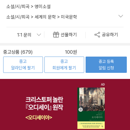
소설/시/희곡
>
영미소설
소설/시/희곡
>
세계의 문학
>
미국문학
선물하기
공유하기
중고상품 (679)
100원
중고
중고
중고 등록
알라딘에 팔기
회원에게 팔기
알림 신청