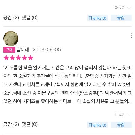
을 하는)을 다해야 한다는 생각을 하면서 그런 마음가짐이 아미르의
더보기
행동이나 생각에 많은 변화를 가져 오고 결국은 성숙한 인간으로 변
공감 (
2
)
댓글 (0)
모 하게 하는 이야기 구조.좋은 책은 여러 사람들에게 많이 배우고 생
각하고 행동할 수 있게 하기 때문에 서로 권하고 읽어야 한다고 생각
메뉴
하는 데 책이 그런 책 중에 하나라고 생각한다.청소년은 물론 어른들
에게도 꼭! 읽어 보라고 권하고 싶다.
달아래
2008-08-05
'이 두툼한 책을 읽어내는 시간은 그리 많이 걸리지 않는다.'라는 뒷표
지의 한 소설가의 추천글에 적극 동의하며....한밤중 잠자기전 잠깐 읽
고 자겠다고 펼쳐들고새벽무렵까지 한번에 읽어내릴 수 밖에 없었던
소설.국내 소설 중 이문구님의 관촌 수필(완소강추!)과 박완서님의 그
많던 싱아 시리즈를 좋아하는 하다보니 이 소설의 처음도 그 분들의
소설처럼 '어떤 시절'을 배경으로한 성장을 그려내고 있기에 흥미롭게
더보기
읽어나가게 되었다.중반부 배경의 전환과 주인공의 드라마가 감동으
공감 (
2
)
댓글 (0)
로 다가오다가후반에 아프가니스탄의 현실과 역사적 배경에 대한 배