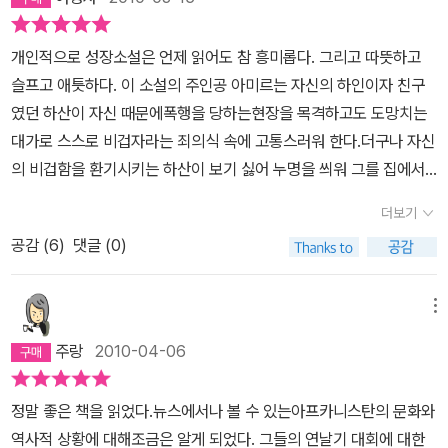
개인적으로 성장소설은 언제 읽어도 참 흥미롭다. 그리고 따뜻하고
슬프고 애틋하다. 이 소설의 주인공 아미르는 자신의 하인이자 친구
였던 하산이 자신 때문에폭행을 당하는현장을 목격하고도 도망치는
대가로 스스로 비겁자라는 죄의식 속에 고통스러워 한다.더구나 자신
의 비겁함을 환기시키는 하산이 보기 싫어 누명을 씌워 그를 집에서
내쫓기까지 한다. 그리고 누구에게도 말할 수 없는 자신의 과오를 비
더보기
밀스럽게 숨기며 어른이 되어간다. 하지만그 행동이 비겁하다거나 죄
공감 (
6
)
댓글 (0)
라고 생각되기보다는그저 아이다운 행동이라고 여겨진다.늘 아미르
에 충직했고 그를 지켜주었던하산과,자신의 죄를외면하려 했던 아미
르에게서순수하면서도 슬프고 나약한 아이들의 모습을본다. 자신의
메뉴
처지와 환경 때문에 일찍 성장한 하산과,아들에게 엄격한아버지와의
주랑
2010-04-06
갈등 속에사랑을 갈구했던아미르는 마치 시대와 어른들에게 보호받
지 못하는 나약한 피해자와 같다. '거짓말을 하면 진실을 알아야 할 다
정말 좋은 책을 읽었다.뉴스에서나 볼 수 있는아프카니스탄의 문화와
른 사람의 권리는 훔치는 것'이라는 아미르의 아버지의 말이 상징하
역사적 상황에 대해조금은 알게 되었다. 그들의 연날기 대회에 대한