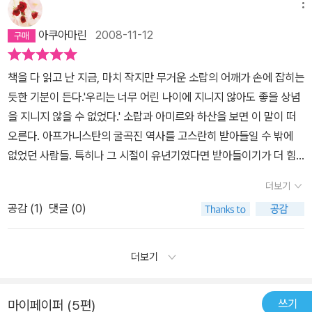
있다. 현재 내가 알고 있는 가난한 나라, 오사마 빈 라덴이 시발점이
메뉴
실도 놀랍거니와 너무나 인간적으로 보였던 바바(아버지)가 하인의 -
지금도 겪고 있을 아프가니스탄 아이들 아니 모든 사람들의 아픔이
운 점은 이야기 속에 아이러니가 들어 있다는 것이다. 이 말이 무슨 뜻
되어&;미국과의 전쟁이 계속되는&;나라, 그리고 도대체 저 나라에 산
그것도 친구와 같았던- 아내를 겁탈하여 아이를 낳았다는 것과 그 사
고스란히 담겨져 있다. 비록 미국에서 영어로 출간된 책이기는 하지
아쿠아마린
2008-11-12
인지 네가 모를지도 모른다. 그러나 언젠가는 알게 될 것이다. 어떤 작
업이라는 단어가 존재하는지 의심스러운 상황은 어머니 서재에 있는
실을 감추기 위해 그 여자를 내쫒았다는 사실에서 어느 나라건 명예
만, 작가 할레드 호세이니는 아미드처럼 아프가니스탄에서 태어나 미
가들은 평생을 노력해도 끝내 그것을 얻지 못하는 수도 있다. 그런데
책 읽기를 좋아하는 소년의 눈에는 없었다. 집안 대대로 풍족했고, 바
를 중시하는 남자들로 인해 피해를 입는 여성과 약자들이 너무 많다
국으로 건너온 사람이기 때문이다. 그는어느 나라가 가해자이고, 어
책을 다 읽고 난 지금, 마치 작지만 무거운 소랍의 어깨가 손에 잡히는
너는 처음으로 쓴 이야기에서 그것을 이뤄냈다. 아미르 잔, 내 문은 너
바의 사업이 번창하며 뒷동산의 석류나무는 풍성한 과실을 선물하던
는 데 놀랐다. 넷째, 인연의 고리가 너무나 절묘하게 구성되어 있다는
느 나라가 피해자인지 직설적으로 이야기 하고 있지는 않다. 그저 소
듯한 기분이 든다.'우리는 너무 어린 나이에 지니지 않아도 좋을 상념
한테 항상 열려 있을 것이다. 하고 싶은 이야기가 있으면 뭐든지 다 들
시절이었다.왜 아프가니스탄은 전쟁의 소용돌이에서 수십 년을 헤매
점이다. 주인공 아미르는 아프가니스탄에서 러시아의 침공을 피해 아
년들을 통해 아프가니스탄의아름다운 모습과 전통을 담아내고 있다.
을 지니지 않을 수 없었다.' 소랍과 아미르와 하산을 보면 이 말이 떠
어주마. 브라보.네 친구 라힘이 p53나는 놀라 멍해졌다. 너무나 명백
고 있는가? 바바가 저지른, 무슬림들이 끔찍하게 생각하는 명예를 더
버지를 따라 미국으로 도망쳤지만 어린시절 하산과의 해결되지 못한
마냥 이분법적인 잣대로탈레반 정권이 들어선 아프가니스탄은 나쁜
오른다. 아프가니스탄의 굴곡진 역사를 고스란히 받아들일 수 밖에
해서 오히려 바보 같아 보이는 그 특별한 문제가, 내 머릿속에는 떠오
럽힌 행동이 이 광활하고 신비로운 풍경을 자랑하던 국가를 폐허로
일로 인한 죄의식에서 벗어나지 못하고, 사랑하는 여인과 결혼하고
나라라고만 생각하고 있던 내가 얼마나 수준 미달이었는지를 깨달았
없었던 사람들. 특히나 그 시절이 유년기였다면 받아들이기가 더 힘
르지 않았었다. 입을 움직였지만 소리가 나오지 않았다. 글쓰기의 목
몰고 간 것인가? 당시 군사 쿠데타가 없었고, 친소련을 표방하던 정
작가로 성공하지만 그토록 원하는 아이를 갖지 못하는 벌(주인공 자
다. 우리가 겪어온 과거를 알면서, 그들도 마찬가지로 우리와 같은 사
들었을 지도 모르겠다. 그래서 인지 소랍은 주인공은 아니지만 내가
표 중 하나인 아이러니에 대해 알게 된 날 밤에, 글쓰기의 함정인 플롯
부가 전복되지 않았다면, 경제가 발전하고 수니파와 시아파 사람들은
더보기
신의 생각)을 받는다. 그러나 아버지의 잘못된 인연으로 인한 이복동
람들인데 왜 한가지 밖에 보지 못했는지 미안할 따름이다. 게다가 우
가장 정감이 가는 인물이었다. 너무 어린 나이에 많은 일을 겪어서 인
의 결함에 대해서도 알게 된 것이다. p.55나는 겁쟁이였기 때문에 도
나름대로 공존하며 살고 있는 나라, 아미르가 동경하던 이란처럼 강
생 하산의 아들 소랍을 자신의 아들로 입양하는데, 여러 가지 충격으
리와 비슷한 구석도 있지 않은가. 한 겨울에 연날리기를 하고, 간식으
공감 (
1
)
댓글 (0)
지 상처도 쉽게 받고, 겁도 많고, 의심도 많았지만, 그 누구 보다도 여
망쳤다. 아세프가 무서웠고 그가 내게 할 짓이 두려웠다. 상처받을 것
력한 국가로 변화할 수 있었을까?이 소설의 중요한 주인공인 하산은
로 정서가 불안정한 소랍의 마음을 쉽게 얻지 못해 힘들어한다.이 모
로 오디를 먹는 모습 말이다. 이 기회에 아프가니스탄이라는 나라에
린속을 갖고있었을테니깐. 그리고 같은 시대를 살았지만, 너무나도
이 두려웠다. 골목의 하산에게서 등을 돌리면서 나는 나 자신에게 그
아미르가 평생을 짊어져야 하는 업보이며, 미래의 희망을 선사한 인
든 것들이 인연의 악순환으로 다가오는데, 삶이란 것이 굴러갈수록
대해 찾아서 읽어봐야겠다.역자는 후기에서 이창래의 『영원한 이방
다른 삶을 살 수 밖에 없었던 하산과 아미르의 이야기도 안타까움을
렇게 변명했다. 나는 나 자신에게 그렇게 믿게 만들었다. 사실 나는 비
더보기
생의 소중한 보석임이 틀림없다. 당연한 이야기지만, 아미르가 하산
무거워지는 이유가 바로 이 인연의 바퀴에 여러가지 인연이 달라붙기
인』을 언급했다. 할레드 호세이니와 이창래는 어릴적에 미국으로 건
더 할 수 밖에 없었다.그리고 또 한명의 인상적인 인물이었던 바바. 내
겁함을 열망했다.또 다른 변명, 내가 도망치고 있는 진짜 이유는 '이
을 대할 때 조금 더 용기를 보여 수평의 관계를 유지했다면 더 큰 미래
때문이 아닐까 싶다. 마지막으로, 작가의 섬세한 묘사력과 기억력에
너가 그곳에서 공부를 하고 영어로 소설을 써냈다는 공통분모가 있
가 바바와 같은 성격이 되질 못해서 막연한 동경인지 바바의 성격이
세상에 공짜는 없다'는 아세프의 말이 옳다는 것이다. 어쩌면 하산은
가 보였겠지만 누구나 10세 전후에는 후회할 일을 많이 한다. 물론 성
쓰기
마이페이퍼 (5편)
놀랐다. 직업이 의사이니 얼마나 바쁘고 정신적으로 건조한 삶이겠는
다. 그러나 이창래가 미국으로 건너간 것은 할레드 호세이니보다 훨
너무 마음에 들었다. 겉은 so cool 하지만 마음마은 그누구보다 so
바바의 마음을 얻기 위해 내가 치러야만 하는 대가이자 내가 죽여야