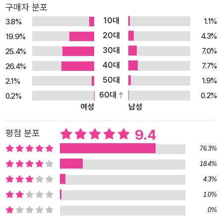
구매자 분포
프의 말이 옳다는 것이었다. 어쩌면 하산은 바바의 마음을 얻기 위해
10대
1.1%
3.8%
내가 치러야만 하는 대가이자 내가 죽여야만 하는 양이었다. 그것이
20대
4.3%
19.9%
공정한 대가였을까? 그 대답이 나도 모르는 사이에 의식 속에 떠올랐
30대
7.0%
25.4%
다. 그는 단지 하자라인에 불과했다. 그렇지 않은가? (p.121) 미국 망
40대
7.7%
26.4%
명 생활 속에서 바바는 주유소를 운영하며 아미르를 공부시키고, 망
50대
명한 아프가니스탄 장군의 딸과 결혼한 아미르는 소설가로 성공한다.
1.9%
2.1%
몇 년이 지난 후 삶에 안정을 찾고 있을 때 아미르는 파키스탄으로부
60대
0.2%
0.2%
여성
남성
터 한 통의 전화를 받는다. 잘못을 속죄할 기회를 갖게 되는 순간이 온
것이다. 가책으로 괴로워하고, 죄를 갚아야 함에 근심하던 아미르는
9.4
평점 분포
마침내 탈레반 세력하의 아프가니스탄으로 돌아온다. 그때 그는 끔찍
76.3%
한 비밀을 알게 된다. “한 가지 죄밖에 없다. 그리고 그것은 도둑질이
다……. 네가 거짓말을 하면 그것은 진실을 알아야 할 다른 사람의 권
18.4%
리를 훔치는 것이다.” 그런 말을 나한테 해주지 않았던가? 그런데 그
4.3%
를 땅에 묻은 지 15년이 지난 지금 바바가 도둑이었다는 것을 알게 되
1.0%
었다. 그리고 그는 도둑 중에서도 가장 나쁜 도둑이었다. 그가 훔친 것
0%
은 신성한 것이었다. 내게서는 동생이 있다는 것을 알 권리를 훔쳤고