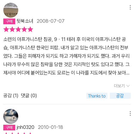
경들,주인공과 등장인물들이 엮어내는 긴장속의 이야기전개와 초반
부터 끝까지 인과관계를 형성하는 복선구조까지내용중 주인공이 거
메뉴
론한 통속적인 표현을 빌려쓰자면 '손에 땀을 쥐게 하는' 이야기에 진
뒷북소녀
2008-07-07
심으로 빠져버리고 말았다.특히 이 책의 작가가 태어나고 자란 국가
적배경에 대해 이야기를 빼놓을 수가 없는데그저 먼나라의 국제뉴스
소련의 아프가니스탄 침공, 9ㆍ11 테러 후 미국의 아프가니스탄 공
를 통해 들어왔던 심각한 탈레반정권과 내전에 대해그리고 그들의 비
습, 아프가니스탄 한국인 피랍. 내가 알고 있는 아프가니스탄의 전부
인도적이고 비세계적이며 반문화적인 여러 사건에 대해심각하게 주
였다. 그들은 피해자가 되기도 하고 가해자가 되기도 했다. 과거 우리
의를 기울이게 되는 계기가 되었다.다른 문화와 인종에 대한 관심, 그
나라가 무수히 많은 침략을 당한 것은 지리적인 탓도 있다고 했다. 그
리고 이해.내가 나를 이해하는데 역시 필요한 부분이 아닌가하는 비
제서야 어디에 붙어있는지도 모르는 이 나라를 지도에서 찾아 보아야
약도....관촌수필의 '나'의 성장과 배경을 굳이 비교하려는 건 아니지
겠다는 생각이 들었다. 아프가니스탄은 이란과 파키스탄 사이에 있으
만우리네의 역사적 현실을 배경으로 한 소설속의 주인공과아미르잔
더보기
며, 소련이 무너진 이후에는 무려 6개국과 국경을 나란히 학 있는 나
의 소심하고 나약한 성장통과 성장후 글을 쓰는 사람으로 살아가는
공감 (
1
)
댓글 (0)
라다. 수도 카불(한비야의 『지도 밖으로 행군하라』를 읽고 알게 된 사
모습이왠지 머릿속에 함께 그려지기도 한다.머릿속에 그려지는 소설
실)은 아프가니스탄의 동쪽, 그러니까 파키스탄과 가까운 곳에 있다.
의 스펙터클을 떠올려보면책 읽는 내내 한편의 영화를 보는 기분이
지도를 보고서야 그들의 상황이 이해되기 시작했다.아미르는 부유한
메뉴
들었다. 영화로 만들어졌다는데 이유가 충분한듯.단지 영상적인 스팩
아버지를 둔 덕분에 아프가니스탄에서 남부러울 것 없이 자랐다. 그
터클때문이 아니라 아프가니스탄인들의 바램처럼그들의 현실을 전해
jnh0320
2010-01-18
에게는 자신보다 한 살 어린 하인 하산이 있었다. 부잣집 도련님 아미