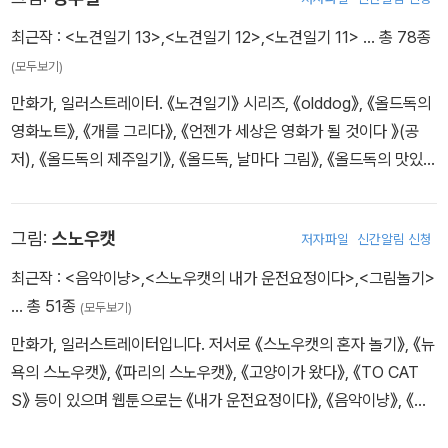
그림책 다락방 도서관을 열어 일요일마다 개방하고, 도서관에 오는
아이들이 맘껏 뛰어놀 수 있도록 ‘채인선의 이야기 정원’을 아름답게
최근작 :
<노견일기 13>
,
<노견일기 12>
,
<노견일기 11>
… 총 78종
가꾸고 있습니다.
(모두보기)
만화가, 일러스트레이터. 《노견일기》 시리즈, 《olddog》, 《올드독의
영화노트》, 《개를 그리다》, 《언젠가 세상은 영화가 될 것이다 》(공
저), 《올드독의 제주일기》, 《올드독, 날마다 그림》, 《올드독의 맛있는
제주일기》, 《다시, 개를 그리다》 등의 책을 냈고 여러 매체와 책에 그
림을 그려왔다. 네이버웹툰에서 〈펫로스클럽〉을 연재 중이다. 인스타
그림:
스노우캣
저자파일
신간알림 신청
그램 @olddog
최근작 :
<음악이냥>
,
<스노우캣의 내가 운전요정이다>
,
<그림놀기>
… 총 51종
(모두보기)
만화가, 일러스트레이터입니다. 저서로 《스노우캣의 혼자 놀기》, 《뉴
욕의 스노우캣》, 《파리의 스노우캣》, 《고양이가 왔다》, 《TO CAT
S》 등이 있으며 웹툰으로는 《내가 운전요정이다》, 《음악이냥》, 《옹
동스+은동스》가 있습니다. www.snowcat.co.kr