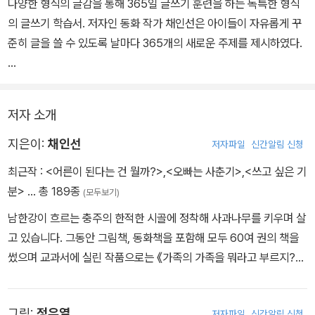
다양한 형식의 글감을 통해 365일 글쓰기 훈련을 하는 독특한 형식
의 글쓰기 학습서. 저자인 동화 작가 채인선은 아이들이 자유롭게 꾸
준히 글을 쓸 수 있도록 날마다 365개의 새로운 주제를 제시하였다.
페이지마다 다양한 형식의 글을 써보도록 구성했고, 유명한 인물이나
고서에 실린 격언이나 명언을 실었다. 또 국내외 유명작가들의 시나
저자 소개
소설 한 대목을 소개하였다. 올드독 다이어리의 정우열, 스노우캣 다
이어리의 권윤주의 그림이 보는 재미를 더한다.
지은이:
채인선
저자파일
신간알림 신청
최근작 :
<어른이 된다는 건 뭘까?>
,
<오빠는 사춘기>
,
<쓰고 싶은 기
분>
… 총 189종
(모두보기)
남한강이 흐르는 충주의 한적한 시골에 정착해 사과나무를 키우며 살
고 있습니다. 그동안 그림책, 동화책을 포함해 모두 60여 권의 책을
썼으며 교과서에 실린 작품으로는 《가족의 가족을 뭐라고 부르지?》
《내 짝꿍 최영대》 《손 큰 할머니의 만두 만들기》 《아름다운 가치 사
전》 《나는 나의 주인》 《원숭이 오누이》 등이 있습니다. 자택에 한국
그림:
정우열
저자파일
신간알림 신청