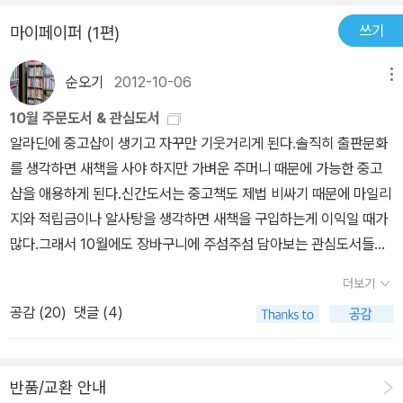
쓰기
마이페이퍼 (1편)
순오기
2012-10-06
메뉴
10월 주문도서 & 관심도서
알라딘에 중고샵이 생기고 자꾸만 기웃거리게 된다.솔직히 출판문화
를 생각하면 새책을 사야 하지만 가벼운 주머니 때문에 가능한 중고
샵을 애용하게 된다.신간도서는 중고책도 제법 비싸기 때문에 마일리
지와 적립금이나 알사탕을 생각하면 새책을 구입하는게 이익일 때가
많다.그래서 10월에도 장바구니에 주섬주섬 담아보는 관심도서들~
<고전탐닉 2>가 나왔다는 걸 알고 10월의 장바구니에 찜했다. 고전
더보기
탐닉을 재미있게 읽었고, 이달의 리뷰로 선정된 좋은 기억과 애정하
공감 (
20
)
댓글 (4)
는 마음산책 책이니까!^^'한때 나는 공주였다' 로 시작한 고전탐닉 리
뷰=> http://blog.aladin.co.kr/714960143/4880545 삶의 길
을 안내하는 동서양 고전 60권을 담은 『고전 탐닉 2』는 문학과 철학
반품/교환 안내
은 물론 사회, 과학, 경제에 이르기까지 명저라는 이름으로 읽혀온 모