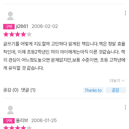
이의 꿈을 담은 책이 한권 나올꺼라는 기대감에 행복합니다.친한 친
구 선물 주려고 한권더 구입했습니다. 선물용으로도 너무 좋아요~
메뉴
ji2861
2008-02-02
글쓰기를 어떻게 지도할까 고민하다 알게된 책입니다.책은 정말 효율
적인데, 이제 초등2학년인 저의 아이에게는아직 이른 것같습니다. 책
의 관심이 어느정도높으면 문제없지만,보통 수준이면, 초등 고학년에
게 유익할 것 같습니다.
더보기
공감 (
0
)
댓글 (1)
메뉴
올리브
2008-01-25