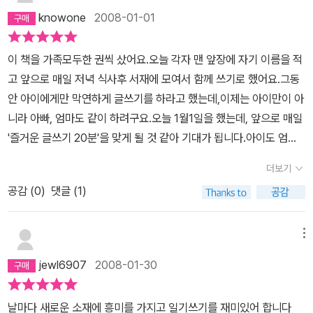
knowone
2008-01-01
이 책을 가족모두한 권씩 샀어요.오늘 각자 맨 앞장에 자기 이름을 적
고 앞으로 매일 저녁 식사후 서재에 모여서 함께 쓰기로 했어요.그동
안 아이에게만 막연하게 글쓰기를 하라고 했는데,이제는 아이만이 아
니라 아빠, 엄마도 같이 하려구요.오늘 1월1일을 했는데, 앞으로 매일
'즐거운 글쓰기 20분'을 맞게 될 것 같아 기대가 됩니다.아이도 엄마,
아빠와 같은 책을 읽는다고 하니 좋은가봐요.먼저 나서서 1월1일 계
더보기
획세우기에 '매일 즐겁게 글쓰기 다이어리를 써야겠다'라고 썼네요.
공감 (
0
)
댓글 (1)
아이한테만 쓰라지 주지 말고 같이 쓰면 좋을 것 같아요.처음에는 굳
이 똑같은 책을 세권이나 사야할 까 싶었는데직접해보니 각자의 일기
책을 가지게 되어서 새롭기도 하고일종의 연대감 같은게 생겨서 참
메뉴
좋네요. 다른 가족들에게도 권하고 싶어요.
jewl6907
2008-01-30
날마다 새로운 소재에 흥미를 가지고 일기쓰기를 재미있어 합니다