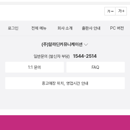
든 분야를 망라한다. 영원한 순수를 그리며 전 세계에서 통과의례처
럼 읽히는 『호밀밭의 파수꾼』, 로마제국이 멸망한 이유를 파악하면서
역사라는 거대한 순환 고리에 대해 말하는 『로마제국 쇠망사』를 비롯
로그인
전체 메뉴
회사 소개
출판사 안내
PC 버전
해 미국 사회의 이면을 파헤친 『파워엘리트』, 균형을 중시하는 중용
철학을 담은 『중용』, 뉴턴의 대표작 『프린키피아』 등 다양한 분야의
(주)알라딘커뮤니케이션
고전을 이 한 권으로 만난다....... (알라딘 책소개) 고전탐닉을 읽고
'허연'이란 저자가 궁금해 그의 시집 <나쁜 소년이 서 있다>도 구입해
1544-2514
일반문의 (발신자 부담)
서 봤지만, 저자가 어떤 사람이라고는 말하지 못하겠다.어쨋든 <고
1:1 문의
FAQ
전탐닉2>도 기대만큼 만족할거라 믿어 의심치 않는다.호밀밭의 파수
꾼잃어버린 시간을 찾아서마의산황무지백년동안의 고독...이런 책을
중고매장 위치, 영업시간 안내
저자는 어떻게 풀어냈을지 궁금... 지난 주 장영희 선생님의 <어떻
게 사랑할 것인가>를 읽으며 막내가 영문학을 전공하면 좋겠다는 생
각도 했다. 본인도 한때 영문학을 전공할까 생각하며 영문학 동아리
에도 들었었다. '서른 살까지 하루에 문장 두 개씩만 외워라.'중학교 1
학년 영어 교과서 첫번째 문장 'This is book'부터 고등학교 3학년
영어 교과서 맨 마지막 연습(Exercise) 문장까지 모조리 다 외웠습