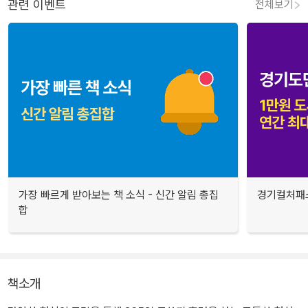
관련 이벤트
전체보기
가장 빠르게 받아보는 책 소식 - 신간 알림 총집
경기컬처패스
합
책소개