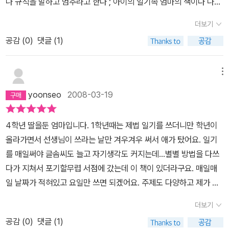
나 규칙을 말하고 멈추라고 한다 ; 아이의 일기속 엄마의 색이다 나도
생각해본다 우리 가족의 색을 일기가 아니라 매일 매일 생각 할수 있
더보기
는 시간을 선물하는것 같다
공감 (
0
)
댓글 (1)
메뉴
yoonseo
2008-03-19
4학년 딸을둔 엄마입니다. 1학년때는 제법 일기를 쓰더니만 학년이
올라가면서 선생님이 쓰라는 날만 겨우겨우 써서 애가 탔어요. 일기
를 매일써야 글솜씨도 늘고 자기생각도 커지는데...별별 방법을 다쓰
다가 지쳐서 포기할무렵 서점에 갔는데 이 책이 있더라구요. 매일매
일 날짜가 적혀있고 요일만 쓰면 되겠어요. 주제도 다양하고 제가 봐
도 너무 재미있었어요. 알라딘에서 주문하면서도 안쓰면 어쩌지 했는
더보기
데 오늘이 4일째... '엄마는 보면 안돼' 하면서 열심히 그리고 쓰고 색
공감 (
0
)
댓글 (1)
칠하고 있더라구요. 잘때는 옆에 두고 자기도 해요. 일년동안 우리 아