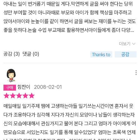
아내는 일이 번거롭기 때문일 게다.막연하게 글을 써야 한다는 당위
성만 부여할 것이 아니라때로 부모와 아이가 함께 책상을 마주하고
앉아서아이와 눈높이를 같이 하면서 글을 써보는 재미를 누리는 것도
좋을 듯하다.논술 수업 부교재로 활용하면서아이들에게 좀더 다양한
글쓰기를 제공해 준다는 점에서 좋았다.365 글쓰기 달력을 참조하면
더보기
서특별한 날과 연관된 것을 제외하고 대부분의 글감들은쓰고 싶은 날
공감 (
3
)
댓글 (0)
쓰면 더 효과적일 듯하다.표현력이 있는 3학년이라면 제법 효과가 있
겠고,고학년이라면 좀더 자유롭게 활용할 수 있을 듯하다.날마다 다
양한 형식의 글을 쓸 수 있는 계기를 마련한다는 점에서 좋다.
메뉴
힘찬이
2008-02-01
매일매일 일기주제 땜에 고생하는아들 일기쓰는시간이면 혼자서 웃
다가 조용하다가 심각해 지다가 자신의 모양이나 남들이 생각하는자
신의 모습에대해서 관심가지고 물어 본다 그리고 엄마가 아이에게 어
떤모습으로 서있는지도 일기를 통해 알수있었다' 엄마는 초록색 언제