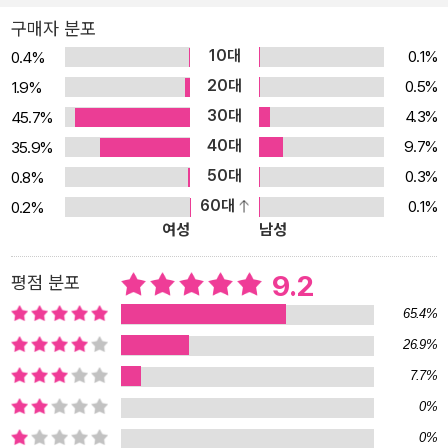
명 작가의 시나 소설 등을 감상하는 코너도 마련되어 있어요. 진짜 일
구매자 분포
기 쓰기 싫은 날 PASS 스티커를 붙이면 그냥 넘어갈 수 있도록 하여,
10대
0.1%
0.4%
아이들의 글쓰기 부담을 줄여 주는 재미있는 제안 또한 흥미롭습니
20대
0.5%
1.9%
다. 1. 창의적인 생각을 끌어내기 위한 재미있고 다양한 365개의 주
30대
4.3%
45.7%
제를 제시합니다. 날마다 365개의 새로운 주제들을 제시해 무엇을
40대
써야할지 막막한 아이들의 글쓰기 부담을 덜어 줍니다. 날씨, 계절, 요
9.7%
35.9%
리, 영화, 동물, 컴퓨터, 책 등 아이들의 관심을 가질 수 있는 다양하고
50대
0.3%
0.8%
재미있는 주제들로 가득합니다. 2. 매일매일 쓰는 일기를 통해 자연
60대
0.1%
0.2%
여성
남성
스레 글 쓰는 습관을 길러 줍니다. 글쓰기 실력을 높이는 데는 일기 쓰
는 습관을 들이는 것만큼 중요한 것은 없습니다. 특히 논술의 중요도
9.2
평점 분포
가 더욱 강조되고 있는 지금, 논술의 기초가 되는 일기 쓰기를 통해 실
력을 키울 수 있습니다. 3. 다양한 형식을 통해 글쓰기에 흥미를 가질
65.4%
수 있습니다. 일기의 형식을 다양하게 써 보는 것은 아이들이 글쓰기
26.9%
에 흥미를 갖게 하는 큰 요소입니다. 선생님, 친구, 작가에게 자신의
7.7%
마음을 전하는 편지 일기, 제시된 동시를 감상하고 같은 형식으로 써
0%
보는 동시 일기, 신문 기사의 내용과 자신의 생각을 연결시켜 쓰는 NI
0%