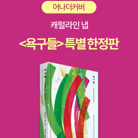
니다.(175쪽) 장영희 선생님은 참 무식한 방법이었다고 말하지만 영
어를 잘하려면 암기하는 것 이상의 왕도가 없는지도 모른다. '교과서
에 있는 문장은 재미는 없을지언정 문법적으로는 맞는 문장이고, 알
아야 할 요소들이 다 포함되어 있다'(176쪽)고 말씀하셨다. 내가 이
나이에 영문학을 공부할 거는 아니고, 장영희 선생님이 번역한 <종이
시계>와, 추천한 책<세일즈맨의 죽음>을 읽어야겠다. 영문학도를 위
한 원서 추천도서 101권에 포함되지 않은 10권의 고전문학은영문과
에 가지 않더라도 꼭 읽으라고 권하니 우리딸을 위해서 담아본다.
영어원서가 아닌 번역본으로 착실하게 읽어보자. 표지가
예뻐서 클릭했는데, 성철스님의 딸이자 제자인 불필스님 회고록이란
다.세속적인 호기심으로 이 책을 읽기보다는 큰스님에 대한 관심과
성찰을 위해 보고 싶다.성철스님 탄생 100주년, 딸이며 제자인 불필
스님이 처음 밝히는 큰스님 이야기. 처음으로 밝히는 성철스님의 가
족사에서 인간의 한계를 넘나드는 선지식들의 수행까지, 제자들을 뜨
겁게 품은 은사 인홍스님부터 온 대중들을 감화시킨 큰스님들의 법거
량까지, 책갈피마다 한국불교의 역사가 은은하게 묻어나고 스님들의