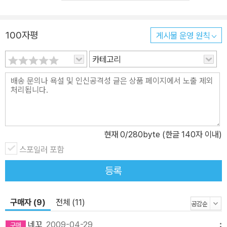
E 일기 등 다양한 형식의 글을 써 볼 수 있는 많은 기회가 주어집니다.
더불어 그림일기, 기행 일기, 관찰 일기, 독서 감상 일기 등 다양한 형
식의 글을 써 볼 수 있습니다. 4. 자신만의 글씨체를 만들어 나갈 수
100자평
게시물 운영 원칙
있습니다. 연필보다 컴퓨터 자판에 익숙해진 아이들에게 글씨 쓰기에
카테고리
정성을 쏟을 수 있는 기회를 줍니다. 한 자 한 자 또박또박 정성스럽게
쓰다 보면 자신의 생각을 정리하는 능력도 기를 수 있습니다.
현재
0
/280byte (한글 140자 이내)
스포일러 포함
등록
구매자 (9)
전체 (11)
네꼬
2009-04-29
메뉴