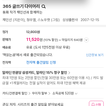
365 글쓰기 다이어리
동화 작가 채인선과 함께하는
채인선
(지은이),
정우열
,
스노우캣
(그림)
삼성출판사
2007-12-15
정가
12,800원
11,520
판매가
원
(10% 할인) +
마일리지 640원
배송료
유료 (도서 1만5천원 이상 무료)
'책읽는곰'에서 새로 출간되었습니다.
신간정보 보기
전자책
전자책 출간알림 신청
알라딘 만권당 삼성카드, 알라딘 15% 청구 할인
최대 1만원 또는 2만원 할인(전월 30만원 또는 60만원 이용 시) / 카드 발
급월 +1개월까지는 전월 실적이 없어도 최대 1만원 혜택 제공
카드/간편결제 할인
무이자 할부
소득공제 520원
관심 저자, 시리즈의 출간 알림을 받아보세요
신청