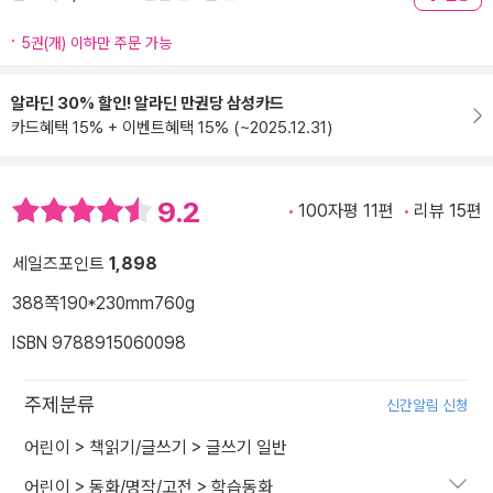
5권(개) 이하만 주문 가능
알라딘 30% 할인! 알라딘 만권당 삼성카드
카드혜택 15% + 이벤트혜택 15% (~2025.12.31)
9.2
100자평 11편
리뷰 15편
세일즈포인트
1,898
388쪽
190*230mm
760g
ISBN 9788915060098
주제분류
신간알림 신청
어린이
>
책읽기/글쓰기
>
글쓰기 일반
어린이
>
동화/명작/고전
>
학습동화