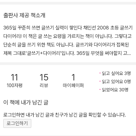
출판사 제공 책소개
365일 꾸준히 쓰면 글쓰기 실력이 쌓인다 채인선 2008 초등 글쓰기
다이어리! 이 책은 글 쓰는 요령을 가르치는 책이 아닙니다. 그렇다고
단순히 글을 쓰기 위한 책도 아닙니다. 글쓰기와 다이어리가 접목된
제목 그대로‘글쓰기+다이어리’입니다. 365일 무엇을 써야할지 고민
많은 아이들에게 글쓰기의 실마리를 제공해 주지요. 다양하고 기발한
주제들을 동화 작가 채인선이 매일매일 다채롭게 제시합니다. 아이
읽고 싶어요 3명
11
15
1
스스로 글쓰기에 재미를 붙일 수 있는 좋은 기회가 될 것입니다. 더불
읽고 있어요 0명
100자평
리뷰
마이페이퍼
어 생활 속에서 자연스레 길들여지는 일기 쓰기 습관이야말로 논술의
읽었어요 30명
기초를 탄탄하게 다져 주는 역할을 해 줄 것입니다. 이 책은 상상력을
이 책에 내가 남긴 글
자극하는 365개의 새로운 소재들을 제시할 뿐만 아니라 편지 일기,
동시 일기, NIE 일기 등 다양한 형식의 글을 써 볼 수 있는 기회를 제
로그인하면 내가 남긴 글과 친구가 남긴 글을 확인할 수 있습니다.
공합니다. 또 여러 분야의 유명 인물들의 명언이나 고서에 실린 격언
로그인하기
들을 매일 볼 수 있습니다. 어휘력 향상을 위한 우리말 바로 알기, 유