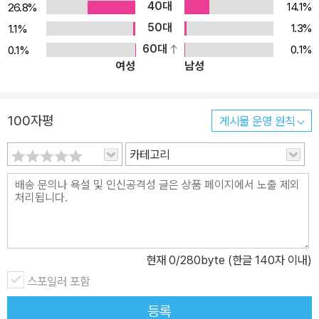
40대
14.1%
26.8%
50대
1.3%
1.1%
60대
0.1%
0.1%
여성
남성
100자평
게시물 운영 원칙
카테고리
현재
0
/280byte (한글 140자 이내)
스포일러 포함
등록