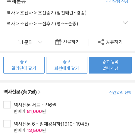
주제분류
신간알림 신청
역사
>
조선사
>
조선중기(임진왜란~경종)
역사
>
조선사
>
조선후기(영조~순종)
선물하기
공유하기
중고
중고
중고 등록
알라딘에 팔기
회원에게 팔기
알림 신청
역사신문 (총 7권)
신간알림 신청
역사신문 세트 - 전6권
판매가
81,000
원
역사신문 6 - 일제강점하(1910~1945)
판매가
13,500
원