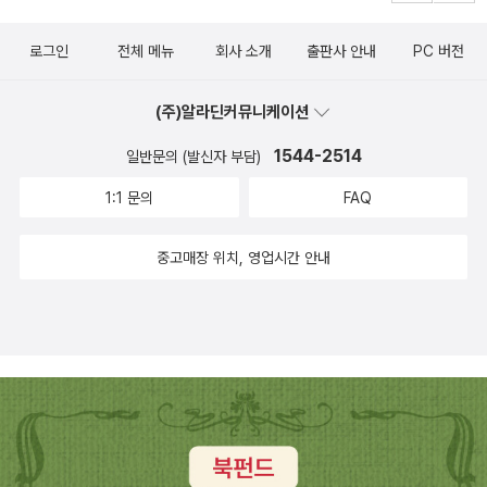
멋진 체험활동, 멋진 시상식, 멋진 간식 준비해주신 사계절에게 감사
만중이 언제 <<사씨남정기>>를 썼는지, 배경은 어떤 것인지, 기타
의 마음을 듬뿍 담아 전한다.고맙습니다.
로그인
전체 메뉴
회사 소개
출판사 안내
PC 버전
등등의 이야기를 내게 들려주고는, 이런(↓) 독후감을 썼다. '사씨남
정기'를 보면 사씨는 지혜로운 여자지만 교씨는 교활해서 결국 죽게
(주)알라딘커뮤니케이션
되는 첩이다. 그리고 한림은 이도저도 못하는 우유부단한 사람이다.
이것은 서포 김만중이 살았던 시대를 풍자한 것인데, 서포 김만중이
1544-2514
일반문의 (발신자 부담)
살았던 시대에 숙종과 인현왕후, 장희빈에 관한 사건을 보면 알 수 있
1:1 문의
FAQ
다. 사씨는 인현왕후, 교씨는 장희빈, 한림은 숙종이라고 생각하면 이
해가 갈 것이다. 김만중은 장희빈이 사약을 받는 부분을 교씨가 대가
중고매장 위치, 영업시간 안내
를 치르는 부분으로 묘사하였고, 이것을 긍정적으로 썼다. 그렇지만
장희빈의 입장에서 생각하느냐, 아니면 인현왕후의 입장에서 생각하
느냐에 따라 평가가 달라질 수 있다.결국 사약을 받은 장희빈도그 당
시 격렬하게 벌어진 당쟁의 피해자일 수도 있다는 생각을 할 수 있
다.'사씨남정기'의 교씨도 피해자가 될 수도 있는 것이다. (2010년 3
월, 초등 6, 용이 독후감) 아, <<사씨남정기>>를 읽으며 서인과 남인
의 당쟁을 생각했던 거구나.<<사씨남정기>> 다음으로 집어든 책은
<<홍길동전>>.<<홍길동전>>을 읽으면서도 질문은 끝없이 이어진