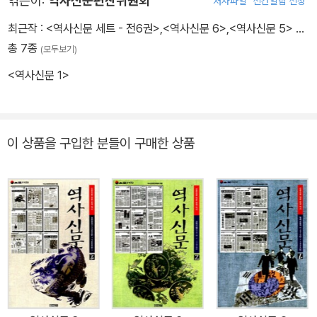
엮은이:
역사신문편찬위원회
저자파일
신간알림 신청
최근작 :
<역사신문 세트 - 전6권>
,
<역사신문 6>
,
<역사신문 5>
…
총 7종
(모두보기)
<역사신문 1>
이 상품을 구입한 분들이 구매한 상품