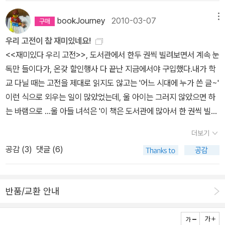
자들의 소변용기로 사용되었다고 한다. 오른쪽은 수막새이다.체험활
동이 끝난 후 시상식을 하였다.지난 번 마당을 나온 암탉에 비하면 조
bookJourney
2010-03-07
메뉴
촐하게 북 까페에서 하였다.역사일기에 그림을 그리신 화가분으로부
우리 고전이 참 재미있네요!
터 상장을 받고 있는 딸의 모습이다.특별상을 수상하였다. 부상으로
<<재미있다 우리 고전>>, 도서관에서 한두 권씩 빌려보면서 계속 눈
는 역사신문 6권을 받았다.출판사 안에 전시된 <마당을 나온 암탉>
독만 들이다가, 온갖 할인행사 다 끝난 지금에서야 구입했다.내가 학
애니메이션 원화이다. 제일 아름답다고 느낀 장면이다. 영화의 첫 장
교 다닐 때는 고전을 제대로 읽지도 않고는 '어느 시대에 누가 쓴 글~'
면이기도 하다.색감이 진짜 뛰어나다.6년간 공들인 흔적이 보인다.지
이런 식으로 외우는 일이 많았었는데, 울 아이는 그러지 않았으면 하
난 번에는 원화를 찍어 오지 못해 이번에는 마음먹고 찍어 왔다.아들
는 바램으로 ...울 아들 녀석은 '이 책은 도서관에 많아서 한 권씩 빌려
이 졸라서 애니메이션 책도 사왔다.저학년 어린이들에게 딱이다.잎싹
다 실컷(!) 볼 수 있는데 왜 산 거에요?' 이러면서 김 빠지는 소리를 하
이 제일 행복해 보이는 장면이다.행사가 모두 끝나고 주최측에서옥수
더보기
더니, '우리 고전이 참 재미있네요!'라며,이틀 동안 몇 권을꺼내 계속
수, 고구마,감자, 수박, 식혜 등을 마련해 주셔서배불리 먹었다.준비해
공감 (
3
)
댓글 (6)
읽고 있다. (흥, 그렇게 열심히 읽을 거면서 엄마 구박은 왜 하누?)아
주신관계자님들께정말 감사드린다.대상 작품은 연습장 한 권 가득하
이가 처음 집어든책은 <<사씨남정기>>. '장희빈 얘기라지요?'라며
게일기를적은 6학년 여자 어린이의 작품이었다.혀를 내두를 정도로
책을 읽기 시작하더니, 읽는 내내 질문인지 혼잣말인지 모를 말들을
빼곡하게, 역사적 사실들을 아주 세세하게, 그림까지, 마인드 맵까지,
반품/교환 안내
계속 한다.'엄마, 교씨가 장희빈인가요?''보는 사람 입장에 따라서는
연대표까지 적어 놓은 그 정성과치밀함이 역시 대상감이었다.내년에
다를 수 있지 않아요?''장희빈 편 사람들 입장에서는 인현왕후가 교씨
도 이 행사가 있다면 딸과 함께 다시 도전해 보려고 한다.멋진 대회,
처럼 보일 수도 있지 않겠어요?'권말의 설명까지 꼼꼼하게 읽으며, 김