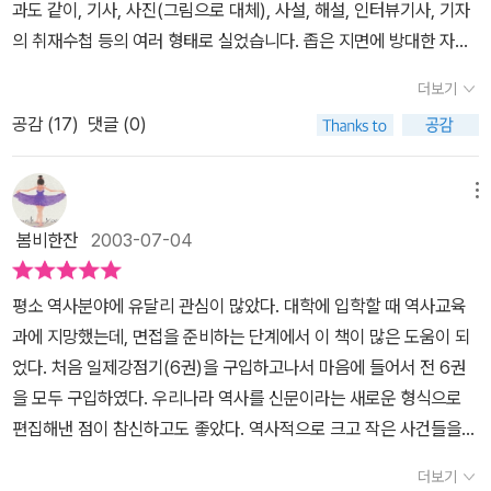
과도 같이, 기사, 사진(그림으로 대체), 사설, 해설, 인터뷰기사, 기자
의 취재수첩 등의 여러 형태로 실었습니다. 좁은 지면에 방대한 자료
를 실어서인지, 활자체는 퍽 작은 편이고, 거기에서 기인함인지,매일
더보기
읽을 신문 1년치를 철해서 한꺼번에 읽으라면 누구나 느끼게 될 것 같
공감 (
17
)
댓글 (0)
은 벅찬 부담감이 느껴집니다. 분명히 참신한 기획의 양서임은 분명
한데, 대입수험생의 필독서라고 해서 아이에게 읽히려고 준비했음에
도 불구하고, 어른인 저 자신부터가 심적 부담감을 느끼게 되니 좋은
메뉴
기획의도가 청소년들에게 받아들여질 법한 편안한 장치가 없었음이
봄비한잔
2003-07-04
아쉬워집니다.
평소 역사분야에 유달리 관심이 많았다. 대학에 입학할 때 역사교육
과에 지망했는데, 면접을 준비하는 단계에서 이 책이 많은 도움이 되
었다. 처음 일제강점기(6권)을 구입하고나서 마음에 들어서 전 6권
을 모두 구입하였다. 우리나라 역사를 신문이라는 새로운 형식으로
편집해낸 점이 참신하고도 좋았다. 역사적으로 크고 작은 사건들을
지루하지않게, 또 거의 빠짐없이 수록했다. 평소에 신문을 그다지 자
더보기
주 읽지 않지만,면접을 준비하면서 이 책은 밑줄까지 그어가면서 공