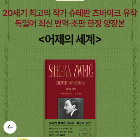
다.'홍길동이 실제 있었던 인물이라면서요?' (어, 소설 아니야?) '어디
선가 그렇게 봤는데...' (음, 얼핏 들은 것 같기도 하다만, 그래도 소설
이라고 ... --a)(권말의 설명을 보며) '아, 실록에 '길동'이라는 이름이
여러 번 등장한대요', '연산군 때는 '홍길동'이라는 이름도 있다는데요
... '(엄마는 무식하단다, 얘야~.)단순히 '고전을 재미있게 읽었으면'
하는 바램으로 책을 사준건데, 고전을 읽으며 시대적 배경도 읽어내
려 하는구나. 흐뭇~♪그나저나, 엄마의 무식함을드러내지 않으려면
역사 공부를 해야 할 판이다.<<재미있다 우리 고전>>을읽으면서 <
<역사신문>>을 함께보자고 해야겠다. 잠깐 찾아보니, 장희빈과 관련
된 이야기들도 여러 가지 시각으로 나온다. 호오~
뒤로가
기