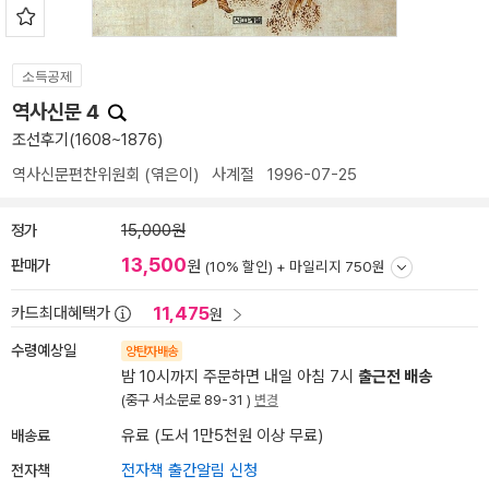
소득공제
역사신문 4
조선후기(1608~1876)
역사신문편찬위원회
(엮은이)
사계절
1996-07-25
정가
15,000원
13,500
판매가
원
(10% 할인) +
마일리지 750원
11,475
카드최대혜택가
원
수령예상일
양탄자배송
밤 10시까지 주문하면 내일 아침 7시
출근전 배송
(중구 서소문로 89-31 )
변경
배송료
유료 (도서 1만5천원 이상 무료)
전자책
전자책 출간알림 신청