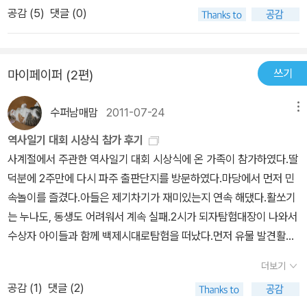
공감 (
5
)
댓글 (0)
부했던 기억이 있다.(^^;) 또 평소에도 시간이 날때마다 다시 훑어보
곤 하는데, 언제봐도 흥미롭다. 역사를 현재의 신문 형식으로 엮었다
고 보면 된다. 인물소개,설화,광고(그 당시에 유통되던 상품 광고),사
쓰기
마이페이퍼 (2편)
설,그림,인터뷰 형식등을 빌어 풍부하고 다양하게 그리고 지루하지
않게 이끌어 가고 있다. 역사에 흥미가 있는 사람이라면 재미있게 읽
수퍼남매맘
2011-07-24
메뉴
을 수 있을거라고 생각한다. 소장가치 100%의 책이다.(^^)
역사일기 대회 시상식 참가 후기
사계절에서 주관한 역사일기 대회 시상식에 온 가족이 참가하였다.딸
덕분에 2주만에 다시 파주 출판단지를 방문하였다.마당에서 먼저 민
속놀이를 즐겼다.아들은 제기차기가 재미있는지 연속 해댔다.활쏘기
는 누나도, 동생도 어려워서 계속 실패.2시가 되자탐험대장이 나와서
수상자 아이들과 함께 백제시대로탐험을 떠났다.먼저 유물 발견활동
을 하였다.다음은 가면 만들기 활동다음은 무용 배우기, 탑 쌓기, 아사
더보기
달과 아사녀 연극 관람 등 체험활동을 여러 가지 하였다.누나 덕에 동
공감 (
1
)
댓글 (2)
생도 여러가지 활동을 끼어서 했다.백제 시대 유물들이다. 왼쪽은 남