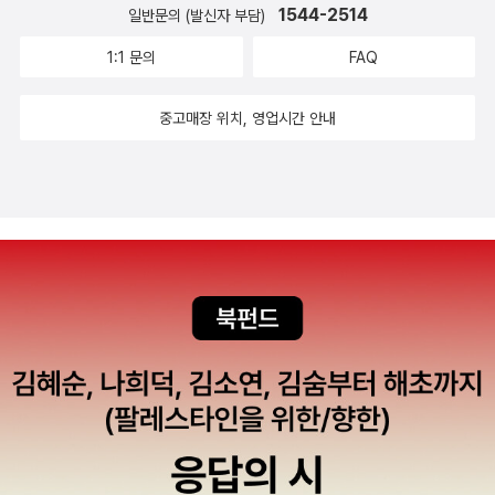
은 말 그대로 언어 일반에 대한 학문적 탐구를 가리킵니다. 이에 견주
겠지만). 그가 프랑스의 현학적인 지식인들에 대해서 못마땅해 한 것
기 동안 잊혀져 있던(말도 안 된다고 여겨졌던) 타고난 정신구조에 관
것은 분명한 사실이다.과연 한국은 어떻게하여그토록 혹독한 시련속
1544-2514
일반문의 (발신자 부담)
퍼 히친스, 리처드 도킨스 등 쟁쟁한 지식인들이 한 자리씩 차지하고
학과 심리학에도 업적이 있는데 요새는 활발한 정치 비평, 특히 미국
어 한국어학, 영어학, 일본어학처럼 특정 자연언어를 대상으로 삼는
은 당연한다(푸코 등을 읽다가 좌절한 사람들에게 촘스키는 희망이
한 이론을 다시 돌아보게 만들었다(He gave the first, fatal shot
에서도 현재의 경제력을 일궈왔는가를 잘 대변해주고 있다. 더불어
있었는데, 반대로 말하자면, 그만큼이나 쟁쟁한 지식인들 사이에서
의 대외 정책의 위선과 야만성을 폭로하는 행동가로 더 널리 알려져
1:1 문의
FAQ
학문은 개별언어학이라고 합니다. 소쉬르가 제네바대학에서 가르치
다).대중들이 읽을 글은 그들이 이해할 수 있게 쓰라는 것. 그가 가장
to the school of behaviourism, and made theories of innat
한국 경제가 앞으로 나아가야할 방향을 자연스럽게 제시하는 방식의
이 촘스키가 가장 두드러진 영향을 미치고 있다는 것을 인정한다는
있습니다. 많은 저서가 한글로도 번역이 되어있지요. 그의 강연회에
기 시작한 것은 1891년 겨울학기부터고 정교수가 된 것은 1896년입
영향력 있는 지식인으로 꼽힌 만큼 그의 '전략'은 유효해 보인다.촘스
e mental structure respectable after centuries of their bein
글들이다. 이 책을일독하는 것만으로도 우리 경제의 현주소에 대한
이야기가 될 것이다. 이 책은 그의 사상과 연구를 문답법과 그 자신이
서 만나서 인사를 나누었던 기억이 납니다. 최고의 지성으로 꼽히고
중고매장 위치, 영업시간 안내
니다. 그는 제네바대학 초기에 산스크리트어학이나 프랑스어학 같은
키의 책들은 국내에 '너무 많이' 소개돼 있다(국내엔 촘스키의 제자들
g unthinkable).'라고 평했다. Maya Jaggi, 'Conscience of a N
밝은 눈을 가질 수 있을 것이다.개혁의 덫OECD와 G20들이 외치는
직접 지은 글을 제시함으로써 그의 육성을 직접 느끼는 듯한 효과를
있는데 아무래도 '미국적'이라는 어쩔 수 없는 한계는 - 내가 '한국
개별언어학을 가르쳤습니다).CLG는 소쉬르의 이 세 차례 일반언어
도 여럿 된다). 수준 이하의 번역들도 많다고 하지만, '어렵지 않은' 책
ation', The Guardian (2001. 1. 20.) https://www.theguardia
금융과 자유무역의 실체를 보여주는 책이다.중국이 왜 그토록 미국과
가져오며 이를 통하여 그에 대한 이해를 좀 더 폭넓게 한다. 좀 더 책
적'인 한계를 지녔듯이 - 지니고 있다고 느꼈어요.] 과학에 대해 그
학 강의를 들은 학생들의 노트를 밑절미 삼아 샤를 발리와 알베르 세
들이기 때문인 듯. 그의 전기로는 <촘스키, 끝없는 도전>(그린비, 19
n.com/books/2001/jan/20/society.politics (관련하여, 스티븐
잦은 의견 충돌을 일으키고 있는지 이 책을 읽는다면 꿰뚫을 수 있다.
을 읽는데 실용적인 이야기를 하자면 이 책은 글자 크기와 (미묘하게
릇된 인식은 이른바 과학만능주의를 가져올 수 있습니다. 그런데 과
슈에라는 언어학자가 편집한 책입니다. 발리와 세슈에는 소쉬르의 제
99)와 <촘스키>(시공사, 1999)가 같은 해에 나왔다(나는 전자를
핑커의 책들을 좀 더 열거해 보았다) 아무튼 촘스키의 정치 저작은
개혁이란 무엇을 의미하는가...바로 경제의 종속을 의미하고 있다. 대
큰 것 같지만) 여백이 커서 눈에 쉽게 들어오는 편이다. 시원시원스럽
학만능주의는 희한하게도 종종 종교와 만나곤 합니다. 러셀의 저서를
네바대학 제자입니다. 이 두 사람은 스승의 일반언어학 강의가 그의
읽고 후자를 사두었다). 바쁘신 분들은 <30분에 읽는 촘스키>(랜덤
꾸준히, 활발히 번역되고 있다. 많이... 정말 많이도 나왔다... 이를 보
표적인 예들이 현재의 빈국들이다. 그들이 과연 선진국과 어떤 약속
다고 해야 할까. 한편으로 말하자면 제책 방식에 따라서 페이지 수가
독단과 이성의 투쟁사라고 했는데 물론 독단이란 종교를 가리키고 이
죽음과 함께 묻히는 게 아까워 이를 책으로 되살리기로 한 것입니다.
하우스중앙, 2004) 정도를 읽어주시면 되겠다. 책의 역자이자 전문
면 어떤 방식으로든 많이 인용될 수밖에 없는 것 같기도 하고... 『정복
(개혁)들을 했는지 보시라...그리고 그들의 달콤한 유혹 혹은 협박을
달라질 수 있다, 라고 말할 수도 있겠지만 말이다. 홀로코스트 유럽
성은 과학을 나타냅니다. 여기 종교를 믿는 학생들이 물론 있겠는데
이들의 노력은 소쉬르라는 이름에 불멸의 영예를 헌정한 것과 동시에
번역가인 강주헌씨는 요즘 부쩍 촘스키에 빠져 있는 듯한데, 가장 최
은 계속된다』, 『미국이 진정으로 원하는 것』, 『촘스키, 누가 무엇으로
이기지 못하고 개혁을 단행했던 국가들을 보시라...그개혁이 가져다
유대인의 파괴 1, 2. 합쳐서 1774쪽. 책 소개에 보면, 1권이 960쪽이
여기서 독단이란 종교의 독선주의, 배타주의를 말합니다. 잘못된 의
'진짜 소쉬르'를 찾기 위한 후대 언어학자들의 기나긴 여정의 신호탄
근에 나온 촘스키 책도 그가 번역한 <지식인의 책무>(황소걸음, 20
세상을 지배하는가』, 『숙명의 트라이앵글』과 같은 대표작들은 다시
주는 참담함과 결과들은 차마 글로 다 말할 수 없음이다...한 번 걸려
고, 2권이 1774쪽으로 되어있다. 하지만 실제로는 이 책은 1, 2권 모
미의 종교지요. 그러나 현대사회에서는 러셀의 의미에서 독단과 이성
이 되었습니다.여기서 잠깐, 근대 언어학의 역사를 두 세기 남짓으로
05)이다. 물론 책은 제목에서부터 사르트르의 <지식인을 위한 변명
나왔는데, 과거에 비해 책들이 조금 더 가지런히(?) 나오고 있다. 그
들면 다시는 일어설 수가 없는 구조를 가진 경제 메커니즘은빈국들에
두 합쳐서 페이지를 매기고 있기에 1권이 960쪽이면 2권은 814쪽
이 만나서 투쟁하는 경우는 거의 없고, 도리어 과학과 종교가 사이좋
잡을 때, 19세기와 20세기를 각각 대표하는 언어학자로 누구를 꼽을
>(한마당, 1999)를 떠올리게 한다. 대중적 인지도에다 사회적 책무
밖에...덧) 촘스키의 젊은 시절 영상 몇 개... 'Vietnam and the Inte
게서 앞으로도 희망을 등불을 찾아 볼 수 없는 이유이다..언젠가는 나
이다. 단권으로 내기에 부담스러운 크기라서 적당히 반으로 자른 것
게 잘 만나는 듯합니다. 그런데 이는 그릇된 인식에 바탕을 둔 과학과
수 있을까요? 등수 매기기는 본디 비(非)학문적이고, 뛰어남은 계량
에 대한 강조에 있어서 촘스키는 우리 시대의, 미패권주의 시대의 '사
llectuals' (Firing Line), debate between William F. Buckley
아지겠지...생각 하겠디만...절대로 그럴 수가 없는 구조라는 점을 이
이 아닌가 그런 생각을 해본다. 페이지 수에 대한 이야기는 그만하도
기술인 경우가 많습니다. 특히 과학만능주의는 이성이 아니라 독단으
하기 어렵습니다. 그러나 후대에 끼친 학문적 영향은 얼추 계량할 수
르트르'이다(사르트르적 의미의 지식인이란 남의 일에 참견하는 사람
(1969. 4. 3.) https://www.youtube.com/watch?v=9DvmL
해한다면 너무나도 참담하여 조금이나마 빈국들의 아이들에게 보내
록 하고, 책에 대한 이야기를 하자면, 이 책은 정말 위대한 책이다. 저
로서 문제가 심각하다 하겠습니다. 과학과 종교의 사이좋은 만남이란