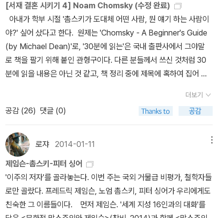
키는 특히 베트남전과 중미 국가들에 대한 미국의 공작에대해 여러차
[서재 결혼 시키기 4] Noam Chomsky (수정 완료)
례 강하게 반대하는 모습을 보인다. 그가 규정하는 베트남전은 미국
아내가 학부 시절 '촘스키가 도대체 어떤 사람, 뭔 얘기 하는 사람이
과 베트남의 전쟁이 아니라 미국의 베트남 침공이며,니콰라과, 엘살
야?' 싶어 샀다고 한다. 원제는 'Chomsky - A Beginner's Guide
바도르, 온두라스 등에 대한 미국의 행위는 자국의 이익만을 위한 행
(by Michael Dean)'로, '30분에 읽는'은 국내 출판사에서 그야말
위에 지나지 않고 이들 나라들에 대한 미국의 학살에 눈감고 귀막고
로 책을 팔기 위해 붙인 관형구이다. 다른 분들께서 쓰신 것처럼 30
입닫은 미국의 언론은 단죄 받아 마땅하다. 그는 또한 미국사회의 지
분에 읽을 내용은 아닌 것 같고, 책 정리 중에 제목에 혹하여 집어 들
식인들에 대한 따끔한 비판도 빼놓지 않는다. 그런데도 그의 이런 태
게 할 정도로 성공적이기는 하였다(전에 1권 톨킨 책에 관한 리뷰를
더보기
도가 전혀 거부감이 없다. 잘난척한다는 생각도 들지 않는다. 오히려
남겼는데, 아쉽게도 '30분에 읽는' 시리즈는 모두 절판되었다). 뒤에
거장을 만나는 느낌이랄까 뭐 그런 기분이 든다.촘스키는 또한 자연
공감 (
26
)
댓글 (0)
흡사한 책(들)이 또 나왔다(그나저나 책 정리 진척이 너무 더뎌 걱정
과학자들에 대하여 인문학을 공부할 것은 요구한다. 이런 모습을 보
이다. 미세먼지로, 책 먼지로 아기를 집 안팎에서 고생시키는 것 같
면 미국이 우리보다 앞서가긴 간 모양이다른 생각도 든다. 그가 우리
다). 911 테러에 이은 이라크 전쟁, 신자유주의 세계화, 그리고 반전-
로쟈
2014-01-11
메뉴
보다 30년 앞서 선진 이론을 정립, 설파해서가 아니라 이미 30년 전
대안세계화 운동 등의 고갱잇말로 요약되는 국제 정세와 맞물려, 노
제임슨-촘스키-피터 싱어
에 공공연하게 이런 주장을 공공연하게 하고도 무사할 수 있었다는 -
엄 촘스키는 2000년대에 특히 쉽게 접할 수 있는 이름이었다(뭔가
'이주의 저자'를 골라놓는다. 이번 주는 국외 거물급 비평가, 철학자들
아니, 오히려 저명한 학자의 반열에 오를 수 있었다는점에서.
있어 보이는, 혹은 왠지 촘촘한 논증을 했을 것만 같은 이름빨도 있었
로만 골랐다. 프레드릭 제임슨, 노엄 촘스키, 피터 싱어가 우리에게도
다고 여긴다. 촘스키는 벨라루스의 성姓이라 한다). 2005년에는 Pr
친숙한 그 이름들이다. 먼저 제임슨. '세계 지성 16인과의 대화'를
ospect와 Foreign Policy가 실시한 'Top 100 Public Intellectu
담은 <문화적 맑스주의와 제임슨>(창비, 2014)과 함께 <맑스주의