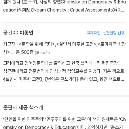
함께 했다.《촘스 키, 사상의 향연Chomsky on Democracy & Edu
트셀러인 《패권인가 생존인가》, 《촘스키, 실패한 국가 미국을 말하
cation》외에도《Noam Chomsky : Critical Assessments》《Rad
다》, 《촘스키, 누가 무엇으로 세상을 지배하는가》를 포함해 100권
ical Priorities》《Language and Politics》를 편집했 다. UCLA 대
이상의 책을 집필했다. 100세에 가까운 나이가 된 오늘날까지도 시
학에서 언어학을 가르쳤고 지금은 UCLA 대학 명예교수다.
대의 양심이자 행동하는 지식인으로서 미국의 제국주의와 자본의 언
옮긴이:
이종인
저자파일
신간알림 신청
론 장악, 프로파간다를 신랄하게 파헤쳐왔다. 이 책 《미국은 어떻게
최근작 :
<문학을 위해 죽다>
,
<살면서 마주한 고전>
,
<로마제국 쇠망
세계를 위험에 빠뜨리는가》는 노엄 촘스키가 공동 저자인 미국 밀레
사>
… 총 509종
니얼 좌파 정치의 주역인 네이선 J. 로빈슨과 함께 집필한 책이다. 전
(모두보기)
세계에 걸친 미국의 군사적·경제적 활동의 역사를 살펴보며, 세계 지
고려대학교 영어영문학과를 졸업하고 한국 브리태니커 편집국장과
배를 향한 미국의 야욕이 어떻게 여러 나라를 차례로 파괴해왔는지
성균관대학교 전문번역가 양성과정 겸임교수를 지냈다. 지은 책으로
생생하게 추적했다. 전 세계를 전쟁의 위험에 빠뜨리고 있는 오늘날
《살면서 마주한 고전》, 《번역은 글쓰기다》 등이 있고, 옮긴 책으로
도널드 트럼프의 미국을 이해하는 데 이 책이 큰 도움이 될 것이다.
《로마제국 쇠망사》, 《작가는 왜 쓰는가》, 《호모 루덴스》 등이 있다.
출판사 제공 책소개
‘만인을 위한 민주주의’ ‘민주주의를 위한 교육’ 이 책의 원제목은 ‘Ch
omsky on Democracy & Education’이다. 의역하자면, ‘촘스키,