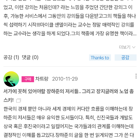
적 때문이었는지 'The FP Top 100 Global Thinkers'라는 이름으
을 수 있다. 바꿔말하자면 우리로서는 그것이 깊은 사유의 산물인지,
었고, 이런 강의는 처음인데? 라는 느낌을 주었던 간단한 강의그 이
나 예비대학생이 읽기에 적당한 입문서로 보인다. 촘스키 책을 언
로 발표된 2009년에는, 1위에 벤 버냉키, 2위에 버락 오바마가 올라
우연의 산물인지 판단하기가 쉽지 않다는 이야기이다. 하지만 긴 글
후, 가능한 서비스에서 그동안의 강의들을 다운받고그의 책들을 하나
급하는 김에 잔소리를 붙이자면, 국내 출간된 촘스키의 거의 모든 책
그래도 좀 납득할 수 있는, 다소나마 정리된 모습(?)이 나타났고(htt
은 문학적 수식을 배제하고 살펴본다면 정말로 뛰어나게 쓰지 않는
씩 섭력하기 시작!!!마이클 샌델이라는 교수는 정말 매력적인 강의를
이 제목에 '촘스키'를 달고 있고, 표지에도 더 크게 박혀 있다. 제목이
ps://archive.is/20150427000730/http://foreignpolicy.co
한 자신의 결점이 그대로 폭로된다. 그 중에서도 1000페이지에 달하
하는 교수라는 생각을 하게 되었다.그의 책중에 가장 유명한 책이라
그냥 다 '촘스키'라고 해도 무방할 정도다. 이 정도면 <촘스키, 세상의
m/2009/11/25/the-fp-top-100-global-thinkers-7/#selectio
는 책이라면 더더욱 그럴 것이다. 아래에 읽거나 읽은 책들 중 1000
고 할 수 있는,한국에서 선풍적인 인기를 끈 '정의란 무엇인가.' 사실
물음에 답하다>란 제목과는 반대로 '묻지마 촘스키'라고 해야 할까.
n-8641.3-8641.18), 2010년에는 1위에 워렌 버핏과 빌 게이츠가
더보기
페이지에 달하는 책들을 소개해보려고 한다. 엄밀하게 1000페이지
정의에 대해 딱히 깊이있게 생각해본적이 없는 나로서는 나름의 의문
어떤 주제의 책이고, 전작들과는 어떤 연관성 속에 놓이는지 등이 드
올랐다(그 다음이 도미니크 스트로스 칸;;과 로버트 죌릭이고, 이들에
공감 (
1
)
댓글 (0)
를 기준으로 삼고 싶지만, 그렇게 되면 만족할 만큼 소개하기 힘들기
과 시사점을 던져준 책이었다.1. 정의정의에 대해서 생각해 보게하는
러나지 않으면 그냥 '촘스키에게 물어봐'식밖에 되지 않는다. '닥치고
이어 5바마가 뽑혔다. https://archive.is/20160313014024/htt
에 단행본 기준으로 주석을 포함해서 900페이지를 기준으로 삼으려
책이 책을 통해서 우리는 스스로에게 그리고 타인에게계속되는 질문
촘스키' 독자가 얼마나 되는지는 모르겠지만, 나 같은 독자는 내용을
p://foreignpolicy.com/2010/11/23/the-fp-top-100-global-t
고 한다. 그리고 이전에 몇 번이고 이야기한 적이 있는 책은 제외하는
을 던지게 된다.개인적으로 정의란 무엇인가와 함께 읽었으면 하는
가늠하기 어려워 좀 불만스럽다. 끝으로, 피터 싱어. <이렇게 살아
차트랑
2010-11-29
메뉴
hinkers-5/). 점차 정치적 운동에 주목하는 경향이 강해져서 2011
방향으로 가려고 한다. 생각의 역사1, 1239쪽.수작이라고 하지 않
책들을 살펴보면,2. 도덕샌델의 정의란 무엇인가를 이은 두번째 화제
가도 괜찮은가>(시대의창, 2014)가 재번역돼 나왔다. 마치 <실천윤
년에는 '아랍의 봄' 혁명이 조명되었고(https://www.scribd.com/
서가에 꼿혀 있어야할 장하준의 저서들.. 그리고 장지글러와 노엄 촘
을 수 없다. 읽다보면 저자의 지식의 폭에 진정으로 놀라게 되는 도서
작!!이라는 타이틀을 들고 나온 책사실 개인적인 생각으로는 정의란
리학>(연암서가, 2013; 철학과현실사, 1991)이 작년에 재번역돼 나
document/118455058/The-100-Global-Thinkers), 2012년
스키!
이다. 생각해보면 머리로 떠올려보는 역사는 지금껏 어느 나라, 어느
무엇인가만큼 돌풍을 일으킬지에 대해서 살짝의심이 가긴 하지만 -
온 것처럼. 원저는 1993년에 나왔으니 이 또한 20년 된 책이다. 어떤
에는 아웅산 수치(Shame on you!)와 대통령이었던 떼인 세인(Th
한국의 경제 뿐만 아니라 세계 경제의 커다란 흐름을 이해하는데 장
곳의 역사였었다. 그 역사또한 초기의 혼합된 형태에서 갈수록 세분
그래도 나름 좋은 책. :)도덕에 대해서는 우리가 항상 고민하고 직면
책인가. 전 세계에 동물 해방 운동의 불꽃을 지핀 피터 싱어의 책 <이
ein Sein)이(https://archive.is/20130125015009/http://ww
하준의 저서들은 매우 유익한 도서들이다. 특히, 신진국들과 개발도
화되어가는 방향으로 발전해왔다. 하지만 한 지역에서 그들 나름의
하는 과제인데,이 부분에 대해서는 우리 스스로도 많은 성찰을 해야
렇게 살아가도 괜찮은가>가 출간되었다. 이 책에서 피터 싱어는 철학
w.foreignpolicy.com/2012globalthinkers), 2013년에는 분야를
상국 혹은 후진국이라고 일컬어지는 국가들과의 관계를 이해하는데
역사를 발전시켰을때, 다른 지역 또한 자신들의 문화를 발전시켜왔었
하지 않은가...하는 생각을 하게 된다.3. 윤리이 책은 사실 정의란 무
과 특히 종교의 영역에서만 논의가 한정된 듯한 ‘윤리’의 문제를 구체
나누었으되 에드워드 스노든이 가장 앞자리에 소개되었다(http://2
결정적인 이해를 돕고있다.장하준의 글을 한 번 읽게되면 그가 쓴 다
다. 어느 한 곳만 아는 것은 불완전하다. 이 책은 그런 불완전성을 최
엇인가를 통해 접한 샌델의 이론들을 좀 더 읽어보고 싶 어서 구매한
적인 삶의 실천 영역으로 끌어당긴다. 최근 우리 사회의 갈등이 심화