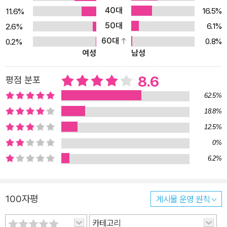
40대
고 있다. 가르치는 쪽이나 배우는 쪽이나 정신 바짝 차리지 않으면 지
16.5%
11.6%
배권력의 술수에 놀아나기 딱 알맞다. 이야기가 너무 살벌한가? 그러
50대
6.1%
2.6%
나 주입식 교육을 받아와 스스로 창조할 수 없는 인간들이 무엇을 할
60대
0.8%
0.2%
여성
남성
수 있을지는 굳이 오래 생각하지 않아도 명백하다. 촘스키는 민주주
의는 자율이고 교육은 자아교육이라고 본다. 이것이 그의 인터뷰 10
8.6
평점 분포
편, 강연 5편, 에세이 10편 등을 한 권으로 묶은 이 두툼한 책에서 말
하고자 하는 핵심이다. 사상가 촘스키를 말하다 이 책에서는 촘스키
62.5%
의 언어이론, 심성이론, 사회이론, 교육이론을 다루고 있다. 촘스키는
18.8%
잘 알려진 대로 언어학에 한 획을 그은 위대한 언어학자다. 그는 인간
12.5%
의 언어능력은 선천적이어서 외부 환경과 교육의 역할에는 한계가 있
0%
다고 주장한다. 이것은 언어가 반복학습, 특정 조건 속의 습관이라는
6.2%
기존 구조주의 언어이론과 행동주의 심리학에 반하는 이론이다. 그는
‘유한한 수단의 무한한 사용’이라는 인간정신의 창의성을 입증하는
생성문법 체계로 인지과학의 새로운 장을 열었다. 또한 이런 사고는
100자평
게시물 운영 원칙
그의 심성이론에도 영향을 미쳐 인간에게는 선천적으로 도덕적 계율
카테고리
을 지키려는 소질이 있다고 본다. 촘스키는 국가의 역할에 대해 네 가