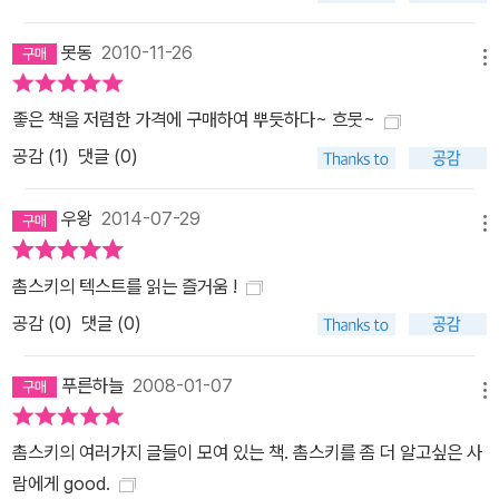
책은 촘스키의 사상을 언어학, 심리학, 사회학, 교육학, 철학의 다양한
못동
2010-11-26
분야에 걸쳐 보여주고 있다. 독자들은 이 책을 통해 보다 넓고 보다 핵
메뉴
심에 다가간 촘스키를 만날 수 있을 것이다.
좋은 책을 저렴한 가격에 구매하여 뿌듯하다~ 흐뭇~
공감 (
1
)
댓글 (0)
우왕
2014-07-29
메뉴
촘스키의 텍스트를 읽는 즐거움 !
공감 (
0
)
댓글 (0)
푸른하늘
2008-01-07
메뉴
촘스키의 여러가지 글들이 모여 있는 책. 촘스키를 좀 더 알고싶은 사
람에게 good.