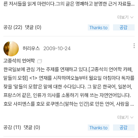
013-global-thinkers.foreignpolicy.com/). 2014년부터는 굳이
른 저서들을 읽게 마련이다.그의 글은 명쾌하고 분명한 근거 자료들
대한으로 완전성으로 끌어올리려는 노력의 결과물이고, 그동안 세분
책인데, 괜찮았던 책으로 기억된다.윤리에 대한 개념은 매우 모호하
되면서 “안녕하지 못한” 사람들이 각자 나름의 생각을 ‘대자보’에 담
순위를 표기하지 않고, agitators, decision-makers, challenger
을 제시하고 있어 독자들에게전달하고자 하는 그 목적을성취하는데
화되어 발전되어온 각종 과학과 기술을 과거의 흔적에 유감없이 쓰여
며, 그 개념을 잘 인식하기란 쉽지 않다.그런 가운데 우리에게 윤리를
아 표현하고 있다. 이들이 이렇게 하는 이유는 무엇일까? 그리고 우
더보기
s, naturals, innovators, advocates, chroniclers, healers, arti
언제나 성공하고 있다. 게다가 전체적인 세계 경제의 흐름을한눈에
지도록 하는 장을 열어준다. 1권의 경우 그 범위가 '불에서 프로이트
말해주는 샌델의 책은 정말 읽을만한 책이 아닌가 생각한다.도덕, 정
리 사회가 안녕하지 못한 이유는 무엇일까? 피터 싱어는 서두에서 우
공감 (
22
)
댓글 (0)
sts, and moguls 등 10(9)개 분야로 나누어 발표하게 된다(2015
파악하도록 해준다. 한국 경제의 위치와 상황 그리고 세계 경제를 움
까지' 로 설정되어있는데, 그렇다고해서 단순한 인명이나 물질적 지
의, 윤리 우리 사회에 또는 어느 사회나 '집단' 이라는 체계를 접하면
리에게 스스로를 향해 ‘궁극적 질문’을 던질 것을 요구한다. “내가 생
년부터 naturals와 agitators를 stewards로 통합, https://en.wik
직이는 원동력, 그 허와 실을 파악하려는 분들에게 촘스키나 장 지글
식의 나열에 그치지 않는다. 저 범위는 말 그대로 전체적인 시야에서
꼭 필요한 것들인데, 그 부분에 대해서 날카롭고 예리한 지적과 강의
각하는 좋은 삶이란 무엇일까?”, “내가 진정으로 바라는 삶은 어떤 삶
ipedia.org/wiki/FP_Top_100_Global_Thinkers#cite_ref-16).
러의 저서들을 뛰어 넘는 분석력을 제공해주고 있다.'나쁜 사마리아
의 한 부분이며, 그 부분안에 있는 모든 사상과 역사를 다루고 있
허리우스
2009-10-24
메뉴
를 해주는 샌델의 책들!!정말 꼭 접해봐야 하지 않을까 하는 생각을 해
일까?” 이것이 바로 궁극적 질문이다. 스스로에게 이 질문을 할 때 비
다시 책 이야기로 돌아와서, 국내에서는 촘스키의 정치 평론가적 면
인들'가장 많은 독자를 가지고 있는 이 책은 국방부의 금서목록에 블
다. 생각의 역사2, 1328쪽. 왜 위의 책과 같은 책인데 이렇게 다르게
본다.
로소 우리는 각자 진정한 삶의 가능성을 마주하게 된다. 이 책은 이 질
고종석의 언어학
모만 과하게 부각되고[편견일 수 있겠으나, 학부 시절에 그의 책들을
랙리스트로 올라있는 책이다. 최근 G20 정상회의가 코엑스에서 열
소개하고 있는가? 그것은 이 책은 위의 책과 조금 다르기 때문이다.
문에 대한 해답을 찾아가는 과정이자, 우리 사회가 그리고 우리 개개
한국일보에 관심 가는 주제를 연재하고 있다.[고종석의 언어학 카페,
읽어본 감상으로는, 그것이 미국 학자가 미국을 열심히 비판했다는
렸다. G20 정상회의의 목적은 하나다. 세계의 부국들이(한국은 부국
이 책에서 저자는 묻는다. 왜 기존의 예술이 '과학에 대항해야 된다'
인이 자주 잊고 지내는 ‘인간에 대한 예의’와 ‘윤리적 삶의 가능성’을
말들의 모험] <1> 연재를 시작하며
오늘부터 월요일 아침마다 독자를
것 이상으로 의미가 엄청나게 크거나, 획기적 내지는 남다른 비판 활
측에 끼는 것은 아니다) 돈이라는 힘을 바탕으로부유하지 않는 나라
고 주장하면서 발달해왔는가? 그리고는 답을 내리는데 그것은 과학
돌아보게 하는 화두이며, 그리고 더 나아가 ‘좋은 삶’이 현실에서 가능
찾을 '말들의 모험'은 말에 대한 수다입니다. 그 말은 한국어, 일본어,
동이었는지 솔직히 의문스럽다(그래도 그래서 존재 의의를 부정할 수
들과의 금융과 무역을 통제해보겠다는 의도를 가진 일종의 모의이다.
이 무시하지 못할 정도로 성장했기 때문이다. 이 20세기 지성사, 에
함을 보여주는 상식적인 증명이다.곧 '이렇게 살아가도 괜찮은가'를
프랑스어 같은, 인류가 의사를 소통하기 위해 쓰는 자연언어입니다.
없기도 하다ㅠ)], '촘스키 혁명'이라고까지 불리는 그의 언어학 분야
이 책을 읽어보면 G20의 생각을 분명하게 읽을 수 있으며 그들이 그
서는 과학의 비중이 서술에서 종종 드러나는 편이다. 물론 그렇다고
'안녕들 하십니까?'란 질문과 겹쳐서 읽어도 좋겠다는 것. 주로 개인
호모 사피엔스를 호모 로쿠엔스(말하는 인간)로 만든 언어, 사람을 다
성과는 비전문가들에게는 거의 소개되지 않고 있었다. 조금 지난 데
토록 원하고 있는자유무역이 뜻하는 바의 진정한 의미를 알 수 있을
해서 역사나 인문의 비중이 줄어들었다는 이야기는 아니다. 시간의
윤리 차원의 문제들을 다루고 있는데, 싱어가 한국의 현실을 좀 안다
른 동물들과 다르게 만든 언어 말입니다. 에스페란토처럼 세계어를
이터이긴 하나, 촘스키가 근무하였던 MIT의 1992년 집계에 따르면,
것이다.1961년 한국의 1인당 소득은 82달러, 당시 가나의 1인당 소
순서에 따라서 세계 각지의 모든 부분에서 발전되어온 지식들의 변천
더보기
면 이런 제목의 책도 쓰게 되지 않을까. '정부가 이렇게 막 나가도 괜
지향해 특정한 개인이 만든 인공어나, 컴퓨터 언어처럼 의미를 정확
촘스키는 1980년부터 1992년 사이 기간 'Arts and Humanities C
득은 179달러였다.다시말해서지난 60년대 당시 가나는 한국보다 두
사를 잘 그려내고 있다. 하지만 약간 아쉬운 점이 있다면, 아무래도 전
공감 (
11
)
댓글 (0)
찮은가'. 또다른 갑오년도 근심과 함께 시작하게 돼 유감스럽다... 14.
히 연산하기 위해 수학자나 철학자들이 고안해낸 논리언어, 개미들의
itation Index'(https://en.wikipedia.org/wiki/Arts_and_Huma
배 이상의 경제력을 가진 나라였었는데, 지금은 그토록 빈곤과 기아
문적인 과학적 지식을 이야기하기에는 힘이 조금 모자라는 듯한 느낌
01. 11. P.S. 촘스키 얘기가 나온 김에 절판된 책에 대한 아쉬움도