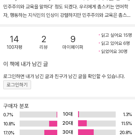
민주주의와 교육을 말하다’ 정도 되겠다. 우리에게 촘스키는 언어학
자, 행동하는 지식인의 인상이 강렬하지만 민주주의와 교육은 촘스키
의 수많은 강연, 인터뷰, 저서들 그리고 그의 실천의 핵심 주제였다.
사실 이 둘은 따로 떼서 말할 수 있는 게 아니다. 촘스키에게 민주주의
읽고 싶어요 15명
14
2
9
는 ‘만인을 위한 민주주의’다. 이건 말 그대로 모든 사람들을 위한 민
읽고 있어요 6명
100자평
리뷰
마이페이퍼
주주의다. 극소수의 귀족, 기업, 기업에 들러붙은 정부, 관료, 지식인
읽었어요 30명
들만을 위한 민주주의가 아니라 노동에, 풍요에, 인간다움에 소외된
이 책에 내가 남긴 글
거의 대다수 민중들을 위한 민주주의다. 여기저기서 너나 할 것 없이
민주주의를 부르짖는 통에 혼란스럽기도 하고 그 무게가 많이 가벼워
로그인하면 내가 남긴 글과 친구가 남긴 글을 확인할 수 있습니다.
진 감도 없지 않지만 인간이 인간답게 살 수 있도록 하는 필수요소란
로그인하기
점에서 촘스키의 민주주의에 대한 오랜 관심과 사유, 그리고 그것을
위한 투쟁은 당연하다. ‘민주주의를 위한 교육’, 촘스키에게 교육은 민
구매자 분포
주주의를 심화하고 확대하는 데 필수요소다. 현대로 오면서 많이 나
10대
1.3%
0.7%
아졌지만 교육은 예나 지금이나 가진 자들의 특권이라고 할 수 있다.
20대
11.5%
10.8%
그나마 많은 경우 지배권력의 필요에 따라 공산품 같은 인간형을 제
30대
20.8%
17.0%
조하고 있으며 그들의 선전에 대항하지 못하도록 ‘세뇌’의 역할을 하