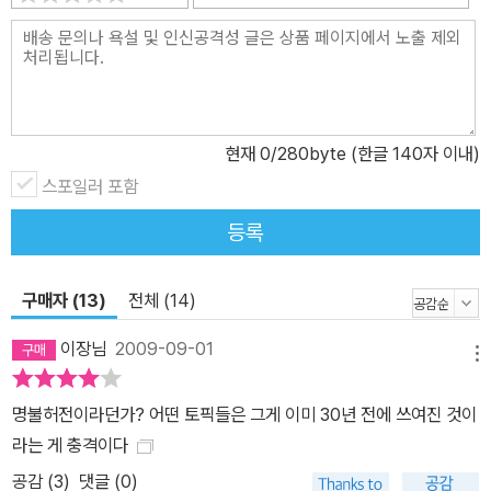
지 입장을 설정한다. 그것은 고전자유주의, 자유사회주의, 국가사회
주의, 국가자본주의다. 단순하게 나눠본다면 촘스키는 고전자유주의
의 전통을 따르며 자유사회주의를 지향한다. 국가사회주의는 볼셰비
즘과 파시즘이며 국가자본주의는 가령 미국 같이 지독히도 기업중심
적인 현대국가들의 중심 이념이다. 촘스키는 특히, 신자유주의 운운
현재
0
/280byte (한글 140자 이내)
하며 진짜 자유주의랑은 아무 인연도 없는 천박한 경제개념을 들이대
스포일러 포함
는 수구들을 맹렬하게 비난한다. 그들의 오만방자함은 단순히 부의
등록
독점에서만 드러나는 것이 아니다. 대다수의 민중들을 갖가지 방법으
로 세뇌하고 있는 데서 드러난다. 그들은 그것을 프로파간다라고 불
렀다. 지금은 세뇌라는 티가 많이 나기 때문에 이 단어를 사용하지 않
구매자 (13)
전체 (14)
는다. 그럼 세뇌에 지대한 역할을 하고 있는 자들이 누구인가? 바로
이장님
2009-09-01
지식인이다! 촘스키는 지식인의 역할이란 사람이 스스로 생각할 수
메뉴
있도록, 그래서 권력에 속절없이 속아 넘어가지 않도록 일깨워주는
명불허전이라던가? 어떤 토픽들은 그게 이미 30년 전에 쓰여진 것이
거라고 한다. 이건 교육의 중요한 역할이기도 하다. 창조성을 길러주
라는 게 충격이다
는 교육은 아무래도 생각 없이 고분고분한 인간형을 만들기엔 적합하
공감 (
3
)
댓글 (0)
지 않다. 촘스키는 이것을 ‘지적 자기방어의 교육’이라고 말한다. 이