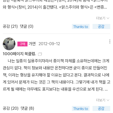
als' 투표에서 2만여 표 중 5천여 표를 얻어 움베르토 에코를 따돌리
와 형식>(창비, 2014)이 출간됐다. <맑스주의와 형식>은 <변증법
고 최고의 대중 지성으로 꼽히기도 하였다(물론 영미 시사지들이 실
적 문학이론>(창비, 1984)의 원제이자 개정판이다(30년만에 나왔
시한 것이라, 주로 영어권 네티즌들이 투표에 참여하였다는 한계는
더보기
다!). <문화적 맑스주의와 제임슨>의 소개는 이렇다. 오늘날 가장 영
있다). 알라딘 페이퍼들에는 주로 10위까지만 소개되어 있는데, 당시
공감 (
21
)
댓글 (0)
향력있는 문학·문화비평가의 한 사람인 프레드릭 제임슨이 1982년
의 20위까지는 다음 표를 참조하고(http://foreignpolicy.com/20
부터 2005년까지 세계적 지식인 16인과 진행한 10개의 인터뷰를
05/10/15/prospectfp-top-100-public-intellectuals-result
시기순으로 엮은 책으로, 20세기의 온갖 문화적 산물에 대한 제임슨
가연
2012-09-12
메뉴
s/), 100위까지를 모두 보려면 다음 페이지를 참조하면 되겠다(21위
의 왕성한 탐구와 ‘문화적 맑스주의자’로서 그가 열정적으로 수행해
가 프란시스 후쿠야마, 22위가 장 보들리야르, 23위가 슬라보예 지젝
1000페이지 북클럽.
온 지적 작업의 면모를 생생하게 확인해볼 수 있다. 제임슨 '가장 영향
이다. 아무래도 'Public Intellectuals'-현실참여적 지식인이기도 하
나는 일종의 실용주의자라서 종이책 자체를 소유하는데에는 크게
력있는 문학·문화비평가'로 호명되던 시절은 짐작컨대, 1990년대가
겠으나, 그 때문에 대중적 지식인이기도 할 것이다-를 뽑은 것이다 보
관심이 없다. 책의 정보와 내용만 온전하다면 굳이 종이로 만들어진
아니었을까. 포스트모더니즘 담론이 쏟아지던 때 제임슨은 포스트모
니, 100위까지 익숙한 이름들이 이어진다. https://web.archive.o
책, 이라는 형상을 유지해야 할 이유는 없다고 본다. 결과적으로 나에
더니즘을 '후기자본주의의 문화논리'라고 비판하면서 소위 '문화적 맑
rg/web/20090930143349/http://www.prospectmagazine.
게 있어서 문제가 되는 것은 그 책의 내용이다. 그렇기에 내가 책을 고
스주의' 입장을 대표했었다. 아쉽게 생각하는 건 당시 그의 대표작 <
co.uk/prospect-100-intellectuals/).Top 201Noam Chomsk
르게 될 때에는 아무래도 표지보다는 내용을 우선으로 보게 된다. 물
포스트모더니즘, 혹은 후기자본주의의 문화논리>(1992)가 번역되
y2Umberto Eco3Richard Dawkins4Václav Havel5Christop
론 아무런 정보도 없는 책을 고르게 될 때에는 표지를 보게 되고, 뛰어
지 않은 점. 지금 생각해도 기이하기 짝이 없는데(창비의 책임 방기인
더보기
her Hitchens6Paul Krugman7Jürgen Habermas8Amartya S
난 표지디자인에는 감탄을 하기도 한다. 하지만 그런 기준은 내 안에
가?), 그 때문에 지금까지 다수의 책이 소개되었음에도 불구하고 찜
공감 (
20
)
댓글 (8)
en9Jared Diamond10Salman Rushdie11Naomi Klein12Shirin
서는 순위에서 밀려나있다. 그러다보면 늘 내 손에 잡혀있는 책들은
찜한 느낌을 갖게 된다. 더불어 미스터리한 건 초기 주저인 <정치