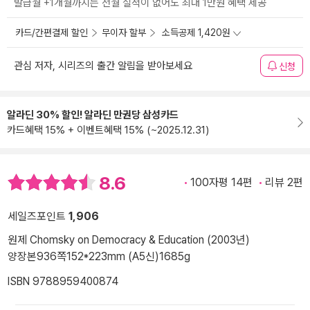
발급월 +1개월까지는 전월 실적이 없어도 최대 1만원 혜택 제공
카드/간편결제 할인
무이자 할부
소득공제 1,420원
관심 저자, 시리즈의 출간 알림을 받아보세요
신청
알라딘 30% 할인! 알라딘 만권당 삼성카드
카드혜택 15% + 이벤트혜택 15% (~2025.12.31)
8.6
100자평 14편
리뷰 2편
세일즈포인트
1,906
원제 Chomsky on Democracy & Education (2003년)
양장본
936쪽
152*223mm (A5신)
1685g
ISBN 9788959400874