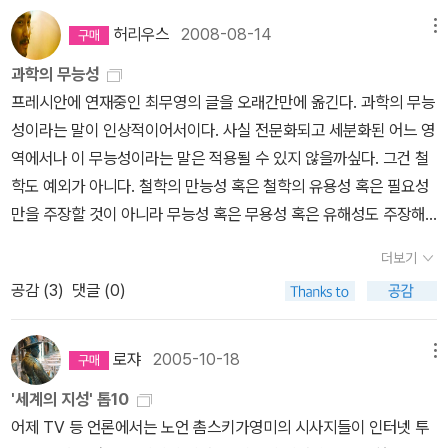
화학적 언어나 벌들의 비행(飛行)언어처럼 인류 이외의 동물들이 의
nities_Citation_Index, http://mjl.clarivate.com/cgi-bin/jrnlst/
그리고 질병에 고통받고 있는가 하는 것이다.미국이 한국을 밑빠진
이 든다. 특수상대성 이론에 대해서 설명하는 부분에 있어서는 그 핵
적는다. <언어지식>(아르케, 2000) 얘기인데, <언어에 대한 지식>
사를 주고받기 위해 쓰리라 짐작되는 유사언어는 우리 눈길을 받기
허리우스
2008-08-14
메뉴
jloptions.cgi?PC=H)를 기준으로 역대 인물 중 마르크스, 레닌, 셰
독이라 부르던 악조건에서, 한국은 스스로의 힘을 꾸준히 길러온 데
심은 정확히 이야기하고 있으나, 대부분 이해를 위해서 비유에 의존
(민음사, 1983)의 개정판이었다. 나는 후자를 갖고 있어서 구해놓지
어려울 겁니다. 부제에 '언어학'이라는 말이 들어있으니, 일종의 언어
익스피어, 아리스토텔레스, 성경, 플라톤, 프로이트에 이어 8번째로
반해, 가나는정체를 지속해왔다. 어쩌면 더 나빠졌는지도 모른다. 그
하고 있다. 그러나 그럼에도 그 짜임새는 이 책은 1권 이상의 수작의
과학의 무능성
않았는데, 어느새 절판된 지 오래됐다. '언어학자' 촘스키의 기본 생각
학 에세이가 되겠지요.그렇지만 신문 지면에서 어떤 학문적 담론을
많이 인용된 인물이다(그 뒤를 헤겔과 키케로가 따르고 있다... 아무
답이 이 안에 있다.한국은전쟁을 거치며 제조시설의절반,철도의 7
반열에 올려준다. 지식의 역사, 924쪽. 사실 이 책은 위의 책들과 비
프레시안에 연재중인 최무영의 글을 오래간만에 옮긴다. 과학의 무능
을 알려주는 책(초기 저작인 <데카르트 언어학>이란 책도 같은 부류
펼치는 것은 부적절한 일일 겁니다. 곧은 자세로 앉아 낱말 하나하나
리 그래도 촘스키가 그 정도로까지;; 이것도 뜬금포 같은데;;). MIT T
5%이상 파괴된 상태였다. 그런 한국과 가나의 현대 경제적 상황은거
슷한 내용을 다루고 있지만 위의 책들에 비하자면 많이 모자란 편이
성이라는 말이 인상적이어서이다. 사실 전문화되고 세분화된 어느 영
인데, 아직 번역되지 않았다). 전문서를 제외한다면, 현재로선 <촘스
의 뜻을 헤아리며 신문을 읽는 사람은 없을 테니까요. '말들의 모험'이
ech Talk, Vol. 36, No. 27 (1992) http://news.mit.edu/1992/
꾸로된 상태이다. 쉽게 이해할 수 없는 이 대목은신자유주의를 이해
다. 위의 두 책을 가지고 있다면 굳이 이 책을 구비할 필요는 없을 것
역에서나 이 무능성이라는 말은 적용될 수 있지 않을까싶다. 그건 철
키, 사상의 향연>(시대의창, 2007) 같은 앤솔로지에 의지하는 수밖
언어학 에세이라 하더라도, 이 에세이는 언어'학'의 변죽만 울리게 될
citation-0415 (어쨌건 촘스키가 워낙에 수퍼스타이다 보니 이런
하고 파악한다면정답은얻는 일은 힘들일 필요가 없다. 이 책은 그렇
같으나, 만약에 위의 두 책이 부담스럽다면 이 책을 구입해서 읽는 것
학도 예외가 아니다. 철학의 만능성 혹은 철학의 유용성 혹은 필요성
에 없다...
겁니다. 미리부터, 굳이 '공부하는 마음가짐'을 지닐 필요는 없다는 뜻
글들이 쏟아지는 것이겠지만, 촘스키의 언어학과 정치적 입장의 연관
게 신자유주의의 실체를 보여주고 있다.사다리 걷어차기장하준의 '사
이 좋을 것이다. 이 책은 위의 두 책에 비하여 훨씬 접하기가 쉽고 읽
만을 주장할 것이 아니라 무능성 혹은 무용성 혹은 유해성도 주장해
입니다. 그렇다 하더라도 '말들의 모험'이 지적 담론이 되는 것은 피할
을 다룬 노르웨이어 기사들이 있다. http://www.salongen.no/?p
다리 걷어차기'는 어떻게 하여 세계의 절반이 굶주리고 있는가에 대
기가 쉬운 편이다. 크게 두 가지의 단점이 눈에 보이는데, 누구나 훑어
야하지 않을까. 과학의 위험성현대기술은 과학을 응용한 것으로서 물
수 없을 것 같습니다. 전문 담론에 발을 들여놓는 일은 드물겠지만, 교
더보기
=2177, http://www.salongen.no/?p=2180) 다만, 『변형생성
한 해답을 제시하고 있다. 현재의 세계 경제 시스템이라면 앞으로도
보면 알 수 있듯이 서양 중심의 역사를 기록하고 있으며, 뒤의 미래에
질문명을 낳았습니다. 과학은 기술과 영향을 주고받았고 현대기술을
양 담론을 슬며시 넘어서는 일은 잦을 겁니다'말들의 모험'은 되도록
공감 (
3
)
댓글 (0)
문법의 이론』(이승환, 이혜숙 공역, 범한서적, 1966)으로 번역된 적
계속하여 그들은 굶주림을 면하지 못할 것이다.아니,더욱 주린배를욺
대하여 저자가 나름대로 예측한 부분은 맞지 않는 이야기가 종종 보
낳았지만, 본질적으로는 정신문화라고 강조했지요. 대체로 우리는 정
쉬운 말들로 짜이겠지만, 지적 담론이 요구하는 최소한의 어려움까지
이 있으나 절판되었던 그의 첫 저서, 『Syntactic Structures』(195
켜쥐며 죽어가는 사람들의 숫자가 늘어갈 것이다.부국들은 이미 정상
인다. 저자 스스로가 밝힌 것 처럼 예측이 '판타지에 기반' 한 것이라
신문화를 과학보다는 문학, 예술, 철학, 종교 같은 것들로 생각합니다.
솜씨 좋게 피할 수 있을지는 모르겠습니다. 변죽만 울린다 하더라도,
7)가 최근 다시 번역되기도 하였고(옛 번역이 낫다고 한다ㅠ), 각 분
에 올라서있고 그들이 타고 올랐던 사다리를 걷어차버렸기 때문이다.
고 할 지라도 개정판을 내면서 조금씩 추가하고 수정해났다면 훨씬
과학은 기술과 함께 묶어서 물질문명이라고 생각하는 경향이 있지요.
로쟈
2005-10-18
메뉴
'말들의 모험'은 언어학 담론에 바짝 붙어 있게 될 테니까요.사람들이
야의 다른 대표적인 학자들과 비교할 때 그래도 본업도 꾸준히 소개
뒤따라 올라올 수도 있었던 힘없는 국가들을 사다리에서 떨어트려 죽
좋은 책이 될 수 있었을 것이다. 그러나 저런 단점을 제외한다면 읽기
여러분은 그동안 많이 공부했으니 이제는 그렇게 생각하지 않으리라
언어에 지적 관심을 기울인 역사는 수천 년에 이르지만, 언어학이 분
'세계의 지성' 톱10
되는 편의, 이만하면 복 받은 축에 속하는 학자인 것도 같다. 『생성문
게 만든 것이다.'나쁜 사마리아인들'에서 피력하고 있는 장하준의 글
에 부담스럽지 않고 (판형이 조금 작은 편이다.) 지식의 나열과는 달
믿습니다.정신문화의 범주에는 과학과 함께 흔히 생각하는 문화, 예
과학문으로 자립하기 시작한 것은 19세기 들어서입니다. 그리고 이
어제 TV 등 언론에서는 노언 촘스키가영미의 시사지들이 인터넷 투
법론』(이승환, 임영재 공역, 범한서적, 1975)으로 번역되었다가 역
들을 훨씬 더 뒷바침하고있는 이 책은 사다리를 절 반 이상 올라와 있
리 저자의 생각과 통찰을 의문형으로 제시하고 있다는 것에서 높은
술, 철학, 종교 등이 있는데, 일반적으로 문학과 예술은 별로 그렇지