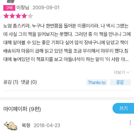
이장님
2009-09-01
노엄 촘스키라. 누구나 한번쯤을 들어본 이름이리라. 나 역시 그랬는
데 사실 그의 책을 읽어보지는 못했다. 그러던 중 이 책을 만나니 그에
대해 알아볼 수 있는 좋은 기회다 싶어 덥석 장바구니에 담았고 책이
배송되자 마음이 급해 읽고 있던 책을 조금 무리해서 마무리 했다.침
대에 놓여있던 이 책표지를 보고 아들녀석이 하는 말이 '이 사람 아빠
랑 너무 닮았네' 였다. 어라? 그러고 보니 나랑 많이 닮았다. 분명히
더보기
이 사람이 아시아 사람이 아닌데. 아무튼 반가운 마음에 책을 펼쳤다.
공감 (
1
)
댓글 (0)
그런데 초반부가 좀 생소하다. 그 '생성문법'이라는게 아무래도 친숙
하지 않다. 아, 그랬었지. 그는 언어학자였던 거다. 초반부를 지나니
자유주의, 민주주의에 대한 촘스키의 생각을 엿볼 수 있다. 그런데 각
쓰기
마이페이퍼 (9편)
꼭지를 읽을 때마다 약간씩 충격을 받는다. 요즘 이야기 같은데 이미
30년 전에 발표한 것이다. 촘스키가 그런 말을 할 당시의 우리 사회
묵향
2018-04-23
메뉴
의 실상이 자꾸만 겹쳐져서 마음이 편치가 않다. 부럽기도 하고.촘스