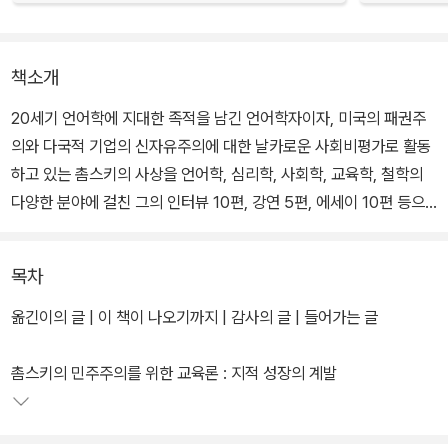
책소개
20세기 언어학에 지대한 족적을 남긴 언어학자이자, 미국의 패권주
의와 다국적 기업의 신자유주의에 대한 날카로운 사회비평가로 활동
하고 있는 촘스키의 사상을 언어학, 심리학, 사회학, 교육학, 철학의
다양한 분야에 걸친 그의 인터뷰 10편, 강연 5편, 에세이 10편 등으
로 묶어 소개하고 있는 책.
목차
책에서 촘스키는 자율로서의 '민주주의', 자아교육으로서의 '교육'을
강조한다. 그는 신자유주의 운운하며 진정한 자유주의와는 전혀 관련
옮긴이의 글 | 이 책이 나오기까지 | 감사의 글 | 들어가는 글
없는 경제개념을 사용하는 보수주의자들을 맹렬하게 비난하며, 대다
수의 민중들을 "프로파간다" 라고 불렀던 갖가지 방법으로 세뇌하고
촘스키의 민주주의를 위한 교육론 : 지적 성장의 계발
있는 그들의 행태를 들추어낸다. 그리고 그들의 행태에 동참하고 있
는 지식인의 속물근성 또한 날카롭게 비판하고 있다.