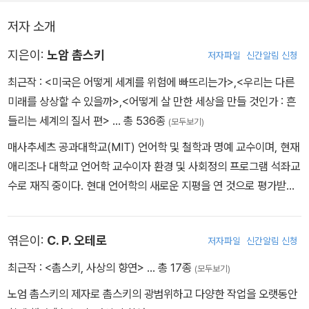
저자 소개
지은이:
노암 촘스키
저자파일
신간알림 신청
최근작 :
<미국은 어떻게 세계를 위험에 빠뜨리는가>
,
<우리는 다른
미래를 상상할 수 있을까>
,
<어떻게 살 만한 세상을 만들 것인가 : 흔
들리는 세계의 질서 편>
… 총 536종
(모두보기)
매사추세츠 공과대학교(MIT) 언어학 및 철학과 명예 교수이며, 현재
애리조나 대학교 언어학 교수이자 환경 및 사회정의 프로그램 석좌교
수로 재직 중이다. 현대 언어학의 새로운 지평을 연 것으로 평가받으
며, 국제 정세와 미국의 대외 정책에 관한 날카로운 통찰과 비판 의식
으로 큰 명성을 얻었다. 촘스키는 젊은 시절부터 약자의 편에 서서 사
엮은이:
C. P. 오테로
저자파일
신간알림 신청
회운동에 적극적으로 참여해왔다. 1967년 발표한 《지식인의 책무》
를 통해 지식인의 역할과 책임을 천명하며 ‘행동하는 양심’으로 자리
최근작 :
<촘스키, 사상의 향연>
… 총 17종
(모두보기)
매김했고, 이후에도 시대의 본질을 꿰뚫는 강연과 집필을 꾸준히 이
노엄 촘스키의 제자로 촘스키의 광범위하고 다양한 작업을 오랫동안
어왔다. 촘스키는 현존하는 작가 중 가장 많이 인용되는 인물로, 베스