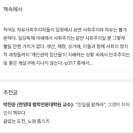
책속에서
그는 진정한 지식인의 역할이란 사람이 스스로 생각할 수 있도록, 그
래서 권력에 속절없이 속아 넘어가지 않도록 일깨워주는 것이라고 말
한다. 이것은 또한 교육의 중요한 역할이기도 하며 이러한 ‘지적 자기
적어도 자유사회주의자들의 입장에서 보면 사회주의와 자유는 불가
방어의 교육’, 민주주의를 심화하고 확대하는 교육의 필요성을 역설하
분하다. 일당독재 아래에서 사회주의는 말만 사회주의일 뿐 그렇게
고 있다. 촘스키의 사상과 그 밖의 언어학, 심리학 에 대한 그의 폭넓
불릴 만한 가치가 없다. 생산, 재정, 상거래, 이들과 함께 사회의 정치
은 사유와 비판을 만날 수 있는 책이다.
적 과정들까지 '개인권력 집단들'이 지배하는 상황 속에서 민주주의는
빛 좋은 개살구에 지나지 않는다.-p317 중에서
사람들은 병원을 어디에다 세울 것인지 의견을 내놓으려 할 것입니
다. 하지만 미사일을 제작해야 한다고 말하면 내놓을 의견이 별로 없
추천글
는 겁니다. 더욱이 사회적 지출은 기업들을 직접 보조해줄 수가 없습
니다. 간접적으로 보조할 뿐입니다.-p679 중에서
박찬운 (한양대 법학전문대학원 교수):
“진실을 말하라”, 그것이 지식
인의 책무다
끝없는 도전, 노엄 촘스키