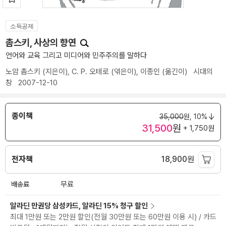
소득공제
촘스키, 사상의 향연
언어와 교육 그리고 미디어와 민주주의를 말하다
노암 촘스키
(지은이),
C. P. 오테로
(엮은이),
이종인
(옮긴이)
시대의
창
2007-12-10
종이책
35,000
원,
10%
31,500
원
+ 1,750원
전자책
18,900
원
배송료
무료
알라딘 만권당 삼성카드, 알라딘 15% 청구 할인
최대 1만원 또는 2만원 할인(전월 30만원 또는 60만원 이용 시) / 카드