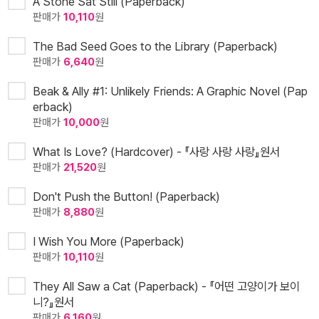
A Stone Sat Still (Paperback)
판매가
10,110
원
The Bad Seed Goes to the Library (Paperback)
판매가
6,640
원
Beak & Ally #1: Unlikely Friends: A Graphic Novel (Pap
erback)
판매가
10,000
원
What Is Love? (Hardcover) - 『사랑 사랑 사랑』원서
판매가
21,520
원
Don't Push the Button! (Paperback)
판매가
8,880
원
I Wish You More (Paperback)
판매가
10,110
원
They All Saw a Cat (Paperback) - 『어떤 고양이가 보이
니?』원서
판매가
6,160
원