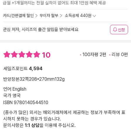
급월 +1개월까지는 전월 실적이 없어도 최대 1만원 혜택 제공
카드/간편결제 할인
무이자 할부
소득공제 440원
관심 저자, 시리즈의 출간 알림을 받아보세요
신청
10
100자평 2편
리뷰 0편
세일즈포인트
4,594
반양장본
32쪽
208*270mm
132g
언어 English
국가 영국
ISBN 9780140544510
(종수가 많은) 외서는 해외거래처에서 제공하는 정보가 부족하여 표
시하지 못하는 경우가 있습니다.
문의사항은
1:1 상담
을 이용해 주십시오.