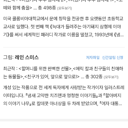
떼와 함께 춤을>
… 총 498종
(모두보기)
미국 콜롬비아대학교에서 문예 창작을 전공한 후 오랫동안 초등학교
교사로 일했다. 첫 번째 책 《늑대가 들려주는 아기돼지 삼형제 이야
기》를 써서 세계적인 패러디 작가로 이름을 떨쳤고, 1993년에 《냄새
고약한 치즈맨과 멍청한 이야기들》로 칼데콧 상을 받았다. 또한 책 읽
기를 싫어하는 아이들을 위한 독서 장려 협회 ‘가이스 리드’를 세웠으
그림:
레인 스미스
저자파일
신간알림 신청
며, 초대 ‘청소년 문학 진흥을 위한 홍보 대사’로 활동했다.
최근작 :
<할머니를 위한 완벽한 선물>
,
<에릭 칼과 친구들의 친애하
는 동물들>
,
<친구가 있어, 앞으로 앞으로!>
… 총 302종
(모두보기)
개성 있는 작품으로 전 세계 독자에게 사랑받는 작가이자 일러스트레
이터입니다. 『냄새 고약한 치즈맨과 멍청한 이야기들』과 『할아버지
의 이야기 나무』로 칼데콧 아너상을 두 차례 받았으며, 『여자 대통령』
은 뉴욕 타임스 베스트셀러에 올랐어요. 『존, 폴, 조지와 벤』은 여러
언론에서 선정한 ‘베스트북’ 리스트에 오르고, 『늑대가 들려주는 아기
돼지 삼형제 이야기』는 수백만 독자들의 인기를 독차지했지요. 로알