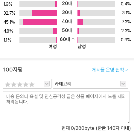
20대
0.4%
1.9%
30대
3.1%
32.7%
40대
7.3%
45.1%
50대
2.3%
4.8%
60대
0.9%
1.1%
여성
남성
100자평
게시물 운영 원칙
카테고리
현재
0
/280byte (한글 140자 이내)