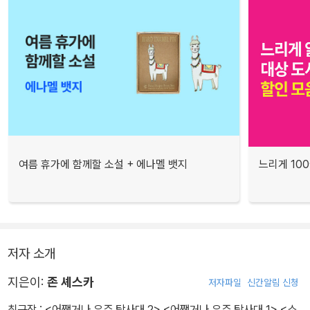
여름 휴가에 함께할 소설 + 에나멜 뱃지
느리게 10
저자 소개
지은이:
존 셰스카
저자파일
신간알림 신청
최근작 :
<어쨌거나 우주 탐사대 2>
,
<어쨌거나 우주 탐사대 1>
,
<소