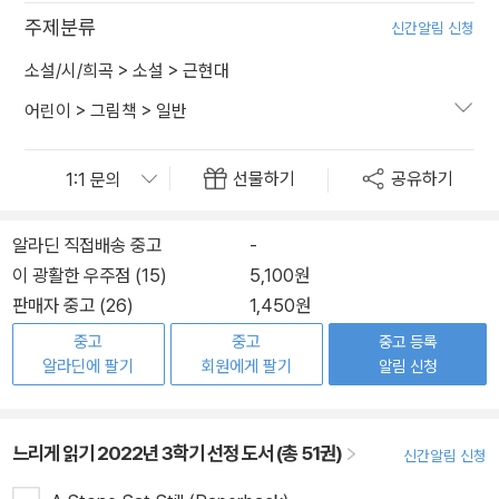
주제분류
신간알림 신청
소설/시/희곡
>
소설
>
근현대
어린이
>
그림책
>
일반
선물하기
공유하기
알라딘 직접배송 중고
-
이 광활한 우주점 (15)
5,100원
판매자 중고 (26)
1,450원
중고
중고
중고 등록
알라딘에 팔기
회원에게 팔기
알림 신청
느리게 읽기 2022년 3학기 선정 도서 (총 51권)
신간알림 신청