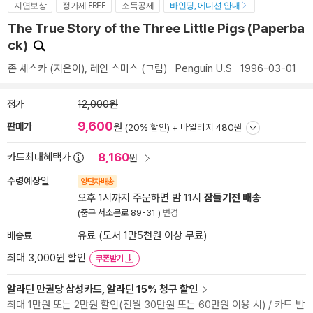
지연보상
정가제 FREE
소득공제
바인딩, 에디션 안내
The True Story of the Three Little Pigs (Paperba
ck)
존 셰스카
(지은이),
레인 스미스
(그림)
Penguin U.S
1996-03-01
정가
12,000원
9,600
판매가
원
(20% 할인) +
마일리지 480원
8,160
카드최대혜택가
원
수령예상일
양탄자배송
오후 1시까지 주문하면 밤 11시
잠들기전 배송
(중구 서소문로 89-31 )
변경
배송료
유료 (도서 1만5천원 이상 무료)
최대 3,000원 할인
쿠폰받기
알라딘 만권당 삼성카드, 알라딘 15% 청구 할인
최대 1만원 또는 2만원 할인(전월 30만원 또는 60만원 이용 시) / 카드 발