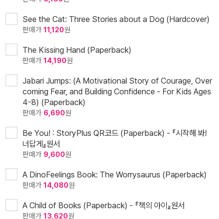
See the Cat: Three Stories about a Dog (Hardcover)
판매가
11,120
원
The Kissing Hand (Paperback)
판매가
14,190
원
Jabari Jumps: (A Motivational Story of Courage, Over
coming Fear, and Building Confidence - For Kids Ages
4-8) (Paperback)
판매가
6,690
원
Be You! : StoryPlus QR코드 (Paperback) - 『시작해 봐!
너답게』원서
판매가
9,600
원
A DinoFeelings Book: The Worrysaurus (Paperback)
판매가
14,080
원
A Child of Books (Paperback) - 『책의 아이』원서
판매가
13,620
원