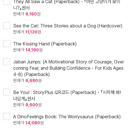
They All Saw a Cat (Paperback) - 『어떤 고양이가 보이
니?』원서
판매가
6,160
원
See the Cat: Three Stories about a Dog (Hardcover)
판매가
11,120
원
The Kissing Hand (Paperback)
판매가
14,190
원
Jabari Jumps: (A Motivational Story of Courage, Over
coming Fear, and Building Confidence - For Kids Ages
4-8) (Paperback)
판매가
6,690
원
Be You! : StoryPlus QR코드 (Paperback) - 『시작해 봐!
너답게』원서
판매가
9,600
원
A DinoFeelings Book: The Worrysaurus (Paperback)
판매가
14,080
원