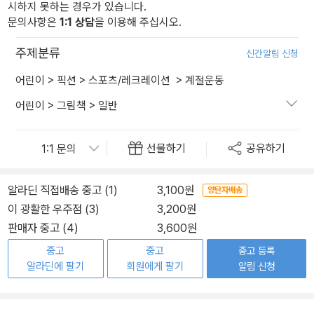
시하지 못하는 경우가 있습니다.
문의사항은
1:1 상담
을 이용해 주십시오.
주제분류
신간알림 신청
어린이
>
픽션
>
스포츠/레크레이션
>
계절운동
어린이
>
그림책
>
일반
선물하기
공유하기
알라딘 직접배송 중고 (1)
3,100원
양탄자배송
이 광활한 우주점 (3)
3,200원
판매자 중고 (4)
3,600원
중고
중고
중고 등록
알라딘에 팔기
회원에게 팔기
알림 신청