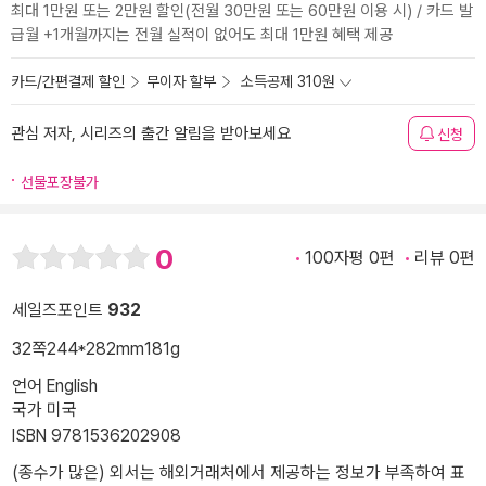
최대 1만원 또는 2만원 할인(전월 30만원 또는 60만원 이용 시) / 카드 발
급월 +1개월까지는 전월 실적이 없어도 최대 1만원 혜택 제공
카드/간편결제 할인
무이자 할부
소득공제 310원
관심 저자, 시리즈의 출간 알림을 받아보세요
신청
선물포장불가
0
100자평 0편
리뷰 0편
세일즈포인트
932
32쪽
244*282mm
181g
언어 English
국가 미국
ISBN 9781536202908
(종수가 많은) 외서는 해외거래처에서 제공하는 정보가 부족하여 표