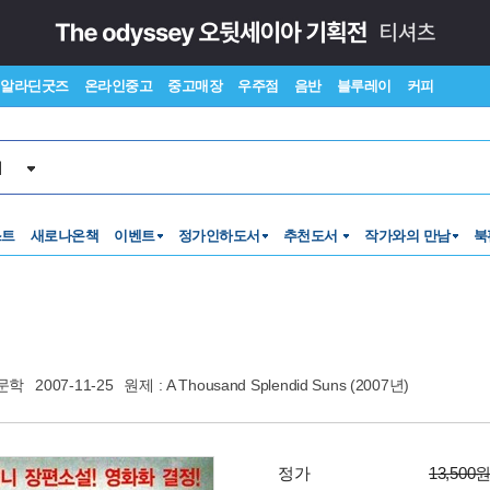
알라딘굿즈
온라인중고
중고매장
우주점
음반
블루레이
커피
서
스트
새로나온책
이벤트
정가인하도서
추천도서
작가와의 만남
북
문학
2007-11-25
원제 : A Thousand Splendid Suns (2007년)
정가
13,500