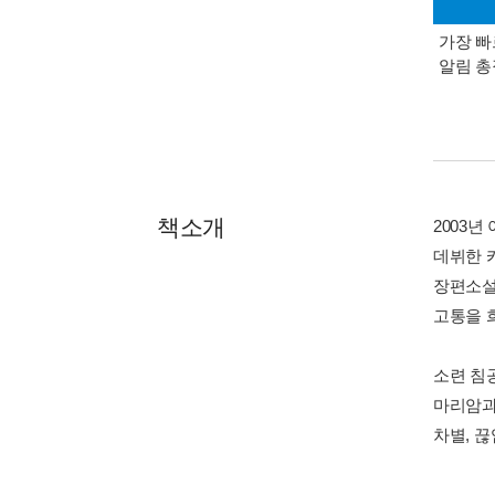
가장 빠
알림 
책소개
2003
데뷔한 
장편소설
고통을 
소련 침
마리암과
차별, 