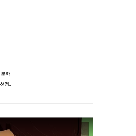
>
문학
선정..