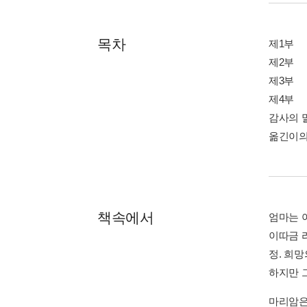
목차
제1부
제2부
제3부
제4부
감사의 
옮긴이의
책속에서
엄마는 
이따금 
정. 희망
하지만 그
마리암은