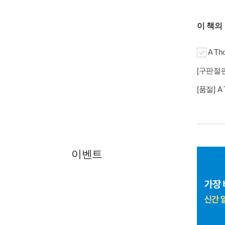
이 책의
A Tho
[구판절판] A
[품절] A 
이벤트