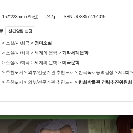
152*223mm (A5신)
742g
ISBN : 9788972754015
류
신간알림 신청
서
>
소설/시/희곡
>
영미소설
서
>
소설/시/희곡
>
세계의 문학
>
기타세계문학
서
>
소설/시/희곡
>
세계의 문학
>
미국문학
서
>
추천도서
>
외부/전문기관 추천도서
>
한국독서능력검정
>
제1회
서
>
추천도서
>
외부/전문기관 추천도서
>
평화박물관 건립추진위원회 