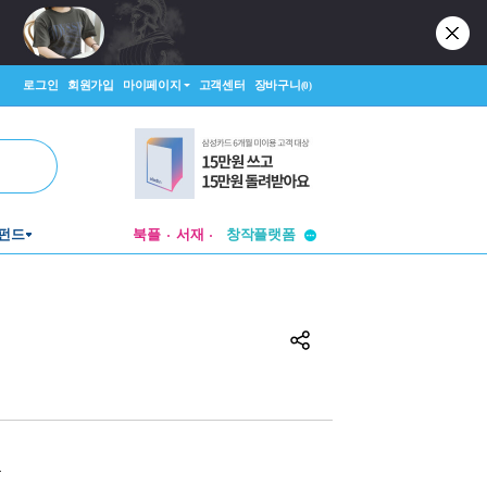
로그인
회원가입
마이페이지
고객센터
장바구니
(0)
투비컨티뉴드
펀드
북플
서재
창작플랫폼
투비컨티뉴드
원