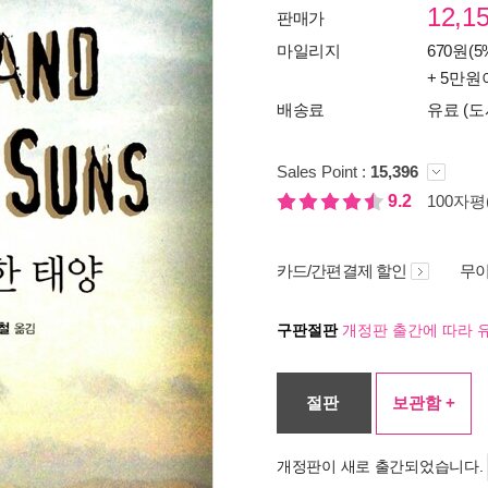
12,1
판매가
마일리지
670원(5
+ 5만원
배송료
유료 (도
Sales Point :
15,396
9.2
100자평(
카드/간편결제 할인
무이
구판절판
개정판 출간에 따라 
절판
보관함 +
개정판이 새로 출간되었습니다.