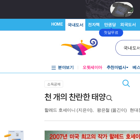
HOME
전자책
만권당
외국도서
국내도서
첫달무료
국내도
분야보기
오뒷세이아
추천마법사
베
소득공제
천 개의 찬란한 태양
할레드 호세이니
(지은이),
왕은철
(옮긴이)
현대