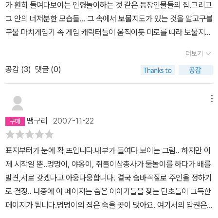
지만, 꼼꼼하게 그린 그림 속에서 숨어있는 장면들을 찾아내는 재미
가 훤히 들여다보이는 인형놀이하는 것 같은 등장인물들의 집.그리고
을까?쥐돌이에게 페달이 필요해! 페달은 어디에 있을까?멍멍이에게
가 제법 크다. 평화롭고 재미가 가득한 즐거운 이야기 마을이다.
그 안의 너저분한 모습들... 그 속에서 보물지도가 있는 것을 알고구불
줄자가 필요해! 줄자는 어디에 있을까?다함께 찾아보세요비행기를
구불 마치게임기 속 게임 캐릭터들이 움직이듯 미로를 따라 보물지도
완성하여 보물섬에 도착했지만불시착으로 비행기는 다 망가져 버렸
를 찾고손닫는 곳에서 구할 수 있는 손쉬운 재료로 비행기를 만든다.
답니다.저쪽에 망가진 비행기 보이시죠?그들은 이제 보물을 찾아 동
더보기
딱 우리집 꼬마녀석 둘이서 하는 놀이랑 똑같다. 이불로 동굴을 만들
굴속으로 들어갑니다.그런데 보물이 숨겨진 방의 열쇠를 찾아야한다
공감 (
3
)
댓글 (0)
고 먼지를 먹든말든 그 안에서 꼼지락꼼지락 그리고선각종 탈것과 녀
는데저는 그 열쇠를 5번째 읽으면서 겨우 찾아냈답니다.아이는 아직
석들의 플라스틱 의자 같은 것을 테이프와 신문지로 덕지덕지 우주선
찾아내지 못했구요보물을 찾았지만 비행기가 다 망가져버려서원숭이
도 되었다가 버스도 되었다가 변신도 다재다능한 꼬마녀석들의 발명
메뉴
들과 함께 해적선을 수리하여보물을 싣고, 원숭이들을 태우고 그들은
품. 그림책 주인공들은 원숭이가 많은 섬으로 가 보물을 찾지만우리
마을로 돌아오게 됩니다.---보물은 어디에 실었을까?다함께 찾아보
땡구리
2007-11-22
집 녀석들은 꽃이 많이 그려진 마루 카펫에서 보물을 찾든 범인을 잡
세요그리고 맨뒤 부록처럼 있는 페이지에서는 숨은그림찾기를 제시
든 늘 그런 비슷한 놀이를 한다. 그림 곳곳에서 수수께끼 풀 듯 숨은
하여다시금 앞에서부터 그 그림을 찾는 재미를 더하고 있습니다.그리
표지부터가 눈에 확 뜨입니다.내부가 들여다 보이는 그림.. 하지만 이
그림을 찾는 데 페이지마다 제시된 모든 것을 찾았건만 우리집 꼬마
고 맨뒤에서는 독자 스스로 이야기를 꾸밀수있게곰순이와 곰돌이를
제 시작일 뿐..멍멍이, 야옹이, 쥐돌이삼총사가 물놀이를 하다가 배를
와 엄마는 '망치'를 찾지 못했다. 망치찾으시면 어디있는지 좀 알려주
보여줍니다.다시 펼쳐 찾아보니 정말로 곰순이와 곰돌이가 등장하고
발견,서로 갖겠다고 아웅다웅합니다. 결국 숨바꼭질로 주인을 정하기
세요~ 우리집에선 항상 가위가 없어져 뭔가 만들기만 하려면 그 놈의
있네요아이와 이야기를 꾸며보았는데곰순이가 누군가를 계속 두리번
로 결정.. 나중에 이 페이지는 숨은 이야기들을 찾는 단초들이 그득한
가위와 풀을 찾으러 동분서주..공부 좀 할라치면 꼭 지우개가 없어져
찾고있어요몇페이지가 지나가도 곰순이만 계속 두리번그런데 보물섬
페이지가 됩니다.멍멍이의 집은 숨을 곳이 많아요. 여기서의 압권은
동분서주~현실에서도 보물찾듯이 모험하듯이 그렇게 하하호호 유쾌
에서 곰돌이가 쿨쿨자고있네요그러다 다음장에선 곰돌이 해적선에서