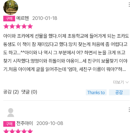
그림들을 찾아야 합니다. 이 책 한권으로 우리 아이는 1시간은 넉넉하
있고, 줄자, 망치, 페달과 같은 연장을 찾는 재미를 즐길 수 있다. 비행
메뉴
게 책에 몰입해 있었습니다. 그리고 수시로 꺼내서 보내요. 정말 이야
기를 만들어서 타고 보물을 찾아 나서는 모험을 시작한다. 섬은 원숭
기가 많은 책입니다.
메르헨
2010-01-18
이들 차지. 원숭이들은 도대체 몇 마리나 있을까? 어딘가에 보물이
숨겨져 있어 그것을 찾아야 하는데, 미로처럼생긴 섬의 내부 구조도
아이와 조카에게 선물을 했다.이제 초등학교에 들어가게 되는 조카도
를 보고도 아이들은 무척 흥미진진해한다.
동생도 이 책이 참 재미있다고 했다.망치 찾는게 처음에 좀 어렵다고
도 하고...^^아이와 나 역시 그 부분에서 어? 하면서 눈을 크게 뜨고
찾기 시작했다.멍멍이와 쥐돌이와 야옹이...세 친구의 보물찾기 이야
기.처음 아이에게 글을 읽어주는데 '엄마, 세친구 이름이 뭐야?'하기
에 멍멍이 쥐돌이 야옹이...라고 했는데알고보니 아니는 세친구를 '새
더보기
친구'로 들은 것이다.^^아이는 새로운 친구 이름이 궁금했던 것...하
공감 (
2
)
댓글 (0)
핫..세친구와 새친구...우리말의 같은 발음으로 아이가 잠시 헷갈렸던
부분이다.글씨를 보여주고 다시 설명해 주니까 아...하면서 고개를 끄
덕인다.색감이 화려하고 친구들의 집이 상세히 그려져 있다.내용도
메뉴
생동감 있고 재미있어서 자주 읽어달라고 한다.가장 뒷장에 그림 속
전주아이
2009-10-08
에 장면을 찾는 부분이 있는데 열심히 뒤적거린 덕분에 바로바로 찾