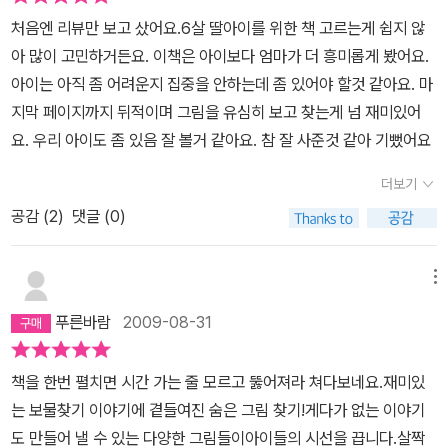
아냈다.어릴때 보물찾기를 하듯...나도 아이도 보물을 찾으러 가고 싶
처음엔 리뷰만 보고 샀어요.6살 딸아이를 위한 책 고르는게 쉽지 않
다.
아 많이 고민하거든요. 이책은 아이보다 엄마가 더 흥미롭게 봤어요.
아이는 아직 좀 어려운지 집중을 안하는데 좀 있어야 할것 같아요. 마
지막 페이지까지 뒤적이며 그림을 유심히 보고 찾는게 넘 재미있어
요. 우리 아이도 좀 있음 잘 볼거 같아요. 참 잘 사준것 같아 기뻤어요
더보기
공감 (
2
)
댓글 (0)
메뉴
푸른바람
2009-08-31
책을 한번 펼치면 시간 가는 줄 모르고 뚫어져라 쳐다보네요.재미있
는 보물찾기 이야기에 곁들여진 숨은 그림 찾기!게다가 없는 이야기
도 만들어 낼 수 있는 다양한 그림들이아이들의 시선을 끕니다.살짝