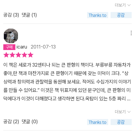
고양이를 찾는것.. 잘 찾으세요. 어른도 쉽지 않아요. 찾고나면 아하
하면 좋으련만집에서 그렇게 구석구석 찾아 헤매면 늘 벼락같은 불호
더보기
또 쿨쿨마지막장에서 야옹이네 마을에 도착하여 또 쿨쿨 자고 있는
~! 하는 탄성이..쥐돌이네 입입니다. 바다가 보이는 곳이죠. 등대집이
령을 치게된다. '정리 좀 하라그랬지!!!!'
곰돌이에게 다가서는 곰순이.......아마도 곰순이는 곰돌이를 기다렸나
공감 (
3
)
댓글 (1)
에요.편지 부치는 토끼가 너무 귀여워..보물섬으로 가기 위해 비행기
봐요!!!!입니다.*************************************
를 뚝딱뚝딱 만듭니다.우리 아이는 이 페이지를 젤 좋아합니다. 역시
******************************** 아이는 동화책을 볼때
사내 아이라..망치, 줄자, 페달을 찾는 미션이..^^드디어 출발.. 페달을
메뉴
글자를 보는 것이 아니라 그림을 본다고 합니다.그런 면에서 이책은
돌리면 프로펠러가 쌩쌩... 너무 귀여운 비행기.. 보물섬에는 해적은
icaru
2011-07-13
아이의 그런 호기심어린 눈을 충분히 만족시킬만한 책이라 여겨집니
없고 원숭이만..과연 원숭이는 모두 몇마리일까요..우리 꼬마는 아직
다.워낙에 넓은 그림속에 주인공 멍멍이,쥐돌이,야옹이 외에 곰순이,
다 못찾은 듯합니다.보물이 숨겨진 동굴... 이 책에서 가장 압권인 페
이 책은 세로가 32센티나 되는 큰 판형의 책이다. 부릉부릉 자동차가
곰돌이, 토끼, 여우, 다람쥐, 원숭이 등 많은 동물들,물건들이 들어차
이지..길찾기도재미있고, 그 속에 숨겨진 여러 비밀이 정말 재미있어
좋아,란 책과 마찬가지로 큰 판형이기 때문에 갖는 미덕이 크다. “상
있기때문에한번읽고 또 다시 읽을때는 다른것을 발견할수있겠지요
요.우리 꼬마는 화장실 아래에서 똥덩어리를 발견했어요.그걸 보고
상력과 창의력과 관찰력을 동원해 보세요. 적어도 수십가지의 이야기
앞으로도 더 읽어가면서 아이가 아직 찾지못한 숨은그림들을 아이 스
한참 웃었어요..그리고 열쇠를 꼭 찾아야 한다는 사실..이제 집으로 돌
를 만들 수 있어요.” 이것은 책 뒤표지에 있던 문구인데, 큰 판형의 미
스로 찾을 수 있을것이라 여깁니다.또한 그저 책을 읽는데만 그치는
아갑니다. 비행기가 아닌 해적선을 고쳐서 원숭이들과 함께.. 원숭이
덕에다가 이것이 더해졌다고 생각하면 된다.옥탑이 있는 5층 짜리 집
것이 아니라 책을 읽은후 다시금 그 책을 펼쳐서 미쳐 보지못했던 그
들 하나 하나가 모두 재미있게 표현되어 있어요.보험이 끝났네요. 축
의 측면도와 공간마다에서벌어지고 있는 상황에 대해서도 하나하나
림들을 찾고또한 곰돌이와 곰순이 이야기처럼 새로운 이야기를 꾸며
배를 들 시간...그런데 코르트 따개는 어디 있을까요...마지막 새로운
더보기
의 스토리가 나올 수 있다. 세 친구(쥐돌이, 멍멍이, 야옹이-같은 동물
볼수있기에양방향(?)책이라는 점에서 너무도 매력있습니다.
미션 페이지입니다. 이책의 특징을 새롭게 부각시켜주는 장치이지요.
공감 (
2
)
댓글 (0)
이 주인공인 동화의 대표 캐릭터들)가 서로 자기가 잘한다고 혹은 서
이 페이지를 보면서 다시 앞장을 뒤지면서 열심히 새로운 이야기와
로 협동하거나 역할 분담을 해서 일을 진행시켜나가는 과정도 볼 수