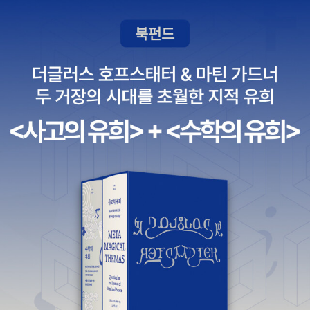
로 드러난 핏줄이 궁금한 날, <우리 몸>과 <발바닥 이야기>를 읽으
하니까.하지만 더불어서 학업 성적까지 높아진다면 일석이조가 아닐
며, 인체 탐구(^^)도 해보고~.(아, 발바닥 그리기를 하겠다고 해놓고
까? 또한 특목고, 자사고, 외고 열풍인데 어떻게 준비해야하는지 책
는 아직 못한 건 미안~. 오늘 할까?)자연사박물관에 다녀온 날은 <개
을 읽어보는 것도 좋을 것 같다.이 책도 50% 세일이면 좋을텐데 아
구리의 낮잠>, <매미 잡기>, <새야, 위험해>를 읽으며 동물 이야기
쉽다.재미있는 동화책, 그림책이 한가득이다. 그리고 지후맘의 베이
도 해보고, 그림책 속에서 지구의 속도 들여다보고~. 하늘에 뜬 반달
비바이블은 아기를 키우는 조카에서 선물로 주고 싶은 책이다. 워낙
을 신기해하며 보았던 며칠 간은 달 그림책을 보고, <북두칠성과 카
잘 알려진 지후맘의 임신출산대백과. ㅎㅎ아이세움 그림책 베스트 5
시오페이아> 별 이야기도 읽고~.오빠를 기다리며콜롬비아호비디오
종 세트 후쿠다 이와오, 패트리샤 폴라코 외 지음, 김난주, 서애경 외
를 본 날은 로켓그림책을 읽어보고~. 그림책의 주인공들이 그리는 그
옮김 / 아이세움 / 2003년 9월꿈터 어린이 문고 세트 - 전5권 꿈터
림 보고, 색깔의 여왕처럼 그림도 그려보고~.마녀 이야기를 읽고 또
편집부 엮음 / 꿈터 / 2008년 5월새학기를 앞두고 긴긴 방학 동안
읽으며, '꼬마 마녀' 그림도 그려보고~.먹을거리가 나오는 그림책을
이런책들을 모아서 읽으면 나중에 학교 성적에도 좋은 영향을 미칠
보고는 엄마가 어떻게 요리하는지 보겠다고 의자 위에서 지켜보기도
것이다. 우와, 영어책도 세일을 한다.[리버 보이]는 아직 주문 전이라
하고~.냠냠이처럼 하루에 한 가지씩만 새로운 음식을 먹어보면 된다
이렇게 착한 가격으로 만날 수 있는 것은 행운이다. ^^
고, 엄마를 설득하기도 하고 .... ^^;;고구마가 어떻게 자라는지도 보
고,감자가 어떻게 자라는지도 보고 ... 굴렁쇠 아이들의 '씨감자'를 따
라부르며 <감자에 싹이 나서>를 다시 읽어보고~. (노래와 그림책이
찰떡궁합이다. ^^)정직하다는 게 뭔지, 공평한 게 뭔지 궁금한 날은