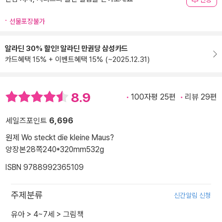
선물포장불가
알라딘 30% 할인! 알라딘 만권당 삼성카드
카드혜택 15% + 이벤트혜택 15% (~2025.12.31)
8.9
100자평 25편
리뷰 29편
세일즈포인트
6,696
원제 Wo steckt die kleine Maus?
양장본
28쪽
240*320mm
532g
ISBN 9788992365109
주제분류
신간알림 신청
유아
>
4~7세
>
그림책