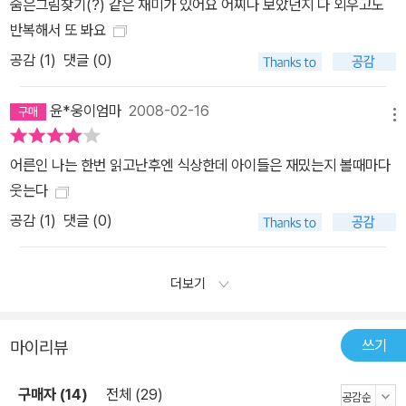
숨은그림찾기(?) 같은 재미가 있어요 어찌나 보았던지 다 외우고도
반복해서 또 봐요
공감 (
1
)
댓글 (0)
윤*웅이엄마
2008-02-16
메뉴
어른인 나는 한번 읽고난후엔 식상한데 아이들은 재밌는지 볼때마다
웃는다
공감 (
1
)
댓글 (0)
더보기
쓰기
마이리뷰
구매자 (14)
전체 (29)