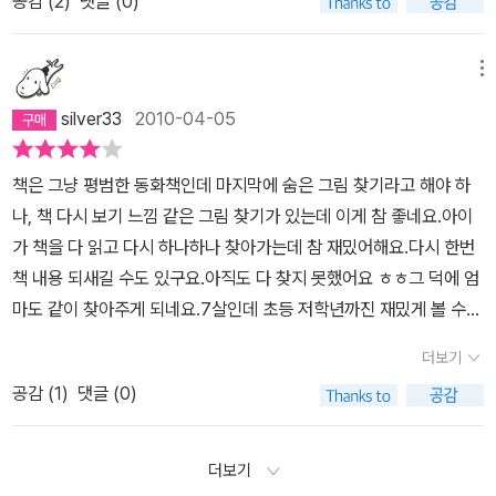
공감 (
2
)
댓글 (0)
메뉴
silver33
2010-04-05
책은 그냥 평범한 동화책인데 마지막에 숨은 그림 찾기라고 해야 하
나, 책 다시 보기 느낌 같은 그림 찾기가 있는데 이게 참 좋네요.아이
가 책을 다 읽고 다시 하나하나 찾아가는데 참 재밌어해요.다시 한번
책 내용 되새길 수도 있구요.아직도 다 찾지 못했어요 ㅎㅎ그 덕에 엄
마도 같이 찾아주게 되네요.7살인데 초등 저학년까진 재밌게 볼 수
있겠어요.그리고 배송이 5일인 건 정말 불만족스럽습니다.최근 알라
더보기
딘 배송 계속 만족스럽지 못한데 이점 유념해주세요!!
공감 (
1
)
댓글 (0)
더보기