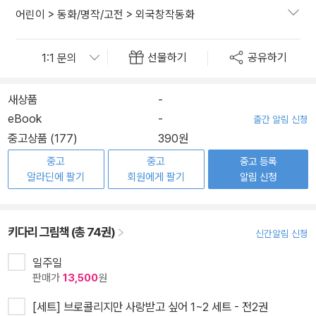
어린이
>
동화/명작/고전
>
외국창작동화
선물하기
공유하기
새상품
-
eBook
-
출간 알림 신청
중고상품 (177)
390원
중고
중고
중고 등록
알라딘에 팔기
회원에게 팔기
알림 신청
키다리 그림책 (총 74권)
신간알림 신청
일주일
판매가
13,500
원
[세트] 브로콜리지만 사랑받고 싶어 1~2 세트 - 전2권