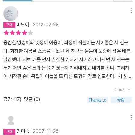
메뉴
마노아
2012-02-29
용감한 멍멍이와 멋쟁이 야옹이, 꾀쟁이 쥐돌이는 사이좋은 세 친구
다. 화창한 여름날 소풍을 나왔던 세 친구는 물놀이 도중에 작은 배를
발견했다. 서로 배를 먼저 발견한 임자가 자기라고 나서던 세 친구는
누가 제일 좋은 코와 눈을 가졌는지 가려내자고 내기를 건다. 그리하
여 시작된 숨바꼭질이 이들을 또 다른 모험의 길로 인도한다. 세 친구
는 숨바꼭질을 하기로 했는데 다락방으로 올라간 쥐돌이가 낡아 빠진
더보기
해적의 상자에 숨으려다가 보물지도를 발견하고 만다. 지도가 나왔으
공감 (
17
)
댓글 (0)
면 마땅히 보물을 찾아 떠나야 하는 법! 세 친구들은 보물을 찾는 새로
운 모험에 돌입하기로 결정한다. 그렇다면 보물섬에는 어떻게 가야
하는 것일까. 꾀많은 쥐돌이가 방법을 찾아냈다. 바로 비행기를 만드
메뉴
는 것이다! 문득 '바무와 게로의 하늘 여행'이 떠오른다. 그림의 차이
김미숙
2007-11-26