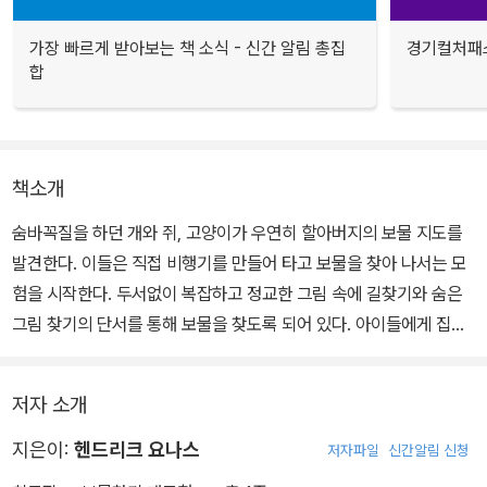
가장 빠르게 받아보는 책 소식 - 신간 알림 총집
경기컬처패스
합
책소개
숨바꼭질을 하던 개와 쥐, 고양이가 우연히 할아버지의 보물 지도를
발견한다. 이들은 직접 비행기를 만들어 타고 보물을 찾아 나서는 모
험을 시작한다. 두서없이 복잡하고 정교한 그림 속에 길찾기와 숨은
그림 찾기의 단서를 통해 보물을 찾도록 되어 있다. 아이들에게 집중
력과 관찰력을 기르게 해주는 보물찾기 이야기 속의 숨은 그림 찾기
그림책이다.
저자 소개
지은이:
헨드리크 요나스
저자파일
신간알림 신청