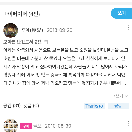
쓰기
마이페이퍼 (4편)
후애(厚愛)
2013-09-20
메뉴
모아본 반값도서 2편
어제는 한국와서 처음으로 보름달을 보고 소원을 빌었다.달님을 보고
소원을 비는데 기분이 참 좋았다.오늘은 그냥 심심하게 보내다가 옆
지기가 막창이 먹고 싶다하여나갔는데 사람들이 너무 많아서 자리가
없었다.집에 와서 맛 없는 중국집에 볶음밥과 짜장면을 시켜서 먹었
다.언니가 집에 와서 저녁 먹으라고 했는데 옆지기가 형부 때문에 싫
다하여 못 갔다.나중에 형부한테 또 잔소리 듣게 생겼다. 에휴~작년
더보기
에 안 좋은 일로 옆지기가 형부를 보기 싫어한다.이해는 하는데 언니
공감 (
31
)
댓글 (0)
가 걱정이다.이런 일로 또 언니한테 안 좋은 소리 할까봐... 짜장면 먹
고 체했는지 다 올리고 나니 속이 좀 괜찮다.책 보다가 휴식겸 페이퍼
를 쓴다.반값도서 2편을 올린다.^^
울보
2010-08-30
메뉴