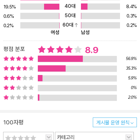
40대
도 재미있다. 보물찾기 과정에서는 길찾기, 숨은 그림 찾기의 단초들
8.4%
19.5%
이 그림 곳곳에서 눈에 띈다. 주된 줄거리는 하나지만 책장을 하나 하
50대
0.3%
0.6%
나 넘기면서 여러가지 숨겨진 캐릭터와 이야기를 만날 수 있다. 하지
60대
0.2%
0.2%
여성
남성
만 이야기 속 문장에서 중간중간 던져주는 질문과 숙제는 생각처럼
쉽지는 않다. 관찰력이 요구된다. 보물찾기 이야기 속에서 숨은 그림
8.9
평점 분포
찾기의 묘미를 느낄 수 있다. 이 책이 주는 또 하나의 재미는 그림 속
에서 수도 없이 많은 문장을 만들 수 있다는 것이다. 세 동물 친구가
56.9%
펼치는 보물찾기 이야기 말고도 숨은 이야기가 많다. 때로는 간단한
35.3%
문장이 될 수도 있고, 줄거리가 있는 이야기도 만들어 낼 수 있다. 창
5.9%
의력이 요구된다. 관찰력과 창의력이 필요한, 또는 책장을 넘기면서
0%
자연스럽게 관찰력과 창의력이 길러지는 것이 이 책의 장점이다. 이
2.0%
책을 그린 작가 헨드리크 요나스는 여러 장치들을 두서 없을 정도로
복잡하게 그림 속에 넣어 놓았다. 더욱 재미있는 것은 이 책의 모든 실
마리와 줄거리를 제공해 준 것은 다름아닌 그의 어린 아들과 딸이었
100자평
게시물 운영 원칙
다는 사실이다.
카테고리