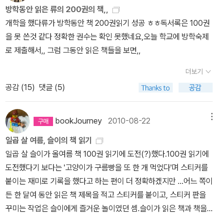
방학동안 읽은 류의 200권의 책,,
군터 파울리의 책들은 착한 가격
개학을 했다류가 방학동안 책 200권읽기 성공 ㅎㅎ독서록은 100권
이라니... 각 권 2,800원~!!! 반값도서 2편은 여기까지~
을 못 쓴것 같다 정확한 권수는 확인 못했네요,오늘 학교에 방학숙제
로 제출해서,, 그럼 그동안 읽은 책들을 보면,,
더보기
공감 (
15
)
댓글 (5)
bookJourney
2010-08-22
메뉴
일곱 살 여름, 슬이의 책 읽기
일곱 살 슬이가 올여름 책 100권 읽기에 도전(?)했다.100권 읽기에
도전했다기 보다는 '고양이가 구름빵을 또 한 개 먹었다'며 스티커를
붙이는 재미로 기록을 했다고 하는 편이 더 정확하겠지만 ...어느 쪽이
든 한 달여 동안 읽은 책 제목을 적고 스티커를 붙이고, 스티커 판을
꾸미는 작업은 슬이에게 즐거운 놀이였던 셈.슬이가 읽은 책과 책을