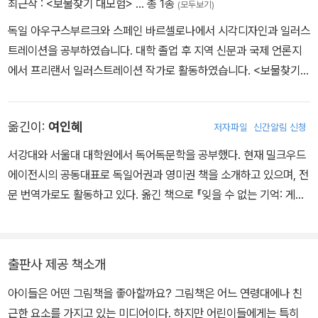
최근작 :
<보물찾기 대모험>
… 총 1종
(모두보기)
독일 아우구스부르크와 스페인 바르셀로나에서 시각디자인과 일러스
트레이션을 공부하였습니다. 대학 졸업 후 지역 신문과 국제 언론지
에서 프리랜서 일러스트레이션 작가로 활동하였습니다. <보물찾기
대모험>은 그의 첫 그림책으로, 자녀인 요슈아와 아레나의 조언과 도
움으로 완성하였습니다.
옮긴이:
여인혜
저자파일
신간알림 신청
서강대와 서울대 대학원에서 독어독문학을 공부했다. 현재 밀크우드
에이전시의 공동대표로 독일어권과 영미권 책을 소개하고 있으며, 전
문 번역가로도 활동하고 있다. 옮긴 책으로 『잊을 수 없는 기억: 게오
르그 바젤리츠의 러시안 페인팅』(공역), 『보물찾기 대모험』, 『그래도
나는 내가 좋다』, 『나이든 고양이와 살아가기』 등이 있다.
출판사 제공 책소개
아이들은 어떤 그림책을 좋아할까요? 그림책은 어느 연령대에나 친
근한 요소를 가지고 있는 미디어이다. 하지만 어린이들에게는 특히