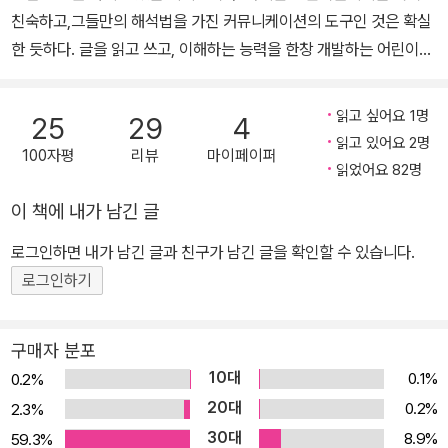
친숙하고,그들만의 해석법을 가진 커뮤니케이션의 도구인 것은 확실
한 듯하다. 글을 읽고 쓰고, 이해하는 능력을 한창 개발하는 어린이들
에게 그림이 주는 다양한 요소들은 그야말로 어린이들만의 새로운 커
뮤니케이션을 가능케해주는 그것이다. 그 중에서도 아이들이 좋아하
읽고 싶어요 1명
25
29
4
는 그림책에는 몇 가지 종류가 있다. 어른들이 보기에는 무질서해 보
읽고 있어요 2명
100자평
리뷰
마이페이퍼
이고 혼란스러워 보일 정도의 복잡한 그림책이 그런 종류 중에 하나
읽었어요 82명
이다. 아이들은 단순하고, 즉흥적이며, 몰입하는 경향을 가지고 있다.
이 책에 내가 남긴 글
그래서 복잡한 찾기 그림책에 열광할 수 있는지 모른다. 다양한 요소
를 갖춘 이야기와 찾기가 어울어진 그림책 그런 의미에서 <보물찾기
로그인하면 내가 남긴 글과 친구가 남긴 글을 확인할 수 있습니다.
대모험>은 어린이들이 좋아할 수 있는 그림책의 요소를 골고루 갖춘
로그인하기
수작이다. 이야기의 구조는 매우 단조롭다. 주인공은 어린이들에게
친숙한 캐릭터인 세 마리의 동물이다. 고양이, 쥐, 개. 세 친구가 이끌
구매자 분포
어나가는 즉흥적인 이야기는 어렵지 않은 줄거리를 갖는다. 이야기의
10대
0.1%
0.2%
소재는 보물찾기이다. 숨바꼭질 놀이중에 우연히 발견한 할아버지의
20대
0.2%
2.3%
보물지도를 따라 모험에 나선다. 무언가 조작하고 만들기를 좋아하는
30대
8.9%
59.3%
어린이들의 성향에 맞게 직접 비행기를 만들어 모험에 나선다는 설정