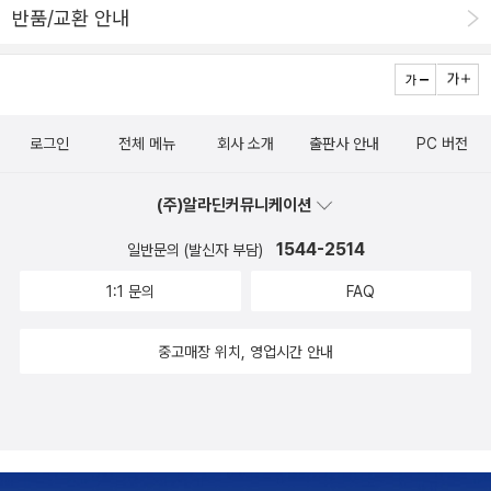
야기도 하하호호 나눠보고~.엄마를 기다리는 꼬마를 가슴 졸이고 지
반품/교환 안내
^^*타샤의 크리스마스 해리 데이비스 지음, 타샤 튜더 그림, 제이 폴
켜보다가, 엄마랑 손잡고 가는 모습에 안도의 한숨도 쉬고~.혼자서
사진, 공경희 옮김 / 윌북 / 2007년 12월 크리스마스는 지났지만, 2
버스에 남은 아이를 보며 마음 졸이다가 안도의 한숨도 쉬고~. (이 두
010년 크리스마스는 또 올 것이고 앞으로도 더더욱 많은 크리스마스
그림책은 볼 때마다 긴장했다가 안도하곤 한다)그림책에 나오는 노래
가 올 것이다. 워낙 유명한 타샤 튜더 할머니의 멋진 크리스마스 이야
를 처음부터 끝까지 모두 따라불러도 보고~.'정말 재밌겠다'며 아이들
로그인
전체 메뉴
회사 소개
출판사 안내
PC 버전
기 *^^*타임터널 타고 세트 - 전3권 더글라스 팔머 외 지음, 김양미
따라 ㄱㄴㄷ 재잘거려도 보고~.'곰 잡으러 간단다, 큰 곰 잡으러 간단
옮김 / 주니어랜덤 / 2007년 6월 네버랜드 그림책 교육 활동 자료집
다' 노래도 만들어 불러보고~.'엄마, 나무가 없으면 맑은 공기가 없어
(주)알라딘커뮤니케이션
Set 1 (도서 10권 + 자료집 1권) 마르쿠스 피스터 외 지음, 박향주 외
서 숨 쉴 수도 없고 ... '라며, 나무와 숲에 대한 이야기도 읽고~.'물이
옮김, 헬렌 옥슨버리 외 그림 / 시공주니어 / 2004년 6월이제 아이
1544-2514
일반문의 (발신자 부담)
흘러갔다가 구름이 되어 비가 되는데, 샴푸를 많이 쓰면 물이 더러워
와그림책을 보고 교육활동을 하기란 너무 자란 것 같다. 책이 10권 들
져서....'를 재잘거리는 날은, 물 이야기를 읽어보고~. (<물의 여행>
1:1 문의
FAQ
어있으니 50% 가격이면 굉장하다. 시공주니어의 주옥같은 책만 10
을 처음 보았을 때에는 '아이들이 재미없어하겠다'는 생각을 했었는
권이니까.네버랜드 그림책 교육 활동 자료집 Set 2 (도서 10권 + 자
데, 다시 보면서 참 잘 만들어진 책이라는 생각이 들었다.신기할 정도
중고매장 위치, 영업시간 안내
료집 1권 + CD 1개) 영어와 수학동시에 모두 잘한다면 부러울 것이
로 슬이의 재잘거림과 책 이야기가 딱 들어맞은 데다가, 용이와 달리
없을 것이다. 영어나 수학 모두 반복 연습과 끈기가 중요한 것 같다.물
슬이는 이 책에 많은 관심을 보였다. 역시, 책은 여러 번 읽어봐야 제
론 기본 원리에 충실해야 하는 것도 중요하지만...영어와 수학 공부에
맛을 알 수 있다!)물 이야기를 읽은 김에 공기랑 땅 이야기도 읽고~.
관심있는 엄마들이라면 과감히 구매해도 좋은 두 권의 책이다.독서의
'지렁이가 땅을 건강하게 한다'고 엄마에게 설명도 하고 ...^^손 등위
즐거움은 그 누구와 나눌 수 없다. 책을 읽는다는 자체만으로도 행복