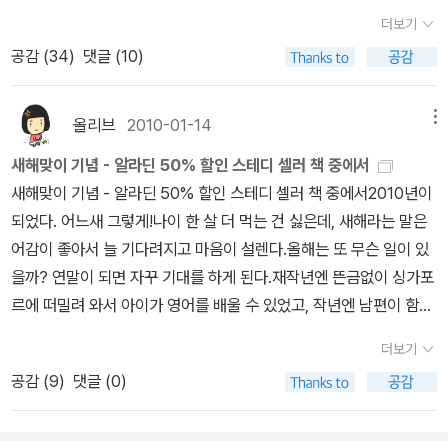
읽으면서 나눴던 이야기들을 짧게 적어보면 ....얇고 가벼우면서도 입
더보기
에 착 달라붙는 맛이 있어 첫째, 둘째 아이 모두 즐겨읽는 책. 올 여름
공감 (
34
)
댓글 (10)
에는 몇 번씩 반복해서 읽고 또 읽고~.슬이 손에 쏙 들어가는 보드북,
메이지 이야기도 읽고 또 읽고~. 이번에는 난데없이 '메이지가 여자
였어?' (음, 엄마가 그런 생각을 한 건 꽤 오래되었는데, 이제서야 눈
올리브
2010-01-14
메뉴
에 띈 모양이군 ^^;)팝업과 플랩북은 언제 봐도 재미있단다. 들춰보고
새해맞이 기념 - 알라딘 50% 할인 스테디 셀러 책 중에서
세워보고 끼워보고 밀어보고~.릴리는 슬이가 무척 좋아하는 친구~.
새해맞이 기념 - 알라딘 50% 할인 스테디 셀러 책 중에서2010년이
릴리와 함께 춤도 추고, 노래도 부르고~.릴리 못지 않게 좋아하는 병
되었다. 어느새 그렇게!나이 한 살 더 먹는 건 싫은데, 새해라는 말은
관이. 키득거리며 병관이 이야기도 읽고~.바무와 게로 이야기를 열심
어감이 좋아서 늘 기다려지고 마음이 설렌다.올해는 또 무슨 일이 있
히 읽고는, 놀이공원에서 '바무랑 게로도 꼭 한 가지씩 원하는 것을 살
을까? 연말이 되면 자꾸 기대를 하게 된다.재작년엔 뜬금없이 싱가포
수 있었는데 왜 나는 안되느냐?'며 나름대로 논리를 세워 기념품도 사
르에 떠밀려 와서 아이가 영어를 배울 수 있었고, 작년엔 남편이 함께
주게 만들고~. ^^; 눈사람이랑 설빔을 보며 '와~ 예쁘다~', '정말 귀엽
와서 기러기 맘 신세를 면했고, 올해는 또 새로운 좋은 일들이 일어나
다~'를 몇 번씩 외치고~.찔레꽃 울타리 시리즈 중에서 제일 좋아하는
더보기
기를 기대하고 있다. *^^*새해를 맞이해서 알라딘에서 저렴하게 파
<여름 이야기>를 읽고 또 읽으며 '예쁘다', '멋지다'를 몇 번씩 외쳐보
공감 (
9
)
댓글 (0)
는 책들이 있다. 그것도 스테디 셀러라니 눈여겨보지 않을 수가 없다.
고~.그림책 여기저기에 숨어있는 그림들을 찾아보고~. 아빠와 책 읽
ㅋㅋ읽고 싶은 책, 갖고 싶은 책은 엄청 많은데, 그 중에서 저렴하게
는 날은 '아빠'가 들어가는 책만 골라서 읽어달라하고~.우리 가족 이
구입할 수 있다면 더 좋겠지!자ㅡ 그럼 책 속으로 여행을 떠나보자. *