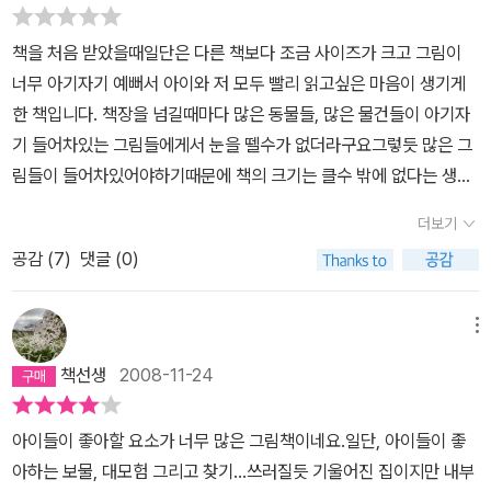
는 크지만! 비행기는 보물섬에 도착했지만 무사히 착지하지는 못했
다. 동굴에 부딪쳐서 산산조각이 난 세친구의 비행기. 섬에는 많은 원
책을 처음 받았을때일단은 다른 책보다 조금 사이즈가 크고 그림이
숭이들이 있었다. 세 친구는 원숭이들의 도움을 받아 보물선을 고쳐
너무 아기자기 예뻐서 아이와 저 모두 빨리 읽고싶은 마음이 생기게
서 원숭이들까지 태우고 자신들의 마을로 돌아온다. 아주 튼튼하고
한 책입니다. 책장을 넘길때마다 많은 동물들, 많은 물건들이 아기자
실용적인, 멋드러진 보물선이 근사하기만 하다. 보물을 싣지 않아도
기 들어차있는 그림들에게서 눈을 뗄수가 없더라구요그렇듯 많은 그
그 자체로 보물이다! 모험을 끝내고 돌아온 친구들은 축배를 들며 모
림들이 들어차있어야하기때문에 책의 크기는 클수 밖에 없다는 생각
험의 대미를 장식한다. 이렇게 끝일까? 그랬다면 숨은 그림찾기라는
이 들었습니다. ************************************
말을 쓰지 않았을 것이다. 책의 맨 뒷부분에는 수수께끼 풀듯이 찾아
더보기
********************************* 용감한 멍멍이와 멋
낼 숨은그림찾기가 실려 있다. 어느 장면에서 나왔는지, 누구의 집인
공감 (
7
)
댓글 (0)
쟁이 야옹이, 꾀쟁이 쥐돌이가소풍을 나왔다가 시냇가로 떠내려오는
지, 누구의 물건인지 등등을 다시 찾아보는 재미가 있다. 나 역시 한차
작은배를 두고 실갱이를 벌이다가결국 숨바꼭질로 승부를 내서 배를
례 읽은 다음에 숨은그림찾기 미션을 인지한 뒤 다시 한번 읽어보았
가지기로 하는데서 이야기를 시작됩니다.멍멍이네집에서 쥐돌이가
메뉴
다. 첫번째에 알아차리지 못했던 자세한 면면들이 뒤늦게 눈속으로
숨을 곳을 찾다가 오래된 해적의 상자를 발견그속에서 보물지도를 찾
들어온다. 세 친구가 누가 가장 눈이 좋은가 내기를 했는데, 독자 역시
책선생
2008-11-24
게 됩니다.그래서 그들은 보물을 찾으러 떠나기로 결심, 어떻게 갈까
누구 눈이 가장 좋은지 내기해볼 법한 대목이다. 동물 친구들의 재미
고민하게 됩니다.---야옹이는 어디에 숨었을까요?다함께 찾아보세
난 집에서 스머프를 연상했다. 그들의 공동체, 다양한 이야기가 숨어
아이들이 좋아할 요소가 너무 많은 그림책이네요.일단, 아이들이 좋
요꾀쟁이 쥐돌이가 비행기를 만들자고 제안설계도를 그리고 열심히
있는 개성 넘치는 버섯 집 등등... 이야기의 구조는 아주 치밀하지 않
아하는 보물, 대모험 그리고 찾기...쓰러질듯 기울어진 집이지만 내부
비행기를 만듭니다.---야옹이에게 망치가 필요해! 망치는 어디에 있