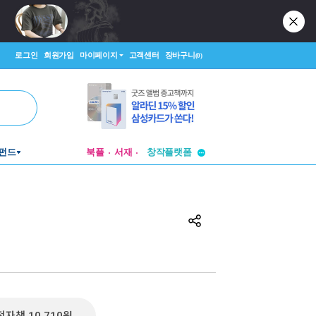
로그인
회원가입
마이페이지
고객센터
장바구니
(0)
투비컨티뉴드
펀드
북플
서재
창작플랫폼
투비컨티뉴드