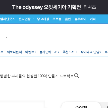
알라딘굿즈
온라인중고
중고매장
우주점
음반
블루레이
커피
서
스트
새로나온책
이벤트
정가인하도서
추천도서
작가와의 만남
북
40 평범한 부자들의 현실판 100억 만들기 프로젝트
종이책