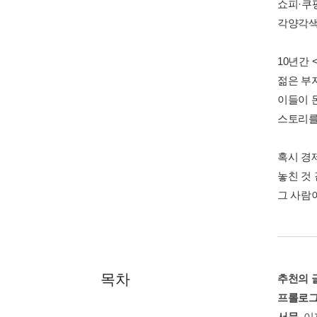
쇼피·쿠팡
각양각색
10년간
젊은 부
이들이 
스토리를
혹시 경
놓친 것
그 사람
목차
추천의 글
프롤로그
서문.
이