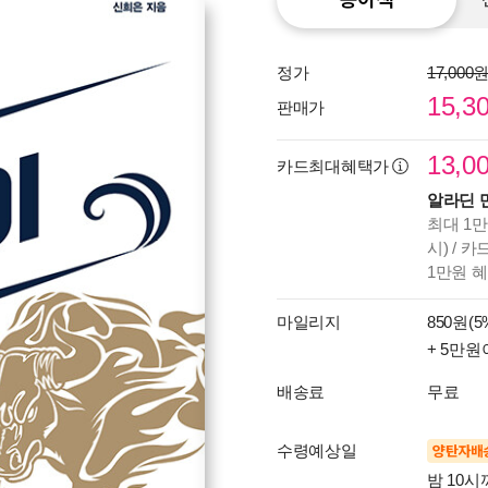
정가
17,000
15,3
판매가
13,0
카드최대혜택가
알라딘 
최대 1만
시) / 
1만원 
마일리지
850원(5
+ 5만원
배송료
무료
수령예상일
양탄자배
밤 10