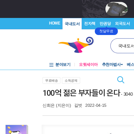
HOME
전자책
만권당
외국도서
국내도서
첫달무료
국내도
분야보기
오뒷세이아
추천마법사
베
무료배송
소득공제
100억 젊은 부자들이 온다
- 30
신희은
(지은이)
길벗
2022-04-15