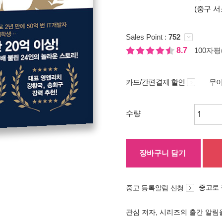
(중구 서
Sales Point :
752
8.7
100자평(
카드/간편결제 할인
무이
수량
장바구니 담기
중고로
중고 등록알림 신청
관심 저자, 시리즈의 출간 알