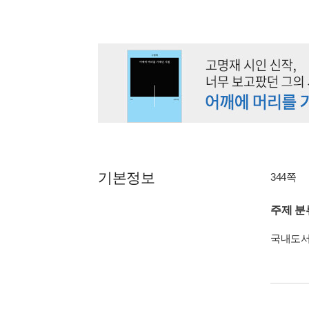
기본정보
344쪽
주제 분
국내도