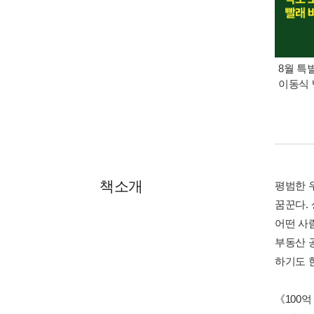
8월 특
이동식 
책소개
평범한 
꿈꾼다.
어떤 사
부동산 
하기도 
《100억