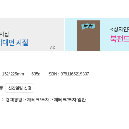
152*225mm
635g
ISBN : 9791165219307
류
신간알림 신청
서
>
경제경영
>
재테크/투자
>
재테크/투자 일반