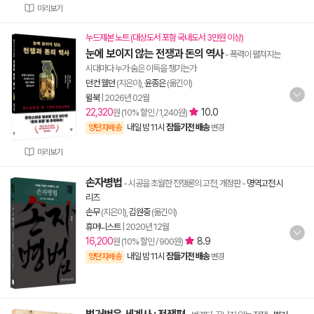
미리보기
누드제본 노트 (대상도서 포함 국내도서 3만원 이상)
눈에 보이지 않는 전쟁과 돈의 역사
- 폭력이 펼쳐지는
시대마다 누가 숨은 이득을 챙기는가
던컨 웰던
(지은이),
윤종은
(옮긴이)
윌북
|
2026년 02월
22,320
10.0
원 (10% 할인 / 1,240원)
내일 밤 11시
잠들기전 배송
양탄자배송
변경
미리보기
손자병법
- 시공을 초월한 전쟁론의 고전, 개정판
-
명역고전 시
리즈
손무
(지은이),
김원중
(옮긴이)
휴머니스트
|
2020년 12월
16,200
8.9
원 (10% 할인 / 900원)
내일 밤 11시
잠들기전 배송
양탄자배송
변경