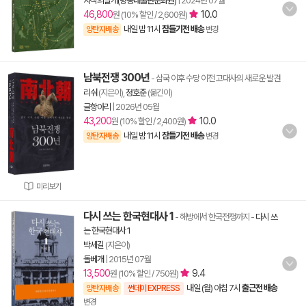
지식의날개(방송대출판문화원)
|
2024년 07월
46,800
10.0
원 (10% 할인 / 2,600원)
내일 밤 11시
잠들기전 배송
양탄자배송
변경
남북전쟁 300년
- 삼국 이후 수당 이전 고대사의 새로운 발견
리숴
(지은이),
정호준
(옮긴이)
글항아리
|
2026년 05월
43,200
10.0
원 (10% 할인 / 2,400원)
내일 밤 11시
잠들기전 배송
양탄자배송
변경
미리보기
다시 쓰는 한국현대사 1
- 해방에서 한국전쟁까지
-
다시 쓰
는 한국현대사 1
박세길
(지은이)
돌베개
|
2015년 07월
13,500
9.4
원 (10% 할인 / 750원)
내일 (월) 아침 7시
출근전 배송
양탄자배송
썬데이 EXPRESS
변경