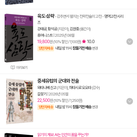
육도·삼략
- 감추면서 펼치는 전략전술의 고전
-
명역고전 시리
즈
강태공
,
황석공
(지은이),
김원중
(옮긴이)
휴머니스트
|
2025년 08월
19,800
10.0
원 (10% 할인 / 1,100원)
내일 밤 11시
잠들기전 배송
양탄자배송
변경
미리보기
중세유럽의 군대와 전술
와타나베 신고
(지은이),
하타시로 오오타
(감수)
길찾기
|
2026년 05월
22,500
원 (10% 할인 / 1,250원)
내일 밤 11시
잠들기전 배송
양탄자배송
변경
읽기의 계보: AI는 인간의 꿈을 꾸는가?