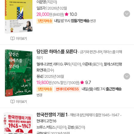
이문영
(지은이)
일조각
|
2026년 02월
28,000
10.0
원 (840원)
내일 밤 11시
잠들기전 배송
양탄자배송
변경
미리보기
당신은 하마스를 모른다
- 금기와 편견 너머, 하마스를 이해
하기
헬레나 코번
,
라미 G. 쿠리
(지은이),
이준태
(옮긴이),
팔레스타인평
화연대
(감수)
동녘
|
2025년 06월
19,800
9.7
원 (10% 할인 / 1,100원)
내일 (월) 아침 7시
출근전 배송
양탄자배송
썬데이 EXPRESS
변경
미리보기
한국전쟁의 기원 1
- 해방과 분단체제의 출현 1945~1947
-
현대의 고전 16
브루스 커밍스
(지은이),
김범
(옮긴이)
글항아리
|
2023년 05월