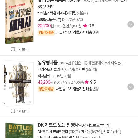
벌거벗은 세계사 : 전쟁편
- 벗겼다, 끝나지 않는 전쟁
-
벌거
벗은 세계사
tvN〈벌거벗은 세계사〉제작팀
(지은이)
교보문고(단행본)
|
2022년 07월
20,700
9.8
원 (10% 할인 / 1,150원)
내일 밤 11시
잠들기전 배송
양탄자배송
변경
미리보기
몽유병자들
- 1914년 유럽은 어떻게 전쟁에 이르게 되었는가
크리스토퍼 클라크
(지은이),
이재만
(옮긴이)
책과함께
|
2019년 01월
43,200
9.5
원 (10% 할인 / 2,400원)
내일 밤 11시
잠들기전 배송
양탄자배송
변경
미리보기
DK 지도로 보는 전쟁사
-
DK 지도로 보는 역사
DK 전쟁사 편집위원회
(지은이),
장용원
(옮긴이),
신효승
(감수)