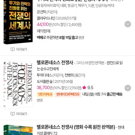
와 등자에서 화약, 대포, 항공기, 핵무기, 드론, 인공지능까지!
강건작
(지은이)
클라우드나인
|
2026년 07월
44,100
원 (10% 할인 / 2,450원)
예약판매
택배
로 주문하면
8월 11일 출고
변경
미리보기
펠로폰네소스 전쟁사
- 그리스어 원전 완역본
-
원전으로 읽
는 순수고전세계
투퀴디데스
(지은이),
천병희
(옮긴이)
도서출판 숲
|
2011년 06월
38,700
9.5
원 (10% 할인 / 2,150원)
내일 (월) 아침 7시
출근전 배송
양탄자배송
썬데이 EXPRESS
변경
미리보기
펠로폰네소스 전쟁사 (명화 수록 원전 완역본)
-
현대
지성 클래식 72