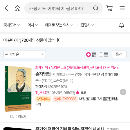
국내도서
역사
테마로 보는 역사
전쟁사
이 분야에
1,720
개의 상품이 있습니다.
옵션
화제의 책 + 알라딘 굿즈 (이벤트 도서 포함, 국내도서 3만원 이상)
손자병법
- 이겨놓고 싸우는 인생의 지혜
-
현대지성 클래식 69
손무
(지은이),
소준섭
(옮긴이)
현대지성
|
2025년 10월
11,700
9.8
원 (10% 할인 / 650원)
내일 (월) 아침 7시
출근전 배송
양탄자배송
썬데이 EXPRESS
변경
미리보기
무기와 전략의 진화로 읽는 전쟁의 세계사
- 고대 전차