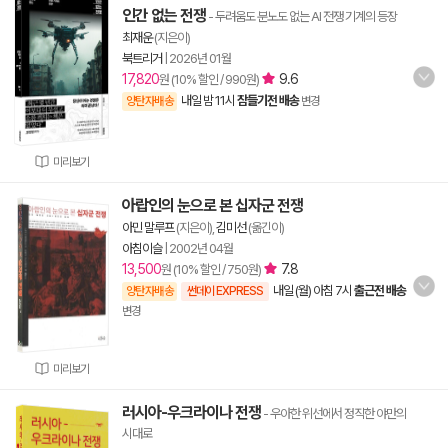
인간 없는 전쟁
- 두려움도 분노도 없는 AI 전쟁 기계의 등장
최재운
(지은이)
북트리거
|
2026년 01월
17,820
9.6
원 (10% 할인 / 990원)
내일 밤 11시
잠들기전 배송
양탄자배송
변경
미리보기
아랍인의 눈으로 본 십자군 전쟁
아민 말루프
(지은이),
김미선
(옮긴이)
아침이슬
|
2002년 04월
13,500
7.8
원 (10% 할인 / 750원)
내일 (월) 아침 7시
출근전 배송
양탄자배송
썬데이 EXPRESS
변경
미리보기
러시아-우크라이나 전쟁
- 우아한 위선에서 정직한 야만의
시대로