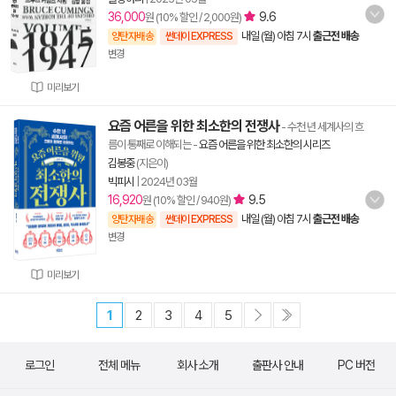
36,000
9.6
원 (10% 할인 / 2,000원)
내일 (월) 아침 7시
출근전 배송
양탄자배송
썬데이 EXPRESS
변경
미리보기
요즘 어른을 위한 최소한의 전쟁사
- 수천 년 세계사의 흐
름이 통째로 이해되는
-
요즘 어른을 위한 최소한의 시리즈
김봉중
(지은이)
빅피시
|
2024년 03월
16,920
9.5
원 (10% 할인 / 940원)
내일 (월) 아침 7시
출근전 배송
양탄자배송
썬데이 EXPRESS
변경
미리보기
1
2
3
4
5
로그인
전체 메뉴
회사 소개
출판사 안내
PC 버전