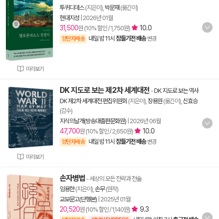
투퀴디데스
(지은이),
박문재
(옮긴이)
현대지성
|
2026년 01월
31,500
10.0
원 (10% 할인 / 1,750원)
내일 밤 11시
잠들기전 배송
양탄자배송
변경
미리보기
DK 지도로 보는 제2차 세계대전
-
DK 지도로 보는 역사
DK 제2차 세계대전 편집위원회
(지은이),
장용원
(옮긴이),
신효승
(감수)
지식의날개(방송대출판문화원)
|
2026년 06월
47,700
10.0
원 (10% 할인 / 2,650원)
내일 밤 11시
잠들기전 배송
양탄자배송
변경
미리보기
손자병법
- 세상의 모든 전략과 전술
임용한
(지은이),
손무
(원작)
교보문고(단행본)
|
2025년 01월
20,520
9.3
원 (10% 할인 / 1,140원)