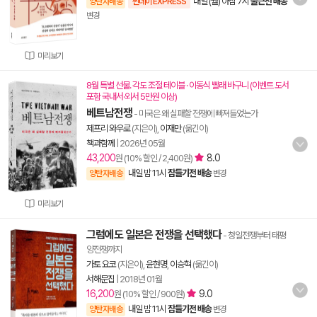
내일 (월) 아침 7시
출근전 배송
양탄자배송
썬데이 EXPRESS
변경
미리보기
8월 특별 선물. 각도 조절 테이블 · 이동식 빨래 바구니 (이벤트 도서
포함 국내서·외서 5만원 이상)
베트남전쟁
- 미국은 왜 실패할 전쟁에 빠져들었는가
제프리 와우로
(지은이),
이재만
(옮긴이)
책과함께
|
2026년 05월
43,200
8.0
원 (10% 할인 / 2,400원)
내일 밤 11시
잠들기전 배송
양탄자배송
변경
미리보기
그럼에도 일본은 전쟁을 선택했다
- 청일전쟁부터 태평
양전쟁까지
가토 요코
(지은이),
윤현명
,
이승혁
(옮긴이)
서해문집
|
2018년 01월
16,200
9.0
원 (10% 할인 / 900원)
내일 밤 11시
잠들기전 배송
양탄자배송
변경