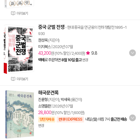
미리보기
중국 군벌 전쟁
- 현대 중국을 연 군웅의 천하 쟁탈전 1895~1
930
권성욱
(지은이)
미지북스
|
2020년 07월
43,200
9.8
원 (10% 할인 / 2,400원)
택배
로 주문하면
8월 10일 출고
변경
미리보기
해국문견록
진륜형
(지은이),
박세욱
(옮긴이)
소명출판
|
2026년 07월
28,800
원 (10% 할인 / 1,600원)
내일 (월) 아침 7시
출근전 배송
양탄자배송
썬데이 EXPRESS
변경