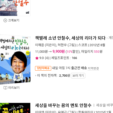
크게보기
책벌레 소년 안철수, 세상의 리더가 되다
- 
이채윤
(지은이),
허한우
(그림) |
스코프
| 2012년 8월
9,900원
11,000
원 →
(
할인), 마일리지
원
10%
550
9.0
(
4
) | 세일즈포인트 :
166
내일 아침 7시
출근전 배송
양탄자배송
지역변경
이 책의 전자책 :
2,700
원
보러 가기
미리보기
세상을 바꾸는 꿈의 멘토 안철수
세상을 바꾸
ㅣ
이아연
(지은이),
유영근
(그림) |
참돌어린이
| 2012년 2월