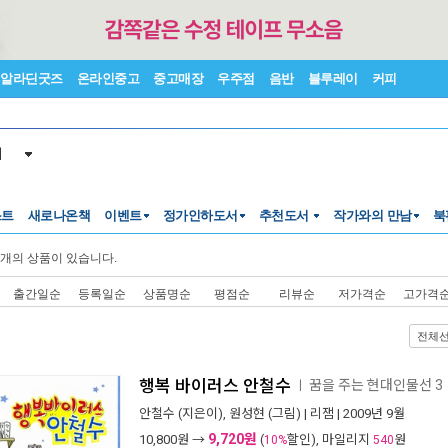
알라딘굿즈
온라인중고
중고매장
우주점
음반
블루레이
커피
서
스트
새로나온책
이벤트
정가인하도서
추천도서
작가와의 만남
북
개의 상품이 있습니다.
출간일순
등록일순
상품명순
평점순
리뷰순
저가격순
고가격
전체
행복 바이러스 안철수
꿈을 주는 현대인물선 3
ㅣ
안철수
(지은이),
원성현
(그림) |
리잼
| 2009년 9월
9,720원
10,800
원 →
(
할인), 마일리지
원
10%
540