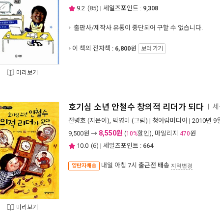
9.2
(
85
) | 세일즈포인트 :
9,308
출판사/제작사 유통이 중단되어 구할 수 없습니다.
이 책의 전자책 :
6,800
원
보러 가기
미리보기
호기심 소년 안철수 창의적 리더가 되다
세
ㅣ
전병호
(지은이),
박영미
(그림) |
청어람미디어
| 2010년 9
8,550원
9,500
원 →
(
할인), 마일리지
원
10%
470
10.0
(
6
) | 세일즈포인트 :
664
내일 아침 7시
출근전 배송
양탄자배송
지역변경
미리보기