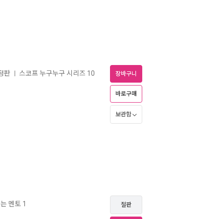
개정판
스코프 누구누구 시리즈 10
ㅣ
장바구니
바로구매
보관함
는 멘토 1
절판