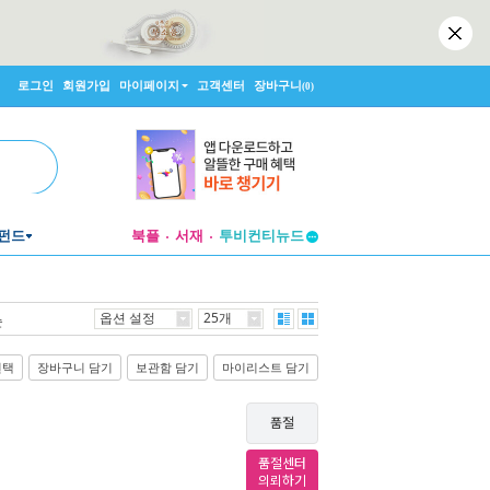
로그인
회원가입
마이페이지
고객센터
장바구니
(0)
펀드
북플
서재
투비컨티뉴드
창작플랫폼
투비컨티뉴드
옵션 설정
25개
순
선택
장바구니 담기
보관함 담기
마이리스트 담기
품절
품절센터
의뢰하기