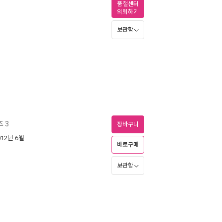
품절센터
의뢰하기
보관함
 3
장바구니
012년 6월
바로구매
보관함