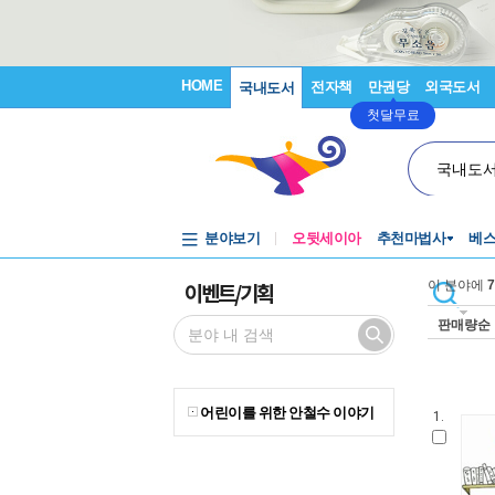
HOME
전자책
만권당
외국도서
국내도서
첫달무료
국내도
분야보기
오뒷세이아
추천마법사
베
이벤트/기획
이 분야에
7
판매량순
어린이를 위한 안철수 이야기
1.