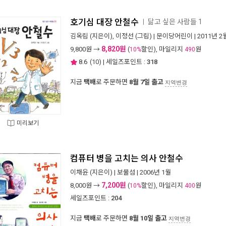
호기심 대장 안철수
닮고 싶은 사람들 1
ㅣ
김옥림
(지은이),
이정선
(그림) |
문이당어린이
| 2011년 2
8,820원
9,800
원 →
(
할인), 마일리지
원
10%
490
8.6
(
10
) | 세일즈포인트 :
318
지금
택배
로 주문하면
8월 7일 출고
지역변경
미리보기
컴퓨터 병을 고치는 의사 안철수
이채윤
(지은이) |
보물섬
| 2006년 1월
7,200원
8,000
원 →
(
할인), 마일리지
원
10%
400
세일즈포인트 :
204
지금
택배
로 주문하면
8월 10일 출고
지역변경