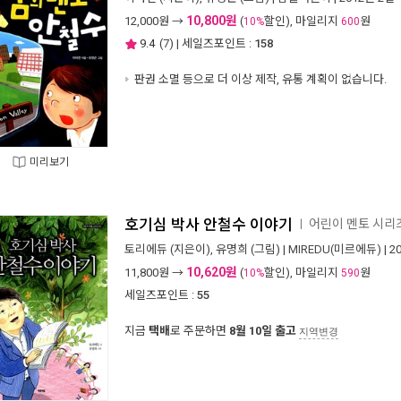
10,800원
12,000
원 →
(
할인), 마일리지
원
10%
600
9.4
(
7
) | 세일즈포인트 :
158
판권 소멸 등으로 더 이상 제작, 유통 계획이 없습니다.
미리보기
호기심 박사 안철수 이야기
어린이 멘토 시리즈
ㅣ
토리에듀
(지은이),
유명희
(그림) |
MIREDU(미르에듀)
| 2
10,620원
11,800
원 →
(
할인), 마일리지
원
10%
590
세일즈포인트 :
55
지금
택배
로 주문하면
8월 10일 출고
지역변경