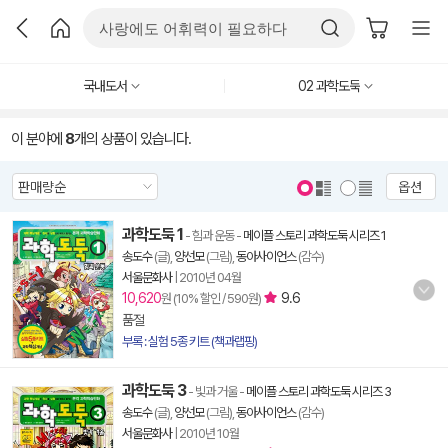
국내도서
02 과학도둑
이 분야에
8
개의 상품이 있습니다.
옵션
과학도둑 1
- 힘과 운동
-
메이플 스토리 과학도둑 시리즈 1
송도수
(글),
양선모
(그림),
동아사이언스
(감수)
서울문화사
|
2010년 04월
10,620
9.6
원 (10% 할인 / 590원)
품절
부록 : 실험 5종 키트 (책과랩핑)
과학도둑 3
- 빛과 거울
-
메이플 스토리 과학도둑 시리즈 3
송도수
(글),
양선모
(그림),
동아사이언스
(감수)
서울문화사
|
2010년 10월