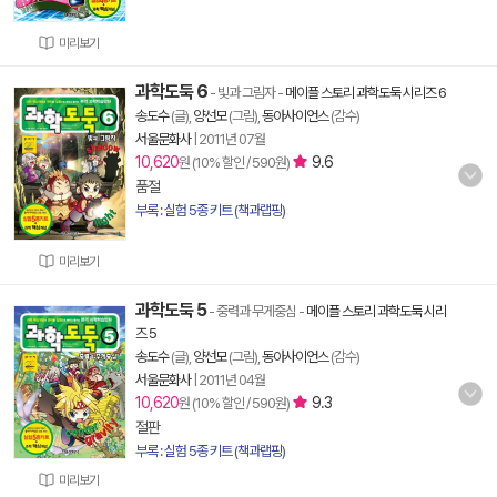
미리보기
과학도둑 6
- 빛과 그림자
-
메이플 스토리 과학도둑 시리즈 6
송도수
(글),
양선모
(그림),
동아사이언스
(감수)
서울문화사
|
2011년 07월
10,620
9.6
원 (10% 할인 / 590원)
품절
부록 : 실험 5종 키트 (책과랩핑)
미리보기
과학도둑 5
- 중력과 무게중심
-
메이플 스토리 과학도둑 시리
즈 5
송도수
(글),
양선모
(그림),
동아사이언스
(감수)
서울문화사
|
2011년 04월
10,620
9.3
원 (10% 할인 / 590원)
절판
부록 : 실험 5종 키트 (책과랩핑)
미리보기