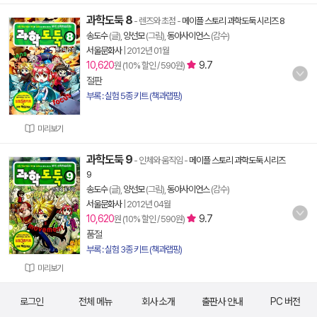
과학도둑 8
- 렌즈와 초점
-
메이플 스토리 과학도둑 시리즈 8
송도수
(글),
양선모
(그림),
동아사이언스
(감수)
서울문화사
|
2012년 01월
10,620
9.7
원 (10% 할인 / 590원)
절판
부록 : 실험 5종 키트 (책과랩핑)
미리보기
과학도둑 9
- 인체와 움직임
-
메이플 스토리 과학도둑 시리즈
9
송도수
(글),
양선모
(그림),
동아사이언스
(감수)
서울문화사
|
2012년 04월
10,620
9.7
원 (10% 할인 / 590원)
품절
부록 : 실험 3종 키트 (책과랩핑)
미리보기
로그인
전체 메뉴
회사 소개
출판사 안내
PC 버전