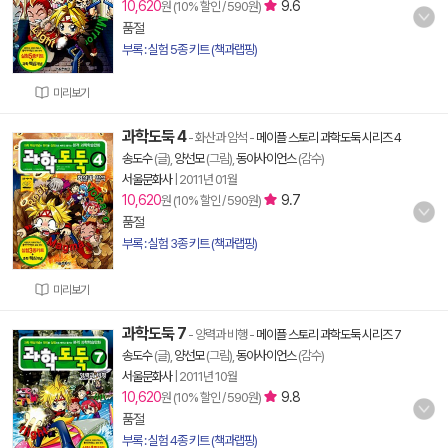
10,620
9.6
원 (10% 할인 / 590원)
품절
부록 : 실험 5종 키트 (책과랩핑)
미리보기
과학도둑 4
- 화산과 암석
-
메이플 스토리 과학도둑 시리즈 4
송도수
(글),
양선모
(그림),
동아사이언스
(감수)
서울문화사
|
2011년 01월
10,620
9.7
원 (10% 할인 / 590원)
품절
부록 : 실험 3종 키트 (책과랩핑)
미리보기
과학도둑 7
- 양력과 비행
-
메이플 스토리 과학도둑 시리즈 7
송도수
(글),
양선모
(그림),
동아사이언스
(감수)
서울문화사
|
2011년 10월
10,620
9.8
원 (10% 할인 / 590원)
품절
부록 : 실험 4종 키트 (책과랩핑)