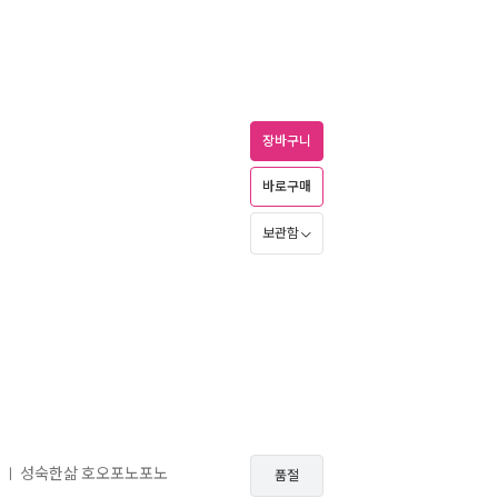
장바구니
바로구매
보관함
성숙한삶 호오포노포노
ㅣ
품절