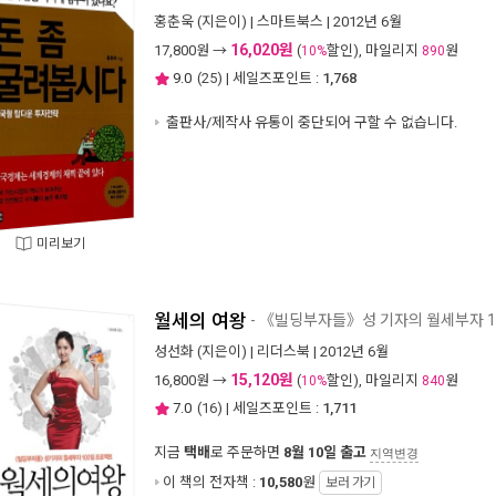
홍춘욱
(지은이) |
스마트북스
| 2012년 6월
16,020원
17,800
원 →
(
할인), 마일리지
원
10%
890
9.0
(
25
) | 세일즈포인트 :
1,768
출판사/제작사 유통이 중단되어 구할 수 없습니다.
미리보기
월세의 여왕
- 《빌딩부자들》성 기자의 월세부자 1
성선화
(지은이) |
리더스북
| 2012년 6월
15,120원
16,800
원 →
(
할인), 마일리지
원
10%
840
7.0
(
16
) | 세일즈포인트 :
1,711
지금
택배
로 주문하면
8월 10일 출고
지역변경
이 책의 전자책 :
10,580
원
보러 가기