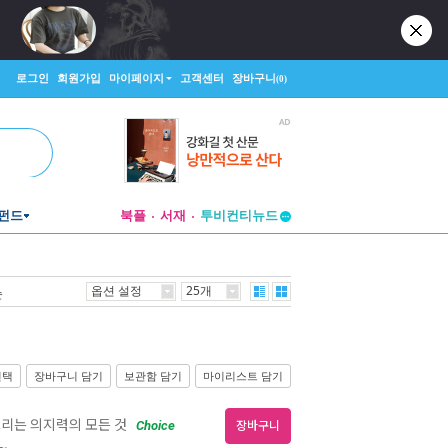
로그인
회원가입
마이페이지
고객센터
장바구니
(0)
투비컨티뉴드
펀드
북플
서재
창작플랫폼
투비컨티뉴드
옵션 설정
25개
순
선택
장바구니 담기
보관함 담기
마이리스트 담기
스리는 의지력의 모든 것
Choice
장바구니