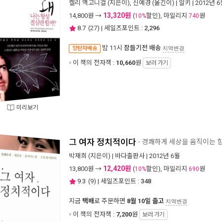
켈리 맥고니걸
(지은이),
신예경
(옮긴이) |
알키
| 2012년 
13,320원
14,800
원 →
(
할인), 마일리지
원
10%
740
8.7
(
27
) | 세일즈포인트 :
2,296
밤 11시
잠들기전 배송
양탄자배송
지역변경
이 책의 전자책 :
10,660
원
보러 가기
미리보기
그 여자 정치적이다
- 경쾌하게 세상을 움직이는 
박재희
(지은이) |
바다출판사
| 2012년 6월
12,420원
13,800
원 →
(
할인), 마일리지
원
10%
690
9.3
(
9
) | 세일즈포인트 :
348
지금
택배
로 주문하면
8월 10일 출고
지역변경
이 책의 전자책 :
7,200
원
보러 가기