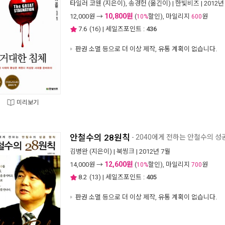
타일러 코웬
(지은이),
송경헌
(옮긴이) |
한빛비즈
| 2012년
10,800원
12,000
원 →
(
할인), 마일리지
원
10%
600
7.6
(
16
) | 세일즈포인트 :
436
판권 소멸 등으로 더 이상 제작, 유통 계획이 없습니다.
미리보기
안철수의 28원칙
- 2040에게 전하는 안철수의 성
김병완
(지은이) |
북씽크
| 2012년 7월
12,600원
14,000
원 →
(
할인), 마일리지
원
10%
700
8.2
(
13
) | 세일즈포인트 :
405
판권 소멸 등으로 더 이상 제작, 유통 계획이 없습니다.