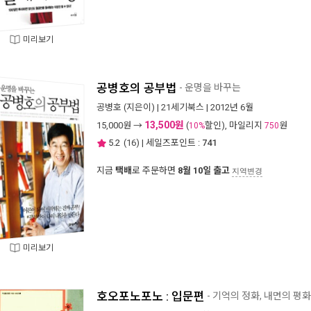
미리보기
공병호의 공부법
- 운명을 바꾸는
공병호
(지은이) |
21세기북스
| 2012년 6월
13,500원
15,000
원 →
(
할인), 마일리지
원
10%
750
5.2
(
16
) | 세일즈포인트 :
741
지금
택배
로 주문하면
8월 10일 출고
지역변경
미리보기
호오포노포노 : 입문편
- 기억의 정화, 내면의 평화