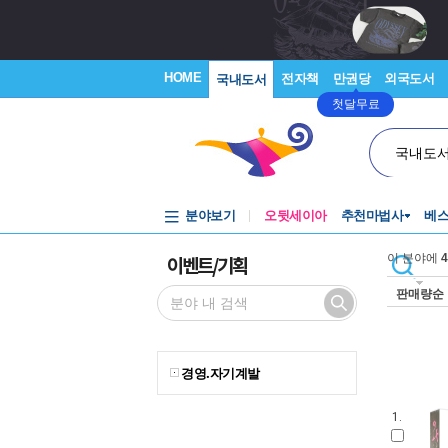
HOME
전자책
만권당
외국도서
국내도서
첫달무료
국내도
분야보기
오뒷세이아
추천마법사
베
이벤트/기획
이 분야에
4
판매량순
경영.자기계발
1.