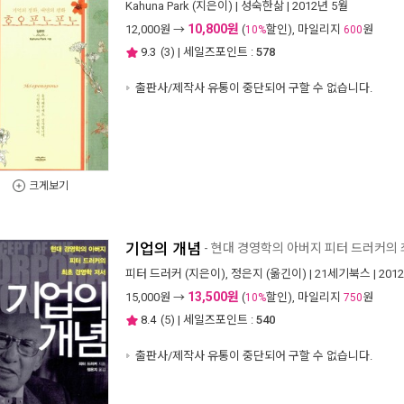
Kahuna Park
(지은이) |
성숙한삶
| 2012년 5월
10,800원
12,000
원 →
(
할인), 마일리지
원
10%
600
9.3
(
3
) | 세일즈포인트 :
578
출판사/제작사 유통이 중단되어 구할 수 없습니다.
크게보기
기업의 개념
- 현대 경영학의 아버지 피터 드러커의
피터 드러커
(지은이),
정은지
(옮긴이) |
21세기북스
| 201
13,500원
15,000
원 →
(
할인), 마일리지
원
10%
750
8.4
(
5
) | 세일즈포인트 :
540
출판사/제작사 유통이 중단되어 구할 수 없습니다.