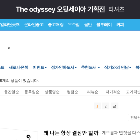
알라딘굿즈
온라인중고
중고매장
우주점
음반
블루레이
커피
서
스트
새로나온책
이벤트
정가인하도서
추천도서
작가와의 만남
북
0
개의 상품이 있습니다.
출간일순
등록일순
상품명순
평점순
리뷰순
저가격순
고가격
1
2
끝
전체
왜 나는 항상 결심만 할까
- 게으름과 딴짓을 다