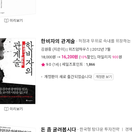
미리보기
한비자의 관계술
- 허정과 무위로 속내를 위장하는
김원중
(지은이) |
위즈덤하우스
| 2012년 7월
16,200원
18,000
원 →
(
할인), 마일리지
원
10%
900
9.0
(
14
) | 세일즈포인트 :
1,866
개정판이 새로 출간되었습니다.
개정판 보기
미리보기
돈 좀 굴려봅시다
- 한국형 탑다운 투자전략
경제
ㅣ