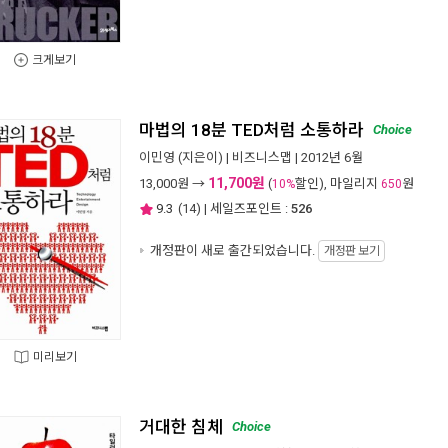
크게보기
마법의 18분 TED처럼 소통하라
Choice
이민영
(지은이) |
비즈니스맵
| 2012년 6월
11,700원
13,000
원 →
(
할인), 마일리지
원
10%
650
9.3
(
14
) | 세일즈포인트 :
526
개정판이 새로 출간되었습니다.
개정판 보기
미리보기
거대한 침체
Choice