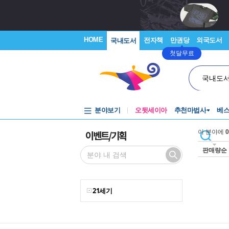
HOME
전자책
만권당
외국도서
국내도서
첫달무료
국내도
분야보기
오뒷세이아
추천마법사
베
이벤트/기획
이 분야에
0
판매량순
21세기