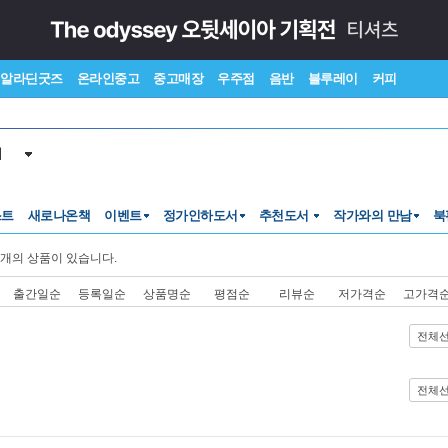
알라딘굿즈
온라인중고
중고매장
우주점
음반
블루레이
커피
서
스트
새로나온책
이벤트
정가인하도서
추천도서
작가와의 만남
북
개의 상품이 있습니다.
출간일순
등록일순
상품명순
평점순
리뷰순
저가격순
고가격
전체
전체