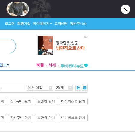
로그인
회원가입
마이페이지
고객센터
장바구니
(0)
투비컨티뉴드
창작플랫폼
펀드
북플
서재
투비컨티뉴드
옵션 설정
25개
순
선택
장바구니 담기
보관함 담기
마이리스트 담기
선택
장바구니 담기
보관함 담기
마이리스트 담기