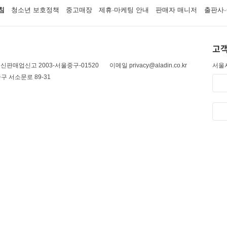
침
청소년 보호정책
중고매장
제휴·마케팅 안내
판매자 매니저
출판사·
고객
신판매업신고 2003-서울중구-01520
이메일 privacy@aladin.co.kr
서울시
구 서소문로 89-31