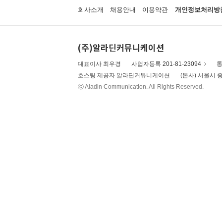
회사소개
채용안내
이용약관
개인정보처리방
(주)알라딘커뮤니케이션
대표이사 최우경
사업자등록 201-81-23094
통
호스팅 제공자 알라딘커뮤니케이션
(본사) 서울시 중
ⓒ Aladin Communication. All Rights Reserved.