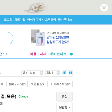
로그인
회원가입
마이페이지
고객센터
장바구니
(0)
펀드
북플
서재
투비컨티뉴드
창작플랫폼
투비컨티뉴드
옵션 설정
25개
순
선택
장바구니 담기
보관함 담기
마이리스트 담기
결, 묶음)
Choice
품절
3월
보관함