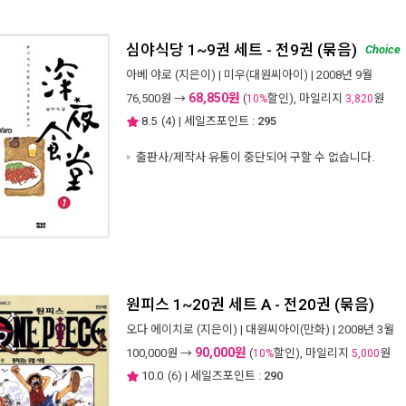
심야식당 1~9권 세트 - 전9권 (묶음)
Choice
아베 야로
(지은이) |
미우(대원씨아이)
| 2008년 9월
68,850원
76,500
원 →
(
할인), 마일리지
원
10%
3,820
8.5
(
4
) | 세일즈포인트 :
295
출판사/제작사 유통이 중단되어 구할 수 없습니다.
원피스 1~20권 세트 A - 전20권 (묶음)
오다 에이치로
(지은이) |
대원씨아이(만화)
| 2008년 3월
90,000원
100,000
원 →
(
할인), 마일리지
원
10%
5,000
10.0
(
6
) | 세일즈포인트 :
290