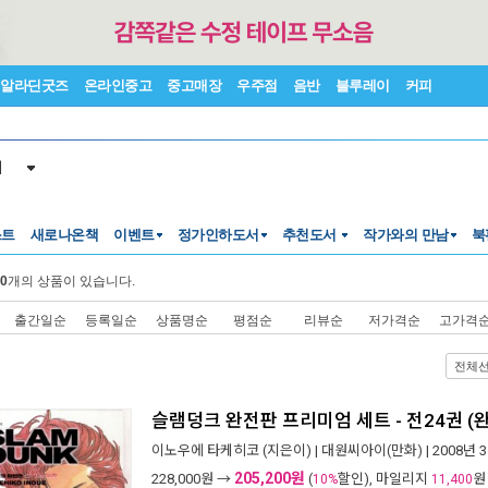
알라딘굿즈
온라인중고
중고매장
우주점
음반
블루레이
커피
서
스트
새로나온책
이벤트
정가인하도서
추천도서
작가와의 만남
북
0
개의 상품이 있습니다.
출간일순
등록일순
상품명순
평점순
리뷰순
저가격순
고가격
전체
슬램덩크 완전판 프리미엄 세트 - 전24권 (완
이노우에 타케히코
(지은이) |
대원씨아이(만화)
| 2008년 
205,200원
228,000
원 →
(
할인), 마일리지
원
10%
11,400