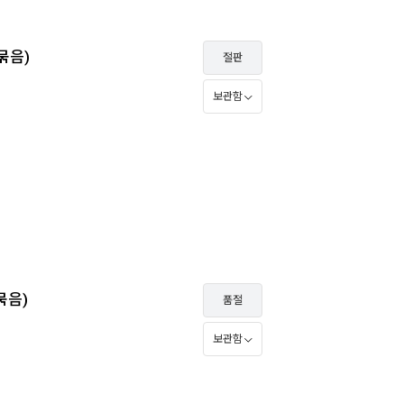
 묶음)
절판
보관함
(묶음)
품절
보관함