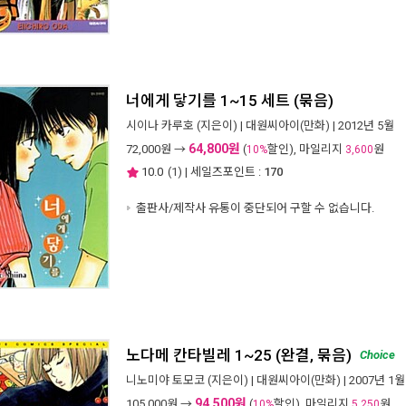
너에게 닿기를 1~15 세트 (묶음)
시이나 카루호
(지은이) |
대원씨아이(만화)
| 2012년 5월
64,800원
72,000
원 →
(
할인), 마일리지
원
10%
3,600
10.0
(
1
) | 세일즈포인트 :
170
출판사/제작사 유통이 중단되어 구할 수 없습니다.
노다메 칸타빌레 1~25 (완결, 묶음)
Choice
니노미야 토모코
(지은이) |
대원씨아이(만화)
| 2007년 1월
94,500원
105,000
원 →
(
할인), 마일리지
원
10%
5,250