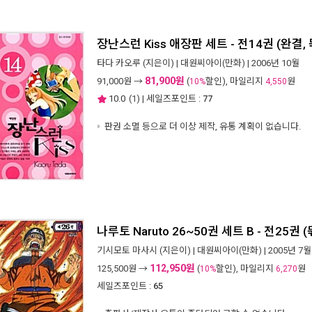
장난스런 Kiss 애장판 세트 - 전14권 (완결,
타다 카오루
(지은이) |
대원씨아이(만화)
| 2006년 10월
81,900원
91,000
원 →
(
할인), 마일리지
원
10%
4,550
10.0
(
1
) | 세일즈포인트 :
77
판권 소멸 등으로 더 이상 제작, 유통 계획이 없습니다.
나루토 Naruto 26~50권 세트 B - 전25권 
기시모토 마사시
(지은이) |
대원씨아이(만화)
| 2005년 7월
112,950원
125,500
원 →
(
할인), 마일리지
원
10%
6,270
세일즈포인트 :
65