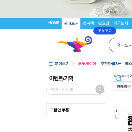
HOME
전자책
만권당
외국도서
국내도서
첫달무료
국내도
분야보기
오뒷세이아
추천마법사
베
이벤트/기획
이 분야에
2
판매량순
할인 쿠폰
1.