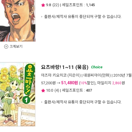
9.8
(
22
) | 세일즈포인트 :
1,145
출판사/제작사 유통이 중단되어 구할 수 없습니다.
크게보기
요츠바랑! 1~11 (묶음)
Choice
아즈마 키요히코
(지은이) |
대원씨아이(만화)
| 2010년 7월
51,480원
57,200
원 →
(
할인), 마일리지
원
10%
2,860
10.0
(
4
) | 세일즈포인트 :
407
출판사/제작사 유통이 중단되어 구할 수 없습니다.