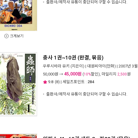
출판사/제작사 유통이 중단되어 구할 수 없습니다.
크게보기
충사 1권~10권 (완결, 묶음)
우루시바라 유키
(지은이) |
대원씨아이(만화)
| 2007년 3월
45,000원
50,000
원 →
(
할인), 마일리지
원
10%
2,500
9.8
(
8
) | 세일즈포인트 :
284
출판사/제작사 유통이 중단되어 구할 수 없습니다.