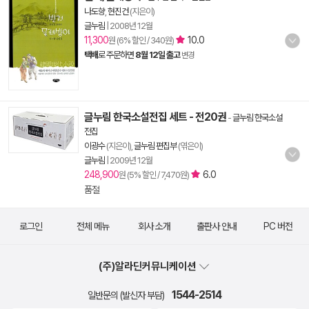
나도향
,
현진건
(지은이)
글누림
|
2008년 12월
11,300
10.0
원 (6% 할인 / 340원)
택배
로 주문하면
8월 12일 출고
변경
글누림 한국소설전집 세트 - 전20권
-
글누림 한국소설
전집
이광수
(지은이),
글누림 편집부
(엮은이)
글누림
|
2009년 12월
248,900
6.0
원 (5% 할인 / 7,470원)
품절
로그인
전체 메뉴
회사 소개
출판사 안내
PC 버전
(주)알라딘커뮤니케이션
1544-2514
일반문의 (발신자 부담)