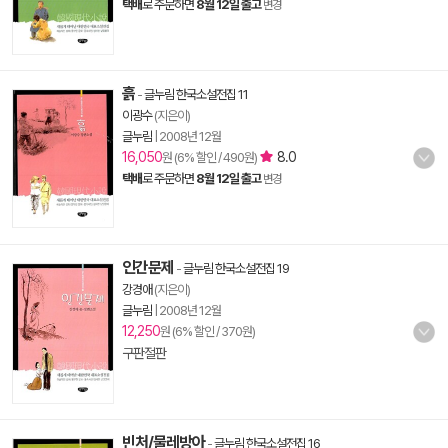
택배
로 주문하면
8월 12일 출고
변경
흙
-
글누림 한국소설전집 11
이광수
(지은이)
글누림
|
2008년 12월
16,050
8.0
원 (6% 할인 / 490원)
택배
로 주문하면
8월 12일 출고
변경
인간문제
-
글누림 한국소설전집 19
강경애
(지은이)
글누림
|
2008년 12월
12,250
원 (6% 할인 / 370원)
구판절판
빈처/물레방아
-
글누림 한국소설전집 16