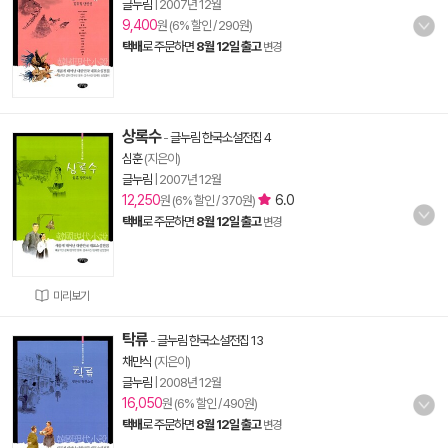
글누림
|
2007년 12월
9,400
원 (6% 할인 / 290원)
택배
로 주문하면
8월 12일 출고
변경
상록수
-
글누림 한국소설전집 4
심훈
(지은이)
글누림
|
2007년 12월
12,250
6.0
원 (6% 할인 / 370원)
택배
로 주문하면
8월 12일 출고
변경
미리보기
탁류
-
글누림 한국소설전집 13
채만식
(지은이)
글누림
|
2008년 12월
16,050
원 (6% 할인 / 490원)
택배
로 주문하면
8월 12일 출고
변경