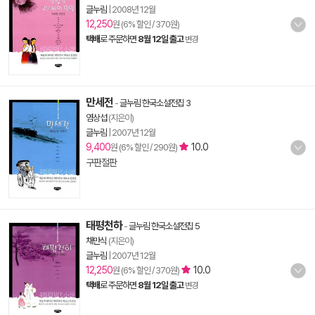
글누림
|
2008년 12월
12,250
원 (6% 할인 / 370원)
택배
로 주문하면
8월 12일 출고
변경
만세전
-
글누림 한국소설전집 3
염상섭
(지은이)
글누림
|
2007년 12월
9,400
10.0
원 (6% 할인 / 290원)
구판절판
태평천하
-
글누림 한국소설전집 5
채만식
(지은이)
글누림
|
2007년 12월
12,250
10.0
원 (6% 할인 / 370원)
택배
로 주문하면
8월 12일 출고
변경