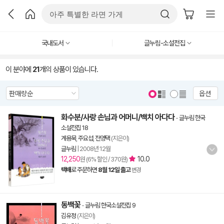
국내도서
글누림-소설전집
이 분야에
21
개의 상품이 있습니다.
옵션
화수분/사랑 손님과 어머니/백치 아다다
-
글누림 한국
소설전집 18
계용묵
,
주요섭
,
전영택
(지은이)
글누림
|
2008년 12월
12,250
10.0
원 (6% 할인 / 370원)
택배
로 주문하면
8월 12일 출고
변경
동백꽃
-
글누림 한국소설전집 9
김유정
(지은이)