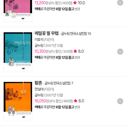
13,200
10.0
원 (6% 할인 / 400원)
택배
로 주문하면
8월 12일 출고
변경
메밀꽃 필 무렵
-
글누림 한국소설전집 10
이효석
(지은이)
글누림
|
2007년 12월
10,350
8.0
원 (6% 할인 / 320원)
택배
로 주문하면
8월 12일 출고
변경
황혼
-
글누림 한국소설전집 7
한설야
(지은이)
글누림
|
2007년 12월
16,050
8.0
원 (6% 할인 / 490원)
택배
로 주문하면
8월 12일 출고
변경