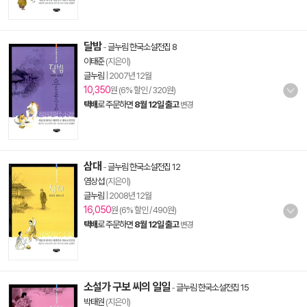
달밤
-
글누림 한국소설전집 8
이태준
(지은이)
글누림
|
2007년 12월
10,350
원 (6% 할인 / 320원)
택배
로 주문하면
8월 12일 출고
변경
삼대
-
글누림 한국소설전집 12
염상섭
(지은이)
글누림
|
2008년 12월
16,050
원 (6% 할인 / 490원)
택배
로 주문하면
8월 12일 출고
변경
소설가 구보 씨의 일일
-
글누림 한국소설전집 15
박태원
(지은이)