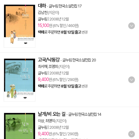
대하
-
글누림 한국소설전집 17
김남천
(지은이)
글누림
|
2008년 12월
15,100
원 (6% 할인 / 460원)
택배
로 주문하면
8월 12일 출고
변경
고국/낙동강
-
글누림 한국소설전집 20
최서해
,
조명희
(지은이)
글누림
|
2008년 12월
9,400
원 (6% 할인 / 290원)
택배
로 주문하면
8월 12일 출고
변경
날개/비 오는 길
-
글누림 한국소설전집 14
이상
,
최명익
(지은이)
글누림
|
2008년 12월
9,400
원 (6% 할인 / 290원)