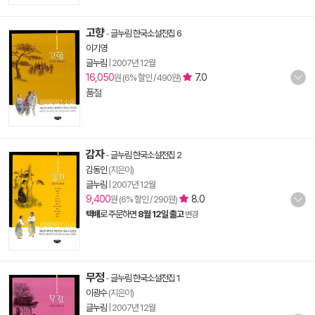
고향
-
글누림 한국소설전집 6
이기영
글누림
|
2007년 12월
16,050
7.0
원 (6% 할인 / 490원)
품절
감자
-
글누림 한국소설전집 2
김동인
(지은이)
글누림
|
2007년 12월
9,400
8.0
원 (6% 할인 / 290원)
택배
로 주문하면
8월 12일 출고
변경
무정
-
글누림 한국소설전집 1
이광수
(지은이)
글누림
|
2007년 12월