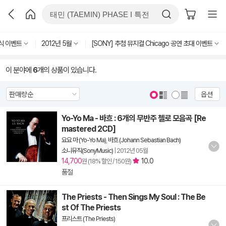
식 이벤트
2012년 5월
[SONY] 추첨 뮤지컬 Chicago 공연 초대 이벤트
이 분야에
6
개의 상품이 있습니다.
옵션
Yo-Yo Ma - 바흐 : 6개의 무반주 첼로 모음곡 [Re
mastered 2CD]
요요 마 (Yo-Yo Ma)
,
바흐 (Johann Sebastian Bach)
소니뮤직(SonyMusic)
|
2012년 05월
14,700
10.0
원 (18% 할인 / 150원)
품절
The Priests - Then Sings My Soul : The Be
st Of The Priests
프리스트 (The Priests)