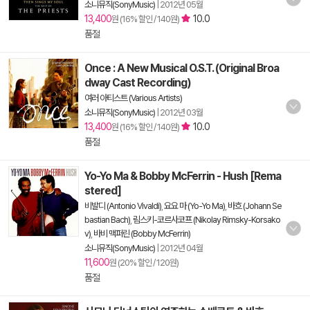
소니뮤직(SonyMusic)
|
2012년 05월
13,400
10.0
원 (16% 할인 / 140원)
품절
Once : A New Musical O.S.T. (Original Broa
dway Cast Recording)
여러 아티스트 (Various Artists)
소니뮤직(SonyMusic)
|
2012년 03월
13,400
10.0
원 (16% 할인 / 140원)
품절
Yo-Yo Ma & Bobby McFerrin - Hush [Rema
stered]
비발디 (Antonio Vivaldi)
,
요요 마 (Yo-Yo Ma)
,
바흐 (Johann Se
bastian Bach)
,
림스키-코르사코프 (Nikolay Rimsky-Korsako
v)
,
바비 맥퍼린 (Bobby McFerrin)
소니뮤직(SonyMusic)
|
2012년 04월
11,600
원 (20% 할인 / 120원)
품절