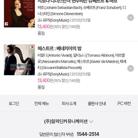
시모나 디너스틴이 연주하는 슈베르트 & 바흐
바흐 (Johann Sebastian Bach)
,
슈베르트 (Franz Schubert)
,
디
너스타인 (Simone Dinnerstein)
소니뮤직(SonyMusic)
|
2012년 02월
13,400
원 (16% 할인 / 140원)
품절
메스트르 : 베네치아의 밤
비발디 (Antonio Vivaldi)
,
알비노니 (Tomaso Albinoni)
,
마르첼
로 (Alessandro Marcello)
,
메스트르 (Xavier de Maistre)
,
페세
티 (Giovanni Battista Pescetti)
소니뮤직(SonyMusic)
|
2012년 03월
13,400
원 (16% 할인 / 140원)
품절
로그인
전체 메뉴
회사 소개
출판사 안내
PC 버전
(주)알라딘커뮤니케이션
1544-2514
일반문의 (발신자 부담)