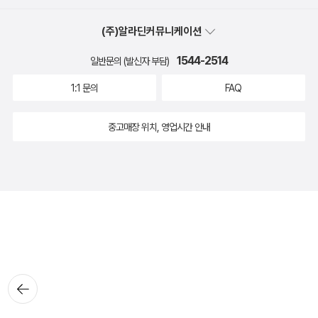
(주)알라딘커뮤니케이션
1544-2514
일반문의 (발신자 부담)
1:1 문의
FAQ
중고매장 위치, 영업시간 안내
뒤로가
기