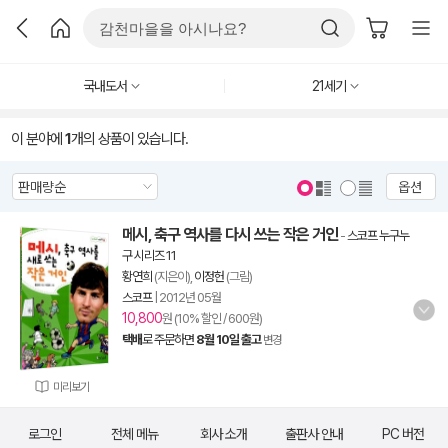
국내도서
21세기
이 분야에
1
개의 상품이 있습니다.
옵션
메시, 축구 역사를 다시 쓰는 작은 거인
-
스코프 누구누
구 시리즈 11
황연희
(지은이),
이정헌
(그림)
스코프
|
2012년 05월
10,800
원 (10% 할인 / 600원)
택배
로 주문하면
8월 10일 출고
변경
미리보기
로그인
전체 메뉴
회사 소개
출판사 안내
PC 버전