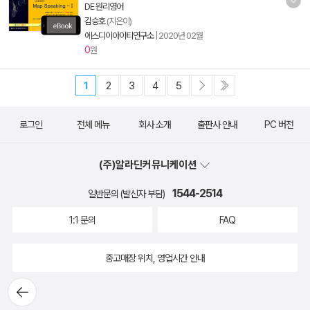
DE 원리영어
김승호
(지은이)
에스디이아이티연구소
|
2020년 02월
0
원
1
2
3
4
5
로그인
전체 메뉴
회사 소개
출판사 안내
PC 버전
(주)알라딘커뮤니케이션
1544-2514
일반문의 (발신자 부담)
1:1 문의
FAQ
중고매장 위치, 영업시간 안내
뒤로가
기