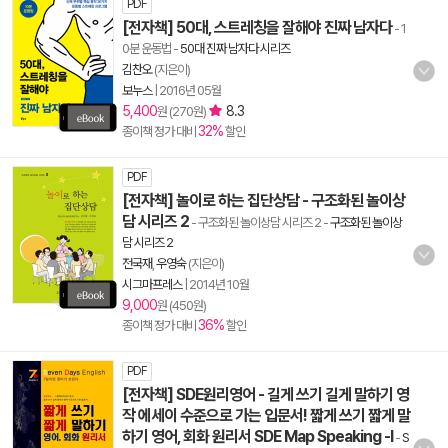
PDF
[전자책] 50대, 스트레칭을 잘해야 진짜 남자다
- 1
0분 운동법
-
50대 진짜 남자다 시리즈
김찬오
(지은이)
보누스
|
2016년 05월
5,400
8.3
원 (270원)
32%
종이책 정가 대비
할인
PDF
[전자책] 놀이로 하는 집단상담 - 구조화된 놀이상
담 시리즈 2
- 구조화된 놀이상담 시리즈 2
-
구조화된 놀이상
담 시리즈 2
전국재
,
우영숙
(지은이)
시그마프레스
|
2014년 10월
9,000
원 (450원)
36%
종이책 정가 대비
할인
PDF
[전자책] SDE원리영어 - 길게 쓰기 길게 말하기 영
작 에세이 수준으로 가는 입문서! 짧게 쓰기 짧게 말
하기 영어, 회화 원리서 SDE Map Speaking -Ⅰ
-
S