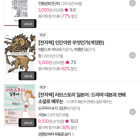
전통문화연구회
|
2013년 06월
3,000
9.0
원 (150원)
77%
종이책 정가 대비
할인
PDF
[전자책] 인간이란 무엇인가(개정판)
에른스트 카시러
(지은이),
최명관
(옮긴이)
창
|
2012년 07월
5,000
7.5
원 (250원)
62%
종이책 정가 대비
할인
PDF
[전자책] 러브스토리 일본어 : 드라마 대본과 연애
소설로 배우는
- 드라마 대본과 연애소설로 배우는
오쿠무라 유지
,
임단비
(지은이)
사람in
|
2013년 08월
9,520
10.0
원 (470원)
30%
종이책 정가 대비
할인
만권당에서 무료로 보기