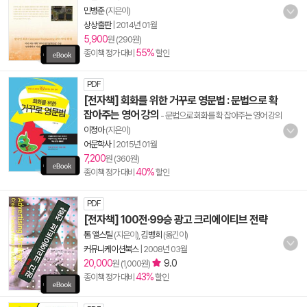
민병준
(지은이)
상상출판
|
2014년 01월
5,900
원 (290원)
55%
종이책 정가 대비
할인
PDF
[전자책] 회화를 위한 거꾸로 영문법 : 문법으로 확
잡아주는 영어 강의
- 문법으로 회화를 확 잡아주는 영어 강의
이정아
(지은이)
어문학사
|
2015년 01월
7,200
원 (360원)
40%
종이책 정가 대비
할인
PDF
[전자책] 100전·99승 광고 크리에이티브 전략
톰 앨스틸
(지은이),
김병희
(옮긴이)
커뮤니케이션북스
|
2008년 03월
20,000
9.0
원 (1,000원)
43%
종이책 정가 대비
할인