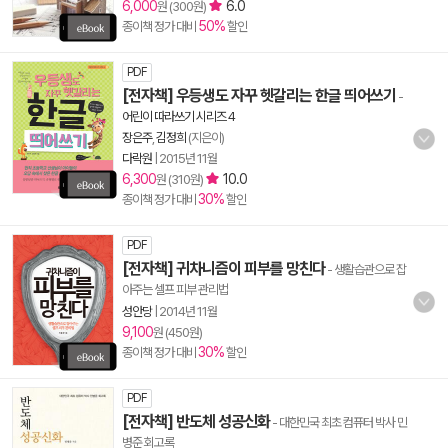
6,000
6.0
원 (300원)
50%
종이책 정가 대비
할인
PDF
[전자책] 우등생도 자꾸 헷갈리는 한글 띄어쓰기
-
어린이 따라쓰기 시리즈 4
장은주
,
김정희
(지은이)
다락원
|
2015년 11월
6,300
10.0
원 (310원)
30%
종이책 정가 대비
할인
PDF
[전자책] 귀차니즘이 피부를 망친다
- 생활습관으로 잡
아주는 셀프 피부 관리법
성안당
|
2014년 11월
9,100
원 (450원)
30%
종이책 정가 대비
할인
PDF
[전자책] 반도체 성공신화
- 대한민국 최초 컴퓨터 박사 민
병준 회고록