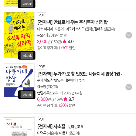
PDF
[전자책] 만화로 배우는 주식투자 심리학
아소 하지메
(지은이),
아오키 토시오
(원작),
김태희
(옮긴이)
북오션
|
2013년 01월
3,000
4.0
원 (150원)
75%
종이책 정가 대비
할인
PDF
[전자책] 누가 해도 참 맛있는 나물이네 밥상 1권
-
누가 해도 참 맛있는 나물이네 밥상 1
김용환
(지은이)
랜덤하우스코리아
|
2012년 04월
6,860
8.7
원 (340원)
30%
종이책 정가 대비
할인
PDF
[전자책] 사소절
-
문화문고 8
이덕무
(지은이),
이동희
(옮긴이)