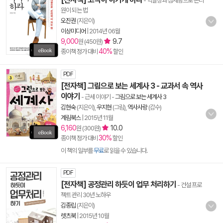
- 역발상과 섬세함으로 온리
원이 되는 법
오진권
(지은이)
이상미디어
|
2014년 06월
9,000
9.7
원 (450원)
40%
종이책 정가 대비
할인
PDF
[전자책] 그림으로 보는 세계사 3 - 교과서 속 역사
이야기
- 근세 이야기
-
그림으로 보는 세계사 3
김현숙
(지은이),
우지현
(그림),
역사사랑
(감수)
계림북스
|
2015년 11월
6,160
10.0
원 (300원)
30%
종이책 정가 대비
할인
이 책의 일부를
무료
로 읽을 수 있습니다.
PDF
[전자책] 공정관리 하듯이 업무 처리하기
- 건설 프로
젝트 관리 30년 노하우
김종립
(지은이)
렛츠북
|
2015년 10월