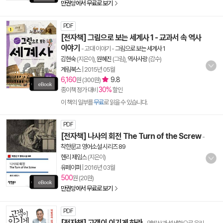
만권당에서 무료로 보기
PDF
[전자책] 그림으로 보는 세계사 1 - 교과서 속 역사
이야기
- 고대 이야기
-
그림으로 보는 세계사 1
김현숙
(지은이),
원혜진
(그림),
역사사랑
(감수)
계림북스
|
2015년 05월
6,160
9.8
원 (300원)
30%
종이책 정가 대비
할인
이 책의 일부를
무료
로 읽을 수 있습니다.
PDF
[전자책] 나사의 회전 The Turn of the Screw
-
착한문고 영어소설 시리즈 89
헨리 제임스
(지은이)
유페이퍼
|
2016년 03월
500
원 (20원)
만권당에서 무료로 보기
PDF
[전자책] 고객이 이기게 하라