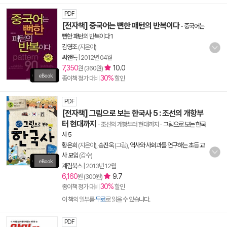
PDF
[전자책] 중국어는 뻔한 패턴의 반복이다
-
중국어는
뻔한 패턴의 반복이다 1
김영조
(지은이)
씨앤톡
|
2012년 04월
7,350
10.0
원 (360원)
30%
종이책 정가 대비
할인
PDF
[전자책] 그림으로 보는 한국사 5 : 조선의 개항부
터 현대까지
- 조선의 개항부터 현대까지
-
그림으로 보는 한국
사 5
황은희
(지은이),
송진욱
(그림),
역사와 사회과를 연구하는 초등 교
사 모임
(감수)
계림북스
|
2013년 12월
6,160
9.7
원 (300원)
30%
종이책 정가 대비
할인
이 책의 일부를
무료
로 읽을 수 있습니다.
PDF