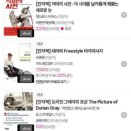
[전자책] 악마의 사전 : 이 시대를 날카롭게 꿰뚫는
새로운 눈
앰브로스 비어스
(지은이)
바른번역(왓북)
|
2015년 11월
2,000
6.0
원 (100원)
PDF
[전자책] 테라피 Freestyle 타이마사지
유홍종
(지은이)
지식과감성#
|
2014년 02월
7,500
원 (370원)
50%
종이책 정가 대비
할인
만권당에서 무료로 보기
PDF
[전자책] 도리언 그레이의 초상 The Picture of
Dorian Gray
-
착한문고 영어소설 시리즈 16
오스카 와일드
(지은이)
유페이퍼
|
2014년 04월
500
원 (20원)