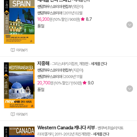
-
세계를 간다
랜덤하우스코리아 편집부
(엮은이)
랜덤하우스코리아
|
2011년 02월
16,200
8.7
원 (10% 할인 / 900원)
품절
미리보기
지중해
- 그리스.터키.이집트, 개정판
-
세계를 간다
랜덤하우스코리아 편집부
(지은이)
랜덤하우스코리아
|
2009년 11월
20,700
9.0
원 (10% 할인 / 1,150원)
품절
미리보기
Western Canada 캐나다 서부
- 벤쿠버.휘슬러.빅토
리아.캘거리, 2011-2012년 최신개정판
-
세계를 간다