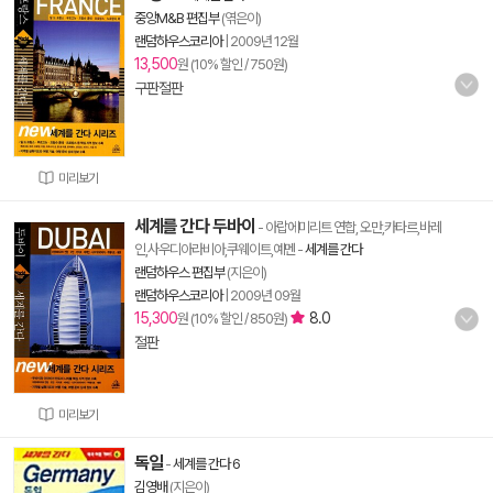
중앙M&B 편집부
(엮은이)
랜덤하우스코리아
|
2009년 12월
13,500
원 (10% 할인 / 750원)
구판절판
미리보기
세계를 간다 두바이
- 아랍에미리트 연합, 오만,카타르,바레
인,사우디아라비아,쿠웨이트,예멘
-
세계를 간다
랜덤하우스 편집부
(지은이)
랜덤하우스코리아
|
2009년 09월
15,300
8.0
원 (10% 할인 / 850원)
절판
미리보기
독일
-
세계를 간다 6
김영배
(지은이)