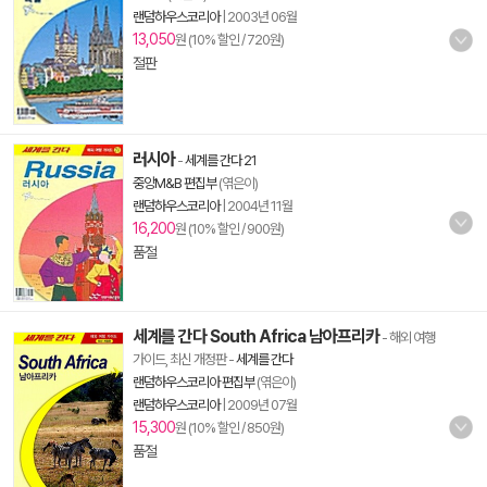
랜덤하우스코리아
|
2003년 06월
13,050
원 (10% 할인 / 720원)
절판
러시아
-
세계를 간다 21
중앙M&B 편집부
(엮은이)
랜덤하우스코리아
|
2004년 11월
16,200
원 (10% 할인 / 900원)
품절
세계를 간다 South Africa 남아프리카
- 해외 여행
가이드, 최신 개정판
-
세계를 간다
랜덤하우스코리아 편집부
(엮은이)
랜덤하우스코리아
|
2009년 07월
15,300
원 (10% 할인 / 850원)
품절