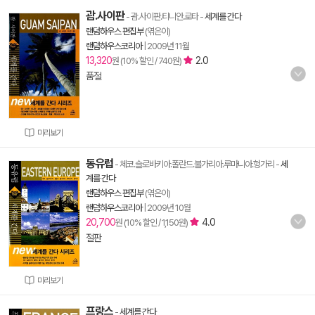
괌.사이판
- 괌.사이판.티니안.로타
-
세계를 간다
랜덤하우스 편집부
(엮은이)
랜덤하우스코리아
|
2009년 11월
13,320
2.0
원 (10% 할인 / 740원)
품절
미리보기
동유럽
- 체코.슬로바키아.폴란드.불가리아.루마니아.헝가리
-
세
계를 간다
랜덤하우스 편집부
(엮은이)
랜덤하우스코리아
|
2009년 10월
20,700
4.0
원 (10% 할인 / 1,150원)
절판
미리보기
프랑스
-
세계를 간다