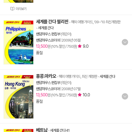
미리보기
세계를 간다 필리핀
- 해외 여행 가이드, '09~'10 최신개정판
-
세계를 간다
랜덤하우스 편집부
(엮은이)
랜덤하우스코리아
|
2009년 05월
13,500
9.0
원 (10% 할인 / 750원)
품절
홍콩.마카오
- 해외 여행 가이드, 최신 개정판
-
세계를 간다
랜덤하우스 편집부
(엮은이)
랜덤하우스코리아
|
2008년 07월
13,500
10.0
원 (10% 할인 / 750원)
품절
베트남
-
세계를 간다 41