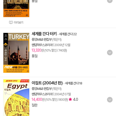
품절
미리보기
세계를 간다 터키
-
세계를 간다 22
중앙M&B 편집부
(엮은이)
랜덤하우스코리아
|
2009년 12월
13,320
원 (10% 할인 / 740원)
품절
이집트 (2004년 판)
-
세계를 간다 18
중앙M&B 편집부
(엮은이)
랜덤하우스코리아
|
2004년 07월
14,400
4.0
원 (10% 할인 / 800원)
절판