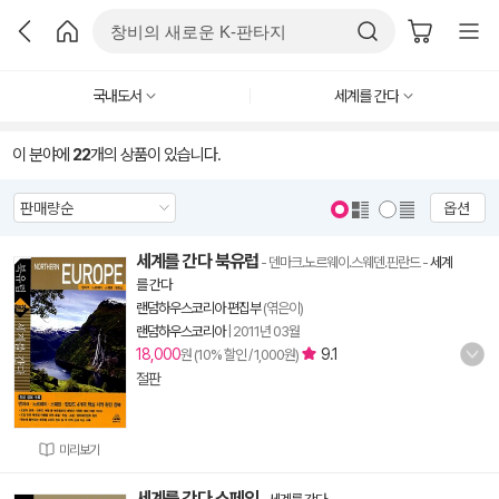
국내도서
세계를 간다
이 분야에
22
개의 상품이 있습니다.
옵션
세계를 간다 북유럽
- 덴마크.노르웨이.스웨덴.핀란드
-
세계
를 간다
랜덤하우스코리아 편집부
(엮은이)
랜덤하우스코리아
|
2011년 03월
18,000
9.1
원 (10% 할인 / 1,000원)
절판
미리보기
세계를 간다 스페인