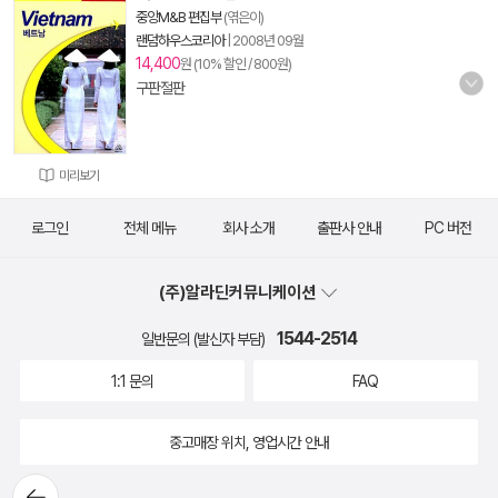
중앙M&B 편집부
(엮은이)
랜덤하우스코리아
|
2008년 09월
14,400
원 (10% 할인 / 800원)
구판절판
미리보기
로그인
전체 메뉴
회사 소개
출판사 안내
PC 버전
(주)알라딘커뮤니케이션
1544-2514
일반문의 (발신자 부담)
1:1 문의
FAQ
중고매장 위치, 영업시간 안내
뒤로가