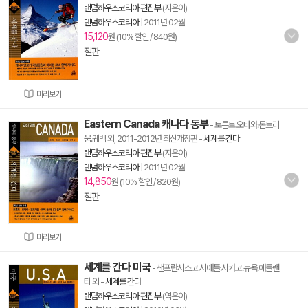
랜덤하우스코리아 편집부
(지은이)
랜덤하우스코리아
|
2011년 02월
15,120
원 (10% 할인 / 840원)
절판
미리보기
Eastern Canada 캐나다 동부
- 토론토.오타와.몬트리
움.퀘벡 외, 2011-2012년 최신개정판
-
세계를 간다
랜덤하우스코리아 편집부
(지은이)
랜덤하우스코리아
|
2011년 02월
14,850
원 (10% 할인 / 820원)
절판
미리보기
세계를 간다 미국
- 샌프란시스코.시애틀.시카코.뉴욕.애틀랜
타 외
-
세계를 간다
랜덤하우스코리아 편집부
(엮은이)