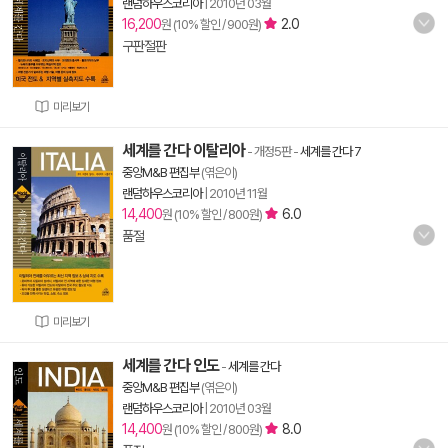
랜덤하우스코리아
|
2010년 03월
16,200
2.0
원 (10% 할인 / 900원)
구판절판
미리보기
세계를 간다 이탈리아
- 개정5판
-
세계를 간다 7
중앙M&B 편집부
(엮은이)
랜덤하우스코리아
|
2010년 11월
14,400
6.0
원 (10% 할인 / 800원)
품절
미리보기
세계를 간다 인도
-
세계를 간다
중앙M&B 편집부
(엮은이)
랜덤하우스코리아
|
2010년 03월
14,400
8.0
원 (10% 할인 / 800원)