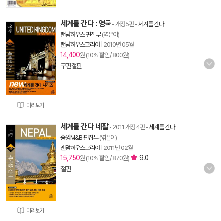
세계를 간다 : 영국
- 개정5판
-
세계를 간다
랜덤하우스 편집부
(엮은이)
랜덤하우스코리아
|
2010년 05월
14,400
원 (10% 할인 / 800원)
구판절판
미리보기
세계를 간다 네팔
- 2011 개정 4판
-
세계를 간다
중앙M&B 편집부
(엮은이)
랜덤하우스코리아
|
2011년 02월
15,750
9.0
원 (10% 할인 / 870원)
절판
미리보기