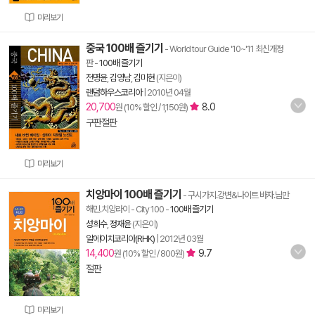
미리보기
중국 100배 즐기기
- World tour Guide '10~'11 최신개정
판
-
100배 즐기기
전명윤
,
김영남
,
김미현
(지은이)
랜덤하우스코리아
|
2010년 04월
20,700
8.0
원 (10% 할인 / 1,150원)
구판절판
미리보기
치앙마이 100배 즐기기
- 구시가지.강변&나이트 바자.님만
해민.치앙라이 - City 100
-
100배 즐기기
성희수
,
정재윤
(지은이)
알에이치코리아(RHK)
|
2012년 03월
14,400
9.7
원 (10% 할인 / 800원)
절판
미리보기