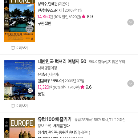
성희수
,
한혜원
(지은이)
랜덤하우스코리아
|
2010년 11월
14,850
8.9
원 (10% 할인 / 820원)
구판절판
미리보기
대한민국 럭셔리 여행지 50
- 해외여행 부럽지 않은 우리
나라 명품여행
유철상
(지은이)
랜덤하우스코리아
|
2009년 07월
13,320
9.6
원 (10% 할인 / 740원)
품절
미리보기
유럽 100배 즐기기
- 유럽 28개국 158개 도시, '11-'12 최신
정보 수록
-
세계를 간다
정기범
,
홍연주
,
홍수연
,
송대영
(지은이)