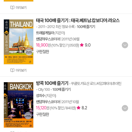
미리보기
태국 100배 즐기기 : 태국.베트남.캄보디아.라오스
- 2011~2012 최신 정보 수록
-
100배 즐기기
트래블게릴라
(지은이)
랜덤하우스코리아
|
2011년 08월
18,900
9.0
원 (10% 할인 / 1,050원)
구판절판
미리보기
방콕 100배 즐기기
- 쑤쿰윗.카오산 로드.씨암.파타야.후아힌
- City 100
-
100배 즐기기
성희수
(지은이)
랜덤하우스코리아
|
2011년 10월
15,120
8.2
원 (10% 할인 / 840원)
구판절판