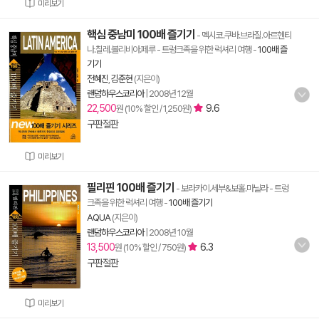
미리보기
핵심 중남미 100배 즐기기
- 멕시코.쿠바.브라질.아르헨티
나.칠레.볼리비아.페루 - 트렁크족을 위한 럭셔리 여행
-
100배 즐
기기
전혜진
,
김준현
(지은이)
랜덤하우스코리아
|
2008년 12월
22,500
9.6
원 (10% 할인 / 1,250원)
구판절판
미리보기
필리핀 100배 즐기기
- 보라카이.세부&보홀.마닐라 - 트렁
크족을 위한 럭셔리 여행
-
100배 즐기기
AQUA
(지은이)
랜덤하우스코리아
|
2008년 10월
13,500
6.3
원 (10% 할인 / 750원)
구판절판
미리보기