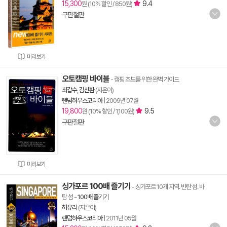
15,300
9.4
원 (10% 할인 / 850원)
구판절판
미리보기
오토캠핑 바이블
- 캠핑 초보를 위한 완벽 가이드
최갑수
,
김산환
(지은이)
랜덤하우스코리아
|
2009년 07월
19,800
9.5
원 (10% 할인 / 1,100원)
구판절판
미리보기
싱가포르 100배 즐기기
- 싱가포르 10개 지역. 빈탄 섬. 바
탐 섬
-
100배 즐기기
허유리
(지은이)
랜덤하우스코리아
|
2011년 05월