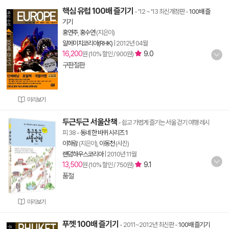
핵심 유럽 100배 즐기기
- '12 ~ '13 최신개정판
-
100배 즐
기기
홍연주
,
홍수연
(지은이)
알에이치코리아(RHK)
|
2012년 04월
16,200
9.0
원 (10% 할인 / 900원)
구판절판
미리보기
두근두근 서울산책
- 쉽고 가볍게 즐기는 서울 걷기 여행 레시
피 38
-
동네 한 바퀴 시리즈 1
이하람
(지은이),
이동천
(사진)
랜덤하우스코리아
|
2010년 11월
13,500
9.1
원 (10% 할인 / 750원)
품절
미리보기
푸껫 100배 즐기기
- 2011~2012년 최신판
-
100배 즐기기