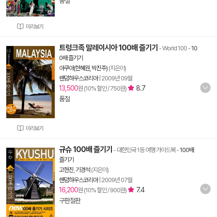
품절
미리보기
트렁크족 말레이시아 100배 즐기기
- World 100
-
10
0배 즐기기
아쿠아(한혜원, 박진주)
(지은이)
랜덤하우스코리아
|
2009년 09월
13,500
8.7
원 (10% 할인 / 750원)
품절
미리보기
규슈 100배 즐기기
- 대한민국 1등 여행 가이드북
-
100배
즐기기
고현진
,
기경석
(지은이)
랜덤하우스코리아
|
2009년 07월
16,200
7.4
원 (10% 할인 / 900원)
구판절판