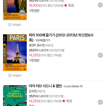
랜덤하우스코리아
|
2011년 06월
18,900
10.0
원 (10% 할인 / 1,050원)
구판절판
미리보기
파리 100배 즐기기 (2012-2013년 최신정보수
록)
-
100배 즐기기
홍연주
,
홍수연
(지은이)
랜덤하우스코리아
|
2012년 02월
14,220
원 (10% 할인 / 790원)
구판절판
미리보기
아이 러브 시드니 & 멜번
-
I Love Series 10
김희연
(지은이)
랜덤하우스코리아
|
2011년 01월
14,220
10.0
원 (10% 할인 / 790원)