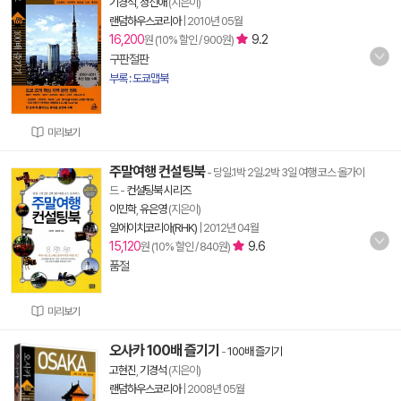
기경석
,
정선애
(지은이)
랜덤하우스코리아
|
2010년 05월
16,200
9.2
원 (10% 할인 / 900원)
구판절판
부록 : 도쿄맵북
미리보기
주말여행 컨설팅북
- 당일.1박 2일.2박 3일 여행 코스 올가이
드
-
컨설팅북 시리즈
이민학
,
유은영
(지은이)
알에이치코리아(RHK)
|
2012년 04월
15,120
9.6
원 (10% 할인 / 840원)
품절
미리보기
오사카 100배 즐기기
-
100배 즐기기
고현진
,
기경석
(지은이)
랜덤하우스코리아
|
2008년 05월