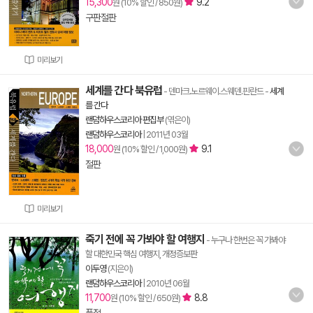
15,300
9.2
원 (10% 할인 / 850원)
구판절판
미리보기
세계를 간다 북유럽
- 덴마크.노르웨이.스웨덴.핀란드
-
세계
를 간다
랜덤하우스코리아 편집부
(엮은이)
랜덤하우스코리아
|
2011년 03월
18,000
9.1
원 (10% 할인 / 1,000원)
절판
미리보기
죽기 전에 꼭 가봐야 할 여행지
- 누구나 한번은 꼭 가봐야
할 대한민국 핵심 여행지, 개정증보판
이두영
(지은이)
랜덤하우스코리아
|
2010년 06월
11,700
8.8
원 (10% 할인 / 650원)