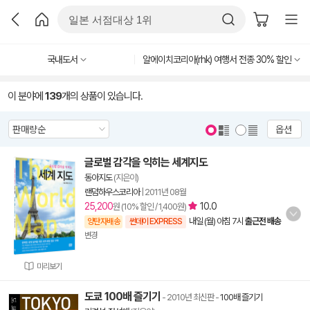
국내도서
알에이치코리아(rhk) 여행서 전종 30% 할인
이 분야에
139
개의 상품이 있습니다.
옵션
글로벌 감각을 익히는 세계지도
동아지도
(지은이)
랜덤하우스코리아
|
2011년 08월
25,200
10.0
원 (10% 할인 / 1,400원)
내일 (월) 아침 7시
출근전 배송
양탄자배송
썬데이 EXPRESS
변경
미리보기
도쿄 100배 즐기기
- 2010년 최신판
-
100배 즐기기