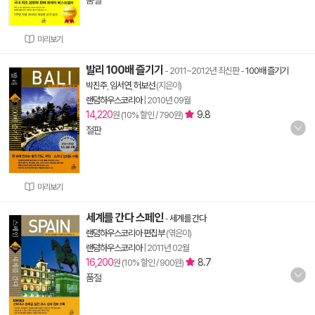
품절
미리보기
발리 100배 즐기기
- 2011~2012년 최신판
-
100배 즐기기
박진주
,
임서연
,
허보선
(지은이)
랜덤하우스코리아
|
2010년 09월
14,220
9.8
원 (10% 할인 / 790원)
절판
미리보기
세계를 간다 스페인
-
세계를 간다
랜덤하우스코리아 편집부
(엮은이)
랜덤하우스코리아
|
2011년 02월
16,200
8.7
원 (10% 할인 / 900원)
품절