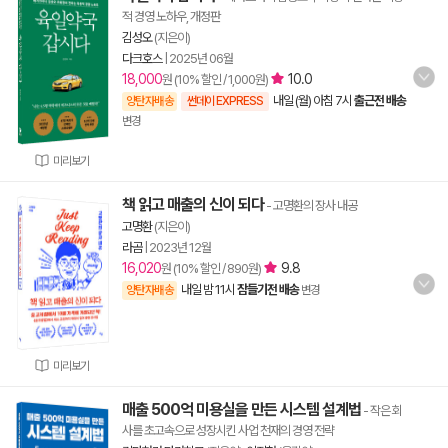
적 경영 노하우, 개정판
김성오
(지은이)
다크호스
|
2025년 06월
18,000
10.0
원 (10% 할인 / 1,000원)
내일 (월) 아침 7시
출근전 배송
양탄자배송
썬데이 EXPRESS
변경
미리보기
책 읽고 매출의 신이 되다
- 고명환의 장사 내공
고명환
(지은이)
라곰
|
2023년 12월
16,020
9.8
원 (10% 할인 / 890원)
내일 밤 11시
잠들기전 배송
양탄자배송
변경
미리보기
매출 500억 미용실을 만든 시스템 설계법
- 작은 회
사를 초고속으로 성장시킨 사업 천재의 경영 전략