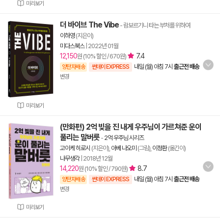
미리보기
더 바이브 The Vibe
- 람보르기니 타는 부처를 위하여
이하영
(지은이)
미다스북스
|
2022년 01월
12,150
7.4
원 (10% 할인 / 670원)
내일 (월) 아침 7시
출근전 배송
양탄자배송
썬데이 EXPRESS
변경
미리보기
(만화편) 2억 빚을 진 내게 우주님이 가르쳐준 운이
풀리는 말버릇
-
2억 우주님 시리즈
고이케 히로시
(지은이),
아베 나오미
(그림),
이정환
(옮긴이)
나무생각
|
2018년 12월
14,220
8.7
원 (10% 할인 / 790원)
내일 (월) 아침 7시
출근전 배송
양탄자배송
썬데이 EXPRESS
변경
미리보기