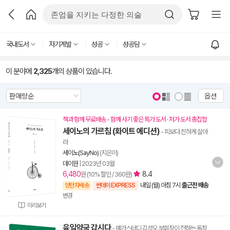
국내도서
자기계발
성공
성공담
이 분야에
2,325
개의 상품이 있습니다.
옵션
책과 함께 무료배송 - 함께 사기 좋은 특가 도서 · 저가 도서 총집합
세이노의 가르침 (화이트 에디션)
- 피보다 진하게 살아
라
세이노(SayNo)
(지은이)
데이원
|
2023년 03월
6,480
8.4
원 (10% 할인 / 360원)
내일 (월) 아침 7시
출근전 배송
양탄자배송
썬데이 EXPRESS
변경
미리보기
육일약국 갑시다
- 메가스터디 김성오 부회장이 전하는 독창