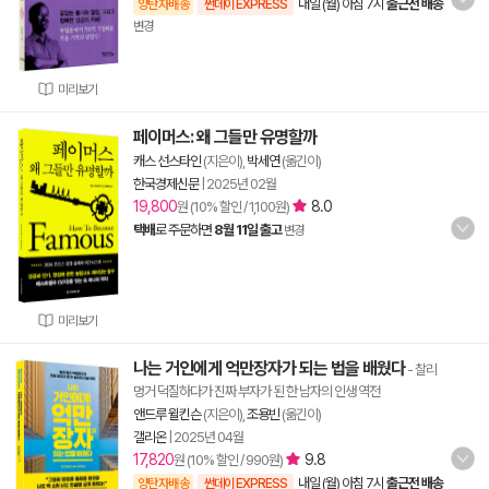
내일 (월) 아침 7시
출근전 배송
양탄자배송
썬데이 EXPRESS
변경
미리보기
페이머스: 왜 그들만 유명할까
캐스 선스타인
(지은이),
박세연
(옮긴이)
한국경제신문
|
2025년 02월
19,800
8.0
원 (10% 할인 / 1,100원)
택배
로 주문하면
8월 11일 출고
변경
미리보기
나는 거인에게 억만장자가 되는 법을 배웠다
- 찰리
멍거 덕질하다가 진짜 부자가 된 한 남자의 인생 역전
앤드루 윌킨슨
(지은이),
조용빈
(옮긴이)
갤리온
|
2025년 04월
17,820
9.8
원 (10% 할인 / 990원)
내일 (월) 아침 7시
출근전 배송
양탄자배송
썬데이 EXPRESS