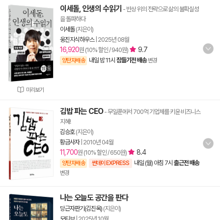
이세돌, 인생의 수읽기
- 반상 위의 전략으로 삶의 불확실성
을 돌파하다
이세돌
(지은이)
웅진지식하우스
|
2025년 08월
16,920
9.7
원 (10% 할인 / 940원)
내일 밤 11시
잠들기전 배송
양탄자배송
변경
미리보기
김밥 파는 CEO
- 무일푼에서 700억 기업체를 키운 비즈니스
지혜!
김승호
(지은이)
황금사자
|
2010년 04월
11,700
8.4
원 (10% 할인 / 650원)
내일 (월) 아침 7시
출근전 배송
양탄자배송
썬데이 EXPRESS
변경
나는 오늘도 공간을 판다
당근자판기(김진옥)
(지은이)
모티브
|
2025년 10월