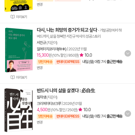
변경
미리보기
다시, 나는 희망의 증거가 되고 싶다
- 가발공장에서 하
버드까지, 삶을 정복한 서진규 박사의 성공스토리
서진규
(지은이)
알에이치코리아(RHK)
|
2022년 11월
15,300
10.0
원 (10% 할인 / 850원)
내일 (월) 아침 7시
출근전 배송
양탄자배송
썬데이 EXPRESS
변경
미리보기
반드시 나의 삶을 살겠다 : 必自生
필자생
(지은이)
크리에이티브크루
|
2026년 01월
4,500
10.0
원 (10% 할인 / 250원)
내일 (월) 아침 7시
출근전 배송
양탄자배송
썬데이 EXPRESS
변경