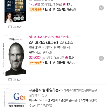
17,820
10.0
원 (10% 할인 / 990원)
내일 밤 11시
잠들기전 배송
양탄자배송
변경
미리보기
읽기의 계보: AI는 인간의 꿈을 꾸는가?
스티브 잡스 (보급판)
-
스티브 잡스
월터 아이작슨
(지은이),
안진환
(옮긴이)
민음사
|
2015년 10월
22,500
8.9
원 (10% 할인 / 1,250원)
내일 밤 11시
잠들기전 배송
양탄자배송
변경
미리보기
구글은 어떻게 일하는가
- 에릭 슈미트가 직접 공개하는 구
글 방식의 모든 것
에릭 슈미트
,
조너선 로젠버그
,
앨런 이글
(지은이),
박병화
(옮긴이)
김영사
|
2014년 10월