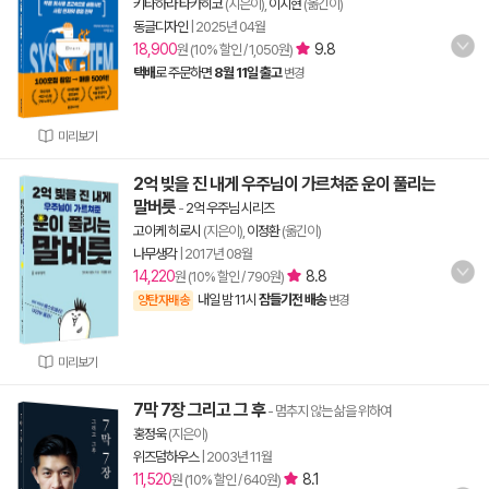
키타하라 타카히코
(지은이),
이지현
(옮긴이)
동글디자인
|
2025년 04월
18,900
9.8
원 (10% 할인 / 1,050원)
택배
로 주문하면
8월 11일 출고
변경
미리보기
2억 빚을 진 내게 우주님이 가르쳐준 운이 풀리는
말버릇
-
2억 우주님 시리즈
고이케 히로시
(지은이),
이정환
(옮긴이)
나무생각
|
2017년 08월
14,220
8.8
원 (10% 할인 / 790원)
내일 밤 11시
잠들기전 배송
양탄자배송
변경
미리보기
7막 7장 그리고 그 후
- 멈추지 않는 삶을 위하여
홍정욱
(지은이)
위즈덤하우스
|
2003년 11월
11,520
8.1
원 (10% 할인 / 640원)