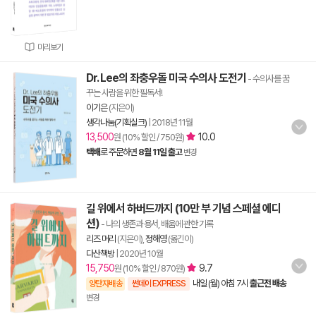
미리보기
Dr. Lee의 좌충우돌 미국 수의사 도전기
- 수의사를 꿈
꾸는 사람을 위한 필독서!
이기은
(지은이)
생각나눔(기획실크)
|
2018년 11월
13,500
10.0
원 (10% 할인 / 750원)
택배
로 주문하면
8월 11일 출고
변경
길 위에서 하버드까지 (10만 부 기념 스페셜 에디
션)
- 나의 생존과 용서, 배움에 관한 기록
리즈 머리
(지은이),
정해영
(옮긴이)
다산책방
|
2020년 10월
15,750
9.7
원 (10% 할인 / 870원)
내일 (월) 아침 7시
출근전 배송
양탄자배송
썬데이 EXPRESS
변경