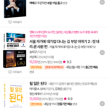
택배
로 주문하면
8월 11일 출고
변경
미리보기
영화·드라마 원작 도서전. 알라딘 사은품 (이벤트 도서 포함 국내서
3만 5천원 이상)
서울 자가에 대기업 다니는 김 부장 이야기 2 : 정 대
리.권 사원 편
-
서울 자가에 대기업 다니는 김 부장 이야기 2
송희구
(지은이)
서삼독
|
2024년 03월
15,120
9.3
원 (10% 할인 / 840원)
내일 (월) 아침 7시
출근전 배송
양탄자배송
썬데이 EXPRESS
미리보기
변경
될 일은 된다
- 내맡기기 실험이 불러온 엄청난 성공과 깨달음
마이클 A. 싱어
(지은이),
김정은
(옮긴이)
정신세계사
|
2016년 06월
13,500
8.9
원 (10% 할인 / 750원)
내일 밤 11시
잠들기전 배송
양탄자배송
변경