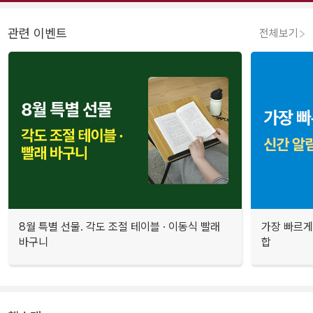
관련 이벤트
전체보기
8월 특별 선물. 각도 조절 테이블 · 이동식 빨래
가장 빠르게
바구니
합