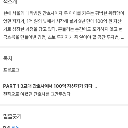
책소개
한때 서울의 대학병원 간호사이자 두 아이를 키우는 평범한 워킹맘이
었던 저자가, 1억 원의 빚에서 시작해 불과 9년 만에 100억 원 자산
가로 성장한 과정을 담고 있다. 흔들리는 순간에도 포기하지 않고 현
금흐름을 만들어낸 경험, 초보 투자자가 꼭 알아야 할 공간 투자법, 그
리고 경제적 자유를 향한 여정 속에서 얻은 통찰을 담아내고 있다. 저
자가 운영하는 채널과 강의를 통해 이미 수십만 명의 구독자와 수천
목차
명의 수강생에게 실질적인 도움을 주고 있는 투자 철학과 노하우가
고스란히 녹아 있다.
프롤로그
PART 1 3교대 간호사에서 100억 자산가가 되다
천직으로 여겼던 간호사를 그만두었다
밑줄긋기