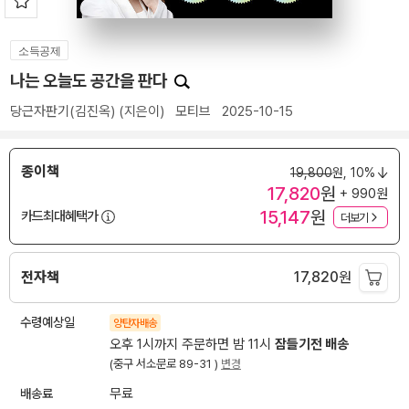
소득공제
나는 오늘도 공간을 판다
당근자판기(김진옥)
(지은이)
모티브
2025-10-15
종이책
19,800
원,
10%
17,820
원
+ 990원
15,147
원
카드최대혜택가
더보기
전자책
17,820
원
수령예상일
양탄자배송
오후 1시까지 주문하면 밤 11시
잠들기전 배송
(중구 서소문로 89-31 )
변경
배송료
무료