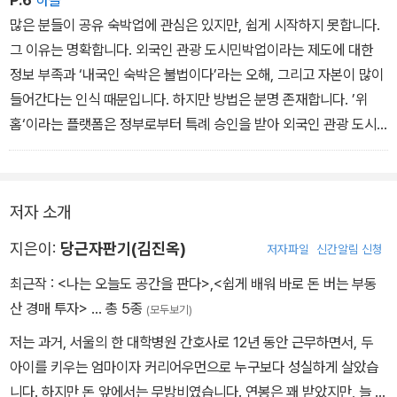
P.6
하놀
많은 분들이 공유 숙박업에 관심은 있지만, 쉽게 시작하지 못합니다.
그 이유는 명확합니다. 외국인 관광 도시민박업이라는 제도에 대한
정보 부족과 ‘내국인 숙박은 불법이다’라는 오해, 그리고 자본이 많이
들어간다는 인식 때문입니다. 하지만 방법은 분명 존재합니다. ’위
홈‘이라는 플랫폼은 정부로부터 특례 승인을 받아 외국인 관광 도시
민박업 숙소에서 내국인의 숙박을 합법적으로 허용하고 있습니다. 이
특례를 통해 이제는 개인도 소자본으로 합법적인 숙박업을 운영할 수
있게 되었습니다.
저자 소개
지은이:
당근자판기(김진옥)
저자파일
신간알림 신청
최근작 :
<나는 오늘도 공간을 판다>
,
<쉽게 배워 바로 돈 버는 부동
산 경매 투자>
… 총 5종
(모두보기)
저는 과거, 서울의 한 대학병원 간호사로 12년 동안 근무하면서, 두
아이를 키우는 엄마이자 커리어우먼으로 누구보다 성실하게 살았습
니다. 하지만 돈 앞에서는 무방비였습니다. 연봉은 꽤 받았지만, 늘 통