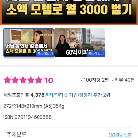
북트레일러
북트레일러
10
100자평 2편
리뷰 40편
세일즈포인트
4,378
벤처/인터넷 기업/경영자 주간 2위
272쪽
148*210mm (A5)
354g
ISBN 9791194600688
주제분류
신간알림 신청