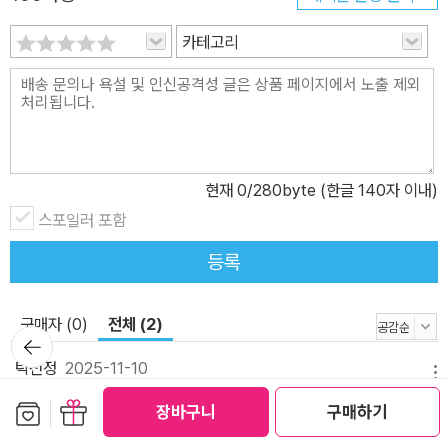
카테고리
현재
0
/280byte (한글 140자 이내)
스포일러 포함
등록
구매자 (0)
전체 (2)
뒤로가
기
탁선정
2025-11-10
메뉴
보관함담기
선물하기
장바구니
구매하기
책은 저자가 과거 대학병원 간호사로 12년간 일했고, 두 아이를 키우