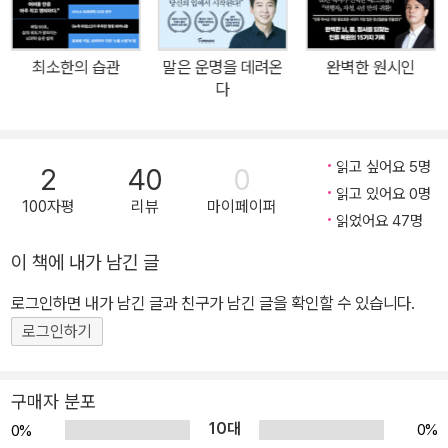
투자법, 그리고 경제적 자유를 향한 여정 속에서 얻은 통찰을 담아내
고 있습니다. 저자가 운영하는 채널과 강의를 통해 이미 수십만 명의
최소한의 습관
말은 운명을 데려온
완벽한 원시인
구독자와 수천 명의 수강생에게 실질적인 도움을 주고 있는 투자 철
다
학과 노하우가 고스란히 녹아 있습니다. 당근자판기는 말합니다. “돈
버는 길에 낭만은 없지만, 그 과정을 견뎌낸 사람에게는 반드시 새로
운 인생이 열린다.” 이 책은 지금 암흑기를 걷고 있는 당신에게, 다시
읽고 싶어요 5명
2
40
0
시작할 수 있다는 용기와 한 줄기 빛을 건네줄 것입니다.
읽고 있어요 0명
100자평
리뷰
마이페이퍼
읽었어요 47명
이 책에 내가 남긴 글
로그인하면 내가 남긴 글과 친구가 남긴 글을 확인할 수 있습니다.
로그인하기
구매자 분포
10대
0%
0%