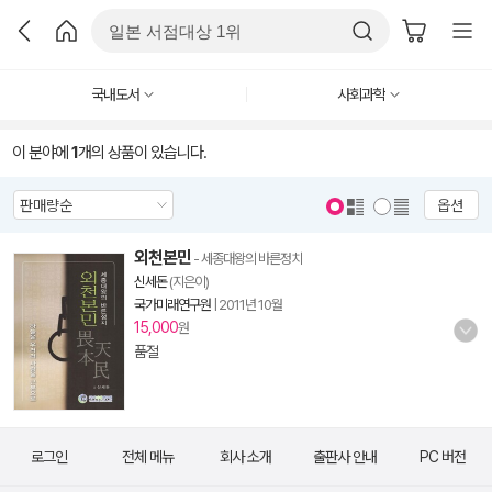
국내도서
사회과학
이 분야에
1
개의 상품이 있습니다.
옵션
외천본민
- 세종대왕의 바른정치
신세돈
(지은이)
국가미래연구원
|
2011년 10월
15,000
원
품절
로그인
전체 메뉴
회사 소개
출판사 안내
PC 버전