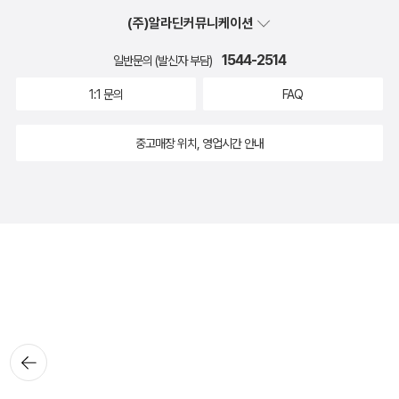
(주)알라딘커뮤니케이션
1544-2514
일반문의 (발신자 부담)
1:1 문의
FAQ
중고매장 위치, 영업시간 안내
뒤로가
기