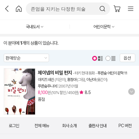
국내도서
어린이문학
이 분야에
1
개의 상품이 있습니다.
옵션
제이넵의 비밀 편지
- 터키 현대 동화
-
푸른숲 어린이 문학 11
아지즈 네신
(지은이),
홍정아
(그림),
이난아
(옮긴이)
푸른숲주니어
|
2007년 01월
8,100
8.5
원 (10% 할인 / 450원)
품절
로그인
전체 메뉴
회사 소개
출판사 안내
PC 버전