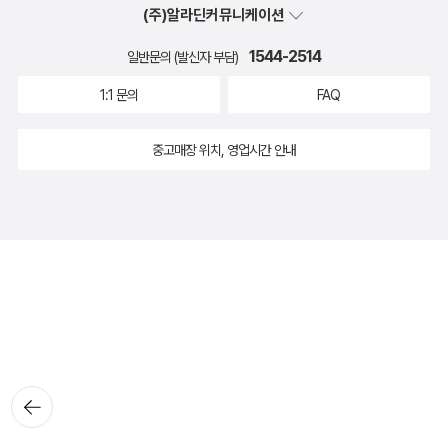
(주)알라딘커뮤니케이션
1544-2514
일반문의 (발신자 부담)
1:1 문의
FAQ
중고매장 위치, 영업시간 안내
뒤로가
기